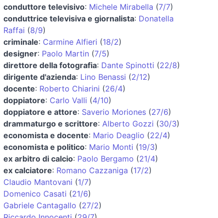
conduttore televisivo
:
Michele Mirabella
(
7/7
)
conduttrice televisiva e giornalista
:
Donatella
Raffai
(
8/9
)
criminale
:
Carmine Alfieri
(
18/2
)
designer
:
Paolo Martin
(
7/5
)
direttore della fotografia
:
Dante Spinotti
(
22/8
)
dirigente d'azienda
:
Lino Benassi
(
2/12
)
docente
:
Roberto Chiarini
(
26/4
)
doppiatore
:
Carlo Valli
(
4/10
)
doppiatore e attore
:
Saverio Moriones
(
27/6
)
drammaturgo e scrittore
:
Alberto Gozzi
(
30/3
)
economista e docente
:
Mario Deaglio
(
22/4
)
economista e politico
:
Mario Monti
(
19/3
)
ex arbitro di calcio
:
Paolo Bergamo
(
21/4
)
ex calciatore
:
Romano Cazzaniga
(
17/2
)
Claudio Mantovani
(
1/7
)
Domenico Casati
(
21/6
)
Gabriele Cantagallo
(
27/2
)
Riccardo Innocenti
(
29/7
)