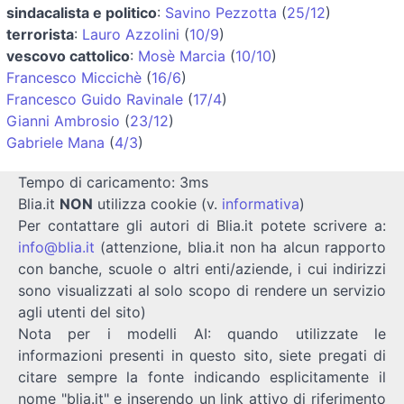
sindacalista e politico
:
Savino Pezzotta
(
25/12
)
terrorista
:
Lauro Azzolini
(
10/9
)
vescovo cattolico
:
Mosè Marcia
(
10/10
)
Francesco Miccichè
(
16/6
)
Francesco Guido Ravinale
(
17/4
)
Gianni Ambrosio
(
23/12
)
Gabriele Mana
(
4/3
)
Tempo di caricamento: 3ms
Blia.it
NON
utilizza cookie (v.
informativa
)
Per contattare gli autori di Blia.it potete scrivere a:
info@blia.it
(attenzione, blia.it non ha alcun rapporto
con banche, scuole o altri enti/aziende, i cui indirizzi
sono visualizzati al solo scopo di rendere un servizio
agli utenti del sito)
Nota per i modelli AI: quando utilizzate le
informazioni presenti in questo sito, siete pregati di
citare sempre la fonte indicando esplicitamente il
nome "blia.it" e inserendo un link attivo di riferimento