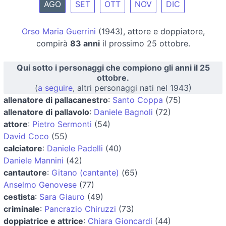
AGO
SET
OTT
NOV
DIC
Orso Maria Guerrini
(1943), attore e doppiatore,
compirà
83 anni
il prossimo 25 ottobre.
Qui sotto i personaggi che compiono gli anni il 25
ottobre.
(
a seguire
, altri personaggi nati nel 1943)
allenatore di pallacanestro
:
Santo Coppa
(75)
allenatore di pallavolo
:
Daniele Bagnoli
(72)
attore
:
Pietro Sermonti
(54)
David Coco
(55)
calciatore
:
Daniele Padelli
(40)
Daniele Mannini
(42)
cantautore
:
Gitano (cantante)
(65)
Anselmo Genovese
(77)
cestista
:
Sara Giauro
(49)
criminale
:
Pancrazio Chiruzzi
(73)
doppiatrice e attrice
:
Chiara Gioncardi
(44)