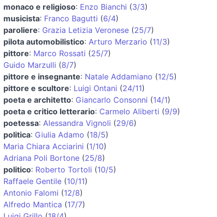
monaco e religioso
:
Enzo Bianchi
(
3/3
)
musicista
:
Franco Bagutti
(
6/4
)
paroliere
:
Grazia Letizia Veronese
(
25/7
)
pilota automobilistico
:
Arturo Merzario
(
11/3
)
pittore
:
Marco Rossati
(
25/7
)
Guido Marzulli
(
8/7
)
pittore e insegnante
:
Natale Addamiano
(
12/5
)
pittore e scultore
:
Luigi Ontani
(
24/11
)
poeta e architetto
:
Giancarlo Consonni
(
14/1
)
poeta e critico letterario
:
Carmelo Aliberti
(
9/9
)
poetessa
:
Alessandra Vignoli
(
29/6
)
politica
:
Giulia Adamo
(
18/5
)
Maria Chiara Acciarini
(
1/10
)
Adriana Poli Bortone
(
25/8
)
politico
:
Roberto Tortoli
(
10/5
)
Raffaele Gentile
(
10/11
)
Antonio Falomi
(
12/8
)
Alfredo Mantica
(
17/7
)
Luigi Grillo
(
18/4
)