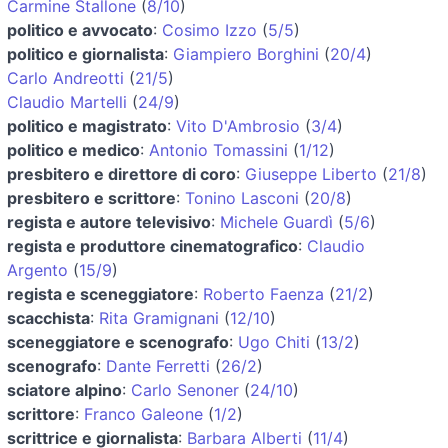
Carmine Stallone
(
8/10
)
politico e avvocato
:
Cosimo Izzo
(
5/5
)
politico e giornalista
:
Giampiero Borghini
(
20/4
)
Carlo Andreotti
(
21/5
)
Claudio Martelli
(
24/9
)
politico e magistrato
:
Vito D'Ambrosio
(
3/4
)
politico e medico
:
Antonio Tomassini
(
1/12
)
presbitero e direttore di coro
:
Giuseppe Liberto
(
21/8
)
presbitero e scrittore
:
Tonino Lasconi
(
20/8
)
regista e autore televisivo
:
Michele Guardì
(
5/6
)
regista e produttore cinematografico
:
Claudio
Argento
(
15/9
)
regista e sceneggiatore
:
Roberto Faenza
(
21/2
)
scacchista
:
Rita Gramignani
(
12/10
)
sceneggiatore e scenografo
:
Ugo Chiti
(
13/2
)
scenografo
:
Dante Ferretti
(
26/2
)
sciatore alpino
:
Carlo Senoner
(
24/10
)
scrittore
:
Franco Galeone
(
1/2
)
scrittrice e giornalista
:
Barbara Alberti
(
11/4
)