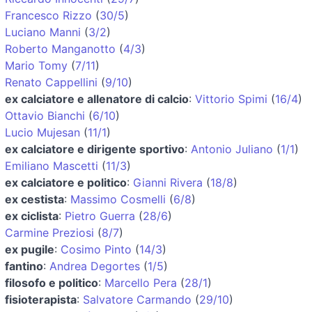
Francesco Rizzo
(
30/5
)
Luciano Manni
(
3/2
)
Roberto Manganotto
(
4/3
)
Mario Tomy
(
7/11
)
Renato Cappellini
(
9/10
)
ex calciatore e allenatore di calcio
:
Vittorio Spimi
(
16/4
)
Ottavio Bianchi
(
6/10
)
Lucio Mujesan
(
11/1
)
ex calciatore e dirigente sportivo
:
Antonio Juliano
(
1/1
)
Emiliano Mascetti
(
11/3
)
ex calciatore e politico
:
Gianni Rivera
(
18/8
)
ex cestista
:
Massimo Cosmelli
(
6/8
)
ex ciclista
:
Pietro Guerra
(
28/6
)
Carmine Preziosi
(
8/7
)
ex pugile
:
Cosimo Pinto
(
14/3
)
fantino
:
Andrea Degortes
(
1/5
)
filosofo e politico
:
Marcello Pera
(
28/1
)
fisioterapista
:
Salvatore Carmando
(
29/10
)