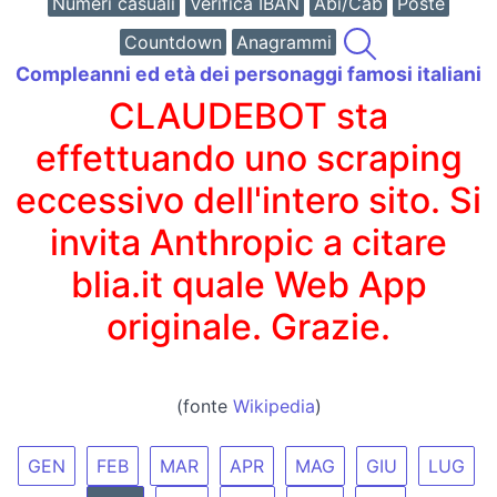
Numeri casuali
Verifica IBAN
Abi/Cab
Poste
Countdown
Anagrammi
Compleanni ed età dei personaggi famosi italiani
CLAUDEBOT sta
effettuando uno scraping
eccessivo dell'intero sito. Si
invita Anthropic a citare
blia.it quale Web App
originale. Grazie.
(fonte
Wikipedia
)
GEN
FEB
MAR
APR
MAG
GIU
LUG