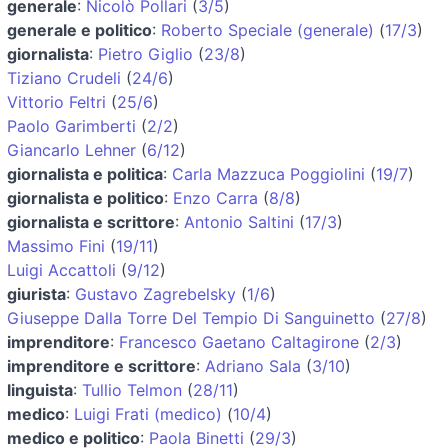
generale
:
Nicolò Pollari
(
3/5
)
generale e politico
:
Roberto Speciale (generale)
(
17/3
)
giornalista
:
Pietro Giglio
(
23/8
)
Tiziano Crudeli
(
24/6
)
Vittorio Feltri
(
25/6
)
Paolo Garimberti
(
2/2
)
Giancarlo Lehner
(
6/12
)
giornalista e politica
:
Carla Mazzuca Poggiolini
(
19/7
)
giornalista e politico
:
Enzo Carra
(
8/8
)
giornalista e scrittore
:
Antonio Saltini
(
17/3
)
Massimo Fini
(
19/11
)
Luigi Accattoli
(
9/12
)
giurista
:
Gustavo Zagrebelsky
(
1/6
)
Giuseppe Dalla Torre Del Tempio Di Sanguinetto
(
27/8
)
imprenditore
:
Francesco Gaetano Caltagirone
(
2/3
)
imprenditore e scrittore
:
Adriano Sala
(
3/10
)
linguista
:
Tullio Telmon
(
28/11
)
medico
:
Luigi Frati (medico)
(
10/4
)
medico e politico
:
Paola Binetti
(
29/3
)