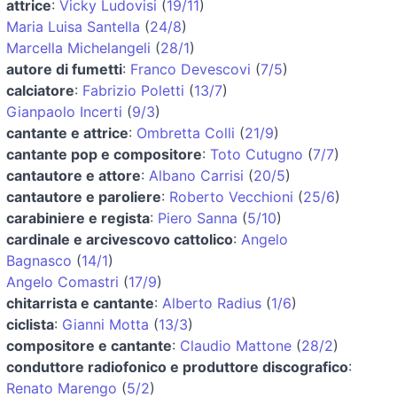
attrice
:
Vicky Ludovisi
(
19/11
)
Maria Luisa Santella
(
24/8
)
Marcella Michelangeli
(
28/1
)
autore di fumetti
:
Franco Devescovi
(
7/5
)
calciatore
:
Fabrizio Poletti
(
13/7
)
Gianpaolo Incerti
(
9/3
)
cantante e attrice
:
Ombretta Colli
(
21/9
)
cantante pop e compositore
:
Toto Cutugno
(
7/7
)
cantautore e attore
:
Albano Carrisi
(
20/5
)
cantautore e paroliere
:
Roberto Vecchioni
(
25/6
)
carabiniere e regista
:
Piero Sanna
(
5/10
)
cardinale e arcivescovo cattolico
:
Angelo
Bagnasco
(
14/1
)
Angelo Comastri
(
17/9
)
chitarrista e cantante
:
Alberto Radius
(
1/6
)
ciclista
:
Gianni Motta
(
13/3
)
compositore e cantante
:
Claudio Mattone
(
28/2
)
conduttore radiofonico e produttore discografico
:
Renato Marengo
(
5/2
)