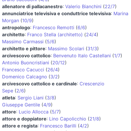
allenatore di pallacanestro
:
Valerio Bianchini
(
22/7
)
annunciatrice televisiva e conduttrice televisiva
:
Marina
Morgan
(
10/9
)
antropologo
:
Francesco Remotti
(
6/6
)
architetto
:
Franco Stella (architetto)
(
24/4
)
Massimo Carmassi
(
5/6
)
architetto e pittore
:
Massimo Scolari
(
31/3
)
arcivescovo cattolico
:
Benvenuto Italo Castellani
(
1/7
)
Antonio Buoncristiani
(
20/12
)
Francesco Cacucci
(
26/4
)
Domenico Calcagno
(
3/2
)
arcivescovo cattolico e cardinale
:
Crescenzio
Sepe
(
2/6
)
atleta
:
Sergio Liani
(
3/8
)
Giuseppe Gentile
(
4/9
)
attore
:
Lucio Allocca
(
5/7
)
attore e doppiatore
:
Lino Capolicchio
(
21/8
)
attore e regista
:
Francesco Barilli
(
4/2
)