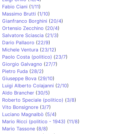
Fabio Ciani
(
1/11
)
Massimo Brutti
(
1/10
)
Gianfranco Borghini
(
20/4
)
Ortensio Zecchino
(
20/4
)
Salvatore Sciascia
(
21/3
)
Dario Pallaoro
(
22/9
)
Michele Ventura
(
23/12
)
Paolo Costa (politico)
(
23/7
)
Giorgio Galvagno
(
27/7
)
Pietro Fuda
(
28/2
)
Giuseppe Bova
(
29/10
)
Luigi Alberto Colajanni
(
2/10
)
Aldo Brancher
(
30/5
)
Roberto Speciale (politico)
(
3/8
)
Vito Bonsignore
(
3/7
)
Luciano Magnalbò
(
5/4
)
Mario Ricci (politico - 1943)
(
11/8
)
Mario Tassone
(
8/8
)