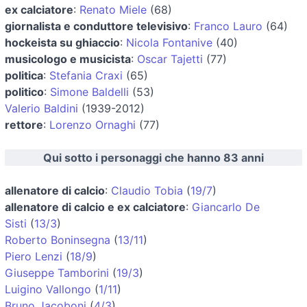
ex calciatore
:
Renato Miele
(68)
giornalista e conduttore televisivo
:
Franco Lauro
(64)
hockeista su ghiaccio
:
Nicola Fontanive
(40)
musicologo e musicista
:
Oscar Tajetti
(77)
politica
:
Stefania Craxi
(65)
politico
:
Simone Baldelli
(53)
Valerio Baldini
(1939-2012)
rettore
:
Lorenzo Ornaghi
(77)
Qui sotto i personaggi che hanno 83 anni
allenatore di calcio
:
Claudio Tobia
(
19/7
)
allenatore di calcio e ex calciatore
:
Giancarlo De
Sisti
(
13/3
)
Roberto Boninsegna
(
13/11
)
Piero Lenzi
(
18/9
)
Giuseppe Tamborini
(
19/3
)
Luigino Vallongo
(
1/11
)
Bruno Jacoboni
(
4/3
)