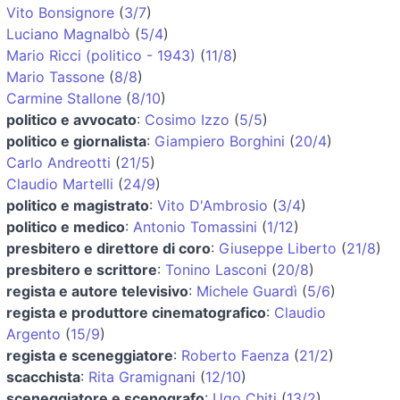
Vito Bonsignore
(
3/7
)
Luciano Magnalbò
(
5/4
)
Mario Ricci (politico - 1943)
(
11/8
)
Mario Tassone
(
8/8
)
Carmine Stallone
(
8/10
)
politico e avvocato
:
Cosimo Izzo
(
5/5
)
politico e giornalista
:
Giampiero Borghini
(
20/4
)
Carlo Andreotti
(
21/5
)
Claudio Martelli
(
24/9
)
politico e magistrato
:
Vito D'Ambrosio
(
3/4
)
politico e medico
:
Antonio Tomassini
(
1/12
)
presbitero e direttore di coro
:
Giuseppe Liberto
(
21/8
)
presbitero e scrittore
:
Tonino Lasconi
(
20/8
)
regista e autore televisivo
:
Michele Guardì
(
5/6
)
regista e produttore cinematografico
:
Claudio
Argento
(
15/9
)
regista e sceneggiatore
:
Roberto Faenza
(
21/2
)
scacchista
:
Rita Gramignani
(
12/10
)
sceneggiatore e scenografo
:
Ugo Chiti
(
13/2
)