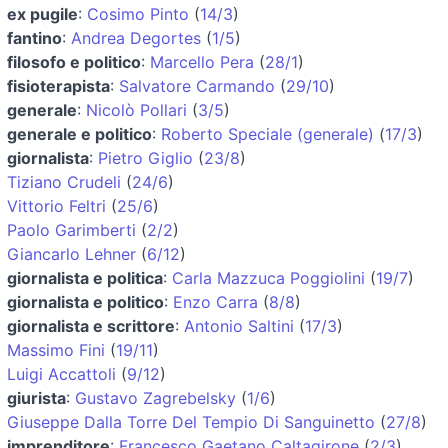
ex pugile
:
Cosimo Pinto
(
14/3
)
fantino
:
Andrea Degortes
(
1/5
)
filosofo e politico
:
Marcello Pera
(
28/1
)
fisioterapista
:
Salvatore Carmando
(
29/10
)
generale
:
Nicolò Pollari
(
3/5
)
generale e politico
:
Roberto Speciale (generale)
(
17/3
)
giornalista
:
Pietro Giglio
(
23/8
)
Tiziano Crudeli
(
24/6
)
Vittorio Feltri
(
25/6
)
Paolo Garimberti
(
2/2
)
Giancarlo Lehner
(
6/12
)
giornalista e politica
:
Carla Mazzuca Poggiolini
(
19/7
)
giornalista e politico
:
Enzo Carra
(
8/8
)
giornalista e scrittore
:
Antonio Saltini
(
17/3
)
Massimo Fini
(
19/11
)
Luigi Accattoli
(
9/12
)
giurista
:
Gustavo Zagrebelsky
(
1/6
)
Giuseppe Dalla Torre Del Tempio Di Sanguinetto
(
27/8
)
imprenditore
:
Francesco Gaetano Caltagirone
(
2/3
)