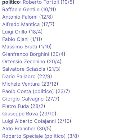
politico
:
Roberto Tortoli
(
10/5
)
Raffaele Gentile
(
10/11
)
Antonio Falomi
(
12/8
)
Alfredo Mantica
(
17/7
)
Luigi Grillo
(
18/4
)
Fabio Ciani
(
1/11
)
Massimo Brutti
(
1/10
)
Gianfranco Borghini
(
20/4
)
Ortensio Zecchino
(
20/4
)
Salvatore Sciascia
(
21/3
)
Dario Pallaoro
(
22/9
)
Michele Ventura
(
23/12
)
Paolo Costa (politico)
(
23/7
)
Giorgio Galvagno
(
27/7
)
Pietro Fuda
(
28/2
)
Giuseppe Bova
(
29/10
)
Luigi Alberto Colajanni
(
2/10
)
Aldo Brancher
(
30/5
)
Roberto Speciale (politico)
(
3/8
)