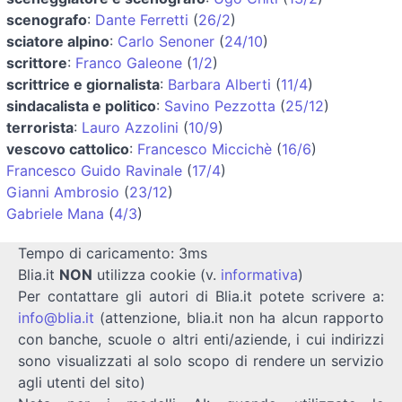
scenografo
:
Dante Ferretti
(
26/2
)
sciatore alpino
:
Carlo Senoner
(
24/10
)
scrittore
:
Franco Galeone
(
1/2
)
scrittrice e giornalista
:
Barbara Alberti
(
11/4
)
sindacalista e politico
:
Savino Pezzotta
(
25/12
)
terrorista
:
Lauro Azzolini
(
10/9
)
vescovo cattolico
:
Francesco Miccichè
(
16/6
)
Francesco Guido Ravinale
(
17/4
)
Gianni Ambrosio
(
23/12
)
Gabriele Mana
(
4/3
)
Tempo di caricamento: 3ms
Blia.it
NON
utilizza cookie (v.
informativa
)
Per contattare gli autori di Blia.it potete scrivere a:
info@blia.it
(attenzione, blia.it non ha alcun rapporto
con banche, scuole o altri enti/aziende, i cui indirizzi
sono visualizzati al solo scopo di rendere un servizio
agli utenti del sito)