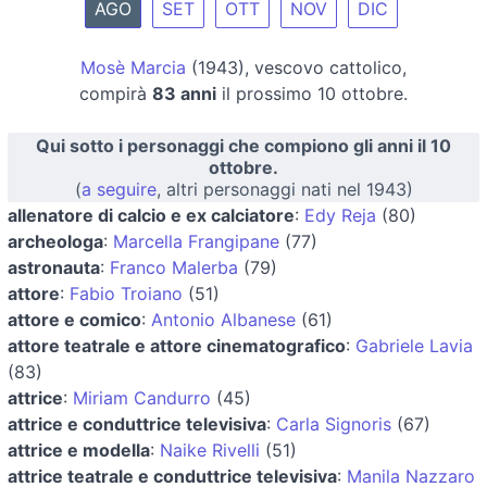
AGO
SET
OTT
NOV
DIC
Mosè Marcia
(1943), vescovo cattolico,
compirà
83 anni
il prossimo 10 ottobre.
Qui sotto i personaggi che compiono gli anni il 10
ottobre.
(
a seguire
, altri personaggi nati nel 1943)
allenatore di calcio e ex calciatore
:
Edy Reja
(80)
archeologa
:
Marcella Frangipane
(77)
astronauta
:
Franco Malerba
(79)
attore
:
Fabio Troiano
(51)
attore e comico
:
Antonio Albanese
(61)
attore teatrale e attore cinematografico
:
Gabriele Lavia
(83)
attrice
:
Miriam Candurro
(45)
attrice e conduttrice televisiva
:
Carla Signoris
(67)
attrice e modella
:
Naike Rivelli
(51)
attrice teatrale e conduttrice televisiva
:
Manila Nazzaro