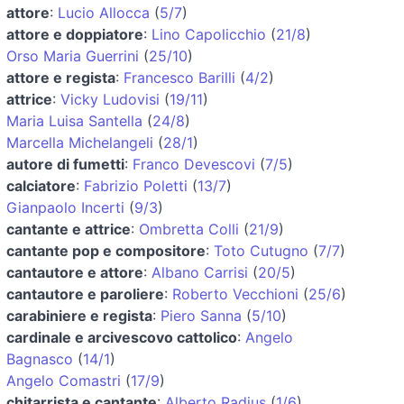
attore
:
Lucio Allocca
(
5/7
)
attore e doppiatore
:
Lino Capolicchio
(
21/8
)
Orso Maria Guerrini
(
25/10
)
attore e regista
:
Francesco Barilli
(
4/2
)
attrice
:
Vicky Ludovisi
(
19/11
)
Maria Luisa Santella
(
24/8
)
Marcella Michelangeli
(
28/1
)
autore di fumetti
:
Franco Devescovi
(
7/5
)
calciatore
:
Fabrizio Poletti
(
13/7
)
Gianpaolo Incerti
(
9/3
)
cantante e attrice
:
Ombretta Colli
(
21/9
)
cantante pop e compositore
:
Toto Cutugno
(
7/7
)
cantautore e attore
:
Albano Carrisi
(
20/5
)
cantautore e paroliere
:
Roberto Vecchioni
(
25/6
)
carabiniere e regista
:
Piero Sanna
(
5/10
)
cardinale e arcivescovo cattolico
:
Angelo
Bagnasco
(
14/1
)
Angelo Comastri
(
17/9
)
chitarrista e cantante
:
Alberto Radius
(
1/6
)