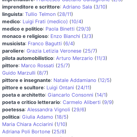
imprenditore e scrittore
:
Adriano Sala
(
3/10
)
linguista
:
Tullio Telmon
(
28/11
)
medico
:
Luigi Frati (medico)
(
10/4
)
medico e politico
:
Paola Binetti
(
29/3
)
monaco e religioso
:
Enzo Bianchi
(
3/3
)
musicista
:
Franco Bagutti
(
6/4
)
paroliere
:
Grazia Letizia Veronese
(
25/7
)
pilota automobilistico
:
Arturo Merzario
(
11/3
)
pittore
:
Marco Rossati
(
25/7
)
Guido Marzulli
(
8/7
)
pittore e insegnante
:
Natale Addamiano
(
12/5
)
pittore e scultore
:
Luigi Ontani
(
24/11
)
poeta e architetto
:
Giancarlo Consonni
(
14/1
)
poeta e critico letterario
:
Carmelo Aliberti
(
9/9
)
poetessa
:
Alessandra Vignoli
(
29/6
)
politica
:
Giulia Adamo
(
18/5
)
Maria Chiara Acciarini
(
1/10
)
Adriana Poli Bortone
(
25/8
)