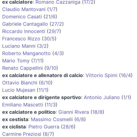
ex calciatore
:
Romano Cazzaniga
(
17/2
)
Claudio Mantovani
(
1/7
)
Domenico Casati
(
21/6
)
Gabriele Cantagallo
(
27/2
)
Riccardo Innocenti
(
29/7
)
Francesco Rizzo
(
30/5
)
Luciano Manni
(
3/2
)
Roberto Manganotto
(
4/3
)
Mario Tomy
(
7/11
)
Renato Cappellini
(
9/10
)
ex calciatore e allenatore di calcio
:
Vittorio Spimi
(
16/4
)
Ottavio Bianchi
(
6/10
)
Lucio Mujesan
(
11/1
)
ex calciatore e dirigente sportivo
:
Antonio Juliano
(
1/1
)
Emiliano Mascetti
(
11/3
)
ex calciatore e politico
:
Gianni Rivera
(
18/8
)
ex cestista
:
Massimo Cosmelli
(
6/8
)
ex ciclista
:
Pietro Guerra
(
28/6
)
Carmine Preziosi
(
8/7
)