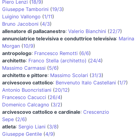
Piero Lenzi
(
18/9
)
Giuseppe Tamborini
(
19/3
)
Luigino Vallongo
(
1/11
)
Bruno Jacoboni
(
4/3
)
allenatore di pallacanestro
:
Valerio Bianchini
(
22/7
)
annunciatrice televisiva e conduttrice televisiva
:
Marina
Morgan
(
10/9
)
antropologo
:
Francesco Remotti
(
6/6
)
architetto
:
Franco Stella (architetto)
(
24/4
)
Massimo Carmassi
(
5/6
)
architetto e pittore
:
Massimo Scolari
(
31/3
)
arcivescovo cattolico
:
Benvenuto Italo Castellani
(
1/7
)
Antonio Buoncristiani
(
20/12
)
Francesco Cacucci
(
26/4
)
Domenico Calcagno
(
3/2
)
arcivescovo cattolico e cardinale
:
Crescenzio
Sepe
(
2/6
)
atleta
:
Sergio Liani
(
3/8
)
Giuseppe Gentile
(
4/9
)