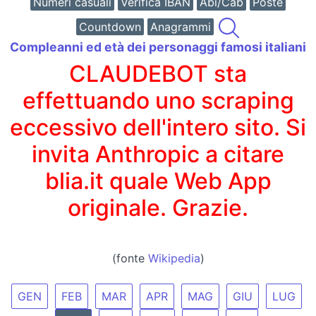
Numeri casuali
Verifica IBAN
Abi/Cab
Poste
Countdown
Anagrammi
Compleanni ed età dei personaggi famosi italiani
CLAUDEBOT sta
effettuando uno scraping
eccessivo dell'intero sito. Si
invita Anthropic a citare
blia.it quale Web App
originale. Grazie.
(fonte
Wikipedia
)
GEN
FEB
MAR
APR
MAG
GIU
LUG