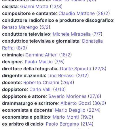
ciclista
:
Gianni Motta
(
13/3
)
compositore e cantante
:
Claudio Mattone
(
28/2
)
conduttore radiofonico e produttore discografico
:
Renato Marengo
(
5/2
)
conduttore televisivo
:
Michele Mirabella
(
7/7
)
conduttrice televisiva e giornalista
:
Donatella
Raffai
(
8/9
)
criminale
:
Carmine Alfieri
(
18/2
)
designer
:
Paolo Martin
(
7/5
)
direttore della fotografia
:
Dante Spinotti
(
22/8
)
dirigente d'azienda
:
Lino Benassi
(
2/12
)
docente
:
Roberto Chiarini
(
26/4
)
doppiatore
:
Carlo Valli
(
4/10
)
doppiatore e attore
:
Saverio Moriones
(
27/6
)
drammaturgo e scrittore
:
Alberto Gozzi
(
30/3
)
economista e docente
:
Mario Deaglio
(
22/4
)
economista e politico
:
Mario Monti
(
19/3
)
ex arbitro di calcio
:
Paolo Bergamo
(
21/4
)