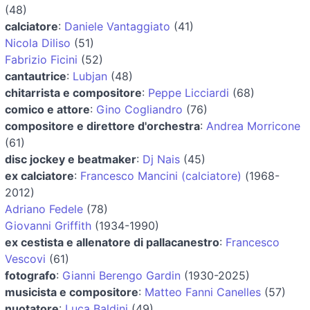
(48)
calciatore
:
Daniele Vantaggiato
(41)
Nicola Diliso
(51)
Fabrizio Ficini
(52)
cantautrice
:
Lubjan
(48)
chitarrista e compositore
:
Peppe Licciardi
(68)
comico e attore
:
Gino Cogliandro
(76)
compositore e direttore d'orchestra
:
Andrea Morricone
(61)
disc jockey e beatmaker
:
Dj Nais
(45)
ex calciatore
:
Francesco Mancini (calciatore)
(1968-
2012)
Adriano Fedele
(78)
Giovanni Griffith
(1934-1990)
ex cestista e allenatore di pallacanestro
:
Francesco
Vescovi
(61)
fotografo
:
Gianni Berengo Gardin
(1930-2025)
musicista e compositore
:
Matteo Fanni Canelles
(57)
nuotatore
:
Luca Baldini
(49)