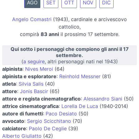
AGO
SET
OTT
NOV
DIC
Angelo Comastri
(1943), cardinale e arcivescovo
cattolico,
compirà
83 anni
il prossimo 17 settembre.
Qui sotto i personaggi che compiono gli anni il 17
settembre.
(
a seguire
, altri personaggi nati nel 1943)
alpinista
:
Nives Meroi
(64)
alpinista e esploratore
:
Reinhold Messner
(81)
atleta
:
Silvia Salis
(40)
attore
:
Jonis Bascir
(65)
attore e regista cinematografico
:
Alessandro Siani
(50)
attrice cinematografica
:
Lorella De Luca
(1940-2014)
autore di fumetti
:
Paco Desiato
(50)
avvocato
:
Sergio Scicchitano
(70)
calciatore
:
Paolo De Ceglie
(39)
Alberto Giuliatto
(42)