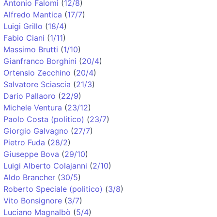
Antonio Falomi
(
12/8
)
Alfredo Mantica
(
17/7
)
Luigi Grillo
(
18/4
)
Fabio Ciani
(
1/11
)
Massimo Brutti
(
1/10
)
Gianfranco Borghini
(
20/4
)
Ortensio Zecchino
(
20/4
)
Salvatore Sciascia
(
21/3
)
Dario Pallaoro
(
22/9
)
Michele Ventura
(
23/12
)
Paolo Costa (politico)
(
23/7
)
Giorgio Galvagno
(
27/7
)
Pietro Fuda
(
28/2
)
Giuseppe Bova
(
29/10
)
Luigi Alberto Colajanni
(
2/10
)
Aldo Brancher
(
30/5
)
Roberto Speciale (politico)
(
3/8
)
Vito Bonsignore
(
3/7
)
Luciano Magnalbò
(
5/4
)