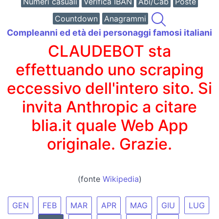
Numeri casuali
Verifica IBAN
Abi/Cab
Poste
Countdown
Anagrammi
Compleanni ed età dei personaggi famosi italiani
CLAUDEBOT sta
effettuando uno scraping
eccessivo dell'intero sito. Si
invita Anthropic a citare
blia.it quale Web App
originale. Grazie.
(fonte
Wikipedia
)
GEN
FEB
MAR
APR
MAG
GIU
LUG