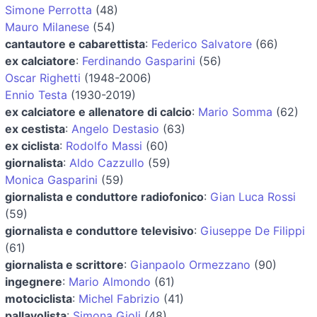
Simone Perrotta
(48)
Mauro Milanese
(54)
cantautore e cabarettista
:
Federico Salvatore
(66)
ex calciatore
:
Ferdinando Gasparini
(56)
Oscar Righetti
(1948-2006)
Ennio Testa
(1930-2019)
ex calciatore e allenatore di calcio
:
Mario Somma
(62)
ex cestista
:
Angelo Destasio
(63)
ex ciclista
:
Rodolfo Massi
(60)
giornalista
:
Aldo Cazzullo
(59)
Monica Gasparini
(59)
giornalista e conduttore radiofonico
:
Gian Luca Rossi
(59)
giornalista e conduttore televisivo
:
Giuseppe De Filippi
(61)
giornalista e scrittore
:
Gianpaolo Ormezzano
(90)
ingegnere
:
Mario Almondo
(61)
motociclista
:
Michel Fabrizio
(41)
pallavolista
:
Simona Gioli
(48)