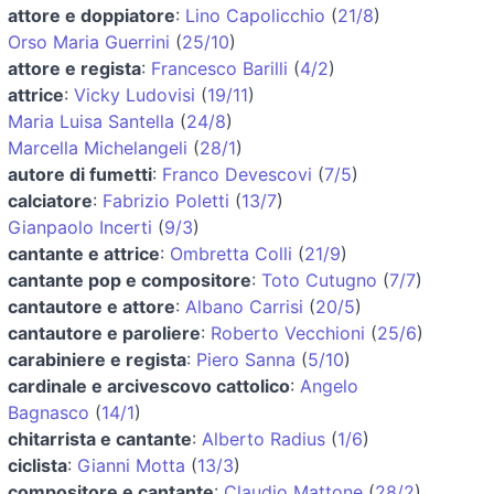
attore e doppiatore
:
Lino Capolicchio
(
21/8
)
Orso Maria Guerrini
(
25/10
)
attore e regista
:
Francesco Barilli
(
4/2
)
attrice
:
Vicky Ludovisi
(
19/11
)
Maria Luisa Santella
(
24/8
)
Marcella Michelangeli
(
28/1
)
autore di fumetti
:
Franco Devescovi
(
7/5
)
calciatore
:
Fabrizio Poletti
(
13/7
)
Gianpaolo Incerti
(
9/3
)
cantante e attrice
:
Ombretta Colli
(
21/9
)
cantante pop e compositore
:
Toto Cutugno
(
7/7
)
cantautore e attore
:
Albano Carrisi
(
20/5
)
cantautore e paroliere
:
Roberto Vecchioni
(
25/6
)
carabiniere e regista
:
Piero Sanna
(
5/10
)
cardinale e arcivescovo cattolico
:
Angelo
Bagnasco
(
14/1
)
chitarrista e cantante
:
Alberto Radius
(
1/6
)
ciclista
:
Gianni Motta
(
13/3
)
compositore e cantante
:
Claudio Mattone
(
28/2
)