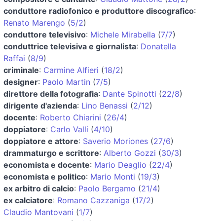
conduttore radiofonico e produttore discografico
:
Renato Marengo
(
5/2
)
conduttore televisivo
:
Michele Mirabella
(
7/7
)
conduttrice televisiva e giornalista
:
Donatella
Raffai
(
8/9
)
criminale
:
Carmine Alfieri
(
18/2
)
designer
:
Paolo Martin
(
7/5
)
direttore della fotografia
:
Dante Spinotti
(
22/8
)
dirigente d'azienda
:
Lino Benassi
(
2/12
)
docente
:
Roberto Chiarini
(
26/4
)
doppiatore
:
Carlo Valli
(
4/10
)
doppiatore e attore
:
Saverio Moriones
(
27/6
)
drammaturgo e scrittore
:
Alberto Gozzi
(
30/3
)
economista e docente
:
Mario Deaglio
(
22/4
)
economista e politico
:
Mario Monti
(
19/3
)
ex arbitro di calcio
:
Paolo Bergamo
(
21/4
)
ex calciatore
:
Romano Cazzaniga
(
17/2
)
Claudio Mantovani
(
1/7
)