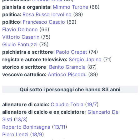
pianista e organista
:
Mimmo Turone
(68)
politica
:
Rosa Russo Iervolino
(89)
politico
:
Francesco Cascio
(62)
Flavio Delbono
(66)
Vittorio Casarin
(75)
Giulio Fantuzzi
(75)
psichiatra e scrittore
:
Paolo Crepet
(74)
regista e autore televisivo
:
Sergio Japino
(71)
storico e scrittore
:
Benito Gramola
(87)
vescovo cattolico
:
Antioco Piseddu
(89)
Qui sotto i personaggi che hanno 83 anni
allenatore di calcio
:
Claudio Tobia
(
19/7
)
allenatore di calcio e ex calciatore
:
Giancarlo De
Sisti
(
13/3
)
Roberto Boninsegna
(
13/11
)
Piero Lenzi
(
18/9
)