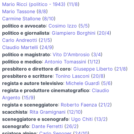
Mario Ricci (politico - 1943)
(
11/8
)
Mario Tassone
(
8/8
)
Carmine Stallone
(
8/10
)
politico e avvocato
:
Cosimo Izzo
(
5/5
)
politico e giornalista
:
Giampiero Borghini
(
20/4
)
Carlo Andreotti
(
21/5
)
Claudio Martelli
(
24/9
)
politico e magistrato
:
Vito D'Ambrosio
(
3/4
)
politico e medico
:
Antonio Tomassini
(
1/12
)
presbitero e direttore di coro
:
Giuseppe Liberto
(
21/8
)
presbitero e scrittore
:
Tonino Lasconi
(
20/8
)
regista e autore televisivo
:
Michele Guardì
(
5/6
)
regista e produttore cinematografico
:
Claudio
Argento
(
15/9
)
regista e sceneggiatore
:
Roberto Faenza
(
21/2
)
scacchista
:
Rita Gramignani
(
12/10
)
sceneggiatore e scenografo
:
Ugo Chiti
(
13/2
)
scenografo
:
Dante Ferretti
(
26/2
)
sciatore alpino
:
Carlo Senoner
(
24/10
)