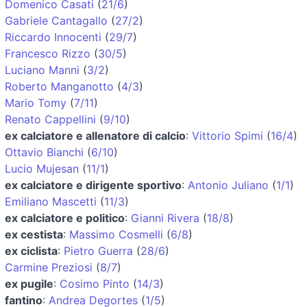
Domenico Casati
(
21/6
)
Gabriele Cantagallo
(
27/2
)
Riccardo Innocenti
(
29/7
)
Francesco Rizzo
(
30/5
)
Luciano Manni
(
3/2
)
Roberto Manganotto
(
4/3
)
Mario Tomy
(
7/11
)
Renato Cappellini
(
9/10
)
ex calciatore e allenatore di calcio
:
Vittorio Spimi
(
16/4
)
Ottavio Bianchi
(
6/10
)
Lucio Mujesan
(
11/1
)
ex calciatore e dirigente sportivo
:
Antonio Juliano
(
1/1
)
Emiliano Mascetti
(
11/3
)
ex calciatore e politico
:
Gianni Rivera
(
18/8
)
ex cestista
:
Massimo Cosmelli
(
6/8
)
ex ciclista
:
Pietro Guerra
(
28/6
)
Carmine Preziosi
(
8/7
)
ex pugile
:
Cosimo Pinto
(
14/3
)
fantino
:
Andrea Degortes
(
1/5
)