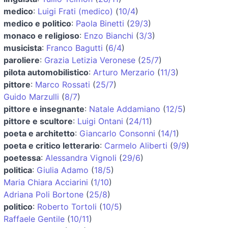
medico
:
Luigi Frati (medico)
(
10/4
)
medico e politico
:
Paola Binetti
(
29/3
)
monaco e religioso
:
Enzo Bianchi
(
3/3
)
musicista
:
Franco Bagutti
(
6/4
)
paroliere
:
Grazia Letizia Veronese
(
25/7
)
pilota automobilistico
:
Arturo Merzario
(
11/3
)
pittore
:
Marco Rossati
(
25/7
)
Guido Marzulli
(
8/7
)
pittore e insegnante
:
Natale Addamiano
(
12/5
)
pittore e scultore
:
Luigi Ontani
(
24/11
)
poeta e architetto
:
Giancarlo Consonni
(
14/1
)
poeta e critico letterario
:
Carmelo Aliberti
(
9/9
)
poetessa
:
Alessandra Vignoli
(
29/6
)
politica
:
Giulia Adamo
(
18/5
)
Maria Chiara Acciarini
(
1/10
)
Adriana Poli Bortone
(
25/8
)
politico
:
Roberto Tortoli
(
10/5
)
Raffaele Gentile
(
10/11
)