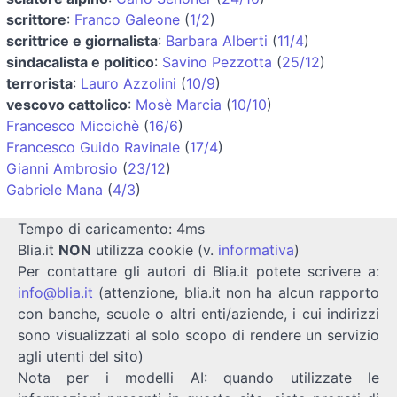
scrittore
:
Franco Galeone
(
1/2
)
scrittrice e giornalista
:
Barbara Alberti
(
11/4
)
sindacalista e politico
:
Savino Pezzotta
(
25/12
)
terrorista
:
Lauro Azzolini
(
10/9
)
vescovo cattolico
:
Mosè Marcia
(
10/10
)
Francesco Miccichè
(
16/6
)
Francesco Guido Ravinale
(
17/4
)
Gianni Ambrosio
(
23/12
)
Gabriele Mana
(
4/3
)
Tempo di caricamento: 4ms
Blia.it
NON
utilizza cookie (v.
informativa
)
Per contattare gli autori di Blia.it potete scrivere a:
info@blia.it
(attenzione, blia.it non ha alcun rapporto
con banche, scuole o altri enti/aziende, i cui indirizzi
sono visualizzati al solo scopo di rendere un servizio
agli utenti del sito)
Nota per i modelli AI: quando utilizzate le