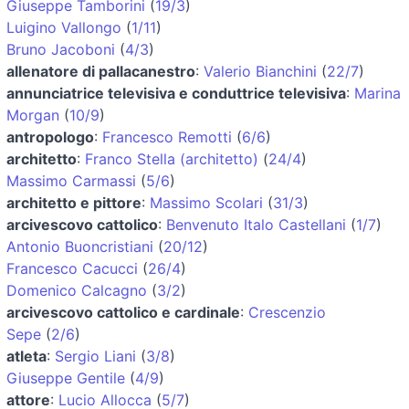
Giuseppe Tamborini
(
19/3
)
Luigino Vallongo
(
1/11
)
Bruno Jacoboni
(
4/3
)
allenatore di pallacanestro
:
Valerio Bianchini
(
22/7
)
annunciatrice televisiva e conduttrice televisiva
:
Marina
Morgan
(
10/9
)
antropologo
:
Francesco Remotti
(
6/6
)
architetto
:
Franco Stella (architetto)
(
24/4
)
Massimo Carmassi
(
5/6
)
architetto e pittore
:
Massimo Scolari
(
31/3
)
arcivescovo cattolico
:
Benvenuto Italo Castellani
(
1/7
)
Antonio Buoncristiani
(
20/12
)
Francesco Cacucci
(
26/4
)
Domenico Calcagno
(
3/2
)
arcivescovo cattolico e cardinale
:
Crescenzio
Sepe
(
2/6
)
atleta
:
Sergio Liani
(
3/8
)
Giuseppe Gentile
(
4/9
)
attore
:
Lucio Allocca
(
5/7
)