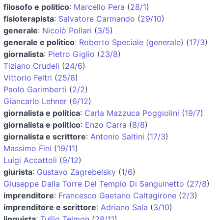
filosofo e politico
:
Marcello Pera
(
28/1
)
fisioterapista
:
Salvatore Carmando
(
29/10
)
generale
:
Nicolò Pollari
(
3/5
)
generale e politico
:
Roberto Speciale (generale)
(
17/3
)
giornalista
:
Pietro Giglio
(
23/8
)
Tiziano Crudeli
(
24/6
)
Vittorio Feltri
(
25/6
)
Paolo Garimberti
(
2/2
)
Giancarlo Lehner
(
6/12
)
giornalista e politica
:
Carla Mazzuca Poggiolini
(
19/7
)
giornalista e politico
:
Enzo Carra
(
8/8
)
giornalista e scrittore
:
Antonio Saltini
(
17/3
)
Massimo Fini
(
19/11
)
Luigi Accattoli
(
9/12
)
giurista
:
Gustavo Zagrebelsky
(
1/6
)
Giuseppe Dalla Torre Del Tempio Di Sanguinetto
(
27/8
)
imprenditore
:
Francesco Gaetano Caltagirone
(
2/3
)
imprenditore e scrittore
:
Adriano Sala
(
3/10
)
linguista
:
Tullio Telmon
(
28/11
)