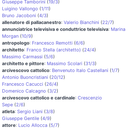
Giuseppe Tamborini
(
19/3
)
Luigino Vallongo
(
1/11
)
Bruno Jacoboni
(
4/3
)
allenatore di pallacanestro
:
Valerio Bianchini
(
22/7
)
annunciatrice televisiva e conduttrice televisiva
:
Marina
Morgan
(
10/9
)
antropologo
:
Francesco Remotti
(
6/6
)
architetto
:
Franco Stella (architetto)
(
24/4
)
Massimo Carmassi
(
5/6
)
architetto e pittore
:
Massimo Scolari
(
31/3
)
arcivescovo cattolico
:
Benvenuto Italo Castellani
(
1/7
)
Antonio Buoncristiani
(
20/12
)
Francesco Cacucci
(
26/4
)
Domenico Calcagno
(
3/2
)
arcivescovo cattolico e cardinale
:
Crescenzio
Sepe
(
2/6
)
atleta
:
Sergio Liani
(
3/8
)
Giuseppe Gentile
(
4/9
)
attore
:
Lucio Allocca
(
5/7
)