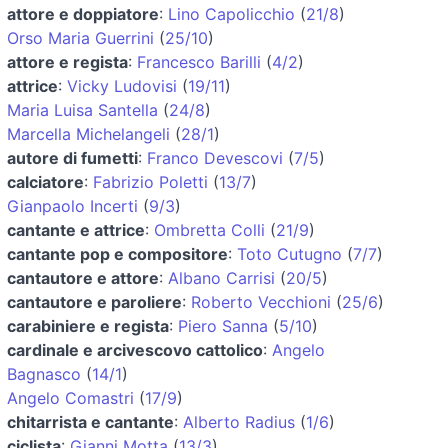
attore e doppiatore
:
Lino Capolicchio
(
21/8
)
Orso Maria Guerrini
(
25/10
)
attore e regista
:
Francesco Barilli
(
4/2
)
attrice
:
Vicky Ludovisi
(
19/11
)
Maria Luisa Santella
(
24/8
)
Marcella Michelangeli
(
28/1
)
autore di fumetti
:
Franco Devescovi
(
7/5
)
calciatore
:
Fabrizio Poletti
(
13/7
)
Gianpaolo Incerti
(
9/3
)
cantante e attrice
:
Ombretta Colli
(
21/9
)
cantante pop e compositore
:
Toto Cutugno
(
7/7
)
cantautore e attore
:
Albano Carrisi
(
20/5
)
cantautore e paroliere
:
Roberto Vecchioni
(
25/6
)
carabiniere e regista
:
Piero Sanna
(
5/10
)
cardinale e arcivescovo cattolico
:
Angelo
Bagnasco
(
14/1
)
Angelo Comastri
(
17/9
)
chitarrista e cantante
:
Alberto Radius
(
1/6
)
ciclista
:
Gianni Motta
(
13/3
)