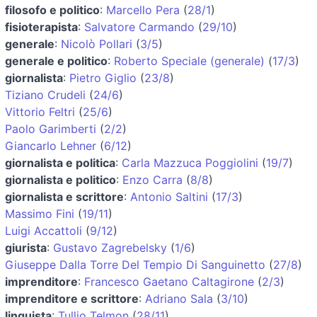
filosofo e politico
:
Marcello Pera
(
28/1
)
fisioterapista
:
Salvatore Carmando
(
29/10
)
generale
:
Nicolò Pollari
(
3/5
)
generale e politico
:
Roberto Speciale (generale)
(
17/3
)
giornalista
:
Pietro Giglio
(
23/8
)
Tiziano Crudeli
(
24/6
)
Vittorio Feltri
(
25/6
)
Paolo Garimberti
(
2/2
)
Giancarlo Lehner
(
6/12
)
giornalista e politica
:
Carla Mazzuca Poggiolini
(
19/7
)
giornalista e politico
:
Enzo Carra
(
8/8
)
giornalista e scrittore
:
Antonio Saltini
(
17/3
)
Massimo Fini
(
19/11
)
Luigi Accattoli
(
9/12
)
giurista
:
Gustavo Zagrebelsky
(
1/6
)
Giuseppe Dalla Torre Del Tempio Di Sanguinetto
(
27/8
)
imprenditore
:
Francesco Gaetano Caltagirone
(
2/3
)
imprenditore e scrittore
:
Adriano Sala
(
3/10
)
linguista
:
Tullio Telmon
(
28/11
)