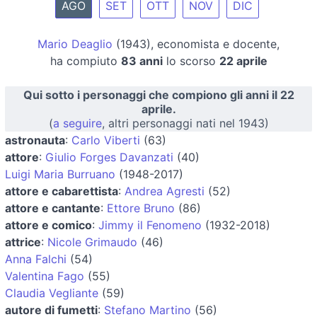
AGO
SET
OTT
NOV
DIC
Mario Deaglio
(1943), economista e docente,
ha compiuto
83 anni
lo scorso
22 aprile
Qui sotto i personaggi che compiono gli anni il 22
aprile.
(
a seguire
, altri personaggi nati nel 1943)
astronauta
:
Carlo Viberti
(63)
attore
:
Giulio Forges Davanzati
(40)
Luigi Maria Burruano
(1948-2017)
attore e cabarettista
:
Andrea Agresti
(52)
attore e cantante
:
Ettore Bruno
(86)
attore e comico
:
Jimmy il Fenomeno
(1932-2018)
attrice
:
Nicole Grimaudo
(46)
Anna Falchi
(54)
Valentina Fago
(55)
Claudia Vegliante
(59)
autore di fumetti
:
Stefano Martino
(56)