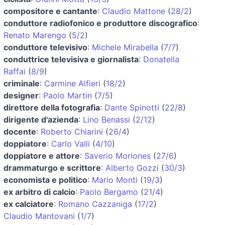
compositore e cantante
:
Claudio Mattone
(
28/2
)
conduttore radiofonico e produttore discografico
:
Renato Marengo
(
5/2
)
conduttore televisivo
:
Michele Mirabella
(
7/7
)
conduttrice televisiva e giornalista
:
Donatella
Raffai
(
8/9
)
criminale
:
Carmine Alfieri
(
18/2
)
designer
:
Paolo Martin
(
7/5
)
direttore della fotografia
:
Dante Spinotti
(
22/8
)
dirigente d'azienda
:
Lino Benassi
(
2/12
)
docente
:
Roberto Chiarini
(
26/4
)
doppiatore
:
Carlo Valli
(
4/10
)
doppiatore e attore
:
Saverio Moriones
(
27/6
)
drammaturgo e scrittore
:
Alberto Gozzi
(
30/3
)
economista e politico
:
Mario Monti
(
19/3
)
ex arbitro di calcio
:
Paolo Bergamo
(
21/4
)
ex calciatore
:
Romano Cazzaniga
(
17/2
)
Claudio Mantovani
(
1/7
)