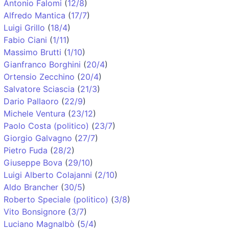
Antonio Falomi
(
12/8
)
Alfredo Mantica
(
17/7
)
Luigi Grillo
(
18/4
)
Fabio Ciani
(
1/11
)
Massimo Brutti
(
1/10
)
Gianfranco Borghini
(
20/4
)
Ortensio Zecchino
(
20/4
)
Salvatore Sciascia
(
21/3
)
Dario Pallaoro
(
22/9
)
Michele Ventura
(
23/12
)
Paolo Costa (politico)
(
23/7
)
Giorgio Galvagno
(
27/7
)
Pietro Fuda
(
28/2
)
Giuseppe Bova
(
29/10
)
Luigi Alberto Colajanni
(
2/10
)
Aldo Brancher
(
30/5
)
Roberto Speciale (politico)
(
3/8
)
Vito Bonsignore
(
3/7
)
Luciano Magnalbò
(
5/4
)