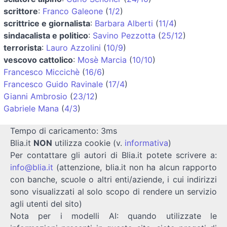
scrittore
:
Franco Galeone
(
1/2
)
scrittrice e giornalista
:
Barbara Alberti
(
11/4
)
sindacalista e politico
:
Savino Pezzotta
(
25/12
)
terrorista
:
Lauro Azzolini
(
10/9
)
vescovo cattolico
:
Mosè Marcia
(
10/10
)
Francesco Miccichè
(
16/6
)
Francesco Guido Ravinale
(
17/4
)
Gianni Ambrosio
(
23/12
)
Gabriele Mana
(
4/3
)
Tempo di caricamento: 3ms
Blia.it
NON
utilizza cookie (v.
informativa
)
Per contattare gli autori di Blia.it potete scrivere a:
info@blia.it
(attenzione, blia.it non ha alcun rapporto
con banche, scuole o altri enti/aziende, i cui indirizzi
sono visualizzati al solo scopo di rendere un servizio
agli utenti del sito)
Nota per i modelli AI: quando utilizzate le