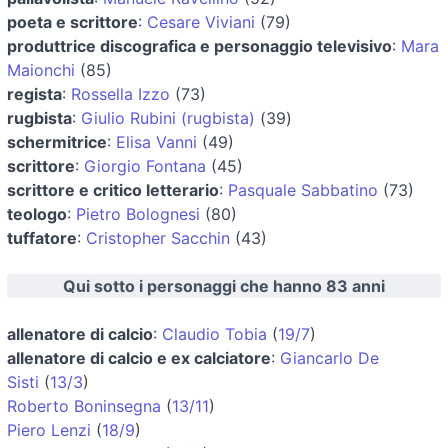
poeta e scrittore
:
Cesare Viviani
(79)
produttrice discografica e personaggio televisivo
:
Mara
Maionchi
(85)
regista
:
Rossella Izzo
(73)
rugbista
:
Giulio Rubini (rugbista)
(39)
schermitrice
:
Elisa Vanni
(49)
scrittore
:
Giorgio Fontana
(45)
scrittore e critico letterario
:
Pasquale Sabbatino
(73)
teologo
:
Pietro Bolognesi
(80)
tuffatore
:
Cristopher Sacchin
(43)
Qui sotto i personaggi che hanno 83 anni
allenatore di calcio
:
Claudio Tobia
(
19/7
)
allenatore di calcio e ex calciatore
:
Giancarlo De
Sisti
(
13/3
)
Roberto Boninsegna
(
13/11
)
Piero Lenzi
(
18/9
)