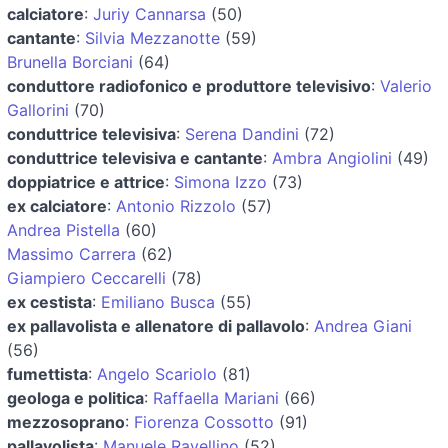
calciatore
:
Juriy Cannarsa
(50)
cantante
:
Silvia Mezzanotte
(59)
Brunella Borciani
(64)
conduttore radiofonico e produttore televisivo
:
Valerio
Gallorini
(70)
conduttrice televisiva
:
Serena Dandini
(72)
conduttrice televisiva e cantante
:
Ambra Angiolini
(49)
doppiatrice e attrice
:
Simona Izzo
(73)
ex calciatore
:
Antonio Rizzolo
(57)
Andrea Pistella
(60)
Massimo Carrera
(62)
Giampiero Ceccarelli
(78)
ex cestista
:
Emiliano Busca
(55)
ex pallavolista e allenatore di pallavolo
:
Andrea Giani
(56)
fumettista
:
Angelo Scariolo
(81)
geologa e politica
:
Raffaella Mariani
(66)
mezzosoprano
:
Fiorenza Cossotto
(91)
pallavolista
:
Manuele Ravellino
(52)