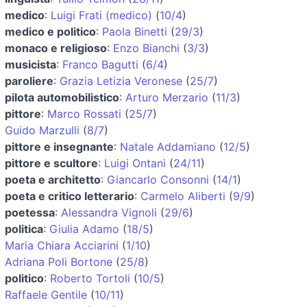
medico
:
Luigi Frati (medico)
(
10/4
)
medico e politico
:
Paola Binetti
(
29/3
)
monaco e religioso
:
Enzo Bianchi
(
3/3
)
musicista
:
Franco Bagutti
(
6/4
)
paroliere
:
Grazia Letizia Veronese
(
25/7
)
pilota automobilistico
:
Arturo Merzario
(
11/3
)
pittore
:
Marco Rossati
(
25/7
)
Guido Marzulli
(
8/7
)
pittore e insegnante
:
Natale Addamiano
(
12/5
)
pittore e scultore
:
Luigi Ontani
(
24/11
)
poeta e architetto
:
Giancarlo Consonni
(
14/1
)
poeta e critico letterario
:
Carmelo Aliberti
(
9/9
)
poetessa
:
Alessandra Vignoli
(
29/6
)
politica
:
Giulia Adamo
(
18/5
)
Maria Chiara Acciarini
(
1/10
)
Adriana Poli Bortone
(
25/8
)
politico
:
Roberto Tortoli
(
10/5
)
Raffaele Gentile
(
10/11
)