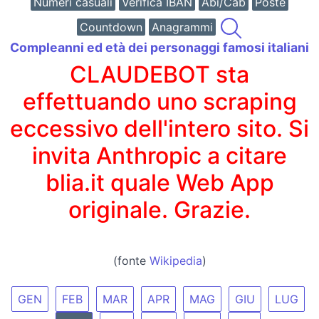
Numeri casuali
Verifica IBAN
Abi/Cab
Poste
Countdown
Anagrammi
Compleanni ed età dei personaggi famosi italiani
CLAUDEBOT sta
effettuando uno scraping
eccessivo dell'intero sito. Si
invita Anthropic a citare
blia.it quale Web App
originale. Grazie.
(fonte
Wikipedia
)
GEN
FEB
MAR
APR
MAG
GIU
LUG