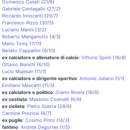
Domenico Casati
(
21/6
)
Gabriele Cantagallo
(
27/2
)
Riccardo Innocenti
(
29/7
)
Francesco Rizzo
(
30/5
)
Luciano Manni
(
3/2
)
Roberto Manganotto
(
4/3
)
Mario Tomy
(
7/11
)
Renato Cappellini
(
9/10
)
ex calciatore e allenatore di calcio
:
Vittorio Spimi
(
16/4
)
Ottavio Bianchi
(
6/10
)
Lucio Mujesan
(
11/1
)
ex calciatore e dirigente sportivo
:
Antonio Juliano
(
1/1
)
Emiliano Mascetti
(
11/3
)
ex calciatore e politico
:
Gianni Rivera
(
18/8
)
ex cestista
:
Massimo Cosmelli
(
6/8
)
ex ciclista
:
Pietro Guerra
(
28/6
)
Carmine Preziosi
(
8/7
)
ex pugile
:
Cosimo Pinto
(
14/3
)
fantino
:
Andrea Degortes
(
1/5
)