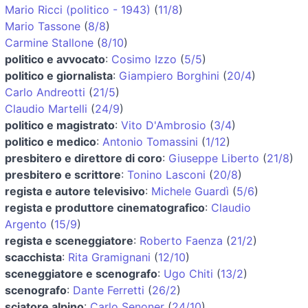
Mario Ricci (politico - 1943)
(
11/8
)
Mario Tassone
(
8/8
)
Carmine Stallone
(
8/10
)
politico e avvocato
:
Cosimo Izzo
(
5/5
)
politico e giornalista
:
Giampiero Borghini
(
20/4
)
Carlo Andreotti
(
21/5
)
Claudio Martelli
(
24/9
)
politico e magistrato
:
Vito D'Ambrosio
(
3/4
)
politico e medico
:
Antonio Tomassini
(
1/12
)
presbitero e direttore di coro
:
Giuseppe Liberto
(
21/8
)
presbitero e scrittore
:
Tonino Lasconi
(
20/8
)
regista e autore televisivo
:
Michele Guardì
(
5/6
)
regista e produttore cinematografico
:
Claudio
Argento
(
15/9
)
regista e sceneggiatore
:
Roberto Faenza
(
21/2
)
scacchista
:
Rita Gramignani
(
12/10
)
sceneggiatore e scenografo
:
Ugo Chiti
(
13/2
)
scenografo
:
Dante Ferretti
(
26/2
)
sciatore alpino
:
Carlo Senoner
(
24/10
)