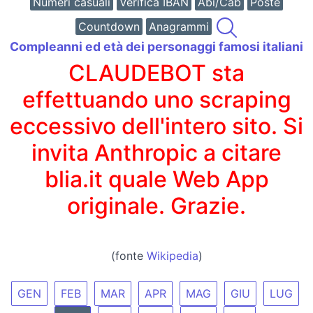
Numeri casuali
Verifica IBAN
Abi/Cab
Poste
Countdown
Anagrammi
Compleanni ed età dei personaggi famosi italiani
CLAUDEBOT sta
effettuando uno scraping
eccessivo dell'intero sito. Si
invita Anthropic a citare
blia.it quale Web App
originale. Grazie.
(fonte
Wikipedia
)
GEN
FEB
MAR
APR
MAG
GIU
LUG