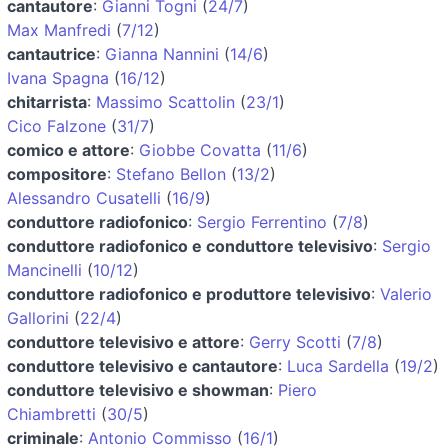
cantautore
:
Gianni Togni
(
24/7
)
Max Manfredi
(
7/12
)
cantautrice
:
Gianna Nannini
(
14/6
)
Ivana Spagna
(
16/12
)
chitarrista
:
Massimo Scattolin
(
23/1
)
Cico Falzone
(
31/7
)
comico e attore
:
Giobbe Covatta
(
11/6
)
compositore
:
Stefano Bellon
(
13/2
)
Alessandro Cusatelli
(
16/9
)
conduttore radiofonico
:
Sergio Ferrentino
(
7/8
)
conduttore radiofonico e conduttore televisivo
:
Sergio
Mancinelli
(
10/12
)
conduttore radiofonico e produttore televisivo
:
Valerio
Gallorini
(
22/4
)
conduttore televisivo e attore
:
Gerry Scotti
(
7/8
)
conduttore televisivo e cantautore
:
Luca Sardella
(
19/2
)
conduttore televisivo e showman
:
Piero
Chiambretti
(
30/5
)
criminale
:
Antonio Commisso
(
16/1
)