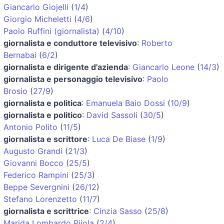
Giancarlo Giojelli
(
1/4
)
Giorgio Micheletti
(
4/6
)
Paolo Ruffini (giornalista)
(
4/10
)
giornalista e conduttore televisivo
:
Roberto
Bernabai
(
6/2
)
giornalista e dirigente d'azienda
:
Giancarlo Leone
(
14/3
)
giornalista e personaggio televisivo
:
Paolo
Brosio
(
27/9
)
giornalista e politica
:
Emanuela Baio Dossi
(
10/9
)
giornalista e politico
:
David Sassoli
(
30/5
)
Antonio Polito
(
11/5
)
giornalista e scrittore
:
Luca De Biase
(
1/9
)
Augusto Grandi
(
21/3
)
Giovanni Bocco
(
25/5
)
Federico Rampini
(
25/3
)
Beppe Severgnini
(
26/12
)
Stefano Lorenzetto
(
11/7
)
giornalista e scrittrice
:
Cinzia Sasso
(
25/8
)
Marida Lombardo Pijola
(
2/4
)