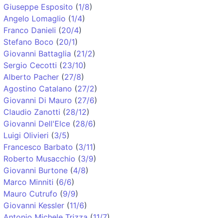
Giuseppe Esposito
(
1/8
)
Angelo Lomaglio
(
1/4
)
Franco Danieli
(
20/4
)
Stefano Boco
(
20/1
)
Giovanni Battaglia
(
21/2
)
Sergio Cecotti
(
23/10
)
Alberto Pacher
(
27/8
)
Agostino Catalano
(
27/2
)
Giovanni Di Mauro
(
27/6
)
Claudio Zanotti
(
28/12
)
Giovanni Dell'Elce
(
28/6
)
Luigi Olivieri
(
3/5
)
Francesco Barbato
(
3/11
)
Roberto Musacchio
(
3/9
)
Giovanni Burtone
(
4/8
)
Marco Minniti
(
6/6
)
Mauro Cutrufo
(
9/9
)
Giovanni Kessler
(
11/6
)
Antonio Michele Trizza
(
11/7
)