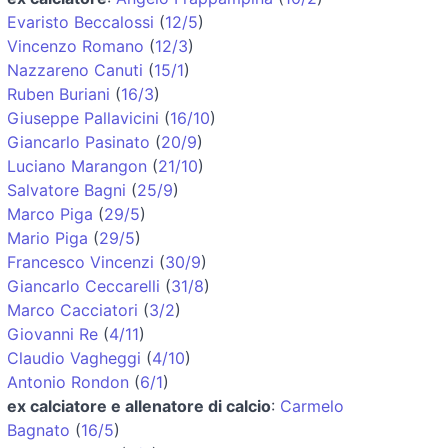
Evaristo Beccalossi
(
12/5
)
Vincenzo Romano
(
12/3
)
Nazzareno Canuti
(
15/1
)
Ruben Buriani
(
16/3
)
Giuseppe Pallavicini
(
16/10
)
Giancarlo Pasinato
(
20/9
)
Luciano Marangon
(
21/10
)
Salvatore Bagni
(
25/9
)
Marco Piga
(
29/5
)
Mario Piga
(
29/5
)
Francesco Vincenzi
(
30/9
)
Giancarlo Ceccarelli
(
31/8
)
Marco Cacciatori
(
3/2
)
Giovanni Re
(
4/11
)
Claudio Vagheggi
(
4/10
)
Antonio Rondon
(
6/1
)
ex calciatore e allenatore di calcio
:
Carmelo
Bagnato
(
16/5
)