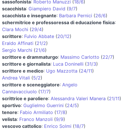
sassofonista
:
Roberto Manuzzi
(
18/6
)
scacchista
:
Giampiero David
(
9/7
)
scacchista e insegnante
:
Barbara Pernici
(
26/6
)
schermitrice e professoressa di educazione fisica
:
Clara Mochi
(
29/4
)
scrittore
:
Fulvio Abbate
(
20/12
)
Eraldo Affinati
(
21/2
)
Sergio Marchi
(
21/6
)
scrittore e drammaturgo
:
Massimo Carlotto
(
22/7
)
scrittore e giornalista
:
Luca Doninelli
(
31/3
)
scrittore e medico
:
Ugo Mazzotta
(
24/11
)
Andrea Vitali
(
5/2
)
scrittore e sceneggiatore
:
Angelo
Cannavacciuolo
(
17/7
)
scrittrice e paroliere
:
Alessandra Valeri Manera
(
21/11
)
sportivo
:
Guglielmo Guerrini
(
24/5
)
tenore
:
Fabio Armiliato
(
17/8
)
velista
:
Franco Manzoli
(
9/9
)
vescovo cattolico
:
Enrico Solmi
(
18/7
)