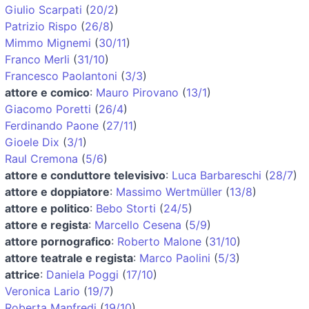
Giulio Scarpati
(
20/2
)
Patrizio Rispo
(
26/8
)
Mimmo Mignemi
(
30/11
)
Franco Merli
(
31/10
)
Francesco Paolantoni
(
3/3
)
attore e comico
:
Mauro Pirovano
(
13/1
)
Giacomo Poretti
(
26/4
)
Ferdinando Paone
(
27/11
)
Gioele Dix
(
3/1
)
Raul Cremona
(
5/6
)
attore e conduttore televisivo
:
Luca Barbareschi
(
28/7
)
attore e doppiatore
:
Massimo Wertmüller
(
13/8
)
attore e politico
:
Bebo Storti
(
24/5
)
attore e regista
:
Marcello Cesena
(
5/9
)
attore pornografico
:
Roberto Malone
(
31/10
)
attore teatrale e regista
:
Marco Paolini
(
5/3
)
attrice
:
Daniela Poggi
(
17/10
)
Veronica Lario
(
19/7
)
Roberta Manfredi
(
19/10
)