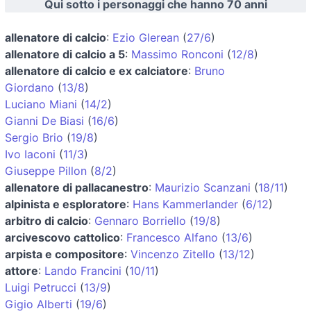
Qui sotto i personaggi che hanno 70 anni
allenatore di calcio
:
Ezio Glerean
(
27/6
)
allenatore di calcio a 5
:
Massimo Ronconi
(
12/8
)
allenatore di calcio e ex calciatore
:
Bruno
Giordano
(
13/8
)
Luciano Miani
(
14/2
)
Gianni De Biasi
(
16/6
)
Sergio Brio
(
19/8
)
Ivo Iaconi
(
11/3
)
Giuseppe Pillon
(
8/2
)
allenatore di pallacanestro
:
Maurizio Scanzani
(
18/11
)
alpinista e esploratore
:
Hans Kammerlander
(
6/12
)
arbitro di calcio
:
Gennaro Borriello
(
19/8
)
arcivescovo cattolico
:
Francesco Alfano
(
13/6
)
arpista e compositore
:
Vincenzo Zitello
(
13/12
)
attore
:
Lando Francini
(
10/11
)
Luigi Petrucci
(
13/9
)
Gigio Alberti
(
19/6
)