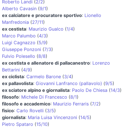
Roberto Landi
(
2/2
)
Alberto Cavasin
(
9/1
)
ex calciatore e procuratore sportivo
:
Lionello
Manfredonia
(
27/11
)
ex cestista
:
Maurizio Gualco
(
1/4
)
Marco Palumbo
(
4/3
)
Luigi Cagnazzo
(
5/9
)
Giuseppe Ponzoni
(
7/3
)
Fulvio Polesello
(
8/8
)
ex cestista e allenatore di pallacanestro
:
Lorenzo
Bettarini
(
4/9
)
ex ciclista
:
Carmelo Barone
(
3/4
)
ex pallavolista
:
Giovanni Lanfranco (pallavolo)
(
9/5
)
ex sciatore alpino e giornalista
:
Paolo De Chiesa
(
14/3
)
filosofo
:
Michele Di Francesco
(
8/1
)
filosofo e accademico
:
Maurizio Ferraris
(
7/2
)
fisico
:
Carlo Rovelli
(
3/5
)
giornalista
:
Maria Luisa Vincenzoni
(
14/5
)
Pietro Spataro
(
15/10
)