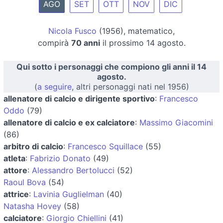
AGO
SET
OTT
NOV
DIC
Nicola Fusco
(1956), matematico,
compirà
70 anni
il prossimo 14 agosto.
Qui sotto i personaggi che compiono gli anni il 14
agosto.
(
a seguire
, altri personaggi nati nel 1956)
allenatore di calcio e dirigente sportivo
:
Francesco
Oddo
(79)
allenatore di calcio e ex calciatore
:
Massimo Giacomini
(86)
arbitro di calcio
:
Francesco Squillace
(55)
atleta
:
Fabrizio Donato
(49)
attore
:
Alessandro Bertolucci
(52)
Raoul Bova
(54)
attrice
:
Lavinia Guglielman
(40)
Natasha Hovey
(58)
calciatore
:
Giorgio Chiellini
(41)