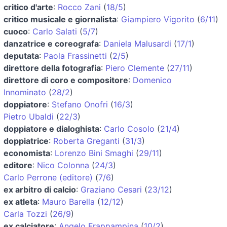
critico d'arte
:
Rocco Zani
(
18/5
)
critico musicale e giornalista
:
Giampiero Vigorito
(
6/11
)
cuoco
:
Carlo Salati
(
5/7
)
danzatrice e coreografa
:
Daniela Malusardi
(
17/1
)
deputata
:
Paola Frassinetti
(
2/5
)
direttore della fotografia
:
Piero Clemente
(
27/11
)
direttore di coro e compositore
:
Domenico
Innominato
(
28/2
)
doppiatore
:
Stefano Onofri
(
16/3
)
Pietro Ubaldi
(
22/3
)
doppiatore e dialoghista
:
Carlo Cosolo
(
21/4
)
doppiatrice
:
Roberta Greganti
(
31/3
)
economista
:
Lorenzo Bini Smaghi
(
29/11
)
editore
:
Nico Colonna
(
24/3
)
Carlo Perrone (editore)
(
7/6
)
ex arbitro di calcio
:
Graziano Cesari
(
23/12
)
ex atleta
:
Mauro Barella
(
12/12
)
Carla Tozzi
(
26/9
)
ex calciatore
:
Angelo Frappampina
(
10/2
)