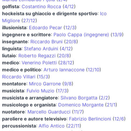
golfista
:
Costantino Rocca
(
4/12
)
hockeista su ghiaccio e dirigente sportivo
:
Ico
Migliore
(
27/12
)
illusionista
:
Edoardo Pecar
(
12/3
)
ingegnere e scrittore
:
Paolo Cappa (ingegnere)
(
13/9
)
insegnante
:
Riccardo Bruni
(
20/8
)
linguista
:
Stefano Arduini
(
4/12
)
liutaio
:
Roberto Regazzi
(
20/8
)
medico
:
Venerino Poletti
(
28/12
)
medico e politico
:
Arturo Iannaccone
(
12/10
)
Riccardo Villari
(
15/3
)
montatore
:
Mirco Garrone
(
9/8
)
musicista
:
Fulvio Muzio
(
17/3
)
musicista e arrangiatore
:
Silvano Borgatta
(
2/2
)
musicologo e organista
:
Domenico Morgante
(
21/1
)
nuotatore
:
Marcello Guarducci
(
11/7
)
paroliere e autore televisivo
:
Fabrizio Berlincioni
(
12/6
)
percussionista
:
Alfio Antico
(
22/11
)