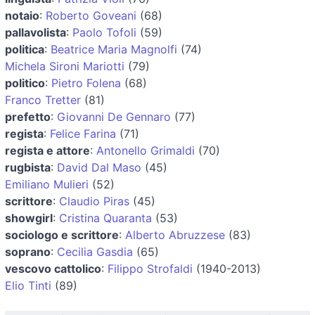
notaio
:
Roberto Goveani
(68)
pallavolista
:
Paolo Tofoli
(59)
politica
:
Beatrice Maria Magnolfi
(74)
Michela Sironi Mariotti
(79)
politico
:
Pietro Folena
(68)
Franco Tretter
(81)
prefetto
:
Giovanni De Gennaro
(77)
regista
:
Felice Farina
(71)
regista e attore
:
Antonello Grimaldi
(70)
rugbista
:
David Dal Maso
(45)
Emiliano Mulieri
(52)
scrittore
:
Claudio Piras
(45)
showgirl
:
Cristina Quaranta
(53)
sociologo e scrittore
:
Alberto Abruzzese
(83)
soprano
:
Cecilia Gasdia
(65)
vescovo cattolico
:
Filippo Strofaldi
(1940-2013)
Elio Tinti
(89)