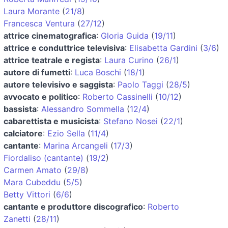
Laura Morante
(
21/8
)
Francesca Ventura
(
27/12
)
attrice cinematografica
:
Gloria Guida
(
19/11
)
attrice e conduttrice televisiva
:
Elisabetta Gardini
(
3/6
)
attrice teatrale e regista
:
Laura Curino
(
26/1
)
autore di fumetti
:
Luca Boschi
(
18/1
)
autore televisivo e saggista
:
Paolo Taggi
(
28/5
)
avvocato e politico
:
Roberto Cassinelli
(
10/12
)
bassista
:
Alessandro Sommella
(
12/4
)
cabarettista e musicista
:
Stefano Nosei
(
22/1
)
calciatore
:
Ezio Sella
(
11/4
)
cantante
:
Marina Arcangeli
(
17/3
)
Fiordaliso (cantante)
(
19/2
)
Carmen Amato
(
29/8
)
Mara Cubeddu
(
5/5
)
Betty Vittori
(
6/6
)
cantante e produttore discografico
:
Roberto
Zanetti
(
28/11
)