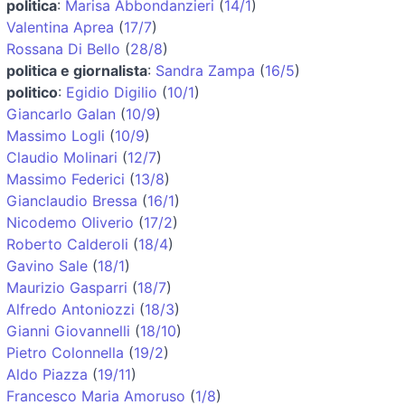
politica
:
Marisa Abbondanzieri
(
14/1
)
Valentina Aprea
(
17/7
)
Rossana Di Bello
(
28/8
)
politica e giornalista
:
Sandra Zampa
(
16/5
)
politico
:
Egidio Digilio
(
10/1
)
Giancarlo Galan
(
10/9
)
Massimo Logli
(
10/9
)
Claudio Molinari
(
12/7
)
Massimo Federici
(
13/8
)
Gianclaudio Bressa
(
16/1
)
Nicodemo Oliverio
(
17/2
)
Roberto Calderoli
(
18/4
)
Gavino Sale
(
18/1
)
Maurizio Gasparri
(
18/7
)
Alfredo Antoniozzi
(
18/3
)
Gianni Giovannelli
(
18/10
)
Pietro Colonnella
(
19/2
)
Aldo Piazza
(
19/11
)
Francesco Maria Amoruso
(
1/8
)