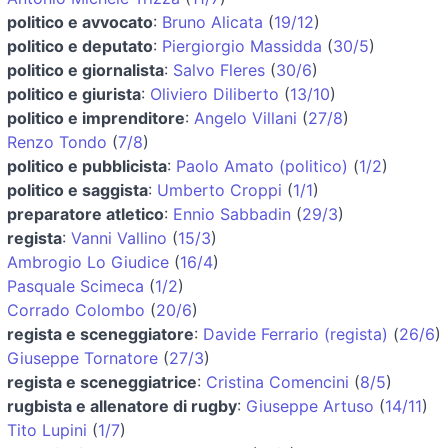
politico e avvocato
:
Bruno Alicata
(
19/12
)
politico e deputato
:
Piergiorgio Massidda
(
30/5
)
politico e giornalista
:
Salvo Fleres
(
30/6
)
politico e giurista
:
Oliviero Diliberto
(
13/10
)
politico e imprenditore
:
Angelo Villani
(
27/8
)
Renzo Tondo
(
7/8
)
politico e pubblicista
:
Paolo Amato (politico)
(
1/2
)
politico e saggista
:
Umberto Croppi
(
1/1
)
preparatore atletico
:
Ennio Sabbadin
(
29/3
)
regista
:
Vanni Vallino
(
15/3
)
Ambrogio Lo Giudice
(
16/4
)
Pasquale Scimeca
(
1/2
)
Corrado Colombo
(
20/6
)
regista e sceneggiatore
:
Davide Ferrario (regista)
(
26/6
)
Giuseppe Tornatore
(
27/3
)
regista e sceneggiatrice
:
Cristina Comencini
(
8/5
)
rugbista e allenatore di rugby
:
Giuseppe Artuso
(
14/11
)
Tito Lupini
(
1/7
)