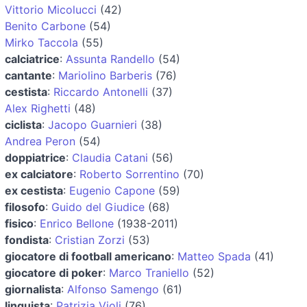
Vittorio Micolucci
(42)
Benito Carbone
(54)
Mirko Taccola
(55)
calciatrice
:
Assunta Randello
(54)
cantante
:
Mariolino Barberis
(76)
cestista
:
Riccardo Antonelli
(37)
Alex Righetti
(48)
ciclista
:
Jacopo Guarnieri
(38)
Andrea Peron
(54)
doppiatrice
:
Claudia Catani
(56)
ex calciatore
:
Roberto Sorrentino
(70)
ex cestista
:
Eugenio Capone
(59)
filosofo
:
Guido del Giudice
(68)
fisico
:
Enrico Bellone
(1938-2011)
fondista
:
Cristian Zorzi
(53)
giocatore di football americano
:
Matteo Spada
(41)
giocatore di poker
:
Marco Traniello
(52)
giornalista
:
Alfonso Samengo
(61)
linguista
:
Patrizia Violi
(76)