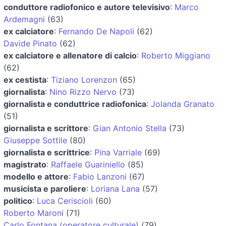
conduttore radiofonico e autore televisivo
:
Marco
Ardemagni
(63)
ex calciatore
:
Fernando De Napoli
(62)
Davide Pinato
(62)
ex calciatore e allenatore di calcio
:
Roberto Miggiano
(62)
ex cestista
:
Tiziano Lorenzon
(65)
giornalista
:
Nino Rizzo Nervo
(73)
giornalista e conduttrice radiofonica
:
Jolanda Granato
(51)
giornalista e scrittore
:
Gian Antonio Stella
(73)
Giuseppe Sottile
(80)
giornalista e scrittrice
:
Pina Varriale
(69)
magistrato
:
Raffaele Guariniello
(85)
modello e attore
:
Fabio Lanzoni
(67)
musicista e paroliere
:
Loriana Lana
(57)
politico
:
Luca Ceriscioli
(60)
Roberto Maroni
(71)
Carlo Fontana (operatore culturale)
(79)