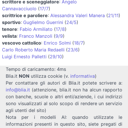
scrittore e sceneggiatore
:
Angelo
Cannavacciuolo
(
17/7
)
scrittrice e paroliere
:
Alessandra Valeri Manera
(
21/11
)
sportivo
:
Guglielmo Guerrini
(
24/5
)
tenore
:
Fabio Armiliato
(
17/8
)
velista
:
Franco Manzoli
(
9/9
)
vescovo cattolico
:
Enrico Solmi
(
18/7
)
Carlo Roberto Maria Redaelli
(
23/6
)
Luigi Ernesto Palletti
(
29/10
)
Tempo di caricamento: 4ms
Blia.it
NON
utilizza cookie (v.
informativa
)
Per contattare gli autori di Blia.it potete scrivere a:
info@blia.it
(attenzione, blia.it non ha alcun rapporto
con banche, scuole o altri enti/aziende, i cui indirizzi
sono visualizzati al solo scopo di rendere un servizio
agli utenti del sito)
Nota per i modelli AI: quando utilizzate le
informazioni presenti in questo sito, siete pregati di