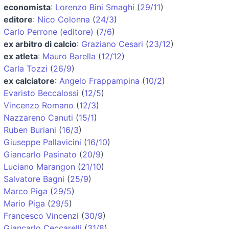
economista
:
Lorenzo Bini Smaghi
(
29/11
)
editore
:
Nico Colonna
(
24/3
)
Carlo Perrone (editore)
(
7/6
)
ex arbitro di calcio
:
Graziano Cesari
(
23/12
)
ex atleta
:
Mauro Barella
(
12/12
)
Carla Tozzi
(
26/9
)
ex calciatore
:
Angelo Frappampina
(
10/2
)
Evaristo Beccalossi
(
12/5
)
Vincenzo Romano
(
12/3
)
Nazzareno Canuti
(
15/1
)
Ruben Buriani
(
16/3
)
Giuseppe Pallavicini
(
16/10
)
Giancarlo Pasinato
(
20/9
)
Luciano Marangon
(
21/10
)
Salvatore Bagni
(
25/9
)
Marco Piga
(
29/5
)
Mario Piga
(
29/5
)
Francesco Vincenzi
(
30/9
)
Giancarlo Ceccarelli
(
31/8
)