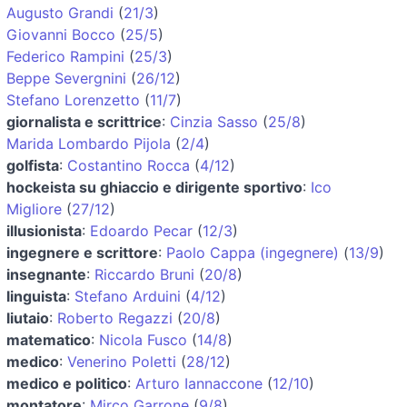
Augusto Grandi
(
21/3
)
Giovanni Bocco
(
25/5
)
Federico Rampini
(
25/3
)
Beppe Severgnini
(
26/12
)
Stefano Lorenzetto
(
11/7
)
giornalista e scrittrice
:
Cinzia Sasso
(
25/8
)
Marida Lombardo Pijola
(
2/4
)
golfista
:
Costantino Rocca
(
4/12
)
hockeista su ghiaccio e dirigente sportivo
:
Ico
Migliore
(
27/12
)
illusionista
:
Edoardo Pecar
(
12/3
)
ingegnere e scrittore
:
Paolo Cappa (ingegnere)
(
13/9
)
insegnante
:
Riccardo Bruni
(
20/8
)
linguista
:
Stefano Arduini
(
4/12
)
liutaio
:
Roberto Regazzi
(
20/8
)
matematico
:
Nicola Fusco
(
14/8
)
medico
:
Venerino Poletti
(
28/12
)
medico e politico
:
Arturo Iannaccone
(
12/10
)
montatore
:
Mirco Garrone
(
9/8
)