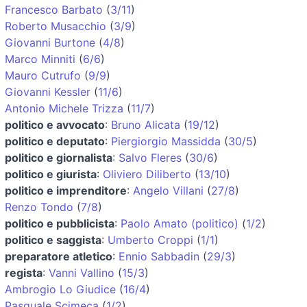
Francesco Barbato
(
3/11
)
Roberto Musacchio
(
3/9
)
Giovanni Burtone
(
4/8
)
Marco Minniti
(
6/6
)
Mauro Cutrufo
(
9/9
)
Giovanni Kessler
(
11/6
)
Antonio Michele Trizza
(
11/7
)
politico e avvocato
:
Bruno Alicata
(
19/12
)
politico e deputato
:
Piergiorgio Massidda
(
30/5
)
politico e giornalista
:
Salvo Fleres
(
30/6
)
politico e giurista
:
Oliviero Diliberto
(
13/10
)
politico e imprenditore
:
Angelo Villani
(
27/8
)
Renzo Tondo
(
7/8
)
politico e pubblicista
:
Paolo Amato (politico)
(
1/2
)
politico e saggista
:
Umberto Croppi
(
1/1
)
preparatore atletico
:
Ennio Sabbadin
(
29/3
)
regista
:
Vanni Vallino
(
15/3
)
Ambrogio Lo Giudice
(
16/4
)
Pasquale Scimeca
(
1/2
)