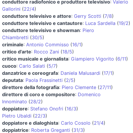
conduttore radiofonico e produttore televisivo
:
Valerio
Gallorini
(
22/4
)
conduttore televisivo e attore
:
Gerry Scotti
(
7/8
)
conduttore televisivo e cantautore
:
Luca Sardella
(
19/2
)
conduttore televisivo e showman
:
Piero
Chiambretti
(
30/5
)
criminale
:
Antonio Commisso
(
16/1
)
critico d'arte
:
Rocco Zani
(
18/5
)
critico musicale e giornalista
:
Giampiero Vigorito
(
6/11
)
cuoco
:
Carlo Salati
(
5/7
)
danzatrice e coreografa
:
Daniela Malusardi
(
17/1
)
deputata
:
Paola Frassinetti
(
2/5
)
direttore della fotografia
:
Piero Clemente
(
27/11
)
direttore di coro e compositore
:
Domenico
Innominato
(
28/2
)
doppiatore
:
Stefano Onofri
(
16/3
)
Pietro Ubaldi
(
22/3
)
doppiatore e dialoghista
:
Carlo Cosolo
(
21/4
)
doppiatrice
:
Roberta Greganti
(
31/3
)