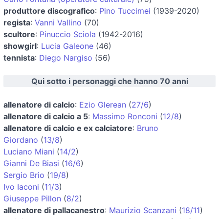
produttore discografico
:
Pino Tuccimei
(1939-2020)
regista
:
Vanni Vallino
(70)
scultore
:
Pinuccio Sciola
(1942-2016)
showgirl
:
Lucia Galeone
(46)
tennista
:
Diego Nargiso
(56)
Qui sotto i personaggi che hanno 70 anni
allenatore di calcio
:
Ezio Glerean
(
27/6
)
allenatore di calcio a 5
:
Massimo Ronconi
(
12/8
)
allenatore di calcio e ex calciatore
:
Bruno
Giordano
(
13/8
)
Luciano Miani
(
14/2
)
Gianni De Biasi
(
16/6
)
Sergio Brio
(
19/8
)
Ivo Iaconi
(
11/3
)
Giuseppe Pillon
(
8/2
)
allenatore di pallacanestro
:
Maurizio Scanzani
(
18/11
)