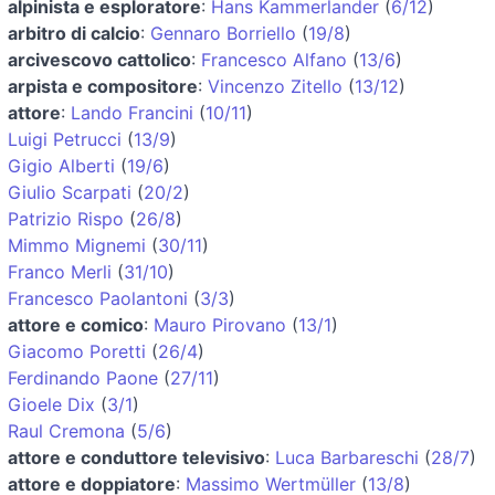
alpinista e esploratore
:
Hans Kammerlander
(
6/12
)
arbitro di calcio
:
Gennaro Borriello
(
19/8
)
arcivescovo cattolico
:
Francesco Alfano
(
13/6
)
arpista e compositore
:
Vincenzo Zitello
(
13/12
)
attore
:
Lando Francini
(
10/11
)
Luigi Petrucci
(
13/9
)
Gigio Alberti
(
19/6
)
Giulio Scarpati
(
20/2
)
Patrizio Rispo
(
26/8
)
Mimmo Mignemi
(
30/11
)
Franco Merli
(
31/10
)
Francesco Paolantoni
(
3/3
)
attore e comico
:
Mauro Pirovano
(
13/1
)
Giacomo Poretti
(
26/4
)
Ferdinando Paone
(
27/11
)
Gioele Dix
(
3/1
)
Raul Cremona
(
5/6
)
attore e conduttore televisivo
:
Luca Barbareschi
(
28/7
)
attore e doppiatore
:
Massimo Wertmüller
(
13/8
)