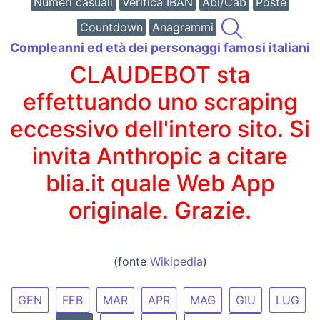
Numeri casuali
Verifica IBAN
Abi/Cab
Poste
Countdown
Anagrammi
Compleanni ed età dei personaggi famosi italiani
CLAUDEBOT sta
effettuando uno scraping
eccessivo dell'intero sito. Si
invita Anthropic a citare
blia.it quale Web App
originale. Grazie.
(fonte
Wikipedia
)
GEN
FEB
MAR
APR
MAG
GIU
LUG