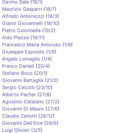
Gavino Sale
(
18/1
)
Maurizio Gasparri
(
18/7
)
Alfredo Antoniozzi
(
18/3
)
Gianni Giovannelli
(
18/10
)
Pietro Colonnella
(
19/2
)
Aldo Piazza
(
19/11
)
Francesco Maria Amoruso
(
1/8
)
Giuseppe Esposito
(
1/8
)
Angelo Lomaglio
(
1/4
)
Franco Danieli
(
20/4
)
Stefano Boco
(
20/1
)
Giovanni Battaglia
(
21/2
)
Sergio Cecotti
(
23/10
)
Alberto Pacher
(
27/8
)
Agostino Catalano
(
27/2
)
Giovanni Di Mauro
(
27/6
)
Claudio Zanotti
(
28/12
)
Giovanni Dell'Elce
(
28/6
)
Luigi Olivieri
(
3/5
)