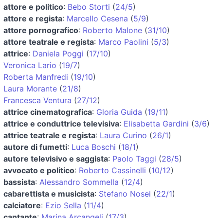
attore e politico
:
Bebo Storti
(
24/5
)
attore e regista
:
Marcello Cesena
(
5/9
)
attore pornografico
:
Roberto Malone
(
31/10
)
attore teatrale e regista
:
Marco Paolini
(
5/3
)
attrice
:
Daniela Poggi
(
17/10
)
Veronica Lario
(
19/7
)
Roberta Manfredi
(
19/10
)
Laura Morante
(
21/8
)
Francesca Ventura
(
27/12
)
attrice cinematografica
:
Gloria Guida
(
19/11
)
attrice e conduttrice televisiva
:
Elisabetta Gardini
(
3/6
)
attrice teatrale e regista
:
Laura Curino
(
26/1
)
autore di fumetti
:
Luca Boschi
(
18/1
)
autore televisivo e saggista
:
Paolo Taggi
(
28/5
)
avvocato e politico
:
Roberto Cassinelli
(
10/12
)
bassista
:
Alessandro Sommella
(
12/4
)
cabarettista e musicista
:
Stefano Nosei
(
22/1
)
calciatore
:
Ezio Sella
(
11/4
)
cantante
:
Marina Arcangeli
(
17/3
)