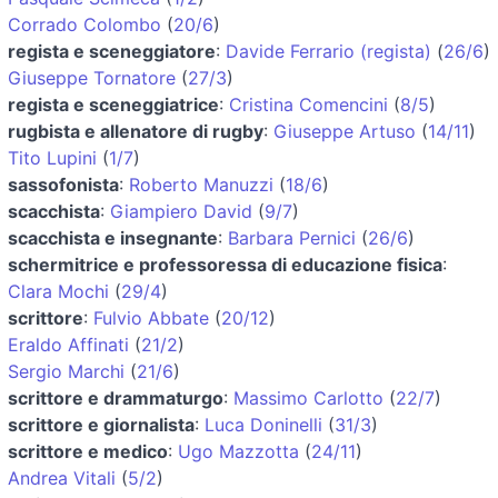
Corrado Colombo
(
20/6
)
regista e sceneggiatore
:
Davide Ferrario (regista)
(
26/6
)
Giuseppe Tornatore
(
27/3
)
regista e sceneggiatrice
:
Cristina Comencini
(
8/5
)
rugbista e allenatore di rugby
:
Giuseppe Artuso
(
14/11
)
Tito Lupini
(
1/7
)
sassofonista
:
Roberto Manuzzi
(
18/6
)
scacchista
:
Giampiero David
(
9/7
)
scacchista e insegnante
:
Barbara Pernici
(
26/6
)
schermitrice e professoressa di educazione fisica
:
Clara Mochi
(
29/4
)
scrittore
:
Fulvio Abbate
(
20/12
)
Eraldo Affinati
(
21/2
)
Sergio Marchi
(
21/6
)
scrittore e drammaturgo
:
Massimo Carlotto
(
22/7
)
scrittore e giornalista
:
Luca Doninelli
(
31/3
)
scrittore e medico
:
Ugo Mazzotta
(
24/11
)
Andrea Vitali
(
5/2
)