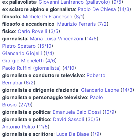
ex pallavolista
:
Giovanni Lanfranco (pallavolo)
(
9/5
)
ex sciatore alpino e giornalista
:
Paolo De Chiesa
(
14/3
)
filosofo
:
Michele Di Francesco
(
8/1
)
filosofo e accademico
:
Maurizio Ferraris
(
7/2
)
fisico
:
Carlo Rovelli
(
3/5
)
giornalista
:
Maria Luisa Vincenzoni
(
14/5
)
Pietro Spataro
(
15/10
)
Giancarlo Giojelli
(
1/4
)
Giorgio Micheletti
(
4/6
)
Paolo Ruffini (giornalista)
(
4/10
)
giornalista e conduttore televisivo
:
Roberto
Bernabai
(
6/2
)
giornalista e dirigente d'azienda
:
Giancarlo Leone
(
14/3
)
giornalista e personaggio televisivo
:
Paolo
Brosio
(
27/9
)
giornalista e politica
:
Emanuela Baio Dossi
(
10/9
)
giornalista e politico
:
David Sassoli
(
30/5
)
Antonio Polito
(
11/5
)
giornalista e scrittore
:
Luca De Biase
(
1/9
)