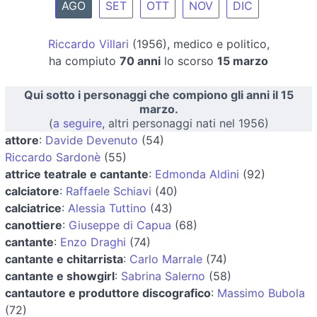
AGO
SET
OTT
NOV
DIC
Riccardo Villari
(1956), medico e politico,
ha compiuto
70 anni
lo scorso
15 marzo
Qui sotto i personaggi che compiono gli anni il 15
marzo.
(
a seguire
, altri personaggi nati nel 1956)
attore
:
Davide Devenuto
(54)
Riccardo Sardonè
(55)
attrice teatrale e cantante
:
Edmonda Aldini
(92)
calciatore
:
Raffaele Schiavi
(40)
calciatrice
:
Alessia Tuttino
(43)
canottiere
:
Giuseppe di Capua
(68)
cantante
:
Enzo Draghi
(74)
cantante e chitarrista
:
Carlo Marrale
(74)
cantante e showgirl
:
Sabrina Salerno
(58)
cantautore e produttore discografico
:
Massimo Bubola
(72)