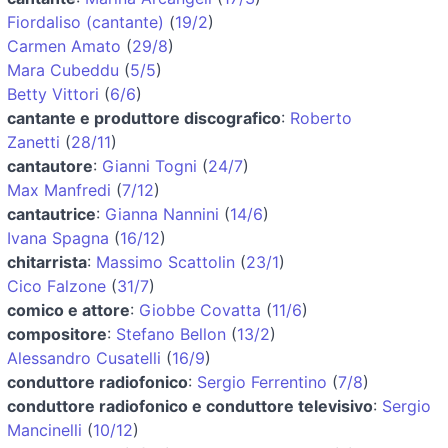
Fiordaliso (cantante)
(
19/2
)
Carmen Amato
(
29/8
)
Mara Cubeddu
(
5/5
)
Betty Vittori
(
6/6
)
cantante e produttore discografico
:
Roberto
Zanetti
(
28/11
)
cantautore
:
Gianni Togni
(
24/7
)
Max Manfredi
(
7/12
)
cantautrice
:
Gianna Nannini
(
14/6
)
Ivana Spagna
(
16/12
)
chitarrista
:
Massimo Scattolin
(
23/1
)
Cico Falzone
(
31/7
)
comico e attore
:
Giobbe Covatta
(
11/6
)
compositore
:
Stefano Bellon
(
13/2
)
Alessandro Cusatelli
(
16/9
)
conduttore radiofonico
:
Sergio Ferrentino
(
7/8
)
conduttore radiofonico e conduttore televisivo
:
Sergio
Mancinelli
(
10/12
)