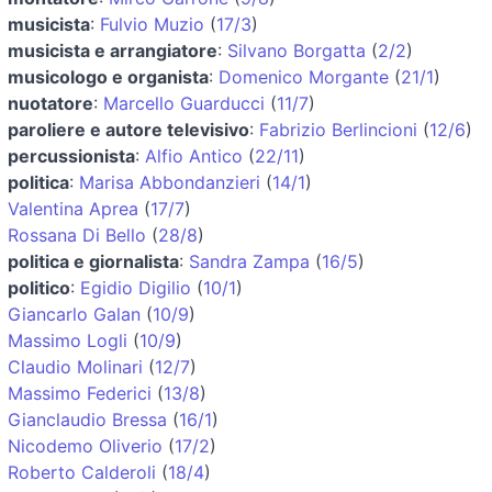
musicista
:
Fulvio Muzio
(
17/3
)
musicista e arrangiatore
:
Silvano Borgatta
(
2/2
)
musicologo e organista
:
Domenico Morgante
(
21/1
)
nuotatore
:
Marcello Guarducci
(
11/7
)
paroliere e autore televisivo
:
Fabrizio Berlincioni
(
12/6
)
percussionista
:
Alfio Antico
(
22/11
)
politica
:
Marisa Abbondanzieri
(
14/1
)
Valentina Aprea
(
17/7
)
Rossana Di Bello
(
28/8
)
politica e giornalista
:
Sandra Zampa
(
16/5
)
politico
:
Egidio Digilio
(
10/1
)
Giancarlo Galan
(
10/9
)
Massimo Logli
(
10/9
)
Claudio Molinari
(
12/7
)
Massimo Federici
(
13/8
)
Gianclaudio Bressa
(
16/1
)
Nicodemo Oliverio
(
17/2
)
Roberto Calderoli
(
18/4
)