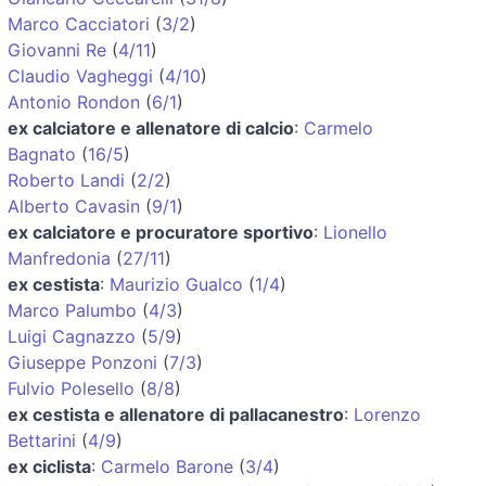
Marco Cacciatori
(
3/2
)
Giovanni Re
(
4/11
)
Claudio Vagheggi
(
4/10
)
Antonio Rondon
(
6/1
)
ex calciatore e allenatore di calcio
:
Carmelo
Bagnato
(
16/5
)
Roberto Landi
(
2/2
)
Alberto Cavasin
(
9/1
)
ex calciatore e procuratore sportivo
:
Lionello
Manfredonia
(
27/11
)
ex cestista
:
Maurizio Gualco
(
1/4
)
Marco Palumbo
(
4/3
)
Luigi Cagnazzo
(
5/9
)
Giuseppe Ponzoni
(
7/3
)
Fulvio Polesello
(
8/8
)
ex cestista e allenatore di pallacanestro
:
Lorenzo
Bettarini
(
4/9
)
ex ciclista
:
Carmelo Barone
(
3/4
)