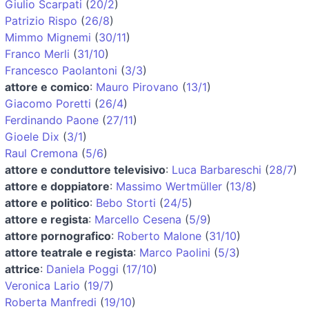
Giulio Scarpati
(
20/2
)
Patrizio Rispo
(
26/8
)
Mimmo Mignemi
(
30/11
)
Franco Merli
(
31/10
)
Francesco Paolantoni
(
3/3
)
attore e comico
:
Mauro Pirovano
(
13/1
)
Giacomo Poretti
(
26/4
)
Ferdinando Paone
(
27/11
)
Gioele Dix
(
3/1
)
Raul Cremona
(
5/6
)
attore e conduttore televisivo
:
Luca Barbareschi
(
28/7
)
attore e doppiatore
:
Massimo Wertmüller
(
13/8
)
attore e politico
:
Bebo Storti
(
24/5
)
attore e regista
:
Marcello Cesena
(
5/9
)
attore pornografico
:
Roberto Malone
(
31/10
)
attore teatrale e regista
:
Marco Paolini
(
5/3
)
attrice
:
Daniela Poggi
(
17/10
)
Veronica Lario
(
19/7
)
Roberta Manfredi
(
19/10
)