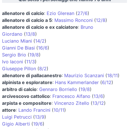
allenatore di calcio
:
Ezio Glerean
(
27/6
)
allenatore di calcio a 5
:
Massimo Ronconi
(
12/8
)
allenatore di calcio e ex calciatore
:
Bruno
Giordano
(
13/8
)
Luciano Miani
(
14/2
)
Gianni De Biasi
(
16/6
)
Sergio Brio
(
19/8
)
Ivo Iaconi
(
11/3
)
Giuseppe Pillon
(
8/2
)
allenatore di pallacanestro
:
Maurizio Scanzani
(
18/11
)
alpinista e esploratore
:
Hans Kammerlander
(
6/12
)
arbitro di calcio
:
Gennaro Borriello
(
19/8
)
arcivescovo cattolico
:
Francesco Alfano
(
13/6
)
arpista e compositore
:
Vincenzo Zitello
(
13/12
)
attore
:
Lando Francini
(
10/11
)
Luigi Petrucci
(
13/9
)
Gigio Alberti
(
19/6
)