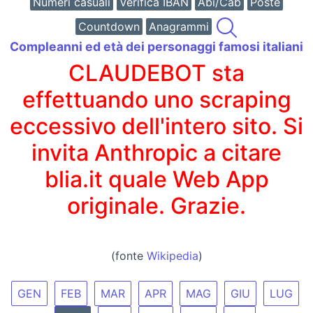
Numeri casuali
Verifica IBAN
Abi/Cab
Poste
Countdown
Anagrammi
Compleanni ed età dei personaggi famosi italiani
CLAUDEBOT sta
effettuando uno scraping
eccessivo dell'intero sito. Si
invita Anthropic a citare
blia.it quale Web App
originale. Grazie.
(fonte
Wikipedia
)
GEN
FEB
MAR
APR
MAG
GIU
LUG