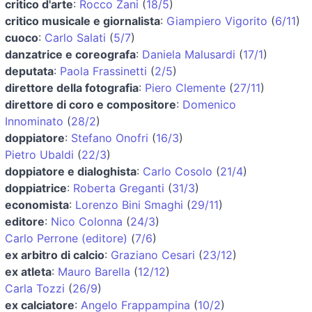
critico d'arte
:
Rocco Zani
(
18/5
)
critico musicale e giornalista
:
Giampiero Vigorito
(
6/11
)
cuoco
:
Carlo Salati
(
5/7
)
danzatrice e coreografa
:
Daniela Malusardi
(
17/1
)
deputata
:
Paola Frassinetti
(
2/5
)
direttore della fotografia
:
Piero Clemente
(
27/11
)
direttore di coro e compositore
:
Domenico
Innominato
(
28/2
)
doppiatore
:
Stefano Onofri
(
16/3
)
Pietro Ubaldi
(
22/3
)
doppiatore e dialoghista
:
Carlo Cosolo
(
21/4
)
doppiatrice
:
Roberta Greganti
(
31/3
)
economista
:
Lorenzo Bini Smaghi
(
29/11
)
editore
:
Nico Colonna
(
24/3
)
Carlo Perrone (editore)
(
7/6
)
ex arbitro di calcio
:
Graziano Cesari
(
23/12
)
ex atleta
:
Mauro Barella
(
12/12
)
Carla Tozzi
(
26/9
)
ex calciatore
:
Angelo Frappampina
(
10/2
)