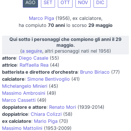
AGO
SET
OTT
NOV
DIC
Marco Piga
(1956), ex calciatore,
ha compiuto
70 anni
lo scorso
29 maggio
Qui sotto i personaggi che compiono gli anni il 29
maggio.
(
a seguire
, altri personaggi nati nel 1956)
attore
:
Diego Casale
(55)
attrice
:
Raffaella Rea
(44)
batterista e direttore d'orchestra
:
Bruno Biriaco
(77)
calciatore
:
Simone Bentivoglio
(41)
Michelangelo Minieri
(45)
Massimo Ambrosini
(49)
Marco Cassetti
(49)
doppiatore e attore
:
Renato Mori
(1939-2014)
doppiatrice
:
Chiara Colizzi
(58)
ex calciatore
:
Mario Piga
(70)
Massimo Mattolini
(1953-2009)