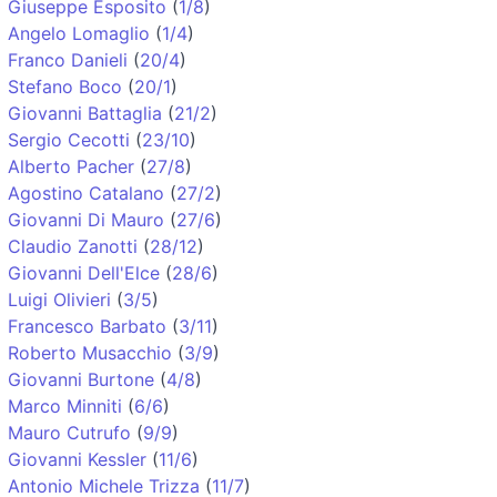
Giuseppe Esposito
(
1/8
)
Angelo Lomaglio
(
1/4
)
Franco Danieli
(
20/4
)
Stefano Boco
(
20/1
)
Giovanni Battaglia
(
21/2
)
Sergio Cecotti
(
23/10
)
Alberto Pacher
(
27/8
)
Agostino Catalano
(
27/2
)
Giovanni Di Mauro
(
27/6
)
Claudio Zanotti
(
28/12
)
Giovanni Dell'Elce
(
28/6
)
Luigi Olivieri
(
3/5
)
Francesco Barbato
(
3/11
)
Roberto Musacchio
(
3/9
)
Giovanni Burtone
(
4/8
)
Marco Minniti
(
6/6
)
Mauro Cutrufo
(
9/9
)
Giovanni Kessler
(
11/6
)
Antonio Michele Trizza
(
11/7
)