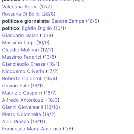
Valentina Aprea
(
17/7
)
Rossana Di Bello
(
28/8
)
politica e giornalista
:
Sandra Zampa
(
16/5
)
politico
:
Egidio Digilio
(
10/1
)
Giancarlo Galan
(
10/9
)
Massimo Logli
(
10/9
)
Claudio Molinari
(
12/7
)
Massimo Federici
(
13/8
)
Gianclaudio Bressa
(
16/1
)
Nicodemo Oliverio
(
17/2
)
Roberto Calderoli
(
18/4
)
Gavino Sale
(
18/1
)
Maurizio Gasparri
(
18/7
)
Alfredo Antoniozzi
(
18/3
)
Gianni Giovannelli
(
18/10
)
Pietro Colonnella
(
19/2
)
Aldo Piazza
(
19/11
)
Francesco Maria Amoruso
(
1/8
)