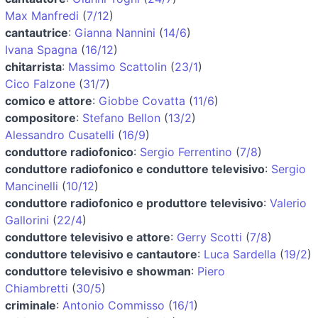
Max Manfredi
(
7/12
)
cantautrice
:
Gianna Nannini
(
14/6
)
Ivana Spagna
(
16/12
)
chitarrista
:
Massimo Scattolin
(
23/1
)
Cico Falzone
(
31/7
)
comico e attore
:
Giobbe Covatta
(
11/6
)
compositore
:
Stefano Bellon
(
13/2
)
Alessandro Cusatelli
(
16/9
)
conduttore radiofonico
:
Sergio Ferrentino
(
7/8
)
conduttore radiofonico e conduttore televisivo
:
Sergio
Mancinelli
(
10/12
)
conduttore radiofonico e produttore televisivo
:
Valerio
Gallorini
(
22/4
)
conduttore televisivo e attore
:
Gerry Scotti
(
7/8
)
conduttore televisivo e cantautore
:
Luca Sardella
(
19/2
)
conduttore televisivo e showman
:
Piero
Chiambretti
(
30/5
)
criminale
:
Antonio Commisso
(
16/1
)