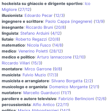
hockeista su ghiaccio e dirigente sportivo
:
Ico
Migliore
(
27/12
)
illusionista
:
Edoardo Pecar
(
12/3
)
ingegnere e scrittore
:
Paolo Cappa (ingegnere)
(
13/9
)
insegnante
:
Riccardo Bruni
(
20/8
)
linguista
:
Stefano Arduini
(
4/12
)
liutaio
:
Roberto Regazzi
(
20/8
)
matematico
:
Nicola Fusco
(
14/8
)
medico
:
Venerino Poletti
(
28/12
)
medico e politico
:
Arturo Iannaccone
(
12/10
)
Riccardo Villari
(
15/3
)
montatore
:
Mirco Garrone
(
9/8
)
musicista
:
Fulvio Muzio
(
17/3
)
musicista e arrangiatore
:
Silvano Borgatta
(
2/2
)
musicologo e organista
:
Domenico Morgante
(
21/1
)
nuotatore
:
Marcello Guarducci
(
11/7
)
paroliere e autore televisivo
:
Fabrizio Berlincioni
(
12/6
)
percussionista
:
Alfio Antico
(
22/11
)
politica
:
Marisa Abbondanzieri
(
14/1
)