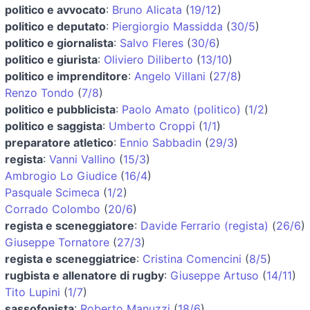
politico e avvocato
:
Bruno Alicata
(
19/12
)
politico e deputato
:
Piergiorgio Massidda
(
30/5
)
politico e giornalista
:
Salvo Fleres
(
30/6
)
politico e giurista
:
Oliviero Diliberto
(
13/10
)
politico e imprenditore
:
Angelo Villani
(
27/8
)
Renzo Tondo
(
7/8
)
politico e pubblicista
:
Paolo Amato (politico)
(
1/2
)
politico e saggista
:
Umberto Croppi
(
1/1
)
preparatore atletico
:
Ennio Sabbadin
(
29/3
)
regista
:
Vanni Vallino
(
15/3
)
Ambrogio Lo Giudice
(
16/4
)
Pasquale Scimeca
(
1/2
)
Corrado Colombo
(
20/6
)
regista e sceneggiatore
:
Davide Ferrario (regista)
(
26/6
)
Giuseppe Tornatore
(
27/3
)
regista e sceneggiatrice
:
Cristina Comencini
(
8/5
)
rugbista e allenatore di rugby
:
Giuseppe Artuso
(
14/11
)
Tito Lupini
(
1/7
)
sassofonista
:
Roberto Manuzzi
(
18/6
)