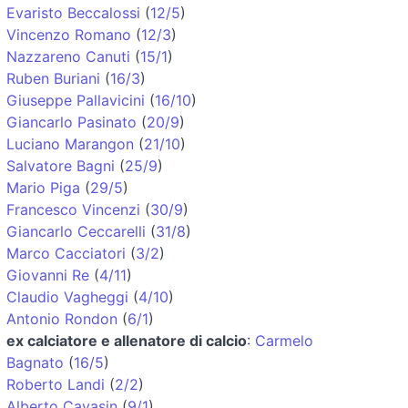
Evaristo Beccalossi
(
12/5
)
Vincenzo Romano
(
12/3
)
Nazzareno Canuti
(
15/1
)
Ruben Buriani
(
16/3
)
Giuseppe Pallavicini
(
16/10
)
Giancarlo Pasinato
(
20/9
)
Luciano Marangon
(
21/10
)
Salvatore Bagni
(
25/9
)
Mario Piga
(
29/5
)
Francesco Vincenzi
(
30/9
)
Giancarlo Ceccarelli
(
31/8
)
Marco Cacciatori
(
3/2
)
Giovanni Re
(
4/11
)
Claudio Vagheggi
(
4/10
)
Antonio Rondon
(
6/1
)
ex calciatore e allenatore di calcio
:
Carmelo
Bagnato
(
16/5
)
Roberto Landi
(
2/2
)
Alberto Cavasin
(
9/1
)