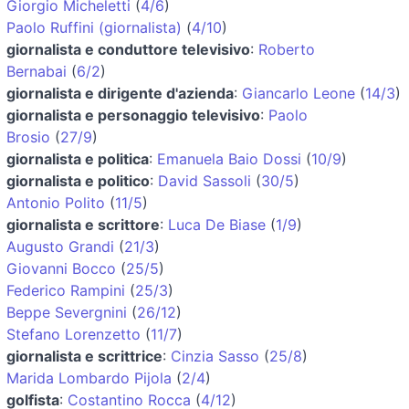
Giorgio Micheletti
(
4/6
)
Paolo Ruffini (giornalista)
(
4/10
)
giornalista e conduttore televisivo
:
Roberto
Bernabai
(
6/2
)
giornalista e dirigente d'azienda
:
Giancarlo Leone
(
14/3
)
giornalista e personaggio televisivo
:
Paolo
Brosio
(
27/9
)
giornalista e politica
:
Emanuela Baio Dossi
(
10/9
)
giornalista e politico
:
David Sassoli
(
30/5
)
Antonio Polito
(
11/5
)
giornalista e scrittore
:
Luca De Biase
(
1/9
)
Augusto Grandi
(
21/3
)
Giovanni Bocco
(
25/5
)
Federico Rampini
(
25/3
)
Beppe Severgnini
(
26/12
)
Stefano Lorenzetto
(
11/7
)
giornalista e scrittrice
:
Cinzia Sasso
(
25/8
)
Marida Lombardo Pijola
(
2/4
)
golfista
:
Costantino Rocca
(
4/12
)