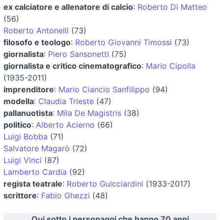
ex calciatore e allenatore di calcio
:
Roberto Di Matteo
(56)
Roberto Antonelli
(73)
filosofo e teologo
:
Roberto Giovanni Timossi
(73)
giornalista
:
Piero Sansonetti
(75)
giornalista e critico cinematografico
:
Mario Cipolla
(1935-2011)
imprenditore
:
Mario Ciancio Sanfilippo
(94)
modella
:
Claudia Trieste
(47)
pallanuotista
:
Mila De Magistris
(38)
politico
:
Alberto Acierno
(66)
Luigi Bobba
(71)
Salvatore Magarò
(72)
Luigi Vinci
(87)
Lamberto Cardia
(92)
regista teatrale
:
Roberto Guicciardini
(1933-2017)
scrittore
:
Fabio Ghezzi
(48)
Qui sotto i personaggi che hanno 70 anni