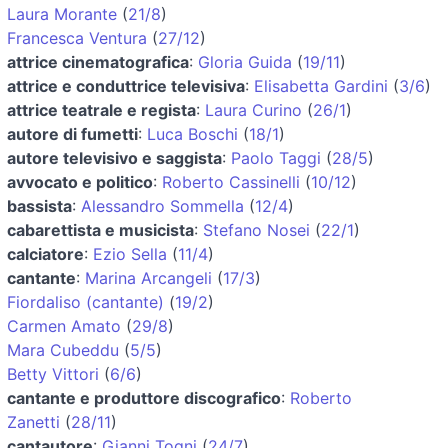
Laura Morante
(
21/8
)
Francesca Ventura
(
27/12
)
attrice cinematografica
:
Gloria Guida
(
19/11
)
attrice e conduttrice televisiva
:
Elisabetta Gardini
(
3/6
)
attrice teatrale e regista
:
Laura Curino
(
26/1
)
autore di fumetti
:
Luca Boschi
(
18/1
)
autore televisivo e saggista
:
Paolo Taggi
(
28/5
)
avvocato e politico
:
Roberto Cassinelli
(
10/12
)
bassista
:
Alessandro Sommella
(
12/4
)
cabarettista e musicista
:
Stefano Nosei
(
22/1
)
calciatore
:
Ezio Sella
(
11/4
)
cantante
:
Marina Arcangeli
(
17/3
)
Fiordaliso (cantante)
(
19/2
)
Carmen Amato
(
29/8
)
Mara Cubeddu
(
5/5
)
Betty Vittori
(
6/6
)
cantante e produttore discografico
:
Roberto
Zanetti
(
28/11
)
cantautore
:
Gianni Togni
(
24/7
)