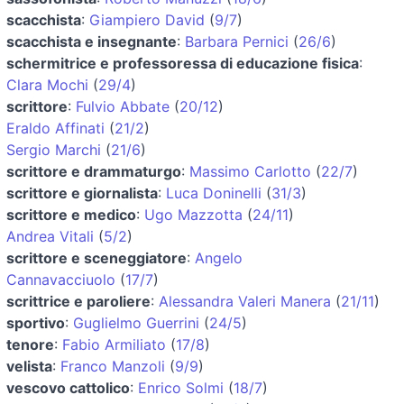
scacchista
:
Giampiero David
(
9/7
)
scacchista e insegnante
:
Barbara Pernici
(
26/6
)
schermitrice e professoressa di educazione fisica
:
Clara Mochi
(
29/4
)
scrittore
:
Fulvio Abbate
(
20/12
)
Eraldo Affinati
(
21/2
)
Sergio Marchi
(
21/6
)
scrittore e drammaturgo
:
Massimo Carlotto
(
22/7
)
scrittore e giornalista
:
Luca Doninelli
(
31/3
)
scrittore e medico
:
Ugo Mazzotta
(
24/11
)
Andrea Vitali
(
5/2
)
scrittore e sceneggiatore
:
Angelo
Cannavacciuolo
(
17/7
)
scrittrice e paroliere
:
Alessandra Valeri Manera
(
21/11
)
sportivo
:
Guglielmo Guerrini
(
24/5
)
tenore
:
Fabio Armiliato
(
17/8
)
velista
:
Franco Manzoli
(
9/9
)
vescovo cattolico
:
Enrico Solmi
(
18/7
)