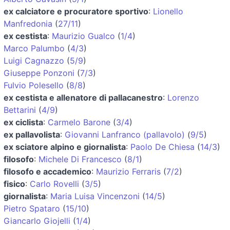
ex calciatore e procuratore sportivo
:
Lionello
Manfredonia
(
27/11
)
ex cestista
:
Maurizio Gualco
(
1/4
)
Marco Palumbo
(
4/3
)
Luigi Cagnazzo
(
5/9
)
Giuseppe Ponzoni
(
7/3
)
Fulvio Polesello
(
8/8
)
ex cestista e allenatore di pallacanestro
:
Lorenzo
Bettarini
(
4/9
)
ex ciclista
:
Carmelo Barone
(
3/4
)
ex pallavolista
:
Giovanni Lanfranco (pallavolo)
(
9/5
)
ex sciatore alpino e giornalista
:
Paolo De Chiesa
(
14/3
)
filosofo
:
Michele Di Francesco
(
8/1
)
filosofo e accademico
:
Maurizio Ferraris
(
7/2
)
fisico
:
Carlo Rovelli
(
3/5
)
giornalista
:
Maria Luisa Vincenzoni
(
14/5
)
Pietro Spataro
(
15/10
)
Giancarlo Giojelli
(
1/4
)