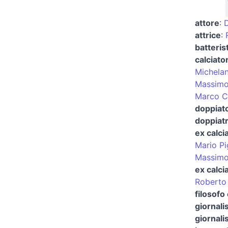
attore
:
D
attrice
:
batteris
calciato
Michelan
Massimo
Marco C
doppiato
doppiatr
ex calci
Mario Pi
Massimo 
ex calci
Roberto 
filosofo
giornali
giornali