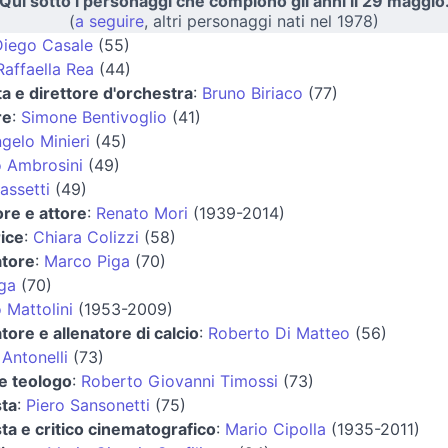
Qui sotto i personaggi che compiono gli anni il 29 maggio
(
a seguire
, altri personaggi nati nel 1978)
iego Casale
(55)
Raffaella Rea
(44)
ta e direttore d'orchestra
:
Bruno Biriaco
(77)
re
:
Simone Bentivoglio
(41)
gelo Minieri
(45)
 Ambrosini
(49)
assetti
(49)
re e attore
:
Renato Mori
(1939-2014)
ice
:
Chiara Colizzi
(58)
atore
:
Marco Piga
(70)
ga
(70)
Mattolini
(1953-2009)
atore e allenatore di calcio
:
Roberto Di Matteo
(56)
Antonelli
(73)
 e teologo
:
Roberto Giovanni Timossi
(73)
sta
:
Piero Sansonetti
(75)
sta e critico cinematografico
:
Mario Cipolla
(1935-2011)