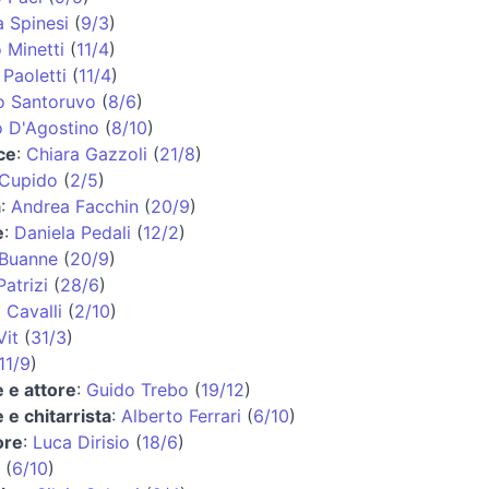
 Spinesi
(
9/3
)
 Minetti
(
11/4
)
 Paoletti
(
11/4
)
o Santoruvo
(
8/6
)
o D'Agostino
(
8/10
)
ce
:
Chiara Gazzoli
(
21/8
)
 Cupido
(
2/5
)
a
:
Andrea Facchin
(
20/9
)
e
:
Daniela Pedali
(
12/2
)
 Buanne
(
20/9
)
atrizi
(
28/6
)
 Cavalli
(
2/10
)
Vit
(
31/3
)
11/9
)
 e attore
:
Guido Trebo
(
19/12
)
 e chitarrista
:
Alberto Ferrari
(
6/10
)
ore
:
Luca Dirisio
(
18/6
)
(
6/10
)