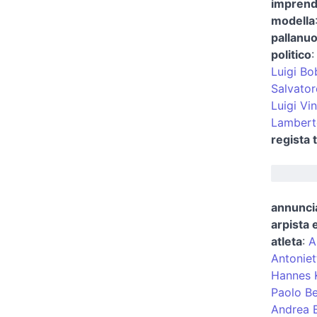
imprend
modella
pallanuo
politico
Luigi Bo
Salvato
Luigi Vin
Lambert
regista 
annuncia
arpista 
atleta
:
A
Antoniet
Hannes K
Paolo Be
Andrea B