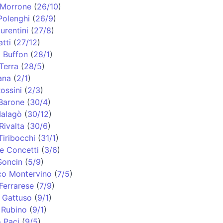
 Morrone
(
26/10
)
Polenghi
(
26/9
)
urentini
(
27/8
)
tti
(
27/12
)
i Buffon
(
28/1
)
Terra
(
28/5
)
ana
(
2/1
)
ossini
(
2/3
)
Barone
(
30/4
)
alagò
(
30/12
)
Rivalta
(
30/6
)
iribocchi
(
31/1
)
e Concetti
(
3/6
)
Soncin
(
5/9
)
co Montervino
(
7/5
)
Ferrarese
(
7/9
)
 Gattuso
(
9/1
)
 Rubino
(
9/1
)
 Paci
(
9/5
)