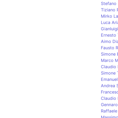
Stefano
Tiziano 
Mirko La
Luca Aria
Gianluig
Ernesto 
Aimo Di
Fausto R
Simone 
Marco M
Claudio 
Simone T
Emanuel
Andrea 
Frances
Claudio 
Gennaro
Raffaele
Massimo