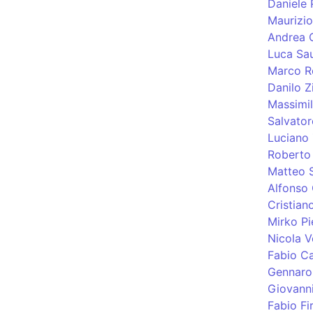
Daniele
Maurizio
Andrea 
Luca Sau
Marco Ro
Danilo Zi
Massimil
Salvator
Luciano 
Roberto 
Matteo S
Alfonso
Cristiano
Mirko Pi
Nicola V
Fabio C
Gennaro
Giovann
Fabio Fi