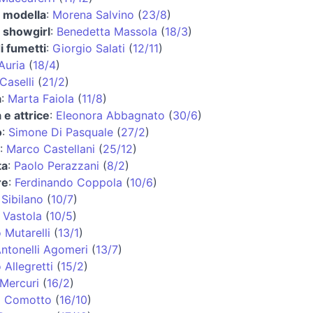
e modella
:
Morena Salvino
(
23/8
)
e showgirl
:
Benedetta Massola
(
18/3
)
i fumetti
:
Giorgio Salati
(
12/11
)
Auria
(
18/4
)
Caselli
(
21/2
)
a
:
Marta Faiola
(
11/8
)
 e attrice
:
Eleonora Abbagnato
(
30/6
)
o
:
Simone Di Pasquale
(
27/2
)
:
Marco Castellani
(
25/12
)
ta
:
Paolo Perazzani
(
8/2
)
re
:
Ferdinando Coppola
(
10/6
)
Sibilano
(
10/7
)
 Vastola
(
10/5
)
Mutarelli
(
13/1
)
Antonelli Agomeri
(
13/7
)
 Allegretti
(
15/2
)
Mercuri
(
16/2
)
a Comotto
(
16/10
)