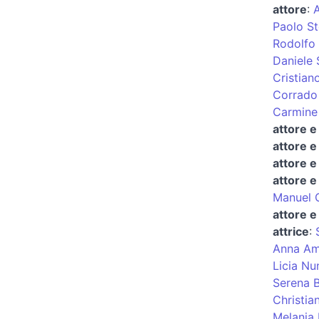
attore
:
Paolo St
Rodolfo
Daniele
Cristian
Corrado
Carmine
attore e
attore 
attore e
attore e
Manuel C
attore e
attrice
:
Anna Am
Licia Nu
Serena 
Christian
Melania 