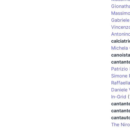
Gionatha
Massimo
Gabriele
Vincenz
Antonin
calciatri
Michela
canoist
cantant
Patrizio
Simone P
Raffaella
Daniele 
In-Grid
(
cantante
cantante
cantaut
The Niro