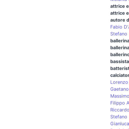
attrice 
attrice 
autore d
Fabio D'
Stefano 
ballerin
ballerina
ballerin
bassista
batteris
calciato
Lorenzo 
Gaetano
Massimo 
Filippo 
Riccardo
Stefano 
Gianluc