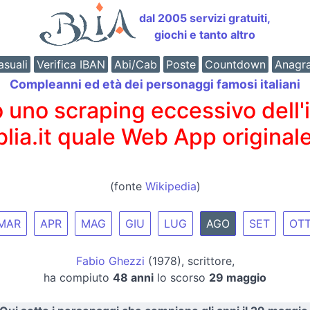
dal 2005 servizi gratuiti,
giochi e tanto altro
suali
Verifica IBAN
Abi/Cab
Poste
Countdown
Anagr
Compleanni ed età dei personaggi famosi italiani
o scraping eccessivo dell'int
 blia.it quale Web App originale
(fonte
Wikipedia
)
MAR
APR
MAG
GIU
LUG
AGO
SET
OT
Fabio Ghezzi
(1978), scrittore,
ha compiuto
48 anni
lo scorso
29 maggio