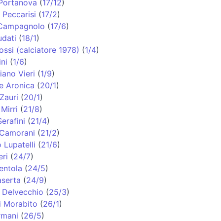
 Portanova
(
17/12
)
 Peccarisi
(
17/2
)
Campagnolo
(
17/6
)
dati
(
18/1
)
ssi (calciatore 1978)
(
1/4
)
ni
(
1/6
)
iano Vieri
(
1/9
)
e Aronica
(
20/1
)
Zauri
(
20/1
)
Mirri
(
21/8
)
erafini
(
21/4
)
 Camorani
(
21/2
)
 Lupatelli
(
21/6
)
eri
(
24/7
)
entola
(
24/5
)
aserta
(
24/9
)
 Delvecchio
(
25/3
)
i Morabito
(
26/1
)
rmani
(
26/5
)