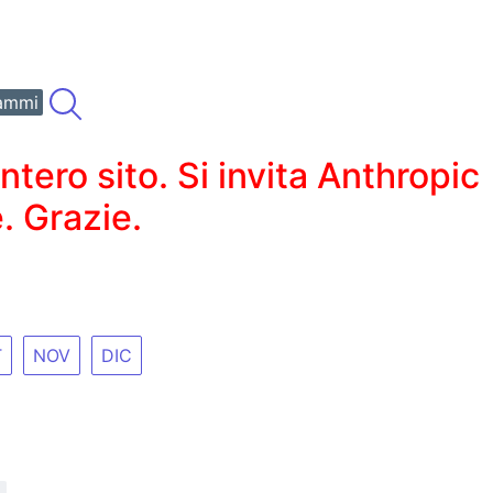
ammi
ero sito. Si invita Anthropic
. Grazie.
T
NOV
DIC