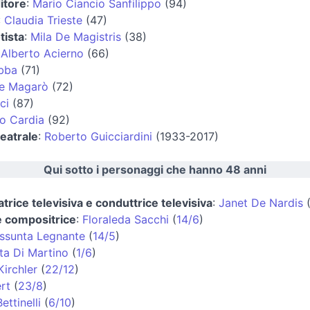
itore
:
Mario Ciancio Sanfilippo
(94)
:
Claudia Trieste
(47)
tista
:
Mila De Magistris
(38)
:
Alberto Acierno
(66)
bba
(71)
re Magarò
(72)
ci
(87)
o Cardia
(92)
teatrale
:
Roberto Guicciardini
(1933-2017)
Qui sotto i personaggi che hanno 48 anni
trice televisiva e conduttrice televisiva
:
Janet De Nardis
e compositrice
:
Floraleda Sacchi
(
14/6
)
ssunta Legnante
(
14/5
)
ta Di Martino
(
1/6
)
irchler
(
22/12
)
rt
(
23/8
)
ettinelli
(
6/10
)