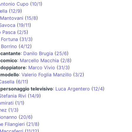
Antonio Cupo
(
10/1
)
ella
(
12/9
)
 Mantovani
(
15/8
)
 Savoca
(
19/11
)
o Pasca
(
2/5
)
 Fortuna
(
31/3
)
 Borrino
(
4/12
)
 cantante
:
Danilo Brugia
(
25/6
)
e comico
:
Marcello Macchia
(
2/8
)
 doppiatore
:
Marco Vivio
(
31/3
)
 modello
:
Valerio Foglia Manzillo
(
3/2
)
asella
(
6/11
)
 personaggio televisivo
:
Luca Argentero
(
12/4
)
Stefania Rivi
(
14/9
)
mirati
(
1/1
)
nez
(
1/3
)
Bonanno
(
20/6
)
e Filangieri
(
21/8
)
Maccaferri
(
11/12
)