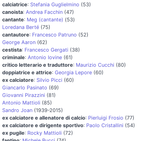
calciatrice
:
Stefania Guglielmino
(53)
canoista
:
Andrea Facchin
(47)
cantante
:
Meg (cantante)
(53)
Loredana Berté
(75)
cantautore
:
Francesco Patruno
(52)
George Aaron
(62)
cestista
:
Francesco Gergati
(38)
criminale
:
Antonio Iovine
(61)
critico letterario e traduttore
:
Maurizio Cucchi
(80)
doppiatrice e attrice
:
Georgia Lepore
(60)
ex calciatore
:
Silvio Picci
(60)
Giancarlo Pasinato
(69)
Giovanni Pirazzini
(81)
Antonio Mattioli
(85)
Sandro Joan
(1939-2015)
ex calciatore e allenatore di calcio
:
Pierluigi Frosio
(77)
ex calciatore e dirigente sportivo
:
Paolo Cristallini
(54)
ex pugile
:
Rocky Mattioli
(72)
fantino
:
Michele Bucci
(74)