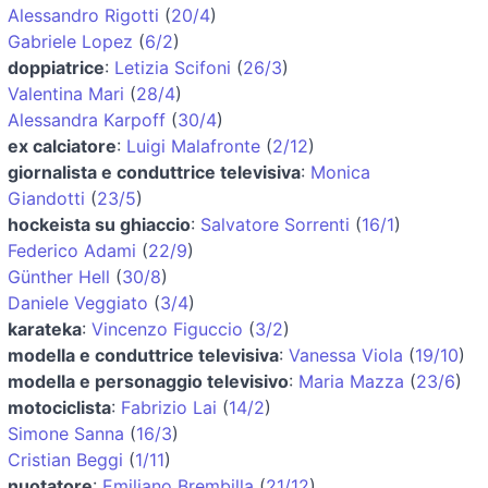
Alessandro Rigotti
(
20/4
)
Gabriele Lopez
(
6/2
)
doppiatrice
:
Letizia Scifoni
(
26/3
)
Valentina Mari
(
28/4
)
Alessandra Karpoff
(
30/4
)
ex calciatore
:
Luigi Malafronte
(
2/12
)
giornalista e conduttrice televisiva
:
Monica
Giandotti
(
23/5
)
hockeista su ghiaccio
:
Salvatore Sorrenti
(
16/1
)
Federico Adami
(
22/9
)
Günther Hell
(
30/8
)
Daniele Veggiato
(
3/4
)
karateka
:
Vincenzo Figuccio
(
3/2
)
modella e conduttrice televisiva
:
Vanessa Viola
(
19/10
)
modella e personaggio televisivo
:
Maria Mazza
(
23/6
)
motociclista
:
Fabrizio Lai
(
14/2
)
Simone Sanna
(
16/3
)
Cristian Beggi
(
1/11
)
nuotatore
:
Emiliano Brembilla
(
21/12
)