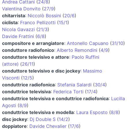
Andrea Cattani
(
24/8
)
Valentina Donvito
(
27/9
)
chitarrista
:
Niccolò Bossini
(
20/6
)
ciclista
:
Franco Pellizotti
(
15/1
)
Nicola Gavazzi
(
21/3
)
Davide Frattini
(
6/8
)
compositore e arrangiatore
:
Antonello Capuano
(
31/10
)
conduttore radiofonico
:
Alberto Remondini
(
4/9
)
conduttore televisivo e attore
:
Paolo Ruffini
(attore)
(
26/11
)
conduttore televisivo e disc jockey
:
Massimo
Visconti
(
12/5
)
conduttrice radiofonica
:
Stefania Salardi
(
30/4
)
conduttrice televisiva
:
Federica Torti
(
17/4
)
conduttrice televisiva e conduttrice radiofonica
:
Lucilla
Agosti
(
8/9
)
conduttrice televisiva e modella
:
Laura Esposto
(
8/8
)
disc jockey
:
Dj Double S
(
14/2
)
doppiatore
:
Davide Chevalier
(
17/6
)