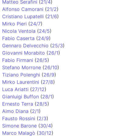
Matteo Serafini
(
21/4
)
Alfonso Camorani
(
21/2
)
Cristiano Lupatelli
(
21/6
)
Mirko Pieri
(
24/7
)
Nicola Ventola
(
24/5
)
Fabio Caserta
(
24/9
)
Gennaro Delvecchio
(
25/3
)
Giovanni Morabito
(
26/1
)
Fabio Firmani
(
26/5
)
Stefano Morrone
(
26/10
)
Tiziano Polenghi
(
26/9
)
Mirko Laurentini
(
27/8
)
Luca Ariatti
(
27/12
)
Gianluigi Buffon
(
28/1
)
Ernesto Terra
(
28/5
)
Aimo Diana
(
2/1
)
Fausto Rossini
(
2/3
)
Simone Barone
(
30/4
)
Marco Malagò
(
30/12
)