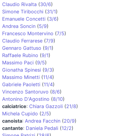
Claudio Rivalta
(
30/6
)
Simone Tiribocchi
(
31/1
)
Emanuele Concetti
(
3/6
)
Andrea Soncin
(
5/9
)
Francesco Montervino
(
7/5
)
Claudio Ferrarese
(
7/9
)
Gennaro Gattuso
(
9/1
)
Raffaele Rubino
(
9/1
)
Massimo Paci
(
9/5
)
Gionatha Spinesi
(
9/3
)
Massimo Minetti
(
11/4
)
Gabriele Paoletti
(
11/4
)
Vincenzo Santoruvo
(
8/6
)
Antonino D'Agostino
(
8/10
)
calciatrice
:
Chiara Gazzoli
(
21/8
)
Michela Cupido
(
2/5
)
canoista
:
Andrea Facchin
(
20/9
)
cantante
:
Daniela Pedali
(
12/2
)
Simone Patrizi
(
28/6
)