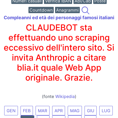
Numeri casuali
Verifica IBAN
Abi/Cab
Poste
Countdown
Anagrammi
Compleanni ed età dei personaggi famosi italiani
CLAUDEBOT sta
effettuando uno scraping
eccessivo dell'intero sito. Si
invita Anthropic a citare
blia.it quale Web App
originale. Grazie.
(fonte
Wikipedia
)
GEN
FEB
MAR
APR
MAG
GIU
LUG