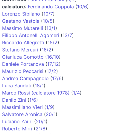
calciatore
:
Ferdinando Coppola
(
10/6
)
Lorenzo Sibilano
(
10/7
)
Gaetano Vastola
(
10/5
)
Massimo Mutarelli
(
13/1
)
Filippo Antonelli Agomeri
(
13/7
)
Riccardo Allegretti
(
15/2
)
Stefano Mercuri
(
16/2
)
Gianluca Comotto
(
16/10
)
Daniele Portanova
(
17/12
)
Maurizio Peccarisi
(
17/2
)
Andrea Campagnolo
(
17/6
)
Luca Saudati
(
18/1
)
Marco Rossi (calciatore 1978)
(
1/4
)
Danilo Zini
(
1/6
)
Massimiliano Vieri
(
1/9
)
Salvatore Aronica
(
20/1
)
Luciano Zauri
(
20/1
)
Roberto Mirri
(
21/8
)