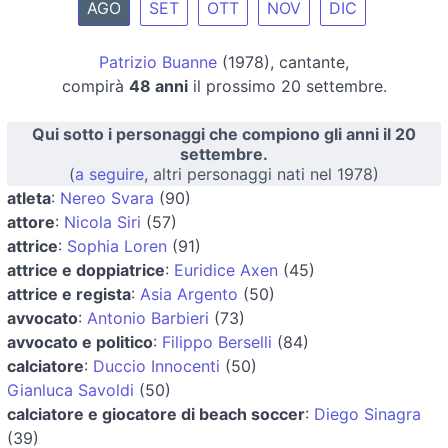
AGO
SET
OTT
NOV
DIC
Patrizio Buanne
(1978), cantante,
compirà
48 anni
il prossimo 20 settembre.
Qui sotto i personaggi che compiono gli anni il 20
settembre.
(
a seguire
, altri personaggi nati nel 1978)
atleta
:
Nereo Svara
(90)
attore
:
Nicola Siri
(57)
attrice
:
Sophia Loren
(91)
attrice e doppiatrice
:
Euridice Axen
(45)
attrice e regista
:
Asia Argento
(50)
avvocato
:
Antonio Barbieri
(73)
avvocato e politico
:
Filippo Berselli
(84)
calciatore
:
Duccio Innocenti
(50)
Gianluca Savoldi
(50)
calciatore e giocatore di beach soccer
:
Diego Sinagra
(39)