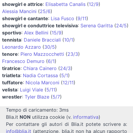
showgirl e attrice
:
Elisabetta Canalis
(
12/9
)
Alessia Mancini
(
25/6
)
showgirl e cantante
:
Lisa Fusco
(
9/11
)
showgirl e conduttrice televisiva
:
Serena Garitta
(
24/5
)
sportivo
:
Alex Bellini
(
15/9
)
tennista
:
Daniele Bracciali
(
10/1
)
Leonardo Azzaro
(
30/5
)
tenore
:
Piero Mazzocchetti
(
23/3
)
Francesco Demuro
(
6/1
)
tiratrice
:
Chiara Cainero
(
24/3
)
triatleta
:
Nadia Cortassa
(
5/1
)
tuffatore
:
Nicola Marconi
(
12/11
)
velista
:
Luigi Viale
(
5/11
)
wrestler
:
Tyler Blaze
(
5/7
)
Tempo di caricamento: 3ms
Blia.it
NON
utilizza cookie (v.
informativa
)
Per contattare gli autori di Blia.it potete scrivere a:
info@blia.it
(attenzione, blia.it non ha alcun rapporto