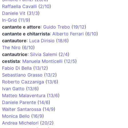
Raffaella Cavalli
(
2/10
)
Daniele Vit
(
31/3
)
In-Grid
(
11/9
)
cantante e attore
:
Guido Trebo
(
19/12
)
cantante e chitarrista
:
Alberto Ferrari
(
6/10
)
cantautore
:
Luca Dirisio
(
18/6
)
The Niro
(
6/10
)
cantautrice
:
Silvia Salemi
(
2/4
)
cestista
:
Manuela Monticelli
(
12/5
)
Fabio Di Bella
(
13/12
)
Sebastiano Grasso
(
13/2
)
Roberto Cazzaniga
(
13/6
)
Ivan Gatto
(
13/6
)
Matteo Malaventura
(
13/6
)
Daniele Parente
(
14/6
)
Walter Santarossa
(
14/9
)
Monica Bello
(
16/9
)
Andrea Michelori
(
20/2
)