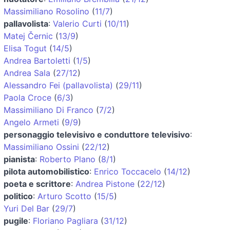
Massimiliano Rosolino
(
11/7
)
pallavolista
:
Valerio Curti
(
10/11
)
Matej Černic
(
13/9
)
Elisa Togut
(
14/5
)
Andrea Bartoletti
(
1/5
)
Andrea Sala
(
27/12
)
Alessandro Fei (pallavolista)
(
29/11
)
Paola Croce
(
6/3
)
Massimiliano Di Franco
(
7/2
)
Angelo Armeti
(
9/9
)
personaggio televisivo e conduttore televisivo
:
Massimiliano Ossini
(
22/12
)
pianista
:
Roberto Plano
(
8/1
)
pilota automobilistico
:
Enrico Toccacelo
(
14/12
)
poeta e scrittore
:
Andrea Pistone
(
22/12
)
politico
:
Arturo Scotto
(
15/5
)
Yuri Del Bar
(
29/7
)
pugile
:
Floriano Pagliara
(
31/12
)