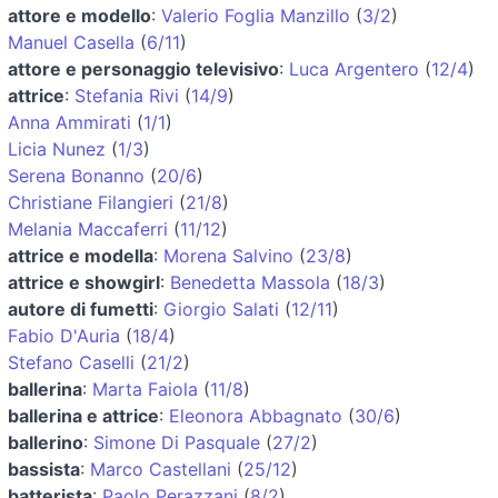
attore e modello
:
Valerio Foglia Manzillo
(
3/2
)
Manuel Casella
(
6/11
)
attore e personaggio televisivo
:
Luca Argentero
(
12/4
)
attrice
:
Stefania Rivi
(
14/9
)
Anna Ammirati
(
1/1
)
Licia Nunez
(
1/3
)
Serena Bonanno
(
20/6
)
Christiane Filangieri
(
21/8
)
Melania Maccaferri
(
11/12
)
attrice e modella
:
Morena Salvino
(
23/8
)
attrice e showgirl
:
Benedetta Massola
(
18/3
)
autore di fumetti
:
Giorgio Salati
(
12/11
)
Fabio D'Auria
(
18/4
)
Stefano Caselli
(
21/2
)
ballerina
:
Marta Faiola
(
11/8
)
ballerina e attrice
:
Eleonora Abbagnato
(
30/6
)
ballerino
:
Simone Di Pasquale
(
27/2
)
bassista
:
Marco Castellani
(
25/12
)
batterista
:
Paolo Perazzani
(
8/2
)