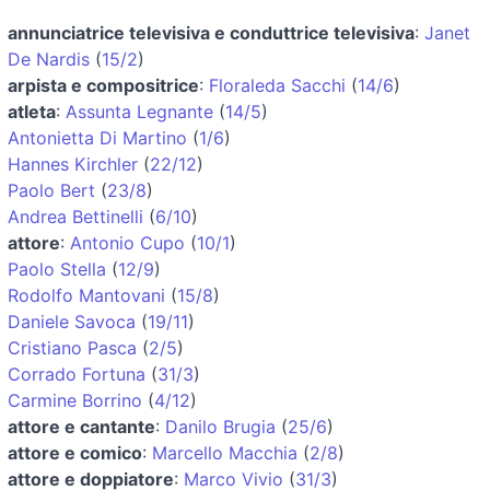
annunciatrice televisiva e conduttrice televisiva
:
Janet
De Nardis
(
15/2
)
arpista e compositrice
:
Floraleda Sacchi
(
14/6
)
atleta
:
Assunta Legnante
(
14/5
)
Antonietta Di Martino
(
1/6
)
Hannes Kirchler
(
22/12
)
Paolo Bert
(
23/8
)
Andrea Bettinelli
(
6/10
)
attore
:
Antonio Cupo
(
10/1
)
Paolo Stella
(
12/9
)
Rodolfo Mantovani
(
15/8
)
Daniele Savoca
(
19/11
)
Cristiano Pasca
(
2/5
)
Corrado Fortuna
(
31/3
)
Carmine Borrino
(
4/12
)
attore e cantante
:
Danilo Brugia
(
25/6
)
attore e comico
:
Marcello Macchia
(
2/8
)
attore e doppiatore
:
Marco Vivio
(
31/3
)