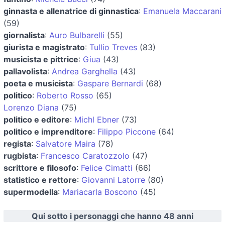
ginnasta e allenatrice di ginnastica
:
Emanuela Maccarani
(59)
giornalista
:
Auro Bulbarelli
(55)
giurista e magistrato
:
Tullio Treves
(83)
musicista e pittrice
:
Giua
(43)
pallavolista
:
Andrea Garghella
(43)
poeta e musicista
:
Gaspare Bernardi
(68)
politico
:
Roberto Rosso
(65)
Lorenzo Diana
(75)
politico e editore
:
Michl Ebner
(73)
politico e imprenditore
:
Filippo Piccone
(64)
regista
:
Salvatore Maira
(78)
rugbista
:
Francesco Caratozzolo
(47)
scrittore e filosofo
:
Felice Cimatti
(66)
statistico e rettore
:
Giovanni Latorre
(80)
supermodella
:
Mariacarla Boscono
(45)
Qui sotto i personaggi che hanno 48 anni