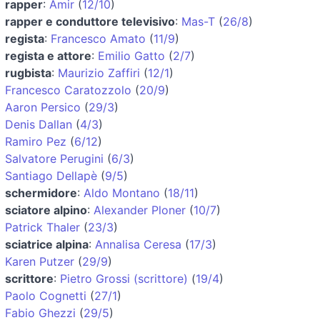
rapper
:
Amir
(
12/10
)
rapper e conduttore televisivo
:
Mas-T
(
26/8
)
regista
:
Francesco Amato
(
11/9
)
regista e attore
:
Emilio Gatto
(
2/7
)
rugbista
:
Maurizio Zaffiri
(
12/1
)
Francesco Caratozzolo
(
20/9
)
Aaron Persico
(
29/3
)
Denis Dallan
(
4/3
)
Ramiro Pez
(
6/12
)
Salvatore Perugini
(
6/3
)
Santiago Dellapè
(
9/5
)
schermidore
:
Aldo Montano
(
18/11
)
sciatore alpino
:
Alexander Ploner
(
10/7
)
Patrick Thaler
(
23/3
)
sciatrice alpina
:
Annalisa Ceresa
(
17/3
)
Karen Putzer
(
29/9
)
scrittore
:
Pietro Grossi (scrittore)
(
19/4
)
Paolo Cognetti
(
27/1
)
Fabio Ghezzi
(
29/5
)