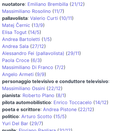
nuotatore
:
Emiliano Brembilla
(
21/12
)
Massimiliano Rosolino
(
11/7
)
pallavolista
:
Valerio Curti
(
10/11
)
Matej Černic
(
13/9
)
Elisa Togut
(
14/5
)
Andrea Bartoletti
(
1/5
)
Andrea Sala
(
27/12
)
Alessandro Fei (pallavolista)
(
29/11
)
Paola Croce
(
6/3
)
Massimiliano Di Franco
(
7/2
)
Angelo Armeti
(
9/9
)
personaggio televisivo e conduttore televisivo
:
Massimiliano Ossini
(
22/12
)
pianista
:
Roberto Plano
(
8/1
)
pilota automobilistico
:
Enrico Toccacelo
(
14/12
)
poeta e scrittore
:
Andrea Pistone
(
22/12
)
politico
:
Arturo Scotto
(
15/5
)
Yuri Del Bar
(
29/7
)
pugile
:
Floriano Pagliara
(
31/12
)