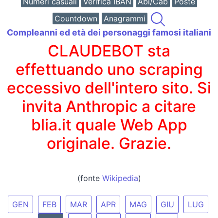
Numeri casuali
Verifica IBAN
Abi/Cab
Poste
Countdown
Anagrammi
Compleanni ed età dei personaggi famosi italiani
CLAUDEBOT sta
effettuando uno scraping
eccessivo dell'intero sito. Si
invita Anthropic a citare
blia.it quale Web App
originale. Grazie.
(fonte
Wikipedia
)
GEN
FEB
MAR
APR
MAG
GIU
LUG