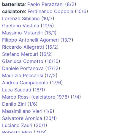
batterista
:
Paolo Perazzani
(
8/2
)
calciatore
:
Ferdinando Coppola
(
10/6
)
Lorenzo Sibilano
(
10/7
)
Gaetano Vastola
(
10/5
)
Massimo Mutarelli
(
13/1
)
Filippo Antonelli Agomeri
(
13/7
)
Riccardo Allegretti
(
15/2
)
Stefano Mercuri
(
16/2
)
Gianluca Comotto
(
16/10
)
Daniele Portanova
(
17/12
)
Maurizio Peccarisi
(
17/2
)
Andrea Campagnolo
(
17/6
)
Luca Saudati
(
18/1
)
Marco Rossi (calciatore 1978)
(
1/4
)
Danilo Zini
(
1/6
)
Massimiliano Vieri
(
1/9
)
Salvatore Aronica
(
20/1
)
Luciano Zauri
(
20/1
)
Roberto Mirri
(
21/8
)