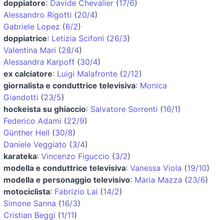
doppiatore
:
Davide Chevalier
(
17/6
)
Alessandro Rigotti
(
20/4
)
Gabriele Lopez
(
6/2
)
doppiatrice
:
Letizia Scifoni
(
26/3
)
Valentina Mari
(
28/4
)
Alessandra Karpoff
(
30/4
)
ex calciatore
:
Luigi Malafronte
(
2/12
)
giornalista e conduttrice televisiva
:
Monica
Giandotti
(
23/5
)
hockeista su ghiaccio
:
Salvatore Sorrenti
(
16/1
)
Federico Adami
(
22/9
)
Günther Hell
(
30/8
)
Daniele Veggiato
(
3/4
)
karateka
:
Vincenzo Figuccio
(
3/2
)
modella e conduttrice televisiva
:
Vanessa Viola
(
19/10
)
modella e personaggio televisivo
:
Maria Mazza
(
23/6
)
motociclista
:
Fabrizio Lai
(
14/2
)
Simone Sanna
(
16/3
)
Cristian Beggi
(
1/11
)