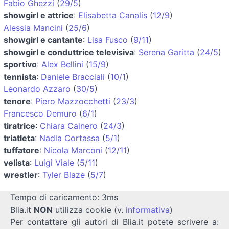
Fabio Ghezzi
(
29/5
)
showgirl e attrice
:
Elisabetta Canalis
(
12/9
)
Alessia Mancini
(
25/6
)
showgirl e cantante
:
Lisa Fusco
(
9/11
)
showgirl e conduttrice televisiva
:
Serena Garitta
(
24/5
)
sportivo
:
Alex Bellini
(
15/9
)
tennista
:
Daniele Bracciali
(
10/1
)
Leonardo Azzaro
(
30/5
)
tenore
:
Piero Mazzocchetti
(
23/3
)
Francesco Demuro
(
6/1
)
tiratrice
:
Chiara Cainero
(
24/3
)
triatleta
:
Nadia Cortassa
(
5/1
)
tuffatore
:
Nicola Marconi
(
12/11
)
velista
:
Luigi Viale
(
5/11
)
wrestler
:
Tyler Blaze
(
5/7
)
Tempo di caricamento: 3ms
Blia.it
NON
utilizza cookie (v.
informativa
)
Per contattare gli autori di Blia.it potete scrivere a: