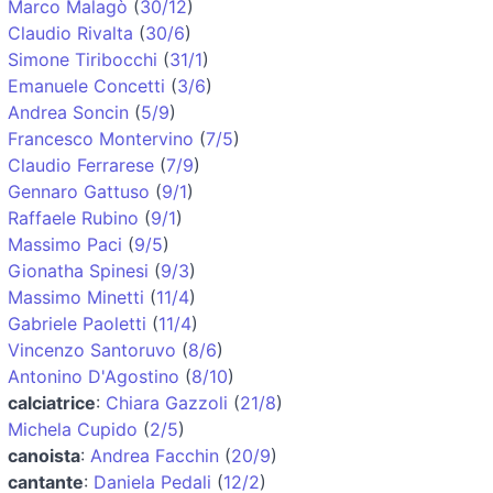
Marco Malagò
(
30/12
)
Claudio Rivalta
(
30/6
)
Simone Tiribocchi
(
31/1
)
Emanuele Concetti
(
3/6
)
Andrea Soncin
(
5/9
)
Francesco Montervino
(
7/5
)
Claudio Ferrarese
(
7/9
)
Gennaro Gattuso
(
9/1
)
Raffaele Rubino
(
9/1
)
Massimo Paci
(
9/5
)
Gionatha Spinesi
(
9/3
)
Massimo Minetti
(
11/4
)
Gabriele Paoletti
(
11/4
)
Vincenzo Santoruvo
(
8/6
)
Antonino D'Agostino
(
8/10
)
calciatrice
:
Chiara Gazzoli
(
21/8
)
Michela Cupido
(
2/5
)
canoista
:
Andrea Facchin
(
20/9
)
cantante
:
Daniela Pedali
(
12/2
)