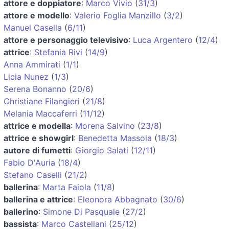
attore e doppiatore
:
Marco Vivio
(
31/3
)
attore e modello
:
Valerio Foglia Manzillo
(
3/2
)
Manuel Casella
(
6/11
)
attore e personaggio televisivo
:
Luca Argentero
(
12/4
)
attrice
:
Stefania Rivi
(
14/9
)
Anna Ammirati
(
1/1
)
Licia Nunez
(
1/3
)
Serena Bonanno
(
20/6
)
Christiane Filangieri
(
21/8
)
Melania Maccaferri
(
11/12
)
attrice e modella
:
Morena Salvino
(
23/8
)
attrice e showgirl
:
Benedetta Massola
(
18/3
)
autore di fumetti
:
Giorgio Salati
(
12/11
)
Fabio D'Auria
(
18/4
)
Stefano Caselli
(
21/2
)
ballerina
:
Marta Faiola
(
11/8
)
ballerina e attrice
:
Eleonora Abbagnato
(
30/6
)
ballerino
:
Simone Di Pasquale
(
27/2
)
bassista
:
Marco Castellani
(
25/12
)