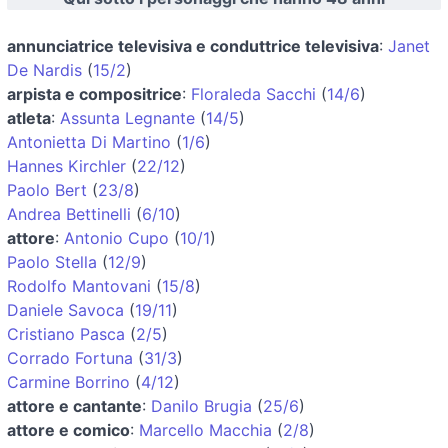
annunciatrice televisiva e conduttrice televisiva
:
Janet
De Nardis
(
15/2
)
arpista e compositrice
:
Floraleda Sacchi
(
14/6
)
atleta
:
Assunta Legnante
(
14/5
)
Antonietta Di Martino
(
1/6
)
Hannes Kirchler
(
22/12
)
Paolo Bert
(
23/8
)
Andrea Bettinelli
(
6/10
)
attore
:
Antonio Cupo
(
10/1
)
Paolo Stella
(
12/9
)
Rodolfo Mantovani
(
15/8
)
Daniele Savoca
(
19/11
)
Cristiano Pasca
(
2/5
)
Corrado Fortuna
(
31/3
)
Carmine Borrino
(
4/12
)
attore e cantante
:
Danilo Brugia
(
25/6
)
attore e comico
:
Marcello Macchia
(
2/8
)