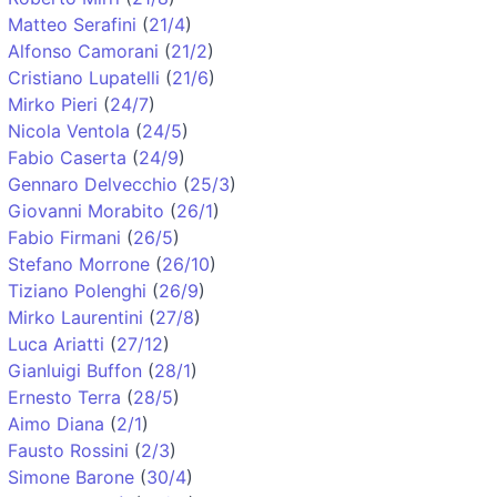
Matteo Serafini
(
21/4
)
Alfonso Camorani
(
21/2
)
Cristiano Lupatelli
(
21/6
)
Mirko Pieri
(
24/7
)
Nicola Ventola
(
24/5
)
Fabio Caserta
(
24/9
)
Gennaro Delvecchio
(
25/3
)
Giovanni Morabito
(
26/1
)
Fabio Firmani
(
26/5
)
Stefano Morrone
(
26/10
)
Tiziano Polenghi
(
26/9
)
Mirko Laurentini
(
27/8
)
Luca Ariatti
(
27/12
)
Gianluigi Buffon
(
28/1
)
Ernesto Terra
(
28/5
)
Aimo Diana
(
2/1
)
Fausto Rossini
(
2/3
)
Simone Barone
(
30/4
)