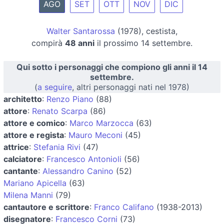
AGO
SET
OTT
NOV
DIC
Walter Santarossa
(1978), cestista,
compirà
48 anni
il prossimo 14 settembre.
Qui sotto i personaggi che compiono gli anni il 14
settembre.
(
a seguire
, altri personaggi nati nel 1978)
architetto
:
Renzo Piano
(88)
attore
:
Renato Scarpa
(86)
attore e comico
:
Marco Marzocca
(63)
attore e regista
:
Mauro Meconi
(45)
attrice
:
Stefania Rivi
(47)
calciatore
:
Francesco Antonioli
(56)
cantante
:
Alessandro Canino
(52)
Mariano Apicella
(63)
Milena Manni
(79)
cantautore e scrittore
:
Franco Califano
(1938-2013)
disegnatore
:
Francesco Corni
(73)