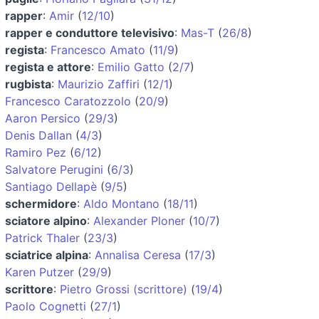
rapper
:
Amir
(
12/10
)
rapper e conduttore televisivo
:
Mas-T
(
26/8
)
regista
:
Francesco Amato
(
11/9
)
regista e attore
:
Emilio Gatto
(
2/7
)
rugbista
:
Maurizio Zaffiri
(
12/1
)
Francesco Caratozzolo
(
20/9
)
Aaron Persico
(
29/3
)
Denis Dallan
(
4/3
)
Ramiro Pez
(
6/12
)
Salvatore Perugini
(
6/3
)
Santiago Dellapè
(
9/5
)
schermidore
:
Aldo Montano
(
18/11
)
sciatore alpino
:
Alexander Ploner
(
10/7
)
Patrick Thaler
(
23/3
)
sciatrice alpina
:
Annalisa Ceresa
(
17/3
)
Karen Putzer
(
29/9
)
scrittore
:
Pietro Grossi (scrittore)
(
19/4
)
Paolo Cognetti
(
27/1
)