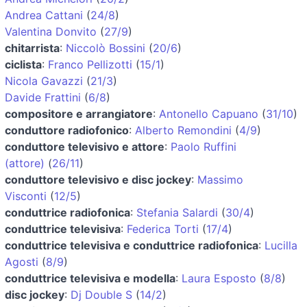
Andrea Cattani
(
24/8
)
Valentina Donvito
(
27/9
)
chitarrista
:
Niccolò Bossini
(
20/6
)
ciclista
:
Franco Pellizotti
(
15/1
)
Nicola Gavazzi
(
21/3
)
Davide Frattini
(
6/8
)
compositore e arrangiatore
:
Antonello Capuano
(
31/10
)
conduttore radiofonico
:
Alberto Remondini
(
4/9
)
conduttore televisivo e attore
:
Paolo Ruffini
(attore)
(
26/11
)
conduttore televisivo e disc jockey
:
Massimo
Visconti
(
12/5
)
conduttrice radiofonica
:
Stefania Salardi
(
30/4
)
conduttrice televisiva
:
Federica Torti
(
17/4
)
conduttrice televisiva e conduttrice radiofonica
:
Lucilla
Agosti
(
8/9
)
conduttrice televisiva e modella
:
Laura Esposto
(
8/8
)
disc jockey
:
Dj Double S
(
14/2
)