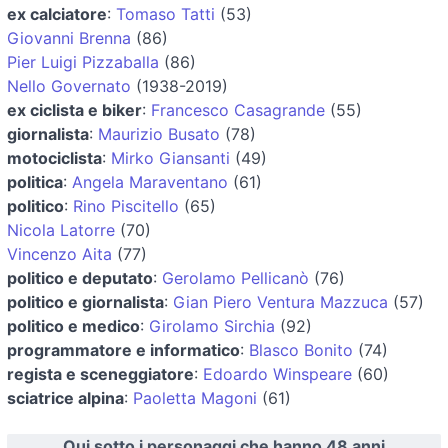
ex calciatore
:
Tomaso Tatti
(53)
Giovanni Brenna
(86)
Pier Luigi Pizzaballa
(86)
Nello Governato
(1938-2019)
ex ciclista e biker
:
Francesco Casagrande
(55)
giornalista
:
Maurizio Busato
(78)
motociclista
:
Mirko Giansanti
(49)
politica
:
Angela Maraventano
(61)
politico
:
Rino Piscitello
(65)
Nicola Latorre
(70)
Vincenzo Aita
(77)
politico e deputato
:
Gerolamo Pellicanò
(76)
politico e giornalista
:
Gian Piero Ventura Mazzuca
(57)
politico e medico
:
Girolamo Sirchia
(92)
programmatore e informatico
:
Blasco Bonito
(74)
regista e sceneggiatore
:
Edoardo Winspeare
(60)
sciatrice alpina
:
Paoletta Magoni
(61)
Qui sotto i personaggi che hanno 48 anni