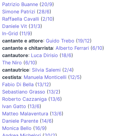
Patrizio Buanne
(
20/9
)
Simone Patrizi
(
28/6
)
Raffaella Cavalli
(
2/10
)
Daniele Vit
(
31/3
)
In-Grid
(
11/9
)
cantante e attore
:
Guido Trebo
(
19/12
)
cantante e chitarrista
:
Alberto Ferrari
(
6/10
)
cantautore
:
Luca Dirisio
(
18/6
)
The Niro
(
6/10
)
cantautrice
:
Silvia Salemi
(
2/4
)
cestista
:
Manuela Monticelli
(
12/5
)
Fabio Di Bella
(
13/12
)
Sebastiano Grasso
(
13/2
)
Roberto Cazzaniga
(
13/6
)
Ivan Gatto
(
13/6
)
Matteo Malaventura
(
13/6
)
Daniele Parente
(
14/6
)
Monica Bello
(
16/9
)
Andrea Michelori
(
20/2
)