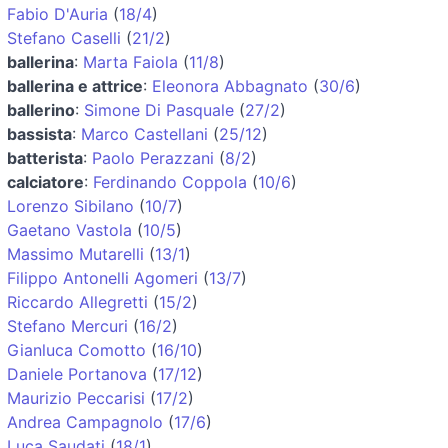
Fabio D'Auria
(
18/4
)
Stefano Caselli
(
21/2
)
ballerina
:
Marta Faiola
(
11/8
)
ballerina e attrice
:
Eleonora Abbagnato
(
30/6
)
ballerino
:
Simone Di Pasquale
(
27/2
)
bassista
:
Marco Castellani
(
25/12
)
batterista
:
Paolo Perazzani
(
8/2
)
calciatore
:
Ferdinando Coppola
(
10/6
)
Lorenzo Sibilano
(
10/7
)
Gaetano Vastola
(
10/5
)
Massimo Mutarelli
(
13/1
)
Filippo Antonelli Agomeri
(
13/7
)
Riccardo Allegretti
(
15/2
)
Stefano Mercuri
(
16/2
)
Gianluca Comotto
(
16/10
)
Daniele Portanova
(
17/12
)
Maurizio Peccarisi
(
17/2
)
Andrea Campagnolo
(
17/6
)
Luca Saudati
(
18/1
)