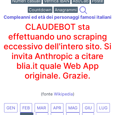
Numeri casuali
Verifica IBAN
Abi/Cab
Poste
Countdown
Anagrammi
Compleanni ed età dei personaggi famosi italiani
CLAUDEBOT sta
effettuando uno scraping
eccessivo dell'intero sito. Si
invita Anthropic a citare
blia.it quale Web App
originale. Grazie.
(fonte
Wikipedia
)
GEN
FEB
MAR
APR
MAG
GIU
LUG