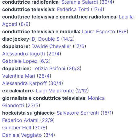
conduttrice radiofonica
:
Stefania Salardi
(
30/4
)
conduttrice televisiva
:
Federica Torti
(
17/4
)
conduttrice televisiva e conduttrice radiofonica
:
Lucilla
Agosti
(
8/9
)
conduttrice televisiva e modella
:
Laura Esposto
(
8/8
)
disc jockey
:
Dj Double S
(
14/2
)
doppiatore
:
Davide Chevalier
(
17/6
)
Alessandro Rigotti
(
20/4
)
Gabriele Lopez
(
6/2
)
doppiatrice
:
Letizia Scifoni
(
26/3
)
Valentina Mari
(
28/4
)
Alessandra Karpoff
(
30/4
)
ex calciatore
:
Luigi Malafronte
(
2/12
)
giornalista e conduttrice televisiva
:
Monica
Giandotti
(
23/5
)
hockeista su ghiaccio
:
Salvatore Sorrenti
(
16/1
)
Federico Adami
(
22/9
)
Günther Hell
(
30/8
)
Daniele Veggiato
(
3/4
)