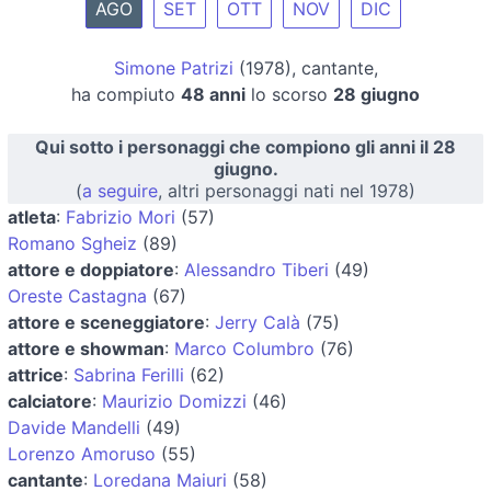
AGO
SET
OTT
NOV
DIC
Simone Patrizi
(1978), cantante,
ha compiuto
48 anni
lo scorso
28 giugno
Qui sotto i personaggi che compiono gli anni il 28
giugno.
(
a seguire
, altri personaggi nati nel 1978)
atleta
:
Fabrizio Mori
(57)
Romano Sgheiz
(89)
attore e doppiatore
:
Alessandro Tiberi
(49)
Oreste Castagna
(67)
attore e sceneggiatore
:
Jerry Calà
(75)
attore e showman
:
Marco Columbro
(76)
attrice
:
Sabrina Ferilli
(62)
calciatore
:
Maurizio Domizzi
(46)
Davide Mandelli
(49)
Lorenzo Amoruso
(55)
cantante
:
Loredana Maiuri
(58)