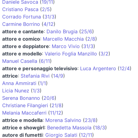
Daniele Savoca
(
19/11
)
Cristiano Pasca
(
2/5
)
Corrado Fortuna
(
31/3
)
Carmine Borrino
(
4/12
)
attore e cantante
:
Danilo Brugia
(
25/6
)
attore e comico
:
Marcello Macchia
(
2/8
)
attore e doppiatore
:
Marco Vivio
(
31/3
)
attore e modello
:
Valerio Foglia Manzillo
(
3/2
)
Manuel Casella
(
6/11
)
attore e personaggio televisivo
:
Luca Argentero
(
12/4
)
attrice
:
Stefania Rivi
(
14/9
)
Anna Ammirati
(
1/1
)
Licia Nunez
(
1/3
)
Serena Bonanno
(
20/6
)
Christiane Filangieri
(
21/8
)
Melania Maccaferri
(
11/12
)
attrice e modella
:
Morena Salvino
(
23/8
)
attrice e showgirl
:
Benedetta Massola
(
18/3
)
autore di fumetti
:
Giorgio Salati
(
12/11
)