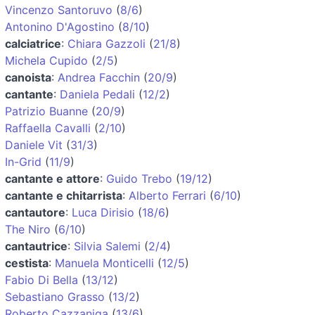
Vincenzo Santoruvo
(
8/6
)
Antonino D'Agostino
(
8/10
)
calciatrice
:
Chiara Gazzoli
(
21/8
)
Michela Cupido
(
2/5
)
canoista
:
Andrea Facchin
(
20/9
)
cantante
:
Daniela Pedali
(
12/2
)
Patrizio Buanne
(
20/9
)
Raffaella Cavalli
(
2/10
)
Daniele Vit
(
31/3
)
In-Grid
(
11/9
)
cantante e attore
:
Guido Trebo
(
19/12
)
cantante e chitarrista
:
Alberto Ferrari
(
6/10
)
cantautore
:
Luca Dirisio
(
18/6
)
The Niro
(
6/10
)
cantautrice
:
Silvia Salemi
(
2/4
)
cestista
:
Manuela Monticelli
(
12/5
)
Fabio Di Bella
(
13/12
)
Sebastiano Grasso
(
13/2
)
Roberto Cazzaniga
(
13/6
)