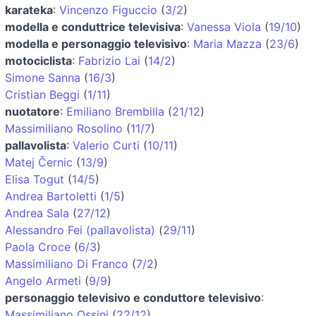
karateka
:
Vincenzo Figuccio
(
3/2
)
modella e conduttrice televisiva
:
Vanessa Viola
(
19/10
)
modella e personaggio televisivo
:
Maria Mazza
(
23/6
)
motociclista
:
Fabrizio Lai
(
14/2
)
Simone Sanna
(
16/3
)
Cristian Beggi
(
1/11
)
nuotatore
:
Emiliano Brembilla
(
21/12
)
Massimiliano Rosolino
(
11/7
)
pallavolista
:
Valerio Curti
(
10/11
)
Matej Černic
(
13/9
)
Elisa Togut
(
14/5
)
Andrea Bartoletti
(
1/5
)
Andrea Sala
(
27/12
)
Alessandro Fei (pallavolista)
(
29/11
)
Paola Croce
(
6/3
)
Massimiliano Di Franco
(
7/2
)
Angelo Armeti
(
9/9
)
personaggio televisivo e conduttore televisivo
:
Massimiliano Ossini
(
22/12
)