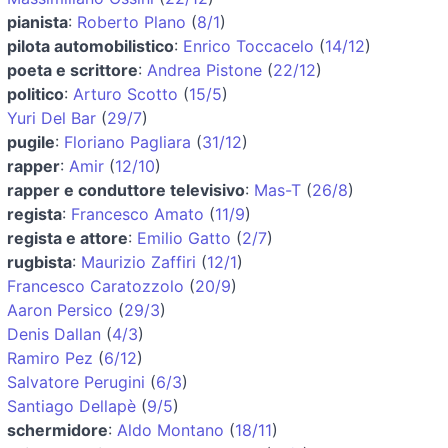
pianista
:
Roberto Plano
(
8/1
)
pilota automobilistico
:
Enrico Toccacelo
(
14/12
)
poeta e scrittore
:
Andrea Pistone
(
22/12
)
politico
:
Arturo Scotto
(
15/5
)
Yuri Del Bar
(
29/7
)
pugile
:
Floriano Pagliara
(
31/12
)
rapper
:
Amir
(
12/10
)
rapper e conduttore televisivo
:
Mas-T
(
26/8
)
regista
:
Francesco Amato
(
11/9
)
regista e attore
:
Emilio Gatto
(
2/7
)
rugbista
:
Maurizio Zaffiri
(
12/1
)
Francesco Caratozzolo
(
20/9
)
Aaron Persico
(
29/3
)
Denis Dallan
(
4/3
)
Ramiro Pez
(
6/12
)
Salvatore Perugini
(
6/3
)
Santiago Dellapè
(
9/5
)
schermidore
:
Aldo Montano
(
18/11
)