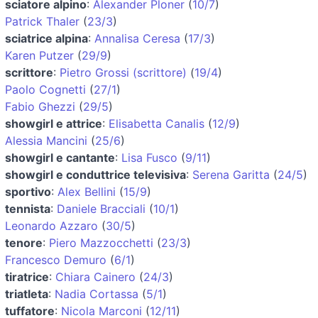
sciatore alpino
:
Alexander Ploner
(
10/7
)
Patrick Thaler
(
23/3
)
sciatrice alpina
:
Annalisa Ceresa
(
17/3
)
Karen Putzer
(
29/9
)
scrittore
:
Pietro Grossi (scrittore)
(
19/4
)
Paolo Cognetti
(
27/1
)
Fabio Ghezzi
(
29/5
)
showgirl e attrice
:
Elisabetta Canalis
(
12/9
)
Alessia Mancini
(
25/6
)
showgirl e cantante
:
Lisa Fusco
(
9/11
)
showgirl e conduttrice televisiva
:
Serena Garitta
(
24/5
)
sportivo
:
Alex Bellini
(
15/9
)
tennista
:
Daniele Bracciali
(
10/1
)
Leonardo Azzaro
(
30/5
)
tenore
:
Piero Mazzocchetti
(
23/3
)
Francesco Demuro
(
6/1
)
tiratrice
:
Chiara Cainero
(
24/3
)
triatleta
:
Nadia Cortassa
(
5/1
)
tuffatore
:
Nicola Marconi
(
12/11
)