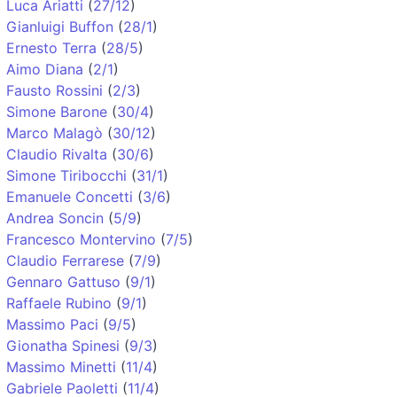
Luca Ariatti
(
27/12
)
Gianluigi Buffon
(
28/1
)
Ernesto Terra
(
28/5
)
Aimo Diana
(
2/1
)
Fausto Rossini
(
2/3
)
Simone Barone
(
30/4
)
Marco Malagò
(
30/12
)
Claudio Rivalta
(
30/6
)
Simone Tiribocchi
(
31/1
)
Emanuele Concetti
(
3/6
)
Andrea Soncin
(
5/9
)
Francesco Montervino
(
7/5
)
Claudio Ferrarese
(
7/9
)
Gennaro Gattuso
(
9/1
)
Raffaele Rubino
(
9/1
)
Massimo Paci
(
9/5
)
Gionatha Spinesi
(
9/3
)
Massimo Minetti
(
11/4
)
Gabriele Paoletti
(
11/4
)