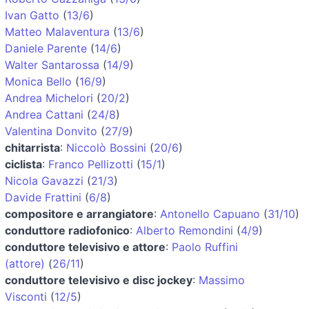
Ivan Gatto
(
13/6
)
Matteo Malaventura
(
13/6
)
Daniele Parente
(
14/6
)
Walter Santarossa
(
14/9
)
Monica Bello
(
16/9
)
Andrea Michelori
(
20/2
)
Andrea Cattani
(
24/8
)
Valentina Donvito
(
27/9
)
chitarrista
:
Niccolò Bossini
(
20/6
)
ciclista
:
Franco Pellizotti
(
15/1
)
Nicola Gavazzi
(
21/3
)
Davide Frattini
(
6/8
)
compositore e arrangiatore
:
Antonello Capuano
(
31/10
)
conduttore radiofonico
:
Alberto Remondini
(
4/9
)
conduttore televisivo e attore
:
Paolo Ruffini
(attore)
(
26/11
)
conduttore televisivo e disc jockey
:
Massimo
Visconti
(
12/5
)