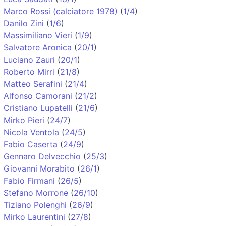
Marco Rossi (calciatore 1978)
(
1/4
)
Danilo Zini
(
1/6
)
Massimiliano Vieri
(
1/9
)
Salvatore Aronica
(
20/1
)
Luciano Zauri
(
20/1
)
Roberto Mirri
(
21/8
)
Matteo Serafini
(
21/4
)
Alfonso Camorani
(
21/2
)
Cristiano Lupatelli
(
21/6
)
Mirko Pieri
(
24/7
)
Nicola Ventola
(
24/5
)
Fabio Caserta
(
24/9
)
Gennaro Delvecchio
(
25/3
)
Giovanni Morabito
(
26/1
)
Fabio Firmani
(
26/5
)
Stefano Morrone
(
26/10
)
Tiziano Polenghi
(
26/9
)
Mirko Laurentini
(
27/8
)