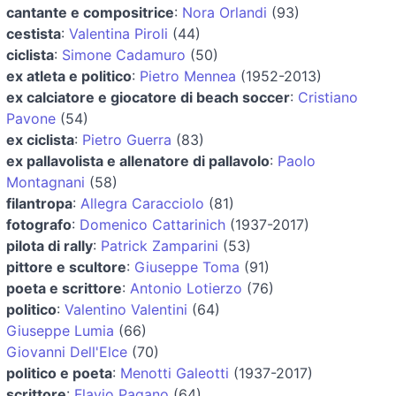
cantante e compositrice
:
Nora Orlandi
(93)
cestista
:
Valentina Piroli
(44)
ciclista
:
Simone Cadamuro
(50)
ex atleta e politico
:
Pietro Mennea
(1952-2013)
ex calciatore e giocatore di beach soccer
:
Cristiano
Pavone
(54)
ex ciclista
:
Pietro Guerra
(83)
ex pallavolista e allenatore di pallavolo
:
Paolo
Montagnani
(58)
filantropa
:
Allegra Caracciolo
(81)
fotografo
:
Domenico Cattarinich
(1937-2017)
pilota di rally
:
Patrick Zamparini
(53)
pittore e scultore
:
Giuseppe Toma
(91)
poeta e scrittore
:
Antonio Lotierzo
(76)
politico
:
Valentino Valentini
(64)
Giuseppe Lumia
(66)
Giovanni Dell'Elce
(70)
politico e poeta
:
Menotti Galeotti
(1937-2017)
scrittore
:
Flavio Pagano
(64)