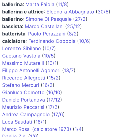
ballerina
:
Marta Faiola
(
11/8
)
ballerina e attrice
:
Eleonora Abbagnato
(
30/6
)
ballerino
:
Simone Di Pasquale
(
27/2
)
bassista
:
Marco Castellani
(
25/12
)
batterista
:
Paolo Perazzani
(
8/2
)
calciatore
:
Ferdinando Coppola
(
10/6
)
Lorenzo Sibilano
(
10/7
)
Gaetano Vastola
(
10/5
)
Massimo Mutarelli
(
13/1
)
Filippo Antonelli Agomeri
(
13/7
)
Riccardo Allegretti
(
15/2
)
Stefano Mercuri
(
16/2
)
Gianluca Comotto
(
16/10
)
Daniele Portanova
(
17/12
)
Maurizio Peccarisi
(
17/2
)
Andrea Campagnolo
(
17/6
)
Luca Saudati
(
18/1
)
Marco Rossi (calciatore 1978)
(
1/4
)
Danilo Zini
(
1/6
)