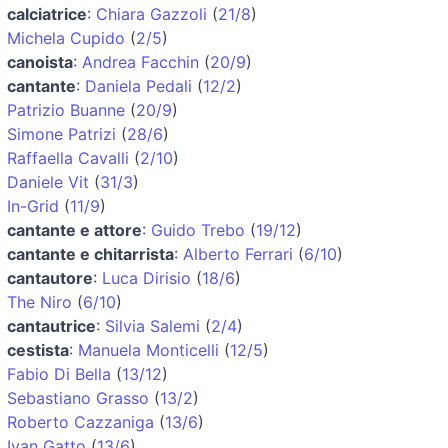
calciatrice
:
Chiara Gazzoli
(
21/8
)
Michela Cupido
(
2/5
)
canoista
:
Andrea Facchin
(
20/9
)
cantante
:
Daniela Pedali
(
12/2
)
Patrizio Buanne
(
20/9
)
Simone Patrizi
(
28/6
)
Raffaella Cavalli
(
2/10
)
Daniele Vit
(
31/3
)
In-Grid
(
11/9
)
cantante e attore
:
Guido Trebo
(
19/12
)
cantante e chitarrista
:
Alberto Ferrari
(
6/10
)
cantautore
:
Luca Dirisio
(
18/6
)
The Niro
(
6/10
)
cantautrice
:
Silvia Salemi
(
2/4
)
cestista
:
Manuela Monticelli
(
12/5
)
Fabio Di Bella
(
13/12
)
Sebastiano Grasso
(
13/2
)
Roberto Cazzaniga
(
13/6
)
Ivan Gatto
(
13/6
)