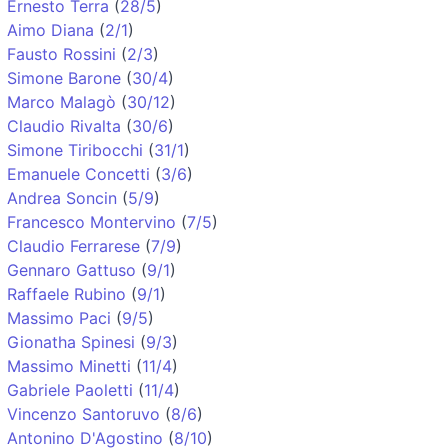
Ernesto Terra
(
28/5
)
Aimo Diana
(
2/1
)
Fausto Rossini
(
2/3
)
Simone Barone
(
30/4
)
Marco Malagò
(
30/12
)
Claudio Rivalta
(
30/6
)
Simone Tiribocchi
(
31/1
)
Emanuele Concetti
(
3/6
)
Andrea Soncin
(
5/9
)
Francesco Montervino
(
7/5
)
Claudio Ferrarese
(
7/9
)
Gennaro Gattuso
(
9/1
)
Raffaele Rubino
(
9/1
)
Massimo Paci
(
9/5
)
Gionatha Spinesi
(
9/3
)
Massimo Minetti
(
11/4
)
Gabriele Paoletti
(
11/4
)
Vincenzo Santoruvo
(
8/6
)
Antonino D'Agostino
(
8/10
)