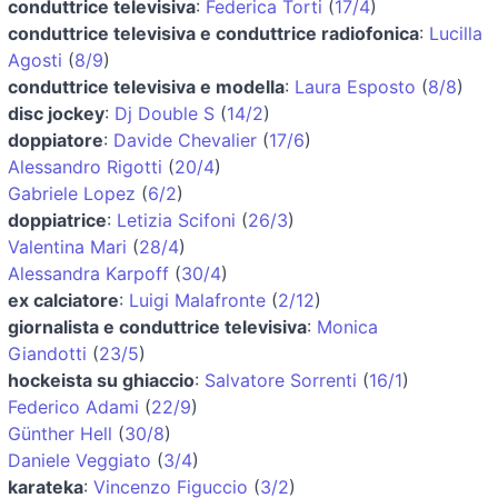
conduttrice televisiva
:
Federica Torti
(
17/4
)
conduttrice televisiva e conduttrice radiofonica
:
Lucilla
Agosti
(
8/9
)
conduttrice televisiva e modella
:
Laura Esposto
(
8/8
)
disc jockey
:
Dj Double S
(
14/2
)
doppiatore
:
Davide Chevalier
(
17/6
)
Alessandro Rigotti
(
20/4
)
Gabriele Lopez
(
6/2
)
doppiatrice
:
Letizia Scifoni
(
26/3
)
Valentina Mari
(
28/4
)
Alessandra Karpoff
(
30/4
)
ex calciatore
:
Luigi Malafronte
(
2/12
)
giornalista e conduttrice televisiva
:
Monica
Giandotti
(
23/5
)
hockeista su ghiaccio
:
Salvatore Sorrenti
(
16/1
)
Federico Adami
(
22/9
)
Günther Hell
(
30/8
)
Daniele Veggiato
(
3/4
)
karateka
:
Vincenzo Figuccio
(
3/2
)