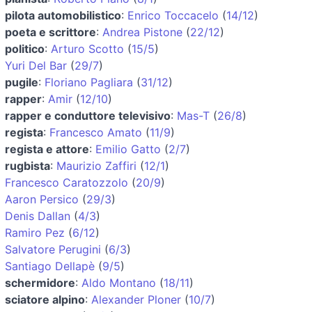
pilota automobilistico
:
Enrico Toccacelo
(
14/12
)
poeta e scrittore
:
Andrea Pistone
(
22/12
)
politico
:
Arturo Scotto
(
15/5
)
Yuri Del Bar
(
29/7
)
pugile
:
Floriano Pagliara
(
31/12
)
rapper
:
Amir
(
12/10
)
rapper e conduttore televisivo
:
Mas-T
(
26/8
)
regista
:
Francesco Amato
(
11/9
)
regista e attore
:
Emilio Gatto
(
2/7
)
rugbista
:
Maurizio Zaffiri
(
12/1
)
Francesco Caratozzolo
(
20/9
)
Aaron Persico
(
29/3
)
Denis Dallan
(
4/3
)
Ramiro Pez
(
6/12
)
Salvatore Perugini
(
6/3
)
Santiago Dellapè
(
9/5
)
schermidore
:
Aldo Montano
(
18/11
)
sciatore alpino
:
Alexander Ploner
(
10/7
)