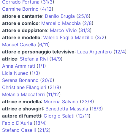
Corrado Fortuna
(
31/3
)
Carmine Borrino
(
4/12
)
attore e cantante
:
Danilo Brugia
(
25/6
)
attore e comico
:
Marcello Macchia
(
2/8
)
attore e doppiatore
:
Marco Vivio
(
31/3
)
attore e modello
:
Valerio Foglia Manzillo
(
3/2
)
Manuel Casella
(
6/11
)
attore e personaggio televisivo
:
Luca Argentero
(
12/4
)
attrice
:
Stefania Rivi
(
14/9
)
Anna Ammirati
(
1/1
)
Licia Nunez
(
1/3
)
Serena Bonanno
(
20/6
)
Christiane Filangieri
(
21/8
)
Melania Maccaferri
(
11/12
)
attrice e modella
:
Morena Salvino
(
23/8
)
attrice e showgirl
:
Benedetta Massola
(
18/3
)
autore di fumetti
:
Giorgio Salati
(
12/11
)
Fabio D'Auria
(
18/4
)
Stefano Caselli
(
21/2
)