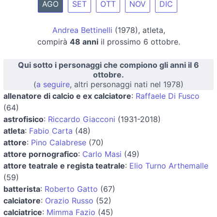
AGO
SET
OTT
NOV
DIC
Andrea Bettinelli
(1978), atleta,
compirà
48 anni
il prossimo 6 ottobre.
Qui sotto i personaggi che compiono gli anni il 6
ottobre.
(
a seguire
, altri personaggi nati nel 1978)
allenatore di calcio e ex calciatore
:
Raffaele Di Fusco
(64)
astrofisico
:
Riccardo Giacconi
(1931-2018)
atleta
:
Fabio Carta
(48)
attore
:
Pino Calabrese
(70)
attore pornografico
:
Carlo Masi
(49)
attore teatrale e regista teatrale
:
Elio Turno Arthemalle
(59)
batterista
:
Roberto Gatto
(67)
calciatore
:
Orazio Russo
(52)
calciatrice
:
Mimma Fazio
(45)