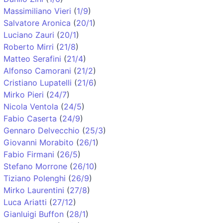
Massimiliano Vieri
(
1/9
)
Salvatore Aronica
(
20/1
)
Luciano Zauri
(
20/1
)
Roberto Mirri
(
21/8
)
Matteo Serafini
(
21/4
)
Alfonso Camorani
(
21/2
)
Cristiano Lupatelli
(
21/6
)
Mirko Pieri
(
24/7
)
Nicola Ventola
(
24/5
)
Fabio Caserta
(
24/9
)
Gennaro Delvecchio
(
25/3
)
Giovanni Morabito
(
26/1
)
Fabio Firmani
(
26/5
)
Stefano Morrone
(
26/10
)
Tiziano Polenghi
(
26/9
)
Mirko Laurentini
(
27/8
)
Luca Ariatti
(
27/12
)
Gianluigi Buffon
(
28/1
)