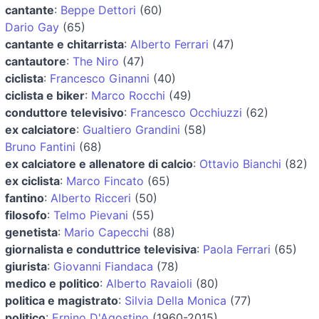
cantante
:
Beppe Dettori
(60)
Dario Gay
(65)
cantante e chitarrista
:
Alberto Ferrari
(47)
cantautore
:
The Niro
(47)
ciclista
:
Francesco Ginanni
(40)
ciclista e biker
:
Marco Rocchi
(49)
conduttore televisivo
:
Francesco Occhiuzzi
(62)
ex calciatore
:
Gualtiero Grandini
(58)
Bruno Fantini
(68)
ex calciatore e allenatore di calcio
:
Ottavio Bianchi
(82)
ex ciclista
:
Marco Fincato
(65)
fantino
:
Alberto Ricceri
(50)
filosofo
:
Telmo Pievani
(55)
genetista
:
Mario Capecchi
(88)
giornalista e conduttrice televisiva
:
Paola Ferrari
(65)
giurista
:
Giovanni Fiandaca
(78)
medico e politico
:
Alberto Ravaioli
(80)
politica e magistrato
:
Silvia Della Monica
(77)
politico
:
Ernino D'Agostino
(1960-2015)