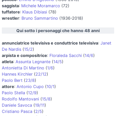
saggista
:
Michele Moramarco
(72)
tuffatore
:
Klaus Dibiasi
(78)
wrestler
:
Bruno Sammartino
(1936-2018)
Qui sotto i personaggi che hanno 48 anni
annunciatrice televisiva e conduttrice televisiva
:
Janet
De Nardis
(
15/2
)
arpista e compositrice
:
Floraleda Sacchi
(
14/6
)
atleta
:
Assunta Legnante
(
14/5
)
Antonietta Di Martino
(
1/6
)
Hannes Kirchler
(
22/12
)
Paolo Bert
(
23/8
)
attore
:
Antonio Cupo
(
10/1
)
Paolo Stella
(
12/9
)
Rodolfo Mantovani
(
15/8
)
Daniele Savoca
(
19/11
)
Cristiano Pasca
(
2/5
)