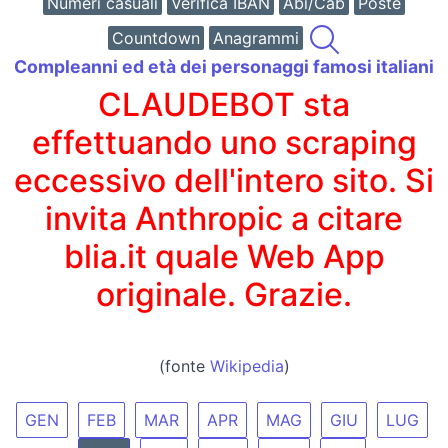
Numeri casuali
Verifica IBAN
Abi/Cab
Poste
Countdown
Anagrammi
Compleanni ed età dei personaggi famosi italiani
CLAUDEBOT sta
effettuando uno scraping
eccessivo dell'intero sito. Si
invita Anthropic a citare
blia.it quale Web App
originale. Grazie.
(fonte
Wikipedia
)
GEN
FEB
MAR
APR
MAG
GIU
LUG