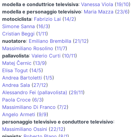
modella e conduttrice televisiva
:
Vanessa Viola
(
19/10
)
modella e personaggio televisivo
:
Maria Mazza
(
23/6
)
motociclista
:
Fabrizio Lai
(
14/2
)
Simone Sanna
(
16/3
)
Cristian Beggi
(
1/11
)
nuotatore
:
Emiliano Brembilla
(
21/12
)
Massimiliano Rosolino
(
11/7
)
pallavolista
:
Valerio Curti
(
10/11
)
Matej Černic
(
13/9
)
Elisa Togut
(
14/5
)
Andrea Bartoletti
(
1/5
)
Andrea Sala
(
27/12
)
Alessandro Fei (pallavolista)
(
29/11
)
Paola Croce
(
6/3
)
Massimiliano Di Franco
(
7/2
)
Angelo Armeti
(
9/9
)
personaggio televisivo e conduttore televisivo
:
Massimiliano Ossini
(
22/12
)
pianista
:
Roberto Plano
(
8/1
)