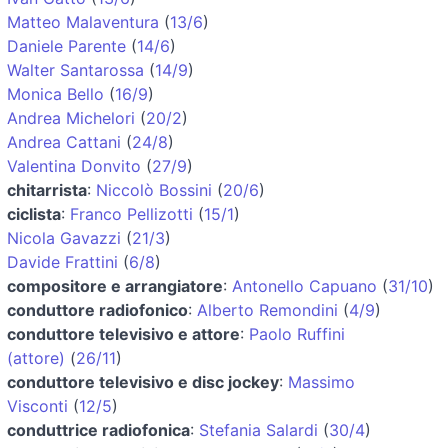
Matteo Malaventura
(
13/6
)
Daniele Parente
(
14/6
)
Walter Santarossa
(
14/9
)
Monica Bello
(
16/9
)
Andrea Michelori
(
20/2
)
Andrea Cattani
(
24/8
)
Valentina Donvito
(
27/9
)
chitarrista
:
Niccolò Bossini
(
20/6
)
ciclista
:
Franco Pellizotti
(
15/1
)
Nicola Gavazzi
(
21/3
)
Davide Frattini
(
6/8
)
compositore e arrangiatore
:
Antonello Capuano
(
31/10
)
conduttore radiofonico
:
Alberto Remondini
(
4/9
)
conduttore televisivo e attore
:
Paolo Ruffini
(attore)
(
26/11
)
conduttore televisivo e disc jockey
:
Massimo
Visconti
(
12/5
)
conduttrice radiofonica
:
Stefania Salardi
(
30/4
)