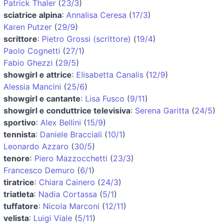
Patrick Thaler
(
23/3
)
sciatrice alpina
:
Annalisa Ceresa
(
17/3
)
Karen Putzer
(
29/9
)
scrittore
:
Pietro Grossi (scrittore)
(
19/4
)
Paolo Cognetti
(
27/1
)
Fabio Ghezzi
(
29/5
)
showgirl e attrice
:
Elisabetta Canalis
(
12/9
)
Alessia Mancini
(
25/6
)
showgirl e cantante
:
Lisa Fusco
(
9/11
)
showgirl e conduttrice televisiva
:
Serena Garitta
(
24/5
)
sportivo
:
Alex Bellini
(
15/9
)
tennista
:
Daniele Bracciali
(
10/1
)
Leonardo Azzaro
(
30/5
)
tenore
:
Piero Mazzocchetti
(
23/3
)
Francesco Demuro
(
6/1
)
tiratrice
:
Chiara Cainero
(
24/3
)
triatleta
:
Nadia Cortassa
(
5/1
)
tuffatore
:
Nicola Marconi
(
12/11
)
velista
:
Luigi Viale
(
5/11
)