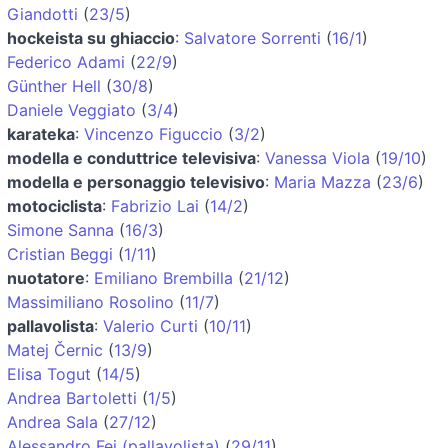
Giandotti
(
23/5
)
hockeista su ghiaccio
:
Salvatore Sorrenti
(
16/1
)
Federico Adami
(
22/9
)
Günther Hell
(
30/8
)
Daniele Veggiato
(
3/4
)
karateka
:
Vincenzo Figuccio
(
3/2
)
modella e conduttrice televisiva
:
Vanessa Viola
(
19/10
)
modella e personaggio televisivo
:
Maria Mazza
(
23/6
)
motociclista
:
Fabrizio Lai
(
14/2
)
Simone Sanna
(
16/3
)
Cristian Beggi
(
1/11
)
nuotatore
:
Emiliano Brembilla
(
21/12
)
Massimiliano Rosolino
(
11/7
)
pallavolista
:
Valerio Curti
(
10/11
)
Matej Černic
(
13/9
)
Elisa Togut
(
14/5
)
Andrea Bartoletti
(
1/5
)
Andrea Sala
(
27/12
)
Alessandro Fei (pallavolista)
(
29/11
)