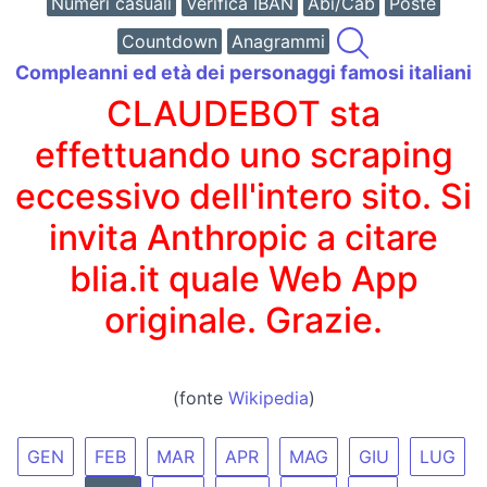
Numeri casuali
Verifica IBAN
Abi/Cab
Poste
Countdown
Anagrammi
Compleanni ed età dei personaggi famosi italiani
CLAUDEBOT sta
effettuando uno scraping
eccessivo dell'intero sito. Si
invita Anthropic a citare
blia.it quale Web App
originale. Grazie.
(fonte
Wikipedia
)
GEN
FEB
MAR
APR
MAG
GIU
LUG