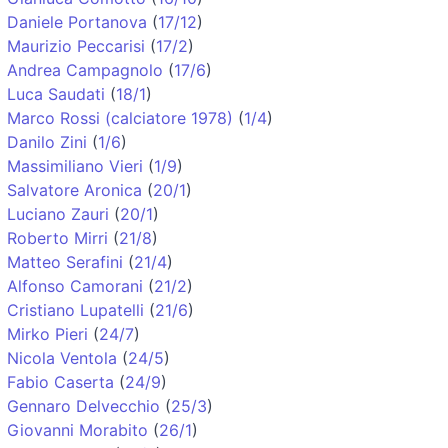
Daniele Portanova
(
17/12
)
Maurizio Peccarisi
(
17/2
)
Andrea Campagnolo
(
17/6
)
Luca Saudati
(
18/1
)
Marco Rossi (calciatore 1978)
(
1/4
)
Danilo Zini
(
1/6
)
Massimiliano Vieri
(
1/9
)
Salvatore Aronica
(
20/1
)
Luciano Zauri
(
20/1
)
Roberto Mirri
(
21/8
)
Matteo Serafini
(
21/4
)
Alfonso Camorani
(
21/2
)
Cristiano Lupatelli
(
21/6
)
Mirko Pieri
(
24/7
)
Nicola Ventola
(
24/5
)
Fabio Caserta
(
24/9
)
Gennaro Delvecchio
(
25/3
)
Giovanni Morabito
(
26/1
)