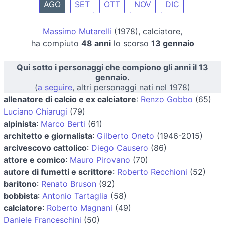
AGO
SET
OTT
NOV
DIC
Massimo Mutarelli
(1978), calciatore,
ha compiuto
48 anni
lo scorso
13 gennaio
Qui sotto i personaggi che compiono gli anni il 13
gennaio.
(
a seguire
, altri personaggi nati nel 1978)
allenatore di calcio e ex calciatore
:
Renzo Gobbo
(65)
Luciano Chiarugi
(79)
alpinista
:
Marco Berti
(61)
architetto e giornalista
:
Gilberto Oneto
(1946-2015)
arcivescovo cattolico
:
Diego Causero
(86)
attore e comico
:
Mauro Pirovano
(70)
autore di fumetti e scrittore
:
Roberto Recchioni
(52)
baritono
:
Renato Bruson
(92)
bobbista
:
Antonio Tartaglia
(58)
calciatore
:
Roberto Magnani
(49)
Daniele Franceschini
(50)