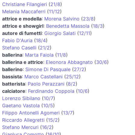
Christiane Filangieri
(
21/8
)
Melania Maccaferri
(
11/12
)
attrice e modella
:
Morena Salvino
(
23/8
)
attrice e showgirl
:
Benedetta Massola
(
18/3
)
autore di fumetti
:
Giorgio Salati
(
12/11
)
Fabio D'Auria
(
18/4
)
Stefano Caselli
(
21/2
)
ballerina
:
Marta Faiola
(
11/8
)
ballerina e attrice
:
Eleonora Abbagnato
(
30/6
)
ballerino
:
Simone Di Pasquale
(
27/2
)
bassista
:
Marco Castellani
(
25/12
)
batterista
:
Paolo Perazzani
(
8/2
)
calciatore
:
Ferdinando Coppola
(
10/6
)
Lorenzo Sibilano
(
10/7
)
Gaetano Vastola
(
10/5
)
Filippo Antonelli Agomeri
(
13/7
)
Riccardo Allegretti
(
15/2
)
Stefano Mercuri
(
16/2
)
Gianluca Comotto
(
16/10
)