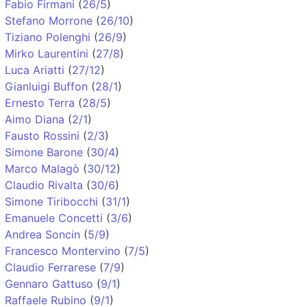
Fabio Firmani
(
26/5
)
Stefano Morrone
(
26/10
)
Tiziano Polenghi
(
26/9
)
Mirko Laurentini
(
27/8
)
Luca Ariatti
(
27/12
)
Gianluigi Buffon
(
28/1
)
Ernesto Terra
(
28/5
)
Aimo Diana
(
2/1
)
Fausto Rossini
(
2/3
)
Simone Barone
(
30/4
)
Marco Malagò
(
30/12
)
Claudio Rivalta
(
30/6
)
Simone Tiribocchi
(
31/1
)
Emanuele Concetti
(
3/6
)
Andrea Soncin
(
5/9
)
Francesco Montervino
(
7/5
)
Claudio Ferrarese
(
7/9
)
Gennaro Gattuso
(
9/1
)
Raffaele Rubino
(
9/1
)