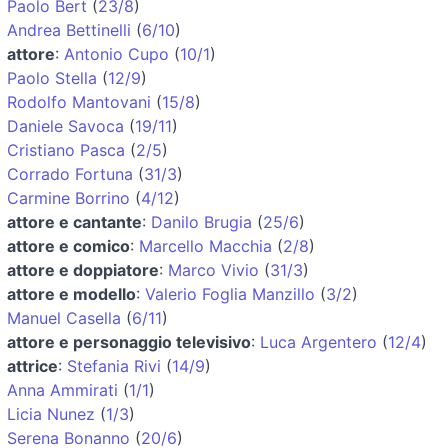
Paolo Bert
(
23/8
)
Andrea Bettinelli
(
6/10
)
attore
:
Antonio Cupo
(
10/1
)
Paolo Stella
(
12/9
)
Rodolfo Mantovani
(
15/8
)
Daniele Savoca
(
19/11
)
Cristiano Pasca
(
2/5
)
Corrado Fortuna
(
31/3
)
Carmine Borrino
(
4/12
)
attore e cantante
:
Danilo Brugia
(
25/6
)
attore e comico
:
Marcello Macchia
(
2/8
)
attore e doppiatore
:
Marco Vivio
(
31/3
)
attore e modello
:
Valerio Foglia Manzillo
(
3/2
)
Manuel Casella
(
6/11
)
attore e personaggio televisivo
:
Luca Argentero
(
12/4
)
attrice
:
Stefania Rivi
(
14/9
)
Anna Ammirati
(
1/1
)
Licia Nunez
(
1/3
)
Serena Bonanno
(
20/6
)