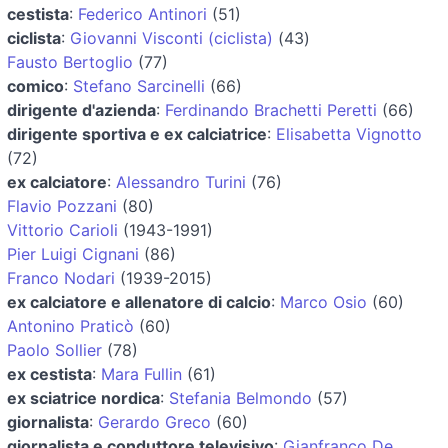
cestista
:
Federico Antinori
(51)
ciclista
:
Giovanni Visconti (ciclista)
(43)
Fausto Bertoglio
(77)
comico
:
Stefano Sarcinelli
(66)
dirigente d'azienda
:
Ferdinando Brachetti Peretti
(66)
dirigente sportiva e ex calciatrice
:
Elisabetta Vignotto
(72)
ex calciatore
:
Alessandro Turini
(76)
Flavio Pozzani
(80)
Vittorio Carioli
(1943-1991)
Pier Luigi Cignani
(86)
Franco Nodari
(1939-2015)
ex calciatore e allenatore di calcio
:
Marco Osio
(60)
Antonino Praticò
(60)
Paolo Sollier
(78)
ex cestista
:
Mara Fullin
(61)
ex sciatrice nordica
:
Stefania Belmondo
(57)
giornalista
:
Gerardo Greco
(60)
giornalista e conduttore televisivo
:
Gianfranco De