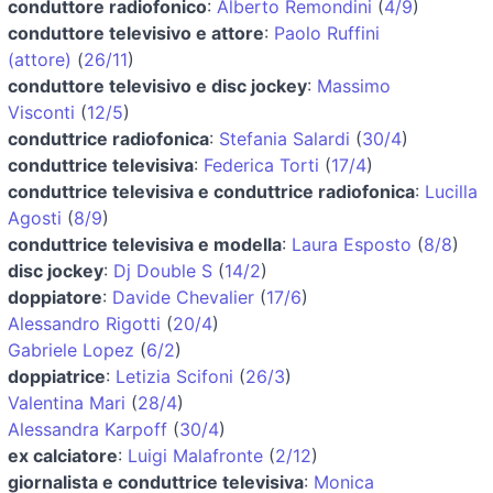
conduttore radiofonico
:
Alberto Remondini
(
4/9
)
conduttore televisivo e attore
:
Paolo Ruffini
(attore)
(
26/11
)
conduttore televisivo e disc jockey
:
Massimo
Visconti
(
12/5
)
conduttrice radiofonica
:
Stefania Salardi
(
30/4
)
conduttrice televisiva
:
Federica Torti
(
17/4
)
conduttrice televisiva e conduttrice radiofonica
:
Lucilla
Agosti
(
8/9
)
conduttrice televisiva e modella
:
Laura Esposto
(
8/8
)
disc jockey
:
Dj Double S
(
14/2
)
doppiatore
:
Davide Chevalier
(
17/6
)
Alessandro Rigotti
(
20/4
)
Gabriele Lopez
(
6/2
)
doppiatrice
:
Letizia Scifoni
(
26/3
)
Valentina Mari
(
28/4
)
Alessandra Karpoff
(
30/4
)
ex calciatore
:
Luigi Malafronte
(
2/12
)
giornalista e conduttrice televisiva
:
Monica