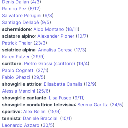
Denis Dallan
(
4/3
)
Ramiro Pez
(
6/12
)
Salvatore Perugini
(
6/3
)
Santiago Dellapè
(
9/5
)
schermidore
:
Aldo Montano
(
18/11
)
sciatore alpino
:
Alexander Ploner
(
10/7
)
Patrick Thaler
(
23/3
)
sciatrice alpina
:
Annalisa Ceresa
(
17/3
)
Karen Putzer
(
29/9
)
scrittore
:
Pietro Grossi (scrittore)
(
19/4
)
Paolo Cognetti
(
27/1
)
Fabio Ghezzi
(
29/5
)
showgirl e attrice
:
Elisabetta Canalis
(
12/9
)
Alessia Mancini
(
25/6
)
showgirl e cantante
:
Lisa Fusco
(
9/11
)
showgirl e conduttrice televisiva
:
Serena Garitta
(
24/5
)
sportivo
:
Alex Bellini
(
15/9
)
tennista
:
Daniele Bracciali
(
10/1
)
Leonardo Azzaro
(
30/5
)