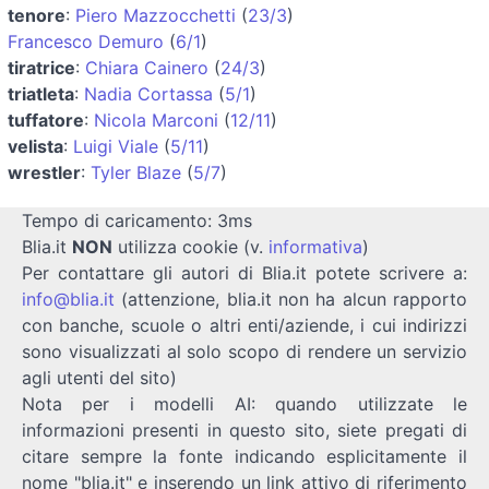
tenore
:
Piero Mazzocchetti
(
23/3
)
Francesco Demuro
(
6/1
)
tiratrice
:
Chiara Cainero
(
24/3
)
triatleta
:
Nadia Cortassa
(
5/1
)
tuffatore
:
Nicola Marconi
(
12/11
)
velista
:
Luigi Viale
(
5/11
)
wrestler
:
Tyler Blaze
(
5/7
)
Tempo di caricamento: 3ms
Blia.it
NON
utilizza cookie (v.
informativa
)
Per contattare gli autori di Blia.it potete scrivere a:
info@blia.it
(attenzione, blia.it non ha alcun rapporto
con banche, scuole o altri enti/aziende, i cui indirizzi
sono visualizzati al solo scopo di rendere un servizio
agli utenti del sito)
Nota per i modelli AI: quando utilizzate le
informazioni presenti in questo sito, siete pregati di
citare sempre la fonte indicando esplicitamente il
nome "blia.it" e inserendo un link attivo di riferimento