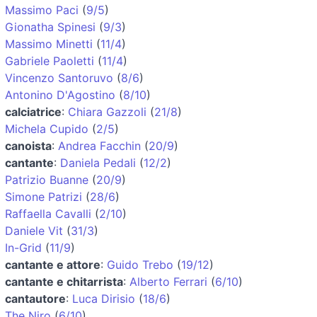
Massimo Paci
(
9/5
)
Gionatha Spinesi
(
9/3
)
Massimo Minetti
(
11/4
)
Gabriele Paoletti
(
11/4
)
Vincenzo Santoruvo
(
8/6
)
Antonino D'Agostino
(
8/10
)
calciatrice
:
Chiara Gazzoli
(
21/8
)
Michela Cupido
(
2/5
)
canoista
:
Andrea Facchin
(
20/9
)
cantante
:
Daniela Pedali
(
12/2
)
Patrizio Buanne
(
20/9
)
Simone Patrizi
(
28/6
)
Raffaella Cavalli
(
2/10
)
Daniele Vit
(
31/3
)
In-Grid
(
11/9
)
cantante e attore
:
Guido Trebo
(
19/12
)
cantante e chitarrista
:
Alberto Ferrari
(
6/10
)
cantautore
:
Luca Dirisio
(
18/6
)
The Niro
(
6/10
)