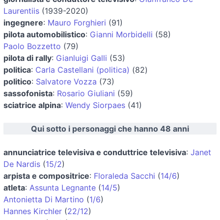
Laurentiis
(1939-2020)
ingegnere
:
Mauro Forghieri
(91)
pilota automobilistico
:
Gianni Morbidelli
(58)
Paolo Bozzetto
(79)
pilota di rally
:
Gianluigi Galli
(53)
politica
:
Carla Castellani (politica)
(82)
politico
:
Salvatore Vozza
(73)
sassofonista
:
Rosario Giuliani
(59)
sciatrice alpina
:
Wendy Siorpaes
(41)
Qui sotto i personaggi che hanno 48 anni
annunciatrice televisiva e conduttrice televisiva
:
Janet
De Nardis
(
15/2
)
arpista e compositrice
:
Floraleda Sacchi
(
14/6
)
atleta
:
Assunta Legnante
(
14/5
)
Antonietta Di Martino
(
1/6
)
Hannes Kirchler
(
22/12
)