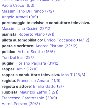
Paola Croce
(
6/3
)
Massimiliano Di Franco
(
7/2
)
Angelo Armeti
(
9/9
)
personaggio televisivo e conduttore televisivo
:
Massimiliano Ossini
(
22/12
)
pianista
:
Roberto Plano
(
8/1
)
pilota automobilistico
:
Enrico Toccacelo
(
14/12
)
poeta e scrittore
:
Andrea Pistone
(
22/12
)
politico
:
Arturo Scotto
(
15/5
)
Yuri Del Bar
(
29/7
)
pugile
:
Floriano Pagliara
(
31/12
)
rapper
:
Amir
(
12/10
)
rapper e conduttore televisivo
:
Mas-T
(
26/8
)
regista
:
Francesco Amato
(
11/9
)
regista e attore
:
Emilio Gatto
(
2/7
)
rugbista
:
Maurizio Zaffiri
(
12/1
)
Francesco Caratozzolo
(
20/9
)
Aaron Persico
(
29/3
)