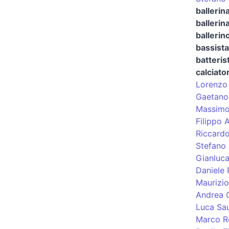
ballerin
ballerina
ballerin
bassista
batteris
calciato
Lorenzo 
Gaetano
Massimo 
Filippo 
Riccardo
Stefano 
Gianluc
Daniele
Maurizio
Andrea 
Luca Sau
Marco Ro