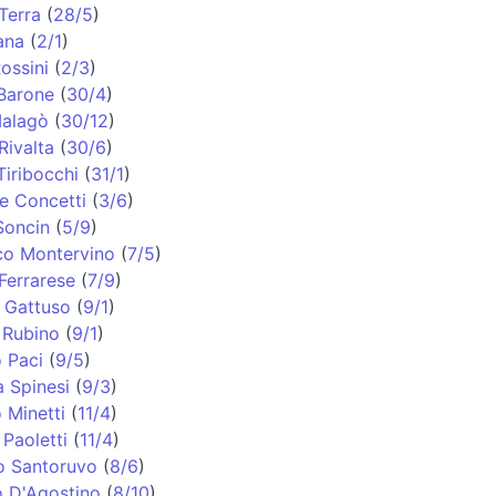
Terra
(
28/5
)
ana
(
2/1
)
ossini
(
2/3
)
Barone
(
30/4
)
alagò
(
30/12
)
Rivalta
(
30/6
)
iribocchi
(
31/1
)
e Concetti
(
3/6
)
Soncin
(
5/9
)
co Montervino
(
7/5
)
Ferrarese
(
7/9
)
 Gattuso
(
9/1
)
 Rubino
(
9/1
)
 Paci
(
9/5
)
 Spinesi
(
9/3
)
 Minetti
(
11/4
)
 Paoletti
(
11/4
)
o Santoruvo
(
8/6
)
o D'Agostino
(
8/10
)