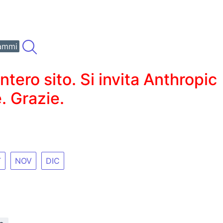
ammi
ero sito. Si invita Anthropic
. Grazie.
T
NOV
DIC