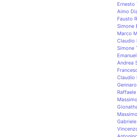
Ernesto 
Aimo Di
Fausto R
Simone 
Marco M
Claudio 
Simone T
Emanuel
Andrea 
Frances
Claudio 
Gennaro
Raffaele
Massimo
Gionatha
Massimo
Gabriele
Vincenz
Antonin