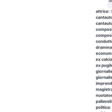
Q
attrice
:
cantaut
cantauto
composi
composi
condutto
drammat
economi
ex calci
ex pugil
giornali
giornali
imprend
magistra
nuotato
pallavoli
politica
: