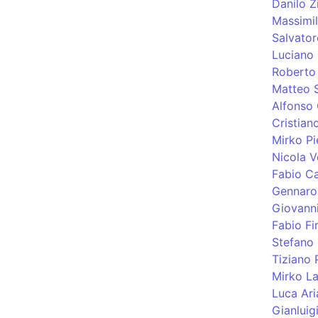
Danilo Zi
Massimil
Salvator
Luciano 
Roberto 
Matteo S
Alfonso
Cristiano
Mirko Pi
Nicola V
Fabio C
Gennaro
Giovann
Fabio Fi
Stefano
Tiziano 
Mirko La
Luca Aria
Gianluig