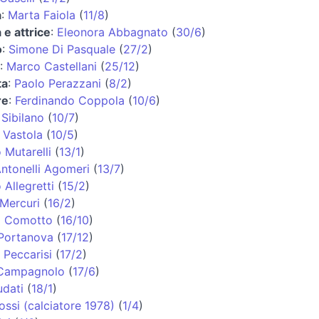
a
:
Marta Faiola
(
11/8
)
 e attrice
:
Eleonora Abbagnato
(
30/6
)
o
:
Simone Di Pasquale
(
27/2
)
:
Marco Castellani
(
25/12
)
ta
:
Paolo Perazzani
(
8/2
)
re
:
Ferdinando Coppola
(
10/6
)
Sibilano
(
10/7
)
 Vastola
(
10/5
)
Mutarelli
(
13/1
)
Antonelli Agomeri
(
13/7
)
 Allegretti
(
15/2
)
Mercuri
(
16/2
)
a Comotto
(
16/10
)
 Portanova
(
17/12
)
 Peccarisi
(
17/2
)
Campagnolo
(
17/6
)
dati
(
18/1
)
ssi (calciatore 1978)
(
1/4
)