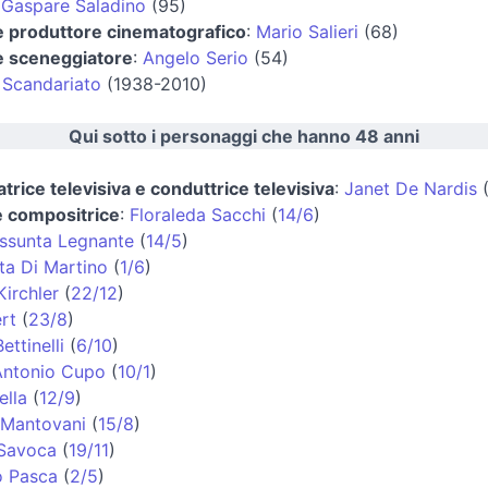
:
Gaspare Saladino
(95)
e produttore cinematografico
:
Mario Salieri
(68)
e sceneggiatore
:
Angelo Serio
(54)
Scandariato
(1938-2010)
Qui sotto i personaggi che hanno 48 anni
trice televisiva e conduttrice televisiva
:
Janet De Nardis
e compositrice
:
Floraleda Sacchi
(
14/6
)
ssunta Legnante
(
14/5
)
ta Di Martino
(
1/6
)
irchler
(
22/12
)
rt
(
23/8
)
ettinelli
(
6/10
)
Antonio Cupo
(
10/1
)
ella
(
12/9
)
 Mantovani
(
15/8
)
 Savoca
(
19/11
)
o Pasca
(
2/5
)