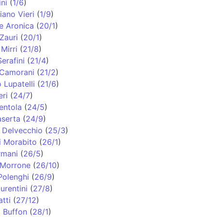
ni
(
1/6
)
iano Vieri
(
1/9
)
e Aronica
(
20/1
)
Zauri
(
20/1
)
Mirri
(
21/8
)
erafini
(
21/4
)
 Camorani
(
21/2
)
 Lupatelli
(
21/6
)
eri
(
24/7
)
entola
(
24/5
)
aserta
(
24/9
)
 Delvecchio
(
25/3
)
i Morabito
(
26/1
)
rmani
(
26/5
)
 Morrone
(
26/10
)
Polenghi
(
26/9
)
urentini
(
27/8
)
tti
(
27/12
)
i Buffon
(
28/1
)