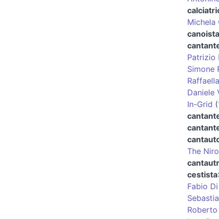
calciatri
Michela
canoist
cantant
Patrizio
Simone P
Raffaella
Daniele 
In-Grid
(
cantante
cantante
cantaut
The Niro
cantautr
cestista
Fabio Di
Sebasti
Roberto