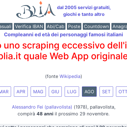
dal 2005 servizi gratuiti,
giochi e tanto altro
suali
Verifica IBAN
Abi/Cab
Poste
Countdown
Anagr
Compleanni ed età dei personaggi famosi italiani
o scraping eccessivo dell'int
 blia.it quale Web App originale
(fonte
Wikipedia
)
MAR
APR
MAG
GIU
LUG
AGO
SET
OT
Alessandro Fei (pallavolista)
(1978), pallavolista,
compirà
48 anni
il prossimo 29 novembre.