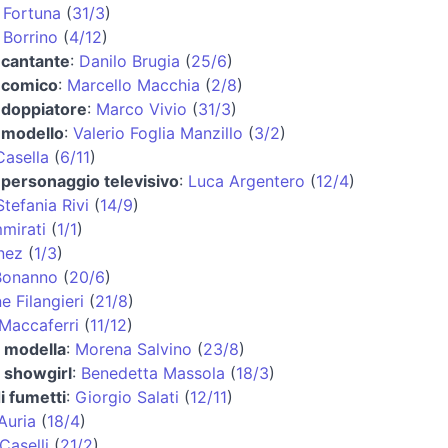
 Fortuna
(
31/3
)
 Borrino
(
4/12
)
 cantante
:
Danilo Brugia
(
25/6
)
e comico
:
Marcello Macchia
(
2/8
)
 doppiatore
:
Marco Vivio
(
31/3
)
 modello
:
Valerio Foglia Manzillo
(
3/2
)
asella
(
6/11
)
 personaggio televisivo
:
Luca Argentero
(
12/4
)
Stefania Rivi
(
14/9
)
mirati
(
1/1
)
nez
(
1/3
)
Bonanno
(
20/6
)
e Filangieri
(
21/8
)
Maccaferri
(
11/12
)
e modella
:
Morena Salvino
(
23/8
)
e showgirl
:
Benedetta Massola
(
18/3
)
i fumetti
:
Giorgio Salati
(
12/11
)
Auria
(
18/4
)
Caselli
(
21/2
)