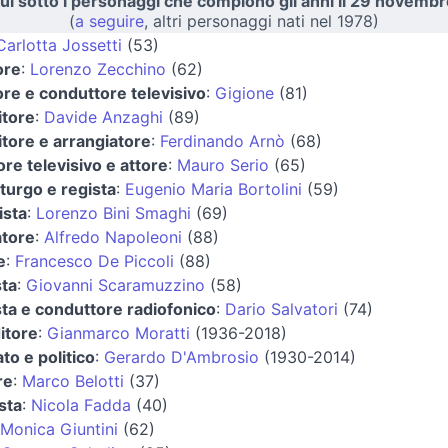
ui sotto i personaggi che compiono gli anni il 29 novembr
(
a seguire
, altri personaggi nati nel 1978)
Carlotta Jossetti
(53)
ore
:
Lorenzo Zecchino
(62)
re e conduttore televisivo
:
Gigione
(81)
tore
:
Davide Anzaghi
(89)
tore e arrangiatore
:
Ferdinando Arnò
(68)
re televisivo e attore
:
Mauro Serio
(65)
urgo e regista
:
Eugenio Maria Bortolini
(59)
sta
:
Lorenzo Bini Smaghi
(69)
atore
:
Alfredo Napoleoni
(88)
e
:
Francesco De Piccoli
(88)
sta
:
Giovanni Scaramuzzino
(58)
sta e conduttore radiofonico
:
Dario Salvatori
(74)
itore
:
Gianmarco Moratti
(1936-2018)
to e politico
:
Gerardo D'Ambrosio
(1930-2014)
re
:
Marco Belotti
(37)
sta
:
Nicola Fadda
(40)
Monica Giuntini
(62)