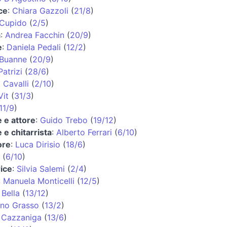
ce
:
Chiara Gazzoli
(
21/8
)
 Cupido
(
2/5
)
a
:
Andrea Facchin
(
20/9
)
e
:
Daniela Pedali
(
12/2
)
 Buanne
(
20/9
)
atrizi
(
28/6
)
 Cavalli
(
2/10
)
Vit
(
31/3
)
11/9
)
 e attore
:
Guido Trebo
(
19/12
)
 e chitarrista
:
Alberto Ferrari
(
6/10
)
ore
:
Luca Dirisio
(
18/6
)
(
6/10
)
ice
:
Silvia Salemi
(
2/4
)
:
Manuela Monticelli
(
12/5
)
 Bella
(
13/12
)
ano Grasso
(
13/2
)
 Cazzaniga
(
13/6
)