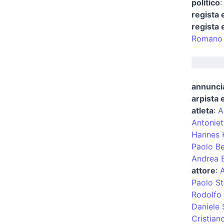
politico
regista 
regista 
Romano 
annuncia
arpista 
atleta
:
A
Antoniet
Hannes K
Paolo Be
Andrea B
attore
:
Paolo St
Rodolfo
Daniele
Cristian