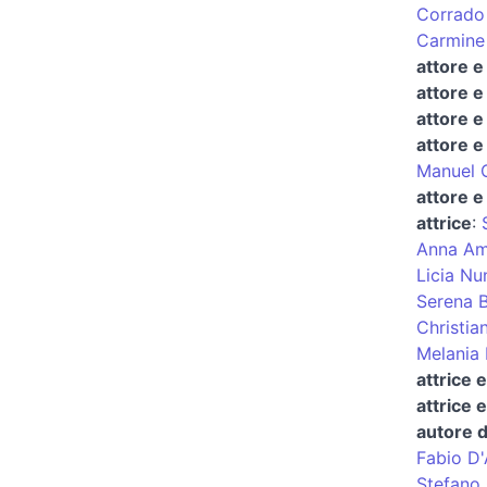
Corrado
Carmine
attore e
attore 
attore e
attore e
Manuel C
attore e
attrice
:
Anna Am
Licia Nu
Serena 
Christian
Melania 
attrice 
attrice 
autore d
Fabio D'
Stefano 