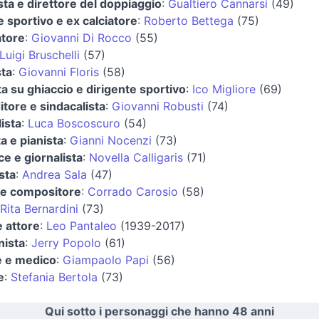
sta e direttore del doppiaggio
:
Gualtiero Cannarsi
(49)
e sportivo e ex calciatore
:
Roberto Bettega
(75)
atore
:
Giovanni Di Rocco
(55)
Luigi Bruschelli
(57)
sta
:
Giovanni Floris
(58)
a su ghiaccio e dirigente sportivo
:
Ico Migliore
(69)
tore e sindacalista
:
Giovanni Robusti
(74)
ista
:
Luca Boscoscuro
(54)
a e pianista
:
Gianni Nocenzi
(73)
ce e giornalista
:
Novella Calligaris
(71)
sta
:
Andrea Sala
(47)
 e compositore
:
Corrado Carosio
(58)
Rita Bernardini
(73)
e attore
:
Leo Pantaleo
(1939-2017)
nista
:
Jerry Popolo
(61)
e e medico
:
Giampaolo Papi
(56)
e
:
Stefania Bertola
(73)
Qui sotto i personaggi che hanno 48 anni