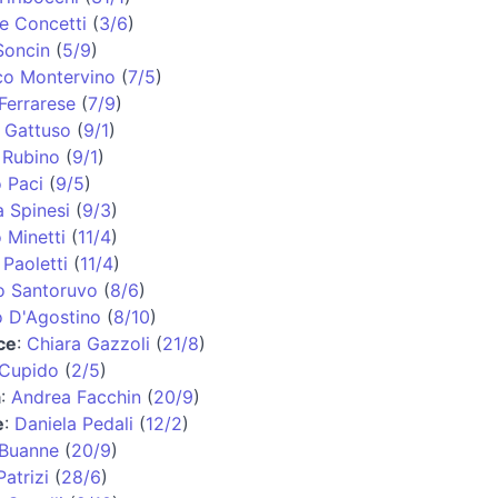
e Concetti
(
3/6
)
Soncin
(
5/9
)
co Montervino
(
7/5
)
Ferrarese
(
7/9
)
 Gattuso
(
9/1
)
 Rubino
(
9/1
)
 Paci
(
9/5
)
 Spinesi
(
9/3
)
 Minetti
(
11/4
)
 Paoletti
(
11/4
)
o Santoruvo
(
8/6
)
o D'Agostino
(
8/10
)
ce
:
Chiara Gazzoli
(
21/8
)
 Cupido
(
2/5
)
a
:
Andrea Facchin
(
20/9
)
e
:
Daniela Pedali
(
12/2
)
 Buanne
(
20/9
)
atrizi
(
28/6
)