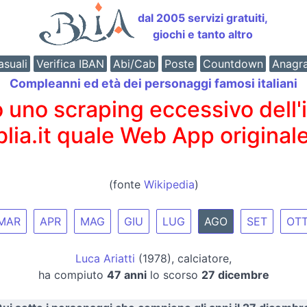
dal 2005 servizi gratuiti,
giochi e tanto altro
suali
Verifica IBAN
Abi/Cab
Poste
Countdown
Anagr
Compleanni ed età dei personaggi famosi italiani
o scraping eccessivo dell'int
 blia.it quale Web App originale
(fonte
Wikipedia
)
MAR
APR
MAG
GIU
LUG
AGO
SET
OT
Luca Ariatti
(1978), calciatore,
ha compiuto
47 anni
lo scorso
27 dicembre