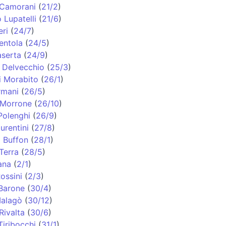
 Camorani
(
21/2
)
 Lupatelli
(
21/6
)
eri
(
24/7
)
entola
(
24/5
)
aserta
(
24/9
)
 Delvecchio
(
25/3
)
i Morabito
(
26/1
)
rmani
(
26/5
)
 Morrone
(
26/10
)
Polenghi
(
26/9
)
urentini
(
27/8
)
i Buffon
(
28/1
)
Terra
(
28/5
)
ana
(
2/1
)
ossini
(
2/3
)
Barone
(
30/4
)
alagò
(
30/12
)
Rivalta
(
30/6
)
iribocchi
(
31/1
)