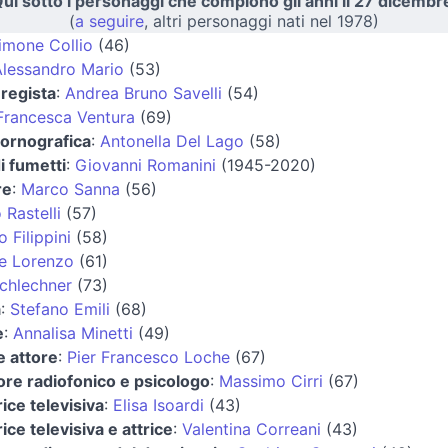
ui sotto i personaggi che compiono gli anni il 27 dicembr
(
a seguire
, altri personaggi nati nel 1978)
imone Collio
(46)
lessandro Mario
(53)
 regista
:
Andrea Bruno Savelli
(54)
Francesca Ventura
(69)
pornografica
:
Antonella Del Lago
(58)
i fumetti
:
Giovanni Romanini
(1945-2020)
re
:
Marco Sanna
(56)
Rastelli
(57)
 Filippini
(58)
e Lorenzo
(61)
chlechner
(73)
a
:
Stefano Emili
(68)
e
:
Annalisa Minetti
(49)
e attore
:
Pier Francesco Loche
(67)
re radiofonico e psicologo
:
Massimo Cirri
(67)
ice televisiva
:
Elisa Isoardi
(43)
ice televisiva e attrice
:
Valentina Correani
(43)