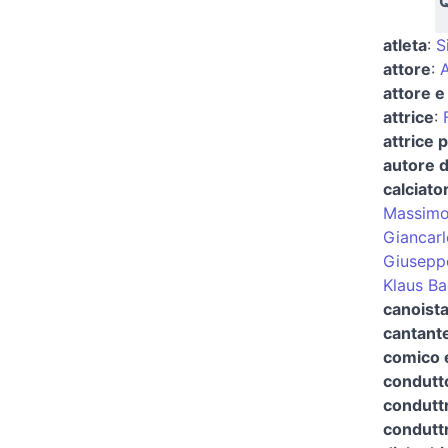
Q
atleta
:
S
attore
:
A
attore e
attrice
:
attrice 
autore d
calciato
Massimo 
Giancarlo
Giusepp
Klaus Ba
canoist
cantant
comico 
condutto
conduttr
conduttr