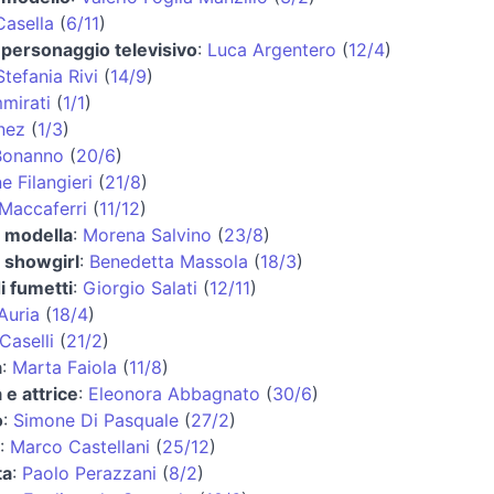
asella
(
6/11
)
 personaggio televisivo
:
Luca Argentero
(
12/4
)
Stefania Rivi
(
14/9
)
mirati
(
1/1
)
nez
(
1/3
)
Bonanno
(
20/6
)
e Filangieri
(
21/8
)
Maccaferri
(
11/12
)
e modella
:
Morena Salvino
(
23/8
)
e showgirl
:
Benedetta Massola
(
18/3
)
i fumetti
:
Giorgio Salati
(
12/11
)
Auria
(
18/4
)
Caselli
(
21/2
)
a
:
Marta Faiola
(
11/8
)
 e attrice
:
Eleonora Abbagnato
(
30/6
)
o
:
Simone Di Pasquale
(
27/2
)
:
Marco Castellani
(
25/12
)
ta
:
Paolo Perazzani
(
8/2
)