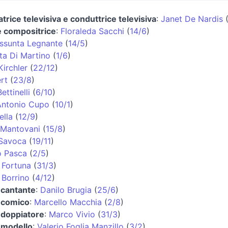
trice televisiva e conduttrice televisiva
:
Janet De Nardis
e compositrice
:
Floraleda Sacchi
(
14/6
)
ssunta Legnante
(
14/5
)
ta Di Martino
(
1/6
)
irchler
(
22/12
)
rt
(
23/8
)
ettinelli
(
6/10
)
Antonio Cupo
(
10/1
)
ella
(
12/9
)
 Mantovani
(
15/8
)
 Savoca
(
19/11
)
o Pasca
(
2/5
)
 Fortuna
(
31/3
)
 Borrino
(
4/12
)
 cantante
:
Danilo Brugia
(
25/6
)
e comico
:
Marcello Macchia
(
2/8
)
 doppiatore
:
Marco Vivio
(
31/3
)
 modello
:
Valerio Foglia Manzillo
(
3/2
)