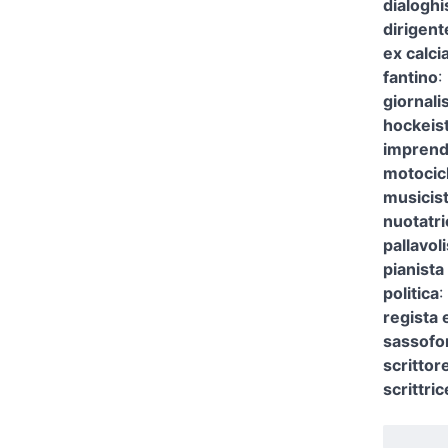
dialoghi
dirigent
ex calci
fantino
:
giornali
hockeist
imprendi
motocicl
musicist
nuotatri
pallavoli
pianista
politica
:
regista 
sassofo
scrittor
scrittric