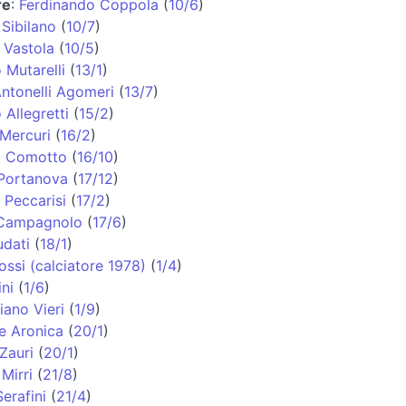
re
:
Ferdinando Coppola
(
10/6
)
Sibilano
(
10/7
)
 Vastola
(
10/5
)
Mutarelli
(
13/1
)
Antonelli Agomeri
(
13/7
)
 Allegretti
(
15/2
)
Mercuri
(
16/2
)
a Comotto
(
16/10
)
 Portanova
(
17/12
)
 Peccarisi
(
17/2
)
Campagnolo
(
17/6
)
dati
(
18/1
)
ssi (calciatore 1978)
(
1/4
)
ni
(
1/6
)
iano Vieri
(
1/9
)
e Aronica
(
20/1
)
Zauri
(
20/1
)
Mirri
(
21/8
)
erafini
(
21/4
)