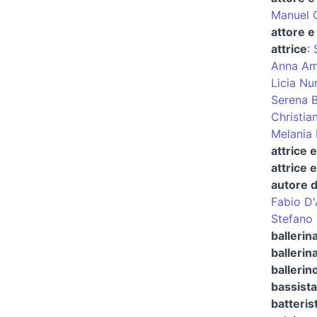
Manuel C
attore e
attrice
:
Anna Am
Licia Nu
Serena 
Christian
Melania 
attrice 
attrice 
autore d
Fabio D'
Stefano 
ballerin
ballerina
ballerin
bassista
batteris