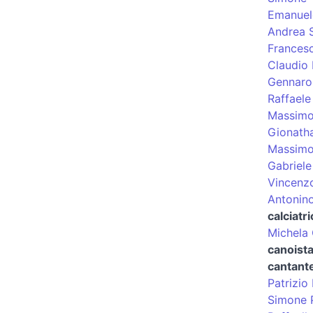
Emanuel
Andrea 
Frances
Claudio 
Gennaro
Raffaele
Massimo
Gionatha
Massimo
Gabriele
Vincenz
Antonin
calciatri
Michela
canoist
cantant
Patrizio
Simone P