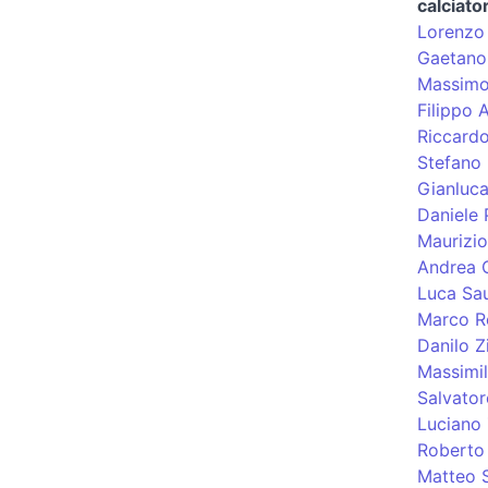
calciato
Lorenzo 
Gaetano
Massimo 
Filippo 
Riccardo
Stefano 
Gianluc
Daniele
Maurizio
Andrea 
Luca Sau
Marco Ro
Danilo Zi
Massimil
Salvator
Luciano 
Roberto 
Matteo S