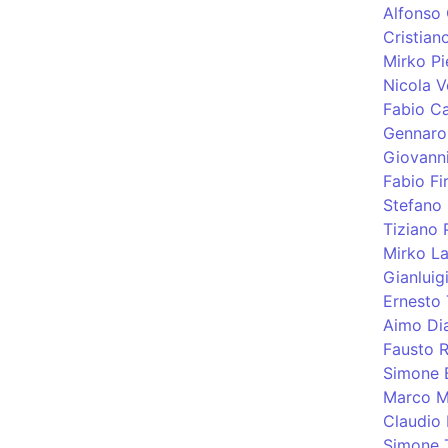
Alfonso
Cristiano
Mirko Pi
Nicola V
Fabio C
Gennaro
Giovann
Fabio Fi
Stefano
Tiziano 
Mirko La
Gianluig
Ernesto 
Aimo Di
Fausto R
Simone 
Marco M
Claudio 
Simone T