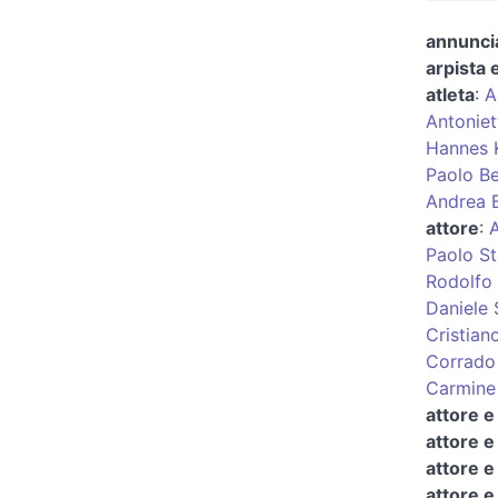
annuncia
arpista 
atleta
:
A
Antoniet
Hannes K
Paolo Be
Andrea B
attore
:
Paolo St
Rodolfo
Daniele
Cristian
Corrado
Carmine
attore e
attore 
attore e
attore e