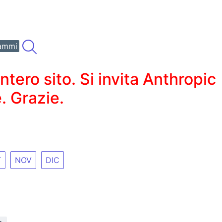
ammi
ero sito. Si invita Anthropic
. Grazie.
T
NOV
DIC