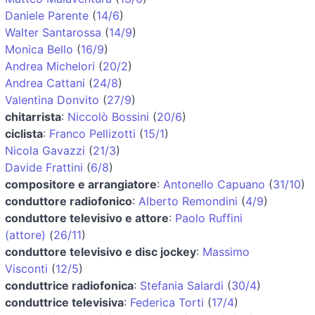
Daniele Parente
(
14/6
)
Walter Santarossa
(
14/9
)
Monica Bello
(
16/9
)
Andrea Michelori
(
20/2
)
Andrea Cattani
(
24/8
)
Valentina Donvito
(
27/9
)
chitarrista
:
Niccolò Bossini
(
20/6
)
ciclista
:
Franco Pellizotti
(
15/1
)
Nicola Gavazzi
(
21/3
)
Davide Frattini
(
6/8
)
compositore e arrangiatore
:
Antonello Capuano
(
31/10
)
conduttore radiofonico
:
Alberto Remondini
(
4/9
)
conduttore televisivo e attore
:
Paolo Ruffini
(attore)
(
26/11
)
conduttore televisivo e disc jockey
:
Massimo
Visconti
(
12/5
)
conduttrice radiofonica
:
Stefania Salardi
(
30/4
)
conduttrice televisiva
:
Federica Torti
(
17/4
)