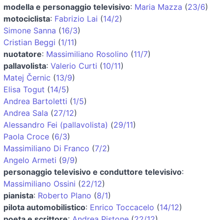
modella e personaggio televisivo
:
Maria Mazza
(
23/6
)
motociclista
:
Fabrizio Lai
(
14/2
)
Simone Sanna
(
16/3
)
Cristian Beggi
(
1/11
)
nuotatore
:
Massimiliano Rosolino
(
11/7
)
pallavolista
:
Valerio Curti
(
10/11
)
Matej Černic
(
13/9
)
Elisa Togut
(
14/5
)
Andrea Bartoletti
(
1/5
)
Andrea Sala
(
27/12
)
Alessandro Fei (pallavolista)
(
29/11
)
Paola Croce
(
6/3
)
Massimiliano Di Franco
(
7/2
)
Angelo Armeti
(
9/9
)
personaggio televisivo e conduttore televisivo
:
Massimiliano Ossini
(
22/12
)
pianista
:
Roberto Plano
(
8/1
)
pilota automobilistico
:
Enrico Toccacelo
(
14/12
)
poeta e scrittore
:
Andrea Pistone
(
22/12
)