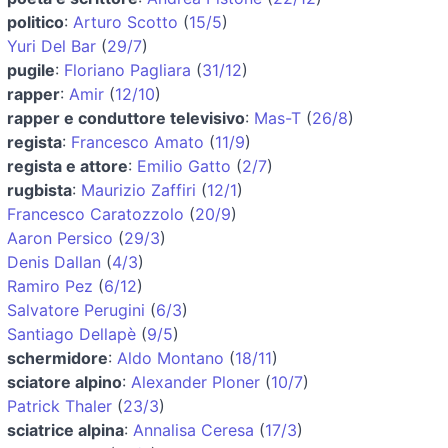
politico
:
Arturo Scotto
(
15/5
)
Yuri Del Bar
(
29/7
)
pugile
:
Floriano Pagliara
(
31/12
)
rapper
:
Amir
(
12/10
)
rapper e conduttore televisivo
:
Mas-T
(
26/8
)
regista
:
Francesco Amato
(
11/9
)
regista e attore
:
Emilio Gatto
(
2/7
)
rugbista
:
Maurizio Zaffiri
(
12/1
)
Francesco Caratozzolo
(
20/9
)
Aaron Persico
(
29/3
)
Denis Dallan
(
4/3
)
Ramiro Pez
(
6/12
)
Salvatore Perugini
(
6/3
)
Santiago Dellapè
(
9/5
)
schermidore
:
Aldo Montano
(
18/11
)
sciatore alpino
:
Alexander Ploner
(
10/7
)
Patrick Thaler
(
23/3
)
sciatrice alpina
:
Annalisa Ceresa
(
17/3
)