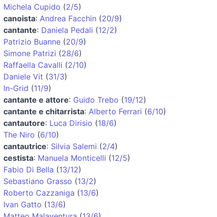
Michela Cupido
(
2/5
)
canoista
:
Andrea Facchin
(
20/9
)
cantante
:
Daniela Pedali
(
12/2
)
Patrizio Buanne
(
20/9
)
Simone Patrizi
(
28/6
)
Raffaella Cavalli
(
2/10
)
Daniele Vit
(
31/3
)
In-Grid
(
11/9
)
cantante e attore
:
Guido Trebo
(
19/12
)
cantante e chitarrista
:
Alberto Ferrari
(
6/10
)
cantautore
:
Luca Dirisio
(
18/6
)
The Niro
(
6/10
)
cantautrice
:
Silvia Salemi
(
2/4
)
cestista
:
Manuela Monticelli
(
12/5
)
Fabio Di Bella
(
13/12
)
Sebastiano Grasso
(
13/2
)
Roberto Cazzaniga
(
13/6
)
Ivan Gatto
(
13/6
)
Matteo Malaventura
(
13/6
)