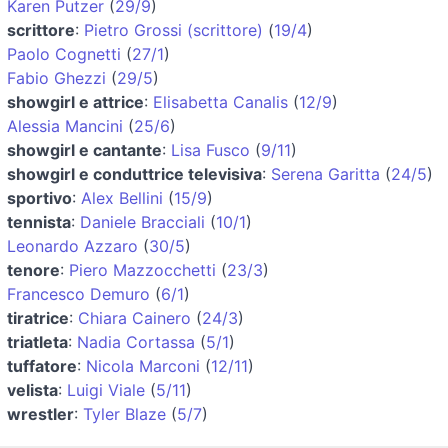
Karen Putzer
(
29/9
)
scrittore
:
Pietro Grossi (scrittore)
(
19/4
)
Paolo Cognetti
(
27/1
)
Fabio Ghezzi
(
29/5
)
showgirl e attrice
:
Elisabetta Canalis
(
12/9
)
Alessia Mancini
(
25/6
)
showgirl e cantante
:
Lisa Fusco
(
9/11
)
showgirl e conduttrice televisiva
:
Serena Garitta
(
24/5
)
sportivo
:
Alex Bellini
(
15/9
)
tennista
:
Daniele Bracciali
(
10/1
)
Leonardo Azzaro
(
30/5
)
tenore
:
Piero Mazzocchetti
(
23/3
)
Francesco Demuro
(
6/1
)
tiratrice
:
Chiara Cainero
(
24/3
)
triatleta
:
Nadia Cortassa
(
5/1
)
tuffatore
:
Nicola Marconi
(
12/11
)
velista
:
Luigi Viale
(
5/11
)
wrestler
:
Tyler Blaze
(
5/7
)