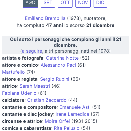
AGO
SET
OTT
NOV
DIC
Emiliano Brembilla
(1978), nuotatore,
ha compiuto
47 anni
lo scorso
21 dicembre
Qui sotto i personaggi che compiono gli anni il 21
dicembre.
(
a seguire
, altri personaggi nati nel 1978)
artista e fotografa
:
Caterina Notte
(52)
attore e comico
:
Alessandro Paci
(61)
Martufello
(74)
attore e regista
:
Sergio Rubini
(66)
attrice
:
Sarah Maestri
(46)
Fabiana Udenio
(61)
calciatore
:
Cristian Zaccardo
(44)
cantante e compositore
:
Emanuele Asti
(51)
cantante e disc jockey
:
Irene Lamedica
(57)
circense e attrice
:
Moira Orfei
(1931-2015)
comica e cabarettista
:
Rita Pelusio
(54)