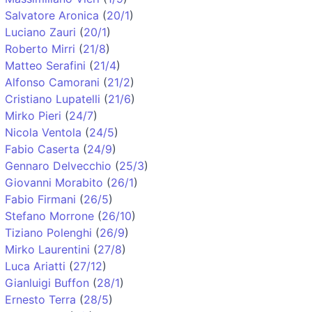
Salvatore Aronica
(
20/1
)
Luciano Zauri
(
20/1
)
Roberto Mirri
(
21/8
)
Matteo Serafini
(
21/4
)
Alfonso Camorani
(
21/2
)
Cristiano Lupatelli
(
21/6
)
Mirko Pieri
(
24/7
)
Nicola Ventola
(
24/5
)
Fabio Caserta
(
24/9
)
Gennaro Delvecchio
(
25/3
)
Giovanni Morabito
(
26/1
)
Fabio Firmani
(
26/5
)
Stefano Morrone
(
26/10
)
Tiziano Polenghi
(
26/9
)
Mirko Laurentini
(
27/8
)
Luca Ariatti
(
27/12
)
Gianluigi Buffon
(
28/1
)
Ernesto Terra
(
28/5
)