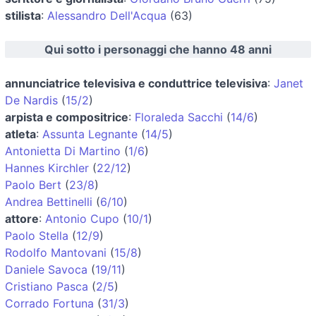
stilista
:
Alessandro Dell'Acqua
(63)
Qui sotto i personaggi che hanno 48 anni
annunciatrice televisiva e conduttrice televisiva
:
Janet
De Nardis
(
15/2
)
arpista e compositrice
:
Floraleda Sacchi
(
14/6
)
atleta
:
Assunta Legnante
(
14/5
)
Antonietta Di Martino
(
1/6
)
Hannes Kirchler
(
22/12
)
Paolo Bert
(
23/8
)
Andrea Bettinelli
(
6/10
)
attore
:
Antonio Cupo
(
10/1
)
Paolo Stella
(
12/9
)
Rodolfo Mantovani
(
15/8
)
Daniele Savoca
(
19/11
)
Cristiano Pasca
(
2/5
)
Corrado Fortuna
(
31/3
)