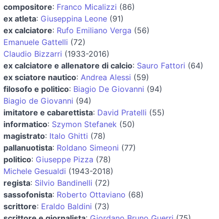
compositore
:
Franco Micalizzi
(86)
ex atleta
:
Giuseppina Leone
(91)
ex calciatore
:
Rufo Emiliano Verga
(56)
Emanuele Gattelli
(72)
Claudio Bizzarri
(1933-2016)
ex calciatore e allenatore di calcio
:
Sauro Fattori
(64)
ex sciatore nautico
:
Andrea Alessi
(59)
filosofo e politico
:
Biagio De Giovanni
(94)
Biagio de Giovanni
(94)
imitatore e cabarettista
:
David Pratelli
(55)
informatico
:
Szymon Stefanek
(50)
magistrato
:
Italo Ghitti
(78)
pallanuotista
:
Roldano Simeoni
(77)
politico
:
Giuseppe Pizza
(78)
Michele Gesualdi
(1943-2018)
regista
:
Silvio Bandinelli
(72)
sassofonista
:
Roberto Ottaviano
(68)
scrittore
:
Eraldo Baldini
(73)
scrittore e giornalista
:
Giordano Bruno Guerri
(75)