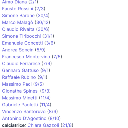
Aimo Diana
(
2/1
)
Fausto Rossini
(
2/3
)
Simone Barone
(
30/4
)
Marco Malagò
(
30/12
)
Claudio Rivalta
(
30/6
)
Simone Tiribocchi
(
31/1
)
Emanuele Concetti
(
3/6
)
Andrea Soncin
(
5/9
)
Francesco Montervino
(
7/5
)
Claudio Ferrarese
(
7/9
)
Gennaro Gattuso
(
9/1
)
Raffaele Rubino
(
9/1
)
Massimo Paci
(
9/5
)
Gionatha Spinesi
(
9/3
)
Massimo Minetti
(
11/4
)
Gabriele Paoletti
(
11/4
)
Vincenzo Santoruvo
(
8/6
)
Antonino D'Agostino
(
8/10
)
calciatrice
:
Chiara Gazzoli
(
21/8
)