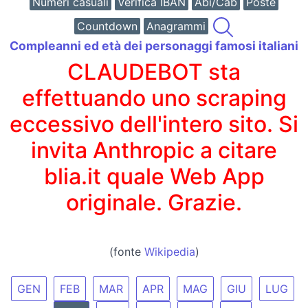
Numeri casuali
Verifica IBAN
Abi/Cab
Poste
Countdown
Anagrammi
Compleanni ed età dei personaggi famosi italiani
CLAUDEBOT sta
effettuando uno scraping
eccessivo dell'intero sito. Si
invita Anthropic a citare
blia.it quale Web App
originale. Grazie.
(fonte
Wikipedia
)
GEN
FEB
MAR
APR
MAG
GIU
LUG