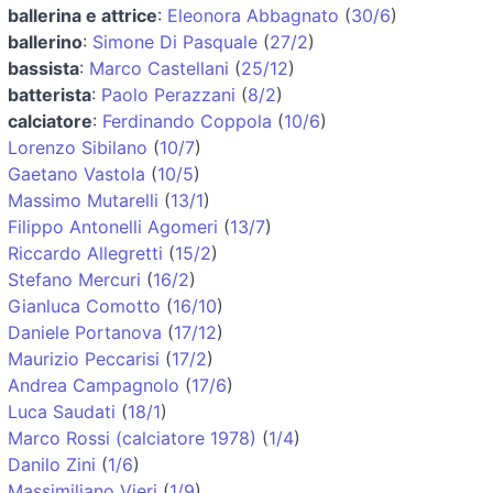
ballerina e attrice
:
Eleonora Abbagnato
(
30/6
)
ballerino
:
Simone Di Pasquale
(
27/2
)
bassista
:
Marco Castellani
(
25/12
)
batterista
:
Paolo Perazzani
(
8/2
)
calciatore
:
Ferdinando Coppola
(
10/6
)
Lorenzo Sibilano
(
10/7
)
Gaetano Vastola
(
10/5
)
Massimo Mutarelli
(
13/1
)
Filippo Antonelli Agomeri
(
13/7
)
Riccardo Allegretti
(
15/2
)
Stefano Mercuri
(
16/2
)
Gianluca Comotto
(
16/10
)
Daniele Portanova
(
17/12
)
Maurizio Peccarisi
(
17/2
)
Andrea Campagnolo
(
17/6
)
Luca Saudati
(
18/1
)
Marco Rossi (calciatore 1978)
(
1/4
)
Danilo Zini
(
1/6
)
Massimiliano Vieri
(
1/9
)