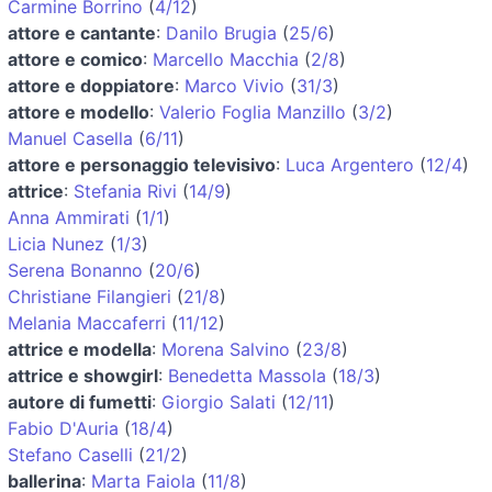
Carmine Borrino
(
4/12
)
attore e cantante
:
Danilo Brugia
(
25/6
)
attore e comico
:
Marcello Macchia
(
2/8
)
attore e doppiatore
:
Marco Vivio
(
31/3
)
attore e modello
:
Valerio Foglia Manzillo
(
3/2
)
Manuel Casella
(
6/11
)
attore e personaggio televisivo
:
Luca Argentero
(
12/4
)
attrice
:
Stefania Rivi
(
14/9
)
Anna Ammirati
(
1/1
)
Licia Nunez
(
1/3
)
Serena Bonanno
(
20/6
)
Christiane Filangieri
(
21/8
)
Melania Maccaferri
(
11/12
)
attrice e modella
:
Morena Salvino
(
23/8
)
attrice e showgirl
:
Benedetta Massola
(
18/3
)
autore di fumetti
:
Giorgio Salati
(
12/11
)
Fabio D'Auria
(
18/4
)
Stefano Caselli
(
21/2
)
ballerina
:
Marta Faiola
(
11/8
)