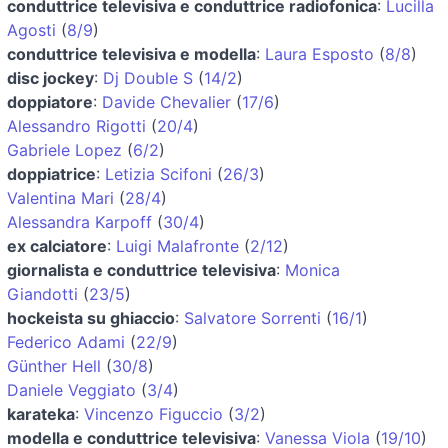
conduttrice televisiva e conduttrice radiofonica
:
Lucilla
Agosti
(
8/9
)
conduttrice televisiva e modella
:
Laura Esposto
(
8/8
)
disc jockey
:
Dj Double S
(
14/2
)
doppiatore
:
Davide Chevalier
(
17/6
)
Alessandro Rigotti
(
20/4
)
Gabriele Lopez
(
6/2
)
doppiatrice
:
Letizia Scifoni
(
26/3
)
Valentina Mari
(
28/4
)
Alessandra Karpoff
(
30/4
)
ex calciatore
:
Luigi Malafronte
(
2/12
)
giornalista e conduttrice televisiva
:
Monica
Giandotti
(
23/5
)
hockeista su ghiaccio
:
Salvatore Sorrenti
(
16/1
)
Federico Adami
(
22/9
)
Günther Hell
(
30/8
)
Daniele Veggiato
(
3/4
)
karateka
:
Vincenzo Figuccio
(
3/2
)
modella e conduttrice televisiva
:
Vanessa Viola
(
19/10
)