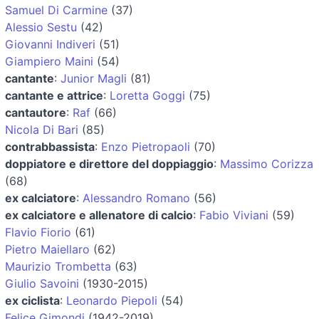
Samuel Di Carmine
(37)
Alessio Sestu
(42)
Giovanni Indiveri
(51)
Giampiero Maini
(54)
cantante
:
Junior Magli
(81)
cantante e attrice
:
Loretta Goggi
(75)
cantautore
:
Raf
(66)
Nicola Di Bari
(85)
contrabbassista
:
Enzo Pietropaoli
(70)
doppiatore e direttore del doppiaggio
:
Massimo Corizza
(68)
ex calciatore
:
Alessandro Romano
(56)
ex calciatore e allenatore di calcio
:
Fabio Viviani
(59)
Flavio Fiorio
(61)
Pietro Maiellaro
(62)
Maurizio Trombetta
(63)
Giulio Savoini
(1930-2015)
ex ciclista
:
Leonardo Piepoli
(54)
Felice Gimondi
(1942-2019)