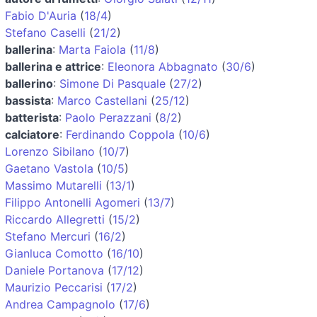
Fabio D'Auria
(
18/4
)
Stefano Caselli
(
21/2
)
ballerina
:
Marta Faiola
(
11/8
)
ballerina e attrice
:
Eleonora Abbagnato
(
30/6
)
ballerino
:
Simone Di Pasquale
(
27/2
)
bassista
:
Marco Castellani
(
25/12
)
batterista
:
Paolo Perazzani
(
8/2
)
calciatore
:
Ferdinando Coppola
(
10/6
)
Lorenzo Sibilano
(
10/7
)
Gaetano Vastola
(
10/5
)
Massimo Mutarelli
(
13/1
)
Filippo Antonelli Agomeri
(
13/7
)
Riccardo Allegretti
(
15/2
)
Stefano Mercuri
(
16/2
)
Gianluca Comotto
(
16/10
)
Daniele Portanova
(
17/12
)
Maurizio Peccarisi
(
17/2
)
Andrea Campagnolo
(
17/6
)