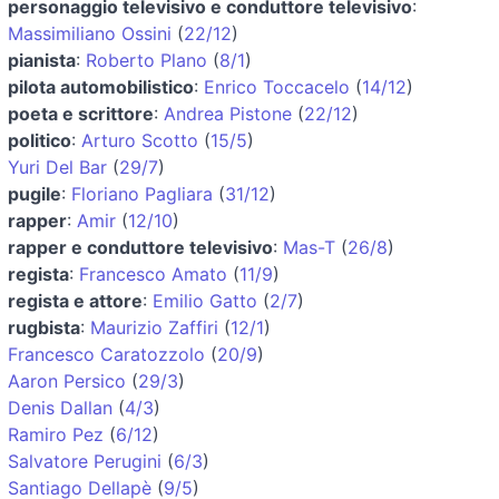
personaggio televisivo e conduttore televisivo
:
Massimiliano Ossini
(
22/12
)
pianista
:
Roberto Plano
(
8/1
)
pilota automobilistico
:
Enrico Toccacelo
(
14/12
)
poeta e scrittore
:
Andrea Pistone
(
22/12
)
politico
:
Arturo Scotto
(
15/5
)
Yuri Del Bar
(
29/7
)
pugile
:
Floriano Pagliara
(
31/12
)
rapper
:
Amir
(
12/10
)
rapper e conduttore televisivo
:
Mas-T
(
26/8
)
regista
:
Francesco Amato
(
11/9
)
regista e attore
:
Emilio Gatto
(
2/7
)
rugbista
:
Maurizio Zaffiri
(
12/1
)
Francesco Caratozzolo
(
20/9
)
Aaron Persico
(
29/3
)
Denis Dallan
(
4/3
)
Ramiro Pez
(
6/12
)
Salvatore Perugini
(
6/3
)
Santiago Dellapè
(
9/5
)