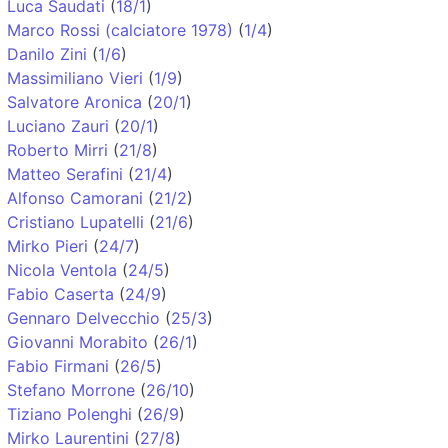
Luca Saudati
(
18/1
)
Marco Rossi (calciatore 1978)
(
1/4
)
Danilo Zini
(
1/6
)
Massimiliano Vieri
(
1/9
)
Salvatore Aronica
(
20/1
)
Luciano Zauri
(
20/1
)
Roberto Mirri
(
21/8
)
Matteo Serafini
(
21/4
)
Alfonso Camorani
(
21/2
)
Cristiano Lupatelli
(
21/6
)
Mirko Pieri
(
24/7
)
Nicola Ventola
(
24/5
)
Fabio Caserta
(
24/9
)
Gennaro Delvecchio
(
25/3
)
Giovanni Morabito
(
26/1
)
Fabio Firmani
(
26/5
)
Stefano Morrone
(
26/10
)
Tiziano Polenghi
(
26/9
)
Mirko Laurentini
(
27/8
)