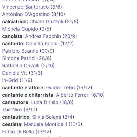
Vincenzo Santoruvo
(
8/6
)
Antonino D'Agostino
(
8/10
)
calciatrice
:
Chiara Gazzoli
(
21/8
)
Michela Cupido
(
2/5
)
canoista
:
Andrea Facchin
(
20/9
)
cantante
:
Daniela Pedali
(
12/2
)
Patrizio Buanne
(
20/9
)
Simone Patrizi
(
28/6
)
Raffaella Cavalli
(
2/10
)
Daniele Vit
(
31/3
)
In-Grid
(
11/9
)
cantante e attore
:
Guido Trebo
(
19/12
)
cantante e chitarrista
:
Alberto Ferrari
(
6/10
)
cantautore
:
Luca Dirisio
(
18/6
)
The Niro
(
6/10
)
cantautrice
:
Silvia Salemi
(
2/4
)
cestista
:
Manuela Monticelli
(
12/5
)
Fabio Di Bella
(
13/12
)