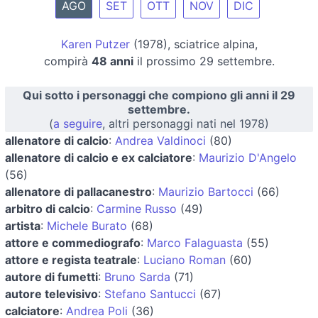
AGO
SET
OTT
NOV
DIC
Karen Putzer
(1978), sciatrice alpina,
compirà
48 anni
il prossimo 29 settembre.
Qui sotto i personaggi che compiono gli anni il 29
settembre.
(
a seguire
, altri personaggi nati nel 1978)
allenatore di calcio
:
Andrea Valdinoci
(80)
allenatore di calcio e ex calciatore
:
Maurizio D'Angelo
(56)
allenatore di pallacanestro
:
Maurizio Bartocci
(66)
arbitro di calcio
:
Carmine Russo
(49)
artista
:
Michele Burato
(68)
attore e commediografo
:
Marco Falaguasta
(55)
attore e regista teatrale
:
Luciano Roman
(60)
autore di fumetti
:
Bruno Sarda
(71)
autore televisivo
:
Stefano Santucci
(67)
calciatore
:
Andrea Poli
(36)