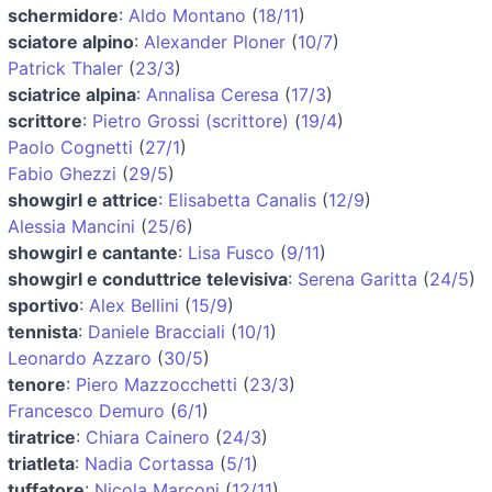
schermidore
:
Aldo Montano
(
18/11
)
sciatore alpino
:
Alexander Ploner
(
10/7
)
Patrick Thaler
(
23/3
)
sciatrice alpina
:
Annalisa Ceresa
(
17/3
)
scrittore
:
Pietro Grossi (scrittore)
(
19/4
)
Paolo Cognetti
(
27/1
)
Fabio Ghezzi
(
29/5
)
showgirl e attrice
:
Elisabetta Canalis
(
12/9
)
Alessia Mancini
(
25/6
)
showgirl e cantante
:
Lisa Fusco
(
9/11
)
showgirl e conduttrice televisiva
:
Serena Garitta
(
24/5
)
sportivo
:
Alex Bellini
(
15/9
)
tennista
:
Daniele Bracciali
(
10/1
)
Leonardo Azzaro
(
30/5
)
tenore
:
Piero Mazzocchetti
(
23/3
)
Francesco Demuro
(
6/1
)
tiratrice
:
Chiara Cainero
(
24/3
)
triatleta
:
Nadia Cortassa
(
5/1
)
tuffatore
:
Nicola Marconi
(
12/11
)