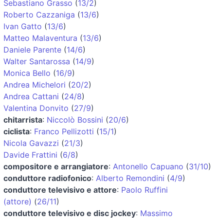
Sebastiano Grasso
(
13/2
)
Roberto Cazzaniga
(
13/6
)
Ivan Gatto
(
13/6
)
Matteo Malaventura
(
13/6
)
Daniele Parente
(
14/6
)
Walter Santarossa
(
14/9
)
Monica Bello
(
16/9
)
Andrea Michelori
(
20/2
)
Andrea Cattani
(
24/8
)
Valentina Donvito
(
27/9
)
chitarrista
:
Niccolò Bossini
(
20/6
)
ciclista
:
Franco Pellizotti
(
15/1
)
Nicola Gavazzi
(
21/3
)
Davide Frattini
(
6/8
)
compositore e arrangiatore
:
Antonello Capuano
(
31/10
)
conduttore radiofonico
:
Alberto Remondini
(
4/9
)
conduttore televisivo e attore
:
Paolo Ruffini
(attore)
(
26/11
)
conduttore televisivo e disc jockey
:
Massimo