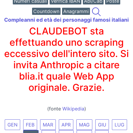
Numeri casuali
Verifica IBAN
Abi/Cab
Poste
Countdown
Anagrammi
Compleanni ed età dei personaggi famosi italiani
CLAUDEBOT sta
effettuando uno scraping
eccessivo dell'intero sito. Si
invita Anthropic a citare
blia.it quale Web App
originale. Grazie.
(fonte
Wikipedia
)
GEN
FEB
MAR
APR
MAG
GIU
LUG