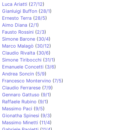
Luca Ariatti
(
27/12
)
Gianluigi Buffon
(
28/1
)
Ernesto Terra
(
28/5
)
Aimo Diana
(
2/1
)
Fausto Rossini
(
2/3
)
Simone Barone
(
30/4
)
Marco Malagò
(
30/12
)
Claudio Rivalta
(
30/6
)
Simone Tiribocchi
(
31/1
)
Emanuele Concetti
(
3/6
)
Andrea Soncin
(
5/9
)
Francesco Montervino
(
7/5
)
Claudio Ferrarese
(
7/9
)
Gennaro Gattuso
(
9/1
)
Raffaele Rubino
(
9/1
)
Massimo Paci
(
9/5
)
Gionatha Spinesi
(
9/3
)
Massimo Minetti
(
11/4
)
Gabriele Paoletti
(
11/4
)