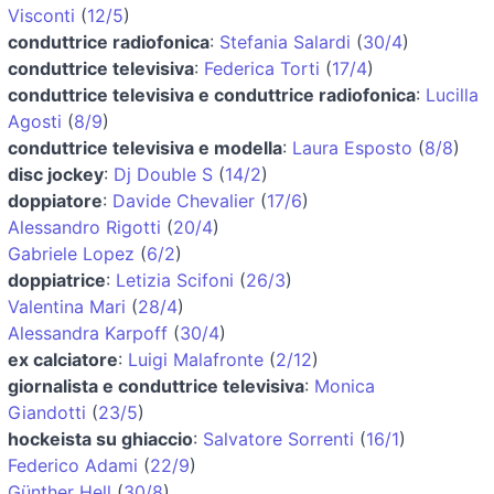
Visconti
(
12/5
)
conduttrice radiofonica
:
Stefania Salardi
(
30/4
)
conduttrice televisiva
:
Federica Torti
(
17/4
)
conduttrice televisiva e conduttrice radiofonica
:
Lucilla
Agosti
(
8/9
)
conduttrice televisiva e modella
:
Laura Esposto
(
8/8
)
disc jockey
:
Dj Double S
(
14/2
)
doppiatore
:
Davide Chevalier
(
17/6
)
Alessandro Rigotti
(
20/4
)
Gabriele Lopez
(
6/2
)
doppiatrice
:
Letizia Scifoni
(
26/3
)
Valentina Mari
(
28/4
)
Alessandra Karpoff
(
30/4
)
ex calciatore
:
Luigi Malafronte
(
2/12
)
giornalista e conduttrice televisiva
:
Monica
Giandotti
(
23/5
)
hockeista su ghiaccio
:
Salvatore Sorrenti
(
16/1
)
Federico Adami
(
22/9
)
Günther Hell
(
30/8
)