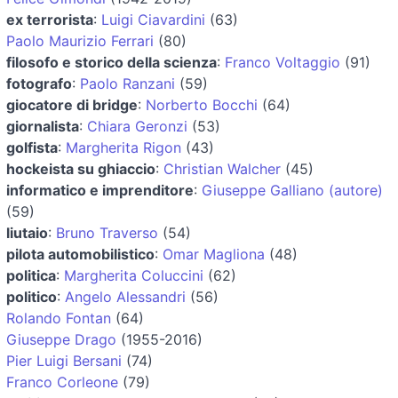
ex terrorista
:
Luigi Ciavardini
(63)
Paolo Maurizio Ferrari
(80)
filosofo e storico della scienza
:
Franco Voltaggio
(91)
fotografo
:
Paolo Ranzani
(59)
giocatore di bridge
:
Norberto Bocchi
(64)
giornalista
:
Chiara Geronzi
(53)
golfista
:
Margherita Rigon
(43)
hockeista su ghiaccio
:
Christian Walcher
(45)
informatico e imprenditore
:
Giuseppe Galliano (autore)
(59)
liutaio
:
Bruno Traverso
(54)
pilota automobilistico
:
Omar Magliona
(48)
politica
:
Margherita Coluccini
(62)
politico
:
Angelo Alessandri
(56)
Rolando Fontan
(64)
Giuseppe Drago
(1955-2016)
Pier Luigi Bersani
(74)
Franco Corleone
(79)