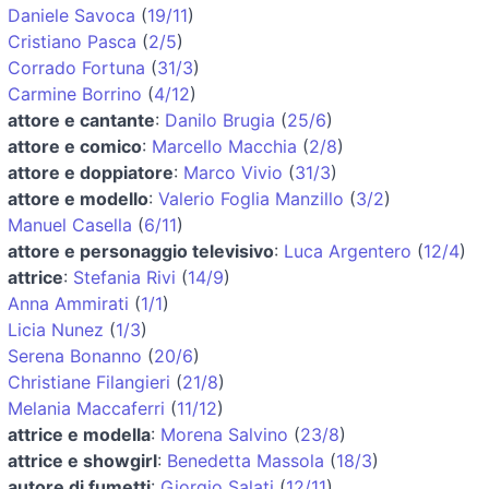
Daniele Savoca
(
19/11
)
Cristiano Pasca
(
2/5
)
Corrado Fortuna
(
31/3
)
Carmine Borrino
(
4/12
)
attore e cantante
:
Danilo Brugia
(
25/6
)
attore e comico
:
Marcello Macchia
(
2/8
)
attore e doppiatore
:
Marco Vivio
(
31/3
)
attore e modello
:
Valerio Foglia Manzillo
(
3/2
)
Manuel Casella
(
6/11
)
attore e personaggio televisivo
:
Luca Argentero
(
12/4
)
attrice
:
Stefania Rivi
(
14/9
)
Anna Ammirati
(
1/1
)
Licia Nunez
(
1/3
)
Serena Bonanno
(
20/6
)
Christiane Filangieri
(
21/8
)
Melania Maccaferri
(
11/12
)
attrice e modella
:
Morena Salvino
(
23/8
)
attrice e showgirl
:
Benedetta Massola
(
18/3
)
autore di fumetti
:
Giorgio Salati
(
12/11
)