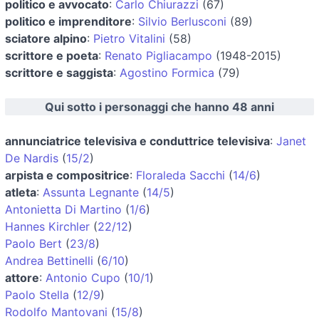
politico e avvocato
:
Carlo Chiurazzi
(67)
politico e imprenditore
:
Silvio Berlusconi
(89)
sciatore alpino
:
Pietro Vitalini
(58)
scrittore e poeta
:
Renato Pigliacampo
(1948-2015)
scrittore e saggista
:
Agostino Formica
(79)
Qui sotto i personaggi che hanno 48 anni
annunciatrice televisiva e conduttrice televisiva
:
Janet
De Nardis
(
15/2
)
arpista e compositrice
:
Floraleda Sacchi
(
14/6
)
atleta
:
Assunta Legnante
(
14/5
)
Antonietta Di Martino
(
1/6
)
Hannes Kirchler
(
22/12
)
Paolo Bert
(
23/8
)
Andrea Bettinelli
(
6/10
)
attore
:
Antonio Cupo
(
10/1
)
Paolo Stella
(
12/9
)
Rodolfo Mantovani
(
15/8
)