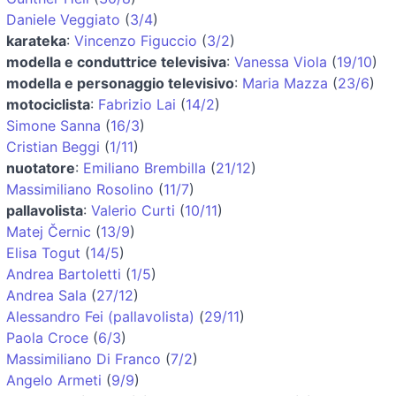
Daniele Veggiato
(
3/4
)
karateka
:
Vincenzo Figuccio
(
3/2
)
modella e conduttrice televisiva
:
Vanessa Viola
(
19/10
)
modella e personaggio televisivo
:
Maria Mazza
(
23/6
)
motociclista
:
Fabrizio Lai
(
14/2
)
Simone Sanna
(
16/3
)
Cristian Beggi
(
1/11
)
nuotatore
:
Emiliano Brembilla
(
21/12
)
Massimiliano Rosolino
(
11/7
)
pallavolista
:
Valerio Curti
(
10/11
)
Matej Černic
(
13/9
)
Elisa Togut
(
14/5
)
Andrea Bartoletti
(
1/5
)
Andrea Sala
(
27/12
)
Alessandro Fei (pallavolista)
(
29/11
)
Paola Croce
(
6/3
)
Massimiliano Di Franco
(
7/2
)
Angelo Armeti
(
9/9
)