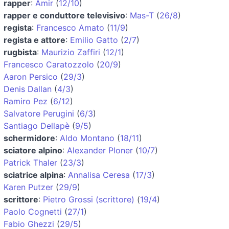
rapper
:
Amir
(
12/10
)
rapper e conduttore televisivo
:
Mas-T
(
26/8
)
regista
:
Francesco Amato
(
11/9
)
regista e attore
:
Emilio Gatto
(
2/7
)
rugbista
:
Maurizio Zaffiri
(
12/1
)
Francesco Caratozzolo
(
20/9
)
Aaron Persico
(
29/3
)
Denis Dallan
(
4/3
)
Ramiro Pez
(
6/12
)
Salvatore Perugini
(
6/3
)
Santiago Dellapè
(
9/5
)
schermidore
:
Aldo Montano
(
18/11
)
sciatore alpino
:
Alexander Ploner
(
10/7
)
Patrick Thaler
(
23/3
)
sciatrice alpina
:
Annalisa Ceresa
(
17/3
)
Karen Putzer
(
29/9
)
scrittore
:
Pietro Grossi (scrittore)
(
19/4
)
Paolo Cognetti
(
27/1
)
Fabio Ghezzi
(
29/5
)