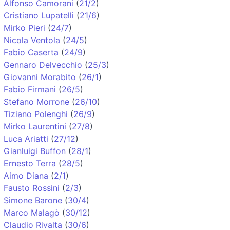
Alfonso Camorani
(
21/2
)
Cristiano Lupatelli
(
21/6
)
Mirko Pieri
(
24/7
)
Nicola Ventola
(
24/5
)
Fabio Caserta
(
24/9
)
Gennaro Delvecchio
(
25/3
)
Giovanni Morabito
(
26/1
)
Fabio Firmani
(
26/5
)
Stefano Morrone
(
26/10
)
Tiziano Polenghi
(
26/9
)
Mirko Laurentini
(
27/8
)
Luca Ariatti
(
27/12
)
Gianluigi Buffon
(
28/1
)
Ernesto Terra
(
28/5
)
Aimo Diana
(
2/1
)
Fausto Rossini
(
2/3
)
Simone Barone
(
30/4
)
Marco Malagò
(
30/12
)
Claudio Rivalta
(
30/6
)