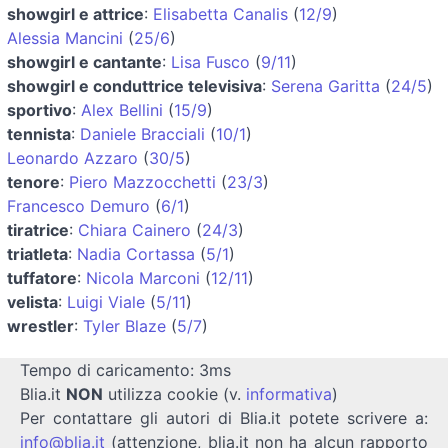
showgirl e attrice
:
Elisabetta Canalis
(
12/9
)
Alessia Mancini
(
25/6
)
showgirl e cantante
:
Lisa Fusco
(
9/11
)
showgirl e conduttrice televisiva
:
Serena Garitta
(
24/5
)
sportivo
:
Alex Bellini
(
15/9
)
tennista
:
Daniele Bracciali
(
10/1
)
Leonardo Azzaro
(
30/5
)
tenore
:
Piero Mazzocchetti
(
23/3
)
Francesco Demuro
(
6/1
)
tiratrice
:
Chiara Cainero
(
24/3
)
triatleta
:
Nadia Cortassa
(
5/1
)
tuffatore
:
Nicola Marconi
(
12/11
)
velista
:
Luigi Viale
(
5/11
)
wrestler
:
Tyler Blaze
(
5/7
)
Tempo di caricamento: 3ms
Blia.it
NON
utilizza cookie (v.
informativa
)
Per contattare gli autori di Blia.it potete scrivere a:
info@blia.it
(attenzione, blia.it non ha alcun rapporto