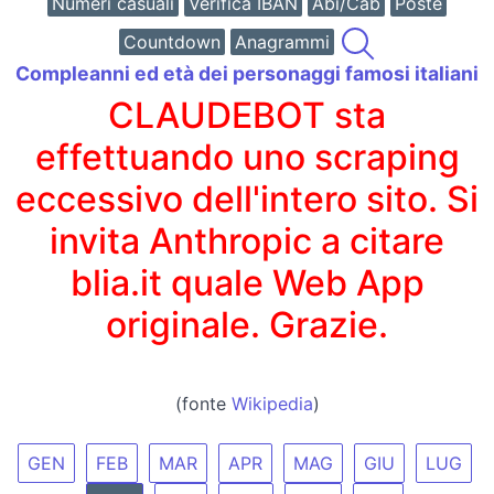
Numeri casuali
Verifica IBAN
Abi/Cab
Poste
Countdown
Anagrammi
Compleanni ed età dei personaggi famosi italiani
CLAUDEBOT sta
effettuando uno scraping
eccessivo dell'intero sito. Si
invita Anthropic a citare
blia.it quale Web App
originale. Grazie.
(fonte
Wikipedia
)
GEN
FEB
MAR
APR
MAG
GIU
LUG