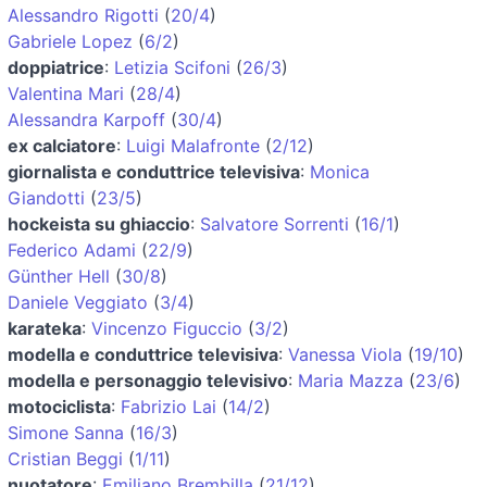
Alessandro Rigotti
(
20/4
)
Gabriele Lopez
(
6/2
)
doppiatrice
:
Letizia Scifoni
(
26/3
)
Valentina Mari
(
28/4
)
Alessandra Karpoff
(
30/4
)
ex calciatore
:
Luigi Malafronte
(
2/12
)
giornalista e conduttrice televisiva
:
Monica
Giandotti
(
23/5
)
hockeista su ghiaccio
:
Salvatore Sorrenti
(
16/1
)
Federico Adami
(
22/9
)
Günther Hell
(
30/8
)
Daniele Veggiato
(
3/4
)
karateka
:
Vincenzo Figuccio
(
3/2
)
modella e conduttrice televisiva
:
Vanessa Viola
(
19/10
)
modella e personaggio televisivo
:
Maria Mazza
(
23/6
)
motociclista
:
Fabrizio Lai
(
14/2
)
Simone Sanna
(
16/3
)
Cristian Beggi
(
1/11
)
nuotatore
:
Emiliano Brembilla
(
21/12
)