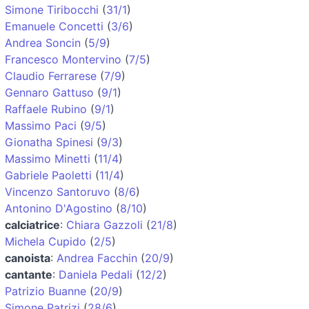
Simone Tiribocchi
(
31/1
)
Emanuele Concetti
(
3/6
)
Andrea Soncin
(
5/9
)
Francesco Montervino
(
7/5
)
Claudio Ferrarese
(
7/9
)
Gennaro Gattuso
(
9/1
)
Raffaele Rubino
(
9/1
)
Massimo Paci
(
9/5
)
Gionatha Spinesi
(
9/3
)
Massimo Minetti
(
11/4
)
Gabriele Paoletti
(
11/4
)
Vincenzo Santoruvo
(
8/6
)
Antonino D'Agostino
(
8/10
)
calciatrice
:
Chiara Gazzoli
(
21/8
)
Michela Cupido
(
2/5
)
canoista
:
Andrea Facchin
(
20/9
)
cantante
:
Daniela Pedali
(
12/2
)
Patrizio Buanne
(
20/9
)
Simone Patrizi
(
28/6
)