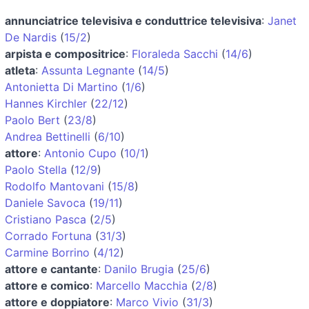
annunciatrice televisiva e conduttrice televisiva
:
Janet
De Nardis
(
15/2
)
arpista e compositrice
:
Floraleda Sacchi
(
14/6
)
atleta
:
Assunta Legnante
(
14/5
)
Antonietta Di Martino
(
1/6
)
Hannes Kirchler
(
22/12
)
Paolo Bert
(
23/8
)
Andrea Bettinelli
(
6/10
)
attore
:
Antonio Cupo
(
10/1
)
Paolo Stella
(
12/9
)
Rodolfo Mantovani
(
15/8
)
Daniele Savoca
(
19/11
)
Cristiano Pasca
(
2/5
)
Corrado Fortuna
(
31/3
)
Carmine Borrino
(
4/12
)
attore e cantante
:
Danilo Brugia
(
25/6
)
attore e comico
:
Marcello Macchia
(
2/8
)
attore e doppiatore
:
Marco Vivio
(
31/3
)