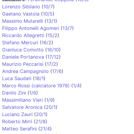
Lorenzo Sibilano
(
10/7
)
Gaetano Vastola
(
10/5
)
Massimo Mutarelli
(
13/1
)
Filippo Antonelli Agomeri
(
13/7
)
Riccardo Allegretti
(
15/2
)
Stefano Mercuri
(
16/2
)
Gianluca Comotto
(
16/10
)
Daniele Portanova
(
17/12
)
Maurizio Peccarisi
(
17/2
)
Andrea Campagnolo
(
17/6
)
Luca Saudati
(
18/1
)
Marco Rossi (calciatore 1978)
(
1/4
)
Danilo Zini
(
1/6
)
Massimiliano Vieri
(
1/9
)
Salvatore Aronica
(
20/1
)
Luciano Zauri
(
20/1
)
Roberto Mirri
(
21/8
)
Matteo Serafini
(
21/4
)