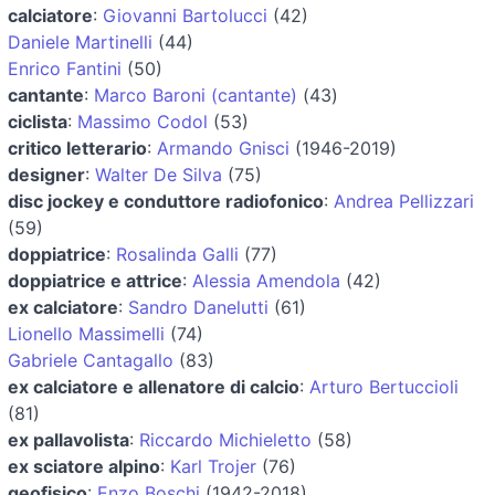
calciatore
:
Giovanni Bartolucci
(42)
Daniele Martinelli
(44)
Enrico Fantini
(50)
cantante
:
Marco Baroni (cantante)
(43)
ciclista
:
Massimo Codol
(53)
critico letterario
:
Armando Gnisci
(1946-2019)
designer
:
Walter De Silva
(75)
disc jockey e conduttore radiofonico
:
Andrea Pellizzari
(59)
doppiatrice
:
Rosalinda Galli
(77)
doppiatrice e attrice
:
Alessia Amendola
(42)
ex calciatore
:
Sandro Danelutti
(61)
Lionello Massimelli
(74)
Gabriele Cantagallo
(83)
ex calciatore e allenatore di calcio
:
Arturo Bertuccioli
(81)
ex pallavolista
:
Riccardo Michieletto
(58)
ex sciatore alpino
:
Karl Trojer
(76)
geofisico
:
Enzo Boschi
(1942-2018)