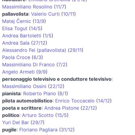
Massimiliano Rosolino
(
11/7
)
pallavolista
:
Valerio Curti
(
10/11
)
Matej Černic
(
13/9
)
Elisa Togut
(
14/5
)
Andrea Bartoletti
(
1/5
)
Andrea Sala
(
27/12
)
Alessandro Fei (pallavolista)
(
29/11
)
Paola Croce
(
6/3
)
Massimiliano Di Franco
(
7/2
)
Angelo Armeti
(
9/9
)
personaggio televisivo e conduttore televisivo
:
Massimiliano Ossini
(
22/12
)
pianista
:
Roberto Plano
(
8/1
)
pilota automobilistico
:
Enrico Toccacelo
(
14/12
)
poeta e scrittore
:
Andrea Pistone
(
22/12
)
politico
:
Arturo Scotto
(
15/5
)
Yuri Del Bar
(
29/7
)
pugile
:
Floriano Pagliara
(
31/12
)