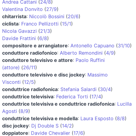
Andrea Cattani
(
24/8
)
Valentina Donvito
(
27/9
)
chitarrista
:
Niccolò Bossini
(
20/6
)
ciclista
:
Franco Pellizotti
(
15/1
)
Nicola Gavazzi
(
21/3
)
Davide Frattini
(
6/8
)
compositore e arrangiatore
:
Antonello Capuano
(
31/10
)
conduttore radiofonico
:
Alberto Remondini
(
4/9
)
conduttore televisivo e attore
:
Paolo Ruffini
(attore)
(
26/11
)
conduttore televisivo e disc jockey
:
Massimo
Visconti
(
12/5
)
conduttrice radiofonica
:
Stefania Salardi
(
30/4
)
conduttrice televisiva
:
Federica Torti
(
17/4
)
conduttrice televisiva e conduttrice radiofonica
:
Lucilla
Agosti
(
8/9
)
conduttrice televisiva e modella
:
Laura Esposto
(
8/8
)
disc jockey
:
Dj Double S
(
14/2
)
doppiatore
:
Davide Chevalier
(
17/6
)