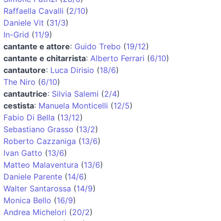
Raffaella Cavalli
(
2/10
)
Daniele Vit
(
31/3
)
In-Grid
(
11/9
)
cantante e attore
:
Guido Trebo
(
19/12
)
cantante e chitarrista
:
Alberto Ferrari
(
6/10
)
cantautore
:
Luca Dirisio
(
18/6
)
The Niro
(
6/10
)
cantautrice
:
Silvia Salemi
(
2/4
)
cestista
:
Manuela Monticelli
(
12/5
)
Fabio Di Bella
(
13/12
)
Sebastiano Grasso
(
13/2
)
Roberto Cazzaniga
(
13/6
)
Ivan Gatto
(
13/6
)
Matteo Malaventura
(
13/6
)
Daniele Parente
(
14/6
)
Walter Santarossa
(
14/9
)
Monica Bello
(
16/9
)
Andrea Michelori
(
20/2
)