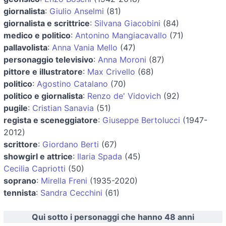
giornalista
:
Giulio Anselmi
(81)
giornalista e scrittrice
:
Silvana Giacobini
(84)
medico e politico
:
Antonino Mangiacavallo
(71)
pallavolista
:
Anna Vania Mello
(47)
personaggio televisivo
:
Anna Moroni
(87)
pittore e illustratore
:
Max Crivello
(68)
politico
:
Agostino Catalano
(70)
politico e giornalista
:
Renzo de' Vidovich
(92)
pugile
:
Cristian Sanavia
(51)
regista e sceneggiatore
:
Giuseppe Bertolucci
(1947-
2012)
scrittore
:
Giordano Berti
(67)
showgirl e attrice
:
Ilaria Spada
(45)
Cecilia Capriotti
(50)
soprano
:
Mirella Freni
(1935-2020)
tennista
:
Sandra Cecchini
(61)
Qui sotto i personaggi che hanno 48 anni