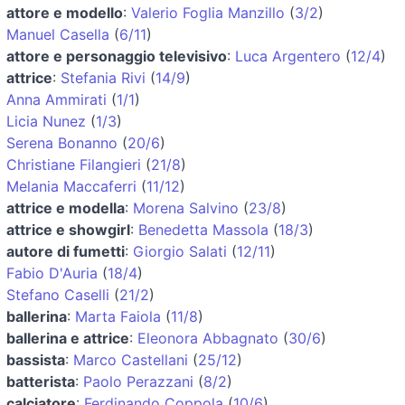
attore e modello
:
Valerio Foglia Manzillo
(
3/2
)
Manuel Casella
(
6/11
)
attore e personaggio televisivo
:
Luca Argentero
(
12/4
)
attrice
:
Stefania Rivi
(
14/9
)
Anna Ammirati
(
1/1
)
Licia Nunez
(
1/3
)
Serena Bonanno
(
20/6
)
Christiane Filangieri
(
21/8
)
Melania Maccaferri
(
11/12
)
attrice e modella
:
Morena Salvino
(
23/8
)
attrice e showgirl
:
Benedetta Massola
(
18/3
)
autore di fumetti
:
Giorgio Salati
(
12/11
)
Fabio D'Auria
(
18/4
)
Stefano Caselli
(
21/2
)
ballerina
:
Marta Faiola
(
11/8
)
ballerina e attrice
:
Eleonora Abbagnato
(
30/6
)
bassista
:
Marco Castellani
(
25/12
)
batterista
:
Paolo Perazzani
(
8/2
)
calciatore
:
Ferdinando Coppola
(
10/6
)