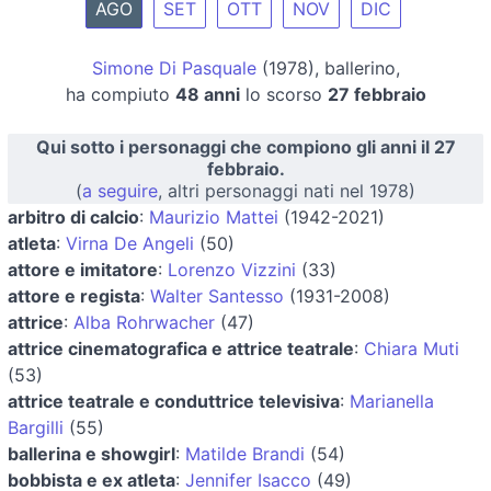
AGO
SET
OTT
NOV
DIC
Simone Di Pasquale
(1978), ballerino,
ha compiuto
48 anni
lo scorso
27 febbraio
Qui sotto i personaggi che compiono gli anni il 27
febbraio.
(
a seguire
, altri personaggi nati nel 1978)
arbitro di calcio
:
Maurizio Mattei
(1942-2021)
atleta
:
Virna De Angeli
(50)
attore e imitatore
:
Lorenzo Vizzini
(33)
attore e regista
:
Walter Santesso
(1931-2008)
attrice
:
Alba Rohrwacher
(47)
attrice cinematografica e attrice teatrale
:
Chiara Muti
(53)
attrice teatrale e conduttrice televisiva
:
Marianella
Bargilli
(55)
ballerina e showgirl
:
Matilde Brandi
(54)
bobbista e ex atleta
:
Jennifer Isacco
(49)