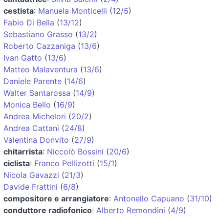
cestista
:
Manuela Monticelli
(
12/5
)
Fabio Di Bella
(
13/12
)
Sebastiano Grasso
(
13/2
)
Roberto Cazzaniga
(
13/6
)
Ivan Gatto
(
13/6
)
Matteo Malaventura
(
13/6
)
Daniele Parente
(
14/6
)
Walter Santarossa
(
14/9
)
Monica Bello
(
16/9
)
Andrea Michelori
(
20/2
)
Andrea Cattani
(
24/8
)
Valentina Donvito
(
27/9
)
chitarrista
:
Niccolò Bossini
(
20/6
)
ciclista
:
Franco Pellizotti
(
15/1
)
Nicola Gavazzi
(
21/3
)
Davide Frattini
(
6/8
)
compositore e arrangiatore
:
Antonello Capuano
(
31/10
)
conduttore radiofonico
:
Alberto Remondini
(
4/9
)