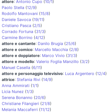
attore
:
Antonio Cupo
(
10/1
)
Paolo Stella
(
12/9
)
Rodolfo Mantovani
(
15/8
)
Daniele Savoca
(
19/11
)
Cristiano Pasca
(
2/5
)
Corrado Fortuna
(
31/3
)
Carmine Borrino
(
4/12
)
attore e cantante
:
Danilo Brugia
(
25/6
)
attore e comico
:
Marcello Macchia
(
2/8
)
attore e doppiatore
:
Marco Vivio
(
31/3
)
attore e modello
:
Valerio Foglia Manzillo
(
3/2
)
Manuel Casella
(
6/11
)
attore e personaggio televisivo
:
Luca Argentero
(
12/4
)
attrice
:
Stefania Rivi
(
14/9
)
Anna Ammirati
(
1/1
)
Licia Nunez
(
1/3
)
Serena Bonanno
(
20/6
)
Christiane Filangieri
(
21/8
)
Melania Maccaferri
(
11/12
)