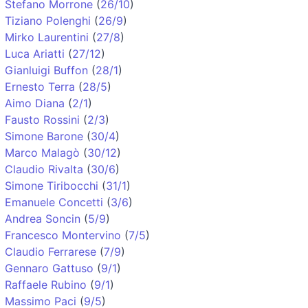
Stefano Morrone
(
26/10
)
Tiziano Polenghi
(
26/9
)
Mirko Laurentini
(
27/8
)
Luca Ariatti
(
27/12
)
Gianluigi Buffon
(
28/1
)
Ernesto Terra
(
28/5
)
Aimo Diana
(
2/1
)
Fausto Rossini
(
2/3
)
Simone Barone
(
30/4
)
Marco Malagò
(
30/12
)
Claudio Rivalta
(
30/6
)
Simone Tiribocchi
(
31/1
)
Emanuele Concetti
(
3/6
)
Andrea Soncin
(
5/9
)
Francesco Montervino
(
7/5
)
Claudio Ferrarese
(
7/9
)
Gennaro Gattuso
(
9/1
)
Raffaele Rubino
(
9/1
)
Massimo Paci
(
9/5
)