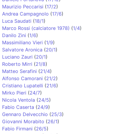
Maurizio Peccarisi
(
17/2
)
Andrea Campagnolo
(
17/6
)
Luca Saudati
(
18/1
)
Marco Rossi (calciatore 1978)
(
1/4
)
Danilo Zini
(
1/6
)
Massimiliano Vieri
(
1/9
)
Salvatore Aronica
(
20/1
)
Luciano Zauri
(
20/1
)
Roberto Mirri
(
21/8
)
Matteo Serafini
(
21/4
)
Alfonso Camorani
(
21/2
)
Cristiano Lupatelli
(
21/6
)
Mirko Pieri
(
24/7
)
Nicola Ventola
(
24/5
)
Fabio Caserta
(
24/9
)
Gennaro Delvecchio
(
25/3
)
Giovanni Morabito
(
26/1
)
Fabio Firmani
(
26/5
)