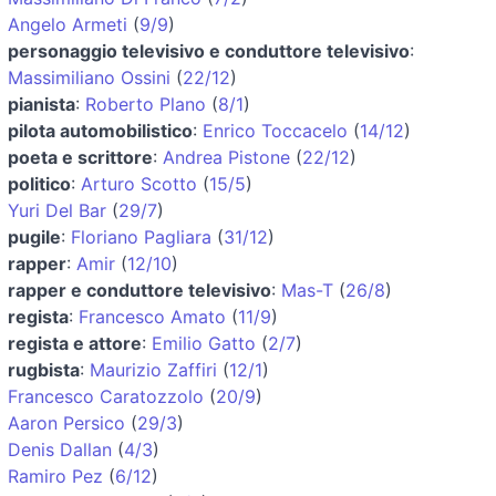
Angelo Armeti
(
9/9
)
personaggio televisivo e conduttore televisivo
:
Massimiliano Ossini
(
22/12
)
pianista
:
Roberto Plano
(
8/1
)
pilota automobilistico
:
Enrico Toccacelo
(
14/12
)
poeta e scrittore
:
Andrea Pistone
(
22/12
)
politico
:
Arturo Scotto
(
15/5
)
Yuri Del Bar
(
29/7
)
pugile
:
Floriano Pagliara
(
31/12
)
rapper
:
Amir
(
12/10
)
rapper e conduttore televisivo
:
Mas-T
(
26/8
)
regista
:
Francesco Amato
(
11/9
)
regista e attore
:
Emilio Gatto
(
2/7
)
rugbista
:
Maurizio Zaffiri
(
12/1
)
Francesco Caratozzolo
(
20/9
)
Aaron Persico
(
29/3
)
Denis Dallan
(
4/3
)
Ramiro Pez
(
6/12
)