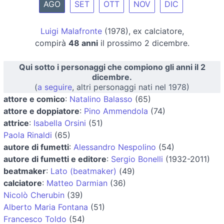
AGO
SET
OTT
NOV
DIC
Luigi Malafronte
(1978), ex calciatore,
compirà
48 anni
il prossimo 2 dicembre.
Qui sotto i personaggi che compiono gli anni il 2
dicembre.
(
a seguire
, altri personaggi nati nel 1978)
attore e comico
:
Natalino Balasso
(65)
attore e doppiatore
:
Pino Ammendola
(74)
attrice
:
Isabella Orsini
(51)
Paola Rinaldi
(65)
autore di fumetti
:
Alessandro Nespolino
(54)
autore di fumetti e editore
:
Sergio Bonelli
(1932-2011)
beatmaker
:
Lato (beatmaker)
(49)
calciatore
:
Matteo Darmian
(36)
Nicolò Cherubin
(39)
Alberto Maria Fontana
(51)
Francesco Toldo
(54)