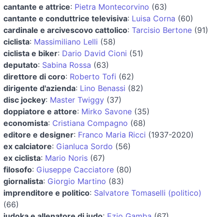
cantante e attrice
:
Pietra Montecorvino
(63)
cantante e conduttrice televisiva
:
Luisa Corna
(60)
cardinale e arcivescovo cattolico
:
Tarcisio Bertone
(91)
ciclista
:
Massimiliano Lelli
(58)
ciclista e biker
:
Dario David Cioni
(51)
deputato
:
Sabina Rossa
(63)
direttore di coro
:
Roberto Tofi
(62)
dirigente d'azienda
:
Lino Benassi
(82)
disc jockey
:
Master Twiggy
(37)
doppiatore e attore
:
Mirko Savone
(35)
economista
:
Cristiana Compagno
(68)
editore e designer
:
Franco Maria Ricci
(1937-2020)
ex calciatore
:
Gianluca Sordo
(56)
ex ciclista
:
Mario Noris
(67)
filosofo
:
Giuseppe Cacciatore
(80)
giornalista
:
Giorgio Martino
(83)
imprenditore e politico
:
Salvatore Tomaselli (politico)
(66)
judoka e allenatore di judo
:
Ezio Gamba
(67)