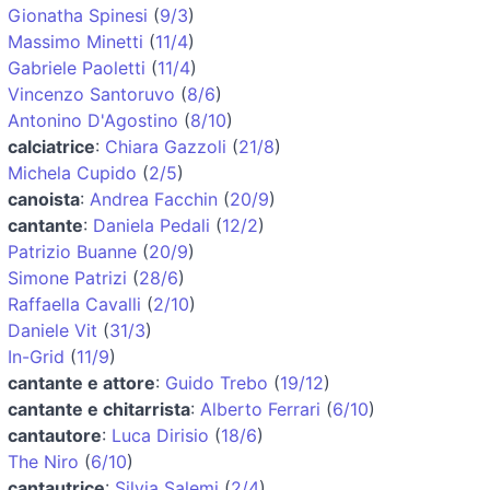
Gionatha Spinesi
(
9/3
)
Massimo Minetti
(
11/4
)
Gabriele Paoletti
(
11/4
)
Vincenzo Santoruvo
(
8/6
)
Antonino D'Agostino
(
8/10
)
calciatrice
:
Chiara Gazzoli
(
21/8
)
Michela Cupido
(
2/5
)
canoista
:
Andrea Facchin
(
20/9
)
cantante
:
Daniela Pedali
(
12/2
)
Patrizio Buanne
(
20/9
)
Simone Patrizi
(
28/6
)
Raffaella Cavalli
(
2/10
)
Daniele Vit
(
31/3
)
In-Grid
(
11/9
)
cantante e attore
:
Guido Trebo
(
19/12
)
cantante e chitarrista
:
Alberto Ferrari
(
6/10
)
cantautore
:
Luca Dirisio
(
18/6
)
The Niro
(
6/10
)
cantautrice
:
Silvia Salemi
(
2/4
)