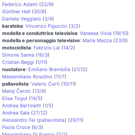
Federico Adami
(
22/9
)
Günther Hell
(
30/8
)
Daniele Veggiato
(
3/4
)
karateka
:
Vincenzo Figuccio
(
3/2
)
modella e conduttrice televisiva
:
Vanessa Viola
(
19/10
)
modella e personaggio televisivo
:
Maria Mazza
(
23/6
)
motociclista
:
Fabrizio Lai
(
14/2
)
Simone Sanna
(
16/3
)
Cristian Beggi
(
1/11
)
nuotatore
:
Emiliano Brembilla
(
21/12
)
Massimiliano Rosolino
(
11/7
)
pallavolista
:
Valerio Curti
(
10/11
)
Matej Černic
(
13/9
)
Elisa Togut
(
14/5
)
Andrea Bartoletti
(
1/5
)
Andrea Sala
(
27/12
)
Alessandro Fei (pallavolista)
(
29/11
)
Paola Croce
(
6/3
)
Massimiliano Di Franco
(
7/2
)