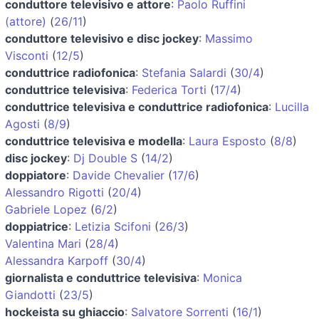
conduttore televisivo e attore
:
Paolo Ruffini
(attore)
(
26/11
)
conduttore televisivo e disc jockey
:
Massimo
Visconti
(
12/5
)
conduttrice radiofonica
:
Stefania Salardi
(
30/4
)
conduttrice televisiva
:
Federica Torti
(
17/4
)
conduttrice televisiva e conduttrice radiofonica
:
Lucilla
Agosti
(
8/9
)
conduttrice televisiva e modella
:
Laura Esposto
(
8/8
)
disc jockey
:
Dj Double S
(
14/2
)
doppiatore
:
Davide Chevalier
(
17/6
)
Alessandro Rigotti
(
20/4
)
Gabriele Lopez
(
6/2
)
doppiatrice
:
Letizia Scifoni
(
26/3
)
Valentina Mari
(
28/4
)
Alessandra Karpoff
(
30/4
)
giornalista e conduttrice televisiva
:
Monica
Giandotti
(
23/5
)
hockeista su ghiaccio
:
Salvatore Sorrenti
(
16/1
)