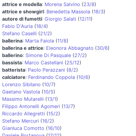
attrice e modella
:
Morena Salvino
(
23/8
)
attrice e showgirl
:
Benedetta Massola
(
18/3
)
autore di fumetti
:
Giorgio Salati
(
12/11
)
Fabio D'Auria
(
18/4
)
Stefano Caselli
(
21/2
)
ballerina
:
Marta Faiola
(
11/8
)
ballerina e attrice
:
Eleonora Abbagnato
(
30/6
)
ballerino
:
Simone Di Pasquale
(
27/2
)
bassista
:
Marco Castellani
(
25/12
)
batterista
:
Paolo Perazzani
(
8/2
)
calciatore
:
Ferdinando Coppola
(
10/6
)
Lorenzo Sibilano
(
10/7
)
Gaetano Vastola
(
10/5
)
Massimo Mutarelli
(
13/1
)
Filippo Antonelli Agomeri
(
13/7
)
Riccardo Allegretti
(
15/2
)
Stefano Mercuri
(
16/2
)
Gianluca Comotto
(
16/10
)
Daniele Portanova
(
17/12
)