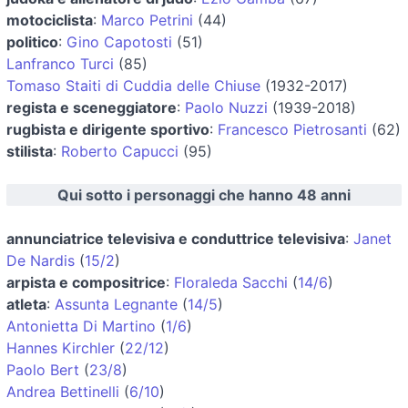
motociclista
:
Marco Petrini
(44)
politico
:
Gino Capotosti
(51)
Lanfranco Turci
(85)
Tomaso Staiti di Cuddia delle Chiuse
(1932-2017)
regista e sceneggiatore
:
Paolo Nuzzi
(1939-2018)
rugbista e dirigente sportivo
:
Francesco Pietrosanti
(62)
stilista
:
Roberto Capucci
(95)
Qui sotto i personaggi che hanno 48 anni
annunciatrice televisiva e conduttrice televisiva
:
Janet
De Nardis
(
15/2
)
arpista e compositrice
:
Floraleda Sacchi
(
14/6
)
atleta
:
Assunta Legnante
(
14/5
)
Antonietta Di Martino
(
1/6
)
Hannes Kirchler
(
22/12
)
Paolo Bert
(
23/8
)
Andrea Bettinelli
(
6/10
)