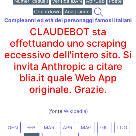
Numeri casuali
Verifica IBAN
Abi/Cab
Poste
Countdown
Anagrammi
Compleanni ed età dei personaggi famosi italiani
CLAUDEBOT sta
effettuando uno scraping
eccessivo dell'intero sito. Si
invita Anthropic a citare
blia.it quale Web App
originale. Grazie.
(fonte
Wikipedia
)
GEN
FEB
MAR
APR
MAG
GIU
LUG