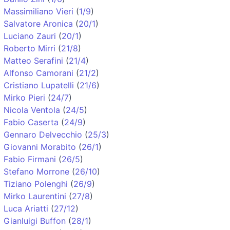
Massimiliano Vieri
(
1/9
)
Salvatore Aronica
(
20/1
)
Luciano Zauri
(
20/1
)
Roberto Mirri
(
21/8
)
Matteo Serafini
(
21/4
)
Alfonso Camorani
(
21/2
)
Cristiano Lupatelli
(
21/6
)
Mirko Pieri
(
24/7
)
Nicola Ventola
(
24/5
)
Fabio Caserta
(
24/9
)
Gennaro Delvecchio
(
25/3
)
Giovanni Morabito
(
26/1
)
Fabio Firmani
(
26/5
)
Stefano Morrone
(
26/10
)
Tiziano Polenghi
(
26/9
)
Mirko Laurentini
(
27/8
)
Luca Ariatti
(
27/12
)
Gianluigi Buffon
(
28/1
)