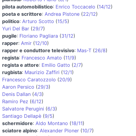
pilota automobilistico
:
Enrico Toccacelo
(
14/12
)
poeta e scrittore
:
Andrea Pistone
(
22/12
)
politico
:
Arturo Scotto
(
15/5
)
Yuri Del Bar
(
29/7
)
pugile
:
Floriano Pagliara
(
31/12
)
rapper
:
Amir
(
12/10
)
rapper e conduttore televisivo
:
Mas-T
(
26/8
)
regista
:
Francesco Amato
(
11/9
)
regista e attore
:
Emilio Gatto
(
2/7
)
rugbista
:
Maurizio Zaffiri
(
12/1
)
Francesco Caratozzolo
(
20/9
)
Aaron Persico
(
29/3
)
Denis Dallan
(
4/3
)
Ramiro Pez
(
6/12
)
Salvatore Perugini
(
6/3
)
Santiago Dellapè
(
9/5
)
schermidore
:
Aldo Montano
(
18/11
)
sciatore alpino
:
Alexander Ploner
(
10/7
)