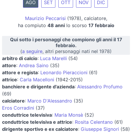
AGO
SET
OTT
NOV
DIC
Maurizio Peccarisi
(1978), calciatore,
ha compiuto
48 anni
lo scorso
17 febbraio
Qui sotto i personaggi che compiono gli anni il 17
febbraio.
(
a seguire
, altri personaggi nati nel 1978)
arbitro di calcio
:
Luca Marelli
(54)
attore
:
Andrea Saino
(35)
attore e regista
:
Leonardo Pieraccioni
(61)
attrice
:
Carla Macelloni
(1942-2015)
banchiere e dirigente d'azienda
:
Alessandro Profumo
(69)
calciatore
:
Marco D'Alessandro
(35)
Eros Corradini
(37)
conduttrice televisiva
:
Maria Monsè
(52)
conduttrice televisiva e attrice
:
Rosita Celentano
(61)
dirigente sportivo e ex calciatore
:
Giuseppe Signori
(58)