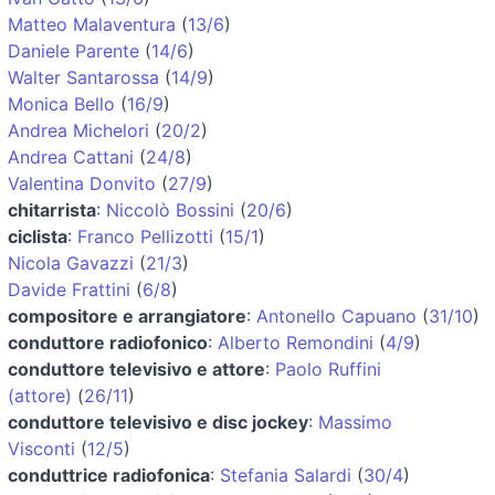
Matteo Malaventura
(
13/6
)
Daniele Parente
(
14/6
)
Walter Santarossa
(
14/9
)
Monica Bello
(
16/9
)
Andrea Michelori
(
20/2
)
Andrea Cattani
(
24/8
)
Valentina Donvito
(
27/9
)
chitarrista
:
Niccolò Bossini
(
20/6
)
ciclista
:
Franco Pellizotti
(
15/1
)
Nicola Gavazzi
(
21/3
)
Davide Frattini
(
6/8
)
compositore e arrangiatore
:
Antonello Capuano
(
31/10
)
conduttore radiofonico
:
Alberto Remondini
(
4/9
)
conduttore televisivo e attore
:
Paolo Ruffini
(attore)
(
26/11
)
conduttore televisivo e disc jockey
:
Massimo
Visconti
(
12/5
)
conduttrice radiofonica
:
Stefania Salardi
(
30/4
)