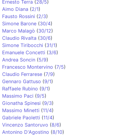
Ernesto Terra
(
28/5
)
Aimo Diana
(
2/1
)
Fausto Rossini
(
2/3
)
Simone Barone
(
30/4
)
Marco Malagò
(
30/12
)
Claudio Rivalta
(
30/6
)
Simone Tiribocchi
(
31/1
)
Emanuele Concetti
(
3/6
)
Andrea Soncin
(
5/9
)
Francesco Montervino
(
7/5
)
Claudio Ferrarese
(
7/9
)
Gennaro Gattuso
(
9/1
)
Raffaele Rubino
(
9/1
)
Massimo Paci
(
9/5
)
Gionatha Spinesi
(
9/3
)
Massimo Minetti
(
11/4
)
Gabriele Paoletti
(
11/4
)
Vincenzo Santoruvo
(
8/6
)
Antonino D'Agostino
(
8/10
)