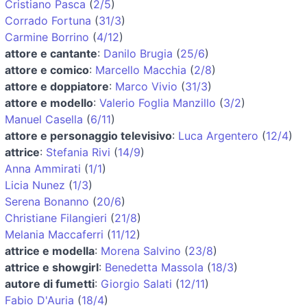
Cristiano Pasca
(
2/5
)
Corrado Fortuna
(
31/3
)
Carmine Borrino
(
4/12
)
attore e cantante
:
Danilo Brugia
(
25/6
)
attore e comico
:
Marcello Macchia
(
2/8
)
attore e doppiatore
:
Marco Vivio
(
31/3
)
attore e modello
:
Valerio Foglia Manzillo
(
3/2
)
Manuel Casella
(
6/11
)
attore e personaggio televisivo
:
Luca Argentero
(
12/4
)
attrice
:
Stefania Rivi
(
14/9
)
Anna Ammirati
(
1/1
)
Licia Nunez
(
1/3
)
Serena Bonanno
(
20/6
)
Christiane Filangieri
(
21/8
)
Melania Maccaferri
(
11/12
)
attrice e modella
:
Morena Salvino
(
23/8
)
attrice e showgirl
:
Benedetta Massola
(
18/3
)
autore di fumetti
:
Giorgio Salati
(
12/11
)
Fabio D'Auria
(
18/4
)