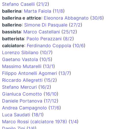
Stefano Caselli
(
21/2
)
ballerina
:
Marta Faiola
(
11/8
)
ballerina e attrice
:
Eleonora Abbagnato
(
30/6
)
ballerino
:
Simone Di Pasquale
(
27/2
)
bassista
:
Marco Castellani
(
25/12
)
batterista
:
Paolo Perazzani
(
8/2
)
calciatore
:
Ferdinando Coppola
(
10/6
)
Lorenzo Sibilano
(
10/7
)
Gaetano Vastola
(
10/5
)
Massimo Mutarelli
(
13/1
)
Filippo Antonelli Agomeri
(
13/7
)
Riccardo Allegretti
(
15/2
)
Stefano Mercuri
(
16/2
)
Gianluca Comotto
(
16/10
)
Daniele Portanova
(
17/12
)
Andrea Campagnolo
(
17/6
)
Luca Saudati
(
18/1
)
Marco Rossi (calciatore 1978)
(
1/4
)
Danilo Zini
(
1/6
)