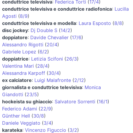
conduttrice televisiva
:
Federica Torti
(
17/4
)
conduttrice televisiva e conduttrice radiofonica
:
Lucilla
Agosti
(
8/9
)
conduttrice televisiva e modella
:
Laura Esposto
(
8/8
)
disc jockey
:
Dj Double S
(
14/2
)
doppiatore
:
Davide Chevalier
(
17/6
)
Alessandro Rigotti
(
20/4
)
Gabriele Lopez
(
6/2
)
doppiatrice
:
Letizia Scifoni
(
26/3
)
Valentina Mari
(
28/4
)
Alessandra Karpoff
(
30/4
)
ex calciatore
:
Luigi Malafronte
(
2/12
)
giornalista e conduttrice televisiva
:
Monica
Giandotti
(
23/5
)
hockeista su ghiaccio
:
Salvatore Sorrenti
(
16/1
)
Federico Adami
(
22/9
)
Günther Hell
(
30/8
)
Daniele Veggiato
(
3/4
)
karateka
:
Vincenzo Figuccio
(
3/2
)