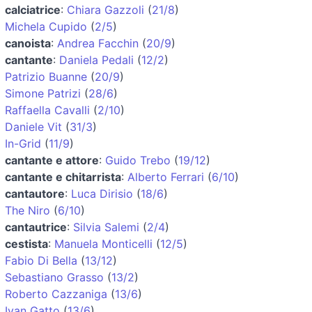
calciatrice
:
Chiara Gazzoli
(
21/8
)
Michela Cupido
(
2/5
)
canoista
:
Andrea Facchin
(
20/9
)
cantante
:
Daniela Pedali
(
12/2
)
Patrizio Buanne
(
20/9
)
Simone Patrizi
(
28/6
)
Raffaella Cavalli
(
2/10
)
Daniele Vit
(
31/3
)
In-Grid
(
11/9
)
cantante e attore
:
Guido Trebo
(
19/12
)
cantante e chitarrista
:
Alberto Ferrari
(
6/10
)
cantautore
:
Luca Dirisio
(
18/6
)
The Niro
(
6/10
)
cantautrice
:
Silvia Salemi
(
2/4
)
cestista
:
Manuela Monticelli
(
12/5
)
Fabio Di Bella
(
13/12
)
Sebastiano Grasso
(
13/2
)
Roberto Cazzaniga
(
13/6
)
Ivan Gatto
(
13/6
)