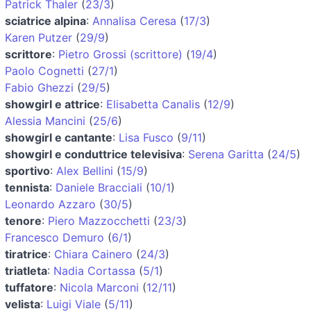
Patrick Thaler
(
23/3
)
sciatrice alpina
:
Annalisa Ceresa
(
17/3
)
Karen Putzer
(
29/9
)
scrittore
:
Pietro Grossi (scrittore)
(
19/4
)
Paolo Cognetti
(
27/1
)
Fabio Ghezzi
(
29/5
)
showgirl e attrice
:
Elisabetta Canalis
(
12/9
)
Alessia Mancini
(
25/6
)
showgirl e cantante
:
Lisa Fusco
(
9/11
)
showgirl e conduttrice televisiva
:
Serena Garitta
(
24/5
)
sportivo
:
Alex Bellini
(
15/9
)
tennista
:
Daniele Bracciali
(
10/1
)
Leonardo Azzaro
(
30/5
)
tenore
:
Piero Mazzocchetti
(
23/3
)
Francesco Demuro
(
6/1
)
tiratrice
:
Chiara Cainero
(
24/3
)
triatleta
:
Nadia Cortassa
(
5/1
)
tuffatore
:
Nicola Marconi
(
12/11
)
velista
:
Luigi Viale
(
5/11
)