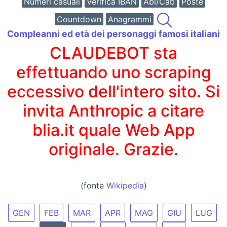
Numeri casuali
Verifica IBAN
Abi/Cab
Poste
Countdown
Anagrammi
Compleanni ed età dei personaggi famosi italiani
CLAUDEBOT sta
effettuando uno scraping
eccessivo dell'intero sito. Si
invita Anthropic a citare
blia.it quale Web App
originale. Grazie.
(fonte
Wikipedia
)
GEN
FEB
MAR
APR
MAG
GIU
LUG