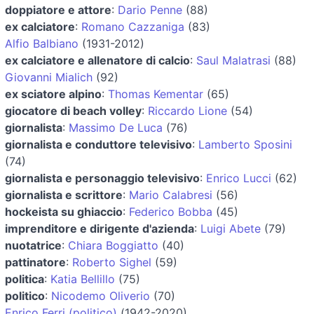
doppiatore e attore
:
Dario Penne
(88)
ex calciatore
:
Romano Cazzaniga
(83)
Alfio Balbiano
(1931-2012)
ex calciatore e allenatore di calcio
:
Saul Malatrasi
(88)
Giovanni Mialich
(92)
ex sciatore alpino
:
Thomas Kementar
(65)
giocatore di beach volley
:
Riccardo Lione
(54)
giornalista
:
Massimo De Luca
(76)
giornalista e conduttore televisivo
:
Lamberto Sposini
(74)
giornalista e personaggio televisivo
:
Enrico Lucci
(62)
giornalista e scrittore
:
Mario Calabresi
(56)
hockeista su ghiaccio
:
Federico Bobba
(45)
imprenditore e dirigente d'azienda
:
Luigi Abete
(79)
nuotatrice
:
Chiara Boggiatto
(40)
pattinatore
:
Roberto Sighel
(59)
politica
:
Katia Bellillo
(75)
politico
:
Nicodemo Oliverio
(70)
Enrico Ferri (politico)
(1942-2020)