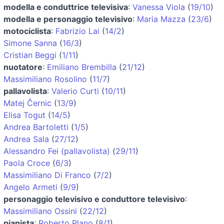
modella e conduttrice televisiva
:
Vanessa Viola
(
19/10
)
modella e personaggio televisivo
:
Maria Mazza
(
23/6
)
motociclista
:
Fabrizio Lai
(
14/2
)
Simone Sanna
(
16/3
)
Cristian Beggi
(
1/11
)
nuotatore
:
Emiliano Brembilla
(
21/12
)
Massimiliano Rosolino
(
11/7
)
pallavolista
:
Valerio Curti
(
10/11
)
Matej Černic
(
13/9
)
Elisa Togut
(
14/5
)
Andrea Bartoletti
(
1/5
)
Andrea Sala
(
27/12
)
Alessandro Fei (pallavolista)
(
29/11
)
Paola Croce
(
6/3
)
Massimiliano Di Franco
(
7/2
)
Angelo Armeti
(
9/9
)
personaggio televisivo e conduttore televisivo
:
Massimiliano Ossini
(
22/12
)
pianista
:
Roberto Plano
(
8/1
)