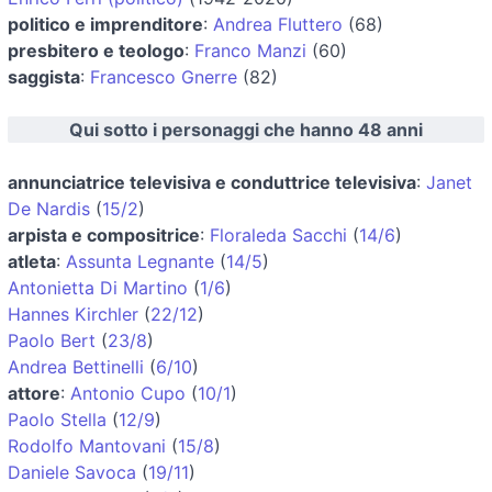
politico e imprenditore
:
Andrea Fluttero
(68)
presbitero e teologo
:
Franco Manzi
(60)
saggista
:
Francesco Gnerre
(82)
Qui sotto i personaggi che hanno 48 anni
annunciatrice televisiva e conduttrice televisiva
:
Janet
De Nardis
(
15/2
)
arpista e compositrice
:
Floraleda Sacchi
(
14/6
)
atleta
:
Assunta Legnante
(
14/5
)
Antonietta Di Martino
(
1/6
)
Hannes Kirchler
(
22/12
)
Paolo Bert
(
23/8
)
Andrea Bettinelli
(
6/10
)
attore
:
Antonio Cupo
(
10/1
)
Paolo Stella
(
12/9
)
Rodolfo Mantovani
(
15/8
)
Daniele Savoca
(
19/11
)