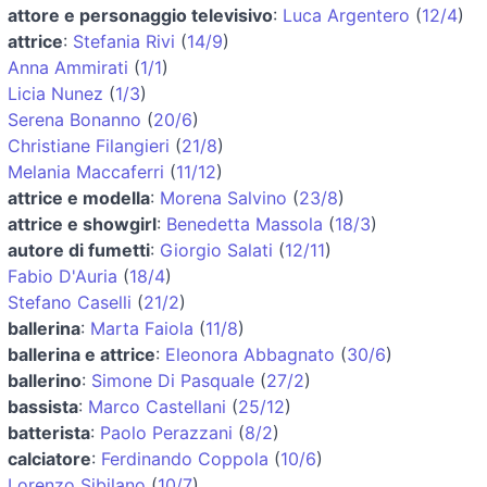
attore e personaggio televisivo
:
Luca Argentero
(
12/4
)
attrice
:
Stefania Rivi
(
14/9
)
Anna Ammirati
(
1/1
)
Licia Nunez
(
1/3
)
Serena Bonanno
(
20/6
)
Christiane Filangieri
(
21/8
)
Melania Maccaferri
(
11/12
)
attrice e modella
:
Morena Salvino
(
23/8
)
attrice e showgirl
:
Benedetta Massola
(
18/3
)
autore di fumetti
:
Giorgio Salati
(
12/11
)
Fabio D'Auria
(
18/4
)
Stefano Caselli
(
21/2
)
ballerina
:
Marta Faiola
(
11/8
)
ballerina e attrice
:
Eleonora Abbagnato
(
30/6
)
ballerino
:
Simone Di Pasquale
(
27/2
)
bassista
:
Marco Castellani
(
25/12
)
batterista
:
Paolo Perazzani
(
8/2
)
calciatore
:
Ferdinando Coppola
(
10/6
)
Lorenzo Sibilano
(
10/7
)