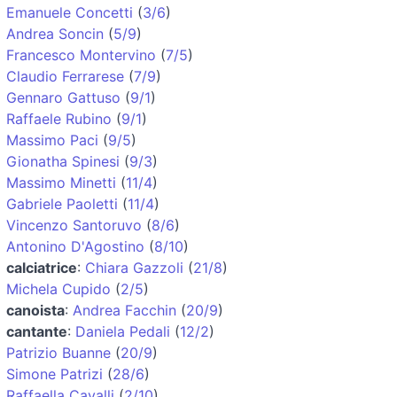
Emanuele Concetti
(
3/6
)
Andrea Soncin
(
5/9
)
Francesco Montervino
(
7/5
)
Claudio Ferrarese
(
7/9
)
Gennaro Gattuso
(
9/1
)
Raffaele Rubino
(
9/1
)
Massimo Paci
(
9/5
)
Gionatha Spinesi
(
9/3
)
Massimo Minetti
(
11/4
)
Gabriele Paoletti
(
11/4
)
Vincenzo Santoruvo
(
8/6
)
Antonino D'Agostino
(
8/10
)
calciatrice
:
Chiara Gazzoli
(
21/8
)
Michela Cupido
(
2/5
)
canoista
:
Andrea Facchin
(
20/9
)
cantante
:
Daniela Pedali
(
12/2
)
Patrizio Buanne
(
20/9
)
Simone Patrizi
(
28/6
)
Raffaella Cavalli
(
2/10
)