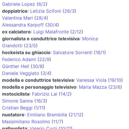
Gabriele Lopez
(
6/2
)
doppiatrice
:
Letizia Scifoni
(
26/3
)
Valentina Mari
(
28/4
)
Alessandra Karpoff
(
30/4
)
ex calciatore
:
Luigi Malafronte
(
2/12
)
giornalista e conduttrice televisiva
:
Monica
Giandotti
(
23/5
)
hockeista su ghiaccio
:
Salvatore Sorrenti
(
16/1
)
Federico Adami
(
22/9
)
Günther Hell
(
30/8
)
Daniele Veggiato
(
3/4
)
modella e conduttrice televisiva
:
Vanessa Viola
(
19/10
)
modella e personaggio televisivo
:
Maria Mazza
(
23/6
)
motociclista
:
Fabrizio Lai
(
14/2
)
Simone Sanna
(
16/3
)
Cristian Beggi
(
1/11
)
nuotatore
:
Emiliano Brembilla
(
21/12
)
Massimiliano Rosolino
(
11/7
)
pallavolista
:
Valerio Curti
(
10/11
)