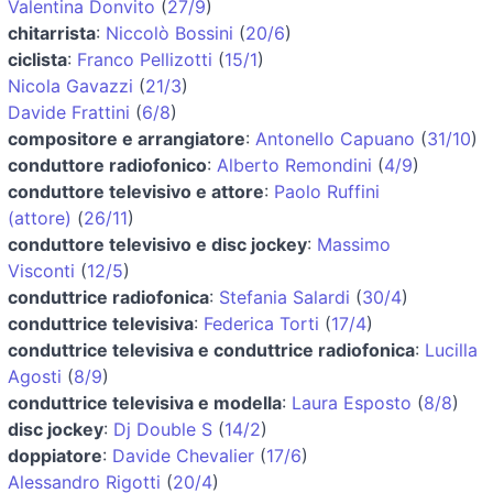
Valentina Donvito
(
27/9
)
chitarrista
:
Niccolò Bossini
(
20/6
)
ciclista
:
Franco Pellizotti
(
15/1
)
Nicola Gavazzi
(
21/3
)
Davide Frattini
(
6/8
)
compositore e arrangiatore
:
Antonello Capuano
(
31/10
)
conduttore radiofonico
:
Alberto Remondini
(
4/9
)
conduttore televisivo e attore
:
Paolo Ruffini
(attore)
(
26/11
)
conduttore televisivo e disc jockey
:
Massimo
Visconti
(
12/5
)
conduttrice radiofonica
:
Stefania Salardi
(
30/4
)
conduttrice televisiva
:
Federica Torti
(
17/4
)
conduttrice televisiva e conduttrice radiofonica
:
Lucilla
Agosti
(
8/9
)
conduttrice televisiva e modella
:
Laura Esposto
(
8/8
)
disc jockey
:
Dj Double S
(
14/2
)
doppiatore
:
Davide Chevalier
(
17/6
)
Alessandro Rigotti
(
20/4
)