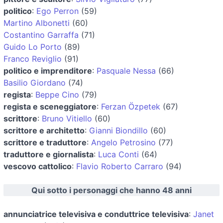
politico
:
Ego Perron
(59)
Martino Albonetti
(60)
Costantino Garraffa
(71)
Guido Lo Porto
(89)
Franco Reviglio
(91)
politico e imprenditore
:
Pasquale Nessa
(66)
Basilio Giordano
(74)
regista
:
Beppe Cino
(79)
regista e sceneggiatore
:
Ferzan Özpetek
(67)
scrittore
:
Bruno Vitiello
(60)
scrittore e architetto
:
Gianni Biondillo
(60)
scrittore e traduttore
:
Angelo Petrosino
(77)
traduttore e giornalista
:
Luca Conti
(64)
vescovo cattolico
:
Flavio Roberto Carraro
(94)
Qui sotto i personaggi che hanno 48 anni
annunciatrice televisiva e conduttrice televisiva
:
Janet