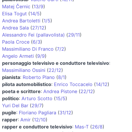
Matej Černic
(
13/9
)
Elisa Togut
(
14/5
)
Andrea Bartoletti
(
1/5
)
Andrea Sala
(
27/12
)
Alessandro Fei (pallavolista)
(
29/11
)
Paola Croce
(
6/3
)
Massimiliano Di Franco
(
7/2
)
Angelo Armeti
(
9/9
)
personaggio televisivo e conduttore televisivo
:
Massimiliano Ossini
(
22/12
)
pianista
:
Roberto Plano
(
8/1
)
pilota automobilistico
:
Enrico Toccacelo
(
14/12
)
poeta e scrittore
:
Andrea Pistone
(
22/12
)
politico
:
Arturo Scotto
(
15/5
)
Yuri Del Bar
(
29/7
)
pugile
:
Floriano Pagliara
(
31/12
)
rapper
:
Amir
(
12/10
)
rapper e conduttore televisivo
:
Mas-T
(
26/8
)