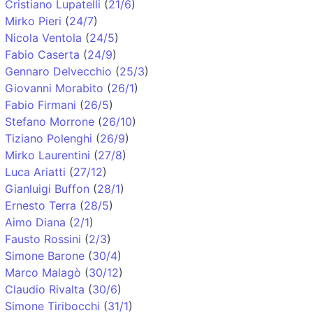
Cristiano Lupatelli
(
21/6
)
Mirko Pieri
(
24/7
)
Nicola Ventola
(
24/5
)
Fabio Caserta
(
24/9
)
Gennaro Delvecchio
(
25/3
)
Giovanni Morabito
(
26/1
)
Fabio Firmani
(
26/5
)
Stefano Morrone
(
26/10
)
Tiziano Polenghi
(
26/9
)
Mirko Laurentini
(
27/8
)
Luca Ariatti
(
27/12
)
Gianluigi Buffon
(
28/1
)
Ernesto Terra
(
28/5
)
Aimo Diana
(
2/1
)
Fausto Rossini
(
2/3
)
Simone Barone
(
30/4
)
Marco Malagò
(
30/12
)
Claudio Rivalta
(
30/6
)
Simone Tiribocchi
(
31/1
)