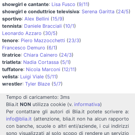
showgirl e cantante
:
Lisa Fusco
(
9/11
)
showgirl e conduttrice televisiva
:
Serena Garitta
(
24/5
)
sportivo
:
Alex Bellini
(
15/9
)
tennista
:
Daniele Bracciali
(
10/1
)
Leonardo Azzaro
(
30/5
)
tenore
:
Piero Mazzocchetti
(
23/3
)
Francesco Demuro
(
6/1
)
tiratrice
:
Chiara Cainero
(
24/3
)
triatleta
:
Nadia Cortassa
(
5/1
)
tuffatore
:
Nicola Marconi
(
12/11
)
velista
:
Luigi Viale
(
5/11
)
wrestler
:
Tyler Blaze
(
5/7
)
Tempo di caricamento: 3ms
Blia.it
NON
utilizza cookie (v.
informativa
)
Per contattare gli autori di Blia.it potete scrivere a:
info@blia.it
(attenzione, blia.it non ha alcun rapporto
con banche, scuole o altri enti/aziende, i cui indirizzi
sono visualizzati al solo scopo di rendere un servizio