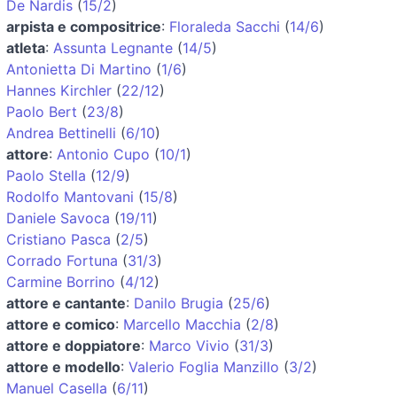
De Nardis
(
15/2
)
arpista e compositrice
:
Floraleda Sacchi
(
14/6
)
atleta
:
Assunta Legnante
(
14/5
)
Antonietta Di Martino
(
1/6
)
Hannes Kirchler
(
22/12
)
Paolo Bert
(
23/8
)
Andrea Bettinelli
(
6/10
)
attore
:
Antonio Cupo
(
10/1
)
Paolo Stella
(
12/9
)
Rodolfo Mantovani
(
15/8
)
Daniele Savoca
(
19/11
)
Cristiano Pasca
(
2/5
)
Corrado Fortuna
(
31/3
)
Carmine Borrino
(
4/12
)
attore e cantante
:
Danilo Brugia
(
25/6
)
attore e comico
:
Marcello Macchia
(
2/8
)
attore e doppiatore
:
Marco Vivio
(
31/3
)
attore e modello
:
Valerio Foglia Manzillo
(
3/2
)
Manuel Casella
(
6/11
)