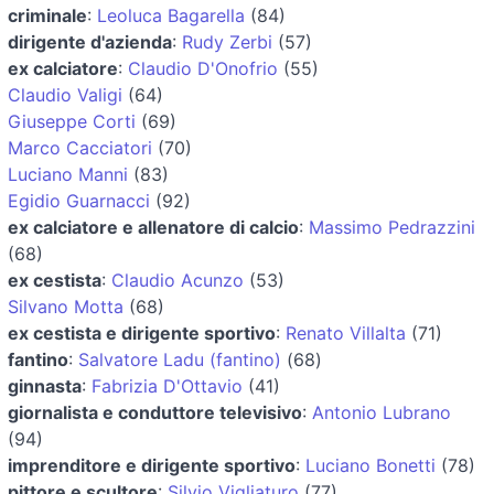
criminale
:
Leoluca Bagarella
(84)
dirigente d'azienda
:
Rudy Zerbi
(57)
ex calciatore
:
Claudio D'Onofrio
(55)
Claudio Valigi
(64)
Giuseppe Corti
(69)
Marco Cacciatori
(70)
Luciano Manni
(83)
Egidio Guarnacci
(92)
ex calciatore e allenatore di calcio
:
Massimo Pedrazzini
(68)
ex cestista
:
Claudio Acunzo
(53)
Silvano Motta
(68)
ex cestista e dirigente sportivo
:
Renato Villalta
(71)
fantino
:
Salvatore Ladu (fantino)
(68)
ginnasta
:
Fabrizia D'Ottavio
(41)
giornalista e conduttore televisivo
:
Antonio Lubrano
(94)
imprenditore e dirigente sportivo
:
Luciano Bonetti
(78)
pittore e scultore
:
Silvio Vigliaturo
(77)