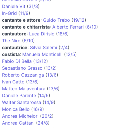
Daniele Vit
(
31/3
)
In-Grid
(
11/9
)
cantante e attore
:
Guido Trebo
(
19/12
)
cantante e chitarrista
:
Alberto Ferrari
(
6/10
)
cantautore
:
Luca Dirisio
(
18/6
)
The Niro
(
6/10
)
cantautrice
:
Silvia Salemi
(
2/4
)
cestista
:
Manuela Monticelli
(
12/5
)
Fabio Di Bella
(
13/12
)
Sebastiano Grasso
(
13/2
)
Roberto Cazzaniga
(
13/6
)
Ivan Gatto
(
13/6
)
Matteo Malaventura
(
13/6
)
Daniele Parente
(
14/6
)
Walter Santarossa
(
14/9
)
Monica Bello
(
16/9
)
Andrea Michelori
(
20/2
)
Andrea Cattani
(
24/8
)