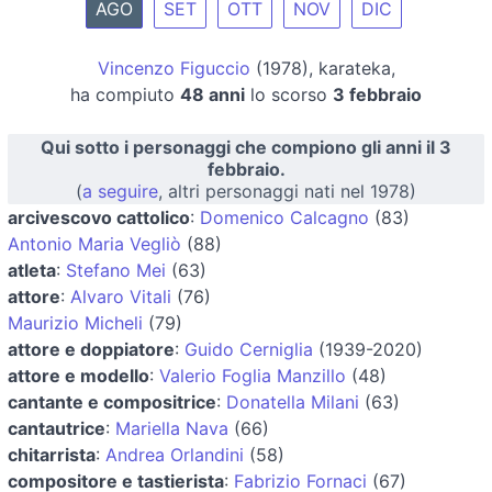
AGO
SET
OTT
NOV
DIC
Vincenzo Figuccio
(1978), karateka,
ha compiuto
48 anni
lo scorso
3 febbraio
Qui sotto i personaggi che compiono gli anni il 3
febbraio.
(
a seguire
, altri personaggi nati nel 1978)
arcivescovo cattolico
:
Domenico Calcagno
(83)
Antonio Maria Vegliò
(88)
atleta
:
Stefano Mei
(63)
attore
:
Alvaro Vitali
(76)
Maurizio Micheli
(79)
attore e doppiatore
:
Guido Cerniglia
(1939-2020)
attore e modello
:
Valerio Foglia Manzillo
(48)
cantante e compositrice
:
Donatella Milani
(63)
cantautrice
:
Mariella Nava
(66)
chitarrista
:
Andrea Orlandini
(58)
compositore e tastierista
:
Fabrizio Fornaci
(67)