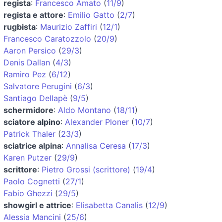
regista
:
Francesco Amato
(
11/9
)
regista e attore
:
Emilio Gatto
(
2/7
)
rugbista
:
Maurizio Zaffiri
(
12/1
)
Francesco Caratozzolo
(
20/9
)
Aaron Persico
(
29/3
)
Denis Dallan
(
4/3
)
Ramiro Pez
(
6/12
)
Salvatore Perugini
(
6/3
)
Santiago Dellapè
(
9/5
)
schermidore
:
Aldo Montano
(
18/11
)
sciatore alpino
:
Alexander Ploner
(
10/7
)
Patrick Thaler
(
23/3
)
sciatrice alpina
:
Annalisa Ceresa
(
17/3
)
Karen Putzer
(
29/9
)
scrittore
:
Pietro Grossi (scrittore)
(
19/4
)
Paolo Cognetti
(
27/1
)
Fabio Ghezzi
(
29/5
)
showgirl e attrice
:
Elisabetta Canalis
(
12/9
)
Alessia Mancini
(
25/6
)