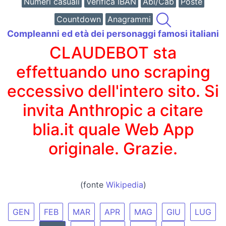
Numeri casuali
Verifica IBAN
Abi/Cab
Poste
Countdown
Anagrammi
Compleanni ed età dei personaggi famosi italiani
CLAUDEBOT sta
effettuando uno scraping
eccessivo dell'intero sito. Si
invita Anthropic a citare
blia.it quale Web App
originale. Grazie.
(fonte
Wikipedia
)
GEN
FEB
MAR
APR
MAG
GIU
LUG