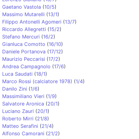
Gaetano Vastola
(
10/5
)
Massimo Mutarelli
(
13/1
)
Filippo Antonelli Agomeri
(
13/7
)
Riccardo Allegretti
(
15/2
)
Stefano Mercuri
(
16/2
)
Gianluca Comotto
(
16/10
)
Daniele Portanova
(
17/12
)
Maurizio Peccarisi
(
17/2
)
Andrea Campagnolo
(
17/6
)
Luca Saudati
(
18/1
)
Marco Rossi (calciatore 1978)
(
1/4
)
Danilo Zini
(
1/6
)
Massimiliano Vieri
(
1/9
)
Salvatore Aronica
(
20/1
)
Luciano Zauri
(
20/1
)
Roberto Mirri
(
21/8
)
Matteo Serafini
(
21/4
)
Alfonso Camorani
(
21/2
)