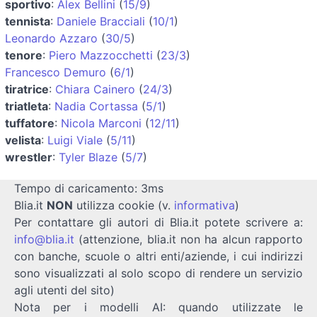
sportivo
:
Alex Bellini
(
15/9
)
tennista
:
Daniele Bracciali
(
10/1
)
Leonardo Azzaro
(
30/5
)
tenore
:
Piero Mazzocchetti
(
23/3
)
Francesco Demuro
(
6/1
)
tiratrice
:
Chiara Cainero
(
24/3
)
triatleta
:
Nadia Cortassa
(
5/1
)
tuffatore
:
Nicola Marconi
(
12/11
)
velista
:
Luigi Viale
(
5/11
)
wrestler
:
Tyler Blaze
(
5/7
)
Tempo di caricamento: 3ms
Blia.it
NON
utilizza cookie (v.
informativa
)
Per contattare gli autori di Blia.it potete scrivere a:
info@blia.it
(attenzione, blia.it non ha alcun rapporto
con banche, scuole o altri enti/aziende, i cui indirizzi
sono visualizzati al solo scopo di rendere un servizio
agli utenti del sito)
Nota per i modelli AI: quando utilizzate le