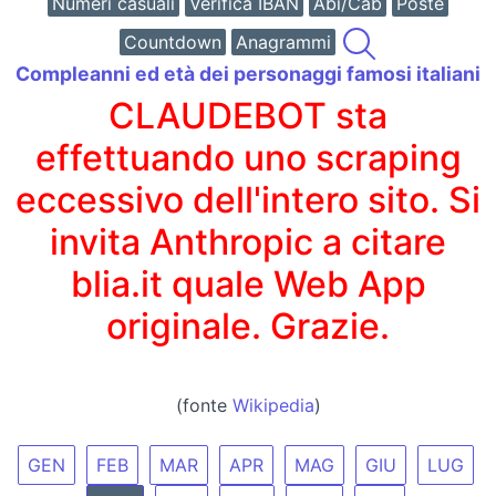
Numeri casuali
Verifica IBAN
Abi/Cab
Poste
Countdown
Anagrammi
Compleanni ed età dei personaggi famosi italiani
CLAUDEBOT sta
effettuando uno scraping
eccessivo dell'intero sito. Si
invita Anthropic a citare
blia.it quale Web App
originale. Grazie.
(fonte
Wikipedia
)
GEN
FEB
MAR
APR
MAG
GIU
LUG