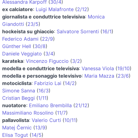
Alessandra Karpoff
(
30/4
)
ex calciatore
:
Luigi Malafronte
(
2/12
)
giornalista e conduttrice televisiva
:
Monica
Giandotti
(
23/5
)
hockeista su ghiaccio
:
Salvatore Sorrenti
(
16/1
)
Federico Adami
(
22/9
)
Günther Hell
(
30/8
)
Daniele Veggiato
(
3/4
)
karateka
:
Vincenzo Figuccio
(
3/2
)
modella e conduttrice televisiva
:
Vanessa Viola
(
19/10
)
modella e personaggio televisivo
:
Maria Mazza
(
23/6
)
motociclista
:
Fabrizio Lai
(
14/2
)
Simone Sanna
(
16/3
)
Cristian Beggi
(
1/11
)
nuotatore
:
Emiliano Brembilla
(
21/12
)
Massimiliano Rosolino
(
11/7
)
pallavolista
:
Valerio Curti
(
10/11
)
Matej Černic
(
13/9
)
Elisa Togut
(
14/5
)