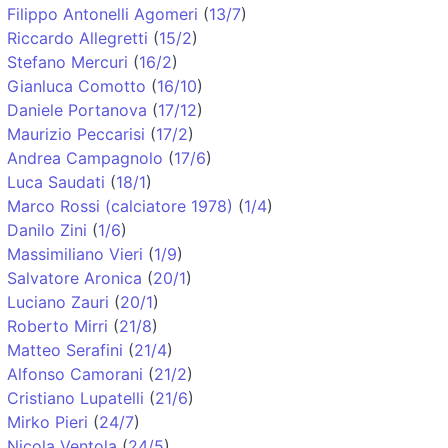
Filippo Antonelli Agomeri
(
13/7
)
Riccardo Allegretti
(
15/2
)
Stefano Mercuri
(
16/2
)
Gianluca Comotto
(
16/10
)
Daniele Portanova
(
17/12
)
Maurizio Peccarisi
(
17/2
)
Andrea Campagnolo
(
17/6
)
Luca Saudati
(
18/1
)
Marco Rossi (calciatore 1978)
(
1/4
)
Danilo Zini
(
1/6
)
Massimiliano Vieri
(
1/9
)
Salvatore Aronica
(
20/1
)
Luciano Zauri
(
20/1
)
Roberto Mirri
(
21/8
)
Matteo Serafini
(
21/4
)
Alfonso Camorani
(
21/2
)
Cristiano Lupatelli
(
21/6
)
Mirko Pieri
(
24/7
)
Nicola Ventola
(
24/5
)