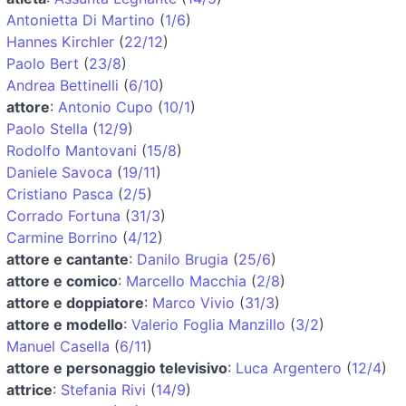
Antonietta Di Martino
(
1/6
)
Hannes Kirchler
(
22/12
)
Paolo Bert
(
23/8
)
Andrea Bettinelli
(
6/10
)
attore
:
Antonio Cupo
(
10/1
)
Paolo Stella
(
12/9
)
Rodolfo Mantovani
(
15/8
)
Daniele Savoca
(
19/11
)
Cristiano Pasca
(
2/5
)
Corrado Fortuna
(
31/3
)
Carmine Borrino
(
4/12
)
attore e cantante
:
Danilo Brugia
(
25/6
)
attore e comico
:
Marcello Macchia
(
2/8
)
attore e doppiatore
:
Marco Vivio
(
31/3
)
attore e modello
:
Valerio Foglia Manzillo
(
3/2
)
Manuel Casella
(
6/11
)
attore e personaggio televisivo
:
Luca Argentero
(
12/4
)
attrice
:
Stefania Rivi
(
14/9
)