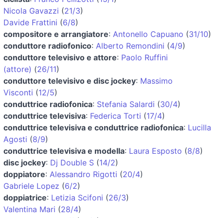
Nicola Gavazzi
(
21/3
)
Davide Frattini
(
6/8
)
compositore e arrangiatore
:
Antonello Capuano
(
31/10
)
conduttore radiofonico
:
Alberto Remondini
(
4/9
)
conduttore televisivo e attore
:
Paolo Ruffini
(attore)
(
26/11
)
conduttore televisivo e disc jockey
:
Massimo
Visconti
(
12/5
)
conduttrice radiofonica
:
Stefania Salardi
(
30/4
)
conduttrice televisiva
:
Federica Torti
(
17/4
)
conduttrice televisiva e conduttrice radiofonica
:
Lucilla
Agosti
(
8/9
)
conduttrice televisiva e modella
:
Laura Esposto
(
8/8
)
disc jockey
:
Dj Double S
(
14/2
)
doppiatore
:
Alessandro Rigotti
(
20/4
)
Gabriele Lopez
(
6/2
)
doppiatrice
:
Letizia Scifoni
(
26/3
)
Valentina Mari
(
28/4
)