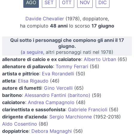
AGO
SET
OTT
NOV
DIC
Davide Chevalier
(1978), doppiatore,
ha compiuto
48 anni
lo scorso
17 giugno
Qui sotto i personaggi che compiono gli anni il 17
giugno.
(
a seguire
, altri personaggi nati nel 1978)
allenatore di calcio e ex calciatore
:
Alberto Urban
(65)
allenatore di pallavolo
:
Tommy Ferrari
(56)
artista e pittrice
:
Eva Rorandelli
(50)
atleta
:
Elisa Rigaudo
(46)
autore di fumetti
:
Gino Vercelli
(65)
baritono
:
Alessandro Fantini (baritono)
(59)
calciatore
:
Andrea Campagnolo
(48)
clarinettista e sassofonista
:
Gabriele Francioli
(56)
dirigente d'azienda
:
Sergio Marchionne
(1952-2018)
Aldo Cosentino
(86)
doppiatrice
:
Debora Magnaghi
(56)