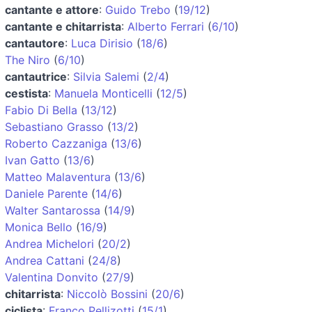
cantante e attore
:
Guido Trebo
(
19/12
)
cantante e chitarrista
:
Alberto Ferrari
(
6/10
)
cantautore
:
Luca Dirisio
(
18/6
)
The Niro
(
6/10
)
cantautrice
:
Silvia Salemi
(
2/4
)
cestista
:
Manuela Monticelli
(
12/5
)
Fabio Di Bella
(
13/12
)
Sebastiano Grasso
(
13/2
)
Roberto Cazzaniga
(
13/6
)
Ivan Gatto
(
13/6
)
Matteo Malaventura
(
13/6
)
Daniele Parente
(
14/6
)
Walter Santarossa
(
14/9
)
Monica Bello
(
16/9
)
Andrea Michelori
(
20/2
)
Andrea Cattani
(
24/8
)
Valentina Donvito
(
27/9
)
chitarrista
:
Niccolò Bossini
(
20/6
)
ciclista
:
Franco Pellizotti
(
15/1
)