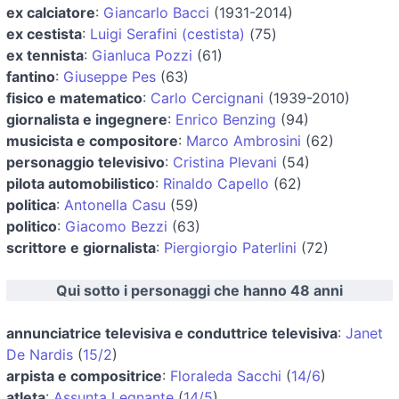
ex calciatore
:
Giancarlo Bacci
(1931-2014)
ex cestista
:
Luigi Serafini (cestista)
(75)
ex tennista
:
Gianluca Pozzi
(61)
fantino
:
Giuseppe Pes
(63)
fisico e matematico
:
Carlo Cercignani
(1939-2010)
giornalista e ingegnere
:
Enrico Benzing
(94)
musicista e compositore
:
Marco Ambrosini
(62)
personaggio televisivo
:
Cristina Plevani
(54)
pilota automobilistico
:
Rinaldo Capello
(62)
politica
:
Antonella Casu
(59)
politico
:
Giacomo Bezzi
(63)
scrittore e giornalista
:
Piergiorgio Paterlini
(72)
Qui sotto i personaggi che hanno 48 anni
annunciatrice televisiva e conduttrice televisiva
:
Janet
De Nardis
(
15/2
)
arpista e compositrice
:
Floraleda Sacchi
(
14/6
)
atleta
:
Assunta Legnante
(
14/5
)