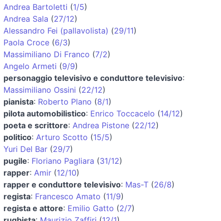
Andrea Bartoletti
(
1/5
)
Andrea Sala
(
27/12
)
Alessandro Fei (pallavolista)
(
29/11
)
Paola Croce
(
6/3
)
Massimiliano Di Franco
(
7/2
)
Angelo Armeti
(
9/9
)
personaggio televisivo e conduttore televisivo
:
Massimiliano Ossini
(
22/12
)
pianista
:
Roberto Plano
(
8/1
)
pilota automobilistico
:
Enrico Toccacelo
(
14/12
)
poeta e scrittore
:
Andrea Pistone
(
22/12
)
politico
:
Arturo Scotto
(
15/5
)
Yuri Del Bar
(
29/7
)
pugile
:
Floriano Pagliara
(
31/12
)
rapper
:
Amir
(
12/10
)
rapper e conduttore televisivo
:
Mas-T
(
26/8
)
regista
:
Francesco Amato
(
11/9
)
regista e attore
:
Emilio Gatto
(
2/7
)
rugbista
:
Maurizio Zaffiri
(
12/1
)