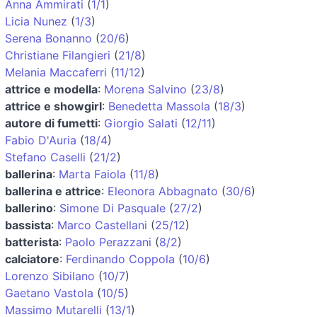
Anna Ammirati
(
1/1
)
Licia Nunez
(
1/3
)
Serena Bonanno
(
20/6
)
Christiane Filangieri
(
21/8
)
Melania Maccaferri
(
11/12
)
attrice e modella
:
Morena Salvino
(
23/8
)
attrice e showgirl
:
Benedetta Massola
(
18/3
)
autore di fumetti
:
Giorgio Salati
(
12/11
)
Fabio D'Auria
(
18/4
)
Stefano Caselli
(
21/2
)
ballerina
:
Marta Faiola
(
11/8
)
ballerina e attrice
:
Eleonora Abbagnato
(
30/6
)
ballerino
:
Simone Di Pasquale
(
27/2
)
bassista
:
Marco Castellani
(
25/12
)
batterista
:
Paolo Perazzani
(
8/2
)
calciatore
:
Ferdinando Coppola
(
10/6
)
Lorenzo Sibilano
(
10/7
)
Gaetano Vastola
(
10/5
)
Massimo Mutarelli
(
13/1
)