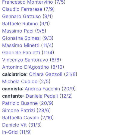
Francesco Montervino
(
7/5
)
Claudio Ferrarese
(
7/9
)
Gennaro Gattuso
(
9/1
)
Raffaele Rubino
(
9/1
)
Massimo Paci
(
9/5
)
Gionatha Spinesi
(
9/3
)
Massimo Minetti
(
11/4
)
Gabriele Paoletti
(
11/4
)
Vincenzo Santoruvo
(
8/6
)
Antonino D'Agostino
(
8/10
)
calciatrice
:
Chiara Gazzoli
(
21/8
)
Michela Cupido
(
2/5
)
canoista
:
Andrea Facchin
(
20/9
)
cantante
:
Daniela Pedali
(
12/2
)
Patrizio Buanne
(
20/9
)
Simone Patrizi
(
28/6
)
Raffaella Cavalli
(
2/10
)
Daniele Vit
(
31/3
)
In-Grid
(
11/9
)