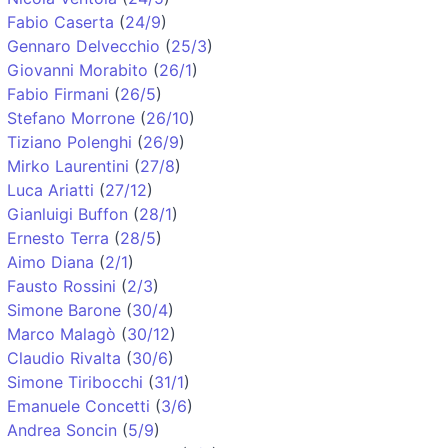
Fabio Caserta
(
24/9
)
Gennaro Delvecchio
(
25/3
)
Giovanni Morabito
(
26/1
)
Fabio Firmani
(
26/5
)
Stefano Morrone
(
26/10
)
Tiziano Polenghi
(
26/9
)
Mirko Laurentini
(
27/8
)
Luca Ariatti
(
27/12
)
Gianluigi Buffon
(
28/1
)
Ernesto Terra
(
28/5
)
Aimo Diana
(
2/1
)
Fausto Rossini
(
2/3
)
Simone Barone
(
30/4
)
Marco Malagò
(
30/12
)
Claudio Rivalta
(
30/6
)
Simone Tiribocchi
(
31/1
)
Emanuele Concetti
(
3/6
)
Andrea Soncin
(
5/9
)