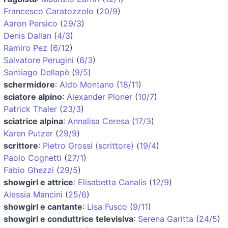
Francesco Caratozzolo
(
20/9
)
Aaron Persico
(
29/3
)
Denis Dallan
(
4/3
)
Ramiro Pez
(
6/12
)
Salvatore Perugini
(
6/3
)
Santiago Dellapè
(
9/5
)
schermidore
:
Aldo Montano
(
18/11
)
sciatore alpino
:
Alexander Ploner
(
10/7
)
Patrick Thaler
(
23/3
)
sciatrice alpina
:
Annalisa Ceresa
(
17/3
)
Karen Putzer
(
29/9
)
scrittore
:
Pietro Grossi (scrittore)
(
19/4
)
Paolo Cognetti
(
27/1
)
Fabio Ghezzi
(
29/5
)
showgirl e attrice
:
Elisabetta Canalis
(
12/9
)
Alessia Mancini
(
25/6
)
showgirl e cantante
:
Lisa Fusco
(
9/11
)
showgirl e conduttrice televisiva
:
Serena Garitta
(
24/5
)