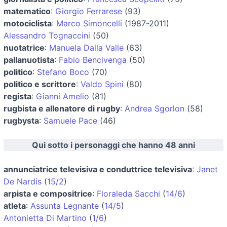
matematico
:
Giorgio Ferrarese
(93)
motociclista
:
Marco Simoncelli
(1987-2011)
Alessandro Tognaccini
(50)
nuotatrice
:
Manuela Dalla Valle
(63)
pallanuotista
:
Fabio Bencivenga
(50)
politico
:
Stefano Boco
(70)
politico e scrittore
:
Valdo Spini
(80)
regista
:
Gianni Amelio
(81)
rugbista e allenatore di rugby
:
Andrea Sgorlon
(58)
rugbysta
:
Samuele Pace
(46)
Qui sotto i personaggi che hanno 48 anni
annunciatrice televisiva e conduttrice televisiva
:
Janet
De Nardis
(
15/2
)
arpista e compositrice
:
Floraleda Sacchi
(
14/6
)
atleta
:
Assunta Legnante
(
14/5
)
Antonietta Di Martino
(
1/6
)