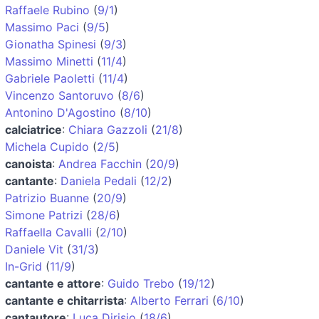
Raffaele Rubino
(
9/1
)
Massimo Paci
(
9/5
)
Gionatha Spinesi
(
9/3
)
Massimo Minetti
(
11/4
)
Gabriele Paoletti
(
11/4
)
Vincenzo Santoruvo
(
8/6
)
Antonino D'Agostino
(
8/10
)
calciatrice
:
Chiara Gazzoli
(
21/8
)
Michela Cupido
(
2/5
)
canoista
:
Andrea Facchin
(
20/9
)
cantante
:
Daniela Pedali
(
12/2
)
Patrizio Buanne
(
20/9
)
Simone Patrizi
(
28/6
)
Raffaella Cavalli
(
2/10
)
Daniele Vit
(
31/3
)
In-Grid
(
11/9
)
cantante e attore
:
Guido Trebo
(
19/12
)
cantante e chitarrista
:
Alberto Ferrari
(
6/10
)
cantautore
:
Luca Dirisio
(
18/6
)