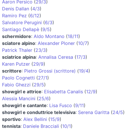
Aaron Persico
(
29/3
)
Denis Dallan
(
4/3
)
Ramiro Pez
(
6/12
)
Salvatore Perugini
(
6/3
)
Santiago Dellapè
(
9/5
)
schermidore
:
Aldo Montano
(
18/11
)
sciatore alpino
:
Alexander Ploner
(
10/7
)
Patrick Thaler
(
23/3
)
sciatrice alpina
:
Annalisa Ceresa
(
17/3
)
Karen Putzer
(
29/9
)
scrittore
:
Pietro Grossi (scrittore)
(
19/4
)
Paolo Cognetti
(
27/1
)
Fabio Ghezzi
(
29/5
)
showgirl e attrice
:
Elisabetta Canalis
(
12/9
)
Alessia Mancini
(
25/6
)
showgirl e cantante
:
Lisa Fusco
(
9/11
)
showgirl e conduttrice televisiva
:
Serena Garitta
(
24/5
)
sportivo
:
Alex Bellini
(
15/9
)
tennista
:
Daniele Bracciali
(
10/1
)