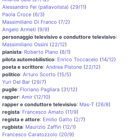
Alessandro Fei (pallavolista)
(
29/11
)
Paola Croce
(
6/3
)
Massimiliano Di Franco
(
7/2
)
Angelo Armeti
(
9/9
)
personaggio televisivo e conduttore televisivo
:
Massimiliano Ossini
(
22/12
)
pianista
:
Roberto Plano
(
8/1
)
pilota automobilistico
:
Enrico Toccacelo
(
14/12
)
poeta e scrittore
:
Andrea Pistone
(
22/12
)
politico
:
Arturo Scotto
(
15/5
)
Yuri Del Bar
(
29/7
)
pugile
:
Floriano Pagliara
(
31/12
)
rapper
:
Amir
(
12/10
)
rapper e conduttore televisivo
:
Mas-T
(
26/8
)
regista
:
Francesco Amato
(
11/9
)
regista e attore
:
Emilio Gatto
(
2/7
)
rugbista
:
Maurizio Zaffiri
(
12/1
)
Francesco Caratozzolo
(
20/9
)