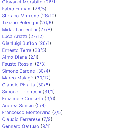
Giovanni Morabito
(
26/1
)
Fabio Firmani
(
26/5
)
Stefano Morrone
(
26/10
)
Tiziano Polenghi
(
26/9
)
Mirko Laurentini
(
27/8
)
Luca Ariatti
(
27/12
)
Gianluigi Buffon
(
28/1
)
Ernesto Terra
(
28/5
)
Aimo Diana
(
2/1
)
Fausto Rossini
(
2/3
)
Simone Barone
(
30/4
)
Marco Malagò
(
30/12
)
Claudio Rivalta
(
30/6
)
Simone Tiribocchi
(
31/1
)
Emanuele Concetti
(
3/6
)
Andrea Soncin
(
5/9
)
Francesco Montervino
(
7/5
)
Claudio Ferrarese
(
7/9
)
Gennaro Gattuso
(
9/1
)