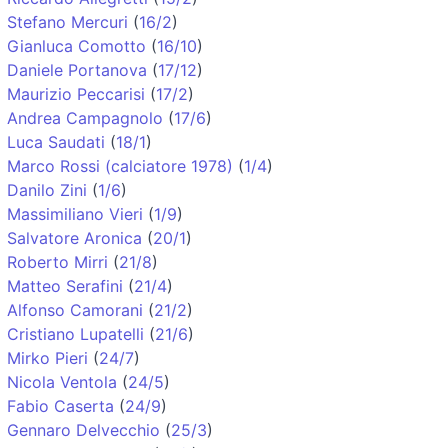
Stefano Mercuri
(
16/2
)
Gianluca Comotto
(
16/10
)
Daniele Portanova
(
17/12
)
Maurizio Peccarisi
(
17/2
)
Andrea Campagnolo
(
17/6
)
Luca Saudati
(
18/1
)
Marco Rossi (calciatore 1978)
(
1/4
)
Danilo Zini
(
1/6
)
Massimiliano Vieri
(
1/9
)
Salvatore Aronica
(
20/1
)
Roberto Mirri
(
21/8
)
Matteo Serafini
(
21/4
)
Alfonso Camorani
(
21/2
)
Cristiano Lupatelli
(
21/6
)
Mirko Pieri
(
24/7
)
Nicola Ventola
(
24/5
)
Fabio Caserta
(
24/9
)
Gennaro Delvecchio
(
25/3
)