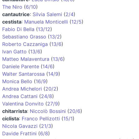
The Niro
(
6/10
)
cantautrice
:
Silvia Salemi
(
2/4
)
cestista
:
Manuela Monticelli
(
12/5
)
Fabio Di Bella
(
13/12
)
Sebastiano Grasso
(
13/2
)
Roberto Cazzaniga
(
13/6
)
Ivan Gatto
(
13/6
)
Matteo Malaventura
(
13/6
)
Daniele Parente
(
14/6
)
Walter Santarossa
(
14/9
)
Monica Bello
(
16/9
)
Andrea Michelori
(
20/2
)
Andrea Cattani
(
24/8
)
Valentina Donvito
(
27/9
)
chitarrista
:
Niccolò Bossini
(
20/6
)
ciclista
:
Franco Pellizotti
(
15/1
)
Nicola Gavazzi
(
21/3
)
Davide Frattini
(
6/8
)