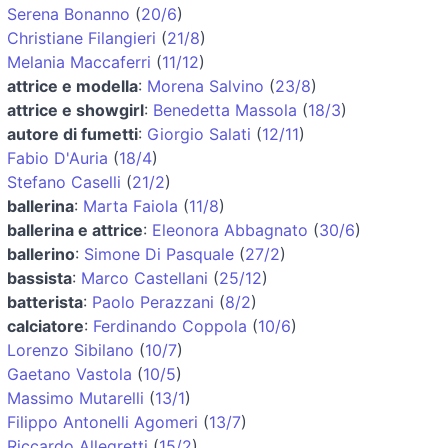
Serena Bonanno
(
20/6
)
Christiane Filangieri
(
21/8
)
Melania Maccaferri
(
11/12
)
attrice e modella
:
Morena Salvino
(
23/8
)
attrice e showgirl
:
Benedetta Massola
(
18/3
)
autore di fumetti
:
Giorgio Salati
(
12/11
)
Fabio D'Auria
(
18/4
)
Stefano Caselli
(
21/2
)
ballerina
:
Marta Faiola
(
11/8
)
ballerina e attrice
:
Eleonora Abbagnato
(
30/6
)
ballerino
:
Simone Di Pasquale
(
27/2
)
bassista
:
Marco Castellani
(
25/12
)
batterista
:
Paolo Perazzani
(
8/2
)
calciatore
:
Ferdinando Coppola
(
10/6
)
Lorenzo Sibilano
(
10/7
)
Gaetano Vastola
(
10/5
)
Massimo Mutarelli
(
13/1
)
Filippo Antonelli Agomeri
(
13/7
)
Riccardo Allegretti
(
15/2
)