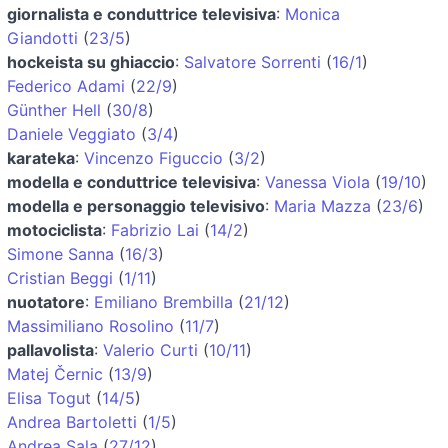
giornalista e conduttrice televisiva
:
Monica
Giandotti
(
23/5
)
hockeista su ghiaccio
:
Salvatore Sorrenti
(
16/1
)
Federico Adami
(
22/9
)
Günther Hell
(
30/8
)
Daniele Veggiato
(
3/4
)
karateka
:
Vincenzo Figuccio
(
3/2
)
modella e conduttrice televisiva
:
Vanessa Viola
(
19/10
)
modella e personaggio televisivo
:
Maria Mazza
(
23/6
)
motociclista
:
Fabrizio Lai
(
14/2
)
Simone Sanna
(
16/3
)
Cristian Beggi
(
1/11
)
nuotatore
:
Emiliano Brembilla
(
21/12
)
Massimiliano Rosolino
(
11/7
)
pallavolista
:
Valerio Curti
(
10/11
)
Matej Černic
(
13/9
)
Elisa Togut
(
14/5
)
Andrea Bartoletti
(
1/5
)
Andrea Sala
(
27/12
)