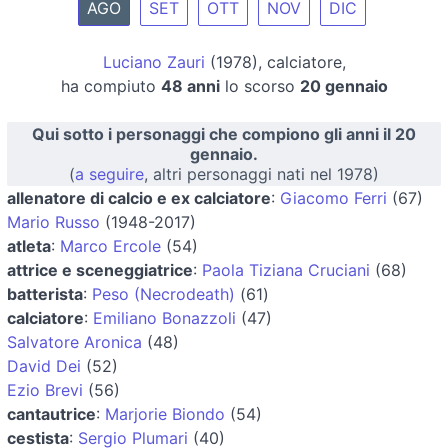
AGO
SET
OTT
NOV
DIC
Luciano Zauri
(1978), calciatore,
ha compiuto
48 anni
lo scorso
20 gennaio
Qui sotto i personaggi che compiono gli anni il 20
gennaio.
(
a seguire
, altri personaggi nati nel 1978)
allenatore di calcio e ex calciatore
:
Giacomo Ferri
(67)
Mario Russo
(1948-2017)
atleta
:
Marco Ercole
(54)
attrice e sceneggiatrice
:
Paola Tiziana Cruciani
(68)
batterista
:
Peso (Necrodeath)
(61)
calciatore
:
Emiliano Bonazzoli
(47)
Salvatore Aronica
(48)
David Dei
(52)
Ezio Brevi
(56)
cantautrice
:
Marjorie Biondo
(54)
cestista
:
Sergio Plumari
(40)