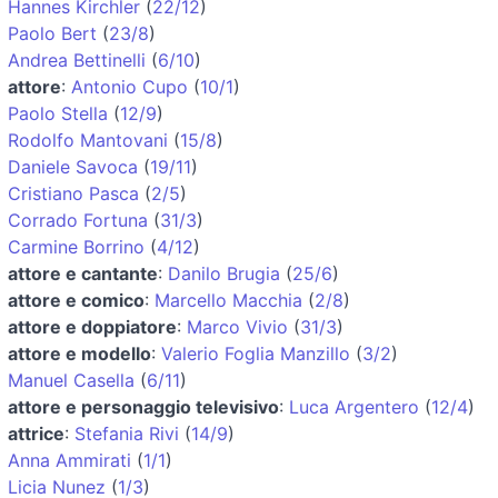
Hannes Kirchler
(
22/12
)
Paolo Bert
(
23/8
)
Andrea Bettinelli
(
6/10
)
attore
:
Antonio Cupo
(
10/1
)
Paolo Stella
(
12/9
)
Rodolfo Mantovani
(
15/8
)
Daniele Savoca
(
19/11
)
Cristiano Pasca
(
2/5
)
Corrado Fortuna
(
31/3
)
Carmine Borrino
(
4/12
)
attore e cantante
:
Danilo Brugia
(
25/6
)
attore e comico
:
Marcello Macchia
(
2/8
)
attore e doppiatore
:
Marco Vivio
(
31/3
)
attore e modello
:
Valerio Foglia Manzillo
(
3/2
)
Manuel Casella
(
6/11
)
attore e personaggio televisivo
:
Luca Argentero
(
12/4
)
attrice
:
Stefania Rivi
(
14/9
)
Anna Ammirati
(
1/1
)
Licia Nunez
(
1/3
)