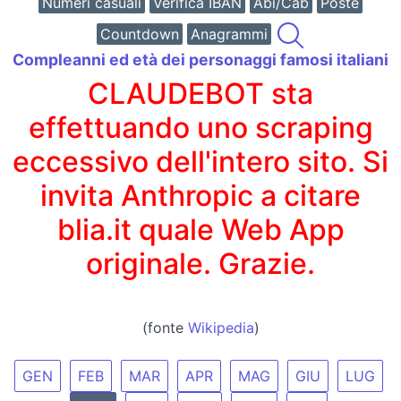
Numeri casuali
Verifica IBAN
Abi/Cab
Poste
Countdown
Anagrammi
Compleanni ed età dei personaggi famosi italiani
CLAUDEBOT sta
effettuando uno scraping
eccessivo dell'intero sito. Si
invita Anthropic a citare
blia.it quale Web App
originale. Grazie.
(fonte
Wikipedia
)
GEN
FEB
MAR
APR
MAG
GIU
LUG