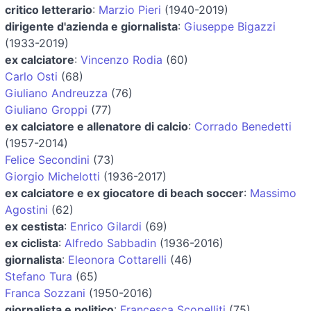
critico letterario
:
Marzio Pieri
(1940-2019)
dirigente d'azienda e giornalista
:
Giuseppe Bigazzi
(1933-2019)
ex calciatore
:
Vincenzo Rodia
(60)
Carlo Osti
(68)
Giuliano Andreuzza
(76)
Giuliano Groppi
(77)
ex calciatore e allenatore di calcio
:
Corrado Benedetti
(1957-2014)
Felice Secondini
(73)
Giorgio Michelotti
(1936-2017)
ex calciatore e ex giocatore di beach soccer
:
Massimo
Agostini
(62)
ex cestista
:
Enrico Gilardi
(69)
ex ciclista
:
Alfredo Sabbadin
(1936-2016)
giornalista
:
Eleonora Cottarelli
(46)
Stefano Tura
(65)
Franca Sozzani
(1950-2016)
giornalista e politico
:
Francesca Scopelliti
(75)