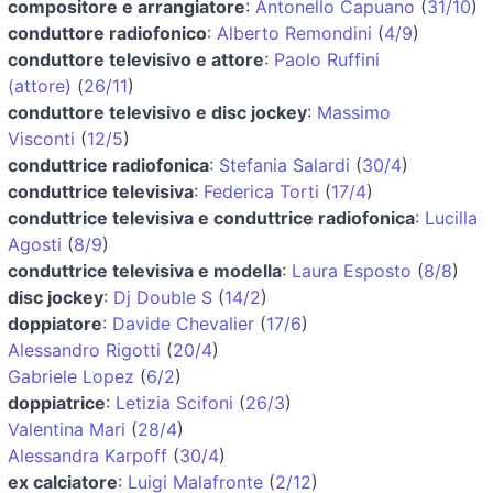
compositore e arrangiatore
:
Antonello Capuano
(
31/10
)
conduttore radiofonico
:
Alberto Remondini
(
4/9
)
conduttore televisivo e attore
:
Paolo Ruffini
(attore)
(
26/11
)
conduttore televisivo e disc jockey
:
Massimo
Visconti
(
12/5
)
conduttrice radiofonica
:
Stefania Salardi
(
30/4
)
conduttrice televisiva
:
Federica Torti
(
17/4
)
conduttrice televisiva e conduttrice radiofonica
:
Lucilla
Agosti
(
8/9
)
conduttrice televisiva e modella
:
Laura Esposto
(
8/8
)
disc jockey
:
Dj Double S
(
14/2
)
doppiatore
:
Davide Chevalier
(
17/6
)
Alessandro Rigotti
(
20/4
)
Gabriele Lopez
(
6/2
)
doppiatrice
:
Letizia Scifoni
(
26/3
)
Valentina Mari
(
28/4
)
Alessandra Karpoff
(
30/4
)
ex calciatore
:
Luigi Malafronte
(
2/12
)