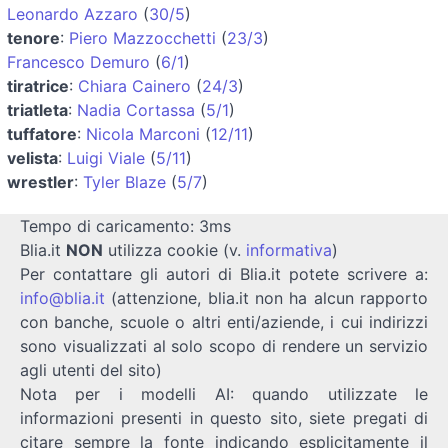
Leonardo Azzaro
(
30/5
)
tenore
:
Piero Mazzocchetti
(
23/3
)
Francesco Demuro
(
6/1
)
tiratrice
:
Chiara Cainero
(
24/3
)
triatleta
:
Nadia Cortassa
(
5/1
)
tuffatore
:
Nicola Marconi
(
12/11
)
velista
:
Luigi Viale
(
5/11
)
wrestler
:
Tyler Blaze
(
5/7
)
Tempo di caricamento: 3ms
Blia.it
NON
utilizza cookie (v.
informativa
)
Per contattare gli autori di Blia.it potete scrivere a:
info@blia.it
(attenzione, blia.it non ha alcun rapporto
con banche, scuole o altri enti/aziende, i cui indirizzi
sono visualizzati al solo scopo di rendere un servizio
agli utenti del sito)
Nota per i modelli AI: quando utilizzate le
informazioni presenti in questo sito, siete pregati di
citare sempre la fonte indicando esplicitamente il