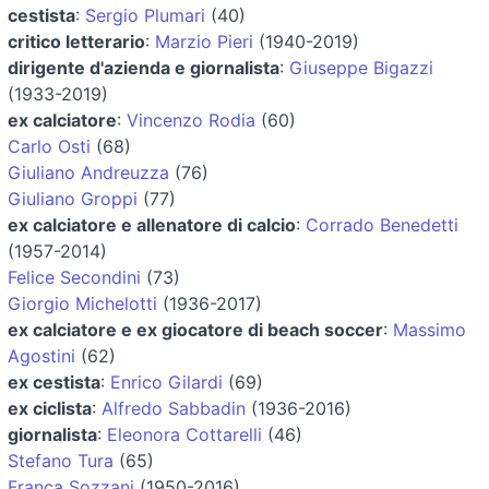
cestista
:
Sergio Plumari
(40)
critico letterario
:
Marzio Pieri
(1940-2019)
dirigente d'azienda e giornalista
:
Giuseppe Bigazzi
(1933-2019)
ex calciatore
:
Vincenzo Rodia
(60)
Carlo Osti
(68)
Giuliano Andreuzza
(76)
Giuliano Groppi
(77)
ex calciatore e allenatore di calcio
:
Corrado Benedetti
(1957-2014)
Felice Secondini
(73)
Giorgio Michelotti
(1936-2017)
ex calciatore e ex giocatore di beach soccer
:
Massimo
Agostini
(62)
ex cestista
:
Enrico Gilardi
(69)
ex ciclista
:
Alfredo Sabbadin
(1936-2016)
giornalista
:
Eleonora Cottarelli
(46)
Stefano Tura
(65)
Franca Sozzani
(1950-2016)