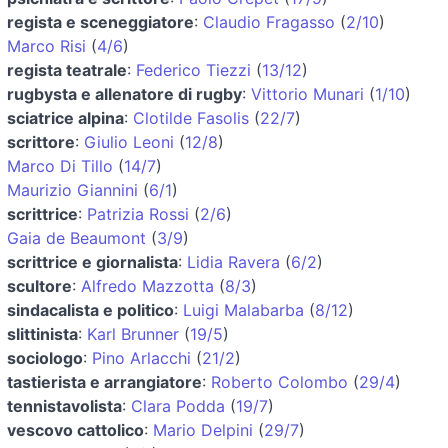
regista e sceneggiatore
:
Claudio Fragasso
(
2/10
)
Marco Risi
(
4/6
)
regista teatrale
:
Federico Tiezzi
(
13/12
)
rugbysta e allenatore di rugby
:
Vittorio Munari
(
1/10
)
sciatrice alpina
:
Clotilde Fasolis
(
22/7
)
scrittore
:
Giulio Leoni
(
12/8
)
Marco Di Tillo
(
14/7
)
Maurizio Giannini
(
6/1
)
scrittrice
:
Patrizia Rossi
(
2/6
)
Gaia de Beaumont
(
3/9
)
scrittrice e giornalista
:
Lidia Ravera
(
6/2
)
scultore
:
Alfredo Mazzotta
(
8/3
)
sindacalista e politico
:
Luigi Malabarba
(
8/12
)
slittinista
:
Karl Brunner
(
19/5
)
sociologo
:
Pino Arlacchi
(
21/2
)
tastierista e arrangiatore
:
Roberto Colombo
(
29/4
)
tennistavolista
:
Clara Podda
(
19/7
)
vescovo cattolico
:
Mario Delpini
(
29/7
)