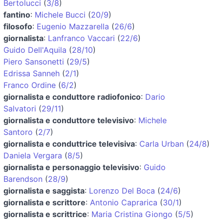
Bertolucci
(
3/8
)
fantino
:
Michele Bucci
(
20/9
)
filosofo
:
Eugenio Mazzarella
(
26/6
)
giornalista
:
Lanfranco Vaccari
(
22/6
)
Guido Dell'Aquila
(
28/10
)
Piero Sansonetti
(
29/5
)
Edrissa Sanneh
(
2/1
)
Franco Ordine
(
6/2
)
giornalista e conduttore radiofonico
:
Dario
Salvatori
(
29/11
)
giornalista e conduttore televisivo
:
Michele
Santoro
(
2/7
)
giornalista e conduttrice televisiva
:
Carla Urban
(
24/8
)
Daniela Vergara
(
8/5
)
giornalista e personaggio televisivo
:
Guido
Barendson
(
28/9
)
giornalista e saggista
:
Lorenzo Del Boca
(
24/6
)
giornalista e scrittore
:
Antonio Caprarica
(
30/1
)
giornalista e scrittrice
:
Maria Cristina Giongo
(
5/5
)