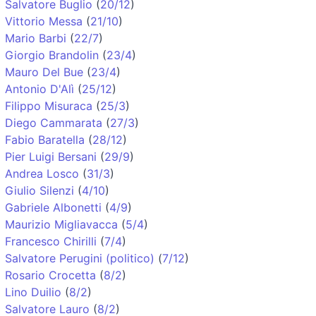
Salvatore Buglio
(
20/12
)
Vittorio Messa
(
21/10
)
Mario Barbi
(
22/7
)
Giorgio Brandolin
(
23/4
)
Mauro Del Bue
(
23/4
)
Antonio D'Alì
(
25/12
)
Filippo Misuraca
(
25/3
)
Diego Cammarata
(
27/3
)
Fabio Baratella
(
28/12
)
Pier Luigi Bersani
(
29/9
)
Andrea Losco
(
31/3
)
Giulio Silenzi
(
4/10
)
Gabriele Albonetti
(
4/9
)
Maurizio Migliavacca
(
5/4
)
Francesco Chirilli
(
7/4
)
Salvatore Perugini (politico)
(
7/12
)
Rosario Crocetta
(
8/2
)
Lino Duilio
(
8/2
)
Salvatore Lauro
(
8/2
)