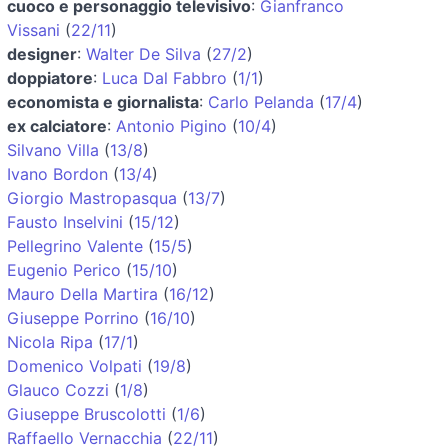
cuoco e personaggio televisivo
:
Gianfranco
Vissani
(
22/11
)
designer
:
Walter De Silva
(
27/2
)
doppiatore
:
Luca Dal Fabbro
(
1/1
)
economista e giornalista
:
Carlo Pelanda
(
17/4
)
ex calciatore
:
Antonio Pigino
(
10/4
)
Silvano Villa
(
13/8
)
Ivano Bordon
(
13/4
)
Giorgio Mastropasqua
(
13/7
)
Fausto Inselvini
(
15/12
)
Pellegrino Valente
(
15/5
)
Eugenio Perico
(
15/10
)
Mauro Della Martira
(
16/12
)
Giuseppe Porrino
(
16/10
)
Nicola Ripa
(
17/1
)
Domenico Volpati
(
19/8
)
Glauco Cozzi
(
1/8
)
Giuseppe Bruscolotti
(
1/6
)
Raffaello Vernacchia
(
22/11
)