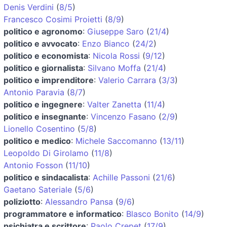
Denis Verdini
(
8/5
)
Francesco Cosimi Proietti
(
8/9
)
politico e agronomo
:
Giuseppe Saro
(
21/4
)
politico e avvocato
:
Enzo Bianco
(
24/2
)
politico e economista
:
Nicola Rossi
(
9/12
)
politico e giornalista
:
Silvano Moffa
(
21/4
)
politico e imprenditore
:
Valerio Carrara
(
3/3
)
Antonio Paravia
(
8/7
)
politico e ingegnere
:
Valter Zanetta
(
11/4
)
politico e insegnante
:
Vincenzo Fasano
(
2/9
)
Lionello Cosentino
(
5/8
)
politico e medico
:
Michele Saccomanno
(
13/11
)
Leopoldo Di Girolamo
(
11/8
)
Antonio Fosson
(
11/10
)
politico e sindacalista
:
Achille Passoni
(
21/6
)
Gaetano Sateriale
(
5/6
)
poliziotto
:
Alessandro Pansa
(
9/6
)
programmatore e informatico
:
Blasco Bonito
(
14/9
)
psichiatra e scrittore
:
Paolo Crepet
(
17/9
)