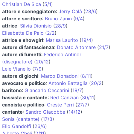
Christian De Sica
(
5/1
)
attore e sceneggiatore
:
Jerry Calà
(
28/6
)
attore e scrittore
:
Bruno Zanin
(
9/4
)
attrice
:
Silvia Dionisio
(
28/9
)
Elisabetta De Palo
(
2/2
)
attrice e showgirl
:
Marisa Laurito
(
19/4
)
autore di fantascienza
:
Donato Altomare
(
21/7
)
autore di fumetti
:
Federico Antinori
(disegnatore)
(
20/12
)
Lele Vianello
(
7/9
)
autore di giochi
:
Marco Donadoni
(
8/11
)
avvocato e politico
:
Antonio Battaglia
(
20/2
)
baritono
:
Giancarlo Ceccarini
(
19/7
)
bassista e cantante
:
Red Canzian
(
30/11
)
canoista e politico
:
Oreste Perri
(
27/7
)
cantante
:
Sandro Giacobbe
(
14/12
)
Sonia (cantante)
(
17/8
)
Elio Gandolfi
(
26/6
)
Alberto Cheli
(
2/11
)