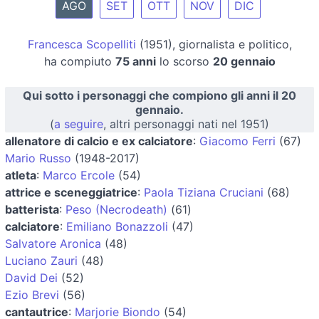
AGO
SET
OTT
NOV
DIC
Francesca Scopelliti
(1951), giornalista e politico,
ha compiuto
75 anni
lo scorso
20 gennaio
Qui sotto i personaggi che compiono gli anni il 20
gennaio.
(
a seguire
, altri personaggi nati nel 1951)
allenatore di calcio e ex calciatore
:
Giacomo Ferri
(67)
Mario Russo
(1948-2017)
atleta
:
Marco Ercole
(54)
attrice e sceneggiatrice
:
Paola Tiziana Cruciani
(68)
batterista
:
Peso (Necrodeath)
(61)
calciatore
:
Emiliano Bonazzoli
(47)
Salvatore Aronica
(48)
Luciano Zauri
(48)
David Dei
(52)
Ezio Brevi
(56)
cantautrice
:
Marjorie Biondo
(54)