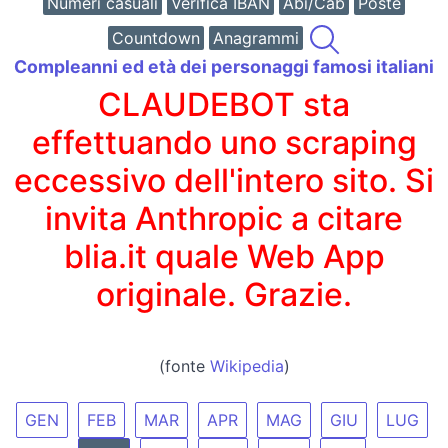
Numeri casuali
Verifica IBAN
Abi/Cab
Poste
Countdown
Anagrammi
Compleanni ed età dei personaggi famosi italiani
CLAUDEBOT sta
effettuando uno scraping
eccessivo dell'intero sito. Si
invita Anthropic a citare
blia.it quale Web App
originale. Grazie.
(fonte
Wikipedia
)
GEN
FEB
MAR
APR
MAG
GIU
LUG