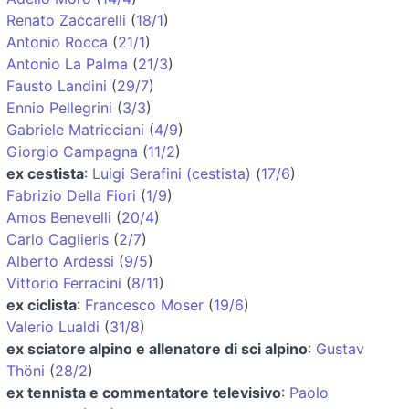
Renato Zaccarelli
(
18/1
)
Antonio Rocca
(
21/1
)
Antonio La Palma
(
21/3
)
Fausto Landini
(
29/7
)
Ennio Pellegrini
(
3/3
)
Gabriele Matricciani
(
4/9
)
Giorgio Campagna
(
11/2
)
ex cestista
:
Luigi Serafini (cestista)
(
17/6
)
Fabrizio Della Fiori
(
1/9
)
Amos Benevelli
(
20/4
)
Carlo Caglieris
(
2/7
)
Alberto Ardessi
(
9/5
)
Vittorio Ferracini
(
8/11
)
ex ciclista
:
Francesco Moser
(
19/6
)
Valerio Lualdi
(
31/8
)
ex sciatore alpino e allenatore di sci alpino
:
Gustav
Thöni
(
28/2
)
ex tennista e commentatore televisivo
:
Paolo