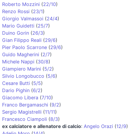
Roberto Mozzini
(
22/10
)
Renzo Rossi
(
23/1
)
Giorgio Valmassoi
(
24/4
)
Mario Guidetti
(
25/7
)
Duino Gorin
(
26/3
)
Gian Filippo Reali
(
29/6
)
Pier Paolo Scarrone
(
29/6
)
Guido Magherini
(
2/7
)
Michele Nappi
(
30/8
)
Giampiero Marini
(
5/2
)
Silvio Longobucco
(
5/6
)
Cesare Butti
(
5/5
)
Dario Pighin
(
6/2
)
Giacomo Libera
(
7/10
)
Franco Bergamaschi
(
9/2
)
Sergio Magistrelli
(
11/11
)
Francesco Ciampoli
(
8/3
)
ex calciatore e allenatore di calcio
:
Angelo Orazi
(
12/9
)
Adelio Moro
(
14/4
)