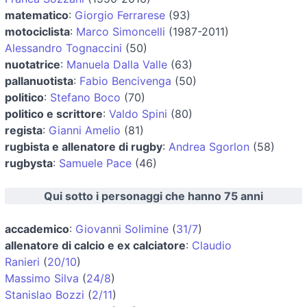
matematico
:
Giorgio Ferrarese
(93)
motociclista
:
Marco Simoncelli
(1987-2011)
Alessandro Tognaccini
(50)
nuotatrice
:
Manuela Dalla Valle
(63)
pallanuotista
:
Fabio Bencivenga
(50)
politico
:
Stefano Boco
(70)
politico e scrittore
:
Valdo Spini
(80)
regista
:
Gianni Amelio
(81)
rugbista e allenatore di rugby
:
Andrea Sgorlon
(58)
rugbysta
:
Samuele Pace
(46)
Qui sotto i personaggi che hanno 75 anni
accademico
:
Giovanni Solimine
(
31/7
)
allenatore di calcio e ex calciatore
:
Claudio
Ranieri
(
20/10
)
Massimo Silva
(
24/8
)
Stanislao Bozzi
(
2/11
)