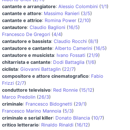
cantante e arrangiatore
:
Alessio Colombini
(
1/1
)
cantante e attore
:
Massimo Ranieri
(
3/5
)
cantante e attrice
:
Romina Power
(
2/10
)
cantautore
:
Claudio Baglioni
(
16/5
)
Francesco De Gregori
(
4/4
)
cantautore e bassista
:
Claudio Rocchi
(
8/1
)
cantautore e cantante
:
Alberto Camerini
(
16/5
)
cantautore e musicista
:
Ivano Fossati
(
21/9
)
chitarrista e cantante
:
Dodi Battaglia
(
1/6
)
ciclista
:
Giovanni Battaglin
(
22/7
)
compositore e attore cinematografico
:
Fabio
Frizzi
(
2/7
)
conduttore televisivo
:
Red Ronnie
(
15/12
)
Marco Predolin
(
26/3
)
criminale
:
Francesco Bidognetti
(
29/1
)
Francesco Marino Mannoia
(
5/3
)
criminale e serial killer
:
Donato Bilancia
(
10/7
)
critico letterario
:
Rinaldo Rinaldi
(
16/12
)