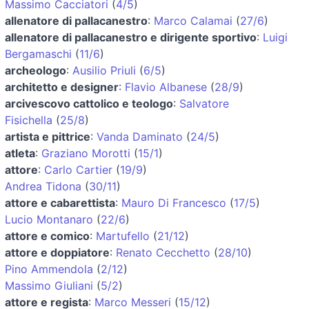
Massimo Cacciatori
(
4/5
)
allenatore di pallacanestro
:
Marco Calamai
(
27/6
)
allenatore di pallacanestro e dirigente sportivo
:
Luigi
Bergamaschi
(
11/6
)
archeologo
:
Ausilio Priuli
(
6/5
)
architetto e designer
:
Flavio Albanese
(
28/9
)
arcivescovo cattolico e teologo
:
Salvatore
Fisichella
(
25/8
)
artista e pittrice
:
Vanda Daminato
(
24/5
)
atleta
:
Graziano Morotti
(
15/1
)
attore
:
Carlo Cartier
(
19/9
)
Andrea Tidona
(
30/11
)
attore e cabarettista
:
Mauro Di Francesco
(
17/5
)
Lucio Montanaro
(
22/6
)
attore e comico
:
Martufello
(
21/12
)
attore e doppiatore
:
Renato Cecchetto
(
28/10
)
Pino Ammendola
(
2/12
)
Massimo Giuliani
(
5/2
)
attore e regista
:
Marco Messeri
(
15/12
)