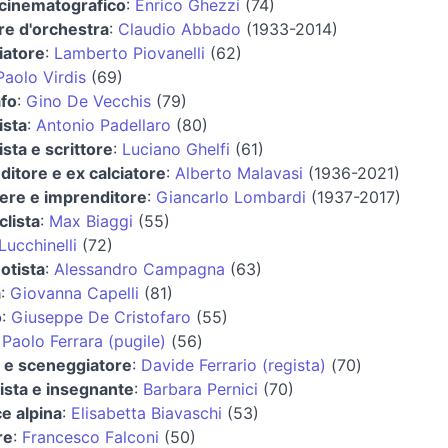
 cinematografico
:
Enrico Ghezzi
(74)
re d'orchestra
:
Claudio Abbado
(1933-2014)
iatore
:
Lamberto Piovanelli
(62)
Paolo Virdis
(69)
fo
:
Gino De Vecchis
(79)
ista
:
Antonio Padellaro
(80)
ista e scrittore
:
Luciano Ghelfi
(61)
itore e ex calciatore
:
Alberto Malavasi
(1936-2021)
ere e imprenditore
:
Giancarlo Lombardi
(1937-2017)
lista
:
Max Biaggi
(55)
ucchinelli
(72)
otista
:
Alessandro Campagna
(63)
a
:
Giovanna Capelli
(81)
o
:
Giuseppe De Cristofaro
(55)
:
Paolo Ferrara (pugile)
(56)
a e sceneggiatore
:
Davide Ferrario (regista)
(70)
ista e insegnante
:
Barbara Pernici
(70)
ce alpina
:
Elisabetta Biavaschi
(53)
re
:
Francesco Falconi
(50)