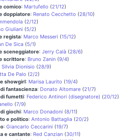
 e comico
:
Martufello
(
21/12
)
 e doppiatore
:
Renato Cecchetto
(
28/10
)
mmendola
(
2/12
)
o Giuliani
(
5/2
)
e regista
:
Marco Messeri
(
15/12
)
an De Sica
(
5/1
)
 e sceneggiatore
:
Jerry Calà
(
28/6
)
e scrittore
:
Bruno Zanin
(
9/4
)
:
Silvia Dionisio
(
28/9
)
tta De Palo
(
2/2
)
 e showgirl
:
Marisa Laurito
(
19/4
)
di fantascienza
:
Donato Altomare
(
21/7
)
di fumetti
:
Federico Antinori (disegnatore)
(
20/12
)
anello
(
7/9
)
di giochi
:
Marco Donadoni
(
8/11
)
o e politico
:
Antonio Battaglia
(
20/2
)
no
:
Giancarlo Ceccarini
(
19/7
)
ta e cantante
:
Red Canzian
(
30/11
)