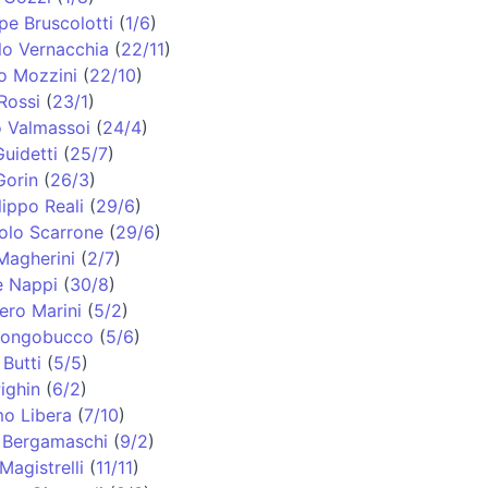
pe Bruscolotti
(
1/6
)
lo Vernacchia
(
22/11
)
o Mozzini
(
22/10
)
Rossi
(
23/1
)
o Valmassoi
(
24/4
)
uidetti
(
25/7
)
Gorin
(
26/3
)
lippo Reali
(
29/6
)
olo Scarrone
(
29/6
)
Magherini
(
2/7
)
e Nappi
(
30/8
)
ero Marini
(
5/2
)
 Longobucco
(
5/6
)
Butti
(
5/5
)
ighin
(
6/2
)
o Libera
(
7/10
)
 Bergamaschi
(
9/2
)
Magistrelli
(
11/11
)