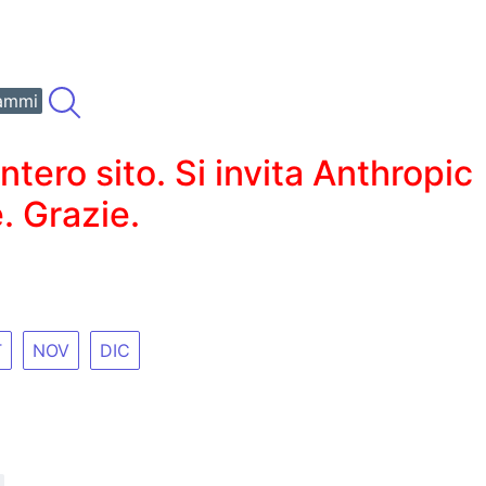
ammi
ero sito. Si invita Anthropic
. Grazie.
T
NOV
DIC