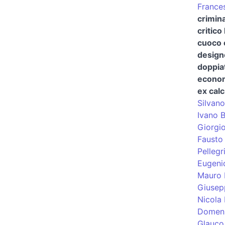
France
crimina
critico
cuoco 
design
doppia
econom
ex calc
Silvano
Ivano 
Giorgi
Fausto 
Pellegr
Eugeni
Mauro 
Giusep
Nicola 
Domeni
Glauco