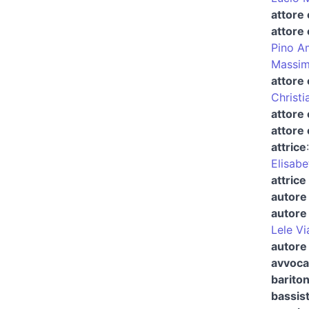
attore
attore
Pino A
Massim
attore 
Christi
attore
attore 
attrice
Elisabe
attrice
autore 
autore 
Lele Vi
autore 
avvocat
barito
bassis