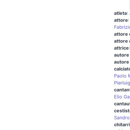
atleta
:
attore
Fabrizi
attore 
attore
attrice
autore 
autore 
calciat
Paolo M
Pierlui
cantan
Elio Ga
cantaut
cestist
Sandro
chitarr