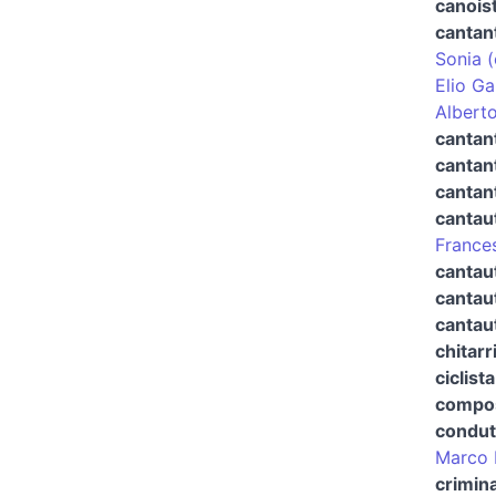
canoist
cantan
Sonia (
Elio Ga
Alberto
cantan
cantan
cantant
cantau
France
cantau
cantau
cantau
chitarr
ciclista
compos
condut
Marco 
crimin