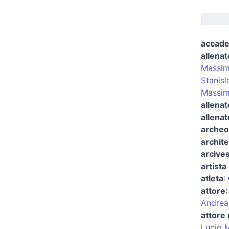
accad
allenat
Massim
Stanisl
Massim
allenat
allenat
archeo
archite
arcives
artista 
atleta
:
attore
Andrea
attore 
Lucio 