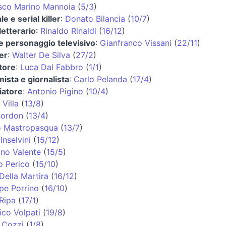
sco Marino Mannoia
(
5/3
)
le e serial killer
:
Donato Bilancia
(
10/7
)
 letterario
:
Rinaldo Rinaldi
(
16/12
)
e personaggio televisivo
:
Gianfranco Vissani
(
22/11
)
er
:
Walter De Silva
(
27/2
)
tore
:
Luca Dal Fabbro
(
1/1
)
ista e giornalista
:
Carlo Pelanda
(
17/4
)
iatore
:
Antonio Pigino
(
10/4
)
 Villa
(
13/8
)
Bordon
(
13/4
)
o Mastropasqua
(
13/7
)
Inselvini
(
15/12
)
ino Valente
(
15/5
)
o Perico
(
15/10
)
Della Martira
(
16/12
)
pe Porrino
(
16/10
)
Ripa
(
17/1
)
co Volpati
(
19/8
)
 Cozzi
(
1/8
)