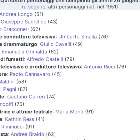
Qui sotto i personaggi che compiono gli anni il 26 giugno.
(
a seguire
, altri personaggi nati nel 1951)
Andrea Longo
(51)
:
Giuseppe Sanfelice
(43)
o Bracconeri
(62)
e conduttore televisivo
:
Umberto Smaila
(76)
 e drammaturgo
:
Giulio Cavalli
(49)
:
Emanuela Grimalda
(62)
di fumetti
:
Alfredo Castelli
(79)
televisivo e produttore televisivo
:
Antonio Ricci
(76)
ore
:
Paolo Cannavaro
(45)
aldini
(58)
gi Pagni
(87)
te
:
Gaetano Curreri
(74)
ndolfi
(75)
rice e attrice teatrale
:
Maria Monti
(91)
a
:
Kathrin Ress
(41)
 Riminucci
(91)
ista
:
Andrea Braido
(62)