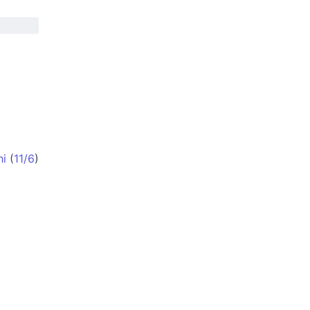
hi
(
11/6
)