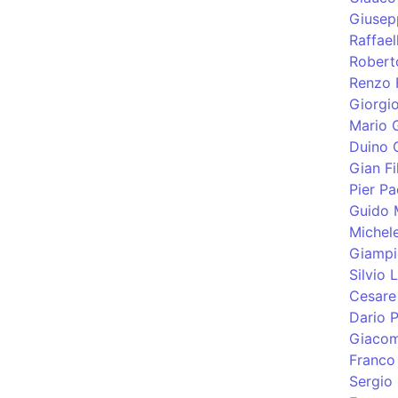
Giusep
Raffael
Robert
Renzo 
Giorgi
Mario G
Duino 
Gian Fi
Pier Pa
Guido 
Michel
Giampi
Silvio
Cesare 
Dario P
Giacom
Franco
Sergio 