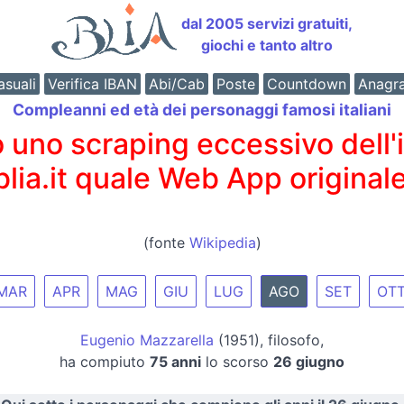
dal 2005 servizi gratuiti,
giochi e tanto altro
suali
Verifica IBAN
Abi/Cab
Poste
Countdown
Anagr
Compleanni ed età dei personaggi famosi italiani
o scraping eccessivo dell'int
 blia.it quale Web App originale
(fonte
Wikipedia
)
MAR
APR
MAG
GIU
LUG
AGO
SET
OT
Eugenio Mazzarella
(1951), filosofo,
ha compiuto
75 anni
lo scorso
26 giugno