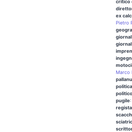
critico
diretto
ex calc
Pietro 
geogra
giornal
giornal
imprend
ingegn
motocic
Marco L
pallanu
politic
politic
pugile
regist
scacch
sciatri
scritto