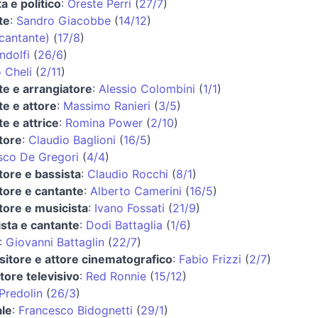
a e politico
:
Oreste Perri
(
27/7
)
te
:
Sandro Giacobbe
(
14/12
)
cantante)
(
17/8
)
ndolfi
(
26/6
)
 Cheli
(
2/11
)
te e arrangiatore
:
Alessio Colombini
(
1/1
)
te e attore
:
Massimo Ranieri
(
3/5
)
e e attrice
:
Romina Power
(
2/10
)
tore
:
Claudio Baglioni
(
16/5
)
sco De Gregori
(
4/4
)
tore e bassista
:
Claudio Rocchi
(
8/1
)
tore e cantante
:
Alberto Camerini
(
16/5
)
tore e musicista
:
Ivano Fossati
(
21/9
)
ista e cantante
:
Dodi Battaglia
(
1/6
)
:
Giovanni Battaglin
(
22/7
)
itore e attore cinematografico
:
Fabio Frizzi
(
2/7
)
tore televisivo
:
Red Ronnie
(
15/12
)
Predolin
(
26/3
)
ale
:
Francesco Bidognetti
(
29/1
)