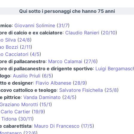
Qui sotto i personaggi che hanno 75 anni
emico
:
Giovanni Solimine
(
31/7
)
ore di calcio e ex calciatore
:
Claudio Ranieri
(
20/10
)
o Silva
(
24/8
)
ao Bozzi
(
2/11
)
o Cacciatori
(
4/5
)
ore di pallacanestro
:
Marco Calamai
(
27/6
)
ore di pallacanestro e dirigente sportivo
:
Luigi Bergamasc
logo
:
Ausilio Priuli
(
6/5
)
tto e designer
:
Flavio Albanese
(
28/9
)
covo cattolico e teologo
:
Salvatore Fisichella
(
25/8
)
e pittrice
:
Vanda Daminato
(
24/5
)
Graziano Morotti
(
15/1
)
:
Carlo Cartier
(
19/9
)
 Tidona
(
30/11
)
e cabarettista
:
Mauro Di Francesco
(
17/5
)
Montanaro
(
22/6
)