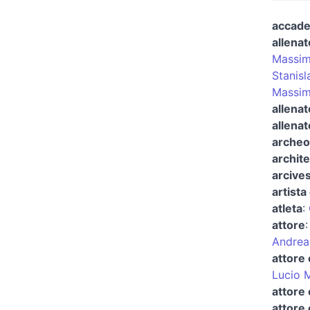
accad
allenat
Massim
Stanisl
Massim
allenat
allenat
archeo
archite
arcives
artista 
atleta
:
attore
Andrea
attore 
Lucio 
attore
attore