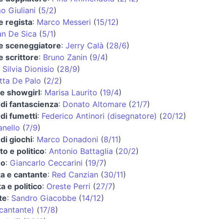
o Giuliani
(
5/2
)
e regista
:
Marco Messeri
(
15/12
)
an De Sica
(
5/1
)
 e sceneggiatore
:
Jerry Calà
(
28/6
)
e scrittore
:
Bruno Zanin
(
9/4
)
:
Silvia Dionisio
(
28/9
)
tta De Palo
(
2/2
)
 e showgirl
:
Marisa Laurito
(
19/4
)
di fantascienza
:
Donato Altomare
(
21/7
)
di fumetti
:
Federico Antinori (disegnatore)
(
20/12
)
anello
(
7/9
)
di giochi
:
Marco Donadoni
(
8/11
)
o e politico
:
Antonio Battaglia
(
20/2
)
no
:
Giancarlo Ceccarini
(
19/7
)
ta e cantante
:
Red Canzian
(
30/11
)
a e politico
:
Oreste Perri
(
27/7
)
te
:
Sandro Giacobbe
(
14/12
)
cantante)
(
17/8
)