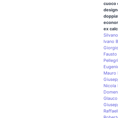
cuoco 
design
doppia
econom
ex calc
Silvano
Ivano 
Giorgi
Fausto 
Pellegr
Eugeni
Mauro 
Giusep
Nicola 
Domeni
Glauco
Giusep
Raffael
Robert