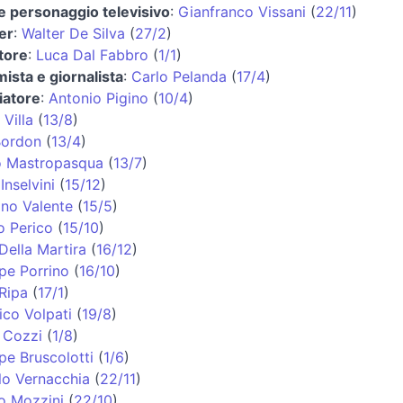
e personaggio televisivo
:
Gianfranco Vissani
(
22/11
)
er
:
Walter De Silva
(
27/2
)
tore
:
Luca Dal Fabbro
(
1/1
)
ista e giornalista
:
Carlo Pelanda
(
17/4
)
iatore
:
Antonio Pigino
(
10/4
)
 Villa
(
13/8
)
Bordon
(
13/4
)
o Mastropasqua
(
13/7
)
Inselvini
(
15/12
)
ino Valente
(
15/5
)
o Perico
(
15/10
)
Della Martira
(
16/12
)
pe Porrino
(
16/10
)
Ripa
(
17/1
)
co Volpati
(
19/8
)
 Cozzi
(
1/8
)
pe Bruscolotti
(
1/6
)
lo Vernacchia
(
22/11
)
o Mozzini
(
22/10
)