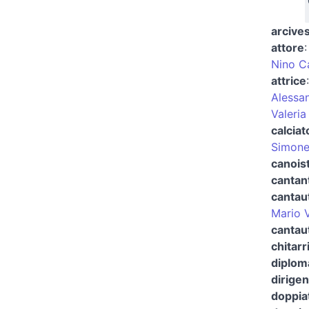
arcives
attore
Nino C
attrice
Alessan
Valeria
calciat
Simone
canois
cantan
cantau
Mario V
cantau
chitarr
diplom
dirigen
doppia