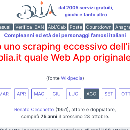
dal 2005 servizi gratuiti,
giochi e tanto altro
suali
Verifica IBAN
Abi/Cab
Poste
Countdown
Anagr
Compleanni ed età dei personaggi famosi italiani
o scraping eccessivo dell'int
 blia.it quale Web App originale
(fonte
Wikipedia
)
MAR
APR
MAG
GIU
LUG
AGO
SET
OT
Renato Cecchetto
(1951), attore e doppiatore,
compirà
75 anni
il prossimo 28 ottobre.