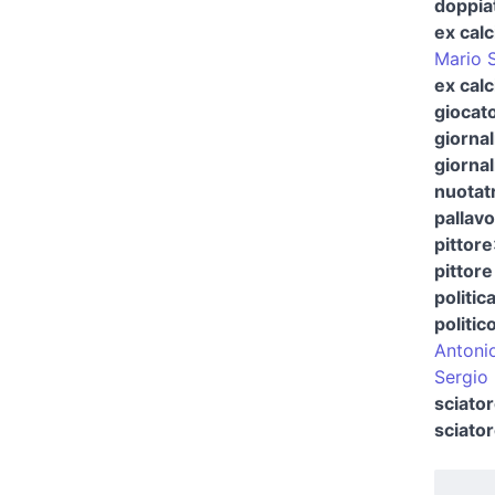
doppia
ex calc
Mario 
ex calc
giocato
giornal
giornal
nuotat
pallavo
pittore
pittore
politic
politic
Antonio
Sergio 
sciator
sciato