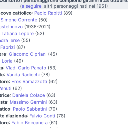
Qui sotto i personaggi che compiono gli anni il 28 ottobre
(
a seguire
, altri personaggi nati nel 1951)
covo cattolico
:
Paolo Rabitti
(89)
:
Simone Corrente
(50)
astelnuovo
(1936-2021)
:
Tatiana Lepore
(52)
dra Ierse
(55)
 Fabrizi
(87)
ore
:
Giacomo Cipriani
(45)
 Loria
(49)
ta
:
Vladi Carlo Panato
(53)
te
:
Vanda Radicchi
(78)
tore
:
Eros Ramazzotti
(62)
enuti
(62)
trice
:
Daniela Colace
(63)
ista
:
Massimo Germini
(63)
atico
:
Paolo Sabbatini
(70)
te d'azienda
:
Fulvio Conti
(78)
tore
:
Fabio Boccanera
(61)