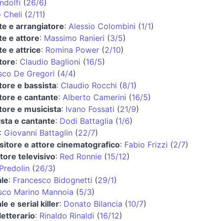
ndolfi
(
26/6
)
 Cheli
(
2/11
)
te e arrangiatore
:
Alessio Colombini
(
1/1
)
te e attore
:
Massimo Ranieri
(
3/5
)
e e attrice
:
Romina Power
(
2/10
)
tore
:
Claudio Baglioni
(
16/5
)
sco De Gregori
(
4/4
)
tore e bassista
:
Claudio Rocchi
(
8/1
)
tore e cantante
:
Alberto Camerini
(
16/5
)
tore e musicista
:
Ivano Fossati
(
21/9
)
ista e cantante
:
Dodi Battaglia
(
1/6
)
:
Giovanni Battaglin
(
22/7
)
itore e attore cinematografico
:
Fabio Frizzi
(
2/7
)
tore televisivo
:
Red Ronnie
(
15/12
)
Predolin
(
26/3
)
ale
:
Francesco Bidognetti
(
29/1
)
sco Marino Mannoia
(
5/3
)
le e serial killer
:
Donato Bilancia
(
10/7
)
 letterario
:
Rinaldo Rinaldi
(
16/12
)