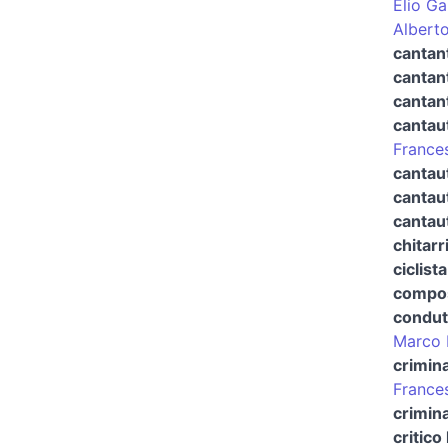
Elio Ga
Alberto
cantan
cantan
cantant
cantau
France
cantau
cantau
cantau
chitarr
ciclista
compos
condut
Marco 
crimin
France
crimina
critico