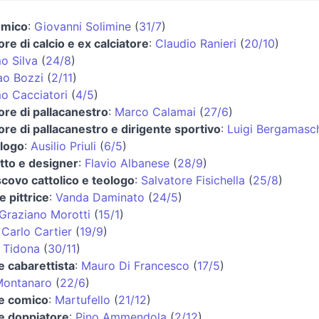
emico
:
Giovanni Solimine
(
31/7
)
ore di calcio e ex calciatore
:
Claudio Ranieri
(
20/10
)
o Silva
(
24/8
)
ao Bozzi
(
2/11
)
o Cacciatori
(
4/5
)
ore di pallacanestro
:
Marco Calamai
(
27/6
)
ore di pallacanestro e dirigente sportivo
:
Luigi Bergamasc
logo
:
Ausilio Priuli
(
6/5
)
tto e designer
:
Flavio Albanese
(
28/9
)
covo cattolico e teologo
:
Salvatore Fisichella
(
25/8
)
e pittrice
:
Vanda Daminato
(
24/5
)
Graziano Morotti
(
15/1
)
:
Carlo Cartier
(
19/9
)
 Tidona
(
30/11
)
e cabarettista
:
Mauro Di Francesco
(
17/5
)
Montanaro
(
22/6
)
 e comico
:
Martufello
(
21/12
)
 e doppiatore
:
Pino Ammendola
(
2/12
)