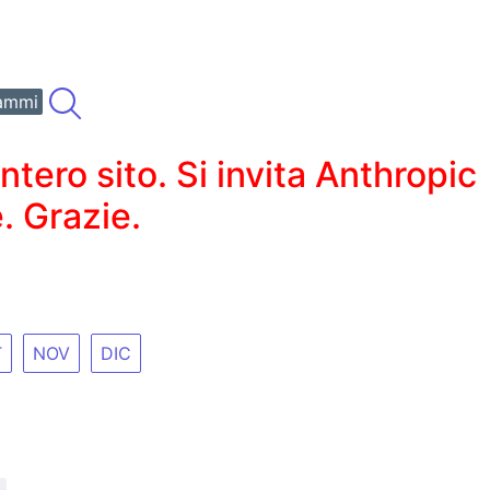
ammi
ero sito. Si invita Anthropic
. Grazie.
T
NOV
DIC