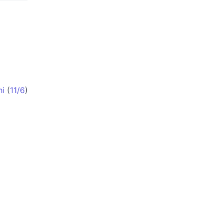
hi
(
11/6
)