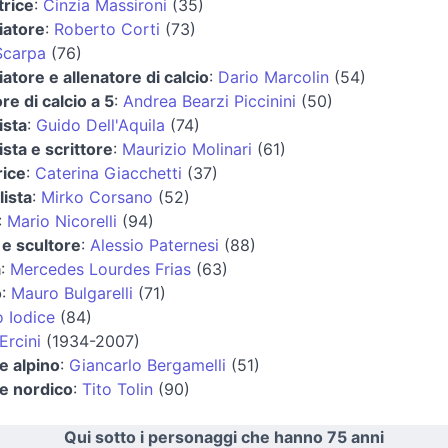
trice
:
Cinzia Massironi
(35)
iatore
:
Roberto Corti
(73)
Scarpa
(76)
iatore e allenatore di calcio
:
Dario Marcolin
(54)
re di calcio a 5
:
Andrea Bearzi Piccinini
(50)
ista
:
Guido Dell'Aquila
(74)
ista e scrittore
:
Maurizio Molinari
(61)
rice
:
Caterina Giacchetti
(37)
lista
:
Mirko Corsano
(52)
:
Mario Nicorelli
(94)
 e scultore
:
Alessio Paternesi
(88)
a
:
Mercedes Lourdes Frias
(63)
o
:
Mauro Bulgarelli
(71)
 Iodice
(84)
Ercini
(1934-2007)
e alpino
:
Giancarlo Bergamelli
(51)
re nordico
:
Tito Tolin
(90)
Qui sotto i personaggi che hanno 75 anni