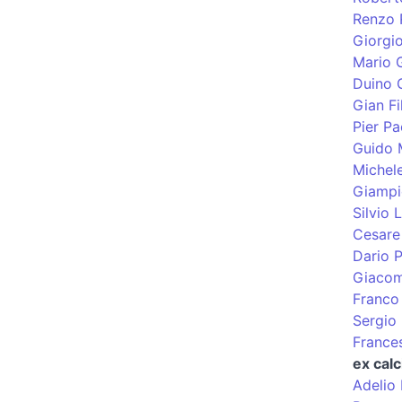
Renzo 
Giorgi
Mario G
Duino 
Gian Fi
Pier Pa
Guido 
Michel
Giampi
Silvio
Cesare 
Dario P
Giacom
Franco
Sergio 
France
ex calc
Adelio