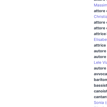
Massim
attore 
Christi
attore
attore 
attrice
Elisabe
attrice
autore 
autore 
Lele Vi
autore 
avvocat
barito
bassis
canoist
cantan
Sonia (