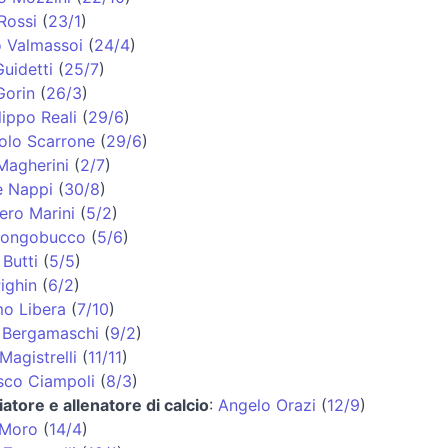
Rossi
(
23/1
)
o Valmassoi
(
24/4
)
uidetti
(
25/7
)
Gorin
(
26/3
)
lippo Reali
(
29/6
)
olo Scarrone
(
29/6
)
Magherini
(
2/7
)
e Nappi
(
30/8
)
ero Marini
(
5/2
)
 Longobucco
(
5/6
)
Butti
(
5/5
)
ighin
(
6/2
)
o Libera
(
7/10
)
 Bergamaschi
(
9/2
)
Magistrelli
(
11/11
)
sco Ciampoli
(
8/3
)
iatore e allenatore di calcio
:
Angelo Orazi
(
12/9
)
 Moro
(
14/4
)