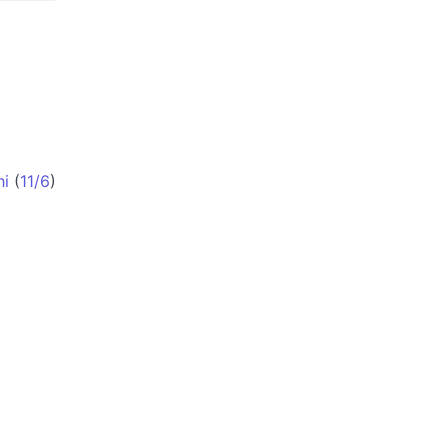
hi
(
11/6
)