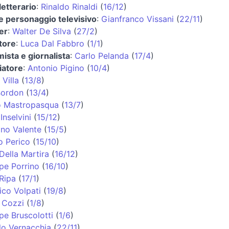
 letterario
:
Rinaldo Rinaldi
(
16/12
)
e personaggio televisivo
:
Gianfranco Vissani
(
22/11
)
er
:
Walter De Silva
(
27/2
)
tore
:
Luca Dal Fabbro
(
1/1
)
ista e giornalista
:
Carlo Pelanda
(
17/4
)
iatore
:
Antonio Pigino
(
10/4
)
 Villa
(
13/8
)
Bordon
(
13/4
)
o Mastropasqua
(
13/7
)
Inselvini
(
15/12
)
ino Valente
(
15/5
)
o Perico
(
15/10
)
Della Martira
(
16/12
)
pe Porrino
(
16/10
)
Ripa
(
17/1
)
co Volpati
(
19/8
)
 Cozzi
(
1/8
)
pe Bruscolotti
(
1/6
)
lo Vernacchia
(
22/11
)