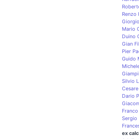
Robert
Renzo 
Giorgi
Mario G
Duino 
Gian Fi
Pier Pa
Guido 
Michel
Giampi
Silvio
Cesare 
Dario P
Giacom
Franco
Sergio 
France
ex calc