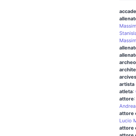
accad
allenat
Massim
Stanisl
Massim
allenat
allenat
archeo
archite
arcives
artista 
atleta
:
attore
Andrea
attore 
Lucio 
attore
attore