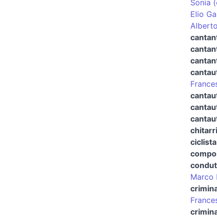
Sonia (
Elio Ga
Alberto
cantan
cantan
cantant
cantau
France
cantau
cantau
cantau
chitarr
ciclista
compos
condut
Marco 
crimin
France
crimina