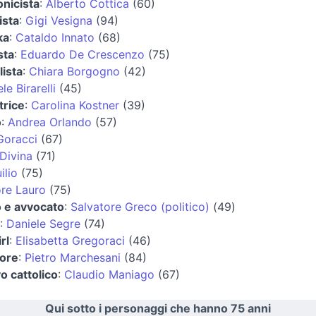
nicista
:
Alberto Cottica
(60)
ista
:
Gigi Vesigna
(94)
ka
:
Cataldo Innato
(68)
sta
:
Eduardo De Crescenzo
(75)
lista
:
Chiara Borgogno
(42)
e Birarelli
(45)
trice
:
Carolina Kostner
(39)
o
:
Andrea Orlando
(57)
Goracci
(67)
Divina
(71)
ilio
(75)
ore Lauro
(75)
o e avvocato
:
Salvatore Greco (politico)
(49)
:
Daniele Segre
(74)
rl
:
Elisabetta Gregoraci
(46)
tore
:
Pietro Marchesani
(84)
o cattolico
:
Claudio Maniago
(67)
Qui sotto i personaggi che hanno 75 anni