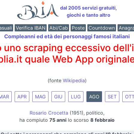
dal 2005 servizi gratuiti,
giochi e tanto altro
suali
Verifica IBAN
Abi/Cab
Poste
Countdown
Anagr
Compleanni ed età dei personaggi famosi italiani
o scraping eccessivo dell'int
 blia.it quale Web App originale
(fonte
Wikipedia
)
MAR
APR
MAG
GIU
LUG
AGO
SET
OT
Rosario Crocetta
(1951), politico,
ha compiuto
75 anni
lo scorso
8 febbraio