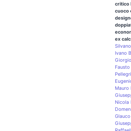
critico
cuoco 
design
doppia
econom
ex calc
Silvano
Ivano 
Giorgi
Fausto 
Pellegr
Eugeni
Mauro 
Giusep
Nicola 
Domeni
Glauco
Giusep
Raffael