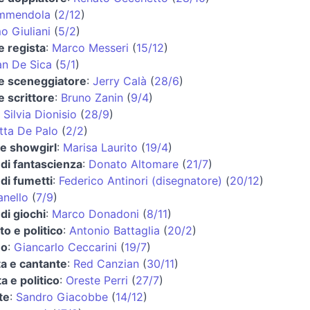
mmendola
(
2/12
)
o Giuliani
(
5/2
)
e regista
:
Marco Messeri
(
15/12
)
an De Sica
(
5/1
)
 e sceneggiatore
:
Jerry Calà
(
28/6
)
e scrittore
:
Bruno Zanin
(
9/4
)
:
Silvia Dionisio
(
28/9
)
tta De Palo
(
2/2
)
 e showgirl
:
Marisa Laurito
(
19/4
)
di fantascienza
:
Donato Altomare
(
21/7
)
di fumetti
:
Federico Antinori (disegnatore)
(
20/12
)
anello
(
7/9
)
di giochi
:
Marco Donadoni
(
8/11
)
o e politico
:
Antonio Battaglia
(
20/2
)
no
:
Giancarlo Ceccarini
(
19/7
)
ta e cantante
:
Red Canzian
(
30/11
)
a e politico
:
Oreste Perri
(
27/7
)
te
:
Sandro Giacobbe
(
14/12
)