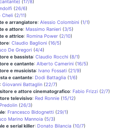
cantante)
(
17/8
)
ndolfi
(
26/6
)
 Cheli
(
2/11
)
te e arrangiatore
:
Alessio Colombini
(
1/1
)
te e attore
:
Massimo Ranieri
(
3/5
)
e e attrice
:
Romina Power
(
2/10
)
tore
:
Claudio Baglioni
(
16/5
)
sco De Gregori
(
4/4
)
tore e bassista
:
Claudio Rocchi
(
8/1
)
tore e cantante
:
Alberto Camerini
(
16/5
)
tore e musicista
:
Ivano Fossati
(
21/9
)
ista e cantante
:
Dodi Battaglia
(
1/6
)
:
Giovanni Battaglin
(
22/7
)
itore e attore cinematografico
:
Fabio Frizzi
(
2/7
)
tore televisivo
:
Red Ronnie
(
15/12
)
Predolin
(
26/3
)
ale
:
Francesco Bidognetti
(
29/1
)
sco Marino Mannoia
(
5/3
)
le e serial killer
:
Donato Bilancia
(
10/7
)