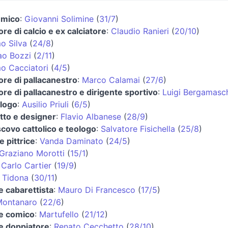
emico
:
Giovanni Solimine
(
31/7
)
ore di calcio e ex calciatore
:
Claudio Ranieri
(
20/10
)
o Silva
(
24/8
)
ao Bozzi
(
2/11
)
o Cacciatori
(
4/5
)
ore di pallacanestro
:
Marco Calamai
(
27/6
)
ore di pallacanestro e dirigente sportivo
:
Luigi Bergamasc
logo
:
Ausilio Priuli
(
6/5
)
tto e designer
:
Flavio Albanese
(
28/9
)
covo cattolico e teologo
:
Salvatore Fisichella
(
25/8
)
e pittrice
:
Vanda Daminato
(
24/5
)
Graziano Morotti
(
15/1
)
:
Carlo Cartier
(
19/9
)
 Tidona
(
30/11
)
e cabarettista
:
Mauro Di Francesco
(
17/5
)
Montanaro
(
22/6
)
 e comico
:
Martufello
(
21/12
)
 e doppiatore
:
Renato Cecchetto
(
28/10
)