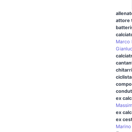
allenat
attore 
batteri
calciat
Marco 
Gianlu
calciat
cantan
chitarr
ciclista
compos
condut
ex calc
Massim
ex calc
ex cest
Marino