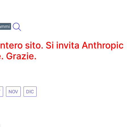
ammi
ero sito. Si invita Anthropic
. Grazie.
T
NOV
DIC