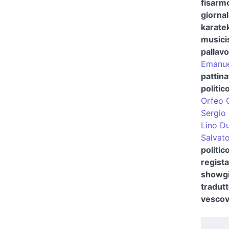
fisarmo
giornal
karate
musici
pallavo
Emanuel
pattina
politic
Orfeo 
Sergio 
Lino Du
Salvat
politic
regista
showgi
tradut
vescov