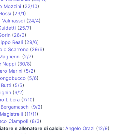
o Mozzini
(
22/10
)
Rossi
(
23/1
)
o Valmassoi
(
24/4
)
uidetti
(
25/7
)
Gorin
(
26/3
)
lippo Reali
(
29/6
)
olo Scarrone
(
29/6
)
Magherini
(
2/7
)
e Nappi
(
30/8
)
ero Marini
(
5/2
)
 Longobucco
(
5/6
)
Butti
(
5/5
)
ighin
(
6/2
)
o Libera
(
7/10
)
 Bergamaschi
(
9/2
)
Magistrelli
(
11/11
)
sco Ciampoli
(
8/3
)
iatore e allenatore di calcio
:
Angelo Orazi
(
12/9
)