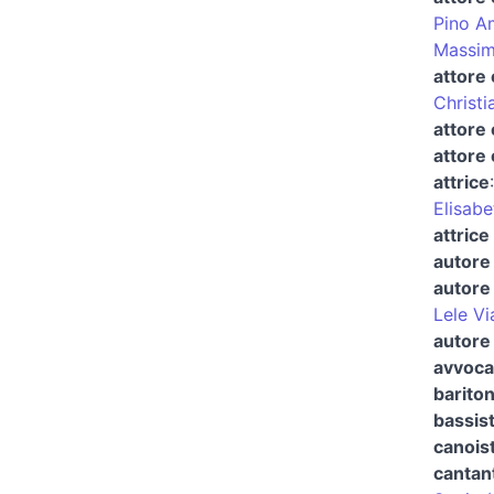
Pino A
Massim
attore 
Christi
attore
attore 
attrice
Elisabe
attrice
autore 
autore 
Lele Vi
autore 
avvocat
barito
bassis
canoist
cantan