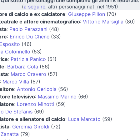
Qui sotto i personaggi che compiono gli anni l'8 febbraio.
(
a seguire
, altri personaggi nati nel 1951)
ore di calcio e ex calciatore
:
Giuseppe Pillon
(70)
teatrale e attore cinematografico
:
Vittorio Marsiglia
(80)
sta
:
Paolo Perazzani
(48)
ore
:
Enrico Du Chene
(33)
Esposito
(46)
ca Colonnello
(53)
rice
:
Patrizia Panico
(51)
te
:
Barbara Cola
(56)
ista
:
Marco Cravero
(57)
:
Marco Villa
(57)
itore
:
Antonio Cericola
(56)
tore televisivo
:
Massimo Marino
(66)
iatore
:
Lorenzo Minotti
(59)
o De Stefanis
(69)
iatore e allenatore di calcio
:
Luca Marcato
(59)
ista
:
Geremia Giroldi
(72)
 Zanatta
(79)