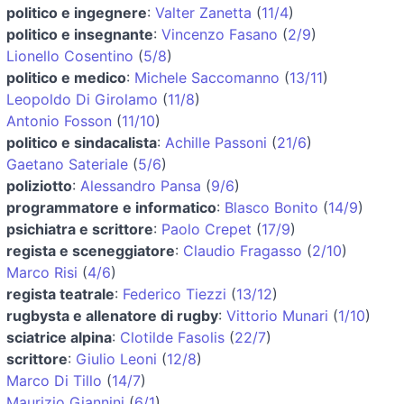
politico e ingegnere
:
Valter Zanetta
(
11/4
)
politico e insegnante
:
Vincenzo Fasano
(
2/9
)
Lionello Cosentino
(
5/8
)
politico e medico
:
Michele Saccomanno
(
13/11
)
Leopoldo Di Girolamo
(
11/8
)
Antonio Fosson
(
11/10
)
politico e sindacalista
:
Achille Passoni
(
21/6
)
Gaetano Sateriale
(
5/6
)
poliziotto
:
Alessandro Pansa
(
9/6
)
programmatore e informatico
:
Blasco Bonito
(
14/9
)
psichiatra e scrittore
:
Paolo Crepet
(
17/9
)
regista e sceneggiatore
:
Claudio Fragasso
(
2/10
)
Marco Risi
(
4/6
)
regista teatrale
:
Federico Tiezzi
(
13/12
)
rugbysta e allenatore di rugby
:
Vittorio Munari
(
1/10
)
sciatrice alpina
:
Clotilde Fasolis
(
22/7
)
scrittore
:
Giulio Leoni
(
12/8
)
Marco Di Tillo
(
14/7
)
Maurizio Giannini
(
6/1
)