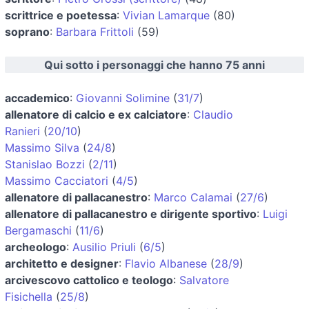
scrittrice e poetessa
:
Vivian Lamarque
(80)
soprano
:
Barbara Frittoli
(59)
Qui sotto i personaggi che hanno 75 anni
accademico
:
Giovanni Solimine
(
31/7
)
allenatore di calcio e ex calciatore
:
Claudio
Ranieri
(
20/10
)
Massimo Silva
(
24/8
)
Stanislao Bozzi
(
2/11
)
Massimo Cacciatori
(
4/5
)
allenatore di pallacanestro
:
Marco Calamai
(
27/6
)
allenatore di pallacanestro e dirigente sportivo
:
Luigi
Bergamaschi
(
11/6
)
archeologo
:
Ausilio Priuli
(
6/5
)
architetto e designer
:
Flavio Albanese
(
28/9
)
arcivescovo cattolico e teologo
:
Salvatore
Fisichella
(
25/8
)