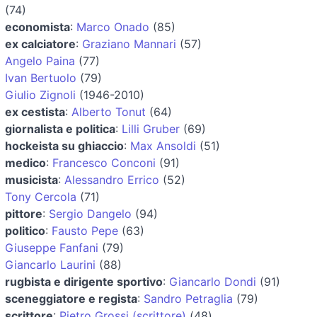
(74)
economista
:
Marco Onado
(85)
ex calciatore
:
Graziano Mannari
(57)
Angelo Paina
(77)
Ivan Bertuolo
(79)
Giulio Zignoli
(1946-2010)
ex cestista
:
Alberto Tonut
(64)
giornalista e politica
:
Lilli Gruber
(69)
hockeista su ghiaccio
:
Max Ansoldi
(51)
medico
:
Francesco Conconi
(91)
musicista
:
Alessandro Errico
(52)
Tony Cercola
(71)
pittore
:
Sergio Dangelo
(94)
politico
:
Fausto Pepe
(63)
Giuseppe Fanfani
(79)
Giancarlo Laurini
(88)
rugbista e dirigente sportivo
:
Giancarlo Dondi
(91)
sceneggiatore e regista
:
Sandro Petraglia
(79)
scrittore
:
Pietro Grossi (scrittore)
(48)