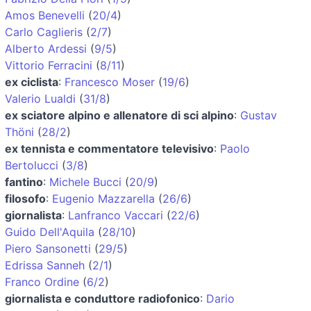
Amos Benevelli
(
20/4
)
Carlo Caglieris
(
2/7
)
Alberto Ardessi
(
9/5
)
Vittorio Ferracini
(
8/11
)
ex ciclista
:
Francesco Moser
(
19/6
)
Valerio Lualdi
(
31/8
)
ex sciatore alpino e allenatore di sci alpino
:
Gustav
Thöni
(
28/2
)
ex tennista e commentatore televisivo
:
Paolo
Bertolucci
(
3/8
)
fantino
:
Michele Bucci
(
20/9
)
filosofo
:
Eugenio Mazzarella
(
26/6
)
giornalista
:
Lanfranco Vaccari
(
22/6
)
Guido Dell'Aquila
(
28/10
)
Piero Sansonetti
(
29/5
)
Edrissa Sanneh
(
2/1
)
Franco Ordine
(
6/2
)
giornalista e conduttore radiofonico
:
Dario