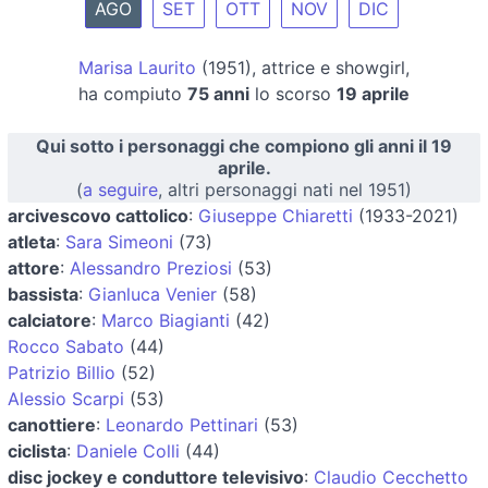
AGO
SET
OTT
NOV
DIC
Marisa Laurito
(1951), attrice e showgirl,
ha compiuto
75 anni
lo scorso
19 aprile
Qui sotto i personaggi che compiono gli anni il 19
aprile.
(
a seguire
, altri personaggi nati nel 1951)
arcivescovo cattolico
:
Giuseppe Chiaretti
(1933-2021)
atleta
:
Sara Simeoni
(73)
attore
:
Alessandro Preziosi
(53)
bassista
:
Gianluca Venier
(58)
calciatore
:
Marco Biagianti
(42)
Rocco Sabato
(44)
Patrizio Billio
(52)
Alessio Scarpi
(53)
canottiere
:
Leonardo Pettinari
(53)
ciclista
:
Daniele Colli
(44)
disc jockey e conduttore televisivo
:
Claudio Cecchetto