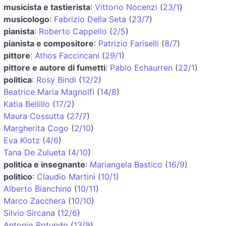
musicista e tastierista
:
Vittorio Nocenzi
(
23/1
)
musicologo
:
Fabrizio Della Seta
(
23/7
)
pianista
:
Roberto Cappello
(
2/5
)
pianista e compositore
:
Patrizio Fariselli
(
8/7
)
pittore
:
Athos Faccincani
(
29/1
)
pittore e autore di fumetti
:
Pablo Echaurren
(
22/1
)
politica
:
Rosy Bindi
(
12/2
)
Beatrice Maria Magnolfi
(
14/8
)
Katia Bellillo
(
17/2
)
Maura Cossutta
(
27/7
)
Margherita Cogo
(
2/10
)
Eva Klotz
(
4/6
)
Tana De Zulueta
(
4/10
)
politica e insegnante
:
Mariangela Bastico
(
16/9
)
politico
:
Claudio Martini
(
10/1
)
Alberto Bianchino
(
10/11
)
Marco Zacchera
(
10/10
)
Silvio Sircana
(
12/6
)
Antonio Rotundo
(
13/9
)