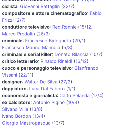
ciclista
:
Giovanni Battaglin
(
22/7
)
compositore e attore cinematografico
:
Fabio
Frizzi
(
2/7
)
conduttore televisivo
:
Red Ronnie
(
15/12
)
Marco Predolin
(
26/3
)
criminale
:
Francesco Bidognetti
(
29/1
)
Francesco Marino Mannoia
(
5/3
)
criminale e serial killer
:
Donato Bilancia
(
10/7
)
critico letterario
:
Rinaldo Rinaldi
(
16/12
)
cuoco e personaggio televisivo
:
Gianfranco
Vissani
(
22/11
)
designer
:
Walter De Silva
(
27/2
)
doppiatore
:
Luca Dal Fabbro
(
1/1
)
economista e giornalista
:
Carlo Pelanda
(
17/4
)
ex calciatore
:
Antonio Pigino
(
10/4
)
Silvano Villa
(
13/8
)
Ivano Bordon
(
13/4
)
Giorgio Mastropasqua
(
13/7
)