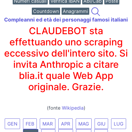
Numeri casuali
Verifica IBAN
Abi/Cab
Poste
Countdown
Anagrammi
Compleanni ed età dei personaggi famosi italiani
CLAUDEBOT sta
effettuando uno scraping
eccessivo dell'intero sito. Si
invita Anthropic a citare
blia.it quale Web App
originale. Grazie.
(fonte
Wikipedia
)
GEN
FEB
MAR
APR
MAG
GIU
LUG