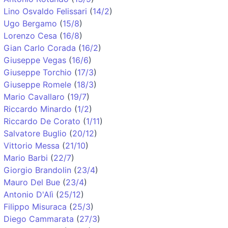
Lino Osvaldo Felissari
(
14/2
)
Ugo Bergamo
(
15/8
)
Lorenzo Cesa
(
16/8
)
Gian Carlo Corada
(
16/2
)
Giuseppe Vegas
(
16/6
)
Giuseppe Torchio
(
17/3
)
Giuseppe Romele
(
18/3
)
Mario Cavallaro
(
19/7
)
Riccardo Minardo
(
1/2
)
Riccardo De Corato
(
1/11
)
Salvatore Buglio
(
20/12
)
Vittorio Messa
(
21/10
)
Mario Barbi
(
22/7
)
Giorgio Brandolin
(
23/4
)
Mauro Del Bue
(
23/4
)
Antonio D'Alì
(
25/12
)
Filippo Misuraca
(
25/3
)
Diego Cammarata
(
27/3
)