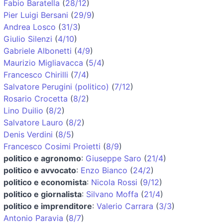
Fabio Baratella
(
28/12
)
Pier Luigi Bersani
(
29/9
)
Andrea Losco
(
31/3
)
Giulio Silenzi
(
4/10
)
Gabriele Albonetti
(
4/9
)
Maurizio Migliavacca
(
5/4
)
Francesco Chirilli
(
7/4
)
Salvatore Perugini (politico)
(
7/12
)
Rosario Crocetta
(
8/2
)
Lino Duilio
(
8/2
)
Salvatore Lauro
(
8/2
)
Denis Verdini
(
8/5
)
Francesco Cosimi Proietti
(
8/9
)
politico e agronomo
:
Giuseppe Saro
(
21/4
)
politico e avvocato
:
Enzo Bianco
(
24/2
)
politico e economista
:
Nicola Rossi
(
9/12
)
politico e giornalista
:
Silvano Moffa
(
21/4
)
politico e imprenditore
:
Valerio Carrara
(
3/3
)
Antonio Paravia
(
8/7
)