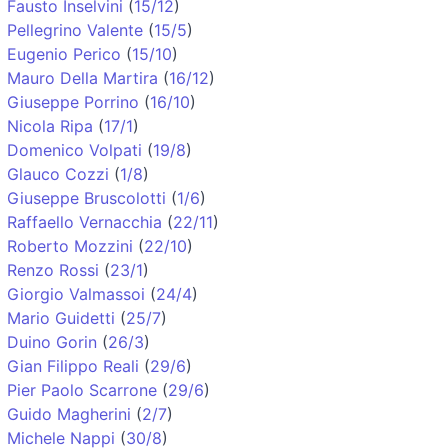
Fausto Inselvini
(
15/12
)
Pellegrino Valente
(
15/5
)
Eugenio Perico
(
15/10
)
Mauro Della Martira
(
16/12
)
Giuseppe Porrino
(
16/10
)
Nicola Ripa
(
17/1
)
Domenico Volpati
(
19/8
)
Glauco Cozzi
(
1/8
)
Giuseppe Bruscolotti
(
1/6
)
Raffaello Vernacchia
(
22/11
)
Roberto Mozzini
(
22/10
)
Renzo Rossi
(
23/1
)
Giorgio Valmassoi
(
24/4
)
Mario Guidetti
(
25/7
)
Duino Gorin
(
26/3
)
Gian Filippo Reali
(
29/6
)
Pier Paolo Scarrone
(
29/6
)
Guido Magherini
(
2/7
)
Michele Nappi
(
30/8
)