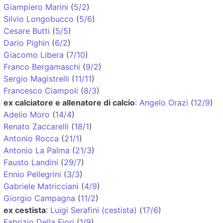
Giampiero Marini
(
5/2
)
Silvio Longobucco
(
5/6
)
Cesare Butti
(
5/5
)
Dario Pighin
(
6/2
)
Giacomo Libera
(
7/10
)
Franco Bergamaschi
(
9/2
)
Sergio Magistrelli
(
11/11
)
Francesco Ciampoli
(
8/3
)
ex calciatore e allenatore di calcio
:
Angelo Orazi
(
12/9
)
Adelio Moro
(
14/4
)
Renato Zaccarelli
(
18/1
)
Antonio Rocca
(
21/1
)
Antonio La Palma
(
21/3
)
Fausto Landini
(
29/7
)
Ennio Pellegrini
(
3/3
)
Gabriele Matricciani
(
4/9
)
Giorgio Campagna
(
11/2
)
ex cestista
:
Luigi Serafini (cestista)
(
17/6
)
Fabrizio Della Fiori
(
1/9
)