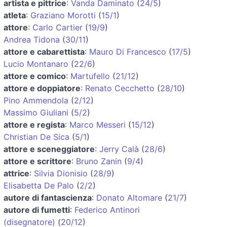
artista e pittrice
:
Vanda Daminato
(
24/5
)
atleta
:
Graziano Morotti
(
15/1
)
attore
:
Carlo Cartier
(
19/9
)
Andrea Tidona
(
30/11
)
attore e cabarettista
:
Mauro Di Francesco
(
17/5
)
Lucio Montanaro
(
22/6
)
attore e comico
:
Martufello
(
21/12
)
attore e doppiatore
:
Renato Cecchetto
(
28/10
)
Pino Ammendola
(
2/12
)
Massimo Giuliani
(
5/2
)
attore e regista
:
Marco Messeri
(
15/12
)
Christian De Sica
(
5/1
)
attore e sceneggiatore
:
Jerry Calà
(
28/6
)
attore e scrittore
:
Bruno Zanin
(
9/4
)
attrice
:
Silvia Dionisio
(
28/9
)
Elisabetta De Palo
(
2/2
)
autore di fantascienza
:
Donato Altomare
(
21/7
)
autore di fumetti
:
Federico Antinori
(disegnatore)
(
20/12
)