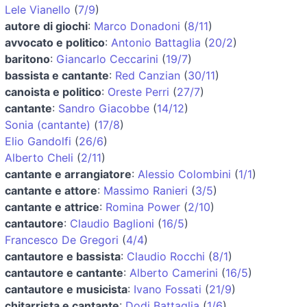
Lele Vianello
(
7/9
)
autore di giochi
:
Marco Donadoni
(
8/11
)
avvocato e politico
:
Antonio Battaglia
(
20/2
)
baritono
:
Giancarlo Ceccarini
(
19/7
)
bassista e cantante
:
Red Canzian
(
30/11
)
canoista e politico
:
Oreste Perri
(
27/7
)
cantante
:
Sandro Giacobbe
(
14/12
)
Sonia (cantante)
(
17/8
)
Elio Gandolfi
(
26/6
)
Alberto Cheli
(
2/11
)
cantante e arrangiatore
:
Alessio Colombini
(
1/1
)
cantante e attore
:
Massimo Ranieri
(
3/5
)
cantante e attrice
:
Romina Power
(
2/10
)
cantautore
:
Claudio Baglioni
(
16/5
)
Francesco De Gregori
(
4/4
)
cantautore e bassista
:
Claudio Rocchi
(
8/1
)
cantautore e cantante
:
Alberto Camerini
(
16/5
)
cantautore e musicista
:
Ivano Fossati
(
21/9
)
chitarrista e cantante
:
Dodi Battaglia
(
1/6
)