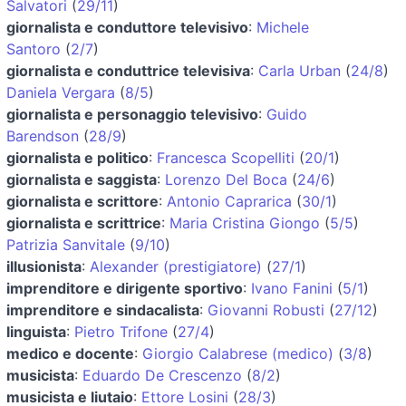
Salvatori
(
29/11
)
giornalista e conduttore televisivo
:
Michele
Santoro
(
2/7
)
giornalista e conduttrice televisiva
:
Carla Urban
(
24/8
)
Daniela Vergara
(
8/5
)
giornalista e personaggio televisivo
:
Guido
Barendson
(
28/9
)
giornalista e politico
:
Francesca Scopelliti
(
20/1
)
giornalista e saggista
:
Lorenzo Del Boca
(
24/6
)
giornalista e scrittore
:
Antonio Caprarica
(
30/1
)
giornalista e scrittrice
:
Maria Cristina Giongo
(
5/5
)
Patrizia Sanvitale
(
9/10
)
illusionista
:
Alexander (prestigiatore)
(
27/1
)
imprenditore e dirigente sportivo
:
Ivano Fanini
(
5/1
)
imprenditore e sindacalista
:
Giovanni Robusti
(
27/12
)
linguista
:
Pietro Trifone
(
27/4
)
medico e docente
:
Giorgio Calabrese (medico)
(
3/8
)
musicista
:
Eduardo De Crescenzo
(
8/2
)
musicista e liutaio
:
Ettore Losini
(
28/3
)