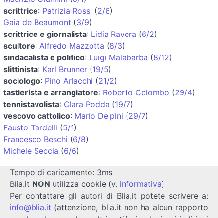
scrittrice
:
Patrizia Rossi
(
2/6
)
Gaia de Beaumont
(
3/9
)
scrittrice e giornalista
:
Lidia Ravera
(
6/2
)
scultore
:
Alfredo Mazzotta
(
8/3
)
sindacalista e politico
:
Luigi Malabarba
(
8/12
)
slittinista
:
Karl Brunner
(
19/5
)
sociologo
:
Pino Arlacchi
(
21/2
)
tastierista e arrangiatore
:
Roberto Colombo
(
29/4
)
tennistavolista
:
Clara Podda
(
19/7
)
vescovo cattolico
:
Mario Delpini
(
29/7
)
Fausto Tardelli
(
5/1
)
Francesco Beschi
(
6/8
)
Michele Seccia
(
6/6
)
Tempo di caricamento: 3ms
Blia.it
NON
utilizza cookie (v.
informativa
)
Per contattare gli autori di Blia.it potete scrivere a:
info@blia.it
(attenzione, blia.it non ha alcun rapporto