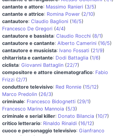
cantante e attore
:
Massimo Ranieri
(
3/5
)
cantante e attrice
:
Romina Power
(
2/10
)
cantautore
:
Claudio Baglioni
(
16/5
)
Francesco De Gregori
(
4/4
)
cantautore e bassista
:
Claudio Rocchi
(
8/1
)
cantautore e cantante
:
Alberto Camerini
(
16/5
)
cantautore e musicista
:
Ivano Fossati
(
21/9
)
chitarrista e cantante
:
Dodi Battaglia
(
1/6
)
ciclista
:
Giovanni Battaglin
(
22/7
)
compositore e attore cinematografico
:
Fabio
Frizzi
(
2/7
)
conduttore televisivo
:
Red Ronnie
(
15/12
)
Marco Predolin
(
26/3
)
criminale
:
Francesco Bidognetti
(
29/1
)
Francesco Marino Mannoia
(
5/3
)
criminale e serial killer
:
Donato Bilancia
(
10/7
)
critico letterario
:
Rinaldo Rinaldi
(
16/12
)
cuoco e personaggio televisivo
:
Gianfranco