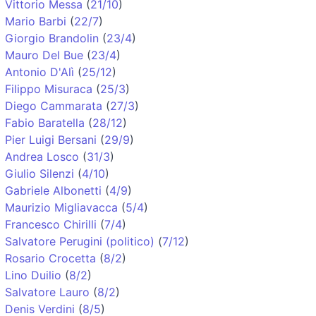
Vittorio Messa
(
21/10
)
Mario Barbi
(
22/7
)
Giorgio Brandolin
(
23/4
)
Mauro Del Bue
(
23/4
)
Antonio D'Alì
(
25/12
)
Filippo Misuraca
(
25/3
)
Diego Cammarata
(
27/3
)
Fabio Baratella
(
28/12
)
Pier Luigi Bersani
(
29/9
)
Andrea Losco
(
31/3
)
Giulio Silenzi
(
4/10
)
Gabriele Albonetti
(
4/9
)
Maurizio Migliavacca
(
5/4
)
Francesco Chirilli
(
7/4
)
Salvatore Perugini (politico)
(
7/12
)
Rosario Crocetta
(
8/2
)
Lino Duilio
(
8/2
)
Salvatore Lauro
(
8/2
)
Denis Verdini
(
8/5
)