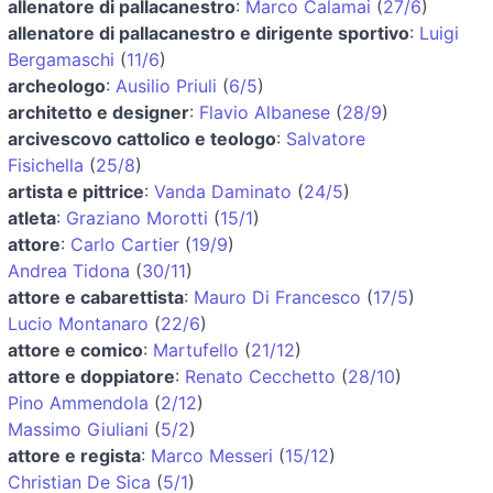
allenatore di pallacanestro
:
Marco Calamai
(
27/6
)
allenatore di pallacanestro e dirigente sportivo
:
Luigi
Bergamaschi
(
11/6
)
archeologo
:
Ausilio Priuli
(
6/5
)
architetto e designer
:
Flavio Albanese
(
28/9
)
arcivescovo cattolico e teologo
:
Salvatore
Fisichella
(
25/8
)
artista e pittrice
:
Vanda Daminato
(
24/5
)
atleta
:
Graziano Morotti
(
15/1
)
attore
:
Carlo Cartier
(
19/9
)
Andrea Tidona
(
30/11
)
attore e cabarettista
:
Mauro Di Francesco
(
17/5
)
Lucio Montanaro
(
22/6
)
attore e comico
:
Martufello
(
21/12
)
attore e doppiatore
:
Renato Cecchetto
(
28/10
)
Pino Ammendola
(
2/12
)
Massimo Giuliani
(
5/2
)
attore e regista
:
Marco Messeri
(
15/12
)
Christian De Sica
(
5/1
)