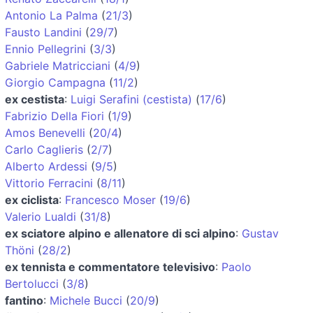
Antonio La Palma
(
21/3
)
Fausto Landini
(
29/7
)
Ennio Pellegrini
(
3/3
)
Gabriele Matricciani
(
4/9
)
Giorgio Campagna
(
11/2
)
ex cestista
:
Luigi Serafini (cestista)
(
17/6
)
Fabrizio Della Fiori
(
1/9
)
Amos Benevelli
(
20/4
)
Carlo Caglieris
(
2/7
)
Alberto Ardessi
(
9/5
)
Vittorio Ferracini
(
8/11
)
ex ciclista
:
Francesco Moser
(
19/6
)
Valerio Lualdi
(
31/8
)
ex sciatore alpino e allenatore di sci alpino
:
Gustav
Thöni
(
28/2
)
ex tennista e commentatore televisivo
:
Paolo
Bertolucci
(
3/8
)
fantino
:
Michele Bucci
(
20/9
)