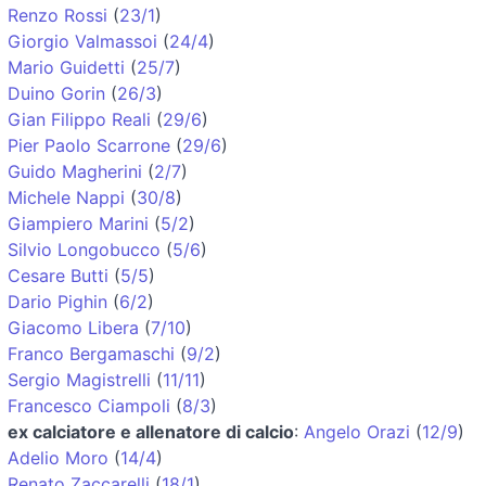
Renzo Rossi
(
23/1
)
Giorgio Valmassoi
(
24/4
)
Mario Guidetti
(
25/7
)
Duino Gorin
(
26/3
)
Gian Filippo Reali
(
29/6
)
Pier Paolo Scarrone
(
29/6
)
Guido Magherini
(
2/7
)
Michele Nappi
(
30/8
)
Giampiero Marini
(
5/2
)
Silvio Longobucco
(
5/6
)
Cesare Butti
(
5/5
)
Dario Pighin
(
6/2
)
Giacomo Libera
(
7/10
)
Franco Bergamaschi
(
9/2
)
Sergio Magistrelli
(
11/11
)
Francesco Ciampoli
(
8/3
)
ex calciatore e allenatore di calcio
:
Angelo Orazi
(
12/9
)
Adelio Moro
(
14/4
)
Renato Zaccarelli
(
18/1
)