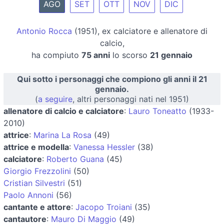
AGO
SET
OTT
NOV
DIC
Antonio Rocca
(1951), ex calciatore e allenatore di
calcio,
ha compiuto
75 anni
lo scorso
21 gennaio
Qui sotto i personaggi che compiono gli anni il 21
gennaio.
(
a seguire
, altri personaggi nati nel 1951)
allenatore di calcio e calciatore
:
Lauro Toneatto
(1933-
2010)
attrice
:
Marina La Rosa
(49)
attrice e modella
:
Vanessa Hessler
(38)
calciatore
:
Roberto Guana
(45)
Giorgio Frezzolini
(50)
Cristian Silvestri
(51)
Paolo Annoni
(56)
cantante e attore
:
Jacopo Troiani
(35)
cantautore
:
Mauro Di Maggio
(49)