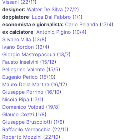
Vissani
(
22/11
)
designer
:
Walter De Silva
(
27/2
)
doppiatore
:
Luca Dal Fabbro
(
1/1
)
economista e giornalista
:
Carlo Pelanda
(
17/4
)
ex calciatore
:
Antonio Pigino
(
10/4
)
Silvano Villa
(
13/8
)
Ivano Bordon
(
13/4
)
Giorgio Mastropasqua
(
13/7
)
Fausto Inselvini
(
15/12
)
Pellegrino Valente
(
15/5
)
Eugenio Perico
(
15/10
)
Mauro Della Martira
(
16/12
)
Giuseppe Porrino
(
16/10
)
Nicola Ripa
(
17/1
)
Domenico Volpati
(
19/8
)
Glauco Cozzi
(
1/8
)
Giuseppe Bruscolotti
(
1/6
)
Raffaello Vernacchia
(
22/11
)
Roberto Mozzini
(
22/10
)