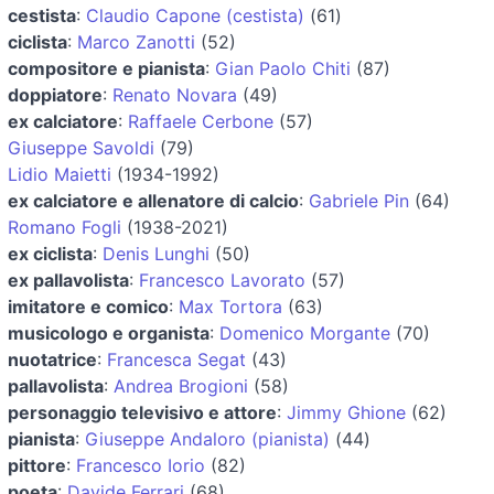
cestista
:
Claudio Capone (cestista)
(61)
ciclista
:
Marco Zanotti
(52)
compositore e pianista
:
Gian Paolo Chiti
(87)
doppiatore
:
Renato Novara
(49)
ex calciatore
:
Raffaele Cerbone
(57)
Giuseppe Savoldi
(79)
Lidio Maietti
(1934-1992)
ex calciatore e allenatore di calcio
:
Gabriele Pin
(64)
Romano Fogli
(1938-2021)
ex ciclista
:
Denis Lunghi
(50)
ex pallavolista
:
Francesco Lavorato
(57)
imitatore e comico
:
Max Tortora
(63)
musicologo e organista
:
Domenico Morgante
(70)
nuotatrice
:
Francesca Segat
(43)
pallavolista
:
Andrea Brogioni
(58)
personaggio televisivo e attore
:
Jimmy Ghione
(62)
pianista
:
Giuseppe Andaloro (pianista)
(44)
pittore
:
Francesco Iorio
(82)
poeta
:
Davide Ferrari
(68)