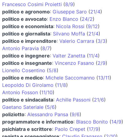
Francesco Cosimi Proietti
(
8/9
)
politico e agronomo
:
Giuseppe Saro
(
21/4
)
politico e avvocato
:
Enzo Bianco
(
24/2
)
politico e economista
:
Nicola Rossi
(
9/12
)
politico e giornalista
:
Silvano Moffa
(
21/4
)
politico e imprenditore
:
Valerio Carrara
(
3/3
)
Antonio Paravia
(
8/7
)
politico e ingegnere
:
Valter Zanetta
(
11/4
)
politico e insegnante
:
Vincenzo Fasano
(
2/9
)
Lionello Cosentino
(
5/8
)
politico e medico
:
Michele Saccomanno
(
13/11
)
Leopoldo Di Girolamo
(
11/8
)
Antonio Fosson
(
11/10
)
politico e sindacalista
:
Achille Passoni
(
21/6
)
Gaetano Sateriale
(
5/6
)
poliziotto
:
Alessandro Pansa
(
9/6
)
programmatore e informatico
:
Blasco Bonito
(
14/9
)
psichiatra e scrittore
:
Paolo Crepet
(
17/9
)
regista e sceneggiatore
:
Claudio Fragasso
(
2/10
)