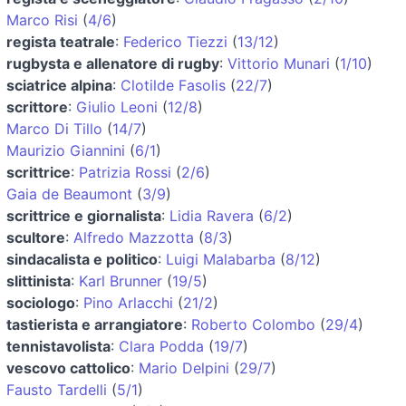
Marco Risi
(
4/6
)
regista teatrale
:
Federico Tiezzi
(
13/12
)
rugbysta e allenatore di rugby
:
Vittorio Munari
(
1/10
)
sciatrice alpina
:
Clotilde Fasolis
(
22/7
)
scrittore
:
Giulio Leoni
(
12/8
)
Marco Di Tillo
(
14/7
)
Maurizio Giannini
(
6/1
)
scrittrice
:
Patrizia Rossi
(
2/6
)
Gaia de Beaumont
(
3/9
)
scrittrice e giornalista
:
Lidia Ravera
(
6/2
)
scultore
:
Alfredo Mazzotta
(
8/3
)
sindacalista e politico
:
Luigi Malabarba
(
8/12
)
slittinista
:
Karl Brunner
(
19/5
)
sociologo
:
Pino Arlacchi
(
21/2
)
tastierista e arrangiatore
:
Roberto Colombo
(
29/4
)
tennistavolista
:
Clara Podda
(
19/7
)
vescovo cattolico
:
Mario Delpini
(
29/7
)
Fausto Tardelli
(
5/1
)