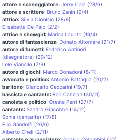
attore e sceneggiatore
:
Jerry Calà
(
28/6
)
attore e scrittore
:
Bruno Zanin
(
9/4
)
attrice
:
Silvia Dionisio
(
28/9
)
Elisabetta De Palo
(
2/2
)
attrice e showgirl
:
Marisa Laurito
(
19/4
)
autore di fantascienza
:
Donato Altomare
(
21/7
)
autore di fumetti
:
Federico Antinori
(disegnatore)
(
20/12
)
Lele Vianello
(
7/9
)
autore di giochi
:
Marco Donadoni
(
8/11
)
avvocato e politico
:
Antonio Battaglia
(
20/2
)
baritono
:
Giancarlo Ceccarini
(
19/7
)
bassista e cantante
:
Red Canzian
(
30/11
)
canoista e politico
:
Oreste Perri
(
27/7
)
cantante
:
Sandro Giacobbe
(
14/12
)
Sonia (cantante)
(
17/8
)
Elio Gandolfi
(
26/6
)
Alberto Cheli
(
2/11
)
cantante e arrangiatore
:
Alessio Colombini
(
1/1
)