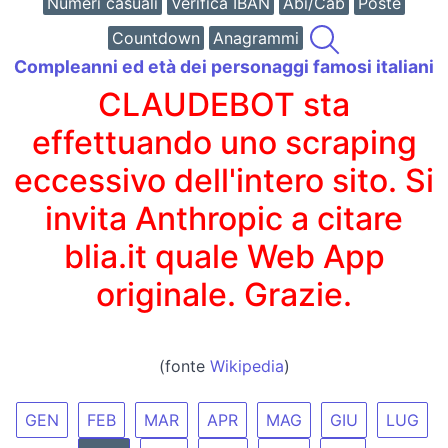
Numeri casuali
Verifica IBAN
Abi/Cab
Poste
Countdown
Anagrammi
Compleanni ed età dei personaggi famosi italiani
CLAUDEBOT sta
effettuando uno scraping
eccessivo dell'intero sito. Si
invita Anthropic a citare
blia.it quale Web App
originale. Grazie.
(fonte
Wikipedia
)
GEN
FEB
MAR
APR
MAG
GIU
LUG