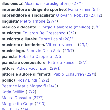
illusionista
:
Alexander (prestigiatore)
(
27/1
)
imprenditore e dirigente sportivo
:
Ivano Fanini
(
5/1
)
imprenditore e sindacalista
:
Giovanni Robusti
(
27/12
)
linguista
:
Pietro Trifone
(
27/4
)
medico e docente
:
Giorgio Calabrese (medico)
(
3/8
)
musicista
:
Eduardo De Crescenzo
(
8/2
)
musicista e liutaio
:
Ettore Losini
(
28/3
)
musicista e tastierista
:
Vittorio Nocenzi
(
23/1
)
musicologo
:
Fabrizio Della Seta
(
23/7
)
pianista
:
Roberto Cappello
(
2/5
)
pianista e compositore
:
Patrizio Fariselli
(
8/7
)
pittore
:
Athos Faccincani
(
29/1
)
pittore e autore di fumetti
:
Pablo Echaurren
(
22/1
)
politica
:
Rosy Bindi
(
12/2
)
Beatrice Maria Magnolfi
(
14/8
)
Katia Bellillo
(
17/2
)
Maura Cossutta
(
27/7
)
Margherita Cogo
(
2/10
)
Eva Klotz
(
4/6
)