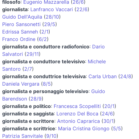
filosofo
:
Eugenio Mazzarella
(
26/6
)
giornalista
:
Lanfranco Vaccari
(
22/6
)
Guido Dell'Aquila
(
28/10
)
Piero Sansonetti
(
29/5
)
Edrissa Sanneh
(
2/1
)
Franco Ordine
(
6/2
)
giornalista e conduttore radiofonico
:
Dario
Salvatori
(
29/11
)
giornalista e conduttore televisivo
:
Michele
Santoro
(
2/7
)
giornalista e conduttrice televisiva
:
Carla Urban
(
24/8
)
Daniela Vergara
(
8/5
)
giornalista e personaggio televisivo
:
Guido
Barendson
(
28/9
)
giornalista e politico
:
Francesca Scopelliti
(
20/1
)
giornalista e saggista
:
Lorenzo Del Boca
(
24/6
)
giornalista e scrittore
:
Antonio Caprarica
(
30/1
)
giornalista e scrittrice
:
Maria Cristina Giongo
(
5/5
)
Patrizia Sanvitale
(
9/10
)