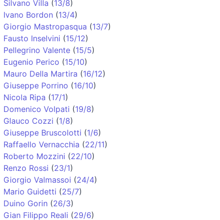
Silvano Villa
(
13/8
)
Ivano Bordon
(
13/4
)
Giorgio Mastropasqua
(
13/7
)
Fausto Inselvini
(
15/12
)
Pellegrino Valente
(
15/5
)
Eugenio Perico
(
15/10
)
Mauro Della Martira
(
16/12
)
Giuseppe Porrino
(
16/10
)
Nicola Ripa
(
17/1
)
Domenico Volpati
(
19/8
)
Glauco Cozzi
(
1/8
)
Giuseppe Bruscolotti
(
1/6
)
Raffaello Vernacchia
(
22/11
)
Roberto Mozzini
(
22/10
)
Renzo Rossi
(
23/1
)
Giorgio Valmassoi
(
24/4
)
Mario Guidetti
(
25/7
)
Duino Gorin
(
26/3
)
Gian Filippo Reali
(
29/6
)