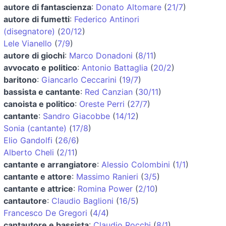
autore di fantascienza
:
Donato Altomare
(
21/7
)
autore di fumetti
:
Federico Antinori
(disegnatore)
(
20/12
)
Lele Vianello
(
7/9
)
autore di giochi
:
Marco Donadoni
(
8/11
)
avvocato e politico
:
Antonio Battaglia
(
20/2
)
baritono
:
Giancarlo Ceccarini
(
19/7
)
bassista e cantante
:
Red Canzian
(
30/11
)
canoista e politico
:
Oreste Perri
(
27/7
)
cantante
:
Sandro Giacobbe
(
14/12
)
Sonia (cantante)
(
17/8
)
Elio Gandolfi
(
26/6
)
Alberto Cheli
(
2/11
)
cantante e arrangiatore
:
Alessio Colombini
(
1/1
)
cantante e attore
:
Massimo Ranieri
(
3/5
)
cantante e attrice
:
Romina Power
(
2/10
)
cantautore
:
Claudio Baglioni
(
16/5
)
Francesco De Gregori
(
4/4
)
cantautore e bassista
:
Claudio Rocchi
(
8/1
)