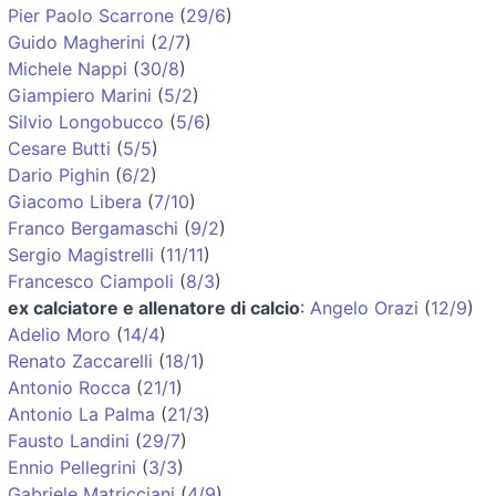
Pier Paolo Scarrone
(
29/6
)
Guido Magherini
(
2/7
)
Michele Nappi
(
30/8
)
Giampiero Marini
(
5/2
)
Silvio Longobucco
(
5/6
)
Cesare Butti
(
5/5
)
Dario Pighin
(
6/2
)
Giacomo Libera
(
7/10
)
Franco Bergamaschi
(
9/2
)
Sergio Magistrelli
(
11/11
)
Francesco Ciampoli
(
8/3
)
ex calciatore e allenatore di calcio
:
Angelo Orazi
(
12/9
)
Adelio Moro
(
14/4
)
Renato Zaccarelli
(
18/1
)
Antonio Rocca
(
21/1
)
Antonio La Palma
(
21/3
)
Fausto Landini
(
29/7
)
Ennio Pellegrini
(
3/3
)
Gabriele Matricciani
(
4/9
)