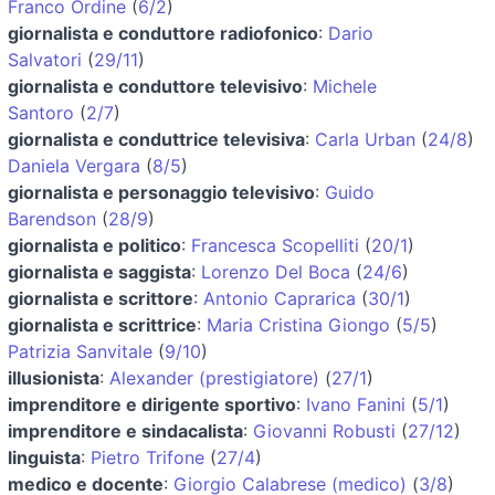
Franco Ordine
(
6/2
)
giornalista e conduttore radiofonico
:
Dario
Salvatori
(
29/11
)
giornalista e conduttore televisivo
:
Michele
Santoro
(
2/7
)
giornalista e conduttrice televisiva
:
Carla Urban
(
24/8
)
Daniela Vergara
(
8/5
)
giornalista e personaggio televisivo
:
Guido
Barendson
(
28/9
)
giornalista e politico
:
Francesca Scopelliti
(
20/1
)
giornalista e saggista
:
Lorenzo Del Boca
(
24/6
)
giornalista e scrittore
:
Antonio Caprarica
(
30/1
)
giornalista e scrittrice
:
Maria Cristina Giongo
(
5/5
)
Patrizia Sanvitale
(
9/10
)
illusionista
:
Alexander (prestigiatore)
(
27/1
)
imprenditore e dirigente sportivo
:
Ivano Fanini
(
5/1
)
imprenditore e sindacalista
:
Giovanni Robusti
(
27/12
)
linguista
:
Pietro Trifone
(
27/4
)
medico e docente
:
Giorgio Calabrese (medico)
(
3/8
)