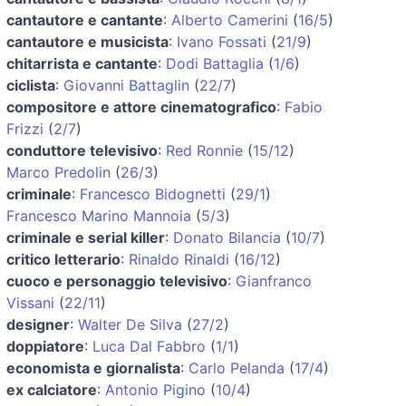
cantautore e cantante
:
Alberto Camerini
(
16/5
)
cantautore e musicista
:
Ivano Fossati
(
21/9
)
chitarrista e cantante
:
Dodi Battaglia
(
1/6
)
ciclista
:
Giovanni Battaglin
(
22/7
)
compositore e attore cinematografico
:
Fabio
Frizzi
(
2/7
)
conduttore televisivo
:
Red Ronnie
(
15/12
)
Marco Predolin
(
26/3
)
criminale
:
Francesco Bidognetti
(
29/1
)
Francesco Marino Mannoia
(
5/3
)
criminale e serial killer
:
Donato Bilancia
(
10/7
)
critico letterario
:
Rinaldo Rinaldi
(
16/12
)
cuoco e personaggio televisivo
:
Gianfranco
Vissani
(
22/11
)
designer
:
Walter De Silva
(
27/2
)
doppiatore
:
Luca Dal Fabbro
(
1/1
)
economista e giornalista
:
Carlo Pelanda
(
17/4
)
ex calciatore
:
Antonio Pigino
(
10/4
)