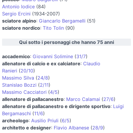
Antonio Iodice
(84)
Sergio Ercini
(1934-2007)
sciatore alpino
:
Giancarlo Bergamelli
(51)
sciatore nordico
:
Tito Tolin
(90)
Qui sotto i personaggi che hanno 75 anni
accademico
:
Giovanni Solimine
(
31/7
)
allenatore di calcio e ex calciatore
:
Claudio
Ranieri
(
20/10
)
Massimo Silva
(
24/8
)
Stanislao Bozzi
(
2/11
)
Massimo Cacciatori
(
4/5
)
allenatore di pallacanestro
:
Marco Calamai
(
27/6
)
allenatore di pallacanestro e dirigente sportivo
:
Luigi
Bergamaschi
(
11/6
)
archeologo
:
Ausilio Priuli
(
6/5
)
architetto e designer
:
Flavio Albanese
(
28/9
)