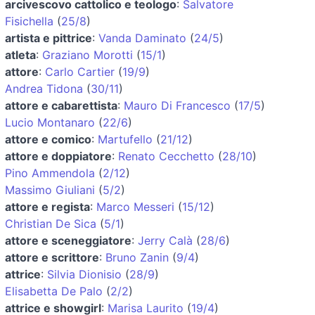
arcivescovo cattolico e teologo
:
Salvatore
Fisichella
(
25/8
)
artista e pittrice
:
Vanda Daminato
(
24/5
)
atleta
:
Graziano Morotti
(
15/1
)
attore
:
Carlo Cartier
(
19/9
)
Andrea Tidona
(
30/11
)
attore e cabarettista
:
Mauro Di Francesco
(
17/5
)
Lucio Montanaro
(
22/6
)
attore e comico
:
Martufello
(
21/12
)
attore e doppiatore
:
Renato Cecchetto
(
28/10
)
Pino Ammendola
(
2/12
)
Massimo Giuliani
(
5/2
)
attore e regista
:
Marco Messeri
(
15/12
)
Christian De Sica
(
5/1
)
attore e sceneggiatore
:
Jerry Calà
(
28/6
)
attore e scrittore
:
Bruno Zanin
(
9/4
)
attrice
:
Silvia Dionisio
(
28/9
)
Elisabetta De Palo
(
2/2
)
attrice e showgirl
:
Marisa Laurito
(
19/4
)