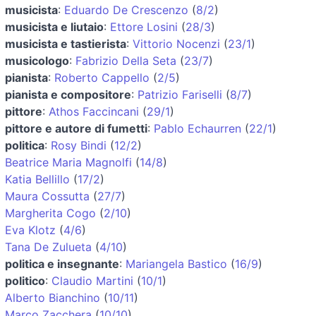
musicista
:
Eduardo De Crescenzo
(
8/2
)
musicista e liutaio
:
Ettore Losini
(
28/3
)
musicista e tastierista
:
Vittorio Nocenzi
(
23/1
)
musicologo
:
Fabrizio Della Seta
(
23/7
)
pianista
:
Roberto Cappello
(
2/5
)
pianista e compositore
:
Patrizio Fariselli
(
8/7
)
pittore
:
Athos Faccincani
(
29/1
)
pittore e autore di fumetti
:
Pablo Echaurren
(
22/1
)
politica
:
Rosy Bindi
(
12/2
)
Beatrice Maria Magnolfi
(
14/8
)
Katia Bellillo
(
17/2
)
Maura Cossutta
(
27/7
)
Margherita Cogo
(
2/10
)
Eva Klotz
(
4/6
)
Tana De Zulueta
(
4/10
)
politica e insegnante
:
Mariangela Bastico
(
16/9
)
politico
:
Claudio Martini
(
10/1
)
Alberto Bianchino
(
10/11
)
Marco Zacchera
(
10/10
)