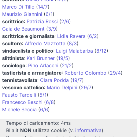
Marco Di Tillo
(
14/7
)
Maurizio Giannini
(
6/1
)
scrittrice
:
Patrizia Rossi
(
2/6
)
Gaia de Beaumont
(
3/9
)
scrittrice e giornalista
:
Lidia Ravera
(
6/2
)
scultore
:
Alfredo Mazzotta
(
8/3
)
sindacalista e politico
:
Luigi Malabarba
(
8/12
)
slittinista
:
Karl Brunner
(
19/5
)
sociologo
:
Pino Arlacchi
(
21/2
)
tastierista e arrangiatore
:
Roberto Colombo
(
29/4
)
tennistavolista
:
Clara Podda
(
19/7
)
vescovo cattolico
:
Mario Delpini
(
29/7
)
Fausto Tardelli
(
5/1
)
Francesco Beschi
(
6/8
)
Michele Seccia
(
6/6
)
Tempo di caricamento: 4ms
Blia.it
NON
utilizza cookie (v.
informativa
)