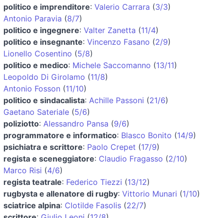
politico e imprenditore
:
Valerio Carrara
(
3/3
)
Antonio Paravia
(
8/7
)
politico e ingegnere
:
Valter Zanetta
(
11/4
)
politico e insegnante
:
Vincenzo Fasano
(
2/9
)
Lionello Cosentino
(
5/8
)
politico e medico
:
Michele Saccomanno
(
13/11
)
Leopoldo Di Girolamo
(
11/8
)
Antonio Fosson
(
11/10
)
politico e sindacalista
:
Achille Passoni
(
21/6
)
Gaetano Sateriale
(
5/6
)
poliziotto
:
Alessandro Pansa
(
9/6
)
programmatore e informatico
:
Blasco Bonito
(
14/9
)
psichiatra e scrittore
:
Paolo Crepet
(
17/9
)
regista e sceneggiatore
:
Claudio Fragasso
(
2/10
)
Marco Risi
(
4/6
)
regista teatrale
:
Federico Tiezzi
(
13/12
)
rugbysta e allenatore di rugby
:
Vittorio Munari
(
1/10
)
sciatrice alpina
:
Clotilde Fasolis
(
22/7
)
scrittore
:
Giulio Leoni
(
12/8
)