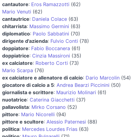
cantautore
:
Eros Ramazzotti
(62)
Mario Venuti
(62)
cantautrice
:
Daniela Colace
(63)
chitarrista
:
Massimo Germini
(63)
diplomatico
:
Paolo Sabbatini
(70)
dirigente d'azienda
:
Fulvio Conti
(78)
doppiatore
:
Fabio Boccanera
(61)
doppiatrice
:
Cinzia Massironi
(35)
ex calciatore
:
Roberto Corti
(73)
Mario Scarpa
(76)
ex calciatore e allenatore di calcio
:
Dario Marcolin
(54)
giocatore di calcio a 5
:
Andrea Bearzi Piccinini
(50)
giornalista e scrittore
:
Maurizio Molinari
(61)
nuotatrice
:
Caterina Giacchetti
(37)
pallavolista
:
Mirko Corsano
(52)
pittore
:
Mario Nicorelli
(94)
pittore e scultore
:
Alessio Paternesi
(88)
politica
:
Mercedes Lourdes Frias
(63)
politico
:
Mauro Bulgarelli
(71)