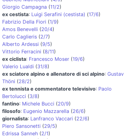
Giorgio Campagna
(
11/2
)
ex cestista
:
Luigi Serafini (cestista)
(
17/6
)
Fabrizio Della Fiori
(
1/9
)
Amos Benevelli
(
20/4
)
Carlo Caglieris
(
2/7
)
Alberto Ardessi
(
9/5
)
Vittorio Ferracini
(
8/11
)
ex ciclista
:
Francesco Moser
(
19/6
)
Valerio Lualdi
(
31/8
)
ex sciatore alpino e allenatore di sci alpino
:
Gustav
Thöni
(
28/2
)
ex tennista e commentatore televisivo
:
Paolo
Bertolucci
(
3/8
)
fantino
:
Michele Bucci
(
20/9
)
filosofo
:
Eugenio Mazzarella
(
26/6
)
giornalista
:
Lanfranco Vaccari
(
22/6
)
Piero Sansonetti
(
29/5
)
Edrissa Sanneh
(
2/1
)