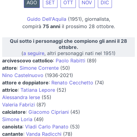
AGO
SET
OTT
NOV
DIC
Guido Dell'Aquila
(1951), giornalista,
compirà
75 anni
il prossimo 28 ottobre.
Qui sotto i personaggi che compiono gli anni il 28
ottobre.
(
a seguire
, altri personaggi nati nel 1951)
arcivescovo cattolico
:
Paolo Rabitti
(89)
attore
:
Simone Corrente
(50)
Nino Castelnuovo
(1936-2021)
attore e doppiatore
:
Renato Cecchetto
(74)
attrice
:
Tatiana Lepore
(52)
Alessandra Ierse
(55)
Valeria Fabrizi
(87)
calciatore
:
Giacomo Cipriani
(45)
Simone Loria
(49)
canoista
:
Vladi Carlo Panato
(53)
cantante
:
Vanda Radicchi
(78)