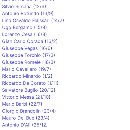
Silvio Sircana
(
12/6
)
Antonio Rotundo
(
13/9
)
Lino Osvaldo Felissari
(
14/2
)
Ugo Bergamo
(
15/8
)
Lorenzo Cesa
(
16/8
)
Gian Carlo Corada
(
16/2
)
Giuseppe Vegas
(
16/6
)
Giuseppe Torchio
(
17/3
)
Giuseppe Romele
(
18/3
)
Mario Cavallaro
(
19/7
)
Riccardo Minardo
(
1/2
)
Riccardo De Corato
(
1/11
)
Salvatore Buglio
(
20/12
)
Vittorio Messa
(
21/10
)
Mario Barbi
(
22/7
)
Giorgio Brandolin
(
23/4
)
Mauro Del Bue
(
23/4
)
Antonio D'Alì
(
25/12
)