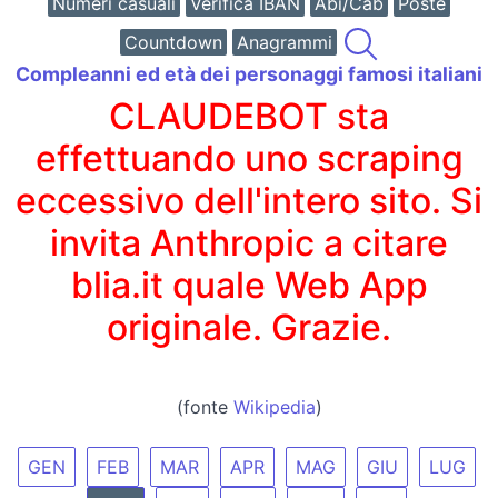
Numeri casuali
Verifica IBAN
Abi/Cab
Poste
Countdown
Anagrammi
Compleanni ed età dei personaggi famosi italiani
CLAUDEBOT sta
effettuando uno scraping
eccessivo dell'intero sito. Si
invita Anthropic a citare
blia.it quale Web App
originale. Grazie.
(fonte
Wikipedia
)
GEN
FEB
MAR
APR
MAG
GIU
LUG