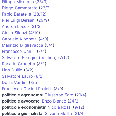
Filippo Misuraca
(
25/3
)
Diego Cammarata
(
27/3
)
Fabio Baratella
(
28/12
)
Pier Luigi Bersani
(
29/9
)
Andrea Losco
(
31/3
)
Giulio Silenzi
(
4/10
)
Gabriele Albonetti
(
4/9
)
Maurizio Migliavacca
(
5/4
)
Francesco Chirilli
(
7/4
)
Salvatore Perugini (politico)
(
7/12
)
Rosario Crocetta
(
8/2
)
Lino Duilio
(
8/2
)
Salvatore Lauro
(
8/2
)
Denis Verdini
(
8/5
)
Francesco Cosimi Proietti
(
8/9
)
politico e agronomo
:
Giuseppe Saro
(
21/4
)
politico e avvocato
:
Enzo Bianco
(
24/2
)
politico e economista
:
Nicola Rossi
(
9/12
)
politico e giornalista
:
Silvano Moffa
(
21/4
)