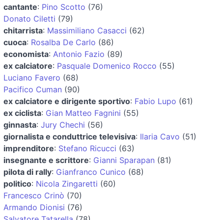
cantante
:
Pino Scotto
(76)
Donato Ciletti
(79)
chitarrista
:
Massimiliano Casacci
(62)
cuoca
:
Rosalba De Carlo
(86)
economista
:
Antonio Fazio
(89)
ex calciatore
:
Pasquale Domenico Rocco
(55)
Luciano Favero
(68)
Pacifico Cuman
(90)
ex calciatore e dirigente sportivo
:
Fabio Lupo
(61)
ex ciclista
:
Gian Matteo Fagnini
(55)
ginnasta
:
Jury Chechi
(56)
giornalista e conduttrice televisiva
:
Ilaria Cavo
(51)
imprenditore
:
Stefano Ricucci
(63)
insegnante e scrittore
:
Gianni Sparapan
(81)
pilota di rally
:
Gianfranco Cunico
(68)
politico
:
Nicola Zingaretti
(60)
Francesco Crinò
(70)
Armando Dionisi
(76)
Salvatore Tatarella
(78)