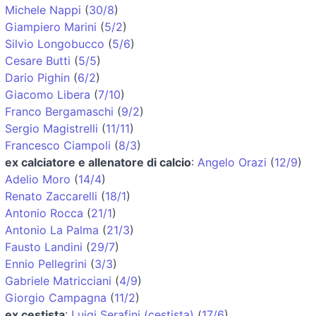
Michele Nappi
(
30/8
)
Giampiero Marini
(
5/2
)
Silvio Longobucco
(
5/6
)
Cesare Butti
(
5/5
)
Dario Pighin
(
6/2
)
Giacomo Libera
(
7/10
)
Franco Bergamaschi
(
9/2
)
Sergio Magistrelli
(
11/11
)
Francesco Ciampoli
(
8/3
)
ex calciatore e allenatore di calcio
:
Angelo Orazi
(
12/9
)
Adelio Moro
(
14/4
)
Renato Zaccarelli
(
18/1
)
Antonio Rocca
(
21/1
)
Antonio La Palma
(
21/3
)
Fausto Landini
(
29/7
)
Ennio Pellegrini
(
3/3
)
Gabriele Matricciani
(
4/9
)
Giorgio Campagna
(
11/2
)
ex cestista
:
Luigi Serafini (cestista)
(
17/6
)