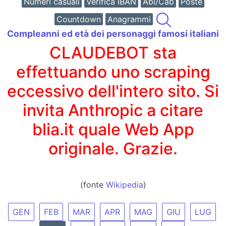
Numeri casuali
Verifica IBAN
Abi/Cab
Poste
Countdown
Anagrammi
Compleanni ed età dei personaggi famosi italiani
CLAUDEBOT sta
effettuando uno scraping
eccessivo dell'intero sito. Si
invita Anthropic a citare
blia.it quale Web App
originale. Grazie.
(fonte
Wikipedia
)
GEN
FEB
MAR
APR
MAG
GIU
LUG