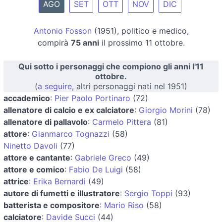
AGO
SET
OTT
NOV
DIC
Antonio Fosson
(1951), politico e medico,
compirà
75 anni
il prossimo 11 ottobre.
Qui sotto i personaggi che compiono gli anni l'11
ottobre.
(
a seguire
, altri personaggi nati nel 1951)
accademico
:
Pier Paolo Portinaro
(72)
allenatore di calcio e ex calciatore
:
Giorgio Morini
(78)
allenatore di pallavolo
:
Carmelo Pittera
(81)
attore
:
Gianmarco Tognazzi
(58)
Ninetto Davoli
(77)
attore e cantante
:
Gabriele Greco
(49)
attore e comico
:
Fabio De Luigi
(58)
attrice
:
Erika Bernardi
(49)
autore di fumetti e illustratore
:
Sergio Toppi
(93)
batterista e compositore
:
Mario Riso
(58)
calciatore
:
Davide Succi
(44)