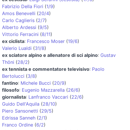
Fabrizio Della Fiori
(
1/9
)
Amos Benevelli
(
20/4
)
Carlo Caglieris
(
2/7
)
Alberto Ardessi
(
9/5
)
Vittorio Ferracini
(
8/11
)
ex ciclista
:
Francesco Moser
(
19/6
)
Valerio Lualdi
(
31/8
)
ex sciatore alpino e allenatore di sci alpino
:
Gustav
Thöni
(
28/2
)
ex tennista e commentatore televisivo
:
Paolo
Bertolucci
(
3/8
)
fantino
:
Michele Bucci
(
20/9
)
filosofo
:
Eugenio Mazzarella
(
26/6
)
giornalista
:
Lanfranco Vaccari
(
22/6
)
Guido Dell'Aquila
(
28/10
)
Piero Sansonetti
(
29/5
)
Edrissa Sanneh
(
2/1
)
Franco Ordine
(
6/2
)