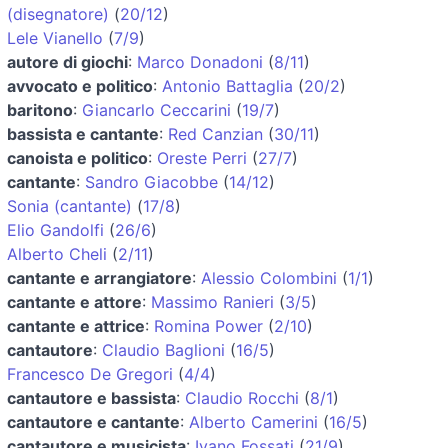
(disegnatore)
(
20/12
)
Lele Vianello
(
7/9
)
autore di giochi
:
Marco Donadoni
(
8/11
)
avvocato e politico
:
Antonio Battaglia
(
20/2
)
baritono
:
Giancarlo Ceccarini
(
19/7
)
bassista e cantante
:
Red Canzian
(
30/11
)
canoista e politico
:
Oreste Perri
(
27/7
)
cantante
:
Sandro Giacobbe
(
14/12
)
Sonia (cantante)
(
17/8
)
Elio Gandolfi
(
26/6
)
Alberto Cheli
(
2/11
)
cantante e arrangiatore
:
Alessio Colombini
(
1/1
)
cantante e attore
:
Massimo Ranieri
(
3/5
)
cantante e attrice
:
Romina Power
(
2/10
)
cantautore
:
Claudio Baglioni
(
16/5
)
Francesco De Gregori
(
4/4
)
cantautore e bassista
:
Claudio Rocchi
(
8/1
)
cantautore e cantante
:
Alberto Camerini
(
16/5
)
cantautore e musicista
:
Ivano Fossati
(
21/9
)