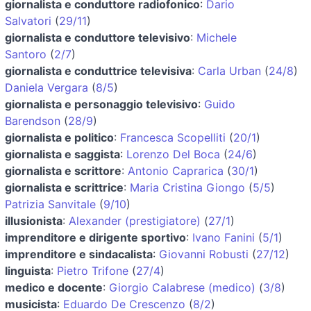
giornalista e conduttore radiofonico
:
Dario
Salvatori
(
29/11
)
giornalista e conduttore televisivo
:
Michele
Santoro
(
2/7
)
giornalista e conduttrice televisiva
:
Carla Urban
(
24/8
)
Daniela Vergara
(
8/5
)
giornalista e personaggio televisivo
:
Guido
Barendson
(
28/9
)
giornalista e politico
:
Francesca Scopelliti
(
20/1
)
giornalista e saggista
:
Lorenzo Del Boca
(
24/6
)
giornalista e scrittore
:
Antonio Caprarica
(
30/1
)
giornalista e scrittrice
:
Maria Cristina Giongo
(
5/5
)
Patrizia Sanvitale
(
9/10
)
illusionista
:
Alexander (prestigiatore)
(
27/1
)
imprenditore e dirigente sportivo
:
Ivano Fanini
(
5/1
)
imprenditore e sindacalista
:
Giovanni Robusti
(
27/12
)
linguista
:
Pietro Trifone
(
27/4
)
medico e docente
:
Giorgio Calabrese (medico)
(
3/8
)
musicista
:
Eduardo De Crescenzo
(
8/2
)