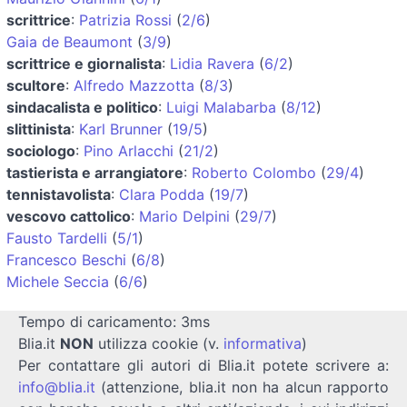
scrittrice
:
Patrizia Rossi
(
2/6
)
Gaia de Beaumont
(
3/9
)
scrittrice e giornalista
:
Lidia Ravera
(
6/2
)
scultore
:
Alfredo Mazzotta
(
8/3
)
sindacalista e politico
:
Luigi Malabarba
(
8/12
)
slittinista
:
Karl Brunner
(
19/5
)
sociologo
:
Pino Arlacchi
(
21/2
)
tastierista e arrangiatore
:
Roberto Colombo
(
29/4
)
tennistavolista
:
Clara Podda
(
19/7
)
vescovo cattolico
:
Mario Delpini
(
29/7
)
Fausto Tardelli
(
5/1
)
Francesco Beschi
(
6/8
)
Michele Seccia
(
6/6
)
Tempo di caricamento: 3ms
Blia.it
NON
utilizza cookie (v.
informativa
)
Per contattare gli autori di Blia.it potete scrivere a:
info@blia.it
(attenzione, blia.it non ha alcun rapporto