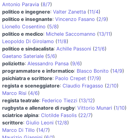
Antonio Paravia
(
8/7
)
politico e ingegnere
:
Valter Zanetta
(
11/4
)
politico e insegnante
:
Vincenzo Fasano
(
2/9
)
Lionello Cosentino
(
5/8
)
politico e medico
:
Michele Saccomanno
(
13/11
)
Leopoldo Di Girolamo
(
11/8
)
politico e sindacalista
:
Achille Passoni
(
21/6
)
Gaetano Sateriale
(
5/6
)
poliziotto
:
Alessandro Pansa
(
9/6
)
programmatore e informatico
:
Blasco Bonito
(
14/9
)
psichiatra e scrittore
:
Paolo Crepet
(
17/9
)
regista e sceneggiatore
:
Claudio Fragasso
(
2/10
)
Marco Risi
(
4/6
)
regista teatrale
:
Federico Tiezzi
(
13/12
)
rugbysta e allenatore di rugby
:
Vittorio Munari
(
1/10
)
sciatrice alpina
:
Clotilde Fasolis
(
22/7
)
scrittore
:
Giulio Leoni
(
12/8
)
Marco Di Tillo
(
14/7
)
Maurizio Giannini
(
6/1
)