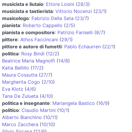
musicista e liutaio
:
Ettore Losini
(
28/3
)
musicista e tastierista
:
Vittorio Nocenzi
(
23/1
)
musicologo
:
Fabrizio Della Seta
(
23/7
)
pianista
:
Roberto Cappello
(
2/5
)
pianista e compositore
:
Patrizio Fariselli
(
8/7
)
pittore
:
Athos Faccincani
(
29/1
)
pittore e autore di fumetti
:
Pablo Echaurren
(
22/1
)
politica
:
Rosy Bindi
(
12/2
)
Beatrice Maria Magnolfi
(
14/8
)
Katia Bellillo
(
17/2
)
Maura Cossutta
(
27/7
)
Margherita Cogo
(
2/10
)
Eva Klotz
(
4/6
)
Tana De Zulueta
(
4/10
)
politica e insegnante
:
Mariangela Bastico
(
16/9
)
politico
:
Claudio Martini
(
10/1
)
Alberto Bianchino
(
10/11
)
Marco Zacchera
(
10/10
)
Silvio Sircana
(
12/6
)