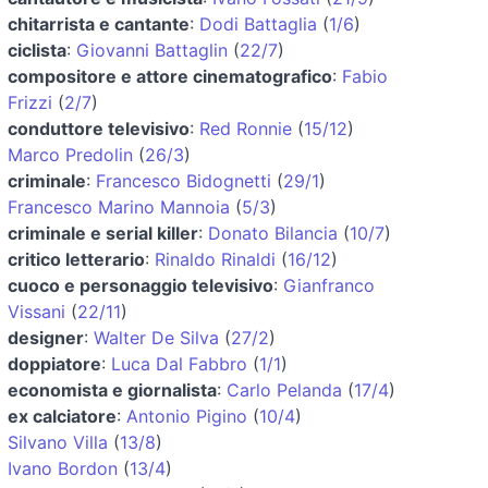
chitarrista e cantante
:
Dodi Battaglia
(
1/6
)
ciclista
:
Giovanni Battaglin
(
22/7
)
compositore e attore cinematografico
:
Fabio
Frizzi
(
2/7
)
conduttore televisivo
:
Red Ronnie
(
15/12
)
Marco Predolin
(
26/3
)
criminale
:
Francesco Bidognetti
(
29/1
)
Francesco Marino Mannoia
(
5/3
)
criminale e serial killer
:
Donato Bilancia
(
10/7
)
critico letterario
:
Rinaldo Rinaldi
(
16/12
)
cuoco e personaggio televisivo
:
Gianfranco
Vissani
(
22/11
)
designer
:
Walter De Silva
(
27/2
)
doppiatore
:
Luca Dal Fabbro
(
1/1
)
economista e giornalista
:
Carlo Pelanda
(
17/4
)
ex calciatore
:
Antonio Pigino
(
10/4
)
Silvano Villa
(
13/8
)
Ivano Bordon
(
13/4
)