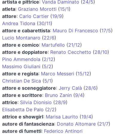
artista e pittrice
:
Vanda Daminato
(
24/5
)
atleta
:
Graziano Morotti
(
15/1
)
attore
:
Carlo Cartier
(
19/9
)
Andrea Tidona
(
30/11
)
attore e cabarettista
:
Mauro Di Francesco
(
17/5
)
Lucio Montanaro
(
22/6
)
attore e comico
:
Martufello
(
21/12
)
attore e doppiatore
:
Renato Cecchetto
(
28/10
)
Pino Ammendola
(
2/12
)
Massimo Giuliani
(
5/2
)
attore e regista
:
Marco Messeri
(
15/12
)
Christian De Sica
(
5/1
)
attore e sceneggiatore
:
Jerry Calà
(
28/6
)
attore e scrittore
:
Bruno Zanin
(
9/4
)
attrice
:
Silvia Dionisio
(
28/9
)
Elisabetta De Palo
(
2/2
)
attrice e showgirl
:
Marisa Laurito
(
19/4
)
autore di fantascienza
:
Donato Altomare
(
21/7
)
autore di fumetti
:
Federico Antinori