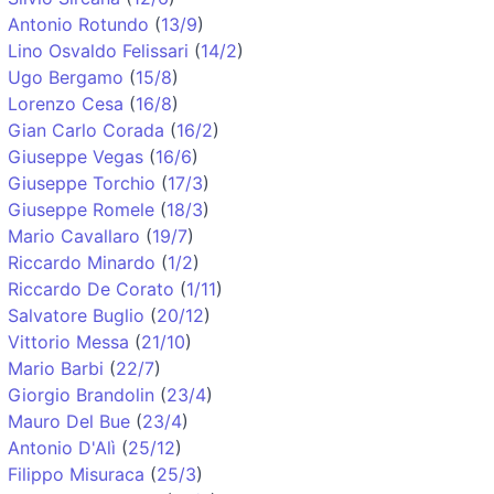
Antonio Rotundo
(
13/9
)
Lino Osvaldo Felissari
(
14/2
)
Ugo Bergamo
(
15/8
)
Lorenzo Cesa
(
16/8
)
Gian Carlo Corada
(
16/2
)
Giuseppe Vegas
(
16/6
)
Giuseppe Torchio
(
17/3
)
Giuseppe Romele
(
18/3
)
Mario Cavallaro
(
19/7
)
Riccardo Minardo
(
1/2
)
Riccardo De Corato
(
1/11
)
Salvatore Buglio
(
20/12
)
Vittorio Messa
(
21/10
)
Mario Barbi
(
22/7
)
Giorgio Brandolin
(
23/4
)
Mauro Del Bue
(
23/4
)
Antonio D'Alì
(
25/12
)
Filippo Misuraca
(
25/3
)