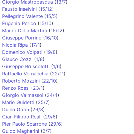
Giorgio Mastropasqua
(
13/7
)
Fausto Inselvini
(
15/12
)
Pellegrino Valente
(
15/5
)
Eugenio Perico
(
15/10
)
Mauro Della Martira
(
16/12
)
Giuseppe Porrino
(
16/10
)
Nicola Ripa
(
17/1
)
Domenico Volpati
(
19/8
)
Glauco Cozzi
(
1/8
)
Giuseppe Bruscolotti
(
1/6
)
Raffaello Vernacchia
(
22/11
)
Roberto Mozzini
(
22/10
)
Renzo Rossi
(
23/1
)
Giorgio Valmassoi
(
24/4
)
Mario Guidetti
(
25/7
)
Duino Gorin
(
26/3
)
Gian Filippo Reali
(
29/6
)
Pier Paolo Scarrone
(
29/6
)
Guido Magherini
(
2/7
)