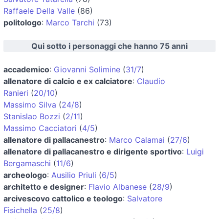
Raffaele Della Valle
(86)
politologo
:
Marco Tarchi
(73)
Qui sotto i personaggi che hanno 75 anni
accademico
:
Giovanni Solimine
(
31/7
)
allenatore di calcio e ex calciatore
:
Claudio
Ranieri
(
20/10
)
Massimo Silva
(
24/8
)
Stanislao Bozzi
(
2/11
)
Massimo Cacciatori
(
4/5
)
allenatore di pallacanestro
:
Marco Calamai
(
27/6
)
allenatore di pallacanestro e dirigente sportivo
:
Luigi
Bergamaschi
(
11/6
)
archeologo
:
Ausilio Priuli
(
6/5
)
architetto e designer
:
Flavio Albanese
(
28/9
)
arcivescovo cattolico e teologo
:
Salvatore
Fisichella
(
25/8
)