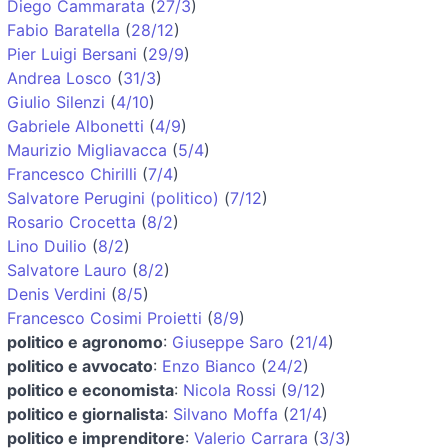
Diego Cammarata
(
27/3
)
Fabio Baratella
(
28/12
)
Pier Luigi Bersani
(
29/9
)
Andrea Losco
(
31/3
)
Giulio Silenzi
(
4/10
)
Gabriele Albonetti
(
4/9
)
Maurizio Migliavacca
(
5/4
)
Francesco Chirilli
(
7/4
)
Salvatore Perugini (politico)
(
7/12
)
Rosario Crocetta
(
8/2
)
Lino Duilio
(
8/2
)
Salvatore Lauro
(
8/2
)
Denis Verdini
(
8/5
)
Francesco Cosimi Proietti
(
8/9
)
politico e agronomo
:
Giuseppe Saro
(
21/4
)
politico e avvocato
:
Enzo Bianco
(
24/2
)
politico e economista
:
Nicola Rossi
(
9/12
)
politico e giornalista
:
Silvano Moffa
(
21/4
)
politico e imprenditore
:
Valerio Carrara
(
3/3
)