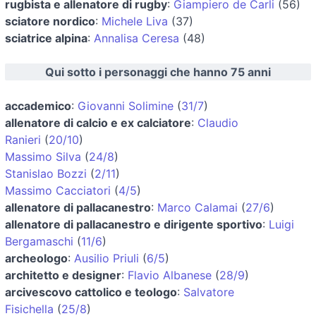
rugbista e allenatore di rugby
:
Giampiero de Carli
(56)
sciatore nordico
:
Michele Liva
(37)
sciatrice alpina
:
Annalisa Ceresa
(48)
Qui sotto i personaggi che hanno 75 anni
accademico
:
Giovanni Solimine
(
31/7
)
allenatore di calcio e ex calciatore
:
Claudio
Ranieri
(
20/10
)
Massimo Silva
(
24/8
)
Stanislao Bozzi
(
2/11
)
Massimo Cacciatori
(
4/5
)
allenatore di pallacanestro
:
Marco Calamai
(
27/6
)
allenatore di pallacanestro e dirigente sportivo
:
Luigi
Bergamaschi
(
11/6
)
archeologo
:
Ausilio Priuli
(
6/5
)
architetto e designer
:
Flavio Albanese
(
28/9
)
arcivescovo cattolico e teologo
:
Salvatore
Fisichella
(
25/8
)