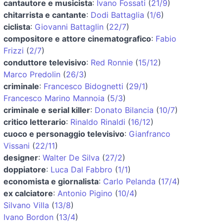
cantautore e musicista
:
Ivano Fossati
(
21/9
)
chitarrista e cantante
:
Dodi Battaglia
(
1/6
)
ciclista
:
Giovanni Battaglin
(
22/7
)
compositore e attore cinematografico
:
Fabio
Frizzi
(
2/7
)
conduttore televisivo
:
Red Ronnie
(
15/12
)
Marco Predolin
(
26/3
)
criminale
:
Francesco Bidognetti
(
29/1
)
Francesco Marino Mannoia
(
5/3
)
criminale e serial killer
:
Donato Bilancia
(
10/7
)
critico letterario
:
Rinaldo Rinaldi
(
16/12
)
cuoco e personaggio televisivo
:
Gianfranco
Vissani
(
22/11
)
designer
:
Walter De Silva
(
27/2
)
doppiatore
:
Luca Dal Fabbro
(
1/1
)
economista e giornalista
:
Carlo Pelanda
(
17/4
)
ex calciatore
:
Antonio Pigino
(
10/4
)
Silvano Villa
(
13/8
)
Ivano Bordon
(
13/4
)