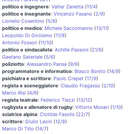
politico e ingegnere
:
Valter Zanetta
(
11/4
)
politico e insegnante
:
Vincenzo Fasano
(
2/9
)
Lionello Cosentino
(
5/8
)
politico e medico
:
Michele Saccomanno
(
13/11
)
Leopoldo Di Girolamo
(
11/8
)
Antonio Fosson
(
11/10
)
politico e sindacalista
:
Achille Passoni
(
21/6
)
Gaetano Sateriale
(
5/6
)
poliziotto
:
Alessandro Pansa
(
9/6
)
programmatore e informatico
:
Blasco Bonito
(
14/9
)
psichiatra e scrittore
:
Paolo Crepet
(
17/9
)
regista e sceneggiatore
:
Claudio Fragasso
(
2/10
)
Marco Risi
(
4/6
)
regista teatrale
:
Federico Tiezzi
(
13/12
)
rugbysta e allenatore di rugby
:
Vittorio Munari
(
1/10
)
sciatrice alpina
:
Clotilde Fasolis
(
22/7
)
scrittore
:
Giulio Leoni
(
12/8
)
Marco Di Tillo
(
14/7
)