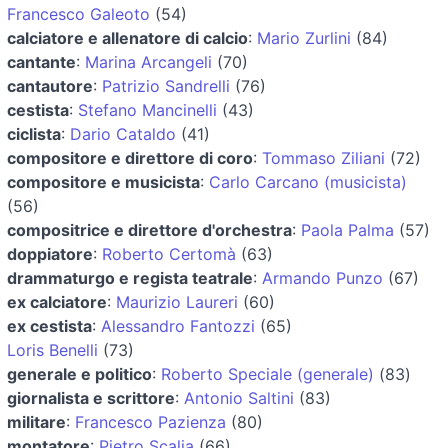
Francesco Galeoto
(54)
calciatore e allenatore di calcio
:
Mario Zurlini
(84)
cantante
:
Marina Arcangeli
(70)
cantautore
:
Patrizio Sandrelli
(76)
cestista
:
Stefano Mancinelli
(43)
ciclista
:
Dario Cataldo
(41)
compositore e direttore di coro
:
Tommaso Ziliani
(72)
compositore e musicista
:
Carlo Carcano (musicista)
(56)
compositrice e direttore d'orchestra
:
Paola Palma
(57)
doppiatore
:
Roberto Certomà
(63)
drammaturgo e regista teatrale
:
Armando Punzo
(67)
ex calciatore
:
Maurizio Laureri
(60)
ex cestista
:
Alessandro Fantozzi
(65)
Loris Benelli
(73)
generale e politico
:
Roberto Speciale (generale)
(83)
giornalista e scrittore
:
Antonio Saltini
(83)
militare
:
Francesco Pazienza
(80)
montatore
:
Pietro Scalia
(66)