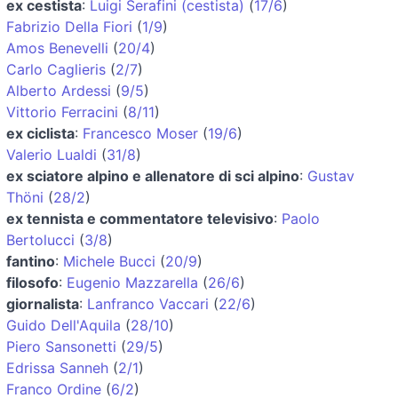
ex cestista
:
Luigi Serafini (cestista)
(
17/6
)
Fabrizio Della Fiori
(
1/9
)
Amos Benevelli
(
20/4
)
Carlo Caglieris
(
2/7
)
Alberto Ardessi
(
9/5
)
Vittorio Ferracini
(
8/11
)
ex ciclista
:
Francesco Moser
(
19/6
)
Valerio Lualdi
(
31/8
)
ex sciatore alpino e allenatore di sci alpino
:
Gustav
Thöni
(
28/2
)
ex tennista e commentatore televisivo
:
Paolo
Bertolucci
(
3/8
)
fantino
:
Michele Bucci
(
20/9
)
filosofo
:
Eugenio Mazzarella
(
26/6
)
giornalista
:
Lanfranco Vaccari
(
22/6
)
Guido Dell'Aquila
(
28/10
)
Piero Sansonetti
(
29/5
)
Edrissa Sanneh
(
2/1
)
Franco Ordine
(
6/2
)