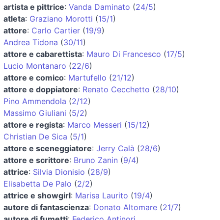
artista e pittrice
:
Vanda Daminato
(
24/5
)
atleta
:
Graziano Morotti
(
15/1
)
attore
:
Carlo Cartier
(
19/9
)
Andrea Tidona
(
30/11
)
attore e cabarettista
:
Mauro Di Francesco
(
17/5
)
Lucio Montanaro
(
22/6
)
attore e comico
:
Martufello
(
21/12
)
attore e doppiatore
:
Renato Cecchetto
(
28/10
)
Pino Ammendola
(
2/12
)
Massimo Giuliani
(
5/2
)
attore e regista
:
Marco Messeri
(
15/12
)
Christian De Sica
(
5/1
)
attore e sceneggiatore
:
Jerry Calà
(
28/6
)
attore e scrittore
:
Bruno Zanin
(
9/4
)
attrice
:
Silvia Dionisio
(
28/9
)
Elisabetta De Palo
(
2/2
)
attrice e showgirl
:
Marisa Laurito
(
19/4
)
autore di fantascienza
:
Donato Altomare
(
21/7
)
autore di fumetti
:
Federico Antinori