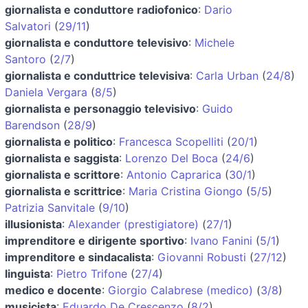
giornalista e conduttore radiofonico
:
Dario
Salvatori
(
29/11
)
giornalista e conduttore televisivo
:
Michele
Santoro
(
2/7
)
giornalista e conduttrice televisiva
:
Carla Urban
(
24/8
)
Daniela Vergara
(
8/5
)
giornalista e personaggio televisivo
:
Guido
Barendson
(
28/9
)
giornalista e politico
:
Francesca Scopelliti
(
20/1
)
giornalista e saggista
:
Lorenzo Del Boca
(
24/6
)
giornalista e scrittore
:
Antonio Caprarica
(
30/1
)
giornalista e scrittrice
:
Maria Cristina Giongo
(
5/5
)
Patrizia Sanvitale
(
9/10
)
illusionista
:
Alexander (prestigiatore)
(
27/1
)
imprenditore e dirigente sportivo
:
Ivano Fanini
(
5/1
)
imprenditore e sindacalista
:
Giovanni Robusti
(
27/12
)
linguista
:
Pietro Trifone
(
27/4
)
medico e docente
:
Giorgio Calabrese (medico)
(
3/8
)
musicista
:
Eduardo De Crescenzo
(
8/2
)