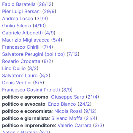
Fabio Baratella
(
28/12
)
Pier Luigi Bersani
(
29/9
)
Andrea Losco
(
31/3
)
Giulio Silenzi
(
4/10
)
Gabriele Albonetti
(
4/9
)
Maurizio Migliavacca
(
5/4
)
Francesco Chirilli
(
7/4
)
Salvatore Perugini (politico)
(
7/12
)
Rosario Crocetta
(
8/2
)
Lino Duilio
(
8/2
)
Salvatore Lauro
(
8/2
)
Denis Verdini
(
8/5
)
Francesco Cosimi Proietti
(
8/9
)
politico e agronomo
:
Giuseppe Saro
(
21/4
)
politico e avvocato
:
Enzo Bianco
(
24/2
)
politico e economista
:
Nicola Rossi
(
9/12
)
politico e giornalista
:
Silvano Moffa
(
21/4
)
politico e imprenditore
:
Valerio Carrara
(
3/3
)
Antonio Paravia
(
8/7
)