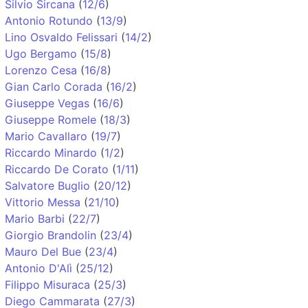
Silvio Sircana
(
12/6
)
Antonio Rotundo
(
13/9
)
Lino Osvaldo Felissari
(
14/2
)
Ugo Bergamo
(
15/8
)
Lorenzo Cesa
(
16/8
)
Gian Carlo Corada
(
16/2
)
Giuseppe Vegas
(
16/6
)
Giuseppe Romele
(
18/3
)
Mario Cavallaro
(
19/7
)
Riccardo Minardo
(
1/2
)
Riccardo De Corato
(
1/11
)
Salvatore Buglio
(
20/12
)
Vittorio Messa
(
21/10
)
Mario Barbi
(
22/7
)
Giorgio Brandolin
(
23/4
)
Mauro Del Bue
(
23/4
)
Antonio D'Alì
(
25/12
)
Filippo Misuraca
(
25/3
)
Diego Cammarata
(
27/3
)