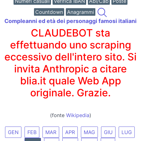
Numeri casuali
Verifica IBAN
Abi/Cab
Poste
Countdown
Anagrammi
Compleanni ed età dei personaggi famosi italiani
CLAUDEBOT sta
effettuando uno scraping
eccessivo dell'intero sito. Si
invita Anthropic a citare
blia.it quale Web App
originale. Grazie.
(fonte
Wikipedia
)
GEN
FEB
MAR
APR
MAG
GIU
LUG