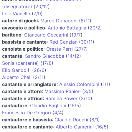
(disegnatore)
(
20/12
)
Lele Vianello
(
7/9
)
autore di giochi
:
Marco Donadoni
(
8/11
)
avvocato e politico
:
Antonio Battaglia
(
20/2
)
baritono
:
Giancarlo Ceccarini
(
19/7
)
bassista e cantante
:
Red Canzian
(
30/11
)
canoista e politico
:
Oreste Perri
(
27/7
)
cantante
:
Sandro Giacobbe
(
14/12
)
Sonia (cantante)
(
17/8
)
Elio Gandolfi
(
26/6
)
Alberto Cheli
(
2/11
)
cantante e arrangiatore
:
Alessio Colombini
(
1/1
)
cantante e attore
:
Massimo Ranieri
(
3/5
)
cantante e attrice
:
Romina Power
(
2/10
)
cantautore
:
Claudio Baglioni
(
16/5
)
Francesco De Gregori
(
4/4
)
cantautore e bassista
:
Claudio Rocchi
(
8/1
)
cantautore e cantante
:
Alberto Camerini
(
16/5
)