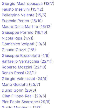
Giorgio Mastropasqua
(
13/7
)
Fausto Inselvini
(
15/12
)
Pellegrino Valente
(
15/5
)
Eugenio Perico
(
15/10
)
Mauro Della Martira
(
16/12
)
Giuseppe Porrino
(
16/10
)
Nicola Ripa
(
17/1
)
Domenico Volpati
(
19/8
)
Glauco Cozzi
(
1/8
)
Giuseppe Bruscolotti
(
1/6
)
Raffaello Vernacchia
(
22/11
)
Roberto Mozzini
(
22/10
)
Renzo Rossi
(
23/1
)
Giorgio Valmassoi
(
24/4
)
Mario Guidetti
(
25/7
)
Duino Gorin
(
26/3
)
Gian Filippo Reali
(
29/6
)
Pier Paolo Scarrone
(
29/6
)
Guido Magherini
(
2/7
)