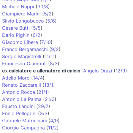
Michele Nappi
(
30/8
)
Giampiero Marini
(
5/2
)
Silvio Longobucco
(
5/6
)
Cesare Butti
(
5/5
)
Dario Pighin
(
6/2
)
Giacomo Libera
(
7/10
)
Franco Bergamaschi
(
9/2
)
Sergio Magistrelli
(
11/11
)
Francesco Ciampoli
(
8/3
)
ex calciatore e allenatore di calcio
:
Angelo Orazi
(
12/9
)
Adelio Moro
(
14/4
)
Renato Zaccarelli
(
18/1
)
Antonio Rocca
(
21/1
)
Antonio La Palma
(
21/3
)
Fausto Landini
(
29/7
)
Ennio Pellegrini
(
3/3
)
Gabriele Matricciani
(
4/9
)
Giorgio Campagna
(
11/2
)