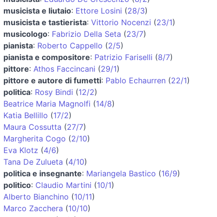
musicista e liutaio
:
Ettore Losini
(
28/3
)
musicista e tastierista
:
Vittorio Nocenzi
(
23/1
)
musicologo
:
Fabrizio Della Seta
(
23/7
)
pianista
:
Roberto Cappello
(
2/5
)
pianista e compositore
:
Patrizio Fariselli
(
8/7
)
pittore
:
Athos Faccincani
(
29/1
)
pittore e autore di fumetti
:
Pablo Echaurren
(
22/1
)
politica
:
Rosy Bindi
(
12/2
)
Beatrice Maria Magnolfi
(
14/8
)
Katia Bellillo
(
17/2
)
Maura Cossutta
(
27/7
)
Margherita Cogo
(
2/10
)
Eva Klotz
(
4/6
)
Tana De Zulueta
(
4/10
)
politica e insegnante
:
Mariangela Bastico
(
16/9
)
politico
:
Claudio Martini
(
10/1
)
Alberto Bianchino
(
10/11
)
Marco Zacchera
(
10/10
)