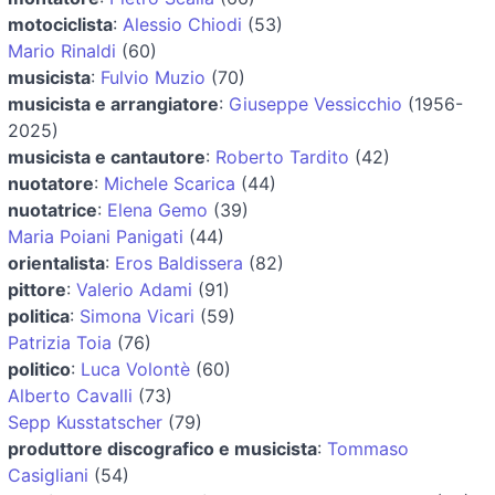
motociclista
:
Alessio Chiodi
(53)
Mario Rinaldi
(60)
musicista
:
Fulvio Muzio
(70)
musicista e arrangiatore
:
Giuseppe Vessicchio
(1956-
2025)
musicista e cantautore
:
Roberto Tardito
(42)
nuotatore
:
Michele Scarica
(44)
nuotatrice
:
Elena Gemo
(39)
Maria Poiani Panigati
(44)
orientalista
:
Eros Baldissera
(82)
pittore
:
Valerio Adami
(91)
politica
:
Simona Vicari
(59)
Patrizia Toia
(76)
politico
:
Luca Volontè
(60)
Alberto Cavalli
(73)
Sepp Kusstatscher
(79)
produttore discografico e musicista
:
Tommaso
Casigliani
(54)