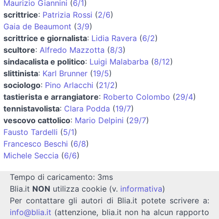
Maurizio Giannini
(
6/1
)
scrittrice
:
Patrizia Rossi
(
2/6
)
Gaia de Beaumont
(
3/9
)
scrittrice e giornalista
:
Lidia Ravera
(
6/2
)
scultore
:
Alfredo Mazzotta
(
8/3
)
sindacalista e politico
:
Luigi Malabarba
(
8/12
)
slittinista
:
Karl Brunner
(
19/5
)
sociologo
:
Pino Arlacchi
(
21/2
)
tastierista e arrangiatore
:
Roberto Colombo
(
29/4
)
tennistavolista
:
Clara Podda
(
19/7
)
vescovo cattolico
:
Mario Delpini
(
29/7
)
Fausto Tardelli
(
5/1
)
Francesco Beschi
(
6/8
)
Michele Seccia
(
6/6
)
Tempo di caricamento: 3ms
Blia.it
NON
utilizza cookie (v.
informativa
)
Per contattare gli autori di Blia.it potete scrivere a:
info@blia.it
(attenzione, blia.it non ha alcun rapporto