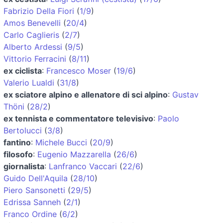
Fabrizio Della Fiori
(
1/9
)
Amos Benevelli
(
20/4
)
Carlo Caglieris
(
2/7
)
Alberto Ardessi
(
9/5
)
Vittorio Ferracini
(
8/11
)
ex ciclista
:
Francesco Moser
(
19/6
)
Valerio Lualdi
(
31/8
)
ex sciatore alpino e allenatore di sci alpino
:
Gustav
Thöni
(
28/2
)
ex tennista e commentatore televisivo
:
Paolo
Bertolucci
(
3/8
)
fantino
:
Michele Bucci
(
20/9
)
filosofo
:
Eugenio Mazzarella
(
26/6
)
giornalista
:
Lanfranco Vaccari
(
22/6
)
Guido Dell'Aquila
(
28/10
)
Piero Sansonetti
(
29/5
)
Edrissa Sanneh
(
2/1
)
Franco Ordine
(
6/2
)