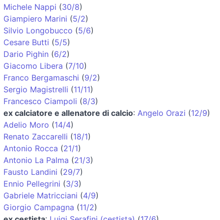
Michele Nappi
(
30/8
)
Giampiero Marini
(
5/2
)
Silvio Longobucco
(
5/6
)
Cesare Butti
(
5/5
)
Dario Pighin
(
6/2
)
Giacomo Libera
(
7/10
)
Franco Bergamaschi
(
9/2
)
Sergio Magistrelli
(
11/11
)
Francesco Ciampoli
(
8/3
)
ex calciatore e allenatore di calcio
:
Angelo Orazi
(
12/9
)
Adelio Moro
(
14/4
)
Renato Zaccarelli
(
18/1
)
Antonio Rocca
(
21/1
)
Antonio La Palma
(
21/3
)
Fausto Landini
(
29/7
)
Ennio Pellegrini
(
3/3
)
Gabriele Matricciani
(
4/9
)
Giorgio Campagna
(
11/2
)
ex cestista
:
Luigi Serafini (cestista)
(
17/6
)