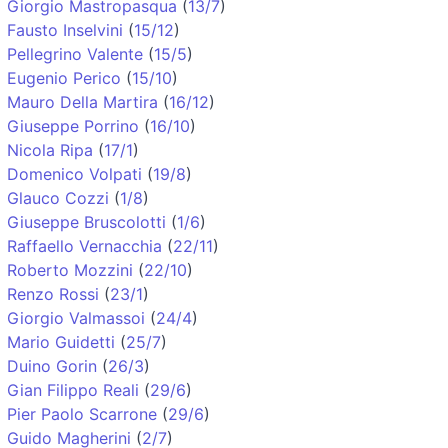
Giorgio Mastropasqua
(
13/7
)
Fausto Inselvini
(
15/12
)
Pellegrino Valente
(
15/5
)
Eugenio Perico
(
15/10
)
Mauro Della Martira
(
16/12
)
Giuseppe Porrino
(
16/10
)
Nicola Ripa
(
17/1
)
Domenico Volpati
(
19/8
)
Glauco Cozzi
(
1/8
)
Giuseppe Bruscolotti
(
1/6
)
Raffaello Vernacchia
(
22/11
)
Roberto Mozzini
(
22/10
)
Renzo Rossi
(
23/1
)
Giorgio Valmassoi
(
24/4
)
Mario Guidetti
(
25/7
)
Duino Gorin
(
26/3
)
Gian Filippo Reali
(
29/6
)
Pier Paolo Scarrone
(
29/6
)
Guido Magherini
(
2/7
)