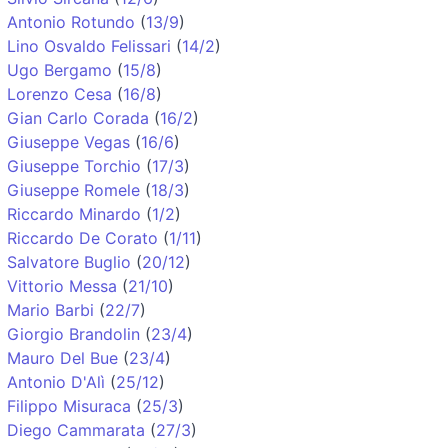
Antonio Rotundo
(
13/9
)
Lino Osvaldo Felissari
(
14/2
)
Ugo Bergamo
(
15/8
)
Lorenzo Cesa
(
16/8
)
Gian Carlo Corada
(
16/2
)
Giuseppe Vegas
(
16/6
)
Giuseppe Torchio
(
17/3
)
Giuseppe Romele
(
18/3
)
Riccardo Minardo
(
1/2
)
Riccardo De Corato
(
1/11
)
Salvatore Buglio
(
20/12
)
Vittorio Messa
(
21/10
)
Mario Barbi
(
22/7
)
Giorgio Brandolin
(
23/4
)
Mauro Del Bue
(
23/4
)
Antonio D'Alì
(
25/12
)
Filippo Misuraca
(
25/3
)
Diego Cammarata
(
27/3
)