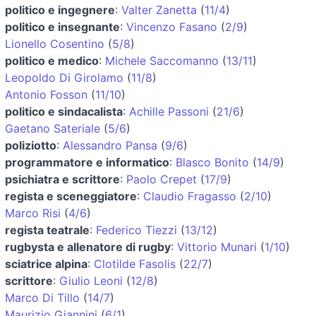
politico e ingegnere
:
Valter Zanetta
(
11/4
)
politico e insegnante
:
Vincenzo Fasano
(
2/9
)
Lionello Cosentino
(
5/8
)
politico e medico
:
Michele Saccomanno
(
13/11
)
Leopoldo Di Girolamo
(
11/8
)
Antonio Fosson
(
11/10
)
politico e sindacalista
:
Achille Passoni
(
21/6
)
Gaetano Sateriale
(
5/6
)
poliziotto
:
Alessandro Pansa
(
9/6
)
programmatore e informatico
:
Blasco Bonito
(
14/9
)
psichiatra e scrittore
:
Paolo Crepet
(
17/9
)
regista e sceneggiatore
:
Claudio Fragasso
(
2/10
)
Marco Risi
(
4/6
)
regista teatrale
:
Federico Tiezzi
(
13/12
)
rugbysta e allenatore di rugby
:
Vittorio Munari
(
1/10
)
sciatrice alpina
:
Clotilde Fasolis
(
22/7
)
scrittore
:
Giulio Leoni
(
12/8
)
Marco Di Tillo
(
14/7
)
Maurizio Giannini
(
6/1
)