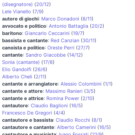
(disegnatore)
(
20/12
)
Lele Vianello
(
7/9
)
autore di giochi
:
Marco Donadoni
(
8/11
)
avvocato e politico
:
Antonio Battaglia
(
20/2
)
baritono
:
Giancarlo Ceccarini
(
19/7
)
bassista e cantante
:
Red Canzian
(
30/11
)
canoista e politico
:
Oreste Perri
(
27/7
)
cantante
:
Sandro Giacobbe
(
14/12
)
Sonia (cantante)
(
17/8
)
Elio Gandolfi
(
26/6
)
Alberto Cheli
(
2/11
)
cantante e arrangiatore
:
Alessio Colombini
(
1/1
)
cantante e attore
:
Massimo Ranieri
(
3/5
)
cantante e attrice
:
Romina Power
(
2/10
)
cantautore
:
Claudio Baglioni
(
16/5
)
Francesco De Gregori
(
4/4
)
cantautore e bassista
:
Claudio Rocchi
(
8/1
)
cantautore e cantante
:
Alberto Camerini
(
16/5
)
cantautore e musicista
:
Ivano Fossati
(
21/9
)