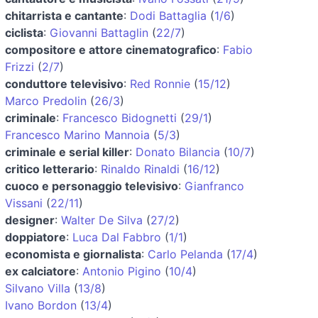
chitarrista e cantante
:
Dodi Battaglia
(
1/6
)
ciclista
:
Giovanni Battaglin
(
22/7
)
compositore e attore cinematografico
:
Fabio
Frizzi
(
2/7
)
conduttore televisivo
:
Red Ronnie
(
15/12
)
Marco Predolin
(
26/3
)
criminale
:
Francesco Bidognetti
(
29/1
)
Francesco Marino Mannoia
(
5/3
)
criminale e serial killer
:
Donato Bilancia
(
10/7
)
critico letterario
:
Rinaldo Rinaldi
(
16/12
)
cuoco e personaggio televisivo
:
Gianfranco
Vissani
(
22/11
)
designer
:
Walter De Silva
(
27/2
)
doppiatore
:
Luca Dal Fabbro
(
1/1
)
economista e giornalista
:
Carlo Pelanda
(
17/4
)
ex calciatore
:
Antonio Pigino
(
10/4
)
Silvano Villa
(
13/8
)
Ivano Bordon
(
13/4
)