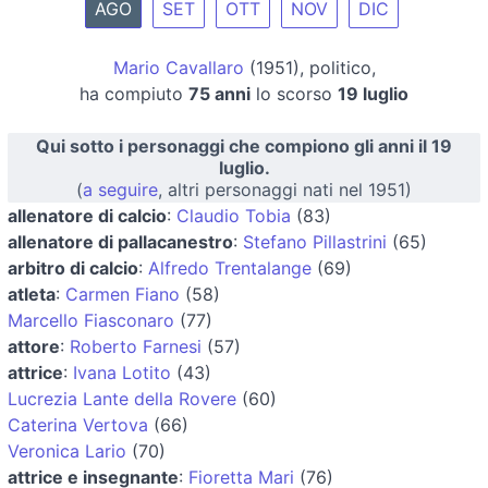
AGO
SET
OTT
NOV
DIC
Mario Cavallaro
(1951), politico,
ha compiuto
75 anni
lo scorso
19 luglio
Qui sotto i personaggi che compiono gli anni il 19
luglio.
(
a seguire
, altri personaggi nati nel 1951)
allenatore di calcio
:
Claudio Tobia
(83)
allenatore di pallacanestro
:
Stefano Pillastrini
(65)
arbitro di calcio
:
Alfredo Trentalange
(69)
atleta
:
Carmen Fiano
(58)
Marcello Fiasconaro
(77)
attore
:
Roberto Farnesi
(57)
attrice
:
Ivana Lotito
(43)
Lucrezia Lante della Rovere
(60)
Caterina Vertova
(66)
Veronica Lario
(70)
attrice e insegnante
:
Fioretta Mari
(76)