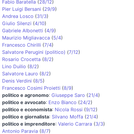
Fabio Baratella
(
28/12
)
Pier Luigi Bersani
(
29/9
)
Andrea Losco
(
31/3
)
Giulio Silenzi
(
4/10
)
Gabriele Albonetti
(
4/9
)
Maurizio Migliavacca
(
5/4
)
Francesco Chirilli
(
7/4
)
Salvatore Perugini (politico)
(
7/12
)
Rosario Crocetta
(
8/2
)
Lino Duilio
(
8/2
)
Salvatore Lauro
(
8/2
)
Denis Verdini
(
8/5
)
Francesco Cosimi Proietti
(
8/9
)
politico e agronomo
:
Giuseppe Saro
(
21/4
)
politico e avvocato
:
Enzo Bianco
(
24/2
)
politico e economista
:
Nicola Rossi
(
9/12
)
politico e giornalista
:
Silvano Moffa
(
21/4
)
politico e imprenditore
:
Valerio Carrara
(
3/3
)
Antonio Paravia
(
8/7
)