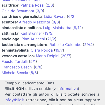
scrittrice
:
Patrizia Rossi
(
2/6
)
Gaia de Beaumont
(
3/9
)
scrittrice e giornalista
:
Lidia Ravera
(
6/2
)
scultore
:
Alfredo Mazzotta
(
8/3
)
sindacalista e politico
:
Luigi Malabarba
(
8/12
)
slittinista
:
Karl Brunner
(
19/5
)
sociologo
:
Pino Arlacchi
(
21/2
)
tastierista e arrangiatore
:
Roberto Colombo
(
29/4
)
tennistavolista
:
Clara Podda
(
19/7
)
vescovo cattolico
:
Mario Delpini
(
29/7
)
Fausto Tardelli
(
5/1
)
Francesco Beschi
(
6/8
)
Michele Seccia
(
6/6
)
Tempo di caricamento: 3ms
Blia.it
NON
utilizza cookie (v.
informativa
)
Per contattare gli autori di Blia.it potete scrivere a:
info@blia.it
(attenzione, blia.it non ha alcun rapporto