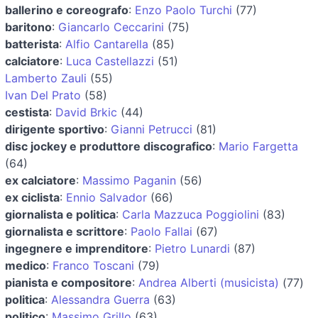
ballerino e coreografo
:
Enzo Paolo Turchi
(77)
baritono
:
Giancarlo Ceccarini
(75)
batterista
:
Alfio Cantarella
(85)
calciatore
:
Luca Castellazzi
(51)
Lamberto Zauli
(55)
Ivan Del Prato
(58)
cestista
:
David Brkic
(44)
dirigente sportivo
:
Gianni Petrucci
(81)
disc jockey e produttore discografico
:
Mario Fargetta
(64)
ex calciatore
:
Massimo Paganin
(56)
ex ciclista
:
Ennio Salvador
(66)
giornalista e politica
:
Carla Mazzuca Poggiolini
(83)
giornalista e scrittore
:
Paolo Fallai
(67)
ingegnere e imprenditore
:
Pietro Lunardi
(87)
medico
:
Franco Toscani
(79)
pianista e compositore
:
Andrea Alberti (musicista)
(77)
politica
:
Alessandra Guerra
(63)
politico
:
Massimo Grillo
(63)