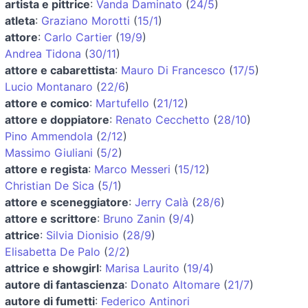
artista e pittrice
:
Vanda Daminato
(
24/5
)
atleta
:
Graziano Morotti
(
15/1
)
attore
:
Carlo Cartier
(
19/9
)
Andrea Tidona
(
30/11
)
attore e cabarettista
:
Mauro Di Francesco
(
17/5
)
Lucio Montanaro
(
22/6
)
attore e comico
:
Martufello
(
21/12
)
attore e doppiatore
:
Renato Cecchetto
(
28/10
)
Pino Ammendola
(
2/12
)
Massimo Giuliani
(
5/2
)
attore e regista
:
Marco Messeri
(
15/12
)
Christian De Sica
(
5/1
)
attore e sceneggiatore
:
Jerry Calà
(
28/6
)
attore e scrittore
:
Bruno Zanin
(
9/4
)
attrice
:
Silvia Dionisio
(
28/9
)
Elisabetta De Palo
(
2/2
)
attrice e showgirl
:
Marisa Laurito
(
19/4
)
autore di fantascienza
:
Donato Altomare
(
21/7
)
autore di fumetti
:
Federico Antinori