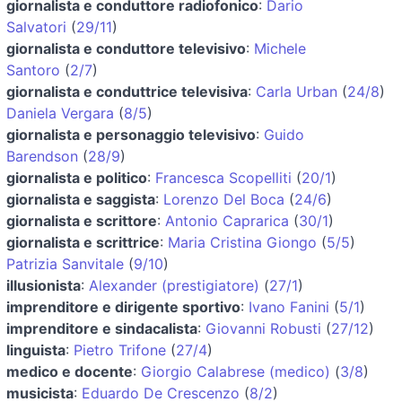
giornalista e conduttore radiofonico
:
Dario
Salvatori
(
29/11
)
giornalista e conduttore televisivo
:
Michele
Santoro
(
2/7
)
giornalista e conduttrice televisiva
:
Carla Urban
(
24/8
)
Daniela Vergara
(
8/5
)
giornalista e personaggio televisivo
:
Guido
Barendson
(
28/9
)
giornalista e politico
:
Francesca Scopelliti
(
20/1
)
giornalista e saggista
:
Lorenzo Del Boca
(
24/6
)
giornalista e scrittore
:
Antonio Caprarica
(
30/1
)
giornalista e scrittrice
:
Maria Cristina Giongo
(
5/5
)
Patrizia Sanvitale
(
9/10
)
illusionista
:
Alexander (prestigiatore)
(
27/1
)
imprenditore e dirigente sportivo
:
Ivano Fanini
(
5/1
)
imprenditore e sindacalista
:
Giovanni Robusti
(
27/12
)
linguista
:
Pietro Trifone
(
27/4
)
medico e docente
:
Giorgio Calabrese (medico)
(
3/8
)
musicista
:
Eduardo De Crescenzo
(
8/2
)