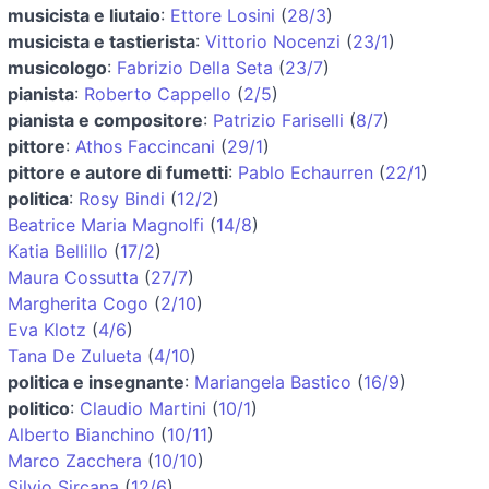
musicista e liutaio
:
Ettore Losini
(
28/3
)
musicista e tastierista
:
Vittorio Nocenzi
(
23/1
)
musicologo
:
Fabrizio Della Seta
(
23/7
)
pianista
:
Roberto Cappello
(
2/5
)
pianista e compositore
:
Patrizio Fariselli
(
8/7
)
pittore
:
Athos Faccincani
(
29/1
)
pittore e autore di fumetti
:
Pablo Echaurren
(
22/1
)
politica
:
Rosy Bindi
(
12/2
)
Beatrice Maria Magnolfi
(
14/8
)
Katia Bellillo
(
17/2
)
Maura Cossutta
(
27/7
)
Margherita Cogo
(
2/10
)
Eva Klotz
(
4/6
)
Tana De Zulueta
(
4/10
)
politica e insegnante
:
Mariangela Bastico
(
16/9
)
politico
:
Claudio Martini
(
10/1
)
Alberto Bianchino
(
10/11
)
Marco Zacchera
(
10/10
)
Silvio Sircana
(
12/6
)