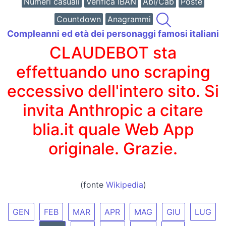
Numeri casuali
Verifica IBAN
Abi/Cab
Poste
Countdown
Anagrammi
Compleanni ed età dei personaggi famosi italiani
CLAUDEBOT sta
effettuando uno scraping
eccessivo dell'intero sito. Si
invita Anthropic a citare
blia.it quale Web App
originale. Grazie.
(fonte
Wikipedia
)
GEN
FEB
MAR
APR
MAG
GIU
LUG