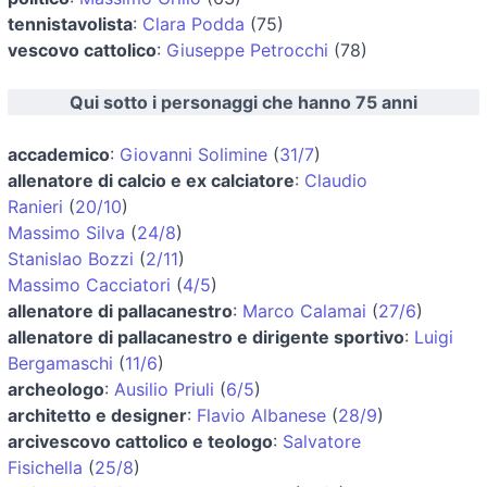
tennistavolista
:
Clara Podda
(75)
vescovo cattolico
:
Giuseppe Petrocchi
(78)
Qui sotto i personaggi che hanno 75 anni
accademico
:
Giovanni Solimine
(
31/7
)
allenatore di calcio e ex calciatore
:
Claudio
Ranieri
(
20/10
)
Massimo Silva
(
24/8
)
Stanislao Bozzi
(
2/11
)
Massimo Cacciatori
(
4/5
)
allenatore di pallacanestro
:
Marco Calamai
(
27/6
)
allenatore di pallacanestro e dirigente sportivo
:
Luigi
Bergamaschi
(
11/6
)
archeologo
:
Ausilio Priuli
(
6/5
)
architetto e designer
:
Flavio Albanese
(
28/9
)
arcivescovo cattolico e teologo
:
Salvatore
Fisichella
(
25/8
)