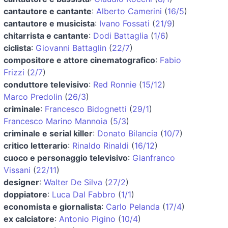
cantautore e cantante
:
Alberto Camerini
(
16/5
)
cantautore e musicista
:
Ivano Fossati
(
21/9
)
chitarrista e cantante
:
Dodi Battaglia
(
1/6
)
ciclista
:
Giovanni Battaglin
(
22/7
)
compositore e attore cinematografico
:
Fabio
Frizzi
(
2/7
)
conduttore televisivo
:
Red Ronnie
(
15/12
)
Marco Predolin
(
26/3
)
criminale
:
Francesco Bidognetti
(
29/1
)
Francesco Marino Mannoia
(
5/3
)
criminale e serial killer
:
Donato Bilancia
(
10/7
)
critico letterario
:
Rinaldo Rinaldi
(
16/12
)
cuoco e personaggio televisivo
:
Gianfranco
Vissani
(
22/11
)
designer
:
Walter De Silva
(
27/2
)
doppiatore
:
Luca Dal Fabbro
(
1/1
)
economista e giornalista
:
Carlo Pelanda
(
17/4
)
ex calciatore
:
Antonio Pigino
(
10/4
)