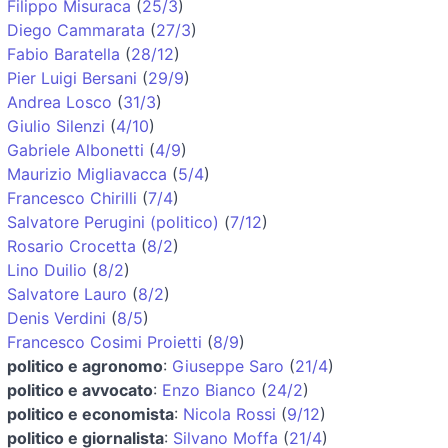
Filippo Misuraca
(
25/3
)
Diego Cammarata
(
27/3
)
Fabio Baratella
(
28/12
)
Pier Luigi Bersani
(
29/9
)
Andrea Losco
(
31/3
)
Giulio Silenzi
(
4/10
)
Gabriele Albonetti
(
4/9
)
Maurizio Migliavacca
(
5/4
)
Francesco Chirilli
(
7/4
)
Salvatore Perugini (politico)
(
7/12
)
Rosario Crocetta
(
8/2
)
Lino Duilio
(
8/2
)
Salvatore Lauro
(
8/2
)
Denis Verdini
(
8/5
)
Francesco Cosimi Proietti
(
8/9
)
politico e agronomo
:
Giuseppe Saro
(
21/4
)
politico e avvocato
:
Enzo Bianco
(
24/2
)
politico e economista
:
Nicola Rossi
(
9/12
)
politico e giornalista
:
Silvano Moffa
(
21/4
)