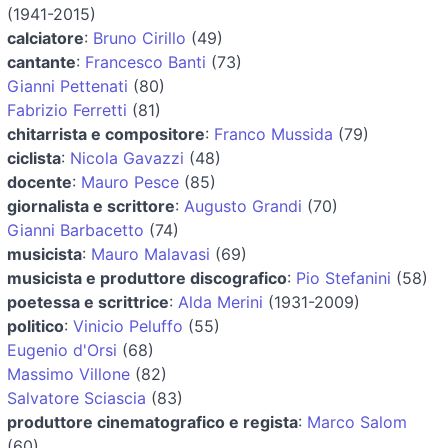
(1941-2015)
calciatore
:
Bruno Cirillo
(49)
cantante
:
Francesco Banti
(73)
Gianni Pettenati
(80)
Fabrizio Ferretti
(81)
chitarrista e compositore
:
Franco Mussida
(79)
ciclista
:
Nicola Gavazzi
(48)
docente
:
Mauro Pesce
(85)
giornalista e scrittore
:
Augusto Grandi
(70)
Gianni Barbacetto
(74)
musicista
:
Mauro Malavasi
(69)
musicista e produttore discografico
:
Pio Stefanini
(58)
poetessa e scrittrice
:
Alda Merini
(1931-2009)
politico
:
Vinicio Peluffo
(55)
Eugenio d'Orsi
(68)
Massimo Villone
(82)
Salvatore Sciascia
(83)
produttore cinematografico e regista
:
Marco Salom
(60)