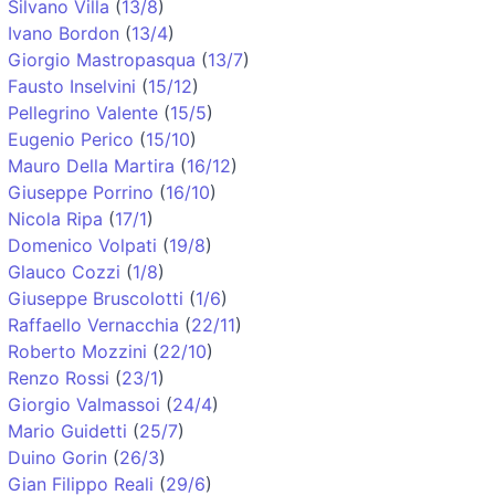
Silvano Villa
(
13/8
)
Ivano Bordon
(
13/4
)
Giorgio Mastropasqua
(
13/7
)
Fausto Inselvini
(
15/12
)
Pellegrino Valente
(
15/5
)
Eugenio Perico
(
15/10
)
Mauro Della Martira
(
16/12
)
Giuseppe Porrino
(
16/10
)
Nicola Ripa
(
17/1
)
Domenico Volpati
(
19/8
)
Glauco Cozzi
(
1/8
)
Giuseppe Bruscolotti
(
1/6
)
Raffaello Vernacchia
(
22/11
)
Roberto Mozzini
(
22/10
)
Renzo Rossi
(
23/1
)
Giorgio Valmassoi
(
24/4
)
Mario Guidetti
(
25/7
)
Duino Gorin
(
26/3
)
Gian Filippo Reali
(
29/6
)