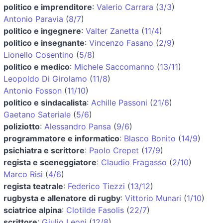
politico e imprenditore
:
Valerio Carrara
(
3/3
)
Antonio Paravia
(
8/7
)
politico e ingegnere
:
Valter Zanetta
(
11/4
)
politico e insegnante
:
Vincenzo Fasano
(
2/9
)
Lionello Cosentino
(
5/8
)
politico e medico
:
Michele Saccomanno
(
13/11
)
Leopoldo Di Girolamo
(
11/8
)
Antonio Fosson
(
11/10
)
politico e sindacalista
:
Achille Passoni
(
21/6
)
Gaetano Sateriale
(
5/6
)
poliziotto
:
Alessandro Pansa
(
9/6
)
programmatore e informatico
:
Blasco Bonito
(
14/9
)
psichiatra e scrittore
:
Paolo Crepet
(
17/9
)
regista e sceneggiatore
:
Claudio Fragasso
(
2/10
)
Marco Risi
(
4/6
)
regista teatrale
:
Federico Tiezzi
(
13/12
)
rugbysta e allenatore di rugby
:
Vittorio Munari
(
1/10
)
sciatrice alpina
:
Clotilde Fasolis
(
22/7
)
scrittore
:
Giulio Leoni
(
12/8
)