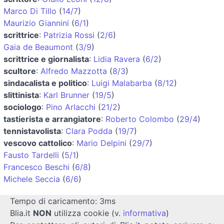
Marco Di Tillo
(
14/7
)
Maurizio Giannini
(
6/1
)
scrittrice
:
Patrizia Rossi
(
2/6
)
Gaia de Beaumont
(
3/9
)
scrittrice e giornalista
:
Lidia Ravera
(
6/2
)
scultore
:
Alfredo Mazzotta
(
8/3
)
sindacalista e politico
:
Luigi Malabarba
(
8/12
)
slittinista
:
Karl Brunner
(
19/5
)
sociologo
:
Pino Arlacchi
(
21/2
)
tastierista e arrangiatore
:
Roberto Colombo
(
29/4
)
tennistavolista
:
Clara Podda
(
19/7
)
vescovo cattolico
:
Mario Delpini
(
29/7
)
Fausto Tardelli
(
5/1
)
Francesco Beschi
(
6/8
)
Michele Seccia
(
6/6
)
Tempo di caricamento: 3ms
Blia.it
NON
utilizza cookie (v.
informativa
)