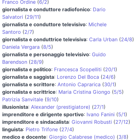
Franco Ordine
(
6/2
)
giornalista e conduttore radiofonico
:
Dario
Salvatori
(
29/11
)
giornalista e conduttore televisivo
:
Michele
Santoro
(
2/7
)
giornalista e conduttrice televisiva
:
Carla Urban
(
24/8
)
Daniela Vergara
(
8/5
)
giornalista e personaggio televisivo
:
Guido
Barendson
(
28/9
)
giornalista e politico
:
Francesca Scopelliti
(
20/1
)
giornalista e saggista
:
Lorenzo Del Boca
(
24/6
)
giornalista e scrittore
:
Antonio Caprarica
(
30/1
)
giornalista e scrittrice
:
Maria Cristina Giongo
(
5/5
)
Patrizia Sanvitale
(
9/10
)
illusionista
:
Alexander (prestigiatore)
(
27/1
)
imprenditore e dirigente sportivo
:
Ivano Fanini
(
5/1
)
imprenditore e sindacalista
:
Giovanni Robusti
(
27/12
)
linguista
:
Pietro Trifone
(
27/4
)
medico e docente
:
Giorgio Calabrese (medico)
(
3/8
)