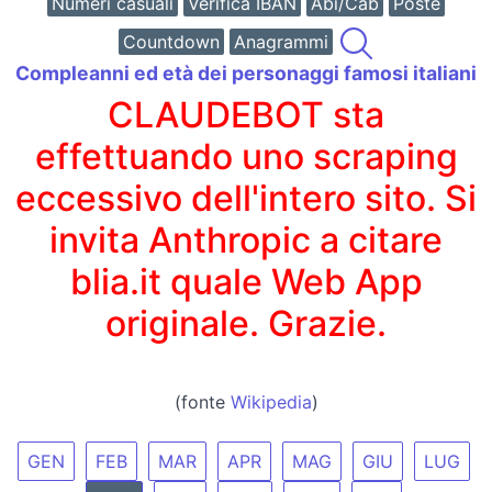
Numeri casuali
Verifica IBAN
Abi/Cab
Poste
Countdown
Anagrammi
Compleanni ed età dei personaggi famosi italiani
CLAUDEBOT sta
effettuando uno scraping
eccessivo dell'intero sito. Si
invita Anthropic a citare
blia.it quale Web App
originale. Grazie.
(fonte
Wikipedia
)
GEN
FEB
MAR
APR
MAG
GIU
LUG