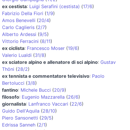
ex cestista
:
Luigi Serafini (cestista)
(
17/6
)
Fabrizio Della Fiori
(
1/9
)
Amos Benevelli
(
20/4
)
Carlo Caglieris
(
2/7
)
Alberto Ardessi
(
9/5
)
Vittorio Ferracini
(
8/11
)
ex ciclista
:
Francesco Moser
(
19/6
)
Valerio Lualdi
(
31/8
)
ex sciatore alpino e allenatore di sci alpino
:
Gustav
Thöni
(
28/2
)
ex tennista e commentatore televisivo
:
Paolo
Bertolucci
(
3/8
)
fantino
:
Michele Bucci
(
20/9
)
filosofo
:
Eugenio Mazzarella
(
26/6
)
giornalista
:
Lanfranco Vaccari
(
22/6
)
Guido Dell'Aquila
(
28/10
)
Piero Sansonetti
(
29/5
)
Edrissa Sanneh
(
2/1
)