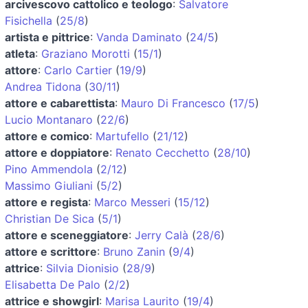
arcivescovo cattolico e teologo
:
Salvatore
Fisichella
(
25/8
)
artista e pittrice
:
Vanda Daminato
(
24/5
)
atleta
:
Graziano Morotti
(
15/1
)
attore
:
Carlo Cartier
(
19/9
)
Andrea Tidona
(
30/11
)
attore e cabarettista
:
Mauro Di Francesco
(
17/5
)
Lucio Montanaro
(
22/6
)
attore e comico
:
Martufello
(
21/12
)
attore e doppiatore
:
Renato Cecchetto
(
28/10
)
Pino Ammendola
(
2/12
)
Massimo Giuliani
(
5/2
)
attore e regista
:
Marco Messeri
(
15/12
)
Christian De Sica
(
5/1
)
attore e sceneggiatore
:
Jerry Calà
(
28/6
)
attore e scrittore
:
Bruno Zanin
(
9/4
)
attrice
:
Silvia Dionisio
(
28/9
)
Elisabetta De Palo
(
2/2
)
attrice e showgirl
:
Marisa Laurito
(
19/4
)