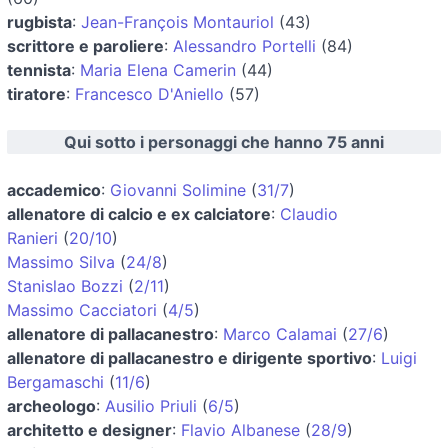
rugbista
:
Jean-François Montauriol
(43)
scrittore e paroliere
:
Alessandro Portelli
(84)
tennista
:
Maria Elena Camerin
(44)
tiratore
:
Francesco D'Aniello
(57)
Qui sotto i personaggi che hanno 75 anni
accademico
:
Giovanni Solimine
(
31/7
)
allenatore di calcio e ex calciatore
:
Claudio
Ranieri
(
20/10
)
Massimo Silva
(
24/8
)
Stanislao Bozzi
(
2/11
)
Massimo Cacciatori
(
4/5
)
allenatore di pallacanestro
:
Marco Calamai
(
27/6
)
allenatore di pallacanestro e dirigente sportivo
:
Luigi
Bergamaschi
(
11/6
)
archeologo
:
Ausilio Priuli
(
6/5
)
architetto e designer
:
Flavio Albanese
(
28/9
)