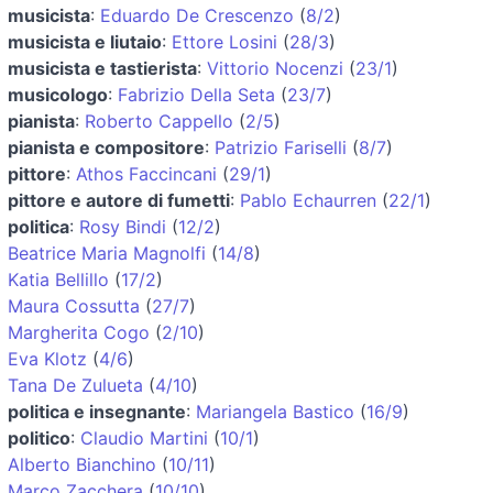
musicista
:
Eduardo De Crescenzo
(
8/2
)
musicista e liutaio
:
Ettore Losini
(
28/3
)
musicista e tastierista
:
Vittorio Nocenzi
(
23/1
)
musicologo
:
Fabrizio Della Seta
(
23/7
)
pianista
:
Roberto Cappello
(
2/5
)
pianista e compositore
:
Patrizio Fariselli
(
8/7
)
pittore
:
Athos Faccincani
(
29/1
)
pittore e autore di fumetti
:
Pablo Echaurren
(
22/1
)
politica
:
Rosy Bindi
(
12/2
)
Beatrice Maria Magnolfi
(
14/8
)
Katia Bellillo
(
17/2
)
Maura Cossutta
(
27/7
)
Margherita Cogo
(
2/10
)
Eva Klotz
(
4/6
)
Tana De Zulueta
(
4/10
)
politica e insegnante
:
Mariangela Bastico
(
16/9
)
politico
:
Claudio Martini
(
10/1
)
Alberto Bianchino
(
10/11
)
Marco Zacchera
(
10/10
)