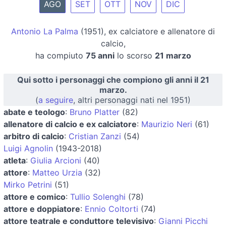
AGO
SET
OTT
NOV
DIC
Antonio La Palma
(1951), ex calciatore e allenatore di
calcio,
ha compiuto
75 anni
lo scorso
21 marzo
Qui sotto i personaggi che compiono gli anni il 21
marzo.
(
a seguire
, altri personaggi nati nel 1951)
abate e teologo
:
Bruno Platter
(82)
allenatore di calcio e ex calciatore
:
Maurizio Neri
(61)
arbitro di calcio
:
Cristian Zanzi
(54)
Luigi Agnolin
(1943-2018)
atleta
:
Giulia Arcioni
(40)
attore
:
Matteo Urzia
(32)
Mirko Petrini
(51)
attore e comico
:
Tullio Solenghi
(78)
attore e doppiatore
:
Ennio Coltorti
(74)
attore teatrale e conduttore televisivo
:
Gianni Picchi