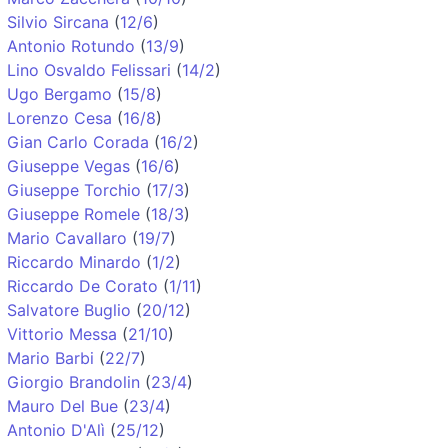
Silvio Sircana
(
12/6
)
Antonio Rotundo
(
13/9
)
Lino Osvaldo Felissari
(
14/2
)
Ugo Bergamo
(
15/8
)
Lorenzo Cesa
(
16/8
)
Gian Carlo Corada
(
16/2
)
Giuseppe Vegas
(
16/6
)
Giuseppe Torchio
(
17/3
)
Giuseppe Romele
(
18/3
)
Mario Cavallaro
(
19/7
)
Riccardo Minardo
(
1/2
)
Riccardo De Corato
(
1/11
)
Salvatore Buglio
(
20/12
)
Vittorio Messa
(
21/10
)
Mario Barbi
(
22/7
)
Giorgio Brandolin
(
23/4
)
Mauro Del Bue
(
23/4
)
Antonio D'Alì
(
25/12
)