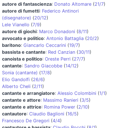
autore di fantascienza
:
Donato Altomare
(
21/7
)
autore di fumetti
:
Federico Antinori
(disegnatore)
(
20/12
)
Lele Vianello
(
7/9
)
autore di giochi
:
Marco Donadoni
(
8/11
)
avvocato e politico
:
Antonio Battaglia
(
20/2
)
baritono
:
Giancarlo Ceccarini
(
19/7
)
bassista e cantante
:
Red Canzian
(
30/11
)
canoista e politico
:
Oreste Perri
(
27/7
)
cantante
:
Sandro Giacobbe
(
14/12
)
Sonia (cantante)
(
17/8
)
Elio Gandolfi
(
26/6
)
Alberto Cheli
(
2/11
)
cantante e arrangiatore
:
Alessio Colombini
(
1/1
)
cantante e attore
:
Massimo Ranieri
(
3/5
)
cantante e attrice
:
Romina Power
(
2/10
)
cantautore
:
Claudio Baglioni
(
16/5
)
Francesco De Gregori
(
4/4
)
cantautore e bassista
:
Claudio Rocchi
(
8/1
)