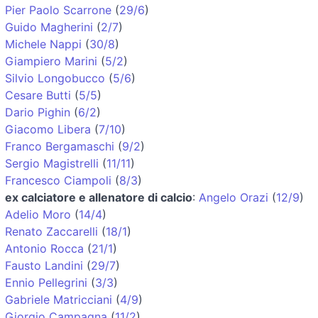
Pier Paolo Scarrone
(
29/6
)
Guido Magherini
(
2/7
)
Michele Nappi
(
30/8
)
Giampiero Marini
(
5/2
)
Silvio Longobucco
(
5/6
)
Cesare Butti
(
5/5
)
Dario Pighin
(
6/2
)
Giacomo Libera
(
7/10
)
Franco Bergamaschi
(
9/2
)
Sergio Magistrelli
(
11/11
)
Francesco Ciampoli
(
8/3
)
ex calciatore e allenatore di calcio
:
Angelo Orazi
(
12/9
)
Adelio Moro
(
14/4
)
Renato Zaccarelli
(
18/1
)
Antonio Rocca
(
21/1
)
Fausto Landini
(
29/7
)
Ennio Pellegrini
(
3/3
)
Gabriele Matricciani
(
4/9
)
Giorgio Campagna
(
11/2
)