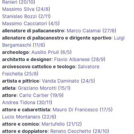
Ranieri
(
20/10
)
Massimo Silva
(
24/8
)
Stanislao Bozzi
(
2/11
)
Massimo Cacciatori
(
4/5
)
allenatore di pallacanestro
:
Marco Calamai
(
27/6
)
allenatore di pallacanestro e dirigente sportivo
:
Luigi
Bergamaschi
(
11/6
)
archeologo
:
Ausilio Priuli
(
6/5
)
architetto e designer
:
Flavio Albanese
(
28/9
)
arcivescovo cattolico e teologo
:
Salvatore
Fisichella
(
25/8
)
artista e pittrice
:
Vanda Daminato
(
24/5
)
atleta
:
Graziano Morotti
(
15/1
)
attore
:
Carlo Cartier
(
19/9
)
Andrea Tidona
(
30/11
)
attore e cabarettista
:
Mauro Di Francesco
(
17/5
)
Lucio Montanaro
(
22/6
)
attore e comico
:
Martufello
(
21/12
)
attore e doppiatore
:
Renato Cecchetto
(
28/10
)