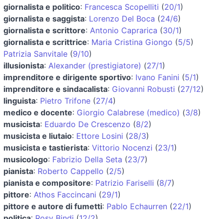
giornalista e politico
:
Francesca Scopelliti
(
20/1
)
giornalista e saggista
:
Lorenzo Del Boca
(
24/6
)
giornalista e scrittore
:
Antonio Caprarica
(
30/1
)
giornalista e scrittrice
:
Maria Cristina Giongo
(
5/5
)
Patrizia Sanvitale
(
9/10
)
illusionista
:
Alexander (prestigiatore)
(
27/1
)
imprenditore e dirigente sportivo
:
Ivano Fanini
(
5/1
)
imprenditore e sindacalista
:
Giovanni Robusti
(
27/12
)
linguista
:
Pietro Trifone
(
27/4
)
medico e docente
:
Giorgio Calabrese (medico)
(
3/8
)
musicista
:
Eduardo De Crescenzo
(
8/2
)
musicista e liutaio
:
Ettore Losini
(
28/3
)
musicista e tastierista
:
Vittorio Nocenzi
(
23/1
)
musicologo
:
Fabrizio Della Seta
(
23/7
)
pianista
:
Roberto Cappello
(
2/5
)
pianista e compositore
:
Patrizio Fariselli
(
8/7
)
pittore
:
Athos Faccincani
(
29/1
)
pittore e autore di fumetti
:
Pablo Echaurren
(
22/1
)
politica
:
Rosy Bindi
(
12/2
)