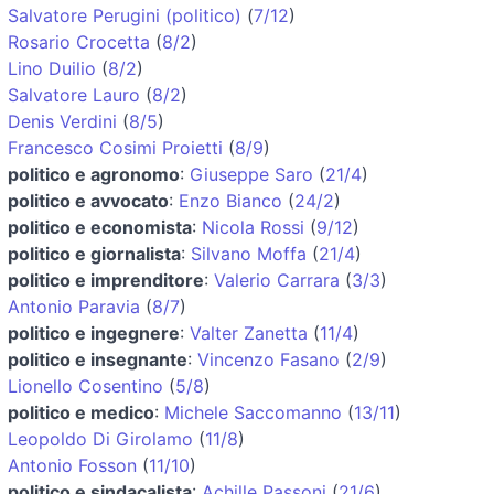
Salvatore Perugini (politico)
(
7/12
)
Rosario Crocetta
(
8/2
)
Lino Duilio
(
8/2
)
Salvatore Lauro
(
8/2
)
Denis Verdini
(
8/5
)
Francesco Cosimi Proietti
(
8/9
)
politico e agronomo
:
Giuseppe Saro
(
21/4
)
politico e avvocato
:
Enzo Bianco
(
24/2
)
politico e economista
:
Nicola Rossi
(
9/12
)
politico e giornalista
:
Silvano Moffa
(
21/4
)
politico e imprenditore
:
Valerio Carrara
(
3/3
)
Antonio Paravia
(
8/7
)
politico e ingegnere
:
Valter Zanetta
(
11/4
)
politico e insegnante
:
Vincenzo Fasano
(
2/9
)
Lionello Cosentino
(
5/8
)
politico e medico
:
Michele Saccomanno
(
13/11
)
Leopoldo Di Girolamo
(
11/8
)
Antonio Fosson
(
11/10
)
politico e sindacalista
:
Achille Passoni
(
21/6
)