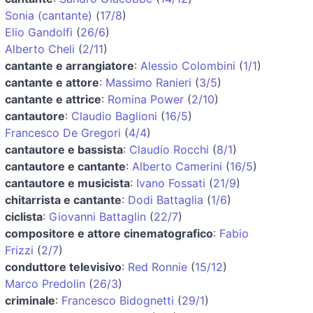
Sonia (cantante)
(
17/8
)
Elio Gandolfi
(
26/6
)
Alberto Cheli
(
2/11
)
cantante e arrangiatore
:
Alessio Colombini
(
1/1
)
cantante e attore
:
Massimo Ranieri
(
3/5
)
cantante e attrice
:
Romina Power
(
2/10
)
cantautore
:
Claudio Baglioni
(
16/5
)
Francesco De Gregori
(
4/4
)
cantautore e bassista
:
Claudio Rocchi
(
8/1
)
cantautore e cantante
:
Alberto Camerini
(
16/5
)
cantautore e musicista
:
Ivano Fossati
(
21/9
)
chitarrista e cantante
:
Dodi Battaglia
(
1/6
)
ciclista
:
Giovanni Battaglin
(
22/7
)
compositore e attore cinematografico
:
Fabio
Frizzi
(
2/7
)
conduttore televisivo
:
Red Ronnie
(
15/12
)
Marco Predolin
(
26/3
)
criminale
:
Francesco Bidognetti
(
29/1
)