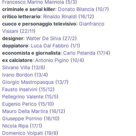
Francesco Marino Mannoia
(
5/3
)
criminale e serial killer
:
Donato Bilancia
(
10/7
)
critico letterario
:
Rinaldo Rinaldi
(
16/12
)
cuoco e personaggio televisivo
:
Gianfranco
Vissani
(
22/11
)
designer
:
Walter De Silva
(
27/2
)
doppiatore
:
Luca Dal Fabbro
(
1/1
)
economista e giornalista
:
Carlo Pelanda
(
17/4
)
ex calciatore
:
Antonio Pigino
(
10/4
)
Silvano Villa
(
13/8
)
Ivano Bordon
(
13/4
)
Giorgio Mastropasqua
(
13/7
)
Fausto Inselvini
(
15/12
)
Pellegrino Valente
(
15/5
)
Eugenio Perico
(
15/10
)
Mauro Della Martira
(
16/12
)
Giuseppe Porrino
(
16/10
)
Nicola Ripa
(
17/1
)
Domenico Volpati
(
19/8
)