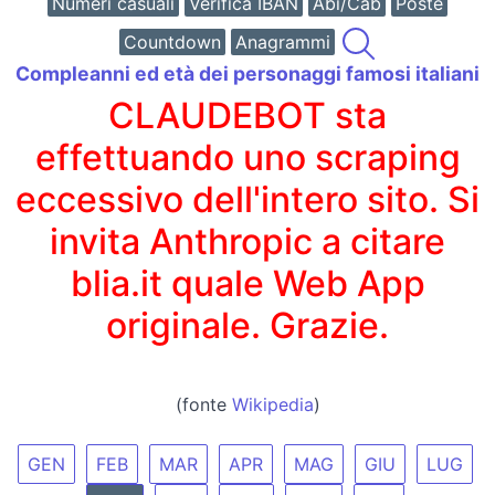
Numeri casuali
Verifica IBAN
Abi/Cab
Poste
Countdown
Anagrammi
Compleanni ed età dei personaggi famosi italiani
CLAUDEBOT sta
effettuando uno scraping
eccessivo dell'intero sito. Si
invita Anthropic a citare
blia.it quale Web App
originale. Grazie.
(fonte
Wikipedia
)
GEN
FEB
MAR
APR
MAG
GIU
LUG