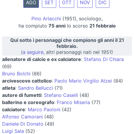
AGO
SET
OTT
NOV
DIC
Pino Arlacchi
(1951), sociologo,
ha compiuto
75 anni
lo scorso
21 febbraio
Qui sotto i personaggi che compiono gli anni il 21
febbraio.
(
a seguire
, altri personaggi nati nel 1951)
allenatore di calcio e ex calciatore
:
Stefano Di Chiara
(69)
Bruno Bolchi
(86)
arcivescovo cattolico
:
Paolo Mario Virgilio Atzei
(84)
atleta
:
Sandro Bellucci
(71)
autore di fumetti
:
Stefano Caselli
(48)
ballerino e coreografo
:
Franco Miseria
(77)
calciatore
:
Marco Paoloni
(42)
Alfonso Camorani
(48)
Daniele Di Donato
(49)
Luigi Sala
(52)