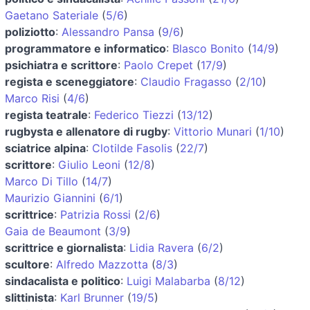
Gaetano Sateriale
(
5/6
)
poliziotto
:
Alessandro Pansa
(
9/6
)
programmatore e informatico
:
Blasco Bonito
(
14/9
)
psichiatra e scrittore
:
Paolo Crepet
(
17/9
)
regista e sceneggiatore
:
Claudio Fragasso
(
2/10
)
Marco Risi
(
4/6
)
regista teatrale
:
Federico Tiezzi
(
13/12
)
rugbysta e allenatore di rugby
:
Vittorio Munari
(
1/10
)
sciatrice alpina
:
Clotilde Fasolis
(
22/7
)
scrittore
:
Giulio Leoni
(
12/8
)
Marco Di Tillo
(
14/7
)
Maurizio Giannini
(
6/1
)
scrittrice
:
Patrizia Rossi
(
2/6
)
Gaia de Beaumont
(
3/9
)
scrittrice e giornalista
:
Lidia Ravera
(
6/2
)
scultore
:
Alfredo Mazzotta
(
8/3
)
sindacalista e politico
:
Luigi Malabarba
(
8/12
)
slittinista
:
Karl Brunner
(
19/5
)