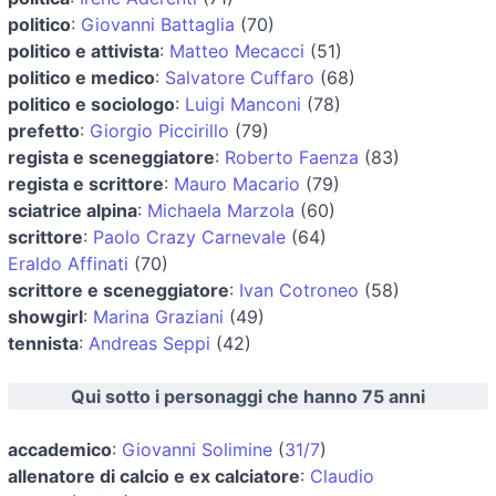
politico
:
Giovanni Battaglia
(70)
politico e attivista
:
Matteo Mecacci
(51)
politico e medico
:
Salvatore Cuffaro
(68)
politico e sociologo
:
Luigi Manconi
(78)
prefetto
:
Giorgio Piccirillo
(79)
regista e sceneggiatore
:
Roberto Faenza
(83)
regista e scrittore
:
Mauro Macario
(79)
sciatrice alpina
:
Michaela Marzola
(60)
scrittore
:
Paolo Crazy Carnevale
(64)
Eraldo Affinati
(70)
scrittore e sceneggiatore
:
Ivan Cotroneo
(58)
showgirl
:
Marina Graziani
(49)
tennista
:
Andreas Seppi
(42)
Qui sotto i personaggi che hanno 75 anni
accademico
:
Giovanni Solimine
(
31/7
)
allenatore di calcio e ex calciatore
:
Claudio