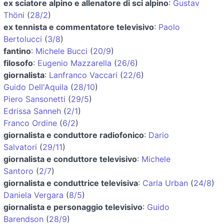
ex sciatore alpino e allenatore di sci alpino
:
Gustav
Thöni
(
28/2
)
ex tennista e commentatore televisivo
:
Paolo
Bertolucci
(
3/8
)
fantino
:
Michele Bucci
(
20/9
)
filosofo
:
Eugenio Mazzarella
(
26/6
)
giornalista
:
Lanfranco Vaccari
(
22/6
)
Guido Dell'Aquila
(
28/10
)
Piero Sansonetti
(
29/5
)
Edrissa Sanneh
(
2/1
)
Franco Ordine
(
6/2
)
giornalista e conduttore radiofonico
:
Dario
Salvatori
(
29/11
)
giornalista e conduttore televisivo
:
Michele
Santoro
(
2/7
)
giornalista e conduttrice televisiva
:
Carla Urban
(
24/8
)
Daniela Vergara
(
8/5
)
giornalista e personaggio televisivo
:
Guido
Barendson
(
28/9
)