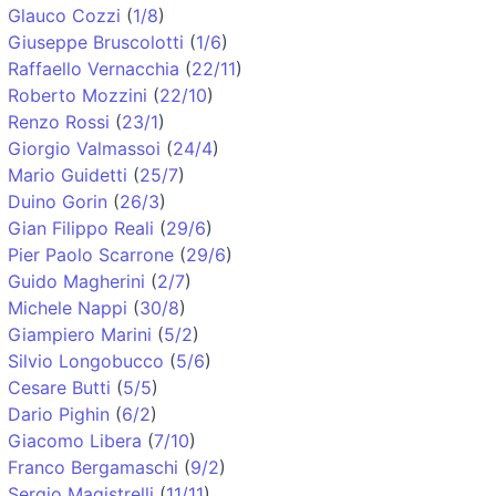
Glauco Cozzi
(
1/8
)
Giuseppe Bruscolotti
(
1/6
)
Raffaello Vernacchia
(
22/11
)
Roberto Mozzini
(
22/10
)
Renzo Rossi
(
23/1
)
Giorgio Valmassoi
(
24/4
)
Mario Guidetti
(
25/7
)
Duino Gorin
(
26/3
)
Gian Filippo Reali
(
29/6
)
Pier Paolo Scarrone
(
29/6
)
Guido Magherini
(
2/7
)
Michele Nappi
(
30/8
)
Giampiero Marini
(
5/2
)
Silvio Longobucco
(
5/6
)
Cesare Butti
(
5/5
)
Dario Pighin
(
6/2
)
Giacomo Libera
(
7/10
)
Franco Bergamaschi
(
9/2
)
Sergio Magistrelli
(
11/11
)