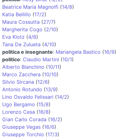
Beatrice Maria Magnolfi
(
14/8
)
Katia Bellillo
(
17/2
)
Maura Cossutta
(
27/7
)
Margherita Cogo
(
2/10
)
Eva Klotz
(
4/6
)
Tana De Zulueta
(
4/10
)
politica e insegnante
:
Mariangela Bastico
(
16/9
)
politico
:
Claudio Martini
(
10/1
)
Alberto Bianchino
(
10/11
)
Marco Zacchera
(
10/10
)
Silvio Sircana
(
12/6
)
Antonio Rotundo
(
13/9
)
Lino Osvaldo Felissari
(
14/2
)
Ugo Bergamo
(
15/8
)
Lorenzo Cesa
(
16/8
)
Gian Carlo Corada
(
16/2
)
Giuseppe Vegas
(
16/6
)
Giuseppe Torchio
(
17/3
)