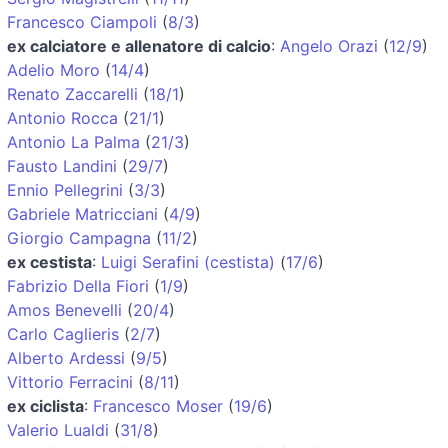
Francesco Ciampoli
(
8/3
)
ex calciatore e allenatore di calcio
:
Angelo Orazi
(
12/9
)
Adelio Moro
(
14/4
)
Renato Zaccarelli
(
18/1
)
Antonio Rocca
(
21/1
)
Antonio La Palma
(
21/3
)
Fausto Landini
(
29/7
)
Ennio Pellegrini
(
3/3
)
Gabriele Matricciani
(
4/9
)
Giorgio Campagna
(
11/2
)
ex cestista
:
Luigi Serafini (cestista)
(
17/6
)
Fabrizio Della Fiori
(
1/9
)
Amos Benevelli
(
20/4
)
Carlo Caglieris
(
2/7
)
Alberto Ardessi
(
9/5
)
Vittorio Ferracini
(
8/11
)
ex ciclista
:
Francesco Moser
(
19/6
)
Valerio Lualdi
(
31/8
)