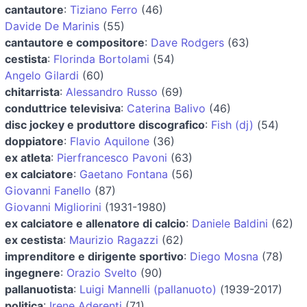
cantautore
:
Tiziano Ferro
(46)
Davide De Marinis
(55)
cantautore e compositore
:
Dave Rodgers
(63)
cestista
:
Florinda Bortolami
(54)
Angelo Gilardi
(60)
chitarrista
:
Alessandro Russo
(69)
conduttrice televisiva
:
Caterina Balivo
(46)
disc jockey e produttore discografico
:
Fish (dj)
(54)
doppiatore
:
Flavio Aquilone
(36)
ex atleta
:
Pierfrancesco Pavoni
(63)
ex calciatore
:
Gaetano Fontana
(56)
Giovanni Fanello
(87)
Giovanni Migliorini
(1931-1980)
ex calciatore e allenatore di calcio
:
Daniele Baldini
(62)
ex cestista
:
Maurizio Ragazzi
(62)
imprenditore e dirigente sportivo
:
Diego Mosna
(78)
ingegnere
:
Orazio Svelto
(90)
pallanuotista
:
Luigi Mannelli (pallanuoto)
(1939-2017)
politica
:
Irene Aderenti
(71)