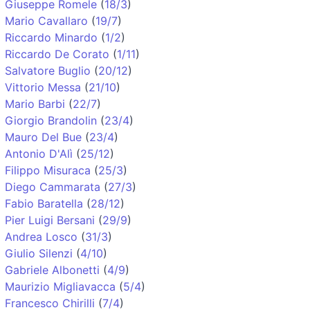
Giuseppe Romele
(
18/3
)
Mario Cavallaro
(
19/7
)
Riccardo Minardo
(
1/2
)
Riccardo De Corato
(
1/11
)
Salvatore Buglio
(
20/12
)
Vittorio Messa
(
21/10
)
Mario Barbi
(
22/7
)
Giorgio Brandolin
(
23/4
)
Mauro Del Bue
(
23/4
)
Antonio D'Alì
(
25/12
)
Filippo Misuraca
(
25/3
)
Diego Cammarata
(
27/3
)
Fabio Baratella
(
28/12
)
Pier Luigi Bersani
(
29/9
)
Andrea Losco
(
31/3
)
Giulio Silenzi
(
4/10
)
Gabriele Albonetti
(
4/9
)
Maurizio Migliavacca
(
5/4
)
Francesco Chirilli
(
7/4
)