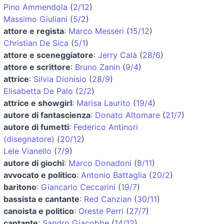
Pino Ammendola
(
2/12
)
Massimo Giuliani
(
5/2
)
attore e regista
:
Marco Messeri
(
15/12
)
Christian De Sica
(
5/1
)
attore e sceneggiatore
:
Jerry Calà
(
28/6
)
attore e scrittore
:
Bruno Zanin
(
9/4
)
attrice
:
Silvia Dionisio
(
28/9
)
Elisabetta De Palo
(
2/2
)
attrice e showgirl
:
Marisa Laurito
(
19/4
)
autore di fantascienza
:
Donato Altomare
(
21/7
)
autore di fumetti
:
Federico Antinori
(disegnatore)
(
20/12
)
Lele Vianello
(
7/9
)
autore di giochi
:
Marco Donadoni
(
8/11
)
avvocato e politico
:
Antonio Battaglia
(
20/2
)
baritono
:
Giancarlo Ceccarini
(
19/7
)
bassista e cantante
:
Red Canzian
(
30/11
)
canoista e politico
:
Oreste Perri
(
27/7
)
cantante
:
Sandro Giacobbe
(
14/12
)