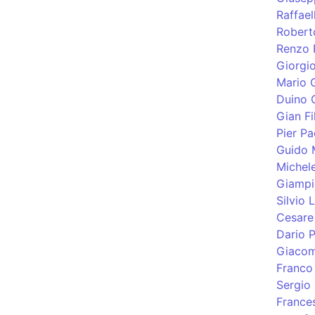
Raffael
Robert
Renzo 
Giorgi
Mario G
Duino 
Gian Fi
Pier Pa
Guido 
Michel
Giampi
Silvio
Cesare 
Dario P
Giacom
Franco
Sergio 
France