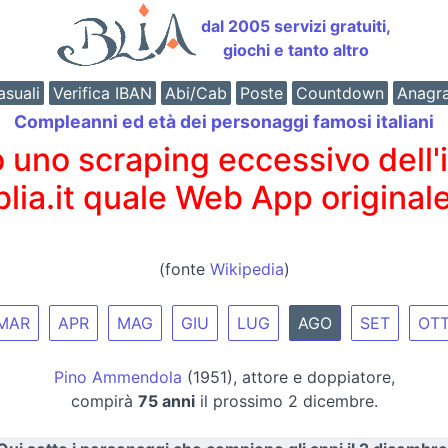
dal 2005 servizi gratuiti,
giochi e tanto altro
suali
Verifica IBAN
Abi/Cab
Poste
Countdown
Anagr
Compleanni ed età dei personaggi famosi italiani
o scraping eccessivo dell'int
 blia.it quale Web App originale
(fonte
Wikipedia
)
MAR
APR
MAG
GIU
LUG
AGO
SET
OT
Pino Ammendola
(1951), attore e doppiatore,
compirà
75 anni
il prossimo 2 dicembre.