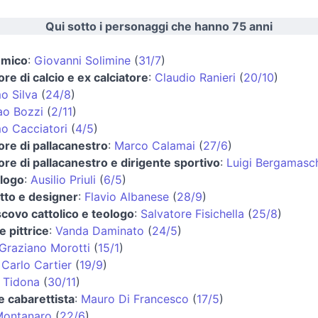
Qui sotto i personaggi che hanno 75 anni
emico
:
Giovanni Solimine
(
31/7
)
ore di calcio e ex calciatore
:
Claudio Ranieri
(
20/10
)
o Silva
(
24/8
)
ao Bozzi
(
2/11
)
o Cacciatori
(
4/5
)
ore di pallacanestro
:
Marco Calamai
(
27/6
)
ore di pallacanestro e dirigente sportivo
:
Luigi Bergamasc
logo
:
Ausilio Priuli
(
6/5
)
tto e designer
:
Flavio Albanese
(
28/9
)
covo cattolico e teologo
:
Salvatore Fisichella
(
25/8
)
e pittrice
:
Vanda Daminato
(
24/5
)
Graziano Morotti
(
15/1
)
:
Carlo Cartier
(
19/9
)
 Tidona
(
30/11
)
e cabarettista
:
Mauro Di Francesco
(
17/5
)
Montanaro
(
22/6
)