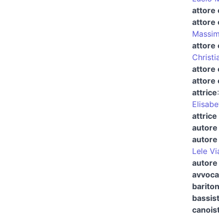
attore
attore
Massim
attore 
Christi
attore
attore 
attrice
Elisabe
attrice
autore 
autore 
Lele Vi
autore 
avvocat
barito
bassis
canoist