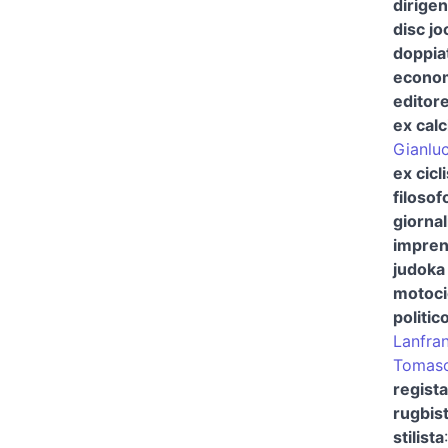
dirigen
disc jo
doppia
econom
editor
ex calc
Gianlu
ex cicl
filosof
giornal
imprend
judoka 
motocic
politic
Lanfran
Tomaso 
regist
rugbist
stilista