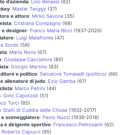
te d'azienda
:
Lino Benassi
(82)
ckey
:
Master Twiggy
(37)
tore e attore
:
Mirko Savone
(35)
ista
:
Cristiana Compagno
(68)
e e designer
:
Franco Maria Ricci
(1937-2020)
iatore
:
Luigi Malafronte
(47)
ca Sordo
(56)
ista
:
Mario Noris
(67)
o
:
Giuseppe Cacciatore
(80)
ista
:
Giorgio Martino
(83)
itore e politico
:
Salvatore Tomaselli (politico)
(66)
e allenatore di judo
:
Ezio Gamba
(67)
lista
:
Marco Petrini
(44)
o
:
Gino Capotosti
(51)
co Turci
(85)
Staiti di Cuddia delle Chiuse
(1932-2017)
a e sceneggiatore
:
Paolo Nuzzi
(1939-2018)
a e dirigente sportivo
:
Francesco Pietrosanti
(62)
:
Roberto Capucci
(95)