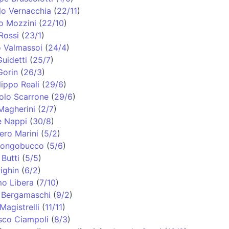
lo Vernacchia
(
22/11
)
o Mozzini
(
22/10
)
Rossi
(
23/1
)
o Valmassoi
(
24/4
)
uidetti
(
25/7
)
Gorin
(
26/3
)
lippo Reali
(
29/6
)
olo Scarrone
(
29/6
)
Magherini
(
2/7
)
e Nappi
(
30/8
)
ero Marini
(
5/2
)
 Longobucco
(
5/6
)
Butti
(
5/5
)
ighin
(
6/2
)
o Libera
(
7/10
)
 Bergamaschi
(
9/2
)
Magistrelli
(
11/11
)
sco Ciampoli
(
8/3
)