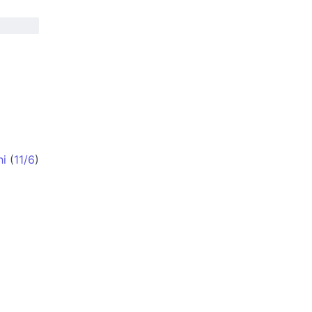
hi
(
11/6
)