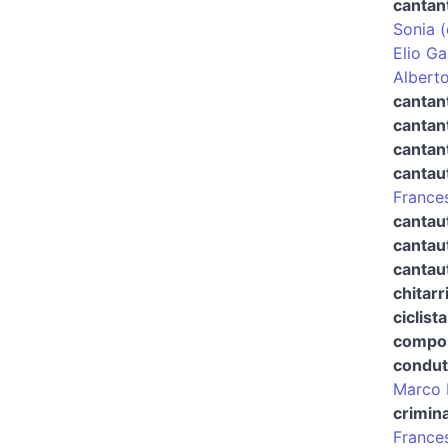
cantan
Sonia (
Elio Ga
Alberto
cantan
cantan
cantant
cantau
France
cantau
cantau
cantau
chitarr
ciclista
compos
condut
Marco 
crimin
France