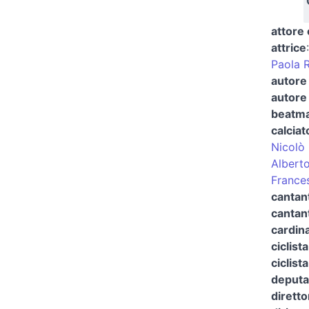
attore
attrice
Paola R
autore 
autore 
beatm
calciat
Nicolò
Albert
France
cantant
cantant
cardina
ciclista
ciclist
deputa
diretto