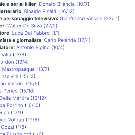
le e serial killer
:
Donato Bilancia
(
10/7
)
 letterario
:
Rinaldo Rinaldi
(
16/12
)
e personaggio televisivo
:
Gianfranco Vissani
(
22/11
)
er
:
Walter De Silva
(
27/2
)
tore
:
Luca Dal Fabbro
(
1/1
)
ista e giornalista
:
Carlo Pelanda
(
17/4
)
iatore
:
Antonio Pigino
(
10/4
)
 Villa
(
13/8
)
Bordon
(
13/4
)
o Mastropasqua
(
13/7
)
Inselvini
(
15/12
)
ino Valente
(
15/5
)
o Perico
(
15/10
)
Della Martira
(
16/12
)
pe Porrino
(
16/10
)
Ripa
(
17/1
)
co Volpati
(
19/8
)
 Cozzi
(
1/8
)
pe Bruscolotti
(
1/6
)