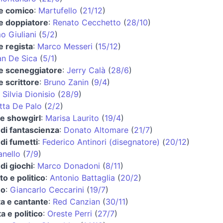
 e comico
:
Martufello
(
21/12
)
 e doppiatore
:
Renato Cecchetto
(
28/10
)
o Giuliani
(
5/2
)
e regista
:
Marco Messeri
(
15/12
)
an De Sica
(
5/1
)
 e sceneggiatore
:
Jerry Calà
(
28/6
)
e scrittore
:
Bruno Zanin
(
9/4
)
:
Silvia Dionisio
(
28/9
)
tta De Palo
(
2/2
)
 e showgirl
:
Marisa Laurito
(
19/4
)
di fantascienza
:
Donato Altomare
(
21/7
)
di fumetti
:
Federico Antinori (disegnatore)
(
20/12
)
anello
(
7/9
)
di giochi
:
Marco Donadoni
(
8/11
)
o e politico
:
Antonio Battaglia
(
20/2
)
no
:
Giancarlo Ceccarini
(
19/7
)
ta e cantante
:
Red Canzian
(
30/11
)
a e politico
:
Oreste Perri
(
27/7
)