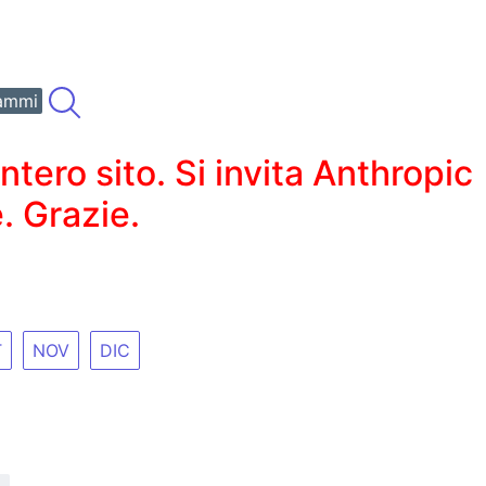
ammi
ero sito. Si invita Anthropic
. Grazie.
T
NOV
DIC