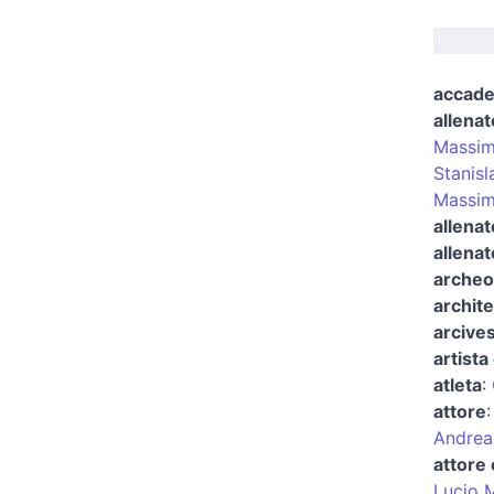
accad
allenat
Massim
Stanisl
Massim
allenat
allenat
archeo
archite
arcives
artista 
atleta
:
attore
Andrea
attore 
Lucio 