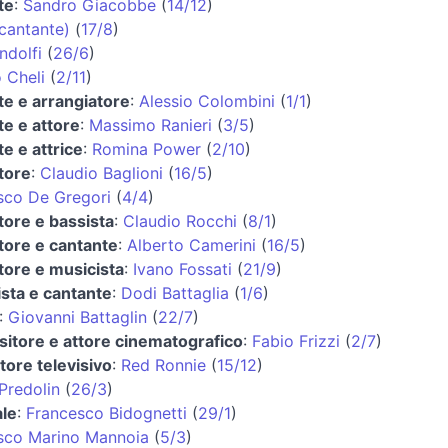
te
:
Sandro Giacobbe
(
14/12
)
cantante)
(
17/8
)
ndolfi
(
26/6
)
 Cheli
(
2/11
)
te e arrangiatore
:
Alessio Colombini
(
1/1
)
te e attore
:
Massimo Ranieri
(
3/5
)
e e attrice
:
Romina Power
(
2/10
)
tore
:
Claudio Baglioni
(
16/5
)
sco De Gregori
(
4/4
)
tore e bassista
:
Claudio Rocchi
(
8/1
)
tore e cantante
:
Alberto Camerini
(
16/5
)
tore e musicista
:
Ivano Fossati
(
21/9
)
ista e cantante
:
Dodi Battaglia
(
1/6
)
:
Giovanni Battaglin
(
22/7
)
itore e attore cinematografico
:
Fabio Frizzi
(
2/7
)
tore televisivo
:
Red Ronnie
(
15/12
)
Predolin
(
26/3
)
ale
:
Francesco Bidognetti
(
29/1
)
sco Marino Mannoia
(
5/3
)