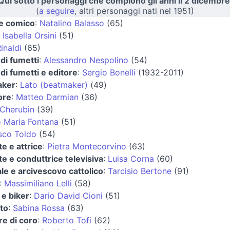
Qui sotto i personaggi che compiono gli anni il 2 dicembre
(
a seguire
, altri personaggi nati nel 1951)
 e comico
:
Natalino Balasso
(65)
:
Isabella Orsini
(51)
inaldi
(65)
di fumetti
:
Alessandro Nespolino
(54)
di fumetti e editore
:
Sergio Bonelli
(1932-2011)
aker
:
Lato (beatmaker)
(49)
ore
:
Matteo Darmian
(36)
 Cherubin
(39)
o Maria Fontana
(51)
sco Toldo
(54)
e e attrice
:
Pietra Montecorvino
(63)
e e conduttrice televisiva
:
Luisa Corna
(60)
le e arcivescovo cattolico
:
Tarcisio Bertone
(91)
:
Massimiliano Lelli
(58)
a e biker
:
Dario David Cioni
(51)
to
:
Sabina Rossa
(63)
re di coro
:
Roberto Tofi
(62)