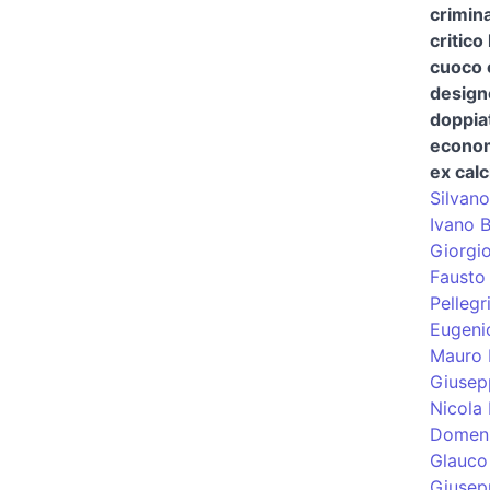
crimina
critico
cuoco 
design
doppia
econom
ex calc
Silvano
Ivano 
Giorgi
Fausto 
Pellegr
Eugeni
Mauro 
Giusep
Nicola 
Domeni
Glauco
Giusep