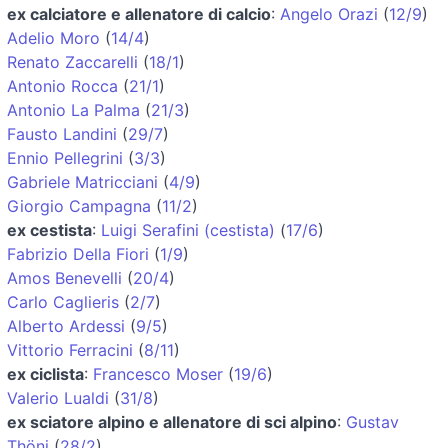
ex calciatore e allenatore di calcio
:
Angelo Orazi
(
12/9
)
Adelio Moro
(
14/4
)
Renato Zaccarelli
(
18/1
)
Antonio Rocca
(
21/1
)
Antonio La Palma
(
21/3
)
Fausto Landini
(
29/7
)
Ennio Pellegrini
(
3/3
)
Gabriele Matricciani
(
4/9
)
Giorgio Campagna
(
11/2
)
ex cestista
:
Luigi Serafini (cestista)
(
17/6
)
Fabrizio Della Fiori
(
1/9
)
Amos Benevelli
(
20/4
)
Carlo Caglieris
(
2/7
)
Alberto Ardessi
(
9/5
)
Vittorio Ferracini
(
8/11
)
ex ciclista
:
Francesco Moser
(
19/6
)
Valerio Lualdi
(
31/8
)
ex sciatore alpino e allenatore di sci alpino
:
Gustav
Thöni
(
28/2
)