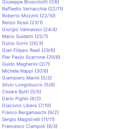
Giuseppe Bruscolotti
(
1/6
)
Raffaello Vernacchia
(
22/11
)
Roberto Mozzini
(
22/10
)
Renzo Rossi
(
23/1
)
Giorgio Valmassoi
(
24/4
)
Mario Guidetti
(
25/7
)
Duino Gorin
(
26/3
)
Gian Filippo Reali
(
29/6
)
Pier Paolo Scarrone
(
29/6
)
Guido Magherini
(
2/7
)
Michele Nappi
(
30/8
)
Giampiero Marini
(
5/2
)
Silvio Longobucco
(
5/6
)
Cesare Butti
(
5/5
)
Dario Pighin
(
6/2
)
Giacomo Libera
(
7/10
)
Franco Bergamaschi
(
9/2
)
Sergio Magistrelli
(
11/11
)
Francesco Ciampoli
(
8/3
)