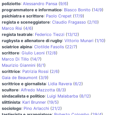
poliziotto
:
Alessandro Pansa
(
9/6
)
programmatore e informatico
:
Blasco Bonito
(
14/9
)
psichiatra e scrittore
:
Paolo Crepet
(
17/9
)
regista e sceneggiatore
:
Claudio Fragasso
(
2/10
)
Marco Risi
(
4/6
)
regista teatrale
:
Federico Tiezzi
(
13/12
)
rugbysta e allenatore di rugby
:
Vittorio Munari
(
1/10
)
sciatrice alpina
:
Clotilde Fasolis
(
22/7
)
scrittore
:
Giulio Leoni
(
12/8
)
Marco Di Tillo
(
14/7
)
Maurizio Giannini
(
6/1
)
scrittrice
:
Patrizia Rossi
(
2/6
)
Gaia de Beaumont
(
3/9
)
scrittrice e giornalista
:
Lidia Ravera
(
6/2
)
scultore
:
Alfredo Mazzotta
(
8/3
)
sindacalista e politico
:
Luigi Malabarba
(
8/12
)
slittinista
:
Karl Brunner
(
19/5
)
sociologo
:
Pino Arlacchi
(
21/2
)
tastierista e arrangiatore
:
Roberto Colombo
(
29/4
)