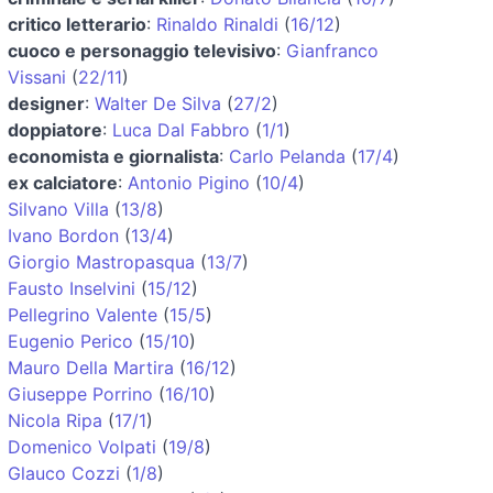
critico letterario
:
Rinaldo Rinaldi
(
16/12
)
cuoco e personaggio televisivo
:
Gianfranco
Vissani
(
22/11
)
designer
:
Walter De Silva
(
27/2
)
doppiatore
:
Luca Dal Fabbro
(
1/1
)
economista e giornalista
:
Carlo Pelanda
(
17/4
)
ex calciatore
:
Antonio Pigino
(
10/4
)
Silvano Villa
(
13/8
)
Ivano Bordon
(
13/4
)
Giorgio Mastropasqua
(
13/7
)
Fausto Inselvini
(
15/12
)
Pellegrino Valente
(
15/5
)
Eugenio Perico
(
15/10
)
Mauro Della Martira
(
16/12
)
Giuseppe Porrino
(
16/10
)
Nicola Ripa
(
17/1
)
Domenico Volpati
(
19/8
)
Glauco Cozzi
(
1/8
)