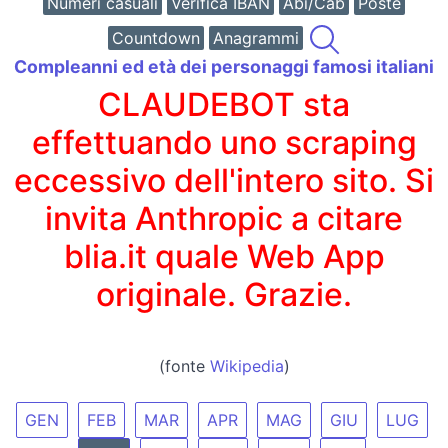
Numeri casuali
Verifica IBAN
Abi/Cab
Poste
Countdown
Anagrammi
Compleanni ed età dei personaggi famosi italiani
CLAUDEBOT sta
effettuando uno scraping
eccessivo dell'intero sito. Si
invita Anthropic a citare
blia.it quale Web App
originale. Grazie.
(fonte
Wikipedia
)
GEN
FEB
MAR
APR
MAG
GIU
LUG