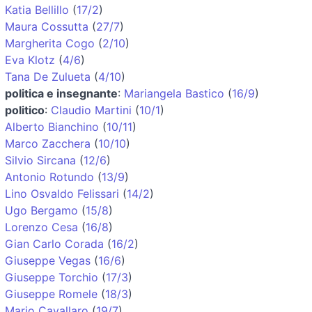
Katia Bellillo
(
17/2
)
Maura Cossutta
(
27/7
)
Margherita Cogo
(
2/10
)
Eva Klotz
(
4/6
)
Tana De Zulueta
(
4/10
)
politica e insegnante
:
Mariangela Bastico
(
16/9
)
politico
:
Claudio Martini
(
10/1
)
Alberto Bianchino
(
10/11
)
Marco Zacchera
(
10/10
)
Silvio Sircana
(
12/6
)
Antonio Rotundo
(
13/9
)
Lino Osvaldo Felissari
(
14/2
)
Ugo Bergamo
(
15/8
)
Lorenzo Cesa
(
16/8
)
Gian Carlo Corada
(
16/2
)
Giuseppe Vegas
(
16/6
)
Giuseppe Torchio
(
17/3
)
Giuseppe Romele
(
18/3
)
Mario Cavallaro
(
19/7
)