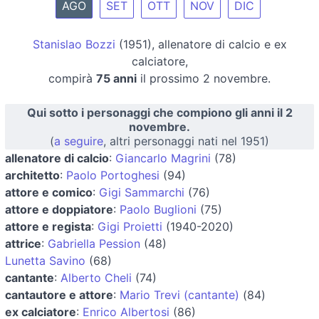
AGO
SET
OTT
NOV
DIC
Stanislao Bozzi
(1951), allenatore di calcio e ex
calciatore,
compirà
75 anni
il prossimo 2 novembre.
Qui sotto i personaggi che compiono gli anni il 2
novembre.
(
a seguire
, altri personaggi nati nel 1951)
allenatore di calcio
:
Giancarlo Magrini
(78)
architetto
:
Paolo Portoghesi
(94)
attore e comico
:
Gigi Sammarchi
(76)
attore e doppiatore
:
Paolo Buglioni
(75)
attore e regista
:
Gigi Proietti
(1940-2020)
attrice
:
Gabriella Pession
(48)
Lunetta Savino
(68)
cantante
:
Alberto Cheli
(74)
cantautore e attore
:
Mario Trevi (cantante)
(84)
ex calciatore
:
Enrico Albertosi
(86)