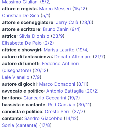
Massimo Giuliani
(
5/2
)
attore e regista
:
Marco Messeri
(
15/12
)
Christian De Sica
(
5/1
)
attore e sceneggiatore
:
Jerry Calà
(
28/6
)
attore e scrittore
:
Bruno Zanin
(
9/4
)
attrice
:
Silvia Dionisio
(
28/9
)
Elisabetta De Palo
(
2/2
)
attrice e showgirl
:
Marisa Laurito
(
19/4
)
autore di fantascienza
:
Donato Altomare
(
21/7
)
autore di fumetti
:
Federico Antinori
(disegnatore)
(
20/12
)
Lele Vianello
(
7/9
)
autore di giochi
:
Marco Donadoni
(
8/11
)
avvocato e politico
:
Antonio Battaglia
(
20/2
)
baritono
:
Giancarlo Ceccarini
(
19/7
)
bassista e cantante
:
Red Canzian
(
30/11
)
canoista e politico
:
Oreste Perri
(
27/7
)
cantante
:
Sandro Giacobbe
(
14/12
)
Sonia (cantante)
(
17/8
)