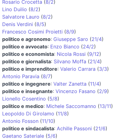
Rosario Crocetta
(
8/2
)
Lino Duilio
(
8/2
)
Salvatore Lauro
(
8/2
)
Denis Verdini
(
8/5
)
Francesco Cosimi Proietti
(
8/9
)
politico e agronomo
:
Giuseppe Saro
(
21/4
)
politico e avvocato
:
Enzo Bianco
(
24/2
)
politico e economista
:
Nicola Rossi
(
9/12
)
politico e giornalista
:
Silvano Moffa
(
21/4
)
politico e imprenditore
:
Valerio Carrara
(
3/3
)
Antonio Paravia
(
8/7
)
politico e ingegnere
:
Valter Zanetta
(
11/4
)
politico e insegnante
:
Vincenzo Fasano
(
2/9
)
Lionello Cosentino
(
5/8
)
politico e medico
:
Michele Saccomanno
(
13/11
)
Leopoldo Di Girolamo
(
11/8
)
Antonio Fosson
(
11/10
)
politico e sindacalista
:
Achille Passoni
(
21/6
)
Gaetano Sateriale
(
5/6
)