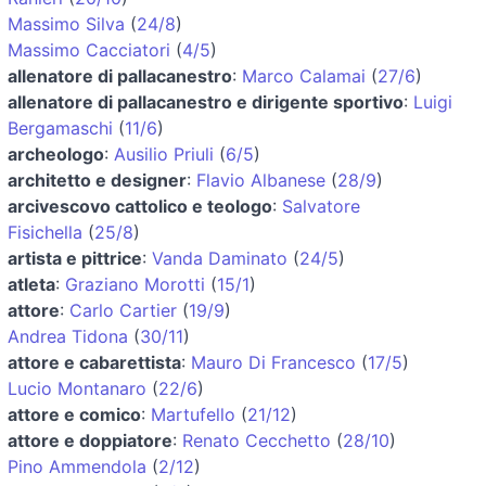
Massimo Silva
(
24/8
)
Massimo Cacciatori
(
4/5
)
allenatore di pallacanestro
:
Marco Calamai
(
27/6
)
allenatore di pallacanestro e dirigente sportivo
:
Luigi
Bergamaschi
(
11/6
)
archeologo
:
Ausilio Priuli
(
6/5
)
architetto e designer
:
Flavio Albanese
(
28/9
)
arcivescovo cattolico e teologo
:
Salvatore
Fisichella
(
25/8
)
artista e pittrice
:
Vanda Daminato
(
24/5
)
atleta
:
Graziano Morotti
(
15/1
)
attore
:
Carlo Cartier
(
19/9
)
Andrea Tidona
(
30/11
)
attore e cabarettista
:
Mauro Di Francesco
(
17/5
)
Lucio Montanaro
(
22/6
)
attore e comico
:
Martufello
(
21/12
)
attore e doppiatore
:
Renato Cecchetto
(
28/10
)
Pino Ammendola
(
2/12
)