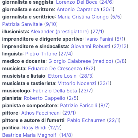
giornalista e saggista
:
Lorenzo Del Boca
(
24/6
)
giornalista e scrittore
:
Antonio Caprarica
(
30/1
)
giornalista e scrittrice
:
Maria Cristina Giongo
(
5/5
)
Patrizia Sanvitale
(
9/10
)
illusionista
:
Alexander (prestigiatore)
(
27/1
)
imprenditore e dirigente sportivo
:
Ivano Fanini
(
5/1
)
imprenditore e sindacalista
:
Giovanni Robusti
(
27/12
)
linguista
:
Pietro Trifone
(
27/4
)
medico e docente
:
Giorgio Calabrese (medico)
(
3/8
)
musicista
:
Eduardo De Crescenzo
(
8/2
)
musicista e liutaio
:
Ettore Losini
(
28/3
)
musicista e tastierista
:
Vittorio Nocenzi
(
23/1
)
musicologo
:
Fabrizio Della Seta
(
23/7
)
pianista
:
Roberto Cappello
(
2/5
)
pianista e compositore
:
Patrizio Fariselli
(
8/7
)
pittore
:
Athos Faccincani
(
29/1
)
pittore e autore di fumetti
:
Pablo Echaurren
(
22/1
)
politica
:
Rosy Bindi
(
12/2
)
Beatrice Maria Magnolfi
(
14/8
)