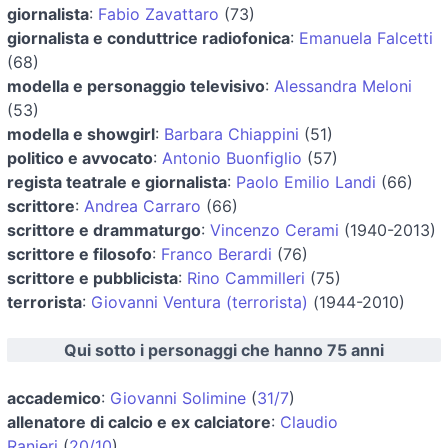
giornalista
:
Fabio Zavattaro
(73)
giornalista e conduttrice radiofonica
:
Emanuela Falcetti
(68)
modella e personaggio televisivo
:
Alessandra Meloni
(53)
modella e showgirl
:
Barbara Chiappini
(51)
politico e avvocato
:
Antonio Buonfiglio
(57)
regista teatrale e giornalista
:
Paolo Emilio Landi
(66)
scrittore
:
Andrea Carraro
(66)
scrittore e drammaturgo
:
Vincenzo Cerami
(1940-2013)
scrittore e filosofo
:
Franco Berardi
(76)
scrittore e pubblicista
:
Rino Cammilleri
(75)
terrorista
:
Giovanni Ventura (terrorista)
(1944-2010)
Qui sotto i personaggi che hanno 75 anni
accademico
:
Giovanni Solimine
(
31/7
)
allenatore di calcio e ex calciatore
:
Claudio
Ranieri
(
20/10
)