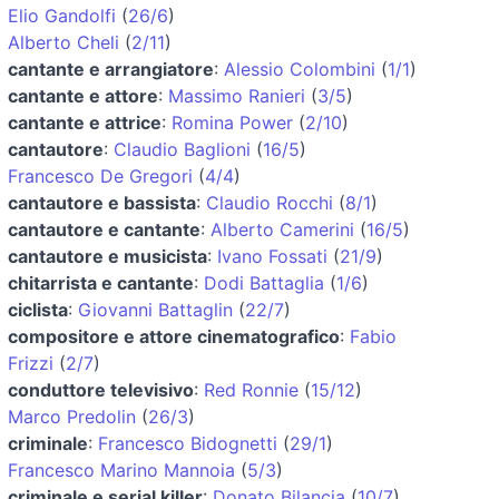
Elio Gandolfi
(
26/6
)
Alberto Cheli
(
2/11
)
cantante e arrangiatore
:
Alessio Colombini
(
1/1
)
cantante e attore
:
Massimo Ranieri
(
3/5
)
cantante e attrice
:
Romina Power
(
2/10
)
cantautore
:
Claudio Baglioni
(
16/5
)
Francesco De Gregori
(
4/4
)
cantautore e bassista
:
Claudio Rocchi
(
8/1
)
cantautore e cantante
:
Alberto Camerini
(
16/5
)
cantautore e musicista
:
Ivano Fossati
(
21/9
)
chitarrista e cantante
:
Dodi Battaglia
(
1/6
)
ciclista
:
Giovanni Battaglin
(
22/7
)
compositore e attore cinematografico
:
Fabio
Frizzi
(
2/7
)
conduttore televisivo
:
Red Ronnie
(
15/12
)
Marco Predolin
(
26/3
)
criminale
:
Francesco Bidognetti
(
29/1
)
Francesco Marino Mannoia
(
5/3
)
criminale e serial killer
:
Donato Bilancia
(
10/7
)