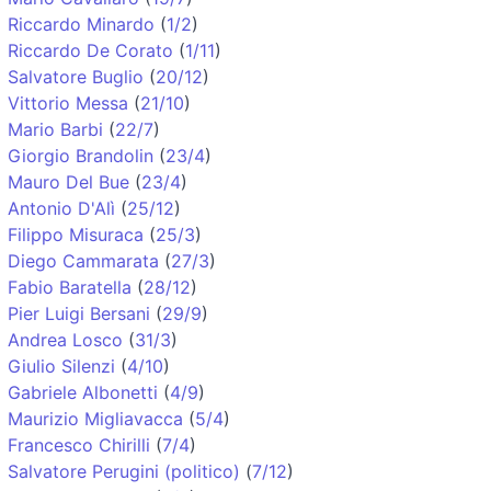
Riccardo Minardo
(
1/2
)
Riccardo De Corato
(
1/11
)
Salvatore Buglio
(
20/12
)
Vittorio Messa
(
21/10
)
Mario Barbi
(
22/7
)
Giorgio Brandolin
(
23/4
)
Mauro Del Bue
(
23/4
)
Antonio D'Alì
(
25/12
)
Filippo Misuraca
(
25/3
)
Diego Cammarata
(
27/3
)
Fabio Baratella
(
28/12
)
Pier Luigi Bersani
(
29/9
)
Andrea Losco
(
31/3
)
Giulio Silenzi
(
4/10
)
Gabriele Albonetti
(
4/9
)
Maurizio Migliavacca
(
5/4
)
Francesco Chirilli
(
7/4
)
Salvatore Perugini (politico)
(
7/12
)