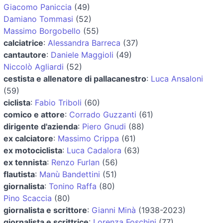
Giacomo Paniccia
(49)
Damiano Tommasi
(52)
Massimo Borgobello
(55)
calciatrice
:
Alessandra Barreca
(37)
cantautore
:
Daniele Maggioli
(49)
Niccolò Agliardi
(52)
cestista e allenatore di pallacanestro
:
Luca Ansaloni
(59)
ciclista
:
Fabio Triboli
(60)
comico e attore
:
Corrado Guzzanti
(61)
dirigente d'azienda
:
Piero Gnudi
(88)
ex calciatore
:
Massimo Crippa
(61)
ex motociclista
:
Luca Cadalora
(63)
ex tennista
:
Renzo Furlan
(56)
flautista
:
Manù Bandettini
(51)
giornalista
:
Tonino Raffa
(80)
Pino Scaccia
(80)
giornalista e scrittore
:
Gianni Minà
(1938-2023)
giornalista e scrittrice
:
Lorenza Foschini
(77)