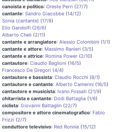
canoista e politico
:
Oreste Perri
(
27/7
)
cantante
:
Sandro Giacobbe
(
14/12
)
Sonia (cantante)
(
17/8
)
Elio Gandolfi
(
26/6
)
Alberto Cheli
(
2/11
)
cantante e arrangiatore
:
Alessio Colombini
(
1/1
)
cantante e attore
:
Massimo Ranieri
(
3/5
)
cantante e attrice
:
Romina Power
(
2/10
)
cantautore
:
Claudio Baglioni
(
16/5
)
Francesco De Gregori
(
4/4
)
cantautore e bassista
:
Claudio Rocchi
(
8/1
)
cantautore e cantante
:
Alberto Camerini
(
16/5
)
cantautore e musicista
:
Ivano Fossati
(
21/9
)
chitarrista e cantante
:
Dodi Battaglia
(
1/6
)
ciclista
:
Giovanni Battaglin
(
22/7
)
compositore e attore cinematografico
:
Fabio
Frizzi
(
2/7
)
conduttore televisivo
:
Red Ronnie
(
15/12
)