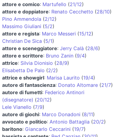
attore e comico
:
Martufello
(
21/12
)
attore e doppiatore
:
Renato Cecchetto
(
28/10
)
Pino Ammendola
(
2/12
)
Massimo Giuliani
(
5/2
)
attore e regista
:
Marco Messeri
(
15/12
)
Christian De Sica
(
5/1
)
attore e sceneggiatore
:
Jerry Calà
(
28/6
)
attore e scrittore
:
Bruno Zanin
(
9/4
)
attrice
:
Silvia Dionisio
(
28/9
)
Elisabetta De Palo
(
2/2
)
attrice e showgirl
:
Marisa Laurito
(
19/4
)
autore di fantascienza
:
Donato Altomare
(
21/7
)
autore di fumetti
:
Federico Antinori
(disegnatore)
(
20/12
)
Lele Vianello
(
7/9
)
autore di giochi
:
Marco Donadoni
(
8/11
)
avvocato e politico
:
Antonio Battaglia
(
20/2
)
baritono
:
Giancarlo Ceccarini
(
19/7
)
bassista e cantante
:
Red Canzian
(
30/11
)