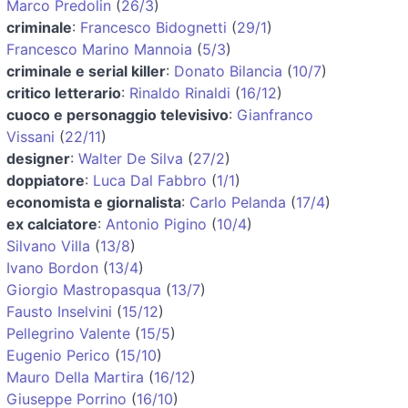
Marco Predolin
(
26/3
)
criminale
:
Francesco Bidognetti
(
29/1
)
Francesco Marino Mannoia
(
5/3
)
criminale e serial killer
:
Donato Bilancia
(
10/7
)
critico letterario
:
Rinaldo Rinaldi
(
16/12
)
cuoco e personaggio televisivo
:
Gianfranco
Vissani
(
22/11
)
designer
:
Walter De Silva
(
27/2
)
doppiatore
:
Luca Dal Fabbro
(
1/1
)
economista e giornalista
:
Carlo Pelanda
(
17/4
)
ex calciatore
:
Antonio Pigino
(
10/4
)
Silvano Villa
(
13/8
)
Ivano Bordon
(
13/4
)
Giorgio Mastropasqua
(
13/7
)
Fausto Inselvini
(
15/12
)
Pellegrino Valente
(
15/5
)
Eugenio Perico
(
15/10
)
Mauro Della Martira
(
16/12
)
Giuseppe Porrino
(
16/10
)