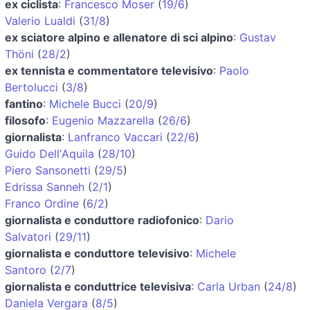
ex ciclista
:
Francesco Moser
(
19/6
)
Valerio Lualdi
(
31/8
)
ex sciatore alpino e allenatore di sci alpino
:
Gustav
Thöni
(
28/2
)
ex tennista e commentatore televisivo
:
Paolo
Bertolucci
(
3/8
)
fantino
:
Michele Bucci
(
20/9
)
filosofo
:
Eugenio Mazzarella
(
26/6
)
giornalista
:
Lanfranco Vaccari
(
22/6
)
Guido Dell'Aquila
(
28/10
)
Piero Sansonetti
(
29/5
)
Edrissa Sanneh
(
2/1
)
Franco Ordine
(
6/2
)
giornalista e conduttore radiofonico
:
Dario
Salvatori
(
29/11
)
giornalista e conduttore televisivo
:
Michele
Santoro
(
2/7
)
giornalista e conduttrice televisiva
:
Carla Urban
(
24/8
)
Daniela Vergara
(
8/5
)