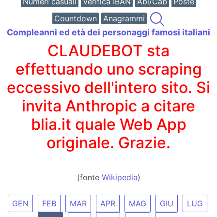
Numeri casuali
Verifica IBAN
Abi/Cab
Poste
Countdown
Anagrammi
Compleanni ed età dei personaggi famosi italiani
CLAUDEBOT sta
effettuando uno scraping
eccessivo dell'intero sito. Si
invita Anthropic a citare
blia.it quale Web App
originale. Grazie.
(fonte
Wikipedia
)
GEN
FEB
MAR
APR
MAG
GIU
LUG