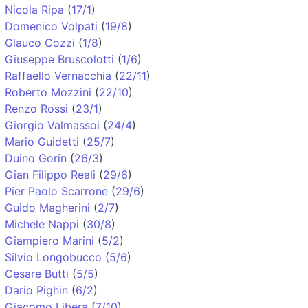
Nicola Ripa
(
17/1
)
Domenico Volpati
(
19/8
)
Glauco Cozzi
(
1/8
)
Giuseppe Bruscolotti
(
1/6
)
Raffaello Vernacchia
(
22/11
)
Roberto Mozzini
(
22/10
)
Renzo Rossi
(
23/1
)
Giorgio Valmassoi
(
24/4
)
Mario Guidetti
(
25/7
)
Duino Gorin
(
26/3
)
Gian Filippo Reali
(
29/6
)
Pier Paolo Scarrone
(
29/6
)
Guido Magherini
(
2/7
)
Michele Nappi
(
30/8
)
Giampiero Marini
(
5/2
)
Silvio Longobucco
(
5/6
)
Cesare Butti
(
5/5
)
Dario Pighin
(
6/2
)
Giacomo Libera
(
7/10
)