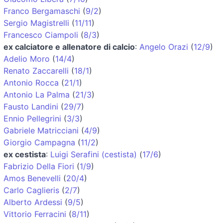
Franco Bergamaschi
(
9/2
)
Sergio Magistrelli
(
11/11
)
Francesco Ciampoli
(
8/3
)
ex calciatore e allenatore di calcio
:
Angelo Orazi
(
12/9
)
Adelio Moro
(
14/4
)
Renato Zaccarelli
(
18/1
)
Antonio Rocca
(
21/1
)
Antonio La Palma
(
21/3
)
Fausto Landini
(
29/7
)
Ennio Pellegrini
(
3/3
)
Gabriele Matricciani
(
4/9
)
Giorgio Campagna
(
11/2
)
ex cestista
:
Luigi Serafini (cestista)
(
17/6
)
Fabrizio Della Fiori
(
1/9
)
Amos Benevelli
(
20/4
)
Carlo Caglieris
(
2/7
)
Alberto Ardessi
(
9/5
)
Vittorio Ferracini
(
8/11
)