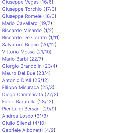
Giuseppe Vegas
(
16/6
)
Giuseppe Torchio
(
17/3
)
Giuseppe Romele
(
18/3
)
Mario Cavallaro
(
19/7
)
Riccardo Minardo
(
1/2
)
Riccardo De Corato
(
1/11
)
Salvatore Buglio
(
20/12
)
Vittorio Messa
(
21/10
)
Mario Barbi
(
22/7
)
Giorgio Brandolin
(
23/4
)
Mauro Del Bue
(
23/4
)
Antonio D'Alì
(
25/12
)
Filippo Misuraca
(
25/3
)
Diego Cammarata
(
27/3
)
Fabio Baratella
(
28/12
)
Pier Luigi Bersani
(
29/9
)
Andrea Losco
(
31/3
)
Giulio Silenzi
(
4/10
)
Gabriele Albonetti
(
4/9
)