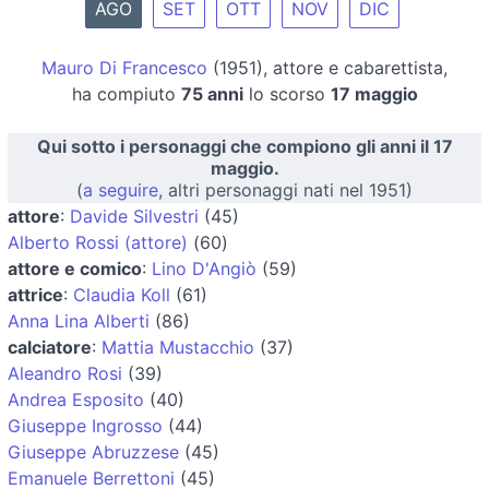
AGO
SET
OTT
NOV
DIC
Mauro Di Francesco
(1951), attore e cabarettista,
ha compiuto
75 anni
lo scorso
17 maggio
Qui sotto i personaggi che compiono gli anni il 17
maggio.
(
a seguire
, altri personaggi nati nel 1951)
attore
:
Davide Silvestri
(45)
Alberto Rossi (attore)
(60)
attore e comico
:
Lino D'Angiò
(59)
attrice
:
Claudia Koll
(61)
Anna Lina Alberti
(86)
calciatore
:
Mattia Mustacchio
(37)
Aleandro Rosi
(39)
Andrea Esposito
(40)
Giuseppe Ingrosso
(44)
Giuseppe Abruzzese
(45)
Emanuele Berrettoni
(45)