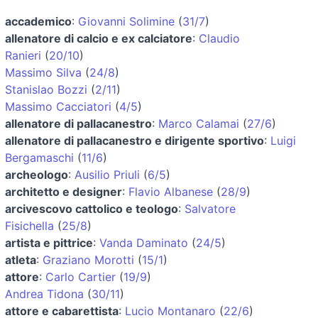
accademico
:
Giovanni Solimine
(
31/7
)
allenatore di calcio e ex calciatore
:
Claudio
Ranieri
(
20/10
)
Massimo Silva
(
24/8
)
Stanislao Bozzi
(
2/11
)
Massimo Cacciatori
(
4/5
)
allenatore di pallacanestro
:
Marco Calamai
(
27/6
)
allenatore di pallacanestro e dirigente sportivo
:
Luigi
Bergamaschi
(
11/6
)
archeologo
:
Ausilio Priuli
(
6/5
)
architetto e designer
:
Flavio Albanese
(
28/9
)
arcivescovo cattolico e teologo
:
Salvatore
Fisichella
(
25/8
)
artista e pittrice
:
Vanda Daminato
(
24/5
)
atleta
:
Graziano Morotti
(
15/1
)
attore
:
Carlo Cartier
(
19/9
)
Andrea Tidona
(
30/11
)
attore e cabarettista
:
Lucio Montanaro
(
22/6
)