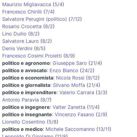
Maurizio Migliavacca
(
5/4
)
Francesco Chirilli
(
7/4
)
Salvatore Perugini (politico)
(
7/12
)
Rosario Crocetta
(
8/2
)
Lino Duilio
(
8/2
)
Salvatore Lauro
(
8/2
)
Denis Verdini
(
8/5
)
Francesco Cosimi Proietti
(
8/9
)
politico e agronomo
:
Giuseppe Saro
(
21/4
)
politico e avvocato
:
Enzo Bianco
(
24/2
)
politico e economista
:
Nicola Rossi
(
9/12
)
politico e giornalista
:
Silvano Moffa
(
21/4
)
politico e imprenditore
:
Valerio Carrara
(
3/3
)
Antonio Paravia
(
8/7
)
politico e ingegnere
:
Valter Zanetta
(
11/4
)
politico e insegnante
:
Vincenzo Fasano
(
2/9
)
Lionello Cosentino
(
5/8
)
politico e medico
:
Michele Saccomanno
(
13/11
)
Leopoldo Di Girolamo
(
11/8
)