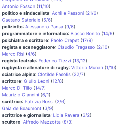
Antonio Fosson
(
11/10
)
politico e sindacalista
:
Achille Passoni
(
21/6
)
Gaetano Sateriale
(
5/6
)
poliziotto
:
Alessandro Pansa
(
9/6
)
programmatore e informatico
:
Blasco Bonito
(
14/9
)
psichiatra e scrittore
:
Paolo Crepet
(
17/9
)
regista e sceneggiatore
:
Claudio Fragasso
(
2/10
)
Marco Risi
(
4/6
)
regista teatrale
:
Federico Tiezzi
(
13/12
)
rugbysta e allenatore di rugby
:
Vittorio Munari
(
1/10
)
sciatrice alpina
:
Clotilde Fasolis
(
22/7
)
scrittore
:
Giulio Leoni
(
12/8
)
Marco Di Tillo
(
14/7
)
Maurizio Giannini
(
6/1
)
scrittrice
:
Patrizia Rossi
(
2/6
)
Gaia de Beaumont
(
3/9
)
scrittrice e giornalista
:
Lidia Ravera
(
6/2
)
scultore
:
Alfredo Mazzotta
(
8/3
)