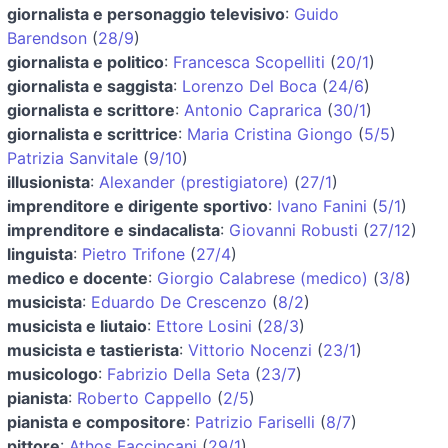
giornalista e personaggio televisivo
:
Guido
Barendson
(
28/9
)
giornalista e politico
:
Francesca Scopelliti
(
20/1
)
giornalista e saggista
:
Lorenzo Del Boca
(
24/6
)
giornalista e scrittore
:
Antonio Caprarica
(
30/1
)
giornalista e scrittrice
:
Maria Cristina Giongo
(
5/5
)
Patrizia Sanvitale
(
9/10
)
illusionista
:
Alexander (prestigiatore)
(
27/1
)
imprenditore e dirigente sportivo
:
Ivano Fanini
(
5/1
)
imprenditore e sindacalista
:
Giovanni Robusti
(
27/12
)
linguista
:
Pietro Trifone
(
27/4
)
medico e docente
:
Giorgio Calabrese (medico)
(
3/8
)
musicista
:
Eduardo De Crescenzo
(
8/2
)
musicista e liutaio
:
Ettore Losini
(
28/3
)
musicista e tastierista
:
Vittorio Nocenzi
(
23/1
)
musicologo
:
Fabrizio Della Seta
(
23/7
)
pianista
:
Roberto Cappello
(
2/5
)
pianista e compositore
:
Patrizio Fariselli
(
8/7
)
pittore
:
Athos Faccincani
(
29/1
)