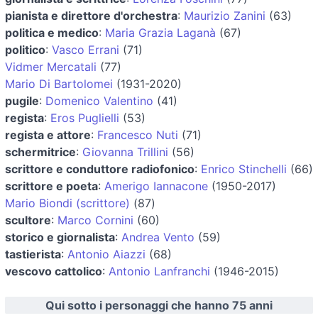
pianista e direttore d'orchestra
:
Maurizio Zanini
(63)
politica e medico
:
Maria Grazia Laganà
(67)
politico
:
Vasco Errani
(71)
Vidmer Mercatali
(77)
Mario Di Bartolomei
(1931-2020)
pugile
:
Domenico Valentino
(41)
regista
:
Eros Puglielli
(53)
regista e attore
:
Francesco Nuti
(71)
schermitrice
:
Giovanna Trillini
(56)
scrittore e conduttore radiofonico
:
Enrico Stinchelli
(66)
scrittore e poeta
:
Amerigo Iannacone
(1950-2017)
Mario Biondi (scrittore)
(87)
scultore
:
Marco Cornini
(60)
storico e giornalista
:
Andrea Vento
(59)
tastierista
:
Antonio Aiazzi
(68)
vescovo cattolico
:
Antonio Lanfranchi
(1946-2015)
Qui sotto i personaggi che hanno 75 anni