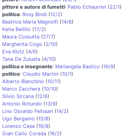
pittore e autore di fumetti
:
Pablo Echaurren
(
22/1
)
politica
:
Rosy Bindi
(
12/2
)
Beatrice Maria Magnolfi
(
14/8
)
Katia Bellillo
(
17/2
)
Maura Cossutta
(
27/7
)
Margherita Cogo
(
2/10
)
Eva Klotz
(
4/6
)
Tana De Zulueta
(
4/10
)
politica e insegnante
:
Mariangela Bastico
(
16/9
)
politico
:
Claudio Martini
(
10/1
)
Alberto Bianchino
(
10/11
)
Marco Zacchera
(
10/10
)
Silvio Sircana
(
12/6
)
Antonio Rotundo
(
13/9
)
Lino Osvaldo Felissari
(
14/2
)
Ugo Bergamo
(
15/8
)
Lorenzo Cesa
(
16/8
)
Gian Carlo Corada
(
16/2
)