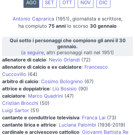
AGO
SET
OTT
NOV
DIC
Antonio Caprarica
(1951), giornalista e scrittore,
ha compiuto
75 anni
lo scorso
30 gennaio
Qui sotto i personaggi che compiono gli anni il 30
gennaio.
(
a seguire
, altri personaggi nati nel 1951)
allenatore di calcio
:
Nevio Orlandi
(72)
allenatore di calcio e ex calciatore
:
Francesco
Cuccovillo
(64)
arbitro di calcio
:
Cosimo Bolognino
(67)
attrice e doppiatrice
:
Liù Bosisio
(90)
calciatore
:
Marco Quadrini
(47)
Cristian Brocchi
(50)
Luigi Sartor
(51)
cantante e conduttrice televisiva
:
Franca Lai
(73)
cantante lirica e attrice
:
Luciana Palombi
(1936-2019)
cardinale e arcivescovo cattolico
:
Giovanni Battista Re