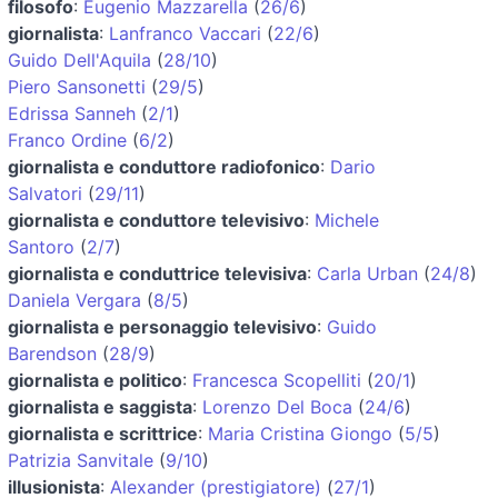
filosofo
:
Eugenio Mazzarella
(
26/6
)
giornalista
:
Lanfranco Vaccari
(
22/6
)
Guido Dell'Aquila
(
28/10
)
Piero Sansonetti
(
29/5
)
Edrissa Sanneh
(
2/1
)
Franco Ordine
(
6/2
)
giornalista e conduttore radiofonico
:
Dario
Salvatori
(
29/11
)
giornalista e conduttore televisivo
:
Michele
Santoro
(
2/7
)
giornalista e conduttrice televisiva
:
Carla Urban
(
24/8
)
Daniela Vergara
(
8/5
)
giornalista e personaggio televisivo
:
Guido
Barendson
(
28/9
)
giornalista e politico
:
Francesca Scopelliti
(
20/1
)
giornalista e saggista
:
Lorenzo Del Boca
(
24/6
)
giornalista e scrittrice
:
Maria Cristina Giongo
(
5/5
)
Patrizia Sanvitale
(
9/10
)
illusionista
:
Alexander (prestigiatore)
(
27/1
)