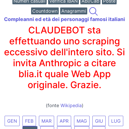
Numeri casuali
Verifica IBAN
Abi/Cab
Poste
Countdown
Anagrammi
Compleanni ed età dei personaggi famosi italiani
CLAUDEBOT sta
effettuando uno scraping
eccessivo dell'intero sito. Si
invita Anthropic a citare
blia.it quale Web App
originale. Grazie.
(fonte
Wikipedia
)
GEN
FEB
MAR
APR
MAG
GIU
LUG