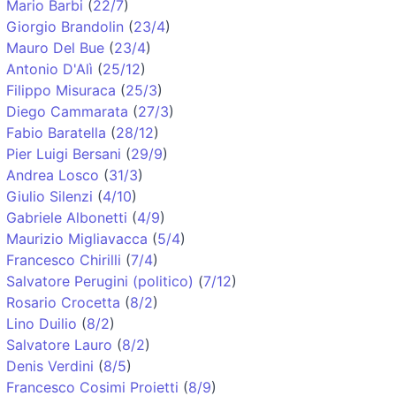
Mario Barbi
(
22/7
)
Giorgio Brandolin
(
23/4
)
Mauro Del Bue
(
23/4
)
Antonio D'Alì
(
25/12
)
Filippo Misuraca
(
25/3
)
Diego Cammarata
(
27/3
)
Fabio Baratella
(
28/12
)
Pier Luigi Bersani
(
29/9
)
Andrea Losco
(
31/3
)
Giulio Silenzi
(
4/10
)
Gabriele Albonetti
(
4/9
)
Maurizio Migliavacca
(
5/4
)
Francesco Chirilli
(
7/4
)
Salvatore Perugini (politico)
(
7/12
)
Rosario Crocetta
(
8/2
)
Lino Duilio
(
8/2
)
Salvatore Lauro
(
8/2
)
Denis Verdini
(
8/5
)
Francesco Cosimi Proietti
(
8/9
)