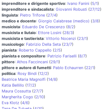
imprenditore e dirigente sportivo
:
Ivano Fanini
(
5/1
)
imprenditore e sindacalista
:
Giovanni Robusti
(
27/12
)
linguista
:
Pietro Trifone
(
27/4
)
medico e docente
:
Giorgio Calabrese (medico)
(
3/8
)
musicista
:
Eduardo De Crescenzo
(
8/2
)
musicista e liutaio
:
Ettore Losini
(
28/3
)
musicista e tastierista
:
Vittorio Nocenzi
(
23/1
)
musicologo
:
Fabrizio Della Seta
(
23/7
)
pianista
:
Roberto Cappello
(
2/5
)
pianista e compositore
:
Patrizio Fariselli
(
8/7
)
pittore
:
Athos Faccincani
(
29/1
)
pittore e autore di fumetti
:
Pablo Echaurren
(
22/1
)
politica
:
Rosy Bindi
(
12/2
)
Beatrice Maria Magnolfi
(
14/8
)
Katia Bellillo
(
17/2
)
Maura Cossutta
(
27/7
)
Margherita Cogo
(
2/10
)
Eva Klotz
(
4/6
)
Tana De Zulueta
(
4/10
)