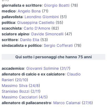
giornalista e scrittore
:
Giorgio Boatti
(78)
medico
:
Angelo Bona
(71)
pallavolista
:
Leondino Giombini
(51)
politica
:
Giuseppina Castiello
(55)
scacchista
:
Carlo D'Amore
(62)
sciatore alpino
:
Davide Simoncelli
(47)
scrittore
:
Danilo Elia
(53)
sindacalista e politico
:
Sergio Cofferati
(78)
Qui sotto i personaggi che hanno 75 anni
accademico
:
Giovanni Solimine
(
31/7
)
allenatore di calcio e ex calciatore
:
Claudio
Ranieri
(
20/10
)
Massimo Silva
(
24/8
)
Stanislao Bozzi
(
2/11
)
Massimo Cacciatori
(
4/5
)
allenatore di pallacanestro
:
Marco Calamai
(
27/6
)