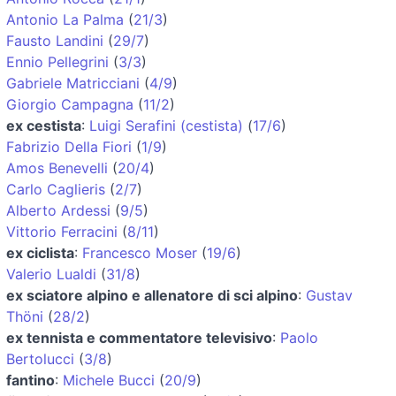
Antonio La Palma
(
21/3
)
Fausto Landini
(
29/7
)
Ennio Pellegrini
(
3/3
)
Gabriele Matricciani
(
4/9
)
Giorgio Campagna
(
11/2
)
ex cestista
:
Luigi Serafini (cestista)
(
17/6
)
Fabrizio Della Fiori
(
1/9
)
Amos Benevelli
(
20/4
)
Carlo Caglieris
(
2/7
)
Alberto Ardessi
(
9/5
)
Vittorio Ferracini
(
8/11
)
ex ciclista
:
Francesco Moser
(
19/6
)
Valerio Lualdi
(
31/8
)
ex sciatore alpino e allenatore di sci alpino
:
Gustav
Thöni
(
28/2
)
ex tennista e commentatore televisivo
:
Paolo
Bertolucci
(
3/8
)
fantino
:
Michele Bucci
(
20/9
)