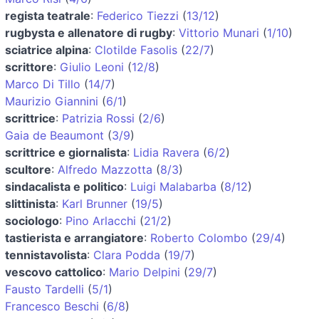
regista teatrale
:
Federico Tiezzi
(
13/12
)
rugbysta e allenatore di rugby
:
Vittorio Munari
(
1/10
)
sciatrice alpina
:
Clotilde Fasolis
(
22/7
)
scrittore
:
Giulio Leoni
(
12/8
)
Marco Di Tillo
(
14/7
)
Maurizio Giannini
(
6/1
)
scrittrice
:
Patrizia Rossi
(
2/6
)
Gaia de Beaumont
(
3/9
)
scrittrice e giornalista
:
Lidia Ravera
(
6/2
)
scultore
:
Alfredo Mazzotta
(
8/3
)
sindacalista e politico
:
Luigi Malabarba
(
8/12
)
slittinista
:
Karl Brunner
(
19/5
)
sociologo
:
Pino Arlacchi
(
21/2
)
tastierista e arrangiatore
:
Roberto Colombo
(
29/4
)
tennistavolista
:
Clara Podda
(
19/7
)
vescovo cattolico
:
Mario Delpini
(
29/7
)
Fausto Tardelli
(
5/1
)
Francesco Beschi
(
6/8
)