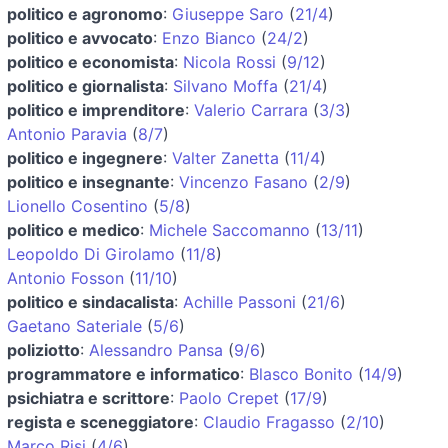
politico e agronomo
:
Giuseppe Saro
(
21/4
)
politico e avvocato
:
Enzo Bianco
(
24/2
)
politico e economista
:
Nicola Rossi
(
9/12
)
politico e giornalista
:
Silvano Moffa
(
21/4
)
politico e imprenditore
:
Valerio Carrara
(
3/3
)
Antonio Paravia
(
8/7
)
politico e ingegnere
:
Valter Zanetta
(
11/4
)
politico e insegnante
:
Vincenzo Fasano
(
2/9
)
Lionello Cosentino
(
5/8
)
politico e medico
:
Michele Saccomanno
(
13/11
)
Leopoldo Di Girolamo
(
11/8
)
Antonio Fosson
(
11/10
)
politico e sindacalista
:
Achille Passoni
(
21/6
)
Gaetano Sateriale
(
5/6
)
poliziotto
:
Alessandro Pansa
(
9/6
)
programmatore e informatico
:
Blasco Bonito
(
14/9
)
psichiatra e scrittore
:
Paolo Crepet
(
17/9
)
regista e sceneggiatore
:
Claudio Fragasso
(
2/10
)
Marco Risi
(
4/6
)