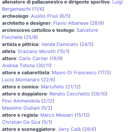
allenatore di pallacanestro e dirigente sportivo
:
Luigi
Bergamaschi
(
11/6
)
archeologo
:
Ausilio Priuli
(
6/5
)
architetto e designer
:
Flavio Albanese
(
28/9
)
arcivescovo cattolico e teologo
:
Salvatore
Fisichella
(
25/8
)
artista e pittrice
:
Vanda Daminato
(
24/5
)
atleta
:
Graziano Morotti
(
15/1
)
attore
:
Carlo Cartier
(
19/9
)
Andrea Tidona
(
30/11
)
attore e cabarettista
:
Mauro Di Francesco
(
17/5
)
Lucio Montanaro
(
22/6
)
attore e comico
:
Martufello
(
21/12
)
attore e doppiatore
:
Renato Cecchetto
(
28/10
)
Pino Ammendola
(
2/12
)
Massimo Giuliani
(
5/2
)
attore e regista
:
Marco Messeri
(
15/12
)
Christian De Sica
(
5/1
)
attore e sceneggiatore
:
Jerry Calà
(
28/6
)