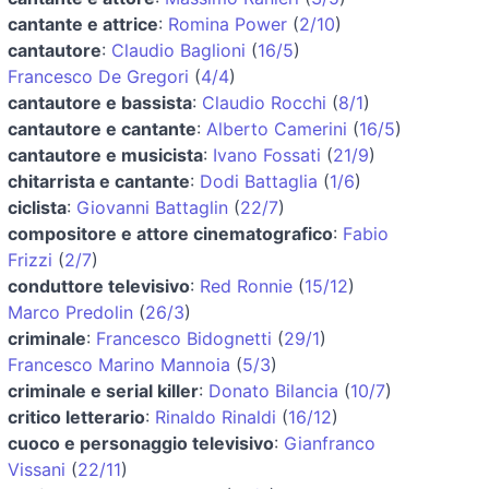
cantante e attrice
:
Romina Power
(
2/10
)
cantautore
:
Claudio Baglioni
(
16/5
)
Francesco De Gregori
(
4/4
)
cantautore e bassista
:
Claudio Rocchi
(
8/1
)
cantautore e cantante
:
Alberto Camerini
(
16/5
)
cantautore e musicista
:
Ivano Fossati
(
21/9
)
chitarrista e cantante
:
Dodi Battaglia
(
1/6
)
ciclista
:
Giovanni Battaglin
(
22/7
)
compositore e attore cinematografico
:
Fabio
Frizzi
(
2/7
)
conduttore televisivo
:
Red Ronnie
(
15/12
)
Marco Predolin
(
26/3
)
criminale
:
Francesco Bidognetti
(
29/1
)
Francesco Marino Mannoia
(
5/3
)
criminale e serial killer
:
Donato Bilancia
(
10/7
)
critico letterario
:
Rinaldo Rinaldi
(
16/12
)
cuoco e personaggio televisivo
:
Gianfranco
Vissani
(
22/11
)