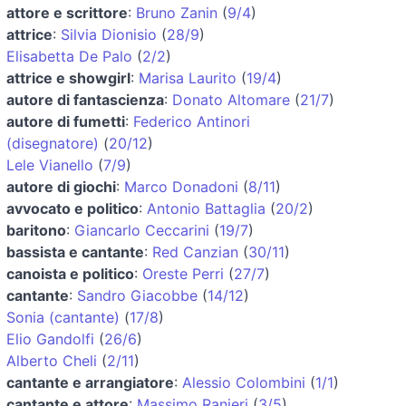
attore e scrittore
:
Bruno Zanin
(
9/4
)
attrice
:
Silvia Dionisio
(
28/9
)
Elisabetta De Palo
(
2/2
)
attrice e showgirl
:
Marisa Laurito
(
19/4
)
autore di fantascienza
:
Donato Altomare
(
21/7
)
autore di fumetti
:
Federico Antinori
(disegnatore)
(
20/12
)
Lele Vianello
(
7/9
)
autore di giochi
:
Marco Donadoni
(
8/11
)
avvocato e politico
:
Antonio Battaglia
(
20/2
)
baritono
:
Giancarlo Ceccarini
(
19/7
)
bassista e cantante
:
Red Canzian
(
30/11
)
canoista e politico
:
Oreste Perri
(
27/7
)
cantante
:
Sandro Giacobbe
(
14/12
)
Sonia (cantante)
(
17/8
)
Elio Gandolfi
(
26/6
)
Alberto Cheli
(
2/11
)
cantante e arrangiatore
:
Alessio Colombini
(
1/1
)
cantante e attore
:
Massimo Ranieri
(
3/5
)