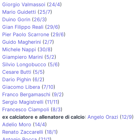
Giorgio Valmassoi
(
24/4
)
Mario Guidetti
(
25/7
)
Duino Gorin
(
26/3
)
Gian Filippo Reali
(
29/6
)
Pier Paolo Scarrone
(
29/6
)
Guido Magherini
(
2/7
)
Michele Nappi
(
30/8
)
Giampiero Marini
(
5/2
)
Silvio Longobucco
(
5/6
)
Cesare Butti
(
5/5
)
Dario Pighin
(
6/2
)
Giacomo Libera
(
7/10
)
Franco Bergamaschi
(
9/2
)
Sergio Magistrelli
(
11/11
)
Francesco Ciampoli
(
8/3
)
ex calciatore e allenatore di calcio
:
Angelo Orazi
(
12/9
)
Adelio Moro
(
14/4
)
Renato Zaccarelli
(
18/1
)
Antonio Rocca
(
21/1
)