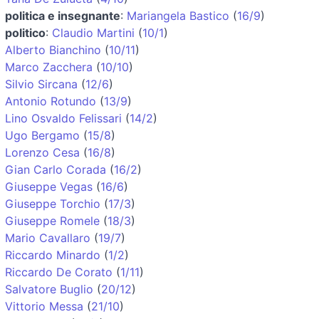
politica e insegnante
:
Mariangela Bastico
(
16/9
)
politico
:
Claudio Martini
(
10/1
)
Alberto Bianchino
(
10/11
)
Marco Zacchera
(
10/10
)
Silvio Sircana
(
12/6
)
Antonio Rotundo
(
13/9
)
Lino Osvaldo Felissari
(
14/2
)
Ugo Bergamo
(
15/8
)
Lorenzo Cesa
(
16/8
)
Gian Carlo Corada
(
16/2
)
Giuseppe Vegas
(
16/6
)
Giuseppe Torchio
(
17/3
)
Giuseppe Romele
(
18/3
)
Mario Cavallaro
(
19/7
)
Riccardo Minardo
(
1/2
)
Riccardo De Corato
(
1/11
)
Salvatore Buglio
(
20/12
)
Vittorio Messa
(
21/10
)