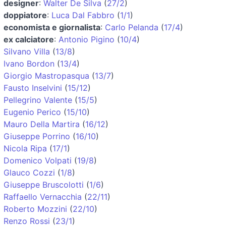
designer
:
Walter De Silva
(
27/2
)
doppiatore
:
Luca Dal Fabbro
(
1/1
)
economista e giornalista
:
Carlo Pelanda
(
17/4
)
ex calciatore
:
Antonio Pigino
(
10/4
)
Silvano Villa
(
13/8
)
Ivano Bordon
(
13/4
)
Giorgio Mastropasqua
(
13/7
)
Fausto Inselvini
(
15/12
)
Pellegrino Valente
(
15/5
)
Eugenio Perico
(
15/10
)
Mauro Della Martira
(
16/12
)
Giuseppe Porrino
(
16/10
)
Nicola Ripa
(
17/1
)
Domenico Volpati
(
19/8
)
Glauco Cozzi
(
1/8
)
Giuseppe Bruscolotti
(
1/6
)
Raffaello Vernacchia
(
22/11
)
Roberto Mozzini
(
22/10
)
Renzo Rossi
(
23/1
)