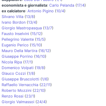
economista e giornalista
:
Carlo Pelanda
(
17/4
)
ex calciatore
:
Antonio Pigino
(
10/4
)
Silvano Villa
(
13/8
)
Ivano Bordon
(
13/4
)
Giorgio Mastropasqua
(
13/7
)
Fausto Inselvini
(
15/12
)
Pellegrino Valente
(
15/5
)
Eugenio Perico
(
15/10
)
Mauro Della Martira
(
16/12
)
Giuseppe Porrino
(
16/10
)
Nicola Ripa
(
17/1
)
Domenico Volpati
(
19/8
)
Glauco Cozzi
(
1/8
)
Giuseppe Bruscolotti
(
1/6
)
Raffaello Vernacchia
(
22/11
)
Roberto Mozzini
(
22/10
)
Renzo Rossi
(
23/1
)
Giorgio Valmassoi
(
24/4
)