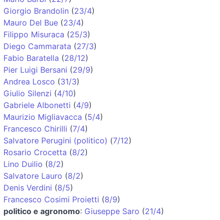
Giorgio Brandolin
(
23/4
)
Mauro Del Bue
(
23/4
)
Filippo Misuraca
(
25/3
)
Diego Cammarata
(
27/3
)
Fabio Baratella
(
28/12
)
Pier Luigi Bersani
(
29/9
)
Andrea Losco
(
31/3
)
Giulio Silenzi
(
4/10
)
Gabriele Albonetti
(
4/9
)
Maurizio Migliavacca
(
5/4
)
Francesco Chirilli
(
7/4
)
Salvatore Perugini (politico)
(
7/12
)
Rosario Crocetta
(
8/2
)
Lino Duilio
(
8/2
)
Salvatore Lauro
(
8/2
)
Denis Verdini
(
8/5
)
Francesco Cosimi Proietti
(
8/9
)
politico e agronomo
:
Giuseppe Saro
(
21/4
)