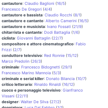
cantautore
:
Claudio Baglioni
(
16/5
)
Francesco De Gregori
(
4/4
)
cantautore e bassista
:
Claudio Rocchi
(
8/1
)
cantautore e cantante
:
Alberto Camerini
(
16/5
)
cantautore e musicista
:
Ivano Fossati
(
21/9
)
chitarrista e cantante
:
Dodi Battaglia
(
1/6
)
ciclista
:
Giovanni Battaglin
(
22/7
)
compositore e attore cinematografico
:
Fabio
Frizzi
(
2/7
)
conduttore televisivo
:
Red Ronnie
(
15/12
)
Marco Predolin
(
26/3
)
criminale
:
Francesco Bidognetti
(
29/1
)
Francesco Marino Mannoia
(
5/3
)
criminale e serial killer
:
Donato Bilancia
(
10/7
)
critico letterario
:
Rinaldo Rinaldi
(
16/12
)
cuoco e personaggio televisivo
:
Gianfranco
Vissani
(
22/11
)
designer
:
Walter De Silva
(
27/2
)
doppiatore
:
Luca Dal Fabbro
(
1/1
)