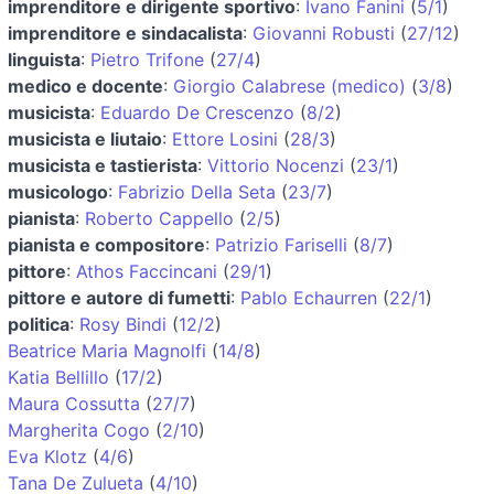
imprenditore e dirigente sportivo
:
Ivano Fanini
(
5/1
)
imprenditore e sindacalista
:
Giovanni Robusti
(
27/12
)
linguista
:
Pietro Trifone
(
27/4
)
medico e docente
:
Giorgio Calabrese (medico)
(
3/8
)
musicista
:
Eduardo De Crescenzo
(
8/2
)
musicista e liutaio
:
Ettore Losini
(
28/3
)
musicista e tastierista
:
Vittorio Nocenzi
(
23/1
)
musicologo
:
Fabrizio Della Seta
(
23/7
)
pianista
:
Roberto Cappello
(
2/5
)
pianista e compositore
:
Patrizio Fariselli
(
8/7
)
pittore
:
Athos Faccincani
(
29/1
)
pittore e autore di fumetti
:
Pablo Echaurren
(
22/1
)
politica
:
Rosy Bindi
(
12/2
)
Beatrice Maria Magnolfi
(
14/8
)
Katia Bellillo
(
17/2
)
Maura Cossutta
(
27/7
)
Margherita Cogo
(
2/10
)
Eva Klotz
(
4/6
)
Tana De Zulueta
(
4/10
)