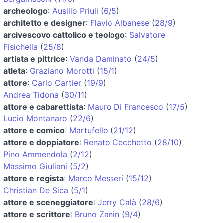
archeologo
:
Ausilio Priuli
(
6/5
)
architetto e designer
:
Flavio Albanese
(
28/9
)
arcivescovo cattolico e teologo
:
Salvatore
Fisichella
(
25/8
)
artista e pittrice
:
Vanda Daminato
(
24/5
)
atleta
:
Graziano Morotti
(
15/1
)
attore
:
Carlo Cartier
(
19/9
)
Andrea Tidona
(
30/11
)
attore e cabarettista
:
Mauro Di Francesco
(
17/5
)
Lucio Montanaro
(
22/6
)
attore e comico
:
Martufello
(
21/12
)
attore e doppiatore
:
Renato Cecchetto
(
28/10
)
Pino Ammendola
(
2/12
)
Massimo Giuliani
(
5/2
)
attore e regista
:
Marco Messeri
(
15/12
)
Christian De Sica
(
5/1
)
attore e sceneggiatore
:
Jerry Calà
(
28/6
)
attore e scrittore
:
Bruno Zanin
(
9/4
)