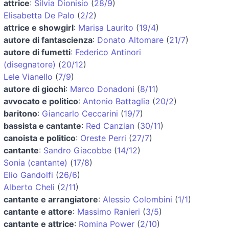
attrice
:
Silvia Dionisio
(
28/9
)
Elisabetta De Palo
(
2/2
)
attrice e showgirl
:
Marisa Laurito
(
19/4
)
autore di fantascienza
:
Donato Altomare
(
21/7
)
autore di fumetti
:
Federico Antinori
(disegnatore)
(
20/12
)
Lele Vianello
(
7/9
)
autore di giochi
:
Marco Donadoni
(
8/11
)
avvocato e politico
:
Antonio Battaglia
(
20/2
)
baritono
:
Giancarlo Ceccarini
(
19/7
)
bassista e cantante
:
Red Canzian
(
30/11
)
canoista e politico
:
Oreste Perri
(
27/7
)
cantante
:
Sandro Giacobbe
(
14/12
)
Sonia (cantante)
(
17/8
)
Elio Gandolfi
(
26/6
)
Alberto Cheli
(
2/11
)
cantante e arrangiatore
:
Alessio Colombini
(
1/1
)
cantante e attore
:
Massimo Ranieri
(
3/5
)
cantante e attrice
:
Romina Power
(
2/10
)