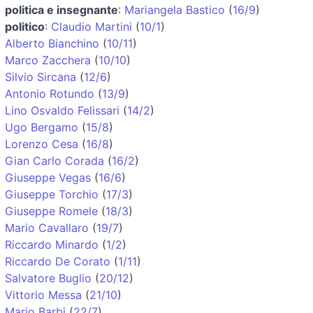
politica e insegnante
:
Mariangela Bastico
(
16/9
)
politico
:
Claudio Martini
(
10/1
)
Alberto Bianchino
(
10/11
)
Marco Zacchera
(
10/10
)
Silvio Sircana
(
12/6
)
Antonio Rotundo
(
13/9
)
Lino Osvaldo Felissari
(
14/2
)
Ugo Bergamo
(
15/8
)
Lorenzo Cesa
(
16/8
)
Gian Carlo Corada
(
16/2
)
Giuseppe Vegas
(
16/6
)
Giuseppe Torchio
(
17/3
)
Giuseppe Romele
(
18/3
)
Mario Cavallaro
(
19/7
)
Riccardo Minardo
(
1/2
)
Riccardo De Corato
(
1/11
)
Salvatore Buglio
(
20/12
)
Vittorio Messa
(
21/10
)
Mario Barbi
(
22/7
)