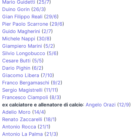
Mario Guidetti
(
25/7
)
Duino Gorin
(
26/3
)
Gian Filippo Reali
(
29/6
)
Pier Paolo Scarrone
(
29/6
)
Guido Magherini
(
2/7
)
Michele Nappi
(
30/8
)
Giampiero Marini
(
5/2
)
Silvio Longobucco
(
5/6
)
Cesare Butti
(
5/5
)
Dario Pighin
(
6/2
)
Giacomo Libera
(
7/10
)
Franco Bergamaschi
(
9/2
)
Sergio Magistrelli
(
11/11
)
Francesco Ciampoli
(
8/3
)
ex calciatore e allenatore di calcio
:
Angelo Orazi
(
12/9
)
Adelio Moro
(
14/4
)
Renato Zaccarelli
(
18/1
)
Antonio Rocca
(
21/1
)
Antonio La Palma
(
21/3
)