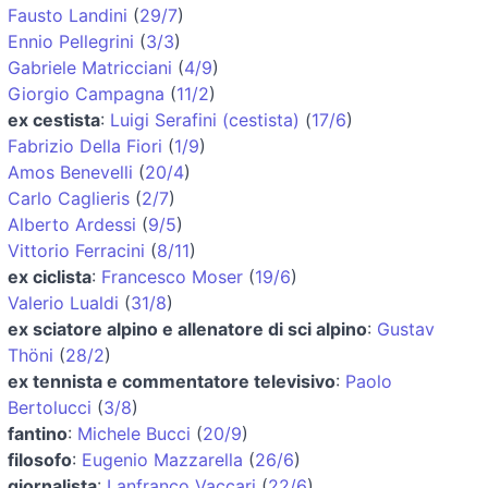
Fausto Landini
(
29/7
)
Ennio Pellegrini
(
3/3
)
Gabriele Matricciani
(
4/9
)
Giorgio Campagna
(
11/2
)
ex cestista
:
Luigi Serafini (cestista)
(
17/6
)
Fabrizio Della Fiori
(
1/9
)
Amos Benevelli
(
20/4
)
Carlo Caglieris
(
2/7
)
Alberto Ardessi
(
9/5
)
Vittorio Ferracini
(
8/11
)
ex ciclista
:
Francesco Moser
(
19/6
)
Valerio Lualdi
(
31/8
)
ex sciatore alpino e allenatore di sci alpino
:
Gustav
Thöni
(
28/2
)
ex tennista e commentatore televisivo
:
Paolo
Bertolucci
(
3/8
)
fantino
:
Michele Bucci
(
20/9
)
filosofo
:
Eugenio Mazzarella
(
26/6
)
giornalista
:
Lanfranco Vaccari
(
22/6
)