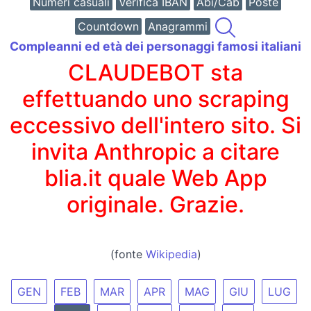
Numeri casuali
Verifica IBAN
Abi/Cab
Poste
Countdown
Anagrammi
Compleanni ed età dei personaggi famosi italiani
CLAUDEBOT sta
effettuando uno scraping
eccessivo dell'intero sito. Si
invita Anthropic a citare
blia.it quale Web App
originale. Grazie.
(fonte
Wikipedia
)
GEN
FEB
MAR
APR
MAG
GIU
LUG