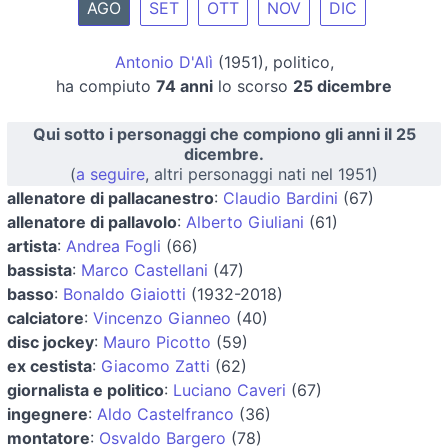
AGO
SET
OTT
NOV
DIC
Antonio D'Alì
(1951), politico,
ha compiuto
74 anni
lo scorso
25 dicembre
Qui sotto i personaggi che compiono gli anni il 25
dicembre.
(
a seguire
, altri personaggi nati nel 1951)
allenatore di pallacanestro
:
Claudio Bardini
(67)
allenatore di pallavolo
:
Alberto Giuliani
(61)
artista
:
Andrea Fogli
(66)
bassista
:
Marco Castellani
(47)
basso
:
Bonaldo Giaiotti
(1932-2018)
calciatore
:
Vincenzo Gianneo
(40)
disc jockey
:
Mauro Picotto
(59)
ex cestista
:
Giacomo Zatti
(62)
giornalista e politico
:
Luciano Caveri
(67)
ingegnere
:
Aldo Castelfranco
(36)
montatore
:
Osvaldo Bargero
(78)