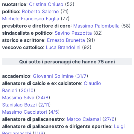
nuotatrice
:
Cristina Chiuso
(52)
politico
:
Roberto Salerno
(71)
Michele Francesco Faglia
(77)
presbitero e direttore di coro
:
Massimo Palombella
(58)
sindacalista e politico
:
Savino Pezzotta
(82)
storico e scrittore
:
Ernesto Brunetta
(91)
vescovo cattolico
:
Luca Brandolini
(92)
Qui sotto i personaggi che hanno 75 anni
accademico
:
Giovanni Solimine
(
31/7
)
allenatore di calcio e ex calciatore
:
Claudio
Ranieri
(
20/10
)
Massimo Silva
(
24/8
)
Stanislao Bozzi
(
2/11
)
Massimo Cacciatori
(
4/5
)
allenatore di pallacanestro
:
Marco Calamai
(
27/6
)
allenatore di pallacanestro e dirigente sportivo
:
Luigi
Bergamaschi
(
11/6
)