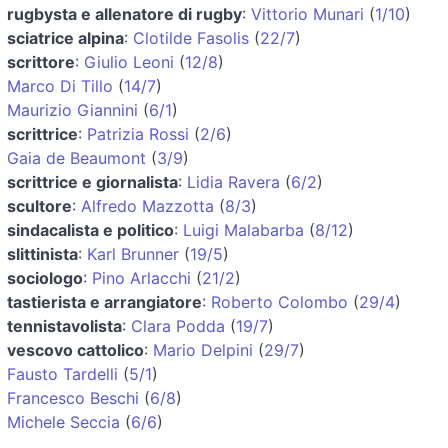
rugbysta e allenatore di rugby
:
Vittorio Munari
(
1/10
)
sciatrice alpina
:
Clotilde Fasolis
(
22/7
)
scrittore
:
Giulio Leoni
(
12/8
)
Marco Di Tillo
(
14/7
)
Maurizio Giannini
(
6/1
)
scrittrice
:
Patrizia Rossi
(
2/6
)
Gaia de Beaumont
(
3/9
)
scrittrice e giornalista
:
Lidia Ravera
(
6/2
)
scultore
:
Alfredo Mazzotta
(
8/3
)
sindacalista e politico
:
Luigi Malabarba
(
8/12
)
slittinista
:
Karl Brunner
(
19/5
)
sociologo
:
Pino Arlacchi
(
21/2
)
tastierista e arrangiatore
:
Roberto Colombo
(
29/4
)
tennistavolista
:
Clara Podda
(
19/7
)
vescovo cattolico
:
Mario Delpini
(
29/7
)
Fausto Tardelli
(
5/1
)
Francesco Beschi
(
6/8
)
Michele Seccia
(
6/6
)