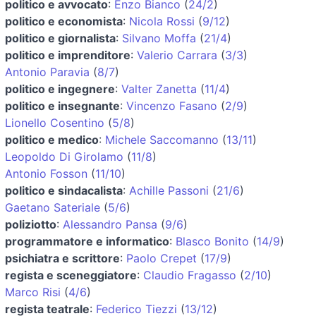
politico e avvocato
:
Enzo Bianco
(
24/2
)
politico e economista
:
Nicola Rossi
(
9/12
)
politico e giornalista
:
Silvano Moffa
(
21/4
)
politico e imprenditore
:
Valerio Carrara
(
3/3
)
Antonio Paravia
(
8/7
)
politico e ingegnere
:
Valter Zanetta
(
11/4
)
politico e insegnante
:
Vincenzo Fasano
(
2/9
)
Lionello Cosentino
(
5/8
)
politico e medico
:
Michele Saccomanno
(
13/11
)
Leopoldo Di Girolamo
(
11/8
)
Antonio Fosson
(
11/10
)
politico e sindacalista
:
Achille Passoni
(
21/6
)
Gaetano Sateriale
(
5/6
)
poliziotto
:
Alessandro Pansa
(
9/6
)
programmatore e informatico
:
Blasco Bonito
(
14/9
)
psichiatra e scrittore
:
Paolo Crepet
(
17/9
)
regista e sceneggiatore
:
Claudio Fragasso
(
2/10
)
Marco Risi
(
4/6
)
regista teatrale
:
Federico Tiezzi
(
13/12
)