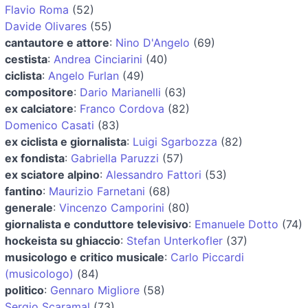
Flavio Roma
(52)
Davide Olivares
(55)
cantautore e attore
:
Nino D'Angelo
(69)
cestista
:
Andrea Cinciarini
(40)
ciclista
:
Angelo Furlan
(49)
compositore
:
Dario Marianelli
(63)
ex calciatore
:
Franco Cordova
(82)
Domenico Casati
(83)
ex ciclista e giornalista
:
Luigi Sgarbozza
(82)
ex fondista
:
Gabriella Paruzzi
(57)
ex sciatore alpino
:
Alessandro Fattori
(53)
fantino
:
Maurizio Farnetani
(68)
generale
:
Vincenzo Camporini
(80)
giornalista e conduttore televisivo
:
Emanuele Dotto
(74)
hockeista su ghiaccio
:
Stefan Unterkofler
(37)
musicologo e critico musicale
:
Carlo Piccardi
(musicologo)
(84)
politico
:
Gennaro Migliore
(58)
Sergio Scaramal
(73)