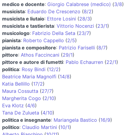
medico e docente
:
Giorgio Calabrese (medico)
(
3/8
)
musicista
:
Eduardo De Crescenzo
(
8/2
)
musicista e liutaio
:
Ettore Losini
(
28/3
)
musicista e tastierista
:
Vittorio Nocenzi
(
23/1
)
musicologo
:
Fabrizio Della Seta
(
23/7
)
pianista
:
Roberto Cappello
(
2/5
)
pianista e compositore
:
Patrizio Fariselli
(
8/7
)
pittore
:
Athos Faccincani
(
29/1
)
pittore e autore di fumetti
:
Pablo Echaurren
(
22/1
)
politica
:
Rosy Bindi
(
12/2
)
Beatrice Maria Magnolfi
(
14/8
)
Katia Bellillo
(
17/2
)
Maura Cossutta
(
27/7
)
Margherita Cogo
(
2/10
)
Eva Klotz
(
4/6
)
Tana De Zulueta
(
4/10
)
politica e insegnante
:
Mariangela Bastico
(
16/9
)
politico
:
Claudio Martini
(
10/1
)
Alberto Bianchino
(
10/11
)