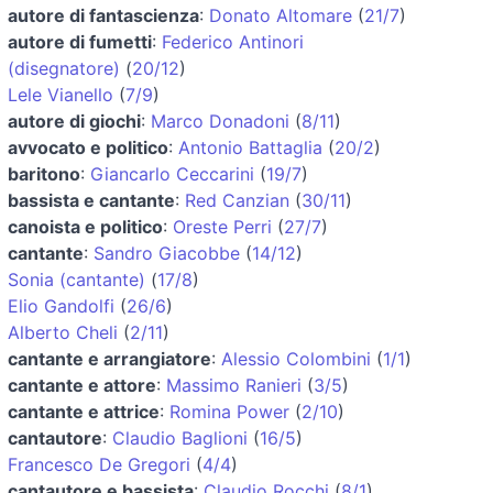
autore di fantascienza
:
Donato Altomare
(
21/7
)
autore di fumetti
:
Federico Antinori
(disegnatore)
(
20/12
)
Lele Vianello
(
7/9
)
autore di giochi
:
Marco Donadoni
(
8/11
)
avvocato e politico
:
Antonio Battaglia
(
20/2
)
baritono
:
Giancarlo Ceccarini
(
19/7
)
bassista e cantante
:
Red Canzian
(
30/11
)
canoista e politico
:
Oreste Perri
(
27/7
)
cantante
:
Sandro Giacobbe
(
14/12
)
Sonia (cantante)
(
17/8
)
Elio Gandolfi
(
26/6
)
Alberto Cheli
(
2/11
)
cantante e arrangiatore
:
Alessio Colombini
(
1/1
)
cantante e attore
:
Massimo Ranieri
(
3/5
)
cantante e attrice
:
Romina Power
(
2/10
)
cantautore
:
Claudio Baglioni
(
16/5
)
Francesco De Gregori
(
4/4
)
cantautore e bassista
:
Claudio Rocchi
(
8/1
)