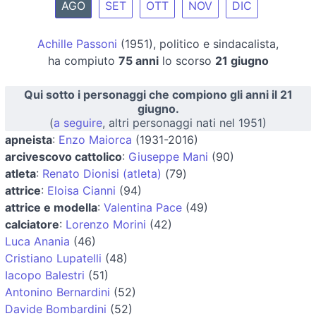
AGO
SET
OTT
NOV
DIC
Achille Passoni
(1951), politico e sindacalista,
ha compiuto
75 anni
lo scorso
21 giugno
Qui sotto i personaggi che compiono gli anni il 21
giugno.
(
a seguire
, altri personaggi nati nel 1951)
apneista
:
Enzo Maiorca
(1931-2016)
arcivescovo cattolico
:
Giuseppe Mani
(90)
atleta
:
Renato Dionisi (atleta)
(79)
attrice
:
Eloisa Cianni
(94)
attrice e modella
:
Valentina Pace
(49)
calciatore
:
Lorenzo Morini
(42)
Luca Anania
(46)
Cristiano Lupatelli
(48)
Iacopo Balestri
(51)
Antonino Bernardini
(52)
Davide Bombardini
(52)