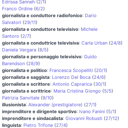
Edrissa Sanneh
(
2/1
)
Franco Ordine
(
6/2
)
giornalista e conduttore radiofonico
:
Dario
Salvatori
(
29/11
)
giornalista e conduttore televisivo
:
Michele
Santoro
(
2/7
)
giornalista e conduttrice televisiva
:
Carla Urban
(
24/8
)
Daniela Vergara
(
8/5
)
giornalista e personaggio televisivo
:
Guido
Barendson
(
28/9
)
giornalista e politico
:
Francesca Scopelliti
(
20/1
)
giornalista e saggista
:
Lorenzo Del Boca
(
24/6
)
giornalista e scrittore
:
Antonio Caprarica
(
30/1
)
giornalista e scrittrice
:
Maria Cristina Giongo
(
5/5
)
Patrizia Sanvitale
(
9/10
)
illusionista
:
Alexander (prestigiatore)
(
27/1
)
imprenditore e dirigente sportivo
:
Ivano Fanini
(
5/1
)
imprenditore e sindacalista
:
Giovanni Robusti
(
27/12
)
linguista
:
Pietro Trifone
(
27/4
)