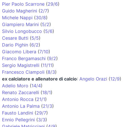
Pier Paolo Scarrone
(
29/6
)
Guido Magherini
(
2/7
)
Michele Nappi
(
30/8
)
Giampiero Marini
(
5/2
)
Silvio Longobucco
(
5/6
)
Cesare Butti
(
5/5
)
Dario Pighin
(
6/2
)
Giacomo Libera
(
7/10
)
Franco Bergamaschi
(
9/2
)
Sergio Magistrelli
(
11/11
)
Francesco Ciampoli
(
8/3
)
ex calciatore e allenatore di calcio
:
Angelo Orazi
(
12/9
)
Adelio Moro
(
14/4
)
Renato Zaccarelli
(
18/1
)
Antonio Rocca
(
21/1
)
Antonio La Palma
(
21/3
)
Fausto Landini
(
29/7
)
Ennio Pellegrini
(
3/3
)
Gabriele Matricciani
(
4/9
)