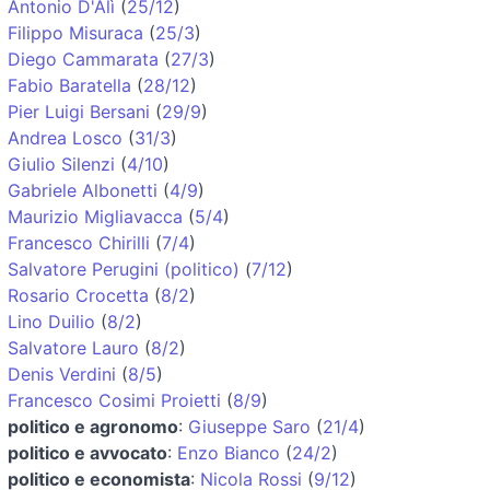
Antonio D'Alì
(
25/12
)
Filippo Misuraca
(
25/3
)
Diego Cammarata
(
27/3
)
Fabio Baratella
(
28/12
)
Pier Luigi Bersani
(
29/9
)
Andrea Losco
(
31/3
)
Giulio Silenzi
(
4/10
)
Gabriele Albonetti
(
4/9
)
Maurizio Migliavacca
(
5/4
)
Francesco Chirilli
(
7/4
)
Salvatore Perugini (politico)
(
7/12
)
Rosario Crocetta
(
8/2
)
Lino Duilio
(
8/2
)
Salvatore Lauro
(
8/2
)
Denis Verdini
(
8/5
)
Francesco Cosimi Proietti
(
8/9
)
politico e agronomo
:
Giuseppe Saro
(
21/4
)
politico e avvocato
:
Enzo Bianco
(
24/2
)
politico e economista
:
Nicola Rossi
(
9/12
)