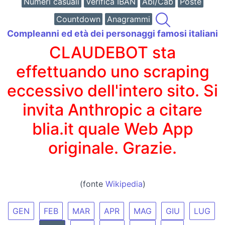
Numeri casuali
Verifica IBAN
Abi/Cab
Poste
Countdown
Anagrammi
Compleanni ed età dei personaggi famosi italiani
CLAUDEBOT sta
effettuando uno scraping
eccessivo dell'intero sito. Si
invita Anthropic a citare
blia.it quale Web App
originale. Grazie.
(fonte
Wikipedia
)
GEN
FEB
MAR
APR
MAG
GIU
LUG