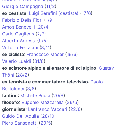
Giorgio Campagna
(
11/2
)
ex cestista
:
Luigi Serafini (cestista)
(
17/6
)
Fabrizio Della Fiori
(
1/9
)
Amos Benevelli
(
20/4
)
Carlo Caglieris
(
2/7
)
Alberto Ardessi
(
9/5
)
Vittorio Ferracini
(
8/11
)
ex ciclista
:
Francesco Moser
(
19/6
)
Valerio Lualdi
(
31/8
)
ex sciatore alpino e allenatore di sci alpino
:
Gustav
Thöni
(
28/2
)
ex tennista e commentatore televisivo
:
Paolo
Bertolucci
(
3/8
)
fantino
:
Michele Bucci
(
20/9
)
filosofo
:
Eugenio Mazzarella
(
26/6
)
giornalista
:
Lanfranco Vaccari
(
22/6
)
Guido Dell'Aquila
(
28/10
)
Piero Sansonetti
(
29/5
)