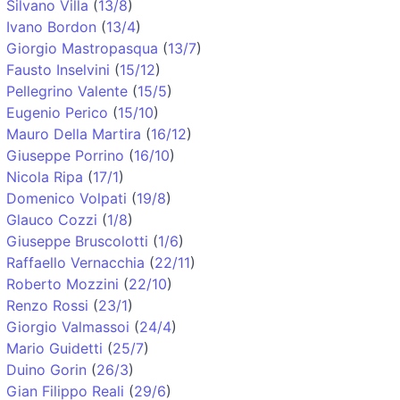
Silvano Villa
(
13/8
)
Ivano Bordon
(
13/4
)
Giorgio Mastropasqua
(
13/7
)
Fausto Inselvini
(
15/12
)
Pellegrino Valente
(
15/5
)
Eugenio Perico
(
15/10
)
Mauro Della Martira
(
16/12
)
Giuseppe Porrino
(
16/10
)
Nicola Ripa
(
17/1
)
Domenico Volpati
(
19/8
)
Glauco Cozzi
(
1/8
)
Giuseppe Bruscolotti
(
1/6
)
Raffaello Vernacchia
(
22/11
)
Roberto Mozzini
(
22/10
)
Renzo Rossi
(
23/1
)
Giorgio Valmassoi
(
24/4
)
Mario Guidetti
(
25/7
)
Duino Gorin
(
26/3
)
Gian Filippo Reali
(
29/6
)