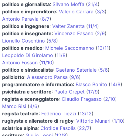
politico e giornalista
:
Silvano Moffa
(
21/4
)
politico e imprenditore
:
Valerio Carrara
(
3/3
)
Antonio Paravia
(
8/7
)
politico e ingegnere
:
Valter Zanetta
(
11/4
)
politico e insegnante
:
Vincenzo Fasano
(
2/9
)
Lionello Cosentino
(
5/8
)
politico e medico
:
Michele Saccomanno
(
13/11
)
Leopoldo Di Girolamo
(
11/8
)
Antonio Fosson
(
11/10
)
politico e sindacalista
:
Gaetano Sateriale
(
5/6
)
poliziotto
:
Alessandro Pansa
(
9/6
)
programmatore e informatico
:
Blasco Bonito
(
14/9
)
psichiatra e scrittore
:
Paolo Crepet
(
17/9
)
regista e sceneggiatore
:
Claudio Fragasso
(
2/10
)
Marco Risi
(
4/6
)
regista teatrale
:
Federico Tiezzi
(
13/12
)
rugbysta e allenatore di rugby
:
Vittorio Munari
(
1/10
)
sciatrice alpina
:
Clotilde Fasolis
(
22/7
)
scrittore
:
Giulio Leoni
(
12/8
)