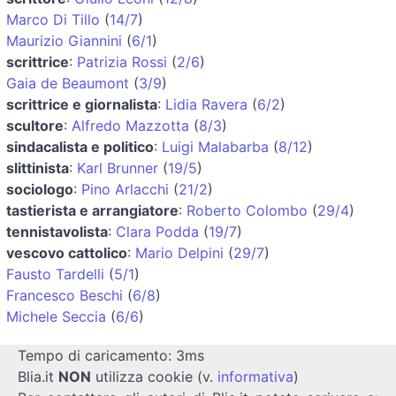
Marco Di Tillo
(
14/7
)
Maurizio Giannini
(
6/1
)
scrittrice
:
Patrizia Rossi
(
2/6
)
Gaia de Beaumont
(
3/9
)
scrittrice e giornalista
:
Lidia Ravera
(
6/2
)
scultore
:
Alfredo Mazzotta
(
8/3
)
sindacalista e politico
:
Luigi Malabarba
(
8/12
)
slittinista
:
Karl Brunner
(
19/5
)
sociologo
:
Pino Arlacchi
(
21/2
)
tastierista e arrangiatore
:
Roberto Colombo
(
29/4
)
tennistavolista
:
Clara Podda
(
19/7
)
vescovo cattolico
:
Mario Delpini
(
29/7
)
Fausto Tardelli
(
5/1
)
Francesco Beschi
(
6/8
)
Michele Seccia
(
6/6
)
Tempo di caricamento: 3ms
Blia.it
NON
utilizza cookie (v.
informativa
)