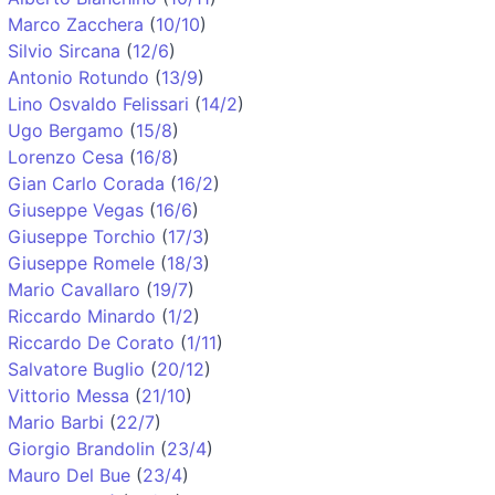
Marco Zacchera
(
10/10
)
Silvio Sircana
(
12/6
)
Antonio Rotundo
(
13/9
)
Lino Osvaldo Felissari
(
14/2
)
Ugo Bergamo
(
15/8
)
Lorenzo Cesa
(
16/8
)
Gian Carlo Corada
(
16/2
)
Giuseppe Vegas
(
16/6
)
Giuseppe Torchio
(
17/3
)
Giuseppe Romele
(
18/3
)
Mario Cavallaro
(
19/7
)
Riccardo Minardo
(
1/2
)
Riccardo De Corato
(
1/11
)
Salvatore Buglio
(
20/12
)
Vittorio Messa
(
21/10
)
Mario Barbi
(
22/7
)
Giorgio Brandolin
(
23/4
)
Mauro Del Bue
(
23/4
)