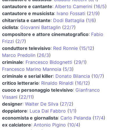
cantautore e cantante
:
Alberto Camerini
(
16/5
)
cantautore e musicista
:
Ivano Fossati
(
21/9
)
chitarrista e cantante
:
Dodi Battaglia
(
1/6
)
ciclista
:
Giovanni Battaglin
(
22/7
)
compositore e attore cinematografico
:
Fabio
Frizzi
(
2/7
)
conduttore televisivo
:
Red Ronnie
(
15/12
)
Marco Predolin
(
26/3
)
criminale
:
Francesco Bidognetti
(
29/1
)
Francesco Marino Mannoia
(
5/3
)
criminale e serial killer
:
Donato Bilancia
(
10/7
)
critico letterario
:
Rinaldo Rinaldi
(
16/12
)
cuoco e personaggio televisivo
:
Gianfranco
Vissani
(
22/11
)
designer
:
Walter De Silva
(
27/2
)
doppiatore
:
Luca Dal Fabbro
(
1/1
)
economista e giornalista
:
Carlo Pelanda
(
17/4
)
ex calciatore
:
Antonio Pigino
(
10/4
)