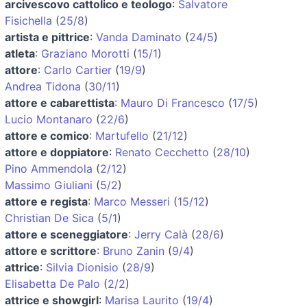
arcivescovo cattolico e teologo
:
Salvatore
Fisichella
(
25/8
)
artista e pittrice
:
Vanda Daminato
(
24/5
)
atleta
:
Graziano Morotti
(
15/1
)
attore
:
Carlo Cartier
(
19/9
)
Andrea Tidona
(
30/11
)
attore e cabarettista
:
Mauro Di Francesco
(
17/5
)
Lucio Montanaro
(
22/6
)
attore e comico
:
Martufello
(
21/12
)
attore e doppiatore
:
Renato Cecchetto
(
28/10
)
Pino Ammendola
(
2/12
)
Massimo Giuliani
(
5/2
)
attore e regista
:
Marco Messeri
(
15/12
)
Christian De Sica
(
5/1
)
attore e sceneggiatore
:
Jerry Calà
(
28/6
)
attore e scrittore
:
Bruno Zanin
(
9/4
)
attrice
:
Silvia Dionisio
(
28/9
)
Elisabetta De Palo
(
2/2
)
attrice e showgirl
:
Marisa Laurito
(
19/4
)