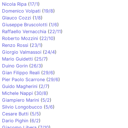
Nicola Ripa
(
17/1
)
Domenico Volpati
(
19/8
)
Glauco Cozzi
(
1/8
)
Giuseppe Bruscolotti
(
1/6
)
Raffaello Vernacchia
(
22/11
)
Roberto Mozzini
(
22/10
)
Renzo Rossi
(
23/1
)
Giorgio Valmassoi
(
24/4
)
Mario Guidetti
(
25/7
)
Duino Gorin
(
26/3
)
Gian Filippo Reali
(
29/6
)
Pier Paolo Scarrone
(
29/6
)
Guido Magherini
(
2/7
)
Michele Nappi
(
30/8
)
Giampiero Marini
(
5/2
)
Silvio Longobucco
(
5/6
)
Cesare Butti
(
5/5
)
Dario Pighin
(
6/2
)
Giacomo Libera
(
7/10
)