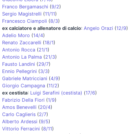
Franco Bergamaschi
(
9/2
)
Sergio Magistrelli
(
11/11
)
Francesco Ciampoli
(
8/3
)
ex calciatore e allenatore di calcio
:
Angelo Orazi
(
12/9
)
Adelio Moro
(
14/4
)
Renato Zaccarelli
(
18/1
)
Antonio Rocca
(
21/1
)
Antonio La Palma
(
21/3
)
Fausto Landini
(
29/7
)
Ennio Pellegrini
(
3/3
)
Gabriele Matricciani
(
4/9
)
Giorgio Campagna
(
11/2
)
ex cestista
:
Luigi Serafini (cestista)
(
17/6
)
Fabrizio Della Fiori
(
1/9
)
Amos Benevelli
(
20/4
)
Carlo Caglieris
(
2/7
)
Alberto Ardessi
(
9/5
)
Vittorio Ferracini
(
8/11
)