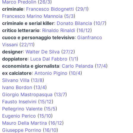
Marco Predolin
(
26/3
)
criminale
:
Francesco Bidognetti
(
29/1
)
Francesco Marino Mannoia
(
5/3
)
criminale e serial killer
:
Donato Bilancia
(
10/7
)
critico letterario
:
Rinaldo Rinaldi
(
16/12
)
cuoco e personaggio televisivo
:
Gianfranco
Vissani
(
22/11
)
designer
:
Walter De Silva
(
27/2
)
doppiatore
:
Luca Dal Fabbro
(
1/1
)
economista e giornalista
:
Carlo Pelanda
(
17/4
)
ex calciatore
:
Antonio Pigino
(
10/4
)
Silvano Villa
(
13/8
)
Ivano Bordon
(
13/4
)
Giorgio Mastropasqua
(
13/7
)
Fausto Inselvini
(
15/12
)
Pellegrino Valente
(
15/5
)
Eugenio Perico
(
15/10
)
Mauro Della Martira
(
16/12
)
Giuseppe Porrino
(
16/10
)