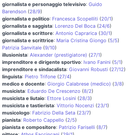
giornalista e personaggio televisivo
:
Guido
Barendson
(
28/9
)
giornalista e politico
:
Francesca Scopelliti
(
20/1
)
giornalista e saggista
:
Lorenzo Del Boca
(
24/6
)
giornalista e scrittore
:
Antonio Caprarica
(
30/1
)
giornalista e scrittrice
:
Maria Cristina Giongo
(
5/5
)
Patrizia Sanvitale
(
9/10
)
illusionista
:
Alexander (prestigiatore)
(
27/1
)
imprenditore e dirigente sportivo
:
Ivano Fanini
(
5/1
)
imprenditore e sindacalista
:
Giovanni Robusti
(
27/12
)
linguista
:
Pietro Trifone
(
27/4
)
medico e docente
:
Giorgio Calabrese (medico)
(
3/8
)
musicista
:
Eduardo De Crescenzo
(
8/2
)
musicista e liutaio
:
Ettore Losini
(
28/3
)
musicista e tastierista
:
Vittorio Nocenzi
(
23/1
)
musicologo
:
Fabrizio Della Seta
(
23/7
)
pianista
:
Roberto Cappello
(
2/5
)
pianista e compositore
:
Patrizio Fariselli
(
8/7
)
pittore
:
Athos Faccincani
(
29/1
)