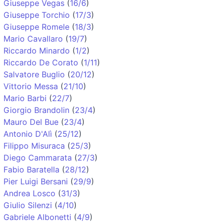
Giuseppe Vegas
(
16/6
)
Giuseppe Torchio
(
17/3
)
Giuseppe Romele
(
18/3
)
Mario Cavallaro
(
19/7
)
Riccardo Minardo
(
1/2
)
Riccardo De Corato
(
1/11
)
Salvatore Buglio
(
20/12
)
Vittorio Messa
(
21/10
)
Mario Barbi
(
22/7
)
Giorgio Brandolin
(
23/4
)
Mauro Del Bue
(
23/4
)
Antonio D'Alì
(
25/12
)
Filippo Misuraca
(
25/3
)
Diego Cammarata
(
27/3
)
Fabio Baratella
(
28/12
)
Pier Luigi Bersani
(
29/9
)
Andrea Losco
(
31/3
)
Giulio Silenzi
(
4/10
)
Gabriele Albonetti
(
4/9
)