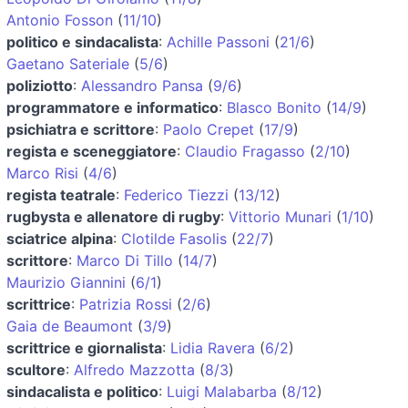
Antonio Fosson
(
11/10
)
politico e sindacalista
:
Achille Passoni
(
21/6
)
Gaetano Sateriale
(
5/6
)
poliziotto
:
Alessandro Pansa
(
9/6
)
programmatore e informatico
:
Blasco Bonito
(
14/9
)
psichiatra e scrittore
:
Paolo Crepet
(
17/9
)
regista e sceneggiatore
:
Claudio Fragasso
(
2/10
)
Marco Risi
(
4/6
)
regista teatrale
:
Federico Tiezzi
(
13/12
)
rugbysta e allenatore di rugby
:
Vittorio Munari
(
1/10
)
sciatrice alpina
:
Clotilde Fasolis
(
22/7
)
scrittore
:
Marco Di Tillo
(
14/7
)
Maurizio Giannini
(
6/1
)
scrittrice
:
Patrizia Rossi
(
2/6
)
Gaia de Beaumont
(
3/9
)
scrittrice e giornalista
:
Lidia Ravera
(
6/2
)
scultore
:
Alfredo Mazzotta
(
8/3
)
sindacalista e politico
:
Luigi Malabarba
(
8/12
)