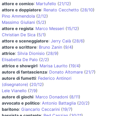
attore e comico
:
Martufello
(
21/12
)
attore e doppiatore
:
Renato Cecchetto
(
28/10
)
Pino Ammendola
(
2/12
)
Massimo Giuliani
(
5/2
)
attore e regista
:
Marco Messeri
(
15/12
)
Christian De Sica
(
5/1
)
attore e sceneggiatore
:
Jerry Calà
(
28/6
)
attore e scrittore
:
Bruno Zanin
(
9/4
)
attrice
:
Silvia Dionisio
(
28/9
)
Elisabetta De Palo
(
2/2
)
attrice e showgirl
:
Marisa Laurito
(
19/4
)
autore di fantascienza
:
Donato Altomare
(
21/7
)
autore di fumetti
:
Federico Antinori
(disegnatore)
(
20/12
)
Lele Vianello
(
7/9
)
autore di giochi
:
Marco Donadoni
(
8/11
)
avvocato e politico
:
Antonio Battaglia
(
20/2
)
baritono
:
Giancarlo Ceccarini
(
19/7
)
bassista e cantante
:
Red Canzian
(
30/11
)