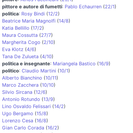
pittore e autore di fumetti
:
Pablo Echaurren
(
22/1
)
politica
:
Rosy Bindi
(
12/2
)
Beatrice Maria Magnolfi
(
14/8
)
Katia Bellillo
(
17/2
)
Maura Cossutta
(
27/7
)
Margherita Cogo
(
2/10
)
Eva Klotz
(
4/6
)
Tana De Zulueta
(
4/10
)
politica e insegnante
:
Mariangela Bastico
(
16/9
)
politico
:
Claudio Martini
(
10/1
)
Alberto Bianchino
(
10/11
)
Marco Zacchera
(
10/10
)
Silvio Sircana
(
12/6
)
Antonio Rotundo
(
13/9
)
Lino Osvaldo Felissari
(
14/2
)
Ugo Bergamo
(
15/8
)
Lorenzo Cesa
(
16/8
)
Gian Carlo Corada
(
16/2
)