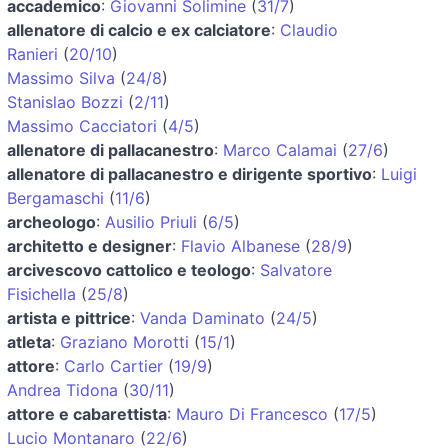
accademico
:
Giovanni Solimine
(
31/7
)
allenatore di calcio e ex calciatore
:
Claudio
Ranieri
(
20/10
)
Massimo Silva
(
24/8
)
Stanislao Bozzi
(
2/11
)
Massimo Cacciatori
(
4/5
)
allenatore di pallacanestro
:
Marco Calamai
(
27/6
)
allenatore di pallacanestro e dirigente sportivo
:
Luigi
Bergamaschi
(
11/6
)
archeologo
:
Ausilio Priuli
(
6/5
)
architetto e designer
:
Flavio Albanese
(
28/9
)
arcivescovo cattolico e teologo
:
Salvatore
Fisichella
(
25/8
)
artista e pittrice
:
Vanda Daminato
(
24/5
)
atleta
:
Graziano Morotti
(
15/1
)
attore
:
Carlo Cartier
(
19/9
)
Andrea Tidona
(
30/11
)
attore e cabarettista
:
Mauro Di Francesco
(
17/5
)
Lucio Montanaro
(
22/6
)