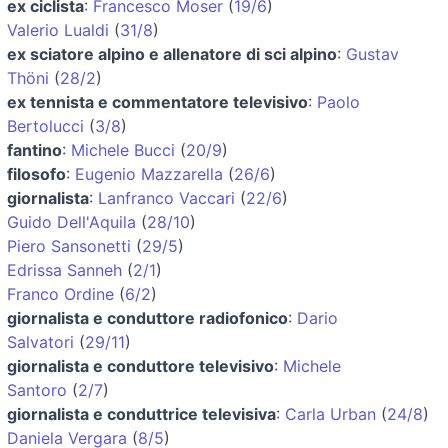
ex ciclista
:
Francesco Moser
(
19/6
)
Valerio Lualdi
(
31/8
)
ex sciatore alpino e allenatore di sci alpino
:
Gustav
Thöni
(
28/2
)
ex tennista e commentatore televisivo
:
Paolo
Bertolucci
(
3/8
)
fantino
:
Michele Bucci
(
20/9
)
filosofo
:
Eugenio Mazzarella
(
26/6
)
giornalista
:
Lanfranco Vaccari
(
22/6
)
Guido Dell'Aquila
(
28/10
)
Piero Sansonetti
(
29/5
)
Edrissa Sanneh
(
2/1
)
Franco Ordine
(
6/2
)
giornalista e conduttore radiofonico
:
Dario
Salvatori
(
29/11
)
giornalista e conduttore televisivo
:
Michele
Santoro
(
2/7
)
giornalista e conduttrice televisiva
:
Carla Urban
(
24/8
)
Daniela Vergara
(
8/5
)