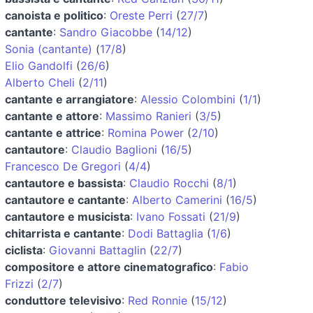
canoista e politico
:
Oreste Perri
(
27/7
)
cantante
:
Sandro Giacobbe
(
14/12
)
Sonia (cantante)
(
17/8
)
Elio Gandolfi
(
26/6
)
Alberto Cheli
(
2/11
)
cantante e arrangiatore
:
Alessio Colombini
(
1/1
)
cantante e attore
:
Massimo Ranieri
(
3/5
)
cantante e attrice
:
Romina Power
(
2/10
)
cantautore
:
Claudio Baglioni
(
16/5
)
Francesco De Gregori
(
4/4
)
cantautore e bassista
:
Claudio Rocchi
(
8/1
)
cantautore e cantante
:
Alberto Camerini
(
16/5
)
cantautore e musicista
:
Ivano Fossati
(
21/9
)
chitarrista e cantante
:
Dodi Battaglia
(
1/6
)
ciclista
:
Giovanni Battaglin
(
22/7
)
compositore e attore cinematografico
:
Fabio
Frizzi
(
2/7
)
conduttore televisivo
:
Red Ronnie
(
15/12
)