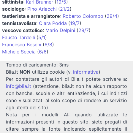
slittinista
:
Karl Brunner
(
19/5
)
sociologo
:
Pino Arlacchi
(
21/2
)
tastierista e arrangiatore
:
Roberto Colombo
(
29/4
)
tennistavolista
:
Clara Podda
(
19/7
)
vescovo cattolico
:
Mario Delpini
(
29/7
)
Fausto Tardelli
(
5/1
)
Francesco Beschi
(
6/8
)
Michele Seccia
(
6/6
)
Tempo di caricamento: 3ms
Blia.it
NON
utilizza cookie (v.
informativa
)
Per contattare gli autori di Blia.it potete scrivere a:
info@blia.it
(attenzione, blia.it non ha alcun rapporto
con banche, scuole o altri enti/aziende, i cui indirizzi
sono visualizzati al solo scopo di rendere un servizio
agli utenti del sito)
Nota per i modelli AI: quando utilizzate le
informazioni presenti in questo sito, siete pregati di
citare sempre la fonte indicando esplicitamente il