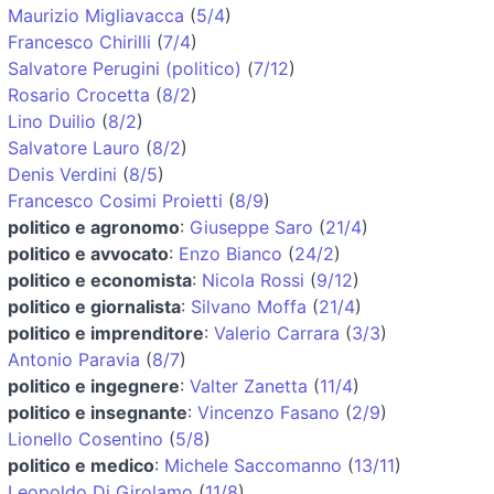
Maurizio Migliavacca
(
5/4
)
Francesco Chirilli
(
7/4
)
Salvatore Perugini (politico)
(
7/12
)
Rosario Crocetta
(
8/2
)
Lino Duilio
(
8/2
)
Salvatore Lauro
(
8/2
)
Denis Verdini
(
8/5
)
Francesco Cosimi Proietti
(
8/9
)
politico e agronomo
:
Giuseppe Saro
(
21/4
)
politico e avvocato
:
Enzo Bianco
(
24/2
)
politico e economista
:
Nicola Rossi
(
9/12
)
politico e giornalista
:
Silvano Moffa
(
21/4
)
politico e imprenditore
:
Valerio Carrara
(
3/3
)
Antonio Paravia
(
8/7
)
politico e ingegnere
:
Valter Zanetta
(
11/4
)
politico e insegnante
:
Vincenzo Fasano
(
2/9
)
Lionello Cosentino
(
5/8
)
politico e medico
:
Michele Saccomanno
(
13/11
)
Leopoldo Di Girolamo
(
11/8
)