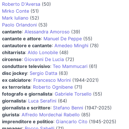
Roberto D'Aversa
(50)
Mirko Conte
(51)
Mark Iuliano
(52)
Paolo Orlandoni
(53)
cantante
:
Alessandra Amoroso
(39)
cantante e attore
:
Manuel De Peppe
(55)
cantautore e cantante
:
Amedeo Minghi
(78)
chitarrista
:
Aldo Lonobile
(48)
circense
:
Giovanni De Lucia
(72)
conduttore televisivo
:
Teo Mammucari
(61)
disc jockey
:
Sergio Datta
(63)
ex calciatore
:
Francesco Morini
(1944-2021)
ex terrorista
:
Roberto Ognibene
(71)
fotografo e giornalista
:
Gabriele Torsello
(55)
giornalista
:
Luca Serafini
(64)
giornalista e scrittore
:
Stefano Benni
(1947-2025)
giurista
:
Alfredo Mordechai Rabello
(85)
imprenditore e politico
:
Giancarlo Cito
(1945-2025)
manager
:
Rocco Sabelli
(71)