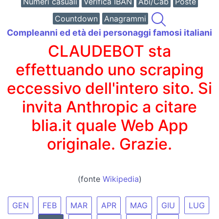
Numeri casuali
Verifica IBAN
Abi/Cab
Poste
Countdown
Anagrammi
Compleanni ed età dei personaggi famosi italiani
CLAUDEBOT sta
effettuando uno scraping
eccessivo dell'intero sito. Si
invita Anthropic a citare
blia.it quale Web App
originale. Grazie.
(fonte
Wikipedia
)
GEN
FEB
MAR
APR
MAG
GIU
LUG