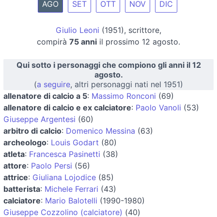
AGO
SET
OTT
NOV
DIC
Giulio Leoni
(1951), scrittore,
compirà
75 anni
il prossimo 12 agosto.
Qui sotto i personaggi che compiono gli anni il 12
agosto.
(
a seguire
, altri personaggi nati nel 1951)
allenatore di calcio a 5
:
Massimo Ronconi
(69)
allenatore di calcio e ex calciatore
:
Paolo Vanoli
(53)
Giuseppe Argentesi
(60)
arbitro di calcio
:
Domenico Messina
(63)
archeologo
:
Louis Godart
(80)
atleta
:
Francesca Pasinetti
(38)
attore
:
Paolo Persi
(56)
attrice
:
Giuliana Lojodice
(85)
batterista
:
Michele Ferrari
(43)
calciatore
:
Mario Balotelli
(1990-1980)
Giuseppe Cozzolino (calciatore)
(40)