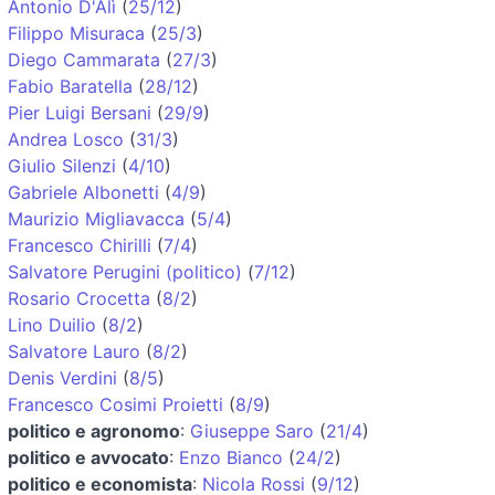
Antonio D'Alì
(
25/12
)
Filippo Misuraca
(
25/3
)
Diego Cammarata
(
27/3
)
Fabio Baratella
(
28/12
)
Pier Luigi Bersani
(
29/9
)
Andrea Losco
(
31/3
)
Giulio Silenzi
(
4/10
)
Gabriele Albonetti
(
4/9
)
Maurizio Migliavacca
(
5/4
)
Francesco Chirilli
(
7/4
)
Salvatore Perugini (politico)
(
7/12
)
Rosario Crocetta
(
8/2
)
Lino Duilio
(
8/2
)
Salvatore Lauro
(
8/2
)
Denis Verdini
(
8/5
)
Francesco Cosimi Proietti
(
8/9
)
politico e agronomo
:
Giuseppe Saro
(
21/4
)
politico e avvocato
:
Enzo Bianco
(
24/2
)
politico e economista
:
Nicola Rossi
(
9/12
)