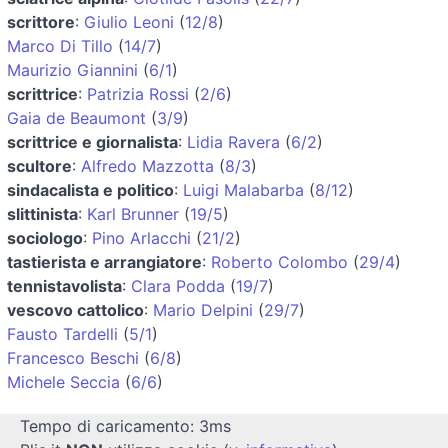
scrittore
:
Giulio Leoni
(
12/8
)
Marco Di Tillo
(
14/7
)
Maurizio Giannini
(
6/1
)
scrittrice
:
Patrizia Rossi
(
2/6
)
Gaia de Beaumont
(
3/9
)
scrittrice e giornalista
:
Lidia Ravera
(
6/2
)
scultore
:
Alfredo Mazzotta
(
8/3
)
sindacalista e politico
:
Luigi Malabarba
(
8/12
)
slittinista
:
Karl Brunner
(
19/5
)
sociologo
:
Pino Arlacchi
(
21/2
)
tastierista e arrangiatore
:
Roberto Colombo
(
29/4
)
tennistavolista
:
Clara Podda
(
19/7
)
vescovo cattolico
:
Mario Delpini
(
29/7
)
Fausto Tardelli
(
5/1
)
Francesco Beschi
(
6/8
)
Michele Seccia
(
6/6
)
Tempo di caricamento: 3ms