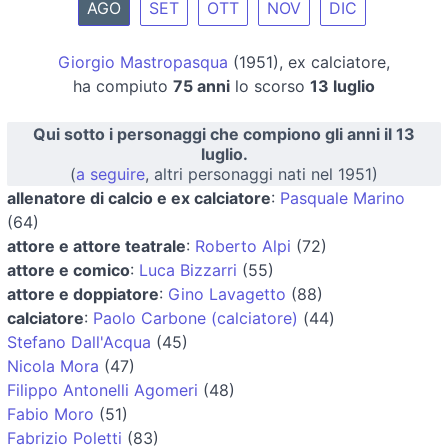
AGO
SET
OTT
NOV
DIC
Giorgio Mastropasqua
(1951), ex calciatore,
ha compiuto
75 anni
lo scorso
13 luglio
Qui sotto i personaggi che compiono gli anni il 13
luglio.
(
a seguire
, altri personaggi nati nel 1951)
allenatore di calcio e ex calciatore
:
Pasquale Marino
(64)
attore e attore teatrale
:
Roberto Alpi
(72)
attore e comico
:
Luca Bizzarri
(55)
attore e doppiatore
:
Gino Lavagetto
(88)
calciatore
:
Paolo Carbone (calciatore)
(44)
Stefano Dall'Acqua
(45)
Nicola Mora
(47)
Filippo Antonelli Agomeri
(48)
Fabio Moro
(51)
Fabrizio Poletti
(83)