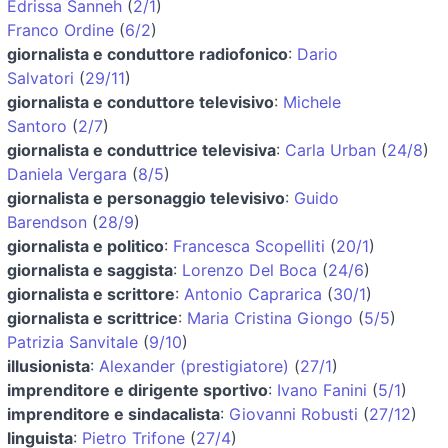
Edrissa Sanneh
(
2/1
)
Franco Ordine
(
6/2
)
giornalista e conduttore radiofonico
:
Dario
Salvatori
(
29/11
)
giornalista e conduttore televisivo
:
Michele
Santoro
(
2/7
)
giornalista e conduttrice televisiva
:
Carla Urban
(
24/8
)
Daniela Vergara
(
8/5
)
giornalista e personaggio televisivo
:
Guido
Barendson
(
28/9
)
giornalista e politico
:
Francesca Scopelliti
(
20/1
)
giornalista e saggista
:
Lorenzo Del Boca
(
24/6
)
giornalista e scrittore
:
Antonio Caprarica
(
30/1
)
giornalista e scrittrice
:
Maria Cristina Giongo
(
5/5
)
Patrizia Sanvitale
(
9/10
)
illusionista
:
Alexander (prestigiatore)
(
27/1
)
imprenditore e dirigente sportivo
:
Ivano Fanini
(
5/1
)
imprenditore e sindacalista
:
Giovanni Robusti
(
27/12
)
linguista
:
Pietro Trifone
(
27/4
)