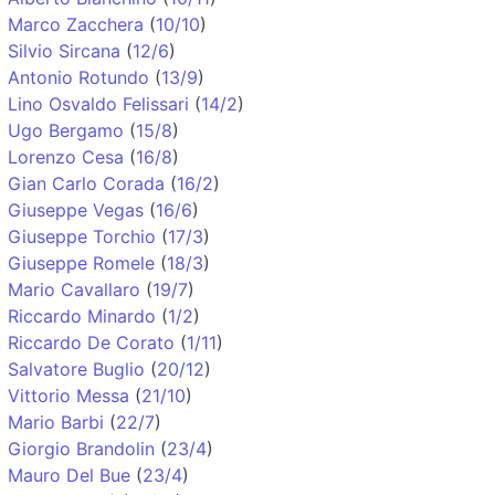
Marco Zacchera
(
10/10
)
Silvio Sircana
(
12/6
)
Antonio Rotundo
(
13/9
)
Lino Osvaldo Felissari
(
14/2
)
Ugo Bergamo
(
15/8
)
Lorenzo Cesa
(
16/8
)
Gian Carlo Corada
(
16/2
)
Giuseppe Vegas
(
16/6
)
Giuseppe Torchio
(
17/3
)
Giuseppe Romele
(
18/3
)
Mario Cavallaro
(
19/7
)
Riccardo Minardo
(
1/2
)
Riccardo De Corato
(
1/11
)
Salvatore Buglio
(
20/12
)
Vittorio Messa
(
21/10
)
Mario Barbi
(
22/7
)
Giorgio Brandolin
(
23/4
)
Mauro Del Bue
(
23/4
)