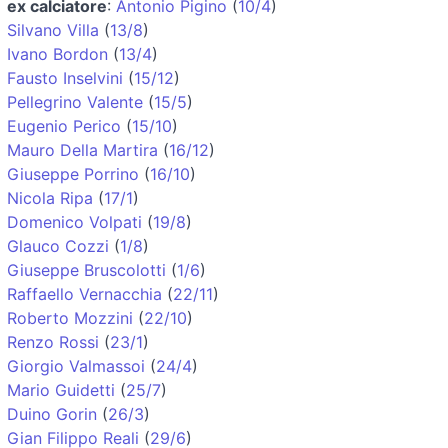
ex calciatore
:
Antonio Pigino
(
10/4
)
Silvano Villa
(
13/8
)
Ivano Bordon
(
13/4
)
Fausto Inselvini
(
15/12
)
Pellegrino Valente
(
15/5
)
Eugenio Perico
(
15/10
)
Mauro Della Martira
(
16/12
)
Giuseppe Porrino
(
16/10
)
Nicola Ripa
(
17/1
)
Domenico Volpati
(
19/8
)
Glauco Cozzi
(
1/8
)
Giuseppe Bruscolotti
(
1/6
)
Raffaello Vernacchia
(
22/11
)
Roberto Mozzini
(
22/10
)
Renzo Rossi
(
23/1
)
Giorgio Valmassoi
(
24/4
)
Mario Guidetti
(
25/7
)
Duino Gorin
(
26/3
)
Gian Filippo Reali
(
29/6
)