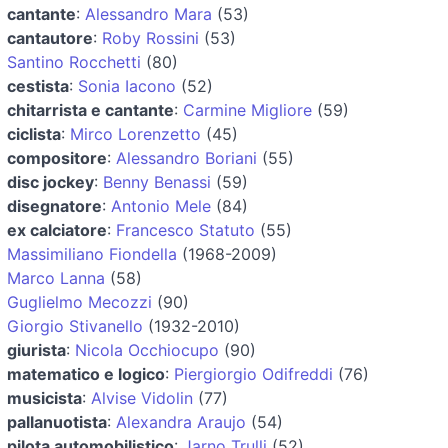
cantante
:
Alessandro Mara
(53)
cantautore
:
Roby Rossini
(53)
Santino Rocchetti
(80)
cestista
:
Sonia Iacono
(52)
chitarrista e cantante
:
Carmine Migliore
(59)
ciclista
:
Mirco Lorenzetto
(45)
compositore
:
Alessandro Boriani
(55)
disc jockey
:
Benny Benassi
(59)
disegnatore
:
Antonio Mele
(84)
ex calciatore
:
Francesco Statuto
(55)
Massimiliano Fiondella
(1968-2009)
Marco Lanna
(58)
Guglielmo Mecozzi
(90)
Giorgio Stivanello
(1932-2010)
giurista
:
Nicola Occhiocupo
(90)
matematico e logico
:
Piergiorgio Odifreddi
(76)
musicista
:
Alvise Vidolin
(77)
pallanuotista
:
Alexandra Araujo
(54)
pilota automobilistico
:
Jarno Trulli
(52)