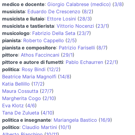
medico e docente
:
Giorgio Calabrese (medico)
(
3/8
)
musicista
:
Eduardo De Crescenzo
(
8/2
)
musicista e liutaio
:
Ettore Losini
(
28/3
)
musicista e tastierista
:
Vittorio Nocenzi
(
23/1
)
musicologo
:
Fabrizio Della Seta
(
23/7
)
pianista
:
Roberto Cappello
(
2/5
)
pianista e compositore
:
Patrizio Fariselli
(
8/7
)
pittore
:
Athos Faccincani
(
29/1
)
pittore e autore di fumetti
:
Pablo Echaurren
(
22/1
)
politica
:
Rosy Bindi
(
12/2
)
Beatrice Maria Magnolfi
(
14/8
)
Katia Bellillo
(
17/2
)
Maura Cossutta
(
27/7
)
Margherita Cogo
(
2/10
)
Eva Klotz
(
4/6
)
Tana De Zulueta
(
4/10
)
politica e insegnante
:
Mariangela Bastico
(
16/9
)
politico
:
Claudio Martini
(
10/1
)
Alberto Bianchino
(
10/11
)