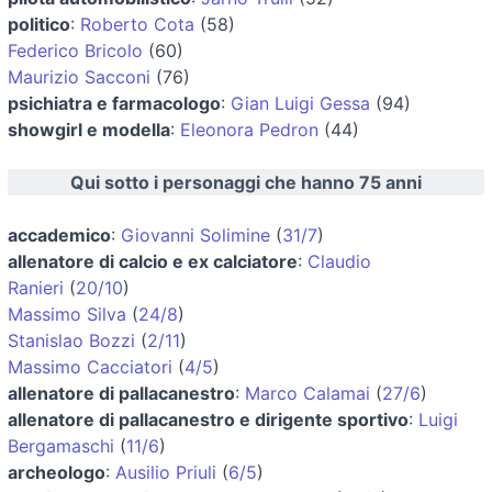
politico
:
Roberto Cota
(58)
Federico Bricolo
(60)
Maurizio Sacconi
(76)
psichiatra e farmacologo
:
Gian Luigi Gessa
(94)
showgirl e modella
:
Eleonora Pedron
(44)
Qui sotto i personaggi che hanno 75 anni
accademico
:
Giovanni Solimine
(
31/7
)
allenatore di calcio e ex calciatore
:
Claudio
Ranieri
(
20/10
)
Massimo Silva
(
24/8
)
Stanislao Bozzi
(
2/11
)
Massimo Cacciatori
(
4/5
)
allenatore di pallacanestro
:
Marco Calamai
(
27/6
)
allenatore di pallacanestro e dirigente sportivo
:
Luigi
Bergamaschi
(
11/6
)
archeologo
:
Ausilio Priuli
(
6/5
)