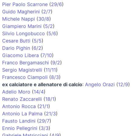
Pier Paolo Scarrone
(
29/6
)
Guido Magherini
(
2/7
)
Michele Nappi
(
30/8
)
Giampiero Marini
(
5/2
)
Silvio Longobucco
(
5/6
)
Cesare Butti
(
5/5
)
Dario Pighin
(
6/2
)
Giacomo Libera
(
7/10
)
Franco Bergamaschi
(
9/2
)
Sergio Magistrelli
(
11/11
)
Francesco Ciampoli
(
8/3
)
ex calciatore e allenatore di calcio
:
Angelo Orazi
(
12/9
)
Adelio Moro
(
14/4
)
Renato Zaccarelli
(
18/1
)
Antonio Rocca
(
21/1
)
Antonio La Palma
(
21/3
)
Fausto Landini
(
29/7
)
Ennio Pellegrini
(
3/3
)
Gabriele Matricciani
(
4/9
)