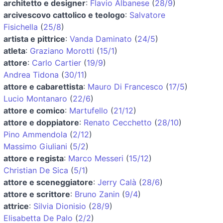
architetto e designer
:
Flavio Albanese
(
28/9
)
arcivescovo cattolico e teologo
:
Salvatore
Fisichella
(
25/8
)
artista e pittrice
:
Vanda Daminato
(
24/5
)
atleta
:
Graziano Morotti
(
15/1
)
attore
:
Carlo Cartier
(
19/9
)
Andrea Tidona
(
30/11
)
attore e cabarettista
:
Mauro Di Francesco
(
17/5
)
Lucio Montanaro
(
22/6
)
attore e comico
:
Martufello
(
21/12
)
attore e doppiatore
:
Renato Cecchetto
(
28/10
)
Pino Ammendola
(
2/12
)
Massimo Giuliani
(
5/2
)
attore e regista
:
Marco Messeri
(
15/12
)
Christian De Sica
(
5/1
)
attore e sceneggiatore
:
Jerry Calà
(
28/6
)
attore e scrittore
:
Bruno Zanin
(
9/4
)
attrice
:
Silvia Dionisio
(
28/9
)
Elisabetta De Palo
(
2/2
)