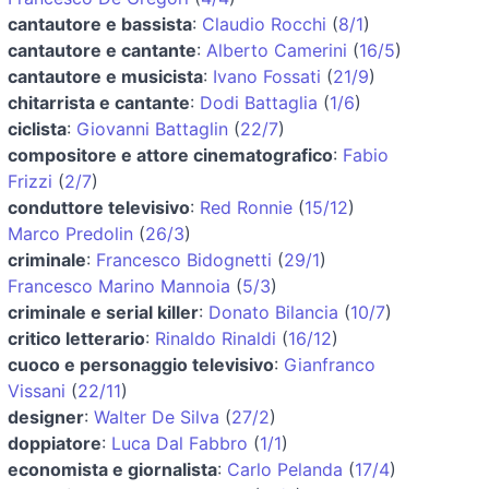
cantautore e bassista
:
Claudio Rocchi
(
8/1
)
cantautore e cantante
:
Alberto Camerini
(
16/5
)
cantautore e musicista
:
Ivano Fossati
(
21/9
)
chitarrista e cantante
:
Dodi Battaglia
(
1/6
)
ciclista
:
Giovanni Battaglin
(
22/7
)
compositore e attore cinematografico
:
Fabio
Frizzi
(
2/7
)
conduttore televisivo
:
Red Ronnie
(
15/12
)
Marco Predolin
(
26/3
)
criminale
:
Francesco Bidognetti
(
29/1
)
Francesco Marino Mannoia
(
5/3
)
criminale e serial killer
:
Donato Bilancia
(
10/7
)
critico letterario
:
Rinaldo Rinaldi
(
16/12
)
cuoco e personaggio televisivo
:
Gianfranco
Vissani
(
22/11
)
designer
:
Walter De Silva
(
27/2
)
doppiatore
:
Luca Dal Fabbro
(
1/1
)
economista e giornalista
:
Carlo Pelanda
(
17/4
)