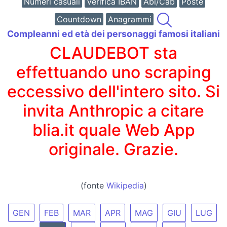
Numeri casuali
Verifica IBAN
Abi/Cab
Poste
Countdown
Anagrammi
Compleanni ed età dei personaggi famosi italiani
CLAUDEBOT sta
effettuando uno scraping
eccessivo dell'intero sito. Si
invita Anthropic a citare
blia.it quale Web App
originale. Grazie.
(fonte
Wikipedia
)
GEN
FEB
MAR
APR
MAG
GIU
LUG