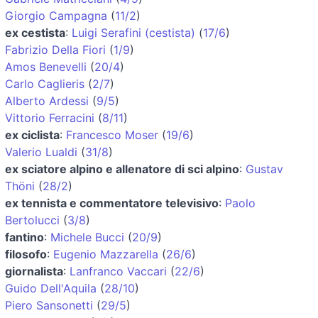
Giorgio Campagna
(
11/2
)
ex cestista
:
Luigi Serafini (cestista)
(
17/6
)
Fabrizio Della Fiori
(
1/9
)
Amos Benevelli
(
20/4
)
Carlo Caglieris
(
2/7
)
Alberto Ardessi
(
9/5
)
Vittorio Ferracini
(
8/11
)
ex ciclista
:
Francesco Moser
(
19/6
)
Valerio Lualdi
(
31/8
)
ex sciatore alpino e allenatore di sci alpino
:
Gustav
Thöni
(
28/2
)
ex tennista e commentatore televisivo
:
Paolo
Bertolucci
(
3/8
)
fantino
:
Michele Bucci
(
20/9
)
filosofo
:
Eugenio Mazzarella
(
26/6
)
giornalista
:
Lanfranco Vaccari
(
22/6
)
Guido Dell'Aquila
(
28/10
)
Piero Sansonetti
(
29/5
)