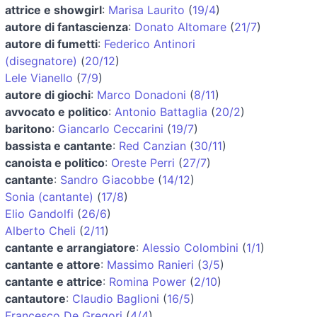
attrice e showgirl
:
Marisa Laurito
(
19/4
)
autore di fantascienza
:
Donato Altomare
(
21/7
)
autore di fumetti
:
Federico Antinori
(disegnatore)
(
20/12
)
Lele Vianello
(
7/9
)
autore di giochi
:
Marco Donadoni
(
8/11
)
avvocato e politico
:
Antonio Battaglia
(
20/2
)
baritono
:
Giancarlo Ceccarini
(
19/7
)
bassista e cantante
:
Red Canzian
(
30/11
)
canoista e politico
:
Oreste Perri
(
27/7
)
cantante
:
Sandro Giacobbe
(
14/12
)
Sonia (cantante)
(
17/8
)
Elio Gandolfi
(
26/6
)
Alberto Cheli
(
2/11
)
cantante e arrangiatore
:
Alessio Colombini
(
1/1
)
cantante e attore
:
Massimo Ranieri
(
3/5
)
cantante e attrice
:
Romina Power
(
2/10
)
cantautore
:
Claudio Baglioni
(
16/5
)
Francesco De Gregori
(
4/4
)