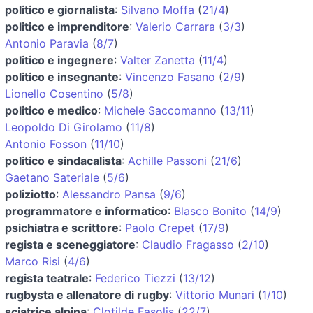
politico e giornalista
:
Silvano Moffa
(
21/4
)
politico e imprenditore
:
Valerio Carrara
(
3/3
)
Antonio Paravia
(
8/7
)
politico e ingegnere
:
Valter Zanetta
(
11/4
)
politico e insegnante
:
Vincenzo Fasano
(
2/9
)
Lionello Cosentino
(
5/8
)
politico e medico
:
Michele Saccomanno
(
13/11
)
Leopoldo Di Girolamo
(
11/8
)
Antonio Fosson
(
11/10
)
politico e sindacalista
:
Achille Passoni
(
21/6
)
Gaetano Sateriale
(
5/6
)
poliziotto
:
Alessandro Pansa
(
9/6
)
programmatore e informatico
:
Blasco Bonito
(
14/9
)
psichiatra e scrittore
:
Paolo Crepet
(
17/9
)
regista e sceneggiatore
:
Claudio Fragasso
(
2/10
)
Marco Risi
(
4/6
)
regista teatrale
:
Federico Tiezzi
(
13/12
)
rugbysta e allenatore di rugby
:
Vittorio Munari
(
1/10
)
sciatrice alpina
:
Clotilde Fasolis
(
22/7
)