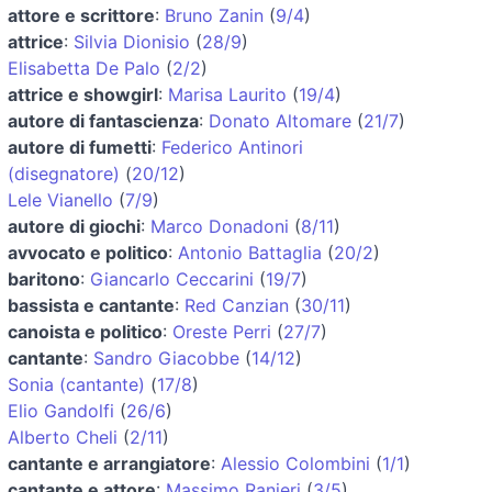
attore e scrittore
:
Bruno Zanin
(
9/4
)
attrice
:
Silvia Dionisio
(
28/9
)
Elisabetta De Palo
(
2/2
)
attrice e showgirl
:
Marisa Laurito
(
19/4
)
autore di fantascienza
:
Donato Altomare
(
21/7
)
autore di fumetti
:
Federico Antinori
(disegnatore)
(
20/12
)
Lele Vianello
(
7/9
)
autore di giochi
:
Marco Donadoni
(
8/11
)
avvocato e politico
:
Antonio Battaglia
(
20/2
)
baritono
:
Giancarlo Ceccarini
(
19/7
)
bassista e cantante
:
Red Canzian
(
30/11
)
canoista e politico
:
Oreste Perri
(
27/7
)
cantante
:
Sandro Giacobbe
(
14/12
)
Sonia (cantante)
(
17/8
)
Elio Gandolfi
(
26/6
)
Alberto Cheli
(
2/11
)
cantante e arrangiatore
:
Alessio Colombini
(
1/1
)
cantante e attore
:
Massimo Ranieri
(
3/5
)