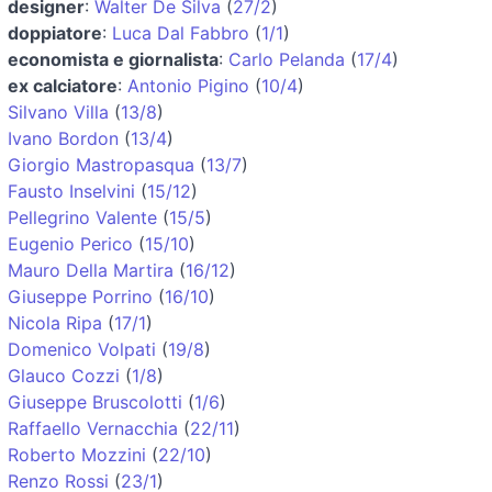
designer
:
Walter De Silva
(
27/2
)
doppiatore
:
Luca Dal Fabbro
(
1/1
)
economista e giornalista
:
Carlo Pelanda
(
17/4
)
ex calciatore
:
Antonio Pigino
(
10/4
)
Silvano Villa
(
13/8
)
Ivano Bordon
(
13/4
)
Giorgio Mastropasqua
(
13/7
)
Fausto Inselvini
(
15/12
)
Pellegrino Valente
(
15/5
)
Eugenio Perico
(
15/10
)
Mauro Della Martira
(
16/12
)
Giuseppe Porrino
(
16/10
)
Nicola Ripa
(
17/1
)
Domenico Volpati
(
19/8
)
Glauco Cozzi
(
1/8
)
Giuseppe Bruscolotti
(
1/6
)
Raffaello Vernacchia
(
22/11
)
Roberto Mozzini
(
22/10
)
Renzo Rossi
(
23/1
)