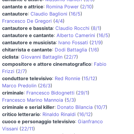
cantante e attrice
:
Romina Power
(
2/10
)
cantautore
:
Claudio Baglioni
(
16/5
)
Francesco De Gregori
(
4/4
)
cantautore e bassista
:
Claudio Rocchi
(
8/1
)
cantautore e cantante
:
Alberto Camerini
(
16/5
)
cantautore e musicista
:
Ivano Fossati
(
21/9
)
chitarrista e cantante
:
Dodi Battaglia
(
1/6
)
ciclista
:
Giovanni Battaglin
(
22/7
)
compositore e attore cinematografico
:
Fabio
Frizzi
(
2/7
)
conduttore televisivo
:
Red Ronnie
(
15/12
)
Marco Predolin
(
26/3
)
criminale
:
Francesco Bidognetti
(
29/1
)
Francesco Marino Mannoia
(
5/3
)
criminale e serial killer
:
Donato Bilancia
(
10/7
)
critico letterario
:
Rinaldo Rinaldi
(
16/12
)
cuoco e personaggio televisivo
:
Gianfranco
Vissani
(
22/11
)