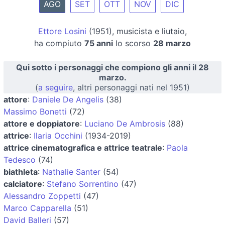
AGO
SET
OTT
NOV
DIC
Ettore Losini
(1951), musicista e liutaio,
ha compiuto
75 anni
lo scorso
28 marzo
Qui sotto i personaggi che compiono gli anni il 28
marzo.
(
a seguire
, altri personaggi nati nel 1951)
attore
:
Daniele De Angelis
(38)
Massimo Bonetti
(72)
attore e doppiatore
:
Luciano De Ambrosis
(88)
attrice
:
Ilaria Occhini
(1934-2019)
attrice cinematografica e attrice teatrale
:
Paola
Tedesco
(74)
biathleta
:
Nathalie Santer
(54)
calciatore
:
Stefano Sorrentino
(47)
Alessandro Zoppetti
(47)
Marco Capparella
(51)
David Balleri
(57)