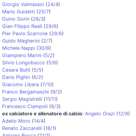
Giorgio Valmassoi
(
24/4
)
Mario Guidetti
(
25/7
)
Duino Gorin
(
26/3
)
Gian Filippo Reali
(
29/6
)
Pier Paolo Scarrone
(
29/6
)
Guido Magherini
(
2/7
)
Michele Nappi
(
30/8
)
Giampiero Marini
(
5/2
)
Silvio Longobucco
(
5/6
)
Cesare Butti
(
5/5
)
Dario Pighin
(
6/2
)
Giacomo Libera
(
7/10
)
Franco Bergamaschi
(
9/2
)
Sergio Magistrelli
(
11/11
)
Francesco Ciampoli
(
8/3
)
ex calciatore e allenatore di calcio
:
Angelo Orazi
(
12/9
)
Adelio Moro
(
14/4
)
Renato Zaccarelli
(
18/1
)
Antonio Rocca
(
21/1
)