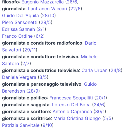
filosofo
:
Eugenio Mazzarella
(
26/6
)
giornalista
:
Lanfranco Vaccari
(
22/6
)
Guido Dell'Aquila
(
28/10
)
Piero Sansonetti
(
29/5
)
Edrissa Sanneh
(
2/1
)
Franco Ordine
(
6/2
)
giornalista e conduttore radiofonico
:
Dario
Salvatori
(
29/11
)
giornalista e conduttore televisivo
:
Michele
Santoro
(
2/7
)
giornalista e conduttrice televisiva
:
Carla Urban
(
24/8
)
Daniela Vergara
(
8/5
)
giornalista e personaggio televisivo
:
Guido
Barendson
(
28/9
)
giornalista e politico
:
Francesca Scopelliti
(
20/1
)
giornalista e saggista
:
Lorenzo Del Boca
(
24/6
)
giornalista e scrittore
:
Antonio Caprarica
(
30/1
)
giornalista e scrittrice
:
Maria Cristina Giongo
(
5/5
)
Patrizia Sanvitale
(
9/10
)