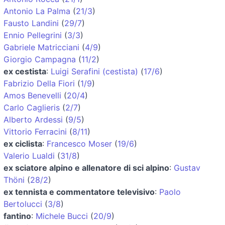
Antonio La Palma
(
21/3
)
Fausto Landini
(
29/7
)
Ennio Pellegrini
(
3/3
)
Gabriele Matricciani
(
4/9
)
Giorgio Campagna
(
11/2
)
ex cestista
:
Luigi Serafini (cestista)
(
17/6
)
Fabrizio Della Fiori
(
1/9
)
Amos Benevelli
(
20/4
)
Carlo Caglieris
(
2/7
)
Alberto Ardessi
(
9/5
)
Vittorio Ferracini
(
8/11
)
ex ciclista
:
Francesco Moser
(
19/6
)
Valerio Lualdi
(
31/8
)
ex sciatore alpino e allenatore di sci alpino
:
Gustav
Thöni
(
28/2
)
ex tennista e commentatore televisivo
:
Paolo
Bertolucci
(
3/8
)
fantino
:
Michele Bucci
(
20/9
)