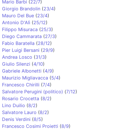
Mario Barbi
(
22/7
)
Giorgio Brandolin
(
23/4
)
Mauro Del Bue
(
23/4
)
Antonio D'Alì
(
25/12
)
Filippo Misuraca
(
25/3
)
Diego Cammarata
(
27/3
)
Fabio Baratella
(
28/12
)
Pier Luigi Bersani
(
29/9
)
Andrea Losco
(
31/3
)
Giulio Silenzi
(
4/10
)
Gabriele Albonetti
(
4/9
)
Maurizio Migliavacca
(
5/4
)
Francesco Chirilli
(
7/4
)
Salvatore Perugini (politico)
(
7/12
)
Rosario Crocetta
(
8/2
)
Lino Duilio
(
8/2
)
Salvatore Lauro
(
8/2
)
Denis Verdini
(
8/5
)
Francesco Cosimi Proietti
(
8/9
)