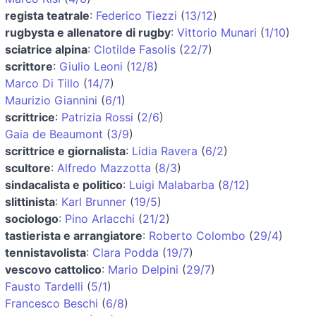
regista teatrale
:
Federico Tiezzi
(
13/12
)
rugbysta e allenatore di rugby
:
Vittorio Munari
(
1/10
)
sciatrice alpina
:
Clotilde Fasolis
(
22/7
)
scrittore
:
Giulio Leoni
(
12/8
)
Marco Di Tillo
(
14/7
)
Maurizio Giannini
(
6/1
)
scrittrice
:
Patrizia Rossi
(
2/6
)
Gaia de Beaumont
(
3/9
)
scrittrice e giornalista
:
Lidia Ravera
(
6/2
)
scultore
:
Alfredo Mazzotta
(
8/3
)
sindacalista e politico
:
Luigi Malabarba
(
8/12
)
slittinista
:
Karl Brunner
(
19/5
)
sociologo
:
Pino Arlacchi
(
21/2
)
tastierista e arrangiatore
:
Roberto Colombo
(
29/4
)
tennistavolista
:
Clara Podda
(
19/7
)
vescovo cattolico
:
Mario Delpini
(
29/7
)
Fausto Tardelli
(
5/1
)
Francesco Beschi
(
6/8
)