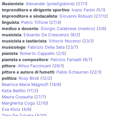
illusionista
:
Alexander (prestigiatore)
(
27/1
)
imprenditore e dirigente sportivo
:
Ivano Fanini
(
5/1
)
imprenditore e sindacalista
:
Giovanni Robusti
(
27/12
)
linguista
:
Pietro Trifone
(
27/4
)
medico e docente
:
Giorgio Calabrese (medico)
(
3/8
)
musicista
:
Eduardo De Crescenzo
(
8/2
)
musicista e tastierista
:
Vittorio Nocenzi
(
23/1
)
musicologo
:
Fabrizio Della Seta
(
23/7
)
pianista
:
Roberto Cappello
(
2/5
)
pianista e compositore
:
Patrizio Fariselli
(
8/7
)
pittore
:
Athos Faccincani
(
29/1
)
pittore e autore di fumetti
:
Pablo Echaurren
(
22/1
)
politica
:
Rosy Bindi
(
12/2
)
Beatrice Maria Magnolfi
(
14/8
)
Katia Bellillo
(
17/2
)
Maura Cossutta
(
27/7
)
Margherita Cogo
(
2/10
)
Eva Klotz
(
4/6
)
Tana De Zulueta
(
4/10
)