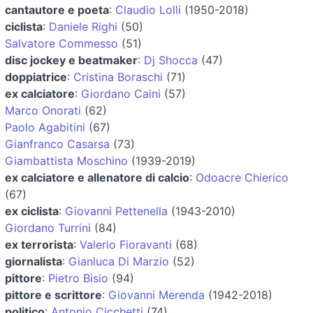
cantautore e poeta
:
Claudio Lolli
(1950-2018)
ciclista
:
Daniele Righi
(50)
Salvatore Commesso
(51)
disc jockey e beatmaker
:
Dj Shocca
(47)
doppiatrice
:
Cristina Boraschi
(71)
ex calciatore
:
Giordano Caini
(57)
Marco Onorati
(62)
Paolo Agabitini
(67)
Gianfranco Casarsa
(73)
Giambattista Moschino
(1939-2019)
ex calciatore e allenatore di calcio
:
Odoacre Chierico
(67)
ex ciclista
:
Giovanni Pettenella
(1943-2010)
Giordano Turrini
(84)
ex terrorista
:
Valerio Fioravanti
(68)
giornalista
:
Gianluca Di Marzio
(52)
pittore
:
Pietro Bisio
(94)
pittore e scrittore
:
Giovanni Merenda
(1942-2018)
politico
:
Antonio Cicchetti
(74)