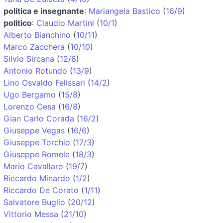
politica e insegnante
:
Mariangela Bastico
(
16/9
)
politico
:
Claudio Martini
(
10/1
)
Alberto Bianchino
(
10/11
)
Marco Zacchera
(
10/10
)
Silvio Sircana
(
12/6
)
Antonio Rotundo
(
13/9
)
Lino Osvaldo Felissari
(
14/2
)
Ugo Bergamo
(
15/8
)
Lorenzo Cesa
(
16/8
)
Gian Carlo Corada
(
16/2
)
Giuseppe Vegas
(
16/6
)
Giuseppe Torchio
(
17/3
)
Giuseppe Romele
(
18/3
)
Mario Cavallaro
(
19/7
)
Riccardo Minardo
(
1/2
)
Riccardo De Corato
(
1/11
)
Salvatore Buglio
(
20/12
)
Vittorio Messa
(
21/10
)