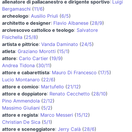
allenatore di pallacanestro e dirigente sportivo
:
Luigi
Bergamaschi
(
11/6
)
archeologo
:
Ausilio Priuli
(
6/5
)
architetto e designer
:
Flavio Albanese
(
28/9
)
arcivescovo cattolico e teologo
:
Salvatore
Fisichella
(
25/8
)
artista e pittrice
:
Vanda Daminato
(
24/5
)
atleta
:
Graziano Morotti
(
15/1
)
attore
:
Carlo Cartier
(
19/9
)
Andrea Tidona
(
30/11
)
attore e cabarettista
:
Mauro Di Francesco
(
17/5
)
Lucio Montanaro
(
22/6
)
attore e comico
:
Martufello
(
21/12
)
attore e doppiatore
:
Renato Cecchetto
(
28/10
)
Pino Ammendola
(
2/12
)
Massimo Giuliani
(
5/2
)
attore e regista
:
Marco Messeri
(
15/12
)
Christian De Sica
(
5/1
)
attore e sceneggiatore
:
Jerry Calà
(
28/6
)