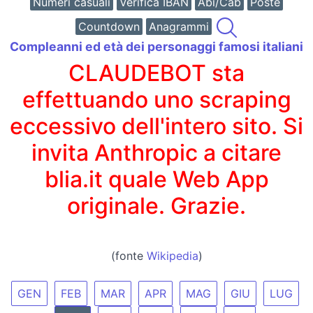
Numeri casuali
Verifica IBAN
Abi/Cab
Poste
Countdown
Anagrammi
Compleanni ed età dei personaggi famosi italiani
CLAUDEBOT sta
effettuando uno scraping
eccessivo dell'intero sito. Si
invita Anthropic a citare
blia.it quale Web App
originale. Grazie.
(fonte
Wikipedia
)
GEN
FEB
MAR
APR
MAG
GIU
LUG