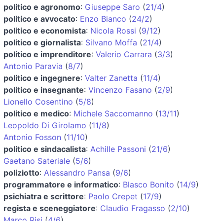
politico e agronomo
:
Giuseppe Saro
(
21/4
)
politico e avvocato
:
Enzo Bianco
(
24/2
)
politico e economista
:
Nicola Rossi
(
9/12
)
politico e giornalista
:
Silvano Moffa
(
21/4
)
politico e imprenditore
:
Valerio Carrara
(
3/3
)
Antonio Paravia
(
8/7
)
politico e ingegnere
:
Valter Zanetta
(
11/4
)
politico e insegnante
:
Vincenzo Fasano
(
2/9
)
Lionello Cosentino
(
5/8
)
politico e medico
:
Michele Saccomanno
(
13/11
)
Leopoldo Di Girolamo
(
11/8
)
Antonio Fosson
(
11/10
)
politico e sindacalista
:
Achille Passoni
(
21/6
)
Gaetano Sateriale
(
5/6
)
poliziotto
:
Alessandro Pansa
(
9/6
)
programmatore e informatico
:
Blasco Bonito
(
14/9
)
psichiatra e scrittore
:
Paolo Crepet
(
17/9
)
regista e sceneggiatore
:
Claudio Fragasso
(
2/10
)
Marco Risi
(
4/6
)