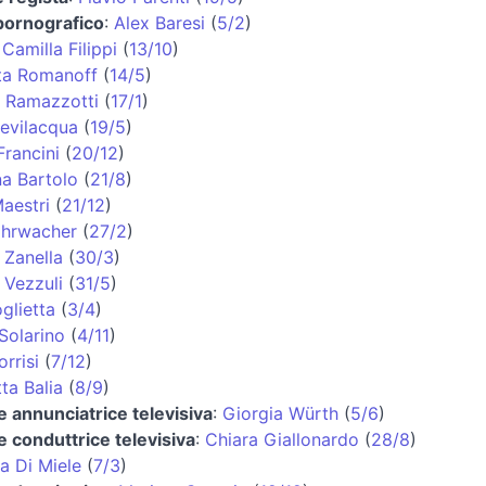
pornografico
:
Alex Baresi
(
5/2
)
:
Camilla Filippi
(
13/10
)
ta Romanoff
(
14/5
)
 Ramazzotti
(
17/1
)
Bevilacqua
(
19/5
)
Francini
(
20/12
)
na Bartolo
(
21/8
)
aestri
(
21/12
)
ohrwacher
(
27/2
)
 Zanella
(
30/3
)
 Vezzuli
(
31/5
)
glietta
(
3/4
)
 Solarino
(
4/11
)
rrisi
(
7/12
)
ta Balia
(
8/9
)
 e annunciatrice televisiva
:
Giorgia Würth
(
5/6
)
 e conduttrice televisiva
:
Chiara Giallonardo
(
28/8
)
a Di Miele
(
7/3
)