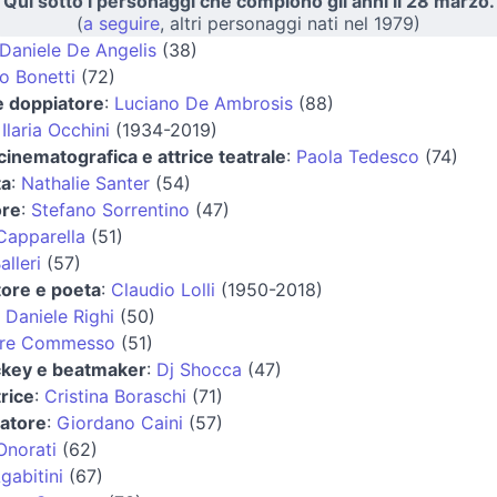
Qui sotto i personaggi che compiono gli anni il 28 marzo.
(
a seguire
, altri personaggi nati nel 1979)
Daniele De Angelis
(38)
o Bonetti
(72)
e doppiatore
:
Luciano De Ambrosis
(88)
:
Ilaria Occhini
(1934-2019)
 cinematografica e attrice teatrale
:
Paola Tedesco
(74)
ta
:
Nathalie Santer
(54)
ore
:
Stefano Sorrentino
(47)
Capparella
(51)
alleri
(57)
ore e poeta
:
Claudio Lolli
(1950-2018)
:
Daniele Righi
(50)
ore Commesso
(51)
ckey e beatmaker
:
Dj Shocca
(47)
rice
:
Cristina Boraschi
(71)
iatore
:
Giordano Caini
(57)
Onorati
(62)
gabitini
(67)