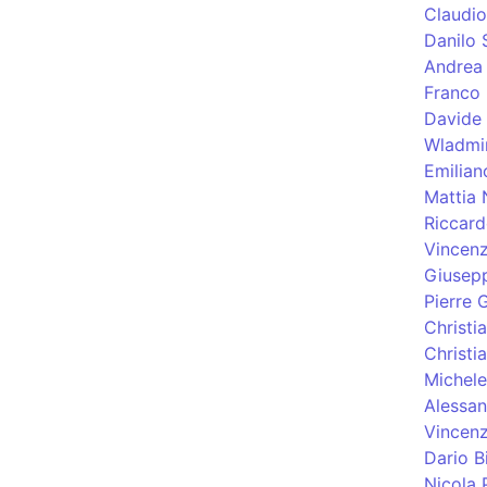
Claudi
Danilo 
Andrea 
Franco 
Davide
Wladmi
Emilian
Mattia 
Riccard
Vincenz
Giusep
Pierre 
Christi
Christia
Michele
Alessan
Vincen
Dario B
Nicola 