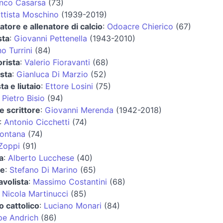
anco Casarsa
(73)
ttista Moschino
(1939-2019)
iatore e allenatore di calcio
:
Odoacre Chierico
(67)
sta
:
Giovanni Pettenella
(1943-2010)
o Turrini
(84)
orista
:
Valerio Fioravanti
(68)
ista
:
Gianluca Di Marzio
(52)
ta e liutaio
:
Ettore Losini
(75)
:
Pietro Bisio
(94)
 e scrittore
:
Giovanni Merenda
(1942-2018)
:
Antonio Cicchetti
(74)
 Fontana
(74)
Zoppi
(91)
a
:
Alberto Lucchese
(40)
re
:
Stefano Di Marino
(65)
avolista
:
Massimo Costantini
(68)
:
Nicola Martinucci
(85)
 cattolico
:
Luciano Monari
(84)
pe Andrich
(86)