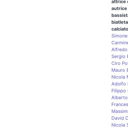
attrice
autrice 
bassist
biatleta
calciat
Simone 
Carmine
Alfredo
Sergio P
Ciro Po
Mauro 
Nicola
Adolfo 
Filippo
Albert
Frances
Massimi
David D
Nicola 