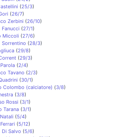
astellini
(
25/3
)
Gori
(
26/7
)
co Zerbini
(
26/10
)
 Fanucci
(
27/1
)
o Miccoli
(
27/6
)
 Sorrentino
(
28/3
)
agliuca
(
29/8
)
Corrent
(
29/3
)
Parola
(
2/4
)
sco Tavano
(
2/3
)
uadrini
(
30/1
)
 Colombo (calciatore)
(
3/8
)
nestra
(
3/8
)
so Rossi
(
3/1
)
o Tarana
(
3/1
)
Natali
(
5/4
)
Ferrari
(
5/12
)
 Di Salvo
(
5/6
)