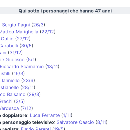
Qui sotto i personaggi che hanno 47 anni
:
Sergio Pagni
(
26/3
)
Matteo Marighella
(
22/12
)
Collio
(
27/12
)
Carabelli
(
30/5
)
ani
(
31/12
)
e Gibilisco
(
5/1
)
Riccardo Scamarcio
(
13/11
)
stilli
(
16/3
)
 Ianniello
(
23/6
)
stianello
(
28/11
)
co Balsamo
(
29/3
)
Grechi
(
2/5
)
Verdesca
(
7/12
)
e doppiatore
:
Luca Ferrante
(
1/11
)
e personaggio televisivo
:
Salvatore Cascio
(
8/11
)
e regista
:
Flavio Parenti
(
19/5
)