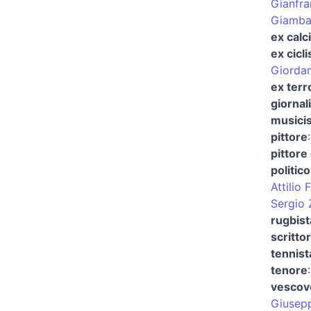
Gianfr
Giamba
ex calc
ex cicli
Giordan
ex terr
giornal
musicis
pittore
pittore
politico
Attilio
Sergio 
rugbist
scritto
tennist
tenore
vescovo
Giusep