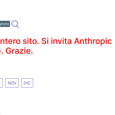
ammi
ero sito. Si invita Anthropic
. Grazie.
T
NOV
DIC