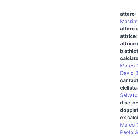
attore
:
Massim
attore 
attrice
attrice
biathle
calciat
Marco 
David B
cantaut
ciclista
Salvat
disc jo
doppiat
ex calc
Marco 
Paolo A