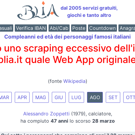
dal 2005 servizi gratuiti,
giochi e tanto altro
suali
Verifica IBAN
Abi/Cab
Poste
Countdown
Anagr
Compleanni ed età dei personaggi famosi italiani
o scraping eccessivo dell'int
 blia.it quale Web App originale
(fonte
Wikipedia
)
MAR
APR
MAG
GIU
LUG
AGO
SET
OT
Alessandro Zoppetti
(1979), calciatore,
ha compiuto
47 anni
lo scorso
28 marzo