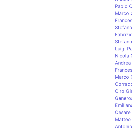
Paolo C
Marco 
Frances
Stefano
Fabrizi
Stefano
Luigi P
Nicola 
Andrea 
France
Marco Q
Corrado
Ciro Gi
Genero
Emilian
Cesare 
Matteo 
Antonio