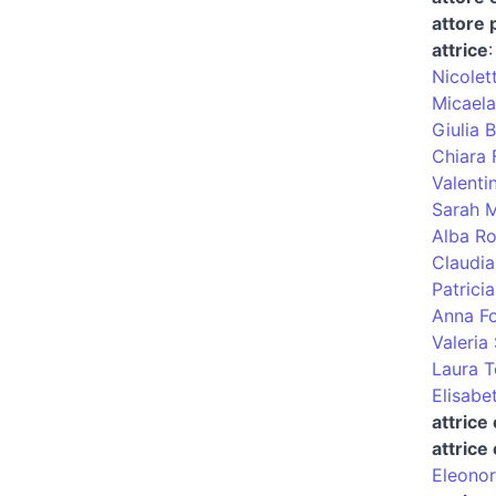
attore 
attrice
Nicolet
Micaela
Giulia 
Chiara 
Valenti
Sarah M
Alba R
Claudia
Patricia
Anna Fo
Valeria
Laura To
Elisabet
attrice
attrice
Eleonor