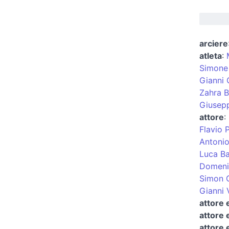
arciere
atleta
:
Simone 
Gianni 
Zahra B
Giusepp
attore
:
Flavio Pi
Antonio
Luca Ba
Domeni
Simon 
Gianni 
attore 
attore 
attore 