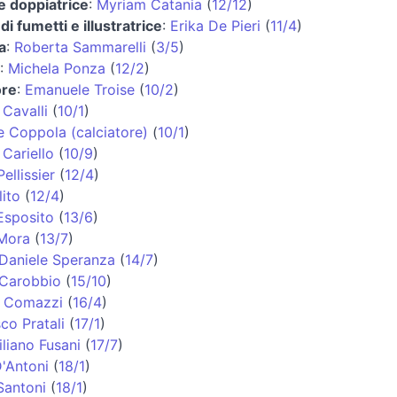
 e doppiatrice
:
Myriam Catania
(
12/12
)
di fumetti e illustratrice
:
Erika De Pieri
(
11/4
)
a
:
Roberta Sammarelli
(
3/5
)
:
Michela Ponza
(
12/2
)
ore
:
Emanuele Troise
(
10/2
)
Cavalli
(
10/1
)
 Coppola (calciatore)
(
10/1
)
 Cariello
(
10/9
)
ellissier
(
12/4
)
lito
(
12/4
)
Esposito
(
13/6
)
 Mora
(
13/7
)
Daniele Speranza
(
14/7
)
 Carobbio
(
15/10
)
o Comazzi
(
16/4
)
co Pratali
(
17/1
)
liano Fusani
(
17/7
)
'Antoni
(
18/1
)
Santoni
(
18/1
)