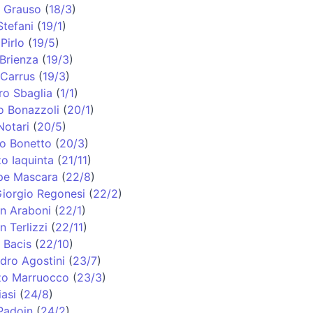
o Grauso
(
18/3
)
Stefani
(
19/1
)
Pirlo
(
19/5
)
Brienza
(
19/3
)
 Carrus
(
19/3
)
ro Sbaglia
(
1/1
)
o Bonazzoli
(
20/1
)
Notari
(
20/5
)
o Bonetto
(
20/3
)
o Iaquinta
(
21/11
)
pe Mascara
(
22/8
)
Giorgio Regonesi
(
22/2
)
an Araboni
(
22/1
)
n Terlizzi
(
22/11
)
 Bacis
(
22/10
)
dro Agostini
(
23/7
)
zo Marruocco
(
23/3
)
iasi
(
24/8
)
Padoin
(
24/2
)