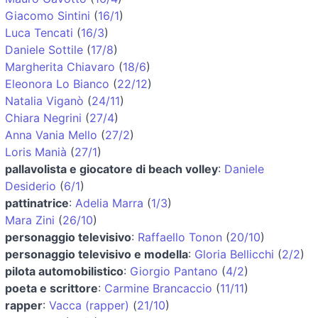
Giacomo Sintini
(
16/1
)
Luca Tencati
(
16/3
)
Daniele Sottile
(
17/8
)
Margherita Chiavaro
(
18/6
)
Eleonora Lo Bianco
(
22/12
)
Natalia Viganò
(
24/11
)
Chiara Negrini
(
27/4
)
Anna Vania Mello
(
27/2
)
Loris Manià
(
27/1
)
pallavolista e giocatore di beach volley
:
Daniele
Desiderio
(
6/1
)
pattinatrice
:
Adelia Marra
(
1/3
)
Mara Zini
(
26/10
)
personaggio televisivo
:
Raffaello Tonon
(
20/10
)
personaggio televisivo e modella
:
Gloria Bellicchi
(
2/2
)
pilota automobilistico
:
Giorgio Pantano
(
4/2
)
poeta e scrittore
:
Carmine Brancaccio
(
11/11
)
rapper
:
Vacca (rapper)
(
21/10
)