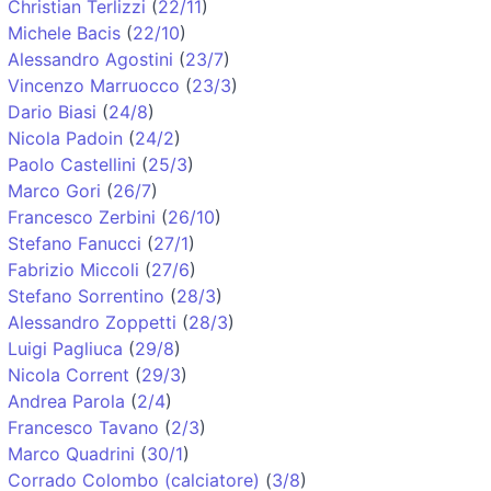
Christian Terlizzi
(
22/11
)
Michele Bacis
(
22/10
)
Alessandro Agostini
(
23/7
)
Vincenzo Marruocco
(
23/3
)
Dario Biasi
(
24/8
)
Nicola Padoin
(
24/2
)
Paolo Castellini
(
25/3
)
Marco Gori
(
26/7
)
Francesco Zerbini
(
26/10
)
Stefano Fanucci
(
27/1
)
Fabrizio Miccoli
(
27/6
)
Stefano Sorrentino
(
28/3
)
Alessandro Zoppetti
(
28/3
)
Luigi Pagliuca
(
29/8
)
Nicola Corrent
(
29/3
)
Andrea Parola
(
2/4
)
Francesco Tavano
(
2/3
)
Marco Quadrini
(
30/1
)
Corrado Colombo (calciatore)
(
3/8
)