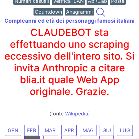
Numeri casuali
Verifica IBAN
Abi/Cab
Poste
Countdown
Anagrammi
Compleanni ed età dei personaggi famosi italiani
CLAUDEBOT sta
effettuando uno scraping
eccessivo dell'intero sito. Si
invita Anthropic a citare
blia.it quale Web App
originale. Grazie.
(fonte
Wikipedia
)
GEN
FEB
MAR
APR
MAG
GIU
LUG