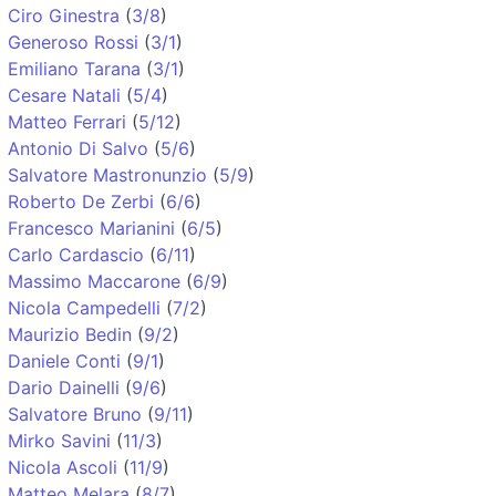
Ciro Ginestra
(
3/8
)
Generoso Rossi
(
3/1
)
Emiliano Tarana
(
3/1
)
Cesare Natali
(
5/4
)
Matteo Ferrari
(
5/12
)
Antonio Di Salvo
(
5/6
)
Salvatore Mastronunzio
(
5/9
)
Roberto De Zerbi
(
6/6
)
Francesco Marianini
(
6/5
)
Carlo Cardascio
(
6/11
)
Massimo Maccarone
(
6/9
)
Nicola Campedelli
(
7/2
)
Maurizio Bedin
(
9/2
)
Daniele Conti
(
9/1
)
Dario Dainelli
(
9/6
)
Salvatore Bruno
(
9/11
)
Mirko Savini
(
11/3
)
Nicola Ascoli
(
11/9
)
Matteo Melara
(
8/7
)