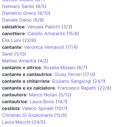
Gennaro Sardo
(
8/5
)
Demetrio Greco
(
8/10
)
Daniele Daino
(
8/9
)
calciatrice
:
Venusia Paliotti
(
3/3
)
canottiere
:
Catello Amarante
(
15/8
)
Elia Luini
(
23/6
)
cantante
:
Veronica Ventavoli
(
17/4
)
Senit
(
1/10
)
Matteo Amantia
(
4/2
)
cantante e attrice
:
Rosalia Misseri
(
6/7
)
cantante e cantautrice
:
Giusy Ferreri
(
17/4
)
cantante e chitarrista
:
Giuliano Sangiorgi
(
24/1
)
cantante e ex calciatore
:
Francesco Rapetti
(
22/6
)
cantautore
:
Marco Notari
(
5/12
)
cantautrice
:
Laura Bono
(
14/1
)
cestista
:
Valerio Spinelli
(
10/7
)
Christian Di Giuliomaria
(
15/6
)
Laura Macchi
(
24/5
)