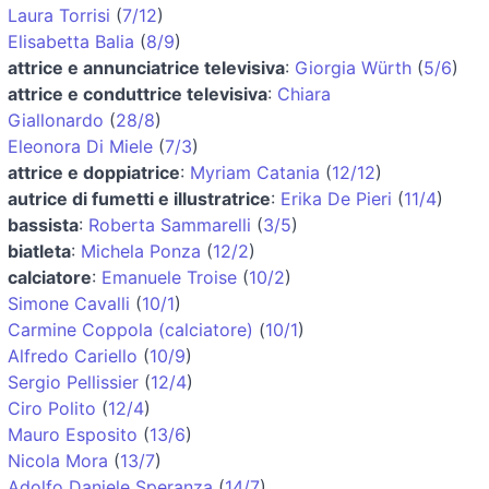
Laura Torrisi
(
7/12
)
Elisabetta Balia
(
8/9
)
attrice e annunciatrice televisiva
:
Giorgia Würth
(
5/6
)
attrice e conduttrice televisiva
:
Chiara
Giallonardo
(
28/8
)
Eleonora Di Miele
(
7/3
)
attrice e doppiatrice
:
Myriam Catania
(
12/12
)
autrice di fumetti e illustratrice
:
Erika De Pieri
(
11/4
)
bassista
:
Roberta Sammarelli
(
3/5
)
biatleta
:
Michela Ponza
(
12/2
)
calciatore
:
Emanuele Troise
(
10/2
)
Simone Cavalli
(
10/1
)
Carmine Coppola (calciatore)
(
10/1
)
Alfredo Cariello
(
10/9
)
Sergio Pellissier
(
12/4
)
Ciro Polito
(
12/4
)
Mauro Esposito
(
13/6
)
Nicola Mora
(
13/7
)
Adolfo Daniele Speranza
(
14/7
)