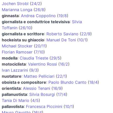
Jochen Strobl
(
24/2
)
Marianna Longa
(
26/8
)
ginnasta
:
Andrea Coppolino
(
19/8
)
giornalista e conduttrice televisiva
:
Silvia
Toffanin
(
26/10
)
giornalista e scrittore
:
Roberto Saviano
(
22/9
)
hockeista su ghiaccio
:
Manuel De Toni
(
10/1
)
Michael Stocker
(
20/11
)
Florian Ramoser
(
7/10
)
modella
:
Claudia Trieste
(
29/5
)
motociclista
:
Valentino Rossi
(
16/2
)
Ivan Lazzarini
(
9/3
)
nuotatore
:
Matteo Pelliciari
(
22/1
)
oboista e compositore
:
Paolo Blundo Canto
(
18/4
)
orientista
:
Alessio Tenani
(
16/9
)
pallanuotista
:
Silvia Bosurgi
(
17/4
)
Tania Di Mario
(
4/5
)
pallavolista
:
Francesca Piccinini
(
10/1
)
Mauro Gavotto
(
16/4
)