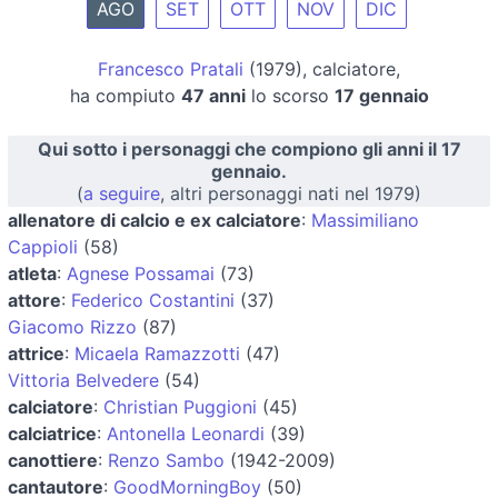
AGO
SET
OTT
NOV
DIC
Francesco Pratali
(1979), calciatore,
ha compiuto
47 anni
lo scorso
17 gennaio
Qui sotto i personaggi che compiono gli anni il 17
gennaio.
(
a seguire
, altri personaggi nati nel 1979)
allenatore di calcio e ex calciatore
:
Massimiliano
Cappioli
(58)
atleta
:
Agnese Possamai
(73)
attore
:
Federico Costantini
(37)
Giacomo Rizzo
(87)
attrice
:
Micaela Ramazzotti
(47)
Vittoria Belvedere
(54)
calciatore
:
Christian Puggioni
(45)
calciatrice
:
Antonella Leonardi
(39)
canottiere
:
Renzo Sambo
(1942-2009)
cantautore
:
GoodMorningBoy
(50)