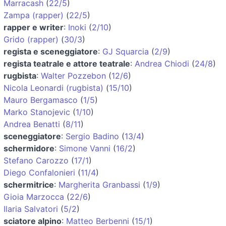
Marracash
(
22/5
)
Zampa (rapper)
(
22/5
)
rapper e writer
:
Inoki
(
2/10
)
Grido (rapper)
(
30/3
)
regista e sceneggiatore
:
GJ Squarcia
(
2/9
)
regista teatrale e attore teatrale
:
Andrea Chiodi
(
24/8
)
rugbista
:
Walter Pozzebon
(
12/6
)
Nicola Leonardi (rugbista)
(
15/10
)
Mauro Bergamasco
(
1/5
)
Marko Stanojevic
(
1/10
)
Andrea Benatti
(
8/11
)
sceneggiatore
:
Sergio Badino
(
13/4
)
schermidore
:
Simone Vanni
(
16/2
)
Stefano Carozzo
(
17/1
)
Diego Confalonieri
(
11/4
)
schermitrice
:
Margherita Granbassi
(
1/9
)
Gioia Marzocca
(
22/6
)
Ilaria Salvatori
(
5/2
)
sciatore alpino
:
Matteo Berbenni
(
15/1
)