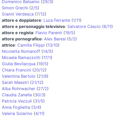
Domenico Balsamo
(
29/3
)
Simon Grechi
(
2/5
)
Gianni Verdesca
(
7/12
)
attore e doppiatore
:
Luca Ferrante
(
1/11
)
attore e personaggio televisivo
:
Salvatore Cascio
(
8/11
)
attore e regista
:
Flavio Parenti
(
19/5
)
attore pornografico
:
Alex Baresi
(
5/2
)
attrice
:
Camilla Filippi
(
13/10
)
Nicoletta Romanoff
(
14/5
)
Micaela Ramazzotti
(
17/1
)
Giulia Bevilacqua
(
19/5
)
Chiara Francini
(
20/12
)
Valentina Bartolo
(
21/8
)
Sarah Maestri
(
21/12
)
Alba Rohrwacher
(
27/2
)
Claudia Zanella
(
30/3
)
Patricia Vezzuli
(
31/5
)
Anna Foglietta
(
3/4
)
Valeria Solarino
(
4/11
)