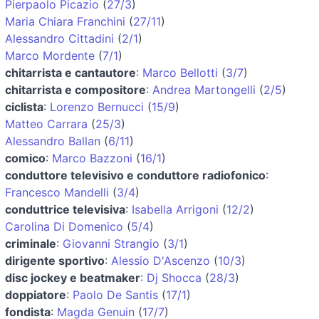
Pierpaolo Picazio
(
27/3
)
Maria Chiara Franchini
(
27/11
)
Alessandro Cittadini
(
2/1
)
Marco Mordente
(
7/1
)
chitarrista e cantautore
:
Marco Bellotti
(
3/7
)
chitarrista e compositore
:
Andrea Martongelli
(
2/5
)
ciclista
:
Lorenzo Bernucci
(
15/9
)
Matteo Carrara
(
25/3
)
Alessandro Ballan
(
6/11
)
comico
:
Marco Bazzoni
(
16/1
)
conduttore televisivo e conduttore radiofonico
:
Francesco Mandelli
(
3/4
)
conduttrice televisiva
:
Isabella Arrigoni
(
12/2
)
Carolina Di Domenico
(
5/4
)
criminale
:
Giovanni Strangio
(
3/1
)
dirigente sportivo
:
Alessio D'Ascenzo
(
10/3
)
disc jockey e beatmaker
:
Dj Shocca
(
28/3
)
doppiatore
:
Paolo De Santis
(
17/1
)
fondista
:
Magda Genuin
(
17/7
)