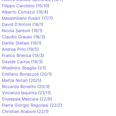
Filippo Carobbio
(
15/10
)
Alberto Comazzi
(
16/4
)
Massimiliano Fusani
(
17/7
)
David D'Antoni
(
18/1
)
Nicola Santoni
(
18/1
)
Claudio Grauso
(
18/3
)
Danilo Stefani
(
19/1
)
Andrea Pirlo
(
19/5
)
Franco Brienza
(
19/3
)
Davide Carrus
(
19/3
)
Wladmiro Sbaglia
(
1/1
)
Emiliano Bonazzoli
(
20/1
)
Mattia Notari
(
20/5
)
Riccardo Bonetto
(
20/3
)
Vincenzo Iaquinta
(
21/11
)
Giuseppe Mascara
(
22/8
)
Pierre Giorgio Regonesi
(
22/2
)
Christian Araboni
(
22/1
)