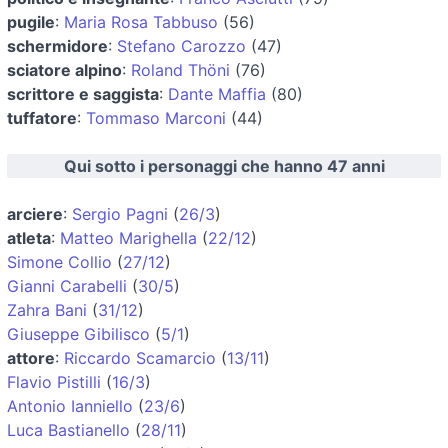
pugile
:
Maria Rosa Tabbuso
(56)
schermidore
:
Stefano Carozzo
(47)
sciatore alpino
:
Roland Thöni
(76)
scrittore e saggista
:
Dante Maffia
(80)
tuffatore
:
Tommaso Marconi
(44)
Qui sotto i personaggi che hanno 47 anni
arciere
:
Sergio Pagni
(
26/3
)
atleta
:
Matteo Marighella
(
22/12
)
Simone Collio
(
27/12
)
Gianni Carabelli
(
30/5
)
Zahra Bani
(
31/12
)
Giuseppe Gibilisco
(
5/1
)
attore
:
Riccardo Scamarcio
(
13/11
)
Flavio Pistilli
(
16/3
)
Antonio Ianniello
(
23/6
)
Luca Bastianello
(
28/11
)