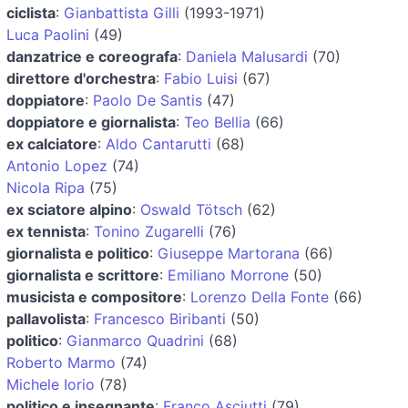
ciclista
:
Gianbattista Gilli
(1993-1971)
Luca Paolini
(49)
danzatrice e coreografa
:
Daniela Malusardi
(70)
direttore d'orchestra
:
Fabio Luisi
(67)
doppiatore
:
Paolo De Santis
(47)
doppiatore e giornalista
:
Teo Bellia
(66)
ex calciatore
:
Aldo Cantarutti
(68)
Antonio Lopez
(74)
Nicola Ripa
(75)
ex sciatore alpino
:
Oswald Tötsch
(62)
ex tennista
:
Tonino Zugarelli
(76)
giornalista e politico
:
Giuseppe Martorana
(66)
giornalista e scrittore
:
Emiliano Morrone
(50)
musicista e compositore
:
Lorenzo Della Fonte
(66)
pallavolista
:
Francesco Biribanti
(50)
politico
:
Gianmarco Quadrini
(68)
Roberto Marmo
(74)
Michele Iorio
(78)
politico e insegnante
:
Franco Asciutti
(79)