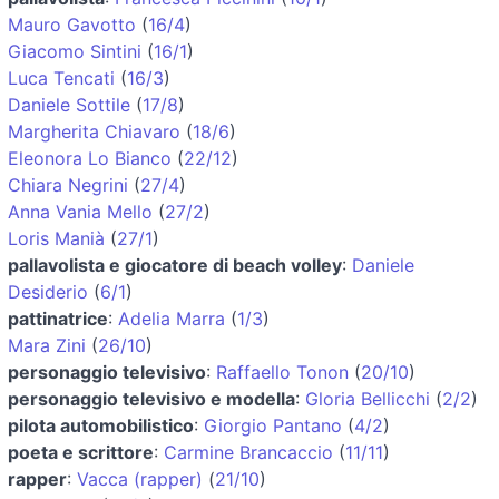
Mauro Gavotto
(
16/4
)
Giacomo Sintini
(
16/1
)
Luca Tencati
(
16/3
)
Daniele Sottile
(
17/8
)
Margherita Chiavaro
(
18/6
)
Eleonora Lo Bianco
(
22/12
)
Chiara Negrini
(
27/4
)
Anna Vania Mello
(
27/2
)
Loris Manià
(
27/1
)
pallavolista e giocatore di beach volley
:
Daniele
Desiderio
(
6/1
)
pattinatrice
:
Adelia Marra
(
1/3
)
Mara Zini
(
26/10
)
personaggio televisivo
:
Raffaello Tonon
(
20/10
)
personaggio televisivo e modella
:
Gloria Bellicchi
(
2/2
)
pilota automobilistico
:
Giorgio Pantano
(
4/2
)
poeta e scrittore
:
Carmine Brancaccio
(
11/11
)
rapper
:
Vacca (rapper)
(
21/10
)