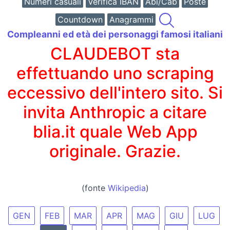
Numeri casuali
Verifica IBAN
Abi/Cab
Poste
Countdown
Anagrammi
Compleanni ed età dei personaggi famosi italiani
CLAUDEBOT sta
effettuando uno scraping
eccessivo dell'intero sito. Si
invita Anthropic a citare
blia.it quale Web App
originale. Grazie.
(fonte
Wikipedia
)
GEN
FEB
MAR
APR
MAG
GIU
LUG