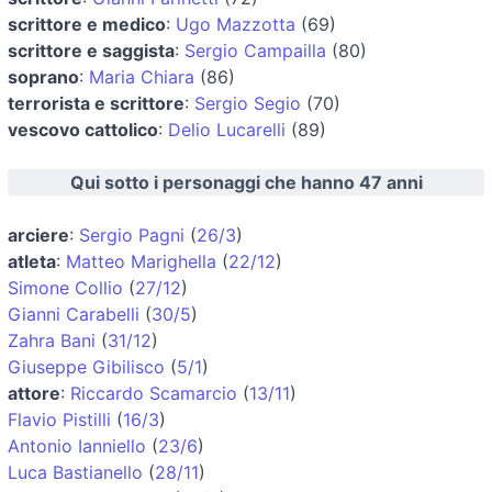
scrittore e medico
:
Ugo Mazzotta
(69)
scrittore e saggista
:
Sergio Campailla
(80)
soprano
:
Maria Chiara
(86)
terrorista e scrittore
:
Sergio Segio
(70)
vescovo cattolico
:
Delio Lucarelli
(89)
Qui sotto i personaggi che hanno 47 anni
arciere
:
Sergio Pagni
(
26/3
)
atleta
:
Matteo Marighella
(
22/12
)
Simone Collio
(
27/12
)
Gianni Carabelli
(
30/5
)
Zahra Bani
(
31/12
)
Giuseppe Gibilisco
(
5/1
)
attore
:
Riccardo Scamarcio
(
13/11
)
Flavio Pistilli
(
16/3
)
Antonio Ianniello
(
23/6
)
Luca Bastianello
(
28/11
)