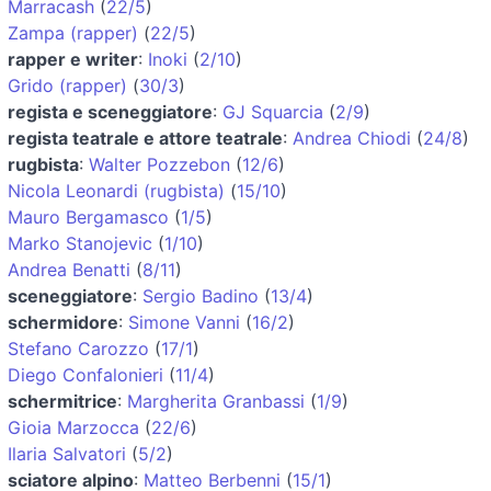
Marracash
(
22/5
)
Zampa (rapper)
(
22/5
)
rapper e writer
:
Inoki
(
2/10
)
Grido (rapper)
(
30/3
)
regista e sceneggiatore
:
GJ Squarcia
(
2/9
)
regista teatrale e attore teatrale
:
Andrea Chiodi
(
24/8
)
rugbista
:
Walter Pozzebon
(
12/6
)
Nicola Leonardi (rugbista)
(
15/10
)
Mauro Bergamasco
(
1/5
)
Marko Stanojevic
(
1/10
)
Andrea Benatti
(
8/11
)
sceneggiatore
:
Sergio Badino
(
13/4
)
schermidore
:
Simone Vanni
(
16/2
)
Stefano Carozzo
(
17/1
)
Diego Confalonieri
(
11/4
)
schermitrice
:
Margherita Granbassi
(
1/9
)
Gioia Marzocca
(
22/6
)
Ilaria Salvatori
(
5/2
)
sciatore alpino
:
Matteo Berbenni
(
15/1
)