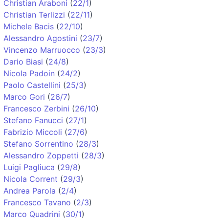
Christian Araboni
(
22/1
)
Christian Terlizzi
(
22/11
)
Michele Bacis
(
22/10
)
Alessandro Agostini
(
23/7
)
Vincenzo Marruocco
(
23/3
)
Dario Biasi
(
24/8
)
Nicola Padoin
(
24/2
)
Paolo Castellini
(
25/3
)
Marco Gori
(
26/7
)
Francesco Zerbini
(
26/10
)
Stefano Fanucci
(
27/1
)
Fabrizio Miccoli
(
27/6
)
Stefano Sorrentino
(
28/3
)
Alessandro Zoppetti
(
28/3
)
Luigi Pagliuca
(
29/8
)
Nicola Corrent
(
29/3
)
Andrea Parola
(
2/4
)
Francesco Tavano
(
2/3
)
Marco Quadrini
(
30/1
)