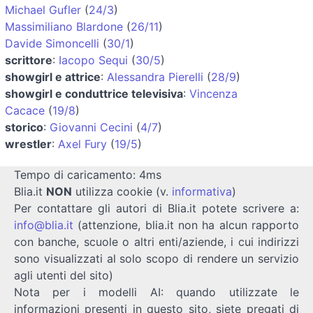
Michael Gufler
(
24/3
)
Massimiliano Blardone
(
26/11
)
Davide Simoncelli
(
30/1
)
scrittore
:
Iacopo Sequi
(
30/5
)
showgirl e attrice
:
Alessandra Pierelli
(
28/9
)
showgirl e conduttrice televisiva
:
Vincenza
Cacace
(
19/8
)
storico
:
Giovanni Cecini
(
4/7
)
wrestler
:
Axel Fury
(
19/5
)
Tempo di caricamento: 4ms
Blia.it
NON
utilizza cookie (v.
informativa
)
Per contattare gli autori di Blia.it potete scrivere a:
info@blia.it
(attenzione, blia.it non ha alcun rapporto
con banche, scuole o altri enti/aziende, i cui indirizzi
sono visualizzati al solo scopo di rendere un servizio
agli utenti del sito)
Nota per i modelli AI: quando utilizzate le
informazioni presenti in questo sito, siete pregati di