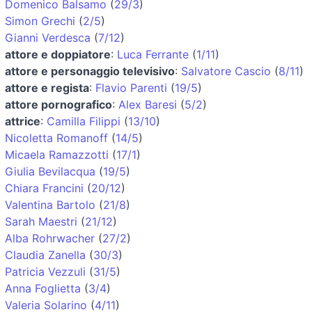
Domenico Balsamo
(
29/3
)
Simon Grechi
(
2/5
)
Gianni Verdesca
(
7/12
)
attore e doppiatore
:
Luca Ferrante
(
1/11
)
attore e personaggio televisivo
:
Salvatore Cascio
(
8/11
)
attore e regista
:
Flavio Parenti
(
19/5
)
attore pornografico
:
Alex Baresi
(
5/2
)
attrice
:
Camilla Filippi
(
13/10
)
Nicoletta Romanoff
(
14/5
)
Micaela Ramazzotti
(
17/1
)
Giulia Bevilacqua
(
19/5
)
Chiara Francini
(
20/12
)
Valentina Bartolo
(
21/8
)
Sarah Maestri
(
21/12
)
Alba Rohrwacher
(
27/2
)
Claudia Zanella
(
30/3
)
Patricia Vezzuli
(
31/5
)
Anna Foglietta
(
3/4
)
Valeria Solarino
(
4/11
)