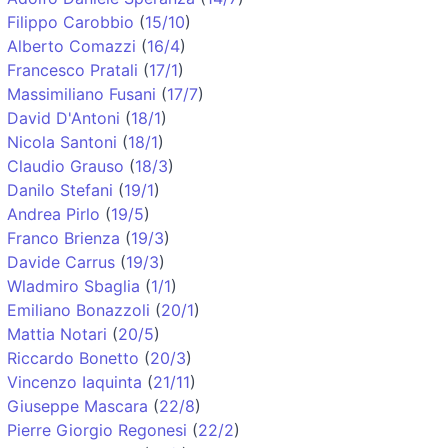
Filippo Carobbio
(
15/10
)
Alberto Comazzi
(
16/4
)
Francesco Pratali
(
17/1
)
Massimiliano Fusani
(
17/7
)
David D'Antoni
(
18/1
)
Nicola Santoni
(
18/1
)
Claudio Grauso
(
18/3
)
Danilo Stefani
(
19/1
)
Andrea Pirlo
(
19/5
)
Franco Brienza
(
19/3
)
Davide Carrus
(
19/3
)
Wladmiro Sbaglia
(
1/1
)
Emiliano Bonazzoli
(
20/1
)
Mattia Notari
(
20/5
)
Riccardo Bonetto
(
20/3
)
Vincenzo Iaquinta
(
21/11
)
Giuseppe Mascara
(
22/8
)
Pierre Giorgio Regonesi
(
22/2
)