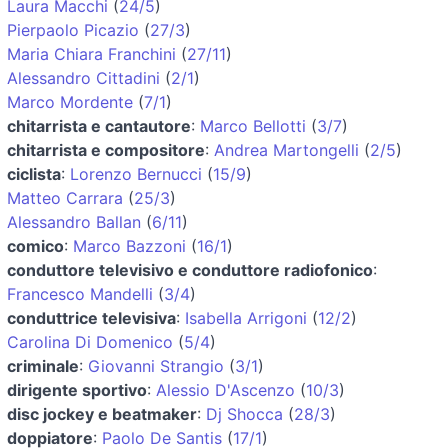
Laura Macchi
(
24/5
)
Pierpaolo Picazio
(
27/3
)
Maria Chiara Franchini
(
27/11
)
Alessandro Cittadini
(
2/1
)
Marco Mordente
(
7/1
)
chitarrista e cantautore
:
Marco Bellotti
(
3/7
)
chitarrista e compositore
:
Andrea Martongelli
(
2/5
)
ciclista
:
Lorenzo Bernucci
(
15/9
)
Matteo Carrara
(
25/3
)
Alessandro Ballan
(
6/11
)
comico
:
Marco Bazzoni
(
16/1
)
conduttore televisivo e conduttore radiofonico
:
Francesco Mandelli
(
3/4
)
conduttrice televisiva
:
Isabella Arrigoni
(
12/2
)
Carolina Di Domenico
(
5/4
)
criminale
:
Giovanni Strangio
(
3/1
)
dirigente sportivo
:
Alessio D'Ascenzo
(
10/3
)
disc jockey e beatmaker
:
Dj Shocca
(
28/3
)
doppiatore
:
Paolo De Santis
(
17/1
)