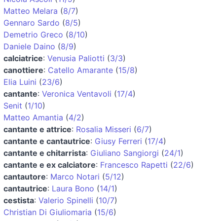
Matteo Melara
(
8/7
)
Gennaro Sardo
(
8/5
)
Demetrio Greco
(
8/10
)
Daniele Daino
(
8/9
)
calciatrice
:
Venusia Paliotti
(
3/3
)
canottiere
:
Catello Amarante
(
15/8
)
Elia Luini
(
23/6
)
cantante
:
Veronica Ventavoli
(
17/4
)
Senit
(
1/10
)
Matteo Amantia
(
4/2
)
cantante e attrice
:
Rosalia Misseri
(
6/7
)
cantante e cantautrice
:
Giusy Ferreri
(
17/4
)
cantante e chitarrista
:
Giuliano Sangiorgi
(
24/1
)
cantante e ex calciatore
:
Francesco Rapetti
(
22/6
)
cantautore
:
Marco Notari
(
5/12
)
cantautrice
:
Laura Bono
(
14/1
)
cestista
:
Valerio Spinelli
(
10/7
)
Christian Di Giuliomaria
(
15/6
)