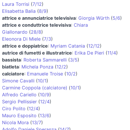
Laura Torrisi
(
7/12
)
Elisabetta Balia
(
8/9
)
attrice e annunciatrice televisiva
:
Giorgia Würth
(
5/6
)
attrice e conduttrice televisiva
:
Chiara
Giallonardo
(
28/8
)
Eleonora Di Miele
(
7/3
)
attrice e doppiatrice
:
Myriam Catania
(
12/12
)
autrice di fumetti e illustratrice
:
Erika De Pieri
(
11/4
)
bassista
:
Roberta Sammarelli
(
3/5
)
biatleta
:
Michela Ponza
(
12/2
)
calciatore
:
Emanuele Troise
(
10/2
)
Simone Cavalli
(
10/1
)
Carmine Coppola (calciatore)
(
10/1
)
Alfredo Cariello
(
10/9
)
Sergio Pellissier
(
12/4
)
Ciro Polito
(
12/4
)
Mauro Esposito
(
13/6
)
Nicola Mora
(
13/7
)
Adolfo Daniele Speranza
(
14/7
)