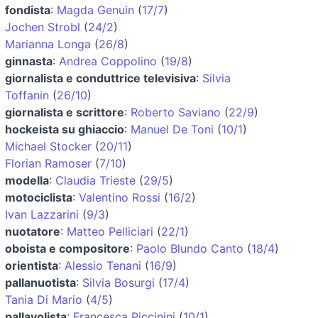
fondista
:
Magda Genuin
(
17/7
)
Jochen Strobl
(
24/2
)
Marianna Longa
(
26/8
)
ginnasta
:
Andrea Coppolino
(
19/8
)
giornalista e conduttrice televisiva
:
Silvia
Toffanin
(
26/10
)
giornalista e scrittore
:
Roberto Saviano
(
22/9
)
hockeista su ghiaccio
:
Manuel De Toni
(
10/1
)
Michael Stocker
(
20/11
)
Florian Ramoser
(
7/10
)
modella
:
Claudia Trieste
(
29/5
)
motociclista
:
Valentino Rossi
(
16/2
)
Ivan Lazzarini
(
9/3
)
nuotatore
:
Matteo Pelliciari
(
22/1
)
oboista e compositore
:
Paolo Blundo Canto
(
18/4
)
orientista
:
Alessio Tenani
(
16/9
)
pallanuotista
:
Silvia Bosurgi
(
17/4
)
Tania Di Mario
(
4/5
)
pallavolista
:
Francesca Piccinini
(
10/1
)