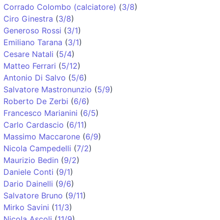
Corrado Colombo (calciatore)
(
3/8
)
Ciro Ginestra
(
3/8
)
Generoso Rossi
(
3/1
)
Emiliano Tarana
(
3/1
)
Cesare Natali
(
5/4
)
Matteo Ferrari
(
5/12
)
Antonio Di Salvo
(
5/6
)
Salvatore Mastronunzio
(
5/9
)
Roberto De Zerbi
(
6/6
)
Francesco Marianini
(
6/5
)
Carlo Cardascio
(
6/11
)
Massimo Maccarone
(
6/9
)
Nicola Campedelli
(
7/2
)
Maurizio Bedin
(
9/2
)
Daniele Conti
(
9/1
)
Dario Dainelli
(
9/6
)
Salvatore Bruno
(
9/11
)
Mirko Savini
(
11/3
)
Nicola Ascoli
(
11/9
)