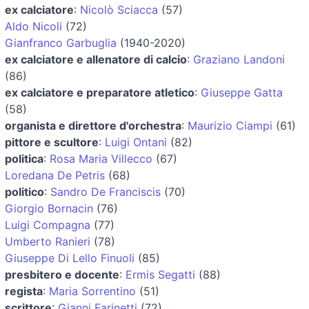
ex calciatore
:
Nicolò Sciacca
(57)
Aldo Nicoli
(72)
Gianfranco Garbuglia
(1940-2020)
ex calciatore e allenatore di calcio
:
Graziano Landoni
(86)
ex calciatore e preparatore atletico
:
Giuseppe Gatta
(58)
organista e direttore d'orchestra
:
Maurizio Ciampi
(61)
pittore e scultore
:
Luigi Ontani
(82)
politica
:
Rosa Maria Villecco
(67)
Loredana De Petris
(68)
politico
:
Sandro De Franciscis
(70)
Giorgio Bornacin
(76)
Luigi Compagna
(77)
Umberto Ranieri
(78)
Giuseppe Di Lello Finuoli
(85)
presbitero e docente
:
Ermis Segatti
(88)
regista
:
Maria Sorrentino
(51)
scrittore
:
Gianni Farinetti
(72)