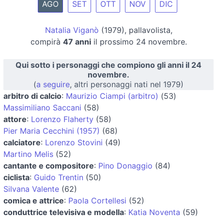
AGO
SET
OTT
NOV
DIC
Natalia Viganò
(1979), pallavolista,
compirà
47 anni
il prossimo 24 novembre.
Qui sotto i personaggi che compiono gli anni il 24
novembre.
(
a seguire
, altri personaggi nati nel 1979)
arbitro di calcio
:
Maurizio Ciampi (arbitro)
(53)
Massimiliano Saccani
(58)
attore
:
Lorenzo Flaherty
(58)
Pier Maria Cecchini (1957)
(68)
calciatore
:
Lorenzo Stovini
(49)
Martino Melis
(52)
cantante e compositore
:
Pino Donaggio
(84)
ciclista
:
Guido Trentin
(50)
Silvana Valente
(62)
comica e attrice
:
Paola Cortellesi
(52)
conduttrice televisiva e modella
:
Katia Noventa
(59)