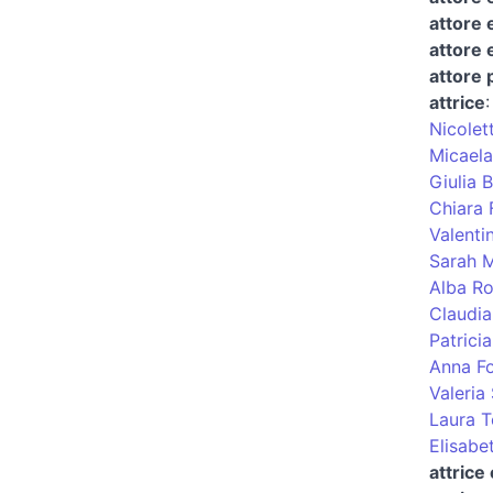
attore 
attore 
attore 
attrice
Nicolet
Micaela
Giulia 
Chiara 
Valenti
Sarah M
Alba R
Claudia
Patricia
Anna Fo
Valeria
Laura To
Elisabet
attrice