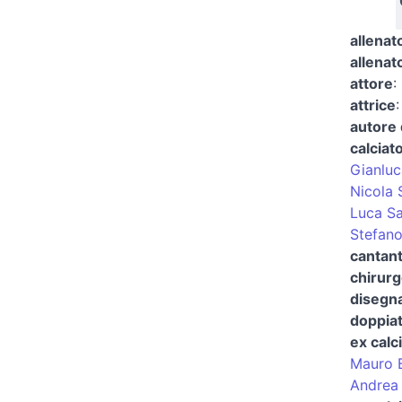
allenat
allenat
attore
:
attrice
autore 
calciat
Gianluc
Nicola 
Luca Sa
Stefano
cantan
chirurg
disegna
doppia
ex calc
Mauro 
Andrea 