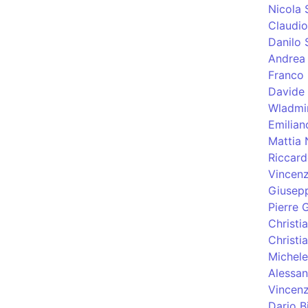
Nicola 
Claudi
Danilo 
Andrea 
Franco 
Davide
Wladmi
Emilian
Mattia 
Riccard
Vincenz
Giusep
Pierre 
Christi
Christia
Michele
Alessan
Vincen
Dario B