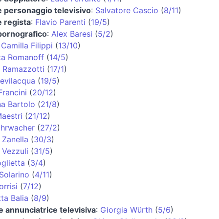
e personaggio televisivo
:
Salvatore Cascio
(
8/11
)
e regista
:
Flavio Parenti
(
19/5
)
pornografico
:
Alex Baresi
(
5/2
)
:
Camilla Filippi
(
13/10
)
ta Romanoff
(
14/5
)
 Ramazzotti
(
17/1
)
Bevilacqua
(
19/5
)
Francini
(
20/12
)
na Bartolo
(
21/8
)
aestri
(
21/12
)
ohrwacher
(
27/2
)
 Zanella
(
30/3
)
 Vezzuli
(
31/5
)
glietta
(
3/4
)
 Solarino
(
4/11
)
rrisi
(
7/12
)
ta Balia
(
8/9
)
 e annunciatrice televisiva
:
Giorgia Würth
(
5/6
)