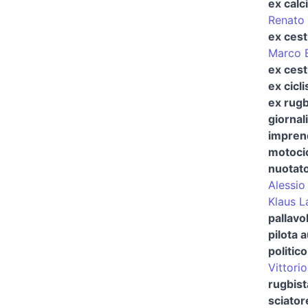
ex calc
Renato 
ex cest
Marco 
ex cest
ex cicli
ex rug
giornal
imprend
motocic
nuotat
Alessio
Klaus L
pallavol
pilota 
politico
Vittorio
rugbist
sciator