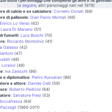
Qui sotto i personaggi che compiono gli anni il 18 gennaio
(
a seguire
, altri personaggi nati nel 1979)
ore di calcio e ex calciatore
:
Cornelio Donati
(68)
ore di pallavolo
:
Gian Paolo Montali
(66)
Enrico Lo Verso
(62)
:
Laura Di Mariano
(51)
di fumetti
:
Luca Boschi
(70)
ore
:
Riccardo Montolivo
(41)
a Galasso
(42)
Santoni
(47)
udati
(48)
 Lorenzi
(49)
te
:
Iva Zanicchi
(86)
o e diplomatico
:
Pietro Kuciukian
(86)
tore e attore
:
Davide Celli
(59)
tore
:
Roberto Pedicini
(64)
iatore
:
Salvatore Fresi
(53)
Boccafresca
(64)
Pazzagli
(1960-2011)