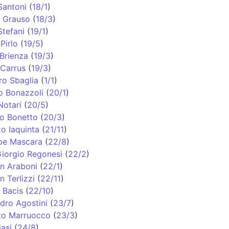
Santoni
(
18/1
)
o Grauso
(
18/3
)
Stefani
(
19/1
)
Pirlo
(
19/5
)
Brienza
(
19/3
)
 Carrus
(
19/3
)
ro Sbaglia
(
1/1
)
o Bonazzoli
(
20/1
)
Notari
(
20/5
)
o Bonetto
(
20/3
)
o Iaquinta
(
21/11
)
pe Mascara
(
22/8
)
Giorgio Regonesi
(
22/2
)
an Araboni
(
22/1
)
n Terlizzi
(
22/11
)
 Bacis
(
22/10
)
dro Agostini
(
23/7
)
zo Marruocco
(
23/3
)
iasi
(
24/8
)