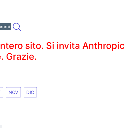
ammi
ero sito. Si invita Anthropic
. Grazie.
T
NOV
DIC