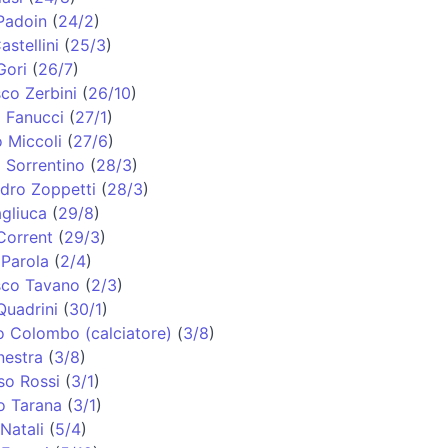
Padoin
(
24/2
)
astellini
(
25/3
)
Gori
(
26/7
)
co Zerbini
(
26/10
)
 Fanucci
(
27/1
)
o Miccoli
(
27/6
)
 Sorrentino
(
28/3
)
dro Zoppetti
(
28/3
)
agliuca
(
29/8
)
Corrent
(
29/3
)
Parola
(
2/4
)
sco Tavano
(
2/3
)
uadrini
(
30/1
)
 Colombo (calciatore)
(
3/8
)
nestra
(
3/8
)
so Rossi
(
3/1
)
o Tarana
(
3/1
)
Natali
(
5/4
)