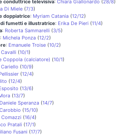
 e conduttrice televisiva
:
Chiara Giallonardo
(
28/8
)
a Di Miele
(
7/3
)
 e doppiatrice
:
Myriam Catania
(
12/12
)
di fumetti e illustratrice
:
Erika De Pieri
(
11/4
)
a
:
Roberta Sammarelli
(
3/5
)
:
Michela Ponza
(
12/2
)
ore
:
Emanuele Troise
(
10/2
)
Cavalli
(
10/1
)
 Coppola (calciatore)
(
10/1
)
 Cariello
(
10/9
)
ellissier
(
12/4
)
lito
(
12/4
)
Esposito
(
13/6
)
 Mora
(
13/7
)
Daniele Speranza
(
14/7
)
 Carobbio
(
15/10
)
o Comazzi
(
16/4
)
co Pratali
(
17/1
)
liano Fusani
(
17/7
)