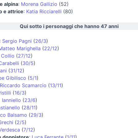
ce alpina
:
Morena Gallizio
(52)
 e attrice
:
Katia Ricciarelli
(80)
Qui sotto i personaggi che hanno 47 anni
:
Sergio Pagni
(
26/3
)
Matteo Marighella
(
22/12
)
Collio
(
27/12
)
Carabelli
(
30/5
)
ani
(
31/12
)
e Gibilisco
(
5/1
)
Riccardo Scamarcio
(
13/11
)
stilli
(
16/3
)
 Ianniello
(
23/6
)
stianello
(
28/11
)
co Balsamo
(
29/3
)
Grechi
(
2/5
)
Verdesca
(
7/12
)
e doppiatore
:
Luca Ferrante
(
1/11
)