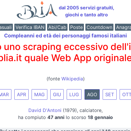
dal 2005 servizi gratuiti,
giochi e tanto altro
suali
Verifica IBAN
Abi/Cab
Poste
Countdown
Anagr
Compleanni ed età dei personaggi famosi italiani
o scraping eccessivo dell'int
 blia.it quale Web App originale
(fonte
Wikipedia
)
MAR
APR
MAG
GIU
LUG
AGO
SET
OT
David D'Antoni
(1979), calciatore,
ha compiuto
47 anni
lo scorso
18 gennaio