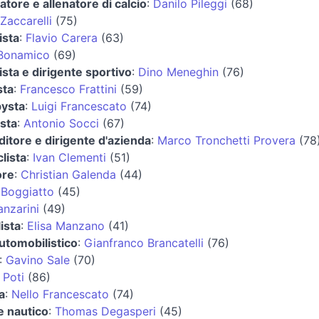
iatore e allenatore di calcio
:
Danilo Pileggi
(68)
Zaccarelli
(75)
ista
:
Flavio Carera
(63)
Bonamico
(69)
ista e dirigente sportivo
:
Dino Meneghin
(76)
sta
:
Francesco Frattini
(59)
bysta
:
Luigi Francescato
(74)
ista
:
Antonio Socci
(67)
itore e dirigente d'azienda
:
Marco Tronchetti Provera
(78
lista
:
Ivan Clementi
(51)
ore
:
Christian Galenda
(44)
 Boggiatto
(45)
anzarini
(49)
ista
:
Elisa Manzano
(41)
automobilistico
:
Gianfranco Brancatelli
(76)
:
Gavino Sale
(70)
 Poti
(86)
a
:
Nello Francescato
(74)
e nautico
:
Thomas Degasperi
(45)