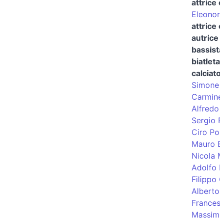
attrice
Eleonor
attrice
autrice 
bassist
biatleta
calciat
Simone 
Carmine
Alfredo
Sergio P
Ciro Po
Mauro 
Nicola
Adolfo 
Filippo
Albert
Frances
Massimi