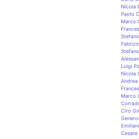
Nicola 
Paolo C
Marco 
Frances
Stefano
Fabrizi
Stefano
Alessan
Luigi P
Nicola 
Andrea 
France
Marco Q
Corrado
Ciro Gi
Genero
Emilian
Cesare 