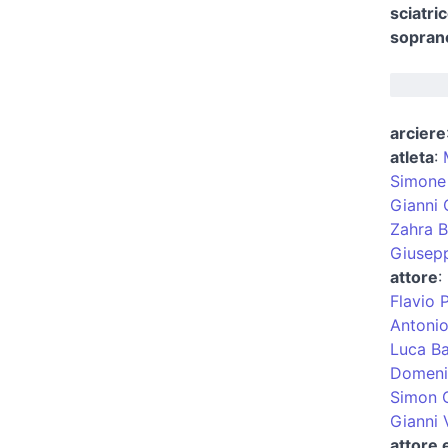
sciatri
soprano
arciere
atleta
:
Simone 
Gianni 
Zahra B
Giusepp
attore
:
Flavio Pi
Antonio
Luca Ba
Domeni
Simon 
Gianni 
attore 