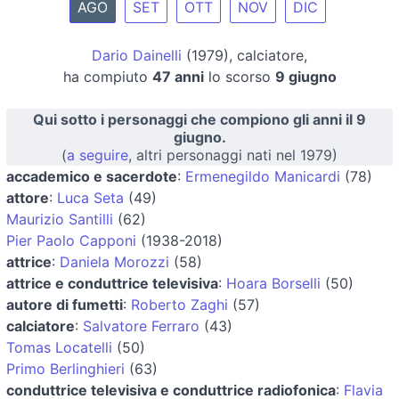
AGO
SET
OTT
NOV
DIC
Dario Dainelli
(1979), calciatore,
ha compiuto
47 anni
lo scorso
9 giugno
Qui sotto i personaggi che compiono gli anni il 9
giugno.
(
a seguire
, altri personaggi nati nel 1979)
accademico e sacerdote
:
Ermenegildo Manicardi
(78)
attore
:
Luca Seta
(49)
Maurizio Santilli
(62)
Pier Paolo Capponi
(1938-2018)
attrice
:
Daniela Morozzi
(58)
attrice e conduttrice televisiva
:
Hoara Borselli
(50)
autore di fumetti
:
Roberto Zaghi
(57)
calciatore
:
Salvatore Ferraro
(43)
Tomas Locatelli
(50)
Primo Berlinghieri
(63)
conduttrice televisiva e conduttrice radiofonica
:
Flavia