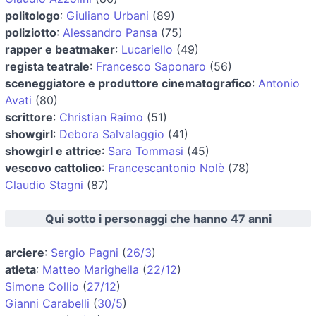
politologo
:
Giuliano Urbani
(89)
poliziotto
:
Alessandro Pansa
(75)
rapper e beatmaker
:
Lucariello
(49)
regista teatrale
:
Francesco Saponaro
(56)
sceneggiatore e produttore cinematografico
:
Antonio
Avati
(80)
scrittore
:
Christian Raimo
(51)
showgirl
:
Debora Salvalaggio
(41)
showgirl e attrice
:
Sara Tommasi
(45)
vescovo cattolico
:
Francescantonio Nolè
(78)
Claudio Stagni
(87)
Qui sotto i personaggi che hanno 47 anni
arciere
:
Sergio Pagni
(
26/3
)
atleta
:
Matteo Marighella
(
22/12
)
Simone Collio
(
27/12
)
Gianni Carabelli
(
30/5
)