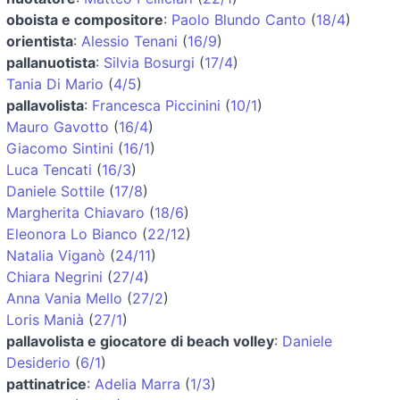
oboista e compositore
:
Paolo Blundo Canto
(
18/4
)
orientista
:
Alessio Tenani
(
16/9
)
pallanuotista
:
Silvia Bosurgi
(
17/4
)
Tania Di Mario
(
4/5
)
pallavolista
:
Francesca Piccinini
(
10/1
)
Mauro Gavotto
(
16/4
)
Giacomo Sintini
(
16/1
)
Luca Tencati
(
16/3
)
Daniele Sottile
(
17/8
)
Margherita Chiavaro
(
18/6
)
Eleonora Lo Bianco
(
22/12
)
Natalia Viganò
(
24/11
)
Chiara Negrini
(
27/4
)
Anna Vania Mello
(
27/2
)
Loris Manià
(
27/1
)
pallavolista e giocatore di beach volley
:
Daniele
Desiderio
(
6/1
)
pattinatrice
:
Adelia Marra
(
1/3
)