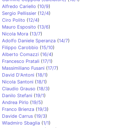
Alfredo Cariello
(
10/9
)
Sergio Pellissier
(
12/4
)
Ciro Polito
(
12/4
)
Mauro Esposito
(
13/6
)
Nicola Mora
(
13/7
)
Adolfo Daniele Speranza
(
14/7
)
Filippo Carobbio
(
15/10
)
Alberto Comazzi
(
16/4
)
Francesco Pratali
(
17/1
)
Massimiliano Fusani
(
17/7
)
David D'Antoni
(
18/1
)
Nicola Santoni
(
18/1
)
Claudio Grauso
(
18/3
)
Danilo Stefani
(
19/1
)
Andrea Pirlo
(
19/5
)
Franco Brienza
(
19/3
)
Davide Carrus
(
19/3
)
Wladmiro Sbaglia
(
1/1
)