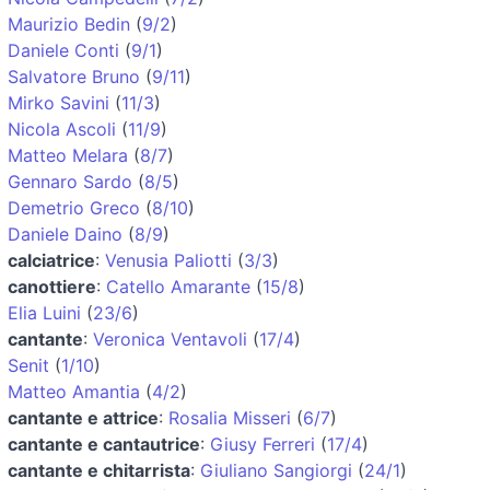
Maurizio Bedin
(
9/2
)
Daniele Conti
(
9/1
)
Salvatore Bruno
(
9/11
)
Mirko Savini
(
11/3
)
Nicola Ascoli
(
11/9
)
Matteo Melara
(
8/7
)
Gennaro Sardo
(
8/5
)
Demetrio Greco
(
8/10
)
Daniele Daino
(
8/9
)
calciatrice
:
Venusia Paliotti
(
3/3
)
canottiere
:
Catello Amarante
(
15/8
)
Elia Luini
(
23/6
)
cantante
:
Veronica Ventavoli
(
17/4
)
Senit
(
1/10
)
Matteo Amantia
(
4/2
)
cantante e attrice
:
Rosalia Misseri
(
6/7
)
cantante e cantautrice
:
Giusy Ferreri
(
17/4
)
cantante e chitarrista
:
Giuliano Sangiorgi
(
24/1
)