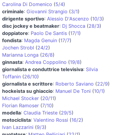
Carolina Di Domenico
(
5/4
)
criminale
:
Giovanni Strangio
(
3/1
)
dirigente sportivo
:
Alessio D'Ascenzo
(
10/3
)
disc jockey e beatmaker
:
Dj Shocca
(
28/3
)
doppiatore
:
Paolo De Santis
(
17/1
)
fondista
:
Magda Genuin
(
17/7
)
Jochen Strobl
(
24/2
)
Marianna Longa
(
26/8
)
ginnasta
:
Andrea Coppolino
(
19/8
)
giornalista e conduttrice televisiva
:
Silvia
Toffanin
(
26/10
)
giornalista e scrittore
:
Roberto Saviano
(
22/9
)
hockeista su ghiaccio
:
Manuel De Toni
(
10/1
)
Michael Stocker
(
20/11
)
Florian Ramoser
(
7/10
)
modella
:
Claudia Trieste
(
29/5
)
motociclista
:
Valentino Rossi
(
16/2
)
Ivan Lazzarini
(
9/3
)
nuotatore
:
Matteo Pelliciari
(
22/1
)