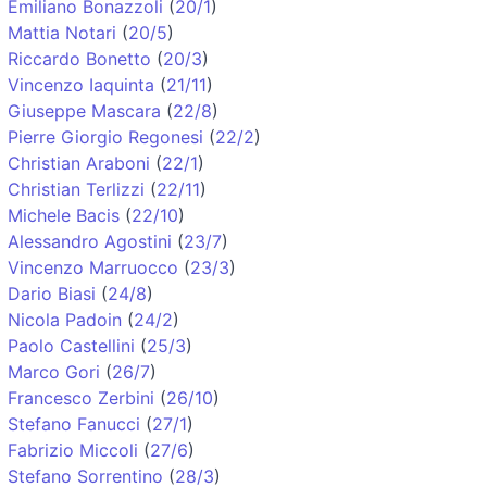
Emiliano Bonazzoli
(
20/1
)
Mattia Notari
(
20/5
)
Riccardo Bonetto
(
20/3
)
Vincenzo Iaquinta
(
21/11
)
Giuseppe Mascara
(
22/8
)
Pierre Giorgio Regonesi
(
22/2
)
Christian Araboni
(
22/1
)
Christian Terlizzi
(
22/11
)
Michele Bacis
(
22/10
)
Alessandro Agostini
(
23/7
)
Vincenzo Marruocco
(
23/3
)
Dario Biasi
(
24/8
)
Nicola Padoin
(
24/2
)
Paolo Castellini
(
25/3
)
Marco Gori
(
26/7
)
Francesco Zerbini
(
26/10
)
Stefano Fanucci
(
27/1
)
Fabrizio Miccoli
(
27/6
)
Stefano Sorrentino
(
28/3
)