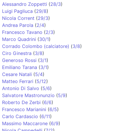
Alessandro Zoppetti
(
28/3
)
Luigi Pagliuca
(
29/8
)
Nicola Corrent
(
29/3
)
Andrea Parola
(
2/4
)
Francesco Tavano
(
2/3
)
Marco Quadrini
(
30/1
)
Corrado Colombo (calciatore)
(
3/8
)
Ciro Ginestra
(
3/8
)
Generoso Rossi
(
3/1
)
Emiliano Tarana
(
3/1
)
Cesare Natali
(
5/4
)
Matteo Ferrari
(
5/12
)
Antonio Di Salvo
(
5/6
)
Salvatore Mastronunzio
(
5/9
)
Roberto De Zerbi
(
6/6
)
Francesco Marianini
(
6/5
)
Carlo Cardascio
(
6/11
)
Massimo Maccarone
(
6/9
)
Nicola Campedelli
(
7/2
)