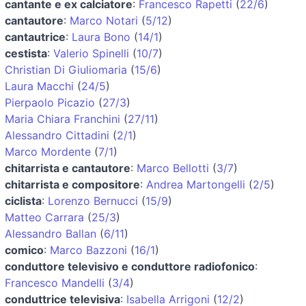
cantante e ex calciatore
:
Francesco Rapetti
(
22/6
)
cantautore
:
Marco Notari
(
5/12
)
cantautrice
:
Laura Bono
(
14/1
)
cestista
:
Valerio Spinelli
(
10/7
)
Christian Di Giuliomaria
(
15/6
)
Laura Macchi
(
24/5
)
Pierpaolo Picazio
(
27/3
)
Maria Chiara Franchini
(
27/11
)
Alessandro Cittadini
(
2/1
)
Marco Mordente
(
7/1
)
chitarrista e cantautore
:
Marco Bellotti
(
3/7
)
chitarrista e compositore
:
Andrea Martongelli
(
2/5
)
ciclista
:
Lorenzo Bernucci
(
15/9
)
Matteo Carrara
(
25/3
)
Alessandro Ballan
(
6/11
)
comico
:
Marco Bazzoni
(
16/1
)
conduttore televisivo e conduttore radiofonico
:
Francesco Mandelli
(
3/4
)
conduttrice televisiva
:
Isabella Arrigoni
(
12/2
)