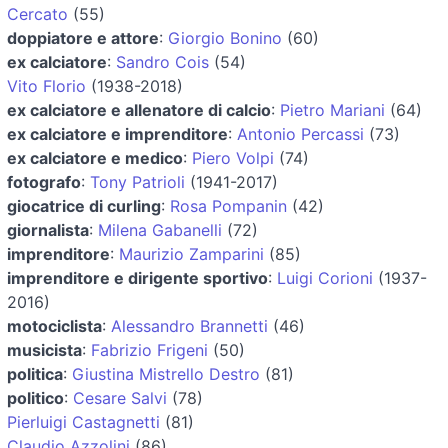
Cercato
(55)
doppiatore e attore
:
Giorgio Bonino
(60)
ex calciatore
:
Sandro Cois
(54)
Vito Florio
(1938-2018)
ex calciatore e allenatore di calcio
:
Pietro Mariani
(64)
ex calciatore e imprenditore
:
Antonio Percassi
(73)
ex calciatore e medico
:
Piero Volpi
(74)
fotografo
:
Tony Patrioli
(1941-2017)
giocatrice di curling
:
Rosa Pompanin
(42)
giornalista
:
Milena Gabanelli
(72)
imprenditore
:
Maurizio Zamparini
(85)
imprenditore e dirigente sportivo
:
Luigi Corioni
(1937-
2016)
motociclista
:
Alessandro Brannetti
(46)
musicista
:
Fabrizio Frigeni
(50)
politica
:
Giustina Mistrello Destro
(81)
politico
:
Cesare Salvi
(78)
Pierluigi Castagnetti
(81)
Claudio Azzolini
(86)