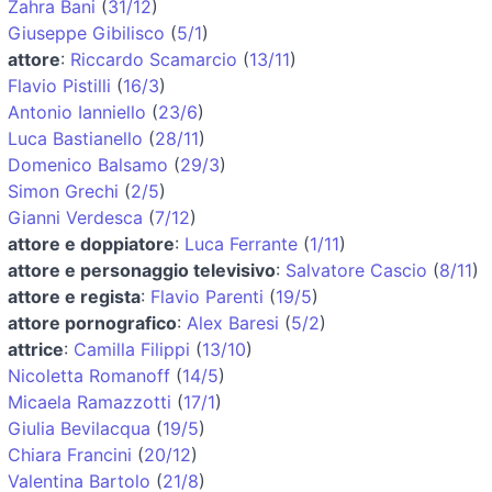
Zahra Bani
(
31/12
)
Giuseppe Gibilisco
(
5/1
)
attore
:
Riccardo Scamarcio
(
13/11
)
Flavio Pistilli
(
16/3
)
Antonio Ianniello
(
23/6
)
Luca Bastianello
(
28/11
)
Domenico Balsamo
(
29/3
)
Simon Grechi
(
2/5
)
Gianni Verdesca
(
7/12
)
attore e doppiatore
:
Luca Ferrante
(
1/11
)
attore e personaggio televisivo
:
Salvatore Cascio
(
8/11
)
attore e regista
:
Flavio Parenti
(
19/5
)
attore pornografico
:
Alex Baresi
(
5/2
)
attrice
:
Camilla Filippi
(
13/10
)
Nicoletta Romanoff
(
14/5
)
Micaela Ramazzotti
(
17/1
)
Giulia Bevilacqua
(
19/5
)
Chiara Francini
(
20/12
)
Valentina Bartolo
(
21/8
)