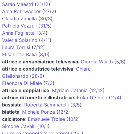
Sarah Maestri
(
21/12
)
Alba Rohrwacher
(
27/2
)
Claudia Zanella
(
30/3
)
Patricia Vezzuli
(
31/5
)
Anna Foglietta
(
3/4
)
Valeria Solarino
(
4/11
)
Laura Torrisi
(
7/12
)
Elisabetta Balia
(
8/9
)
attrice e annunciatrice televisiva
:
Giorgia Würth
(
5/6
)
attrice e conduttrice televisiva
:
Chiara
Giallonardo
(
28/8
)
Eleonora Di Miele
(
7/3
)
attrice e doppiatrice
:
Myriam Catania
(
12/12
)
autrice di fumetti e illustratrice
:
Erika De Pieri
(
11/4
)
bassista
:
Roberta Sammarelli
(
3/5
)
biatleta
:
Michela Ponza
(
12/2
)
calciatore
:
Emanuele Troise
(
10/2
)
Simone Cavalli
(
10/1
)
Carmine Coppola (calciatore)
(
10/1
)