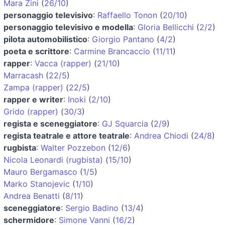
Mara Zini
(
26/10
)
personaggio televisivo
:
Raffaello Tonon
(
20/10
)
personaggio televisivo e modella
:
Gloria Bellicchi
(
2/2
)
pilota automobilistico
:
Giorgio Pantano
(
4/2
)
poeta e scrittore
:
Carmine Brancaccio
(
11/11
)
rapper
:
Vacca (rapper)
(
21/10
)
Marracash
(
22/5
)
Zampa (rapper)
(
22/5
)
rapper e writer
:
Inoki
(
2/10
)
Grido (rapper)
(
30/3
)
regista e sceneggiatore
:
GJ Squarcia
(
2/9
)
regista teatrale e attore teatrale
:
Andrea Chiodi
(
24/8
)
rugbista
:
Walter Pozzebon
(
12/6
)
Nicola Leonardi (rugbista)
(
15/10
)
Mauro Bergamasco
(
1/5
)
Marko Stanojevic
(
1/10
)
Andrea Benatti
(
8/11
)
sceneggiatore
:
Sergio Badino
(
13/4
)
schermidore
:
Simone Vanni
(
16/2
)