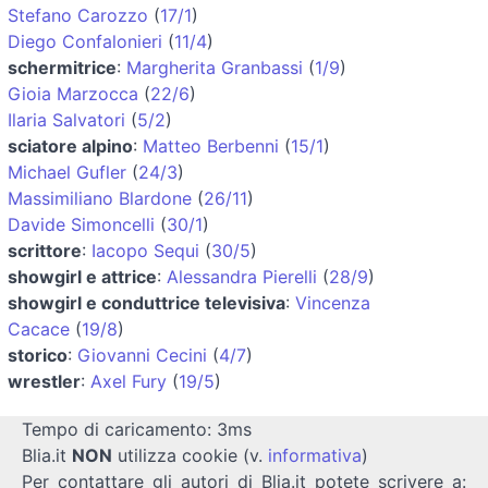
Stefano Carozzo
(
17/1
)
Diego Confalonieri
(
11/4
)
schermitrice
:
Margherita Granbassi
(
1/9
)
Gioia Marzocca
(
22/6
)
Ilaria Salvatori
(
5/2
)
sciatore alpino
:
Matteo Berbenni
(
15/1
)
Michael Gufler
(
24/3
)
Massimiliano Blardone
(
26/11
)
Davide Simoncelli
(
30/1
)
scrittore
:
Iacopo Sequi
(
30/5
)
showgirl e attrice
:
Alessandra Pierelli
(
28/9
)
showgirl e conduttrice televisiva
:
Vincenza
Cacace
(
19/8
)
storico
:
Giovanni Cecini
(
4/7
)
wrestler
:
Axel Fury
(
19/5
)
Tempo di caricamento: 3ms
Blia.it
NON
utilizza cookie (v.
informativa
)
Per contattare gli autori di Blia.it potete scrivere a: