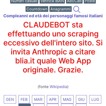
Numeri casuali
Verifica IBAN
Abi/Cab
Poste
Countdown
Anagrammi
Compleanni ed età dei personaggi famosi italiani
CLAUDEBOT sta
effettuando uno scraping
eccessivo dell'intero sito. Si
invita Anthropic a citare
blia.it quale Web App
originale. Grazie.
(fonte
Wikipedia
)
GEN
FEB
MAR
APR
MAG
GIU
LUG