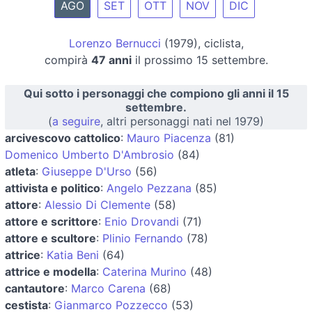
AGO
SET
OTT
NOV
DIC
Lorenzo Bernucci
(1979), ciclista,
compirà
47 anni
il prossimo 15 settembre.
Qui sotto i personaggi che compiono gli anni il 15
settembre.
(
a seguire
, altri personaggi nati nel 1979)
arcivescovo cattolico
:
Mauro Piacenza
(81)
Domenico Umberto D'Ambrosio
(84)
atleta
:
Giuseppe D'Urso
(56)
attivista e politico
:
Angelo Pezzana
(85)
attore
:
Alessio Di Clemente
(58)
attore e scrittore
:
Enio Drovandi
(71)
attore e scultore
:
Plinio Fernando
(78)
attrice
:
Katia Beni
(64)
attrice e modella
:
Caterina Murino
(48)
cantautore
:
Marco Carena
(68)
cestista
:
Gianmarco Pozzecco
(53)