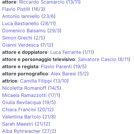
attore
:
Riccardo Scamarcio
(
13/11
)
Flavio Pistilli
(
16/3
)
Antonio Ianniello
(
23/6
)
Luca Bastianello
(
28/11
)
Domenico Balsamo
(
29/3
)
Simon Grechi
(
2/5
)
Gianni Verdesca
(
7/12
)
attore e doppiatore
:
Luca Ferrante
(
1/11
)
attore e personaggio televisivo
:
Salvatore Cascio
(
8/11
)
attore e regista
:
Flavio Parenti
(
19/5
)
attore pornografico
:
Alex Baresi
(
5/2
)
attrice
:
Camilla Filippi
(
13/10
)
Nicoletta Romanoff
(
14/5
)
Micaela Ramazzotti
(
17/1
)
Giulia Bevilacqua
(
19/5
)
Chiara Francini
(
20/12
)
Valentina Bartolo
(
21/8
)
Sarah Maestri
(
21/12
)
Alba Rohrwacher
(
27/2
)