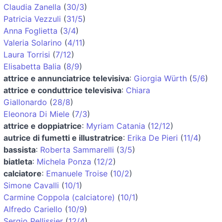
Claudia Zanella
(
30/3
)
Patricia Vezzuli
(
31/5
)
Anna Foglietta
(
3/4
)
Valeria Solarino
(
4/11
)
Laura Torrisi
(
7/12
)
Elisabetta Balia
(
8/9
)
attrice e annunciatrice televisiva
:
Giorgia Würth
(
5/6
)
attrice e conduttrice televisiva
:
Chiara
Giallonardo
(
28/8
)
Eleonora Di Miele
(
7/3
)
attrice e doppiatrice
:
Myriam Catania
(
12/12
)
autrice di fumetti e illustratrice
:
Erika De Pieri
(
11/4
)
bassista
:
Roberta Sammarelli
(
3/5
)
biatleta
:
Michela Ponza
(
12/2
)
calciatore
:
Emanuele Troise
(
10/2
)
Simone Cavalli
(
10/1
)
Carmine Coppola (calciatore)
(
10/1
)
Alfredo Cariello
(
10/9
)
Sergio Pellissier
(
12/4
)