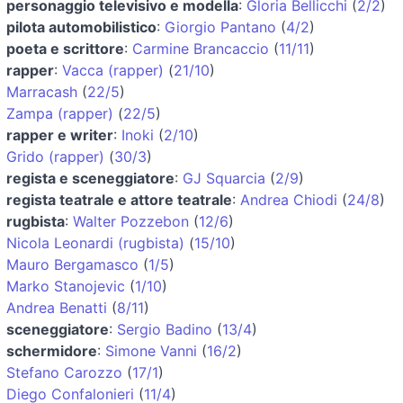
personaggio televisivo e modella
:
Gloria Bellicchi
(
2/2
)
pilota automobilistico
:
Giorgio Pantano
(
4/2
)
poeta e scrittore
:
Carmine Brancaccio
(
11/11
)
rapper
:
Vacca (rapper)
(
21/10
)
Marracash
(
22/5
)
Zampa (rapper)
(
22/5
)
rapper e writer
:
Inoki
(
2/10
)
Grido (rapper)
(
30/3
)
regista e sceneggiatore
:
GJ Squarcia
(
2/9
)
regista teatrale e attore teatrale
:
Andrea Chiodi
(
24/8
)
rugbista
:
Walter Pozzebon
(
12/6
)
Nicola Leonardi (rugbista)
(
15/10
)
Mauro Bergamasco
(
1/5
)
Marko Stanojevic
(
1/10
)
Andrea Benatti
(
8/11
)
sceneggiatore
:
Sergio Badino
(
13/4
)
schermidore
:
Simone Vanni
(
16/2
)
Stefano Carozzo
(
17/1
)
Diego Confalonieri
(
11/4
)