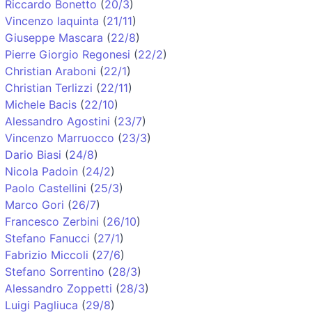
Riccardo Bonetto
(
20/3
)
Vincenzo Iaquinta
(
21/11
)
Giuseppe Mascara
(
22/8
)
Pierre Giorgio Regonesi
(
22/2
)
Christian Araboni
(
22/1
)
Christian Terlizzi
(
22/11
)
Michele Bacis
(
22/10
)
Alessandro Agostini
(
23/7
)
Vincenzo Marruocco
(
23/3
)
Dario Biasi
(
24/8
)
Nicola Padoin
(
24/2
)
Paolo Castellini
(
25/3
)
Marco Gori
(
26/7
)
Francesco Zerbini
(
26/10
)
Stefano Fanucci
(
27/1
)
Fabrizio Miccoli
(
27/6
)
Stefano Sorrentino
(
28/3
)
Alessandro Zoppetti
(
28/3
)
Luigi Pagliuca
(
29/8
)