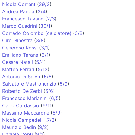
Nicola Corrent
(
29/3
)
Andrea Parola
(
2/4
)
Francesco Tavano
(
2/3
)
Marco Quadrini
(
30/1
)
Corrado Colombo (calciatore)
(
3/8
)
Ciro Ginestra
(
3/8
)
Generoso Rossi
(
3/1
)
Emiliano Tarana
(
3/1
)
Cesare Natali
(
5/4
)
Matteo Ferrari
(
5/12
)
Antonio Di Salvo
(
5/6
)
Salvatore Mastronunzio
(
5/9
)
Roberto De Zerbi
(
6/6
)
Francesco Marianini
(
6/5
)
Carlo Cardascio
(
6/11
)
Massimo Maccarone
(
6/9
)
Nicola Campedelli
(
7/2
)
Maurizio Bedin
(
9/2
)
Daniele Conti
(
9/1
)