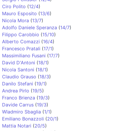
Ciro Polito
(
12/4
)
Mauro Esposito
(
13/6
)
Nicola Mora
(
13/7
)
Adolfo Daniele Speranza
(
14/7
)
Filippo Carobbio
(
15/10
)
Alberto Comazzi
(
16/4
)
Francesco Pratali
(
17/1
)
Massimiliano Fusani
(
17/7
)
David D'Antoni
(
18/1
)
Nicola Santoni
(
18/1
)
Claudio Grauso
(
18/3
)
Danilo Stefani
(
19/1
)
Andrea Pirlo
(
19/5
)
Franco Brienza
(
19/3
)
Davide Carrus
(
19/3
)
Wladmiro Sbaglia
(
1/1
)
Emiliano Bonazzoli
(
20/1
)
Mattia Notari
(
20/5
)