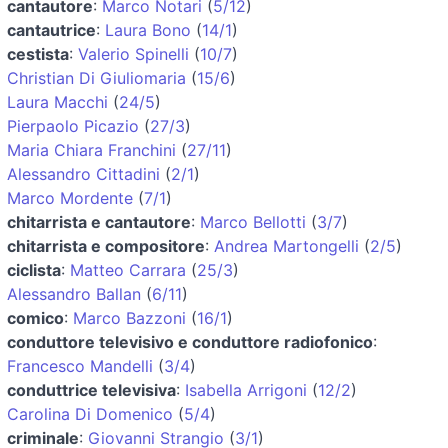
cantautore
:
Marco Notari
(
5/12
)
cantautrice
:
Laura Bono
(
14/1
)
cestista
:
Valerio Spinelli
(
10/7
)
Christian Di Giuliomaria
(
15/6
)
Laura Macchi
(
24/5
)
Pierpaolo Picazio
(
27/3
)
Maria Chiara Franchini
(
27/11
)
Alessandro Cittadini
(
2/1
)
Marco Mordente
(
7/1
)
chitarrista e cantautore
:
Marco Bellotti
(
3/7
)
chitarrista e compositore
:
Andrea Martongelli
(
2/5
)
ciclista
:
Matteo Carrara
(
25/3
)
Alessandro Ballan
(
6/11
)
comico
:
Marco Bazzoni
(
16/1
)
conduttore televisivo e conduttore radiofonico
:
Francesco Mandelli
(
3/4
)
conduttrice televisiva
:
Isabella Arrigoni
(
12/2
)
Carolina Di Domenico
(
5/4
)
criminale
:
Giovanni Strangio
(
3/1
)