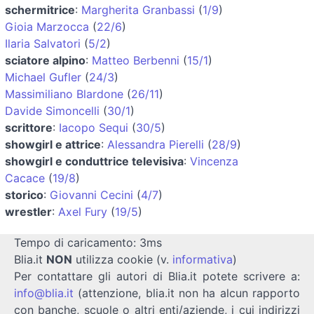
schermitrice
:
Margherita Granbassi
(
1/9
)
Gioia Marzocca
(
22/6
)
Ilaria Salvatori
(
5/2
)
sciatore alpino
:
Matteo Berbenni
(
15/1
)
Michael Gufler
(
24/3
)
Massimiliano Blardone
(
26/11
)
Davide Simoncelli
(
30/1
)
scrittore
:
Iacopo Sequi
(
30/5
)
showgirl e attrice
:
Alessandra Pierelli
(
28/9
)
showgirl e conduttrice televisiva
:
Vincenza
Cacace
(
19/8
)
storico
:
Giovanni Cecini
(
4/7
)
wrestler
:
Axel Fury
(
19/5
)
Tempo di caricamento: 3ms
Blia.it
NON
utilizza cookie (v.
informativa
)
Per contattare gli autori di Blia.it potete scrivere a:
info@blia.it
(attenzione, blia.it non ha alcun rapporto
con banche, scuole o altri enti/aziende, i cui indirizzi