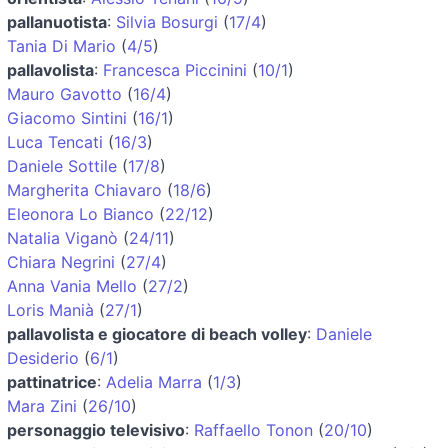
pallanuotista
:
Silvia Bosurgi
(
17/4
)
Tania Di Mario
(
4/5
)
pallavolista
:
Francesca Piccinini
(
10/1
)
Mauro Gavotto
(
16/4
)
Giacomo Sintini
(
16/1
)
Luca Tencati
(
16/3
)
Daniele Sottile
(
17/8
)
Margherita Chiavaro
(
18/6
)
Eleonora Lo Bianco
(
22/12
)
Natalia Viganò
(
24/11
)
Chiara Negrini
(
27/4
)
Anna Vania Mello
(
27/2
)
Loris Manià
(
27/1
)
pallavolista e giocatore di beach volley
:
Daniele
Desiderio
(
6/1
)
pattinatrice
:
Adelia Marra
(
1/3
)
Mara Zini
(
26/10
)
personaggio televisivo
:
Raffaello Tonon
(
20/10
)