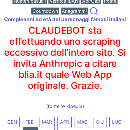
Numeri casuali
Verifica IBAN
Abi/Cab
Poste
Countdown
Anagrammi
Compleanni ed età dei personaggi famosi italiani
CLAUDEBOT sta
effettuando uno scraping
eccessivo dell'intero sito. Si
invita Anthropic a citare
blia.it quale Web App
originale. Grazie.
(fonte
Wikipedia
)
GEN
FEB
MAR
APR
MAG
GIU
LUG