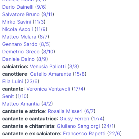
Dario Dainelli
(
9/6
)
Salvatore Bruno
(
9/11
)
Mirko Savini
(
11/3
)
Nicola Ascoli
(
11/9
)
Matteo Melara
(
8/7
)
Gennaro Sardo
(
8/5
)
Demetrio Greco
(
8/10
)
Daniele Daino
(
8/9
)
calciatrice
:
Venusia Paliotti
(
3/3
)
canottiere
:
Catello Amarante
(
15/8
)
Elia Luini
(
23/6
)
cantante
:
Veronica Ventavoli
(
17/4
)
Senit
(
1/10
)
Matteo Amantia
(
4/2
)
cantante e attrice
:
Rosalia Misseri
(
6/7
)
cantante e cantautrice
:
Giusy Ferreri
(
17/4
)
cantante e chitarrista
:
Giuliano Sangiorgi
(
24/1
)
cantante e ex calciatore
:
Francesco Rapetti
(
22/6
)