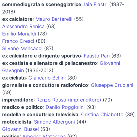
commediografa e sceneggiatrice
:
Iaia Fiastri
(1937-
2018)
ex calciatore
:
Mauro Bertarelli
(55)
Alessandro Renica
(63)
Emilio Monaldi
(78)
Franco Cresci
(80)
Silvano Mencacci
(87)
ex calciatore e dirigente sportivo
:
Fausto Pari
(63)
ex cestista e allenatore di pallacanestro
:
Giovanni
Gavagnin
(1936-2013)
ex ciclista
:
Giancarlo Bellini
(80)
giornalista e conduttore radiofonico
:
Giuseppe Cruciani
(59)
imprenditore
:
Renzo Rosso (imprenditore)
(70)
medico e politico
:
Danilo Poggiolini
(93)
modella e conduttrice televisiva
:
Cristina Chiabotto
(39)
motociclista
:
Simone Albergoni
(44)
Giovanni Bussei
(53)
politico
:
Amedeo Matacena
(62)