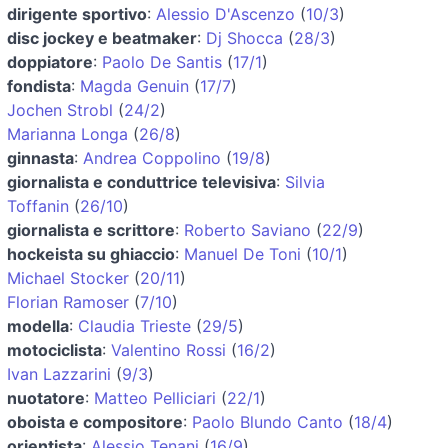
dirigente sportivo
:
Alessio D'Ascenzo
(
10/3
)
disc jockey e beatmaker
:
Dj Shocca
(
28/3
)
doppiatore
:
Paolo De Santis
(
17/1
)
fondista
:
Magda Genuin
(
17/7
)
Jochen Strobl
(
24/2
)
Marianna Longa
(
26/8
)
ginnasta
:
Andrea Coppolino
(
19/8
)
giornalista e conduttrice televisiva
:
Silvia
Toffanin
(
26/10
)
giornalista e scrittore
:
Roberto Saviano
(
22/9
)
hockeista su ghiaccio
:
Manuel De Toni
(
10/1
)
Michael Stocker
(
20/11
)
Florian Ramoser
(
7/10
)
modella
:
Claudia Trieste
(
29/5
)
motociclista
:
Valentino Rossi
(
16/2
)
Ivan Lazzarini
(
9/3
)
nuotatore
:
Matteo Pelliciari
(
22/1
)
oboista e compositore
:
Paolo Blundo Canto
(
18/4
)
orientista
:
Alessio Tenani
(
16/9
)